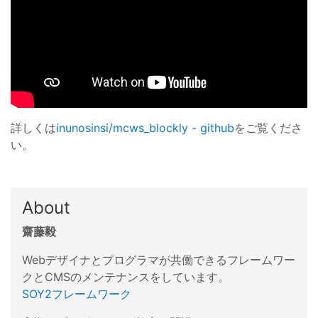
詳しくは
inunosinsi/mcws_blockly - github
をご覧くださ
い。
About
齋藤毅
Webデザイナとプログラマが共働できるフレームワー
クとCMSのメンテナンスをしています。
SOY2フレームワーク