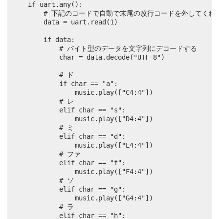
	if uart.any():

		# 下記のコードで自動で末尾の改行コードを外してくれる

		data = uart.read(1)

		if data:

			# バイト型のデータを文字列にデコードする

			char = data.decode("UTF-8")

			# ド

			if char == "a":

				music.play(["C4:4"])

			# レ

			elif char == "s":

				music.play(["D4:4"])

			# ミ

			elif char == "d":

				music.play(["E4:4"])

			# ファ

			elif char == "f":

				music.play(["F4:4"])

			# ソ

			elif char == "g":

				music.play(["G4:4"])

			# ラ

			elif char == "h":
