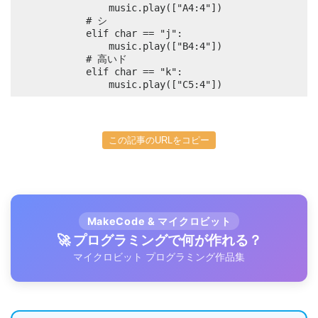
				music.play(["A4:4"])

			# シ

			elif char == "j":

				music.play(["B4:4"])

			# 高いド

			elif char == "k":

				music.play(["C5:4"])
この記事のURLをコピー
MakeCode & マイクロビット
🚀 プログラミングで何が作れる？
マイクロビット プログラミング作品集