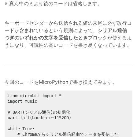
※ 真ん中のミより後のコードは省略します。
キーボードセンダーから送信される値の末尾に必ず改行コ
ードが含まれているという規則によって、
シリアル通信
つぎのいずれかの文字を受信したとき
ブロックが使えるよ
うになり、可読性の高いコードを書き易くなっています。
今回のコードをMicroPythonで書き換えてみます。
from microbit import *

import music

# UART(シリアル通信)の初期化

uart.init(baudrate=115200)

while True:	

	# Chromeからシリアル通信経由でデータを受信した
