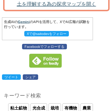
土を理解する為の探求マップを開く
生成AIの
Gemini
のAPIを活用して、XでAI広報の試験を
行っています。
Xで@saitodevをフォロー
Facebookでフォローする
ツイート
シェア
キーワード検索
粘土鉱物
光合成
栽培
有機物
農業