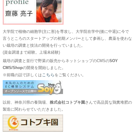
大学院で植物の細胞学(主に形)を専攻し、大学院在学中(後に中退)に今で
言うところのスタートアップの初期メンバーとして参画し、農薬を使わな
い栽培の調査と技法の開発を行っていました。
(資金調達まで経験。上場未経験)
栽培の調査と並行で野菜の販売からネットショップのCMSの
SOY
CMS/Shop
の開発を開始しました。
こちら
※前職の話で詳しくは
をご覧ください。
以前、神奈川県の養鶏場、
株式会社コトブキ園
さんで高品質な鶏糞堆肥の
製造に関わらせていただきました。