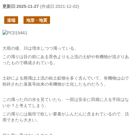
更新日:
2025-11-27
(作成日:
2021-12-02
)
道端
地形・地質
大雨の後、川は増水しつつ濁っている。
この濁りは目の前にある景色よりも上流の土砂や有機物が混ざりあ
ったもので構成されている。
土砂による懸濁は上流の粘土鉱物を多く含んでいて、有機物は山で
粉砕された落葉等由来の有機物が土化したものだろう。
この濁った川の水を見ていたら、一部は安全に田畑に入る手段はな
いか？と考えてしまう。
この濁りには栽培で欲しい要素がふんだんに含まれているので、活
用できたら大きい。