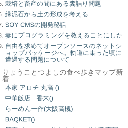
栽培と畜産の間にある糞詰り問題
緑泥石から土の形成を考える
SOY CMSの開発秘話
妻にプログラミングを教えることにした
自由を求めてオープンソースのネットシ
ョップパッケージへ。軌道に乗った頃に
遭遇する問題について
りょうことつよしの食べ歩きマップ新
着
本家 アロチ 丸高 ()
中華飯店 香来()
らーめん一作(大阪高槻)
BAQKET()