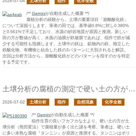
2026-07-04
土壌分析
稲作
化学全般
/**
Gemini
が自動生成した概要 **/
腐植分析の経験から、土壌の重要項目「遊離酸化鉄」
について深掘りします。筆者の田では、基準値0.8%に対し0.380%
と0.561%で不足しており、水源の砂岩地質が原因と推測。新しい
田の方が数値が高く、水面の油膜が鉄被膜であれば、稲作で鉄が減
少する可能性も指摘します。土壌中の鉄は、鉱物内の鉄、独立した
鉄酸化物、有機物と結合した鉄の3パターンに大別されると解説。
次回は分析方法から、遊離酸化鉄がどのパターンを指すのかを特定
する予定です。
土壌分析の腐植の測定で硬い土の方が腐植量が多かったのは何故だろう？
2026-07-02
土壌分析
稲作
自然現象
化学全般
/**
Gemini
が自動生成した概要 **/
稲作生育の良いフカフカな土より、硬い土の方が土
壌分析（熊田変法）で腐植量が多く出た謎を考察。筆者は、硬い土
に多い未熟な腐植『タンニン』が原因と推測する。タンニンはポリ