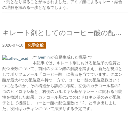
ト剤となり得ることが示されました。アミノ酸によるキレート結合
の理解を深める一歩となるでしょう。
キレート剤としてのコーヒー酸の配位子について
2026-07-10
化学全般
/**
Gemini
が自動生成した概要 **/
本記事では、キレート剤における配位子の性質と
配位座数について、前回のクエン酸の解説を踏まえ、新たな視点と
してポリフェノール「コーヒー酸」に焦点を当てています。クエン
酸が最大4つの配位座を持つ一方で、コーヒー酸の配位座数はいく
つになるのか、その構造から詳細に考察。左側のカテコール基の2
つのヒドロキシ基と、右側のカルボキシ基がキレートに関わる可能
性を検討した結果、カテコール基の2つのヒドロキシ基のみが配位
子として機能し、コーヒー酸の配位座数は「2」と導き出しまし
た。次回はカテキンについて深掘りする予定です。