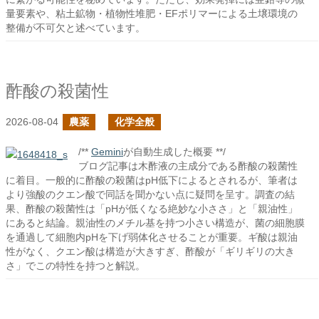
量要素や、粘土鉱物・植物性堆肥・EFポリマーによる土壌環境の
整備が不可欠と述べています。
酢酸の殺菌性
2026-08-04
農薬
化学全般
/**
Gemini
が自動生成した概要 **/
ブログ記事は木酢液の主成分である酢酸の殺菌性
に着目。一般的に酢酸の殺菌はpH低下によるとされるが、筆者は
より強酸のクエン酸で同話を聞かない点に疑問を呈す。調査の結
果、酢酸の殺菌性は「pHが低くなる絶妙な小ささ」と「親油性」
にあると結論。親油性のメチル基を持つ小さい構造が、菌の細胞膜
を通過して細胞内pHを下げ弱体化させることが重要。ギ酸は親油
性がなく、クエン酸は構造が大きすぎ、酢酸が「ギリギリの大き
さ」でこの特性を持つと解説。