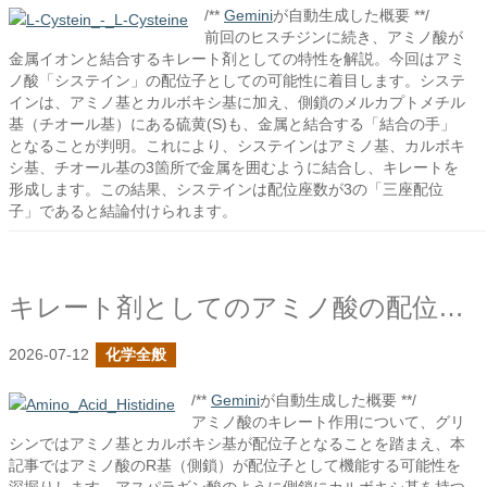
/**
Gemini
が自動生成した概要 **/
前回のヒスチジンに続き、アミノ酸が
金属イオンと結合するキレート剤としての特性を解説。今回はアミ
ノ酸「システイン」の配位子としての可能性に着目します。システ
インは、アミノ基とカルボキシ基に加え、側鎖のメルカプトメチル
基（チオール基）にある硫黄(S)も、金属と結合する「結合の手」
となることが判明。これにより、システインはアミノ基、カルボキ
シ基、チオール基の3箇所で金属を囲むように結合し、キレートを
形成します。この結果、システインは配位座数が3の「三座配位
子」であると結論付けられます。
キレート剤としてのアミノ酸の配位子についての続き
2026-07-12
化学全般
/**
Gemini
が自動生成した概要 **/
アミノ酸のキレート作用について、グリ
シンではアミノ基とカルボキシ基が配位子となることを踏まえ、本
記事ではアミノ酸のR基（側鎖）が配位子として機能する可能性を