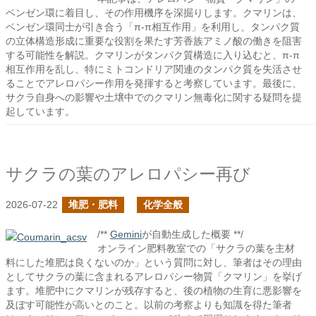
ベンゼン環に着目し、その作用機序を深掘りします。クマリンは、
ベンゼン環同士が引き合う「π-π相互作用」を利用し、タンパク質
の立体構造形成に重要な役割を果たす芳香族アミノ酸の働きを阻害
する可能性を解説。クマリンがタンパク質構造に入り込むと、π-π
相互作用を乱し、特にミトコンドリア関連のタンパク質を失活させ
ることでアレロパシー作用を発揮すると考察しています。最後に、
サクラ自身への影響や土壌中でのクマリン無毒化に関する疑問を提
起しています。
サクラの葉のアレロパシー再び
2026-07-22
堆肥・肥料
化学全般
/**
Gemini
が自動生成した概要 **/
オンライン肥料教室での「サクラの葉を主材
料にした堆肥は良くないのか」という質問に対し、筆者はその理由
としてサクラの葉に含まれるアレロパシー物質「クマリン」を挙げ
ます。堆肥中にクマリンが残存すると、後の植物の生育に悪影響を
及ぼす可能性が高いとのこと。以前の考察よりも知識を得た筆者