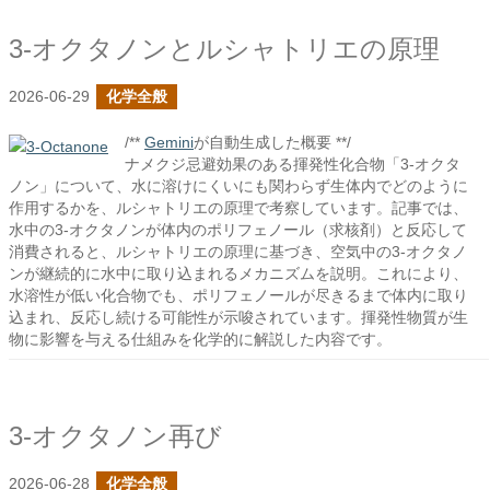
3-オクタノンとルシャトリエの原理
2026-06-29
化学全般
/**
Gemini
が自動生成した概要 **/
ナメクジ忌避効果のある揮発性化合物「3-オクタ
ノン」について、水に溶けにくいにも関わらず生体内でどのように
作用するかを、ルシャトリエの原理で考察しています。記事では、
水中の3-オクタノンが体内のポリフェノール（求核剤）と反応して
消費されると、ルシャトリエの原理に基づき、空気中の3-オクタノ
ンが継続的に水中に取り込まれるメカニズムを説明。これにより、
水溶性が低い化合物でも、ポリフェノールが尽きるまで体内に取り
込まれ、反応し続ける可能性が示唆されています。揮発性物質が生
物に影響を与える仕組みを化学的に解説した内容です。
3-オクタノン再び
2026-06-28
化学全般