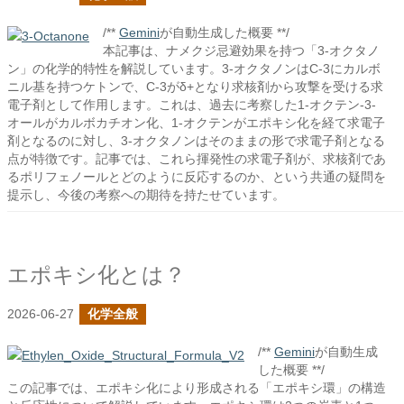
/**
Gemini
が自動生成した概要 **/
本記事は、ナメクジ忌避効果を持つ「3-オクタノ
ン」の化学的特性を解説しています。3-オクタノンはC-3にカルボ
ニル基を持つケトンで、C-3がδ+となり求核剤から攻撃を受ける求
電子剤として作用します。これは、過去に考察した1-オクテン-3-
オールがカルボカチオン化、1-オクテンがエポキシ化を経て求電子
剤となるのに対し、3-オクタノンはそのままの形で求電子剤となる
点が特徴です。記事では、これら揮発性の求電子剤が、求核剤であ
るポリフェノールとどのように反応するのか、という共通の疑問を
提示し、今後の考察への期待を持たせています。
エポキシ化とは？
2026-06-27
化学全般
/**
Gemini
が自動生成
した概要 **/
この記事では、エポキシ化により形成される「エポキシ環」の構造