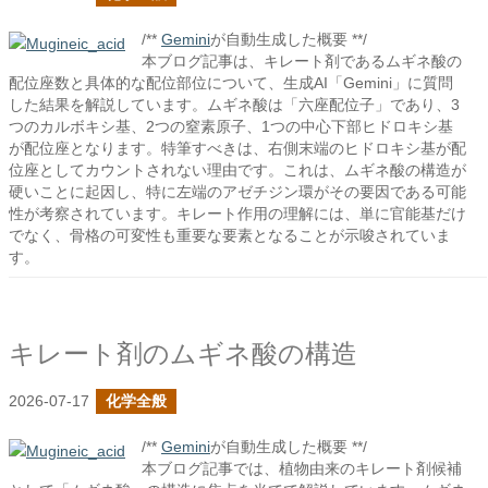
/**
Gemini
が自動生成した概要 **/
本ブログ記事は、キレート剤であるムギネ酸の
配位座数と具体的な配位部位について、生成AI「Gemini」に質問
した結果を解説しています。ムギネ酸は「六座配位子」であり、3
つのカルボキシ基、2つの窒素原子、1つの中心下部ヒドロキシ基
が配位座となります。特筆すべきは、右側末端のヒドロキシ基が配
位座としてカウントされない理由です。これは、ムギネ酸の構造が
硬いことに起因し、特に左端のアゼチジン環がその要因である可能
性が考察されています。キレート作用の理解には、単に官能基だけ
でなく、骨格の可変性も重要な要素となることが示唆されていま
す。
キレート剤のムギネ酸の構造
2026-07-17
化学全般
/**
Gemini
が自動生成した概要 **/
本ブログ記事では、植物由来のキレート剤候補