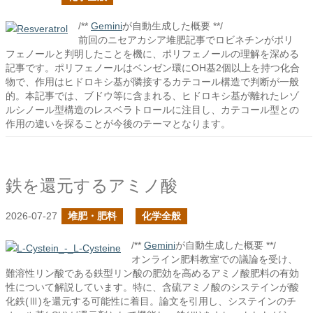
/**
Gemini
が自動生成した概要 **/
前回のニセアカシア堆肥記事でロビネチンがポリ
フェノールと判明したことを機に、ポリフェノールの理解を深める
記事です。ポリフェノールはベンゼン環にOH基2個以上を持つ化合
物で、作用はヒドロキシ基が隣接するカテコール構造で判断が一般
的。本記事では、ブドウ等に含まれる、ヒドロキシ基が離れたレゾ
ルシノール型構造のレスベラトロールに注目し、カテコール型との
作用の違いを探ることが今後のテーマとなります。
鉄を還元するアミノ酸
2026-07-27
堆肥・肥料
化学全般
/**
Gemini
が自動生成した概要 **/
オンライン肥料教室での議論を受け、
難溶性リン酸である鉄型リン酸の肥効を高めるアミノ酸肥料の有効
性について解説しています。特に、含硫アミノ酸のシステインが酸
化鉄(Ⅲ)を還元する可能性に着目。論文を引用し、システインのチ