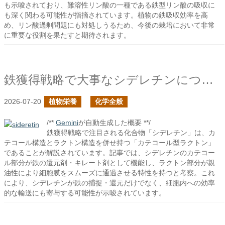
も示唆されており、難溶性リン酸の一種である鉄型リン酸の吸収に
も深く関わる可能性が指摘されています。植物の鉄吸収効率を高
め、リン酸過剰問題にも対処しうるため、今後の栽培において非常
に重要な役割を果たすと期待されます。
鉄獲得戦略で大事なシデレチンについて
2026-07-20
植物栄養
化学全般
/**
Gemini
が自動生成した概要 **/
鉄獲得戦略で注目される化合物「シデレチン」は、カ
テコール構造とラクトン構造を併せ持つ「カテコール型ラクトン」
であることが解説されています。記事では、シデレチンのカテコー
ル部分が鉄の還元剤・キレート剤として機能し、ラクトン部分が親
油性により細胞膜をスムーズに通過させる特性を持つと考察。これ
により、シデレチンが鉄の捕捉・還元だけでなく、細胞内への効率
的な輸送にも寄与する可能性が示唆されています。