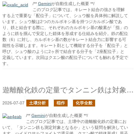
/**
Gemini
が自動生成した概要 **/
このブログ記事では、キレート結合の強さを理解
する上で重要な「配位子」について、シュウ酸を具体例に解説して
います。シュウ酸は2つのカルボキシ基を持つジカルボン酸であ
り、鉄と結合する際に、それぞれのカルボキシ基の酸素が「指」の
ように鉄を掴んで安定した錯体を形成する仕組みを紹介。鉄の配位
数（6）に対し、カルボキシ基の数がキレート結合力に影響する可
能性を示唆します。キレート剤として機能する分子を「配位子」と
呼び、シュウ酸のように2ヶ所で結合する分子を「2座配位子」と
定義しています。次回はクエン酸の配位子についても触れる予定で
す。
遊離酸化鉄の定量でタンニン鉄は対象であるか？
2026-07-07
土壌分析
稲作
化学全般
/**
Gemini
が自動生成した概要 **/
このブログ記事では、土壌中の遊離酸化鉄の定量にお
いて、「タンニン鉄も測定対象となるか」という疑問を解決してい
ます。ハイドロサルファイトで還元後、クエン酸で錯体形成し原子