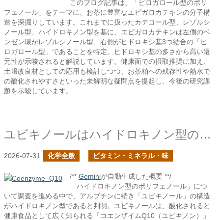
このブログ記事は、「ピロガロール型のポリ
フェノール」をテーマに、お茶に豊富なエピガロカテキンの分子構
造を深掘りしています。これまでに扱ったカテコール型、レゾルシ
ノール型、ハイドロキノン型を基に、エピガロカテキンは左側のベ
ンゼン環がレゾルシノール型、右側がヒドロキシ基3つ結合の「ピ
ロガロール型」であることを特定。ヒドロキシ基の多さから高い還
元性が示唆されると解説しています。健康面での摂取推奨に加え、
土壌改良材としての応用も検討しつつ、お茶粕への残存性や熱水で
の酸化されやすさといった未解明な疑問点を提起し、今後の研究課
題を示唆しています。
ユビキノールはハイドロキノン型のポリフェノールか？
2026-07-31
化学全般
ビタミン・ミネラル・味
/**
Gemini
が自動生成した概要 **/
「ハイドロキノン型のポリフェノール」につ
いて調査を進める中で、アルブチンに続き「ユビキノール」の構造
がハイドロキノン型であると判明。ユビキノールは、酸化されると
健康食品として広く知られる「コエンザイムQ10（ユビキノン）」