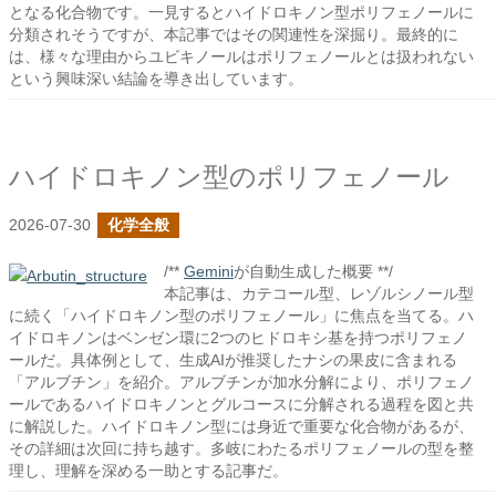
となる化合物です。一見するとハイドロキノン型ポリフェノールに
分類されそうですが、本記事ではその関連性を深掘り。最終的に
は、様々な理由からユビキノールはポリフェノールとは扱われない
という興味深い結論を導き出しています。
ハイドロキノン型のポリフェノール
2026-07-30
化学全般
/**
Gemini
が自動生成した概要 **/
本記事は、カテコール型、レゾルシノール型
に続く「ハイドロキノン型のポリフェノール」に焦点を当てる。ハ
イドロキノンはベンゼン環に2つのヒドロキシ基を持つポリフェノ
ールだ。具体例として、生成AIが推奨したナシの果皮に含まれる
「アルブチン」を紹介。アルブチンが加水分解により、ポリフェノ
ールであるハイドロキノンとグルコースに分解される過程を図と共
に解説した。ハイドロキノン型には身近で重要な化合物があるが、
その詳細は次回に持ち越す。多岐にわたるポリフェノールの型を整
理し、理解を深める一助とする記事だ。