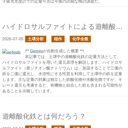
子吸光光度計での定量可否は今後の詳細な検討課題だ。
ハイドロサルファイトによる遊離酸化鉄の定量
2026-07-05
土壌分析
稲作
化学全般
/**
Gemini
が自動生成した概要 **/
本記事では、土壌中の遊離酸化鉄の定量方法として、
ハイドロサルファイトを用いた還元原理を解説します。ハイドロサ
ルファイト（亜ジチオン酸ナトリウム）は、加温することで三価の
鉄を二価に還元し、水溶性にする性質を利用して土壌中の鉄を定量
します。主な定量の対象は独立した鉄酸化物や水酸化物ですが、キ
レート還元も考慮すると、有機物と結合した鉄も含まれる可能性が
あることを示唆しています。
遊離酸化鉄とは何だろう？