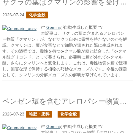
サクラの葉はクマリンの影響を受けないのか？
2026-07-24
化学全般
/**
Gemini
が自動生成した概要 **/
本記事は、サクラの葉に含まれるアレロパシ
ー物質「クマリン」が、なぜサクラ自身に毒性を持たないのかを解
説。クマリンは、葉が食害などで細胞が壊された際に生成されま
す。その過程では、毒性を持つo-クマル酸が糖と結合した「o-クマ
ル酸グリコシド」として蓄えられ、必要時に糖が外れてo-クマル
酸、さらにクマリンへと変化します。これは、毒性物質を糖で緩和
し、無害な形で保持する植物の巧妙なメカニズムです。今後の課題
として、クマリンの分解メカニズムの解明が挙げられています。
ベンゼン環を含むアレロパシー物質の作用について
2026-07-23
堆肥・肥料
化学全般
/**
Gemini
が自動生成した概要 **/
本記事は、アレロパシー物質「クマリン」の