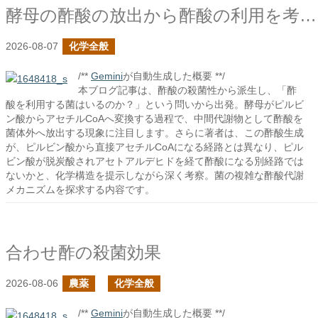
酵母の酢酸の放出から酢酸の利用を考える
2026-08-07
化学全般
/**
Gemini
が自動生成した概要 **/
本ブログ記事は、酢酸の殺菌性から派生し、「酢
酸を利用する菌はいるのか？」という問いから出発。酵母がピルビ
ン酸からアセチルCoAへ変換する過程で、中間代謝物として酢酸を
菌体外へ放出する現象に注目します。さらに著者は、この酢酸生成
が、ピルビン酸から直接アセチルCoAになる経路とは異なり、ピル
ビン酸が脱炭酸されアセトアルデヒドを経て酢酸になる別経路では
ないかと、化学構造を提示しながら深く考察。菌の複雑な酢酸代謝
メカニズムを探求する内容です。
合わせ酢の殺菌効果
2026-08-06
農薬
化学全般
/**
Gemini
が自動生成した概要 **/