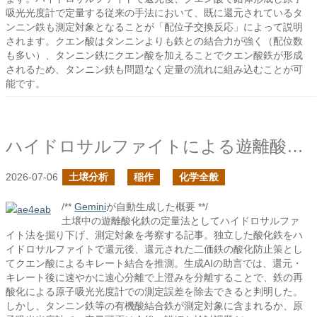
吸光光度計で定量する従来の手法において、既に還元されているタ
ンニン鉄も測定対象となることが「配位子交換反応」によって説明
されます。クエン酸はタンニンよりも鉄との結合力が強く（配位数
も多い）、タンニン鉄にクエン酸を加えることでクエン酸鉄が形成
されるため、タンニン鉄も問題なく定量の流れに組み込むことが可
能です。
ハイドロサルファイトによる遊離酸化鉄の定量の続き
2026-07-06
土壌分析
稲作
化学全般
/**
Gemini
が自動生成した概要 **/
土壌中の遊離酸化鉄の定量法としてハイドロサルファ
イト法を掘り下げ、測定対象を考察する記事。独立した酸化鉄をハ
イドロサルファイトで還元後、還元された二価鉄の酸化防止策とし
てクエン酸によるキレート結合を推測。生成AIの助言では、還元・
キレート後に速やかに遠心分離で上澄みを分離することで、鉄の再
酸化による原子吸光光度計での測定誤差を除去できると判明した。
しかし、タンニン鉄等の有機酸結合鉄が測定対象に含まれるか、原