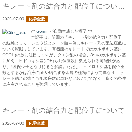
キレート剤の結合力と配位子についての続き
2026-07-09
化学全般
/**
Gemini
が自動生成した概要 **/
本記事は、前回の「キレート剤の結合力と配位子」
の続編として、シュウ酸とクエン酸を例にキレート剤の配位座数に
ついて深掘りしています。有機酸のキレートではカルボキシ基(-
COOH)の数に注目しますが、クエン酸の場合、3つのカルボキシ基
に加え、ヒドロキシ基(-OH)も配位座数に数えられる可能性があ
り、4座配位子となり得ると解説。ただし、ヒドロキシ基を配位座
数とするかは溶液のpHや結合する金属の種類によって異なり、キ
レート結合の強さも配位座数の単純な比較だけでなく、多くの条件
に左右されることを強調しています。
キレート剤の結合力と配位子について
2026-07-08
化学全般