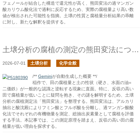
フェノールが結合した構造で還元性が高く、熊田変法の過マンガン
酸カリウム酸化法で過剰に反応するため、実際の腐植量より高い数
値が検出された可能性を指摘。土壌の性質と腐植量分析結果の乖離
に対し、新たな解釈を提供する。
土壌分析の腐植の測定の熊田変法について
2026-07-01
土壌分析
化学全般
/**
Gemini
が自動生成した概要 **/
稲作で、田の腐植量と土の性状（硬さ、水面の油=
二価鉄）が一般的な認識と逆転する現象に直面。特に、反収の高い
田で腐植量が低いことに疑問を抱き、その謎を解明するため、土壌
分析の腐植測定法「熊田変法」を整理する。熊田変法は、アルカリ
抽出と酸沈殿によりフミン酸とフルボ酸を分離し、過マンガン酸酸
化法でそれぞれの有機物量を測定、総抽出炭素量として腐植を評価
する手法。本記事では、この測定原理を踏まえ、反収の高い田の腐
植量が低い理由を探求する。