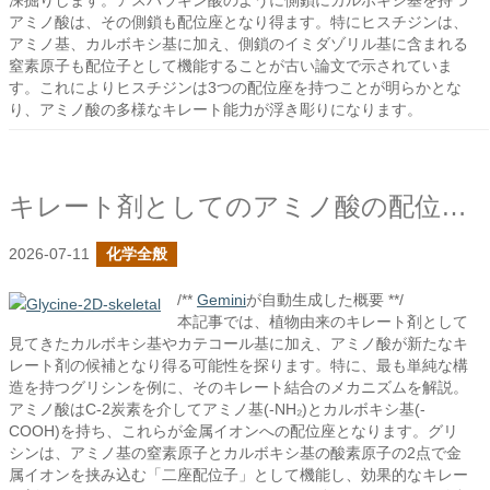
深掘りします。アスパラギン酸のように側鎖にカルボキシ基を持つ
アミノ酸は、その側鎖も配位座となり得ます。特にヒスチジンは、
アミノ基、カルボキシ基に加え、側鎖のイミダゾリル基に含まれる
窒素原子も配位子として機能することが古い論文で示されていま
す。これによりヒスチジンは3つの配位座を持つことが明らかとな
り、アミノ酸の多様なキレート能力が浮き彫りになります。
キレート剤としてのアミノ酸の配位子について
2026-07-11
化学全般
/**
Gemini
が自動生成した概要 **/
本記事では、植物由来のキレート剤として
見てきたカルボキシ基やカテコール基に加え、アミノ酸が新たなキ
レート剤の候補となり得る可能性を探ります。特に、最も単純な構
造を持つグリシンを例に、そのキレート結合のメカニズムを解説。
アミノ酸はC-2炭素を介してアミノ基(-NH₂)とカルボキシ基(-
COOH)を持ち、これらが金属イオンへの配位座となります。グリ
シンは、アミノ基の窒素原子とカルボキシ基の酸素原子の2点で金
属イオンを挟み込む「二座配位子」として機能し、効果的なキレー