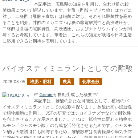
本記事は、広島県の知見を引用し、合わせ酢の殺
菌効果について解説しています。甘酢（酢酸＋ブドウ糖）はカビに
対し、二杯酢（酢酸＋食塩）は細菌に対し、それぞれ殺菌性を高め
ることを紹介。甘酢のメカニズムは糖の非電解質性と高浸透圧が、
二杯酢は食塩の電解質性、高浸透圧、およびナトリウムイオンが関
与すると考察しています。筆者は、これらの知見が栽培や日常生活
に応用できると期待を表明しています。
バイオスティミュラントとしての酢酸
2026-08-05
堆肥・肥料
農薬
化学全般
/**
Gemini
が自動生成した概要 **/
本記事は、酢酸の新たな可能性として、植物のバ
イオスティミュラントとしての役割を探ります。酢酸は高い浸透性
で植物細胞に作用し、JSTの研究ではシロイヌナズナなどで耐乾性
を向上させることが示されました。これは、抵抗性に関わる植物ホ
ルモン「ジャスモン酸」の合成を活発化させるためです。ジャスモ
ン酸は天敵誘引にも関与するため、酢酸散布は食害軽減や病気予防
に繋がる可能性を秘めています。ただし、効果発揮には亜鉛等の微