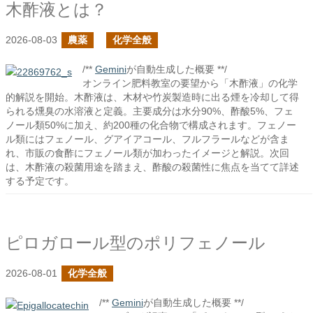
木酢液とは？
2026-08-03
農薬
化学全般
/**
Gemini
が自動生成した概要 **/
オンライン肥料教室の要望から「木酢液」の化学
的解説を開始。木酢液は、木材や竹炭製造時に出る煙を冷却して得
られる燻臭の水溶液と定義。主要成分は水分90%、酢酸5%、フェ
ノール類50%に加え、約200種の化合物で構成されます。フェノー
ル類にはフェノール、グアイアコール、フルフラールなどが含ま
れ、市販の食酢にフェノール類が加わったイメージと解説。次回
は、木酢液の殺菌用途を踏まえ、酢酸の殺菌性に焦点を当てて詳述
する予定です。
ピロガロール型のポリフェノール
2026-08-01
化学全般
/**
Gemini
が自動生成した概要 **/