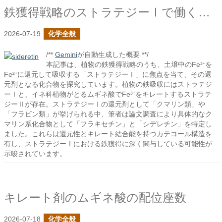
鉄獲得戦略のストラテジーⅠで働く化合物は何か？
2026-07-19
化学全般
/**
Gemini
が自動生成した概要 **/
本記事は、植物の鉄獲得戦略のうち、土壌中のFe³⁺を
Fe²⁺に還元して吸収する「ストラテジーⅠ」に焦点を当て、その還
元剤となる化合物を探究しています。植物の鉄吸収にはストラテジ
ーⅠと、イネ科植物がとるムギネ酸でFe³⁺をキレートするストラテ
ジーⅡが存在。ストラテジーⅠの還元剤として「クマリン類」や
「フラビン類」が挙げられる中、筆者は論文調査により具体的なク
マリン系化合物として「フラキセチン」と「シデレチン」を特定し
ました。これらは還元性とキレート結合能を持つカテコール構造を
有し、ストラテジーⅠにおける鉄獲得に深く関与している可能性が
示唆されています。
キレート剤のムギネ酸の配位座数
2026-07-18
化学全般