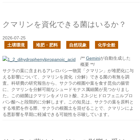
クマリンを資化できる菌はいるか？
2026-07-25
土壌環境
堆肥・肥料
自然現象
化学全般
/**
Gemini
が自動生成した
概要 **/
サクラの葉に含まれるアレロパシー物質「クマリン」が堆肥化に与
える影響について、クマリンを資化（分解）できる菌の有無を調
査。科研費の研究報告から、サクラの根圏や葉を食す昆虫の腸管
に、クマリンを分解可能なシュードモナス属細菌が見つかりまし
た。この細菌はクマリンをメリロト酸、2,3-ジヒドロフェニルプロ
パン酸へと段階的に分解します。この知見は、サクラの葉を原料と
する堆肥を作る際、サクラの根圏土を混ぜることで、クマリンによ
る悪影響を早期に軽減できる可能性を示唆しています。