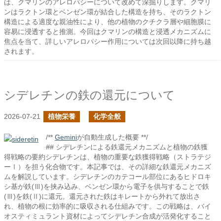
は、クマリンのアレロパシーについて改めて深掘りします。クマリ
ンはラクトン環とベンゼン環が結合した構造を持ち、そのラクトン
構造による適度な親油性により、他の植物のクチクラ層や細胞膜に
容易に浸透すると推測。今回はクマリンの構造と浸透メカニズムに
焦点を当て、詳しいアレロパシー作用については次回以降に持ち越
されます。
シデレチンの鉄の還元について
2026-07-21
植物栄養
化学全般
/**
Gemini
が自動生成した概要 **/
## シデレチンによる鉄還元メカニズムと植物の鉄獲
得戦略の要約シデレチンは、植物の重要な鉄獲得戦略（ストラテジ
ーⅠ）を担う化合物です。本記事では、その詳細な鉄還元メカニズ
ムを解説しています。シデレチンのカテコール部位にあるヒドロキ
シ基が鉄(Ⅲ)を挟み込み、ベンゼン環から電子を供与することで鉄
(Ⅲ)を鉄(Ⅱ)に還元。還元された鉄はキレートから外れて放出さ
れ、植物の根に効率的に吸収される仕組みです。この戦略は、バイ
オスティミュラント資材によってシデレチン合成が活発化すること