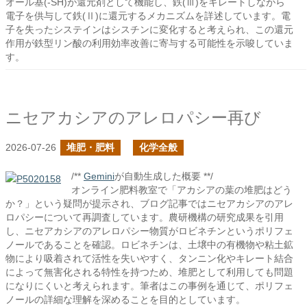
オール基(-SH)が還元剤として機能し、鉄(Ⅲ)をキレートしながら
電子を供与して鉄(Ⅱ)に還元するメカニズムを詳述しています。電
子を失ったシステインはシスチンに変化すると考えられ、この還元
作用が鉄型リン酸の利用効率改善に寄与する可能性を示唆していま
す。
ニセアカシアのアレロパシー再び
2026-07-26
堆肥・肥料
化学全般
/**
Gemini
が自動生成した概要 **/
オンライン肥料教室で「アカシアの葉の堆肥はどう
か？」という疑問が提示され、ブログ記事ではニセアカシアのアレ
ロパシーについて再調査しています。農研機構の研究成果を引用
し、ニセアカシアのアレロパシー物質がロビネチンというポリフェ
ノールであることを確認。ロビネチンは、土壌中の有機物や粘土鉱
物により吸着されて活性を失いやすく、タンニン化やキレート結合
によって無害化される特性を持つため、堆肥として利用しても問題
になりにくいと考えられます。筆者はこの事例を通じて、ポリフェ
ノールの詳細な理解を深めることを目的としています。