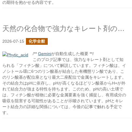
の期待を抱かせる内容です。
天然の化合物で強力なキレート剤のフィチン酸
2026-07-15
化学全般
/**
Gemini
が自動生成した概要 **/
このブログ記事では、強力なキレート剤として知
られる「フィチン酸」について解説しています。フィチン酸は、イ
ノシトール環に6つのリン酸基が結合した有機態リン酸であり、こ
のリン酸基が配位座となり最大二座配位で金属をキレートします。
その結合力はpHに依存し、pHが高くなるほどリン酸基からH+が外
れて結合力が強まる特性を持ちます。このため、pHの高い土壌で
は、フィチン酸が植物に必要な金属要素を強く捕捉し、有用成分の
吸収を阻害する可能性があることが示唆されています。pHとキレ
ート結合力の詳細な関係については、今後の記事で触れる予定で
す。