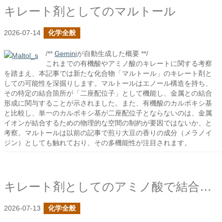
キレート剤としてのマルトール
2026-07-14
化学全般
/**
Gemini
が自動生成した概要 **/
これまでの有機酸やアミノ酸のキレートに関する考察
を踏まえ、本記事では新たな化合物「マルトール」のキレート剤と
しての可能性を深掘りします。マルトールはエノール構造を持ち、
その特定の結合箇所が「二座配位子」として機能し、金属との結合
形成に関与することが示されました。また、有機酸のカルボキシ基
と比較し、単一のカルボキシ基が二座配位子とならないのは、金属
イオンが結合するための物理的な空間の制約が要因ではないか、と
考察。マルトールは以前の記事で煎り大豆の香りの成分（メラノイ
ジン）としても触れており、その多機能性が注目されます。
キレート剤としてのアミノ酸で結合の手と成り得る基を探る
2026-07-13
化学全般