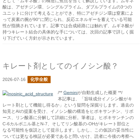
として「ムギネ酸」の構造に焦点を当てて解説しています。ムギネ
酸は、アゼチジン環、シングルプライム、ダブルプライムの3つの
ユニットに分けて考えることができ、特にアゼチジン環は窒素によ
って炭素の腕が90°に閉じられ、反応エネルギーを蓄えている可能
性が指摘されています。記事では合成経路には触れず、ムギネ酸が
持つキレート結合の具体的な手については、次回の記事で詳しく掘
り下げていく方針が示されています。
キレート剤としてのイノシン酸？
2026-07-16
化学全般
/**
Gemini
が自動生成した概要 **/
本記事は、「旨味成分イノシン酸がキ
レート剤として機能し得るか」という疑問を深掘りします。過去の
知見とAIの提案を受け、イノシン酸の構造をヒポキサンチン、リボ
ース、リン酸基に分解して詳細に分析。筆者は、ヒポキサンチンの
C-6カルボニル基とN-7、そしてリン酸基の-OHがキレート部位と
なる可能性を仮説として提示します。しかし、この仮説の妥当性に
ついては更なる検証が必要であると問いかけ、読者に今後の考察へ