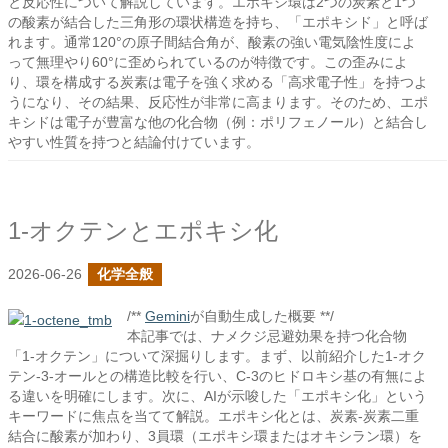
と反応性について解説しています。エポキシ環は2つの炭素と1つ
の酸素が結合した三角形の環状構造を持ち、「エポキシド」と呼ば
れます。通常120°の原子間結合角が、酸素の強い電気陰性度によ
って無理やり60°に歪められているのが特徴です。この歪みによ
り、環を構成する炭素は電子を強く求める「高求電子性」を持つよ
うになり、その結果、反応性が非常に高まります。そのため、エポ
キシドは電子が豊富な他の化合物（例：ポリフェノール）と結合し
やすい性質を持つと結論付けています。
1-オクテンとエポキシ化
2026-06-26
化学全般
/**
Gemini
が自動生成した概要 **/
本記事では、ナメクジ忌避効果を持つ化合物
「1-オクテン」について深掘りします。まず、以前紹介した1-オク
テン-3-オールとの構造比較を行い、C-3のヒドロキシ基の有無によ
る違いを明確にします。次に、AIが示唆した「エポキシ化」という
キーワードに焦点を当てて解説。エポキシ化とは、炭素-炭素二重
結合に酸素が加わり、3員環（エポキシ環またはオキシラン環）を