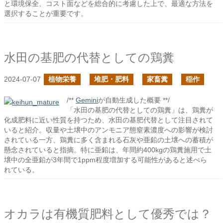
と環境保全、コスト面などを総合的に考慮した上で、最適な方法を
選択することが重要です。
水田の基肥の代替としての鶏糞
2024-07-07
植物栄養
堆肥・肥料
家畜糞
稲作
/**
Gemini
が自動生成した概要 **/
「水田の基肥の代替としての鶏糞」は、鶏糞が
化成肥料に近い性質を持つため、水田の基肥代替として注目されて
いると紹介。収量や土壌中のアンモニア態窒素濃度への影響が検討
されている一方、鶏糞に多く含まれる石灰や亜鉛の土壌への蓄積が
懸念されていると指摘。特に亜鉛は、年間約400kgの鶏糞施用で土
壌中の全亜鉛が3年間で1ppm程度増加する可能性があると述べら
れている。
オカラは有機質肥料として優秀では？