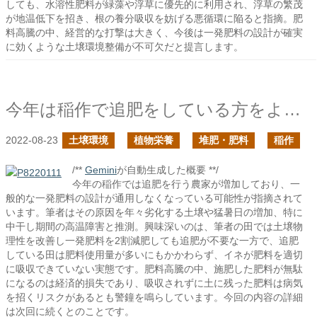
しても、水溶性肥料が緑藻や浮草に優先的に利用され、浮草の繁茂
が地温低下を招き、根の養分吸収を妨げる悪循環に陥ると指摘。肥
料高騰の中、経営的な打撃は大きく、今後は一発肥料の設計が確実
に効くような土壌環境整備が不可欠だと提言します。
今年は稲作で追肥をしている方をよく見かける
2022-08-23
土壌環境
植物栄養
堆肥・肥料
稲作
/**
Gemini
が自動生成した概要 **/
今年の稲作では追肥を行う農家が増加しており、一
般的な一発肥料の設計が通用しなくなっている可能性が指摘されて
います。筆者はその原因を年々劣化する土壌や猛暑日の増加、特に
中干し期間の高温障害と推測。興味深いのは、筆者の田では土壌物
理性を改善し一発肥料を2割減肥しても追肥が不要な一方で、追肥
している田は肥料使用量が多いにもかかわらず、イネが肥料を適切
に吸収できていない実態です。肥料高騰の中、施肥した肥料が無駄
になるのは経済的損失であり、吸収されずに土に残った肥料は病気
を招くリスクがあるとも警鐘を鳴らしています。今回の内容の詳細
は次回に続くとのことです。