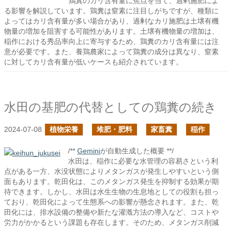
鶏糞のカリ含有量に焦点を当て、過剰施肥によ
る影響を解説しています。鶏糞は窒素に注目しがちですが、種類に
よってはカリ含有量が多い場合があり、過剰なカリ施肥は土壌有機
物量の増加を阻害する可能性があります。土壌有機物量の増加は、
稲作における秀品率向上に寄与するため、鶏糞のカリ含有量には注
意が必要です。また、養鶏農家によって鶏糞の成分は異なり、窒素
に対してカリ含有量が低いケースも紹介されています。
水田の基肥の代替としての鶏糞の続き
2024-07-08
植物栄養
堆肥・肥料
家畜糞
稲作
/**
Gemini
が自動生成した概要 **/
水田は、稲作に必要な水管理の容易さという利
点がある一方、水没状態によりメタンガスが発生しやすいという側
面もあります。乾田化は、このメタンガス発生を抑制する効果が期
待できます。しかし、水田は水生生物の生息地としての役割も担っ
ており、乾田化によって生態系への影響が懸念されます。また、乾
田化には、排水設備の整備や新たな灌漑方法の導入など、コストや
労力がかかるという課題も存在します。そのため、メタンガス削減