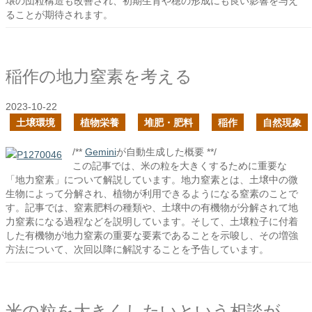
壌の団粒構造も改善され、初期生育や穂の形成にも良い影響を与え
ることが期待されます。
稲作の地力窒素を考える
2023-10-22
土壌環境
植物栄養
堆肥・肥料
稲作
自然現象
/**
Gemini
が自動生成した概要 **/
この記事では、米の粒を大きくするために重要な
「地力窒素」について解説しています。地力窒素とは、土壌中の微
生物によって分解され、植物が利用できるようになる窒素のことで
す。記事では、窒素肥料の種類や、土壌中の有機物が分解されて地
力窒素になる過程などを説明しています。そして、土壌粒子に付着
した有機物が地力窒素の重要な要素であることを示唆し、その増強
方法について、次回以降に解説することを予告しています。
米の粒を大きくしたいという相談があったの続き