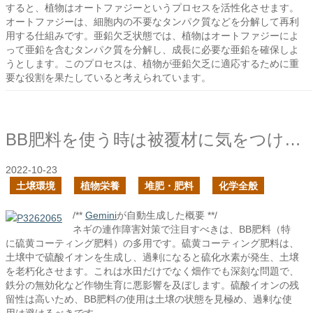
すると、植物はオートファジーというプロセスを活性化させます。
オートファジーは、細胞内の不要なタンパク質などを分解して再利
用する仕組みです。亜鉛欠乏状態では、植物はオートファジーによ
って亜鉛を含むタンパク質を分解し、成長に必要な亜鉛を確保しよ
うとします。このプロセスは、植物が亜鉛欠乏に適応するために重
要な役割を果たしていると考えられています。
BB肥料を使う時は被覆材に気をつけた方が良い
2022-10-23
土壌環境
植物栄養
堆肥・肥料
化学全般
/**
Gemini
が自動生成した概要 **/
ネギの連作障害対策で注目すべきは、BB肥料（特
に硫黄コーティング肥料）の多用です。硫黄コーティング肥料は、
土壌中で硫酸イオンを生成し、過剰になると硫化水素が発生、土壌
を老朽化させます。これは水田だけでなく畑作でも深刻な問題で、
鉄分の無効化など作物生育に悪影響を及ぼします。硫酸イオンの残
留性は高いため、BB肥料の使用は土壌の状態を見極め、過剰な使