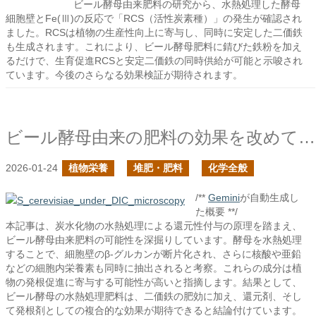
ビール酵母由来肥料の研究から、水熱処理した酵母
細胞壁とFe(Ⅲ)の反応で「RCS（活性炭素種）」の発生が確認され
ました。RCSは植物の生産性向上に寄与し、同時に安定した二価鉄
も生成されます。これにより、ビール酵母肥料に錆びた鉄粉を加え
るだけで、生育促進RCSと安定二価鉄の同時供給が可能と示唆され
ています。今後のさらなる効果検証が期待されます。
ビール酵母由来の肥料の効果を改めて考えてみた
2026-01-24
植物栄養
堆肥・肥料
化学全般
/**
Gemini
が自動生成し
た概要 **/
本記事は、炭水化物の水熱処理による還元性付与の原理を踏まえ、
ビール酵母由来肥料の可能性を深掘りしています。酵母を水熱処理
することで、細胞壁のβ-グルカンが断片化され、さらに核酸や亜鉛
などの細胞内栄養素も同時に抽出されると考察。これらの成分は植
物の発根促進に寄与する可能性が高いと指摘します。結果として、
ビール酵母の水熱処理肥料は、二価鉄の肥効に加え、還元剤、そし
て発根剤としての複合的な効果が期待できると結論付けています。