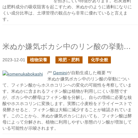
を招きにくい特徴があります。石灰過剰
は肥料成分の吸収阻害を起こすため、米ぬかのように過剰になりに
くい成分比率は、土壌管理の観点から非常に優れていると言えま
す。
米ぬか嫌気ボカシ中のリン酸の挙動を考えてみる
2023-12-01
植物栄養
堆肥・肥料
化学全般
/**
Gemini
が自動生成した概要 **/
米ぬか嫌気ボカシ中のリン酸の挙動につい
て、フィチン酸からホスホコリンへの変化の可能性を考察していま
す。米ぬかに含まれるフィチン酸は植物が利用しにくい形態です
が、ボカシ中の酵母はフィチン酸を分解し、自らの増殖に必要な核
酸やホスホコリンに変換します。実際に小麦粉をドライイーストで
発酵させると、フィチン酸は大幅に減少することが確認されていま
す。このことから、米ぬか嫌気ボカシにおいても、フィチン酸は酵
母によって分解され、植物に利用しやすい形態のリン酸が増加して
いる可能性が示唆されます。