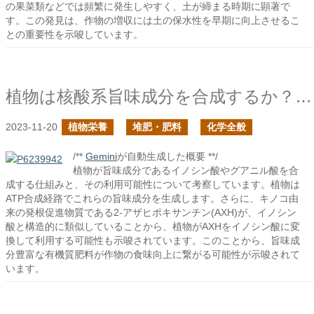
の果菜類などでは頻繁に発生しやすく、土が締まる時期に顕著で
す。この発見は、作物の増収には土の保水性を早期に向上させるこ
との重要性を示唆しています。
植物は核酸系旨味成分を合成するか？の続き
2023-11-20
植物栄養
堆肥・肥料
化学全般
/**
Gemini
が自動生成した概要 **/
植物が旨味成分であるイノシン酸やグアニル酸を合
成する仕組みと、その利用可能性について考察しています。植物は
ATP合成経路でこれらの旨味成分を生成します。さらに、キノコ由
来の発根促進物質である2-アザヒポキサンチン(AXH)が、イノシン
酸と構造的に類似していることから、植物がAXHをイノシン酸に変
換して利用する可能性も示唆されています。このことから、旨味成
分豊富な有機質肥料が作物の食味向上に繋がる可能性が示唆されて
います。