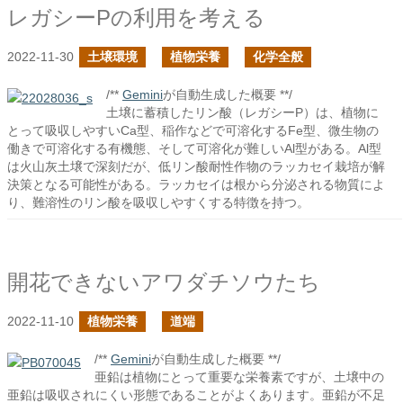
レガシーPの利用を考える
2022-11-30
土壌環境
植物栄養
化学全般
/**
Gemini
が自動生成した概要 **/
土壌に蓄積したリン酸（レガシーP）は、植物に
とって吸収しやすいCa型、稲作などで可溶化するFe型、微生物の
働きで可溶化する有機態、そして可溶化が難しいAl型がある。Al型
は火山灰土壌で深刻だが、低リン酸耐性作物のラッカセイ栽培が解
決策となる可能性がある。ラッカセイは根から分泌される物質によ
り、難溶性のリン酸を吸収しやすくする特徴を持つ。
開花できないアワダチソウたち
2022-11-10
植物栄養
道端
/**
Gemini
が自動生成した概要 **/
亜鉛は植物にとって重要な栄養素ですが、土壌中の
亜鉛は吸収されにくい形態であることがよくあります。亜鉛が不足