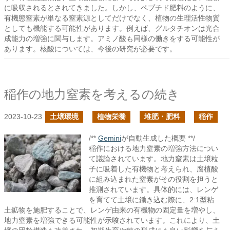
に吸収されるとされてきました。しかし、ペプチド肥料のように、
有機態窒素が単なる窒素源としてだけでなく、植物の生理活性物質
としても機能する可能性があります。例えば、グルタチオンは光合
成能力の増強に関与します。アミノ酸も同様の働きをする可能性が
あります。核酸については、今後の研究が必要です。
稲作の地力窒素を考えるの続き
2023-10-23
土壌環境
植物栄養
堆肥・肥料
稲作
/**
Gemini
が自動生成した概要 **/
稲作における地力窒素の増強方法につい
て議論されています。地力窒素は土壌粒
子に吸着した有機物と考えられ、腐植酸
に組み込まれた窒素がその役割を担うと
推測されています。具体的には、レンゲ
を育てて土壌に鋤き込む際に、2:1型粘
土鉱物を施肥することで、レンゲ由来の有機物の固定量を増やし、
地力窒素を増強できる可能性が示唆されています。これにより、土