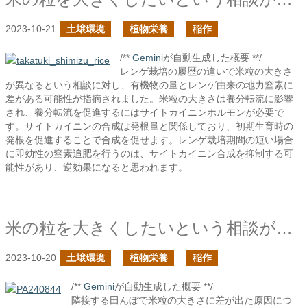
2023-10-21
土壌環境
植物栄養
稲作
/**
Gemini
が自動生成した概要 **/
レンゲ栽培の履歴の違いで米粒の大きさ
が異なるという相談に対し、有機物の量とレンゲ由来の地力窒素に
差がある可能性が指摘されました。米粒の大きさは養分転流に影響
され、養分転流を促進するにはサイトカイニンホルモンが必要で
す。サイトカイニンの合成は発根量と関係しており、初期生育時の
発根を促進することで合成を促せます。レンゲ栽培期間の短い場合
に即効性の窒素追肥を行うのは、サイトカイニン合成を抑制する可
能性があり、逆効果になると思われます。
米の粒を大きくしたいという相談があった
2023-10-20
土壌環境
植物栄養
稲作
/**
Gemini
が自動生成した概要 **/
隣接する田んぼで米粒の大きさに差が出た原因につ