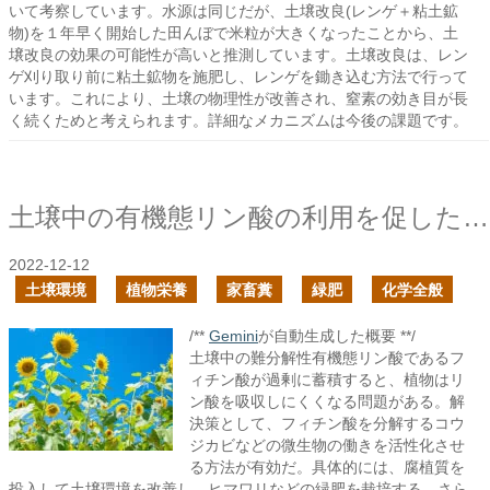
いて考察しています。水源は同じだが、土壌改良(レンゲ＋粘土鉱
物)を１年早く開始した田んぼで米粒が大きくなったことから、土
壌改良の効果の可能性が高いと推測しています。土壌改良は、レン
ゲ刈り取り前に粘土鉱物を施肥し、レンゲを鋤き込む方法で行って
います。これにより、土壌の物理性が改善され、窒素の効き目が長
く続くためと考えられます。詳細なメカニズムは今後の課題です。
土壌中の有機態リン酸の利用を促したい
2022-12-12
土壌環境
植物栄養
家畜糞
緑肥
化学全般
/**
Gemini
が自動生成した概要 **/
土壌中の難分解性有機態リン酸であるフ
ィチン酸が過剰に蓄積すると、植物はリ
ン酸を吸収しにくくなる問題がある。解
決策として、フィチン酸を分解するコウ
ジカビなどの微生物の働きを活性化させ
る方法が有効だ。具体的には、腐植質を
投入して土壌環境を改善し、ヒマワリなどの緑肥を栽培する。さら