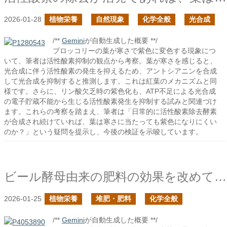
2026-01-28
植物栄養
自然現象
化学全般
光合成
/**
Gemini
が自動生成した概要 **/
ブロッコリーの葉が寒さで紫色に変色する現象につ
いて、筆者は活性酸素抑制の観点から考察。葉が寒さを感じると、
光合成に伴う活性酸素の発生を抑えるため、アントシアニンを合成
して光合成を抑制すると推測します。これは紅葉のメカニズムと同
様です。さらに、リン酸欠乏時の紫色化も、ATP不足による光合成
の電子貯蔵不能から生じる活性酸素発生を抑制する試みと関連づけ
ます。これらの考察を踏まえ、筆者は「日常的に活性酸素除去酵素
が合成され続けていれば、葉は寒さに当たっても紫色になりにくい
のか？」という疑問を提示し、今後の検証を示唆しています。
ビール酵母由来の肥料の効果を改めて考えてみたの続き
2026-01-25
植物栄養
堆肥・肥料
化学全般
/**
Gemini
が自動生成した概要 **/