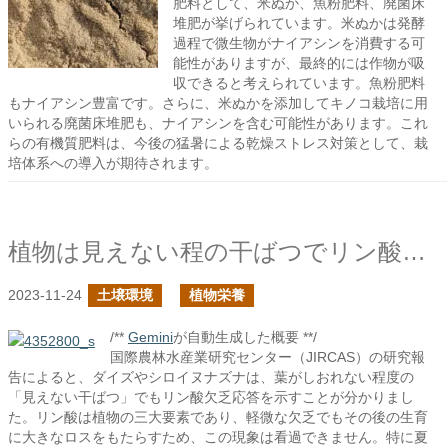
肥料として、米ぬか、魚粉肥料、廃菌床
堆肥が挙げられています。米ぬかは発酵
過程で微生物がナイアシンを消費する可
能性がありますが、最終的には作物が吸
収できると考えられています。魚粉肥料
もナイアシン豊富です。さらに、米ぬかを添加してキノコ栽培に用
いられる廃菌床堆肥も、ナイアシンを含む可能性があります。これ
らの有機質肥料は、今後の猛暑による乾燥ストレス対策として、栽
培体系への導入が期待されます。
植物は見えない程の干ばつでリン酸を大量に使用しているかもしれない
2023-11-24
土壌環境
植物栄養
/**
Gemini
が自動生成した概要 **/
国際農林水産業研究センター（JIRCAS）の研究報
告によると、ダイズやシロイヌナズナは、葉がしおれない程度の
「見えない干ばつ」でもリン酸欠乏応答を示すことが分かりまし
た。リン酸は植物の三大要素であり、軽微な欠乏でもその後の生育
に大きなロスをもたらすため、この現象は看過できません。特に夏