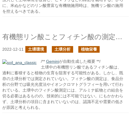
に、米ぬかなどのリン酸豊富な有機物施用時は、無機リン酸の施用
を控えるべきである。
有機態リン酸ことフィチン酸の測定方法はあるのか？
2022-12-11
土壌環境
土壌分析
植物栄養
/**
Gemini
が自動生成した概要 **/
土壌中の有機態リン酸であるフィチン酸は、
過剰に蓄積すると植物の生育を阻害する可能性がある。しかし、既
存の土壌分析では測定されていない。フィチン酸の測定は、食品分
析の分野では吸光光度法やイオンクロマトグラフィーを用いて行わ
れている。土壌中のフィチン酸測定には、アルミナ鉱物との結合を
切る必要はあるものの、技術的には不可能ではない。にもかかわら
ず、土壌分析の項目に含まれていないのは、認識不足や需要の低さ
が原因と考えられる。