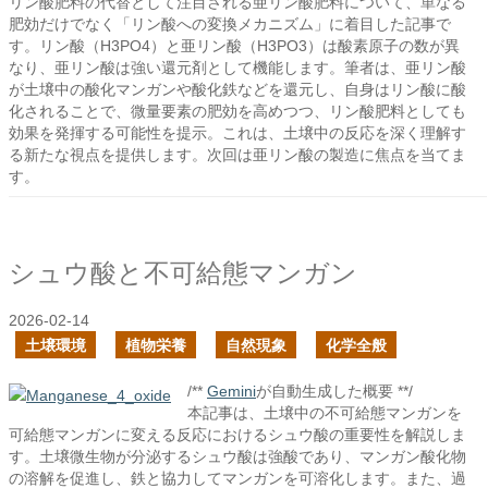
リン酸肥料の代替として注目される亜リン酸肥料について、単なる
肥効だけでなく「リン酸への変換メカニズム」に着目した記事で
す。リン酸（H3PO4）と亜リン酸（H3PO3）は酸素原子の数が異
なり、亜リン酸は強い還元剤として機能します。筆者は、亜リン酸
が土壌中の酸化マンガンや酸化鉄などを還元し、自身はリン酸に酸
化されることで、微量要素の肥効を高めつつ、リン酸肥料としても
効果を発揮する可能性を提示。これは、土壌中の反応を深く理解す
る新たな視点を提供します。次回は亜リン酸の製造に焦点を当てま
す。
シュウ酸と不可給態マンガン
2026-02-14
土壌環境
植物栄養
自然現象
化学全般
/**
Gemini
が自動生成した概要 **/
本記事は、土壌中の不可給態マンガンを
可給態マンガンに変える反応におけるシュウ酸の重要性を解説しま
す。土壌微生物が分泌するシュウ酸は強酸であり、マンガン酸化物
の溶解を促進し、鉄と協力してマンガンを可溶化します。また、過