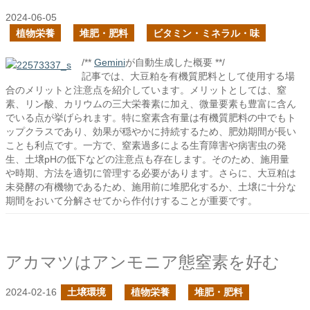
2024-06-05
植物栄養
堆肥・肥料
ビタミン・ミネラル・味
/**
Gemini
が自動生成した概要 **/
記事では、大豆粕を有機質肥料として使用する場
合のメリットと注意点を紹介しています。メリットとしては、窒
素、リン酸、カリウムの三大栄養素に加え、微量要素も豊富に含ん
でいる点が挙げられます。特に窒素含有量は有機質肥料の中でもト
ップクラスであり、効果が穏やかに持続するため、肥効期間が長い
ことも利点です。一方で、窒素過多による生育障害や病害虫の発
生、土壌pHの低下などの注意点も存在します。そのため、施用量
や時期、方法を適切に管理する必要があります。さらに、大豆粕は
未発酵の有機物であるため、施用前に堆肥化するか、土壌に十分な
期間をおいて分解させてから作付けすることが重要です。
アカマツはアンモニア態窒素を好む
2024-02-16
土壌環境
植物栄養
堆肥・肥料