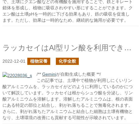
で、土壌にクエン酸などの有機酸を施用することで、鉄とキレート
錯体を形成し、植物に吸収されやすい形にすることができます。ク
エン酸は土壌pHを一時的に下げる効果もあり、鉄の吸収を促進し
ます。ただし、効果は一時的なため、継続的な施用が必要です。
ラッカセイはAl型リン酸を利用できるか？
2022-12-01
植物栄養
化学全般
/**
Gemini
が自動生成した概要 **/
この記事では、土壌中で植物が利用しにくいリン
酸アルミニウムを、ラッカセイがどのように利用しているのかにつ
いて解説しています。ラッカセイは根からシュウ酸を分泌し、リン
酸アルミニウムを溶解します。溶解したアルミニウムは、根の表面
にある特定の部位と結合し、剥がれ落ちることで無毒化されます。
さらに、剥がれ落ちたアルミニウムと結合した細胞は土壌有機物と
なり、土壌環境の改善にも貢献する可能性が示唆されています。