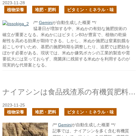
2023-11-28
植物栄養
堆肥・肥料
ビタミン・ミネラル・味
/**
Gemini
が自動生成した概要 **/
猛暑日が増加する中、米ぬかの有効な施肥技術の
確立が重要となる。米ぬかにはビタミンB3が豊富で、植物の乾燥
耐性を高める効果が期待できる。しかし、米ぬか施肥は窒素飢餓を
起こしやすいため、基肥の施肥時期を調整したり、追肥では肥効を
ぼかす必要がある。現状では、米ぬか嫌気ボカシの工業的製造や需
要拡大には至っておらず、廃菌床に残留する米ぬかを利用するのが
現実的な代替案となる。
ナイアシンは食品残渣系の有機質肥料に豊富に含まれている
2023-11-25
植物栄養
堆肥・肥料
ビタミン・ミネラル・味
/**
Gemini
が自動生成した概要 **/
記事では、ナイアシンを多く含む有機質