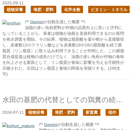
2025-09-11
植物栄養
堆肥・肥料
化学全般
ビタミン・ミネラル
/**
Gemini
が自動生成した概要 **/
油脂の多い魚粉肥料が作物の品質向上に良いと評判に
なっていることから、筆者は植物が油脂を直接利用できるのか疑問
を抱き調査を開始。その結果、植物は脂肪酸を葉や根から直接吸収
し、炭素数12のラウリン酸などを炭素数16や18の脂肪酸を経て膜
脂質（リン脂質）に取り込み利用できることが判明した。この膜脂
質合成促進は植物の成長だけでなく、油脂の多い魚粉が作物の食味
を向上させる要因として、リン脂質が食味に影響を与える可能性が
示唆された。次回はリン脂質と食味の関係を深掘りする。(249文
字)
水田の基肥の代替としての鶏糞の続きの続き
2024-07-11
植物栄養
堆肥・肥料
家畜糞
稲作
/**
Gemini
が自動生成した概要 **/