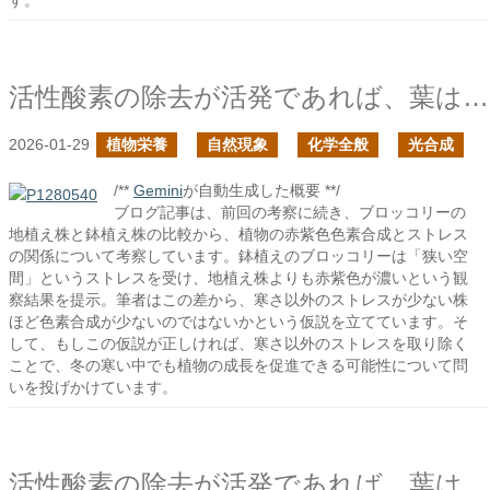
す。
活性酸素の除去が活発であれば、葉は寒さに当たっても紫色の色素を合成しないのか？の続き
2026-01-29
植物栄養
自然現象
化学全般
光合成
/**
Gemini
が自動生成した概要 **/
ブログ記事は、前回の考察に続き、ブロッコリーの
地植え株と鉢植え株の比較から、植物の赤紫色色素合成とストレス
の関係について考察しています。鉢植えのブロッコリーは「狭い空
間」というストレスを受け、地植え株よりも赤紫色が濃いという観
察結果を提示。筆者はこの差から、寒さ以外のストレスが少ない株
ほど色素合成が少ないのではないかという仮説を立てています。そ
して、もしこの仮説が正しければ、寒さ以外のストレスを取り除く
ことで、冬の寒い中でも植物の成長を促進できる可能性について問
いを投げかけています。
活性酸素の除去が活発であれば、葉は寒さに当たっても紫色の色素を合成しないのか？