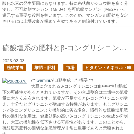
酸化水素の発生要因にもなります。特に糸状菌がシュウ酸を多く分
泌し、不可給態マンガン（Mn3+）を可給態マンガン（Mn2+）へ
還元する重要な役割を担います。このため、マンガンの肥効を安定
させるには土壌改良が極めて有効であると結論付けています。
硫酸塩系の肥料とβ-コングリシニンの合成
2026-02-03
植物栄養
堆肥・肥料
市場
ビタミン・ミネラル・味
/**
Gemini
が自動生成した概要 **/
大豆に含まれるβ-コングリシニンは血中中性脂肪低
下の可能性があるとされていますが、その合成割合は土壌中の硫黄
量に大きく左右されます。硫黄が不足するとβ-コングリシニンが増
え、十分だとグリシニンが増加する特性があります。もしグリシニ
ンがβ-コングリシニンより機能的に劣る場合、慣行的な硫酸塩系肥
料の過剰な施用は、健康効果の高いβ-コングリシニンの生成を抑制
し、大豆の機能性を低下させる可能性があります。このことから、
硫酸塩系肥料の適切な施肥管理が非常に重要であると示唆されま