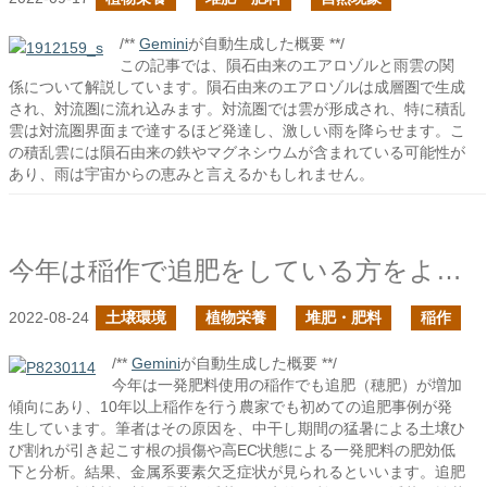
/**
Gemini
が自動生成した概要 **/
この記事では、隕石由来のエアロゾルと雨雲の関
係について解説しています。隕石由来のエアロゾルは成層圏で生成
され、対流圏に流れ込みます。対流圏では雲が形成され、特に積乱
雲は対流圏界面まで達するほど発達し、激しい雨を降らせます。こ
の積乱雲には隕石由来の鉄やマグネシウムが含まれている可能性が
あり、雨は宇宙からの恵みと言えるかもしれません。
今年は稲作で追肥をしている方をよく見かけるの続き
2022-08-24
土壌環境
植物栄養
堆肥・肥料
稲作
/**
Gemini
が自動生成した概要 **/
今年は一発肥料使用の稲作でも追肥（穂肥）が増加
傾向にあり、10年以上稲作を行う農家でも初めての追肥事例が発
生しています。筆者はその原因を、中干し期間の猛暑による土壌ひ
び割れが引き起こす根の損傷や高EC状態による一発肥料の肥効低
下と分析。結果、金属系要素欠乏症状が見られるといいます。追肥