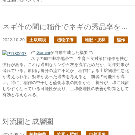
用は避けるべきです。
ネギ作の間に稲作でネギの秀品率を上げるつもりが…
2022-10-20
土壌環境
植物栄養
堆肥・肥料
稲作
/**
Gemini
が自動生成した概要 **/
ネギの周年栽培地帯で、生育不良対策に稲作を挟む
慣行がある。これは過剰なリンや石灰を流すためだが、近年効果が
薄れている。原因は養分の流亡不足か、稲作による土壌物理性悪化
が考えられる。効果があった過去を考えると、前者の可能性が高
い。特に、稲作の中干しと硫化水素の関係から、養分が土壌に残留
しやすくなっている可能性があり、土壌物理性の改善が対策として
有効と考えられる。
対流圏と成層圏
2022-09-17
植物栄養
堆肥・肥料
自然現象