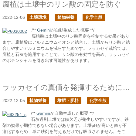
腐植は土壌中のリン酸の固定を防ぐ
2022-12-06
土壌環境
植物栄養
化学全般
/**
Gemini
が自動生成した概要 **/
腐植酸は土壌中のリン酸固定を抑制する効果があり
ます。腐植酸はアルミニウムイオンと結合し、土壌からリン酸と結
合しやすいアルミニウムを減らすためです。ラッカセイ栽培では、
腐植と石灰を施用することで、リン酸の有効性を高め、ラッカセイ
のポテンシャルを引き出す可能性があります。
ラッカセイの真価を発揮するために石灰施肥に注意する必要がありそうだ
2022-12-05
植物栄養
堆肥・肥料
化学全般
/**
Gemini
が自動生成した概要 **/
石灰過剰土壌では鉄欠乏が発生しやすいですが、鉄
剤の効果が期待できない場合があります。土壌pHが高いと鉄が不
溶化するため、単に鉄剤を与えるだけでは吸収されません。そこ