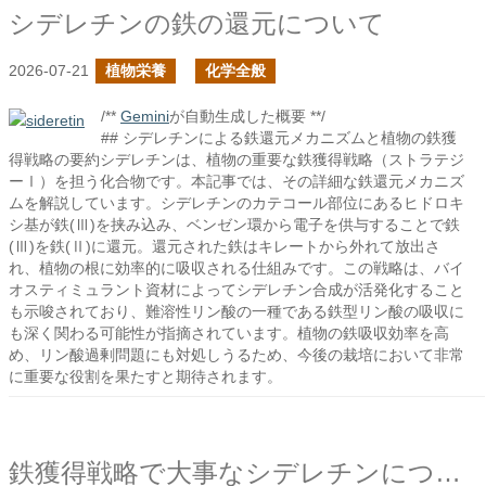
シデレチンの鉄の還元について
2026-07-21
植物栄養
化学全般
/**
Gemini
が自動生成した概要 **/
## シデレチンによる鉄還元メカニズムと植物の鉄獲
得戦略の要約シデレチンは、植物の重要な鉄獲得戦略（ストラテジ
ーⅠ）を担う化合物です。本記事では、その詳細な鉄還元メカニズ
ムを解説しています。シデレチンのカテコール部位にあるヒドロキ
シ基が鉄(Ⅲ)を挟み込み、ベンゼン環から電子を供与することで鉄
(Ⅲ)を鉄(Ⅱ)に還元。還元された鉄はキレートから外れて放出さ
れ、植物の根に効率的に吸収される仕組みです。この戦略は、バイ
オスティミュラント資材によってシデレチン合成が活発化すること
も示唆されており、難溶性リン酸の一種である鉄型リン酸の吸収に
も深く関わる可能性が指摘されています。植物の鉄吸収効率を高
め、リン酸過剰問題にも対処しうるため、今後の栽培において非常
に重要な役割を果たすと期待されます。
鉄獲得戦略で大事なシデレチンについて