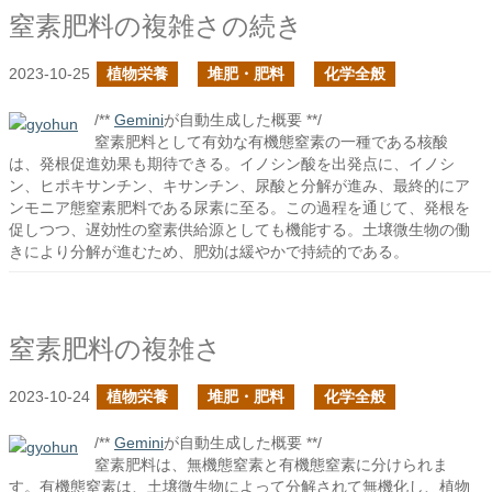
窒素肥料の複雑さの続き
2023-10-25
植物栄養
堆肥・肥料
化学全般
/**
Gemini
が自動生成した概要 **/
窒素肥料として有効な有機態窒素の一種である核酸
は、発根促進効果も期待できる。イノシン酸を出発点に、イノシ
ン、ヒポキサンチン、キサンチン、尿酸と分解が進み、最終的にア
ンモニア態窒素肥料である尿素に至る。この過程を通じて、発根を
促しつつ、遅効性の窒素供給源としても機能する。土壌微生物の働
きにより分解が進むため、肥効は緩やかで持続的である。
窒素肥料の複雑さ
2023-10-24
植物栄養
堆肥・肥料
化学全般
/**
Gemini
が自動生成した概要 **/
窒素肥料は、無機態窒素と有機態窒素に分けられま
す。有機態窒素は、土壌微生物によって分解されて無機化し、植物