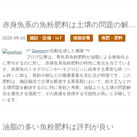
赤身魚系の魚粉肥料は土壌の問題の解決に向いているはず
2025-09-14
施設・設備・IoT
植物栄養
堆肥・肥料
/**
Gemini
が自動生成した概要 **/
ブログ記事は、青魚系魚粉肥料が油脂による食味向上
に寄与するのに対し、赤身魚系魚粉肥料の特性に焦点を当てていま
す。赤身魚のミオグロビンやヘモグロビンに由来する豊富な鉄（ヘ
ム鉄）に加え、亜鉛や銅などの微量要素を含む点が特徴です。この
肥料は、施設栽培で土壌を酷使する果菜類において、鉄欠乏などの
土壌問題を解決するのに特に有効と考察。油脂よりも土壌の問題解
決を優先する場面で、その真価を発揮する可能性が高いと示唆して
います。
油脂の多い魚粉肥料は評判が良い