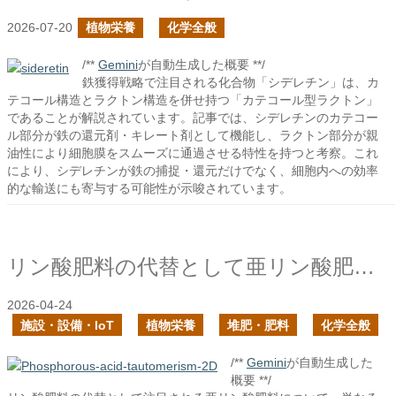
2026-07-20
植物栄養
化学全般
/**
Gemini
が自動生成した概要 **/
鉄獲得戦略で注目される化合物「シデレチン」は、カ
テコール構造とラクトン構造を併せ持つ「カテコール型ラクトン」
であることが解説されています。記事では、シデレチンのカテコー
ル部分が鉄の還元剤・キレート剤として機能し、ラクトン部分が親
油性により細胞膜をスムーズに通過させる特性を持つと考察。これ
により、シデレチンが鉄の捕捉・還元だけでなく、細胞内への効率
的な輸送にも寄与する可能性が示唆されています。
リン酸肥料の代替として亜リン酸肥料を使っても良いか？
2026-04-24
施設・設備・IoT
植物栄養
堆肥・肥料
化学全般
/**
Gemini
が自動生成した
概要 **/