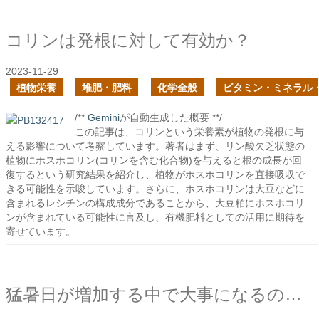
コリンは発根に対して有効か？
2023-11-29
植物栄養
堆肥・肥料
化学全般
ビタミン・ミネラル
/**
Gemini
が自動生成した概要 **/
この記事は、コリンという栄養素が植物の発根に与
える影響について考察しています。著者はまず、リン酸欠乏状態の
植物にホスホコリン(コリンを含む化合物)を与えると根の成長が回
復するという研究結果を紹介し、植物がホスホコリンを直接吸収で
きる可能性を示唆しています。さらに、ホスホコリンは大豆などに
含まれるレシチンの構成成分であることから、大豆粕にホスホコリ
ンが含まれている可能性に言及し、有機肥料としての活用に期待を
寄せています。
猛暑日が増加する中で大事になるのは米ぬかの施肥技術の確立になるだろう