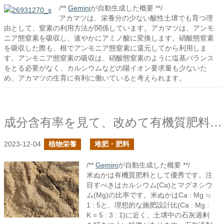
/**
Gemini
が自動生成した概要 **/
アカマツは、栄養分の少ない酸性土壌でも育つ理
由として、窒素の利用方法が関係しています。アカマツは、アンモ
ニア態窒素を吸収し、速やかにアミノ酸に変換します。硝酸態窒素
を吸収した際も、根でアンモニア態窒素に還元してから利用しま
す。アンモニア態窒素の吸収は、硝酸態窒素のように塩基バランス
をとる必要がなく、カルシウムなどの陽イオン要求量も少ないた
め、アカマツの生育に有利に働いていると考えられます。
成分含有率を見て、改めて有機質肥料としての米ぬかは優秀だと思う
2023-12-04
植物栄養
堆肥・肥料
/**
Gemini
が自動生成した概要 **/
米ぬかは有機質肥料として優秀です。注
目すべきはカルシウム(Ca)とマグネシウ
ム(Mg)の比率です。米ぬかはCa : Mg ≒
1 : 5と、理想的な施肥設計比(Ca : Mg :
K = 5 : 3 : 1)に近く、土壌中の石灰過剰