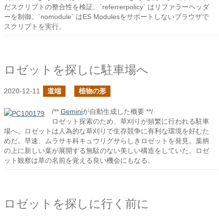
だスクリプトの整合性を検証。`referrerpolicy` はリファラーヘッダ
ーを制御。`nomodule` はES Modulesをサポートしないブラウザで
スクリプトを実行。
ロゼットを探しに駐車場へ
2020-12-11
道端
植物の形
/**
Gemini
が自動生成した概要 **/
ロゼット探索のため、草刈りが頻繁に行われる駐車
場へ。ロゼットは人為的な草刈りで生存競争に有利な環境を好むた
めだ。早速、ムラサキ科キュウリグサらしきロゼットを発見。葉柄
の上に新しい葉が展開する無駄のない美しい構造をしていた。ロゼ
ット観察は草の名前を覚える良い機会にもなる。
ロゼットを探しに行く前に