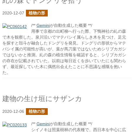
糺の森でドングリを拾う
2020-12-07
植物の形
/**
Gemini
が自動生成した概要 **/
用事で京都の出町柳へ行った際、下鴨神社の糺の森
で木を観察した。泉川沿いでマテバシイ属らしき木を見つけ、足元
を探すと殻斗が融合したドングリを発見。ドングリの形状からマテ
バシイ属の可能性が高いが、葉が馬刀葉ではないためシリブカガシ
ではないかと推測。糺の森の植生情報を確認すると、シリブカガシ
の存在が記載されていた。以前は毎日近くを歩いていたにも関わら
ず、最近探していた木に偶然出会えたことに不思議な感慨を抱い
た。
建物の生け垣にサザンカ
2020-12-06
植物の形
/**
Gemini
が自動生成した概要 **/
シイノキは照葉樹林の代表種で、西日本を中心に広