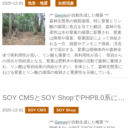
2020-12-01
地形・地質
自然現象
/**
Gemini
が自動生成した概要 **/
森林生態系の物質循環、特に窒素とリン
酸の循環に焦点を当てた解説。森林の生
産性は水や窒素の循環に影響され、窒素
は降雨や落葉、窒素固定によって供給さ
れる一方、脱窒やアンモニア揮発、渓流
水で流出する。窒素は植物体内や森林全
体で再利用性が高い。リン酸も重要で、再利用性が高く、母岩から
の溶出が供給源となる。窒素は肥料木や動物の活動で森林に蓄積さ
れ、リン酸は母岩由来の供給が大きい。全体として、森林生態系に
おける窒素とリン酸の循環の複雑さと重要性を示唆している。
SOY CMSとSOY ShopでPHP8.0系に対応しています
2020-12-01
SOY CMS
SOY Shop
/**
Gemini
が自動生成した概要 **/
PHP 8.0への対応でSOY CMSとSOY