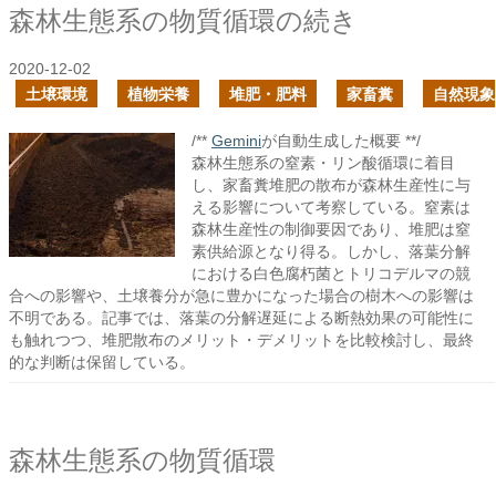
森林生態系の物質循環の続き
2020-12-02
土壌環境
植物栄養
堆肥・肥料
家畜糞
自然現象
/**
Gemini
が自動生成した概要 **/
森林生態系の窒素・リン酸循環に着目
し、家畜糞堆肥の散布が森林生産性に与
える影響について考察している。窒素は
森林生産性の制御要因であり、堆肥は窒
素供給源となり得る。しかし、落葉分解
における白色腐朽菌とトリコデルマの競
合への影響や、土壌養分が急に豊かになった場合の樹木への影響は
不明である。記事では、落葉の分解遅延による断熱効果の可能性に
も触れつつ、堆肥散布のメリット・デメリットを比較検討し、最終
的な判断は保留している。
森林生態系の物質循環