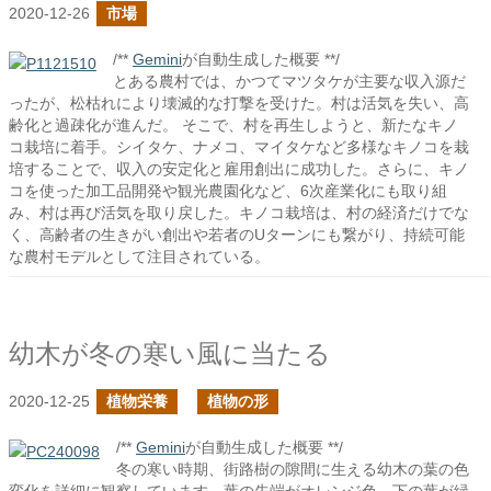
2020-12-26
市場
/**
Gemini
が自動生成した概要 **/
とある農村では、かつてマツタケが主要な収入源だ
ったが、松枯れにより壊滅的な打撃を受けた。村は活気を失い、高
齢化と過疎化が進んだ。 そこで、村を再生しようと、新たなキノ
コ栽培に着手。シイタケ、ナメコ、マイタケなど多様なキノコを栽
培することで、収入の安定化と雇用創出に成功した。さらに、キノ
コを使った加工品開発や観光農園化など、6次産業化にも取り組
み、村は再び活気を取り戻した。キノコ栽培は、村の経済だけでな
く、高齢者の生きがい創出や若者のUターンにも繋がり、持続可能
な農村モデルとして注目されている。
幼木が冬の寒い風に当たる
2020-12-25
植物栄養
植物の形
/**
Gemini
が自動生成した概要 **/
冬の寒い時期、街路樹の隙間に生える幼木の葉の色