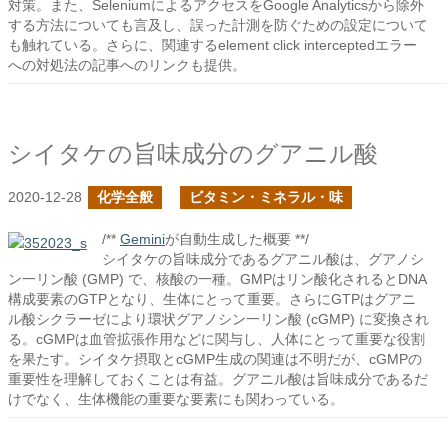
対策。また、SeleniumによるアクセスをGoogle Analyticsから除外
する方法についても言及し、誤った計測を防ぐための設定について
も触れている。さらに、関連するelement click interceptedエラー
への対処法の記事へのリンクも提供。
シイタケの旨味成分のグアニル酸
2020-12-28
化学全般
ビタミン・ミネラル・味
/**
Gemini
が自動生成した概要 **/
シイタケの旨味成分であるグアニル酸は、グアノシ
ン一リン酸 (GMP) で、核酸の一種。GMPはリン酸化されるとDNA
構成要素のGTPとなり、生体にとって重要。さらにGTPはグアニ
ル酸シクラーゼにより環状グアノシン一リン酸 (cGMP) に変換され
る。cGMPは血管拡張作用などに関与し、人体にとって重要な役割
を果たす。シイタケ摂取とcGMP生成の関連は不明だが、cGMPの
重要性を理解しておくことは有益。グアニル酸は旨味成分であるだ
けでなく、生体機能の重要な要素にも関わっている。