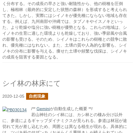
く分布する。その成長の早さと強い耐陰性から、他の樹種を圧倒
し、極相林（最終的に安定した状態の森林）を形成すると考えられ
てきた。しかし、実際にはシイノキが優先種にならない地域も存在
する。例えば、九州南部や沖縄では、タブノキやイスノキといっ
た、より乾燥や塩分に強い樹種が優勢となる。これらの地域は、シ
イノキの生育に適した環境よりも乾燥しており、強い季節風や台風
の影響も受ける。そのため、シイノキはこれらの樹種との競争に敗
れ、優先種にはなれない。また、土壌の質や人為的な影響も、シイ
ノキの分布に影響を与える。痩せた土壌や頻繁な伐採は、シイノキ
の成長を阻害する要因となる。
シイ林の林床にて
2020-12-05
自然現象
/**
Gemini
が自動生成した概要 **/
若山神社のシイ林には、カシ林との棲み分け以外
に、参道によるギャップダイナミクスが見られる。参道は林冠が途
切れて光が差し込むため、周囲とは異なる植生が現れる。具体的に
は、ツバキ科のサザンカ（おそらく八重咲き）が植えられていた。