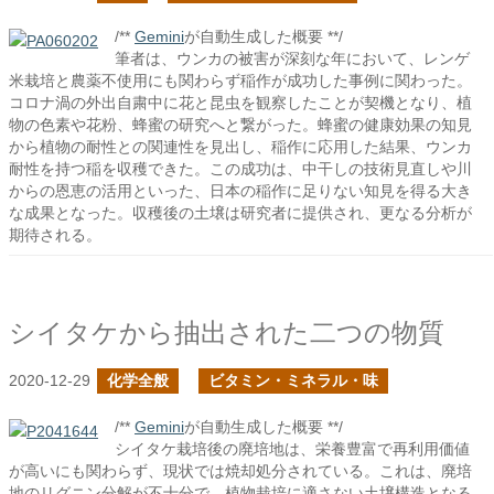
/**
Gemini
が自動生成した概要 **/
筆者は、ウンカの被害が深刻な年において、レンゲ
米栽培と農薬不使用にも関わらず稲作が成功した事例に関わった。
コロナ渦の外出自粛中に花と昆虫を観察したことが契機となり、植
物の色素や花粉、蜂蜜の研究へと繋がった。蜂蜜の健康効果の知見
から植物の耐性との関連性を見出し、稲作に応用した結果、ウンカ
耐性を持つ稲を収穫できた。この成功は、中干しの技術見直しや川
からの恩恵の活用といった、日本の稲作に足りない知見を得る大き
な成果となった。収穫後の土壌は研究者に提供され、更なる分析が
期待される。
シイタケから抽出された二つの物質
2020-12-29
化学全般
ビタミン・ミネラル・味
/**
Gemini
が自動生成した概要 **/
シイタケ栽培後の廃培地は、栄養豊富で再利用価値
が高いにも関わらず、現状では焼却処分されている。これは、廃培
地のリグニン分解が不十分で、植物栽培に適さない土壌構造となる