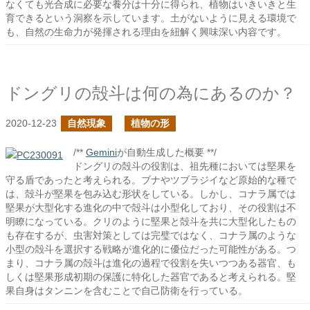
なくても光合成に必要な養分は十分に得られ、植物はいきいきと生
育できるという洞察を示しています。土がないように見える環境で
も、自然の生命力が発揮される理由を紐解く興味深い内容です。
ドングリの殻斗は何の為にあるのか？
2020-12-23
自然現象
植物の形
/**
Gemini
が自動生成した概要 **/
ドングリの殻斗の役割は、祖先種においては堅果を
守る盾であったと考えられる。ブナやツブラジイなど原始的な種で
は、殻斗が堅果を包み込む形状をしている。しかし、コナラ属では
堅果が大型化する進化の中で殻斗は小型化しており、その役割は不
明瞭になっている。クリのように堅果と殻斗を共に大型化したもの
も存在するが、虫害対策としては完璧ではなく、コナラ属のような
小型の殻斗を選択する戦略が進化的に優位だった可能性がある。つ
まり、コナラ属の殻斗は進化の過程で役割を失いつつある器官、も
しくは堅果形成初期の保護に特化した器官であると考えられる。堅
果自身はタンニンを含むことで自己防衛を行っている。