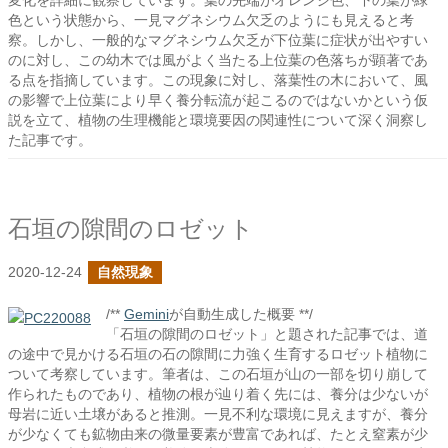
変化を詳細に観察しています。葉の先端がオレンジ色、下の葉が緑
色という状態から、一見マグネシウム欠乏のようにも見えると考
察。しかし、一般的なマグネシウム欠乏が下位葉に症状が出やすい
のに対し、この幼木では風がよく当たる上位葉の色落ちが顕著であ
る点を指摘しています。この現象に対し、落葉性の木において、風
の影響で上位葉により早く養分転流が起こるのではないかという仮
説を立て、植物の生理機能と環境要因の関連性について深く洞察し
た記事です。
石垣の隙間のロゼット
2020-12-24
自然現象
/**
Gemini
が自動生成した概要 **/
「石垣の隙間のロゼット」と題された記事では、道
の途中で見かける石垣の石の隙間に力強く生育するロゼット植物に
ついて考察しています。筆者は、この石垣が山の一部を切り崩して
作られたものであり、植物の根が辿り着く先には、養分は少ないが
母岩に近い土壌があると推測。一見不利な環境に見えますが、養分
が少なくても鉱物由来の微量要素が豊富であれば、たとえ窒素が少