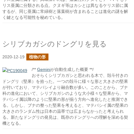
リス亜属に分類される点。クヌギ等はカシとは異なるケリス節に属
するが、同じ亜属に常緑樹と落葉樹が含まれることは進化の謎を解
く鍵となる可能性を秘めている。
シリブカガシのドングリを見る
2020-12-19
植物の形
/**
Gemini
が自動生成した概要 **/
おそらくシリブカガシと思われる木で、殻斗付きの
ドングリ（堅果）を拾った。一つの殻斗に様々な形と大きさの堅果
が付いており、マテバシイより融合数が多い。このことから、ブナ
科の進化において、シリブカガシのような大小様々な堅果から、マ
テバシイ属以降のように堅果の形が揃う方向へ進化したと推測でき
る。しかし、ブナの整った堅果を考えると、マテバシイ属の堅果の
大きさのランダム性は日本の温帯では広まらなかったと考えられ
る。新たなドングリの発見は、既存のドングリへの理解を深める契
機となる。