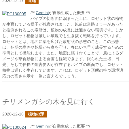
2020-12-17
道端
/**
Gemini
が自動生成した概要 **/
パイプの切断面に溜まった土に、ロゼット状の植物
が生育している様子が観察されました。以前は道路ミラーがあった
と推測されるこの場所は、植物の成長には適さない環境です。しか
し、ロゼット植物は厳しい環境でも生き抜く戦略を持っています。
ロゼットとは、地面に葉を広げた放射状の形態のこと。この形態
は、冬期の寒さや乾燥から身を守り、春にいち早く成長するための
準備として機能します。また、地面に張り付くことで、風によるダ
メージや草食動物による食害も軽減できます。限られた土壌、日
光、そして伸長の阻害要因が存在するパイプの断面でも、ロゼット
植物は逞しく生存しています。これは、ロゼット形態の持つ環境適
応力の高さを示す一例と言えるでしょう。
チリメンガシの木を見に行く
2020-12-16
植物の形
/**
Gemini
が自動生成した概要 **/