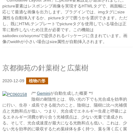
「Cumulative Layout Shift」にpicture要素設定が追加されました。
picture要素はレスポンシブ画像を実現するHTMLタグで、画面幅に
応じて最適な画像を出力します。プラグインでは、imgタグにsize
属性を自動挿入するか、pictureタグで囲うかを選択できます。ただ
し、既にHTMLテンプレートでpictureタグを使用している場合は正
常に動作しないため注意が必要です。この機能は
saitodev.co/soycms/で提供されるパッケージに含まれています。画
像のwidthが小さい場合はsize属性が自動挿入されます。
京都御苑の針葉樹と広葉樹
2020-12-09
植物の形
/**
Gemini
が自動生成した概要 **/
陰樹の耐陰性とは、弱い光の下でも光合成を効率的
に行い、生存・成長できる能力のこと。陰樹は、陽樹に比べ光補償
点と光飽和点が低い。つまり、光合成でエネルギー生産と呼吸によ
るエネルギー消費が釣り合う光補償点は、少ない光量で達成され
る。そして、光合成速度が最大になる光飽和点も低い。これは、少
ない光を効率的に吸収するため葉緑体を多く持つ、葉を薄く広く展