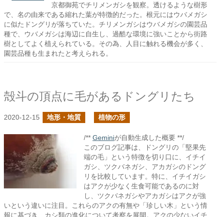
京都御苑でチリメンガシを観察。透けるような樹形
で、名の由来である縮れた葉が特徴的だった。根元にはウバメガシ
に似たドングリが落ちていた。チリメンガシはウバメガシの園芸品
種で、ウバメガシは海辺に自生し、過酷な環境に強いことから街路
樹としてよく植えられている。その為、人目に触れる機会が多く、
園芸品種も生まれたと考えられる。
殻斗の頂点に毛があるドングリたち
2020-12-15
地形・地質
植物の形
/**
Gemini
が自動生成した概要 **/
このブログ記事は、ドングリの「堅果先
端の毛」という特徴を切り口に、イチイ
ガシ、ツクバネガシ、アカガシのドング
リを比較しています。特に、イチイガシ
はアクが少なく生食可能であるのに対
し、ツクバネガシやアカガシはアクが強
いという違いに注目。これらのアクの有無や「珍しい木」という情
報に基づき、カシ類の進化について考察を展開。アクの少ないイチ