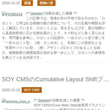
2020-12-10
道端
植物の形
/**
Gemini
が自動生成した概要 **/
この記事では、筆者が冬の平地で目を引かれた「ロ
ゼット」と呼ばれる植物の葉の形状について、その定義や種類を詳
しく解説しています。ロゼットとは、茎を立ち上げず、葉が地際か
ら直接放射状に広がる根生葉のことで、キク科などに多く見られま
す。専門書を参考に、ロゼットの語源や、一生ロゼット状で過ごす
「一生ロゼット型」（例：タンポポ）と、冬期にこの形状をとる
「冬期サバイバル型」（例：アザミ）の2タイプがあることを紹
介。植物観察の基礎知識を深める第一歩として、ロゼットの多様性
を教えてくれる内容です。
SOY CMSのCumulative Layout Shiftプラグインにpicture要素設定を追加しました
2020-12-10
SOY CMS
/**
Gemini
が自動生成した概要 **/
SOY CMSのCore Web Vitals改善用プラグイン