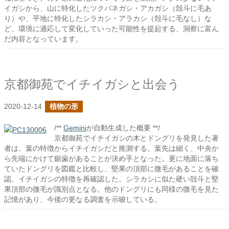
イガシから、山に特化したツクバネガシ・アカガシ（殻斗に毛あ
り）や、平地に特化したシラカシ・アラカシ（殻斗に毛なし）な
ど、環境に適応して変化していった可能性を提起する、洞察に富ん
だ内容となっています。
京都御苑でイチイガシと出会う
2020-12-14
植物の形
/**
Gemini
が自動生成した概要 **/
京都御苑でイチイガシの木とドングリを発見した著
者は、葉の特徴からイチイガシだと推測する。葉先は細く、中央か
ら先端にかけて鋸歯があることが決め手となった。更に地面に落ち
ていたドングリを図鑑と比較し、堅果の頂部に微毛があることを確
認、イチイガシの特徴を再確認した。シラカシに似た硬い殻斗と堅
果頂部の微毛が識別点となる。他のドングリにも同様の微毛を見た
記憶があり、今後の更なる調査を示唆している。