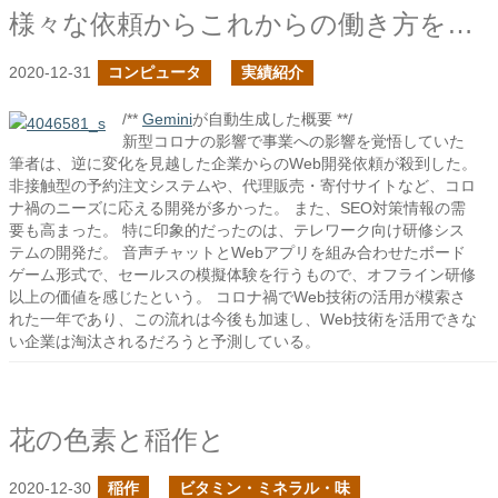
様々な依頼からこれからの働き方を見た
2020-12-31
コンピュータ
実績紹介
/**
Gemini
が自動生成した概要 **/
新型コロナの影響で事業への影響を覚悟していた
筆者は、逆に変化を見越した企業からのWeb開発依頼が殺到した。
非接触型の予約注文システムや、代理販売・寄付サイトなど、コロ
ナ禍のニーズに応える開発が多かった。 また、SEO対策情報の需
要も高まった。 特に印象的だったのは、テレワーク向け研修シス
テムの開発だ。 音声チャットとWebアプリを組み合わせたボード
ゲーム形式で、セールスの模擬体験を行うもので、オフライン研修
以上の価値を感じたという。 コロナ禍でWeb技術の活用が模索さ
れた一年であり、この流れは今後も加速し、Web技術を活用できな
い企業は淘汰されるだろうと予測している。
花の色素と稲作と
2020-12-30
稲作
ビタミン・ミネラル・味