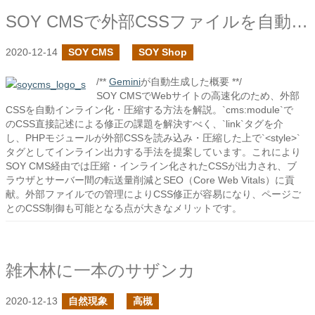
SOY CMSで外部CSSファイルを自動でインライン化する
2020-12-14
SOY CMS
SOY Shop
/**
Gemini
が自動生成した概要 **/
SOY CMSでWebサイトの高速化のため、外部
CSSを自動インライン化・圧縮する方法を解説。`cms:module`で
のCSS直接記述による修正の課題を解決すべく、`link`タグを介
し、PHPモジュールが外部CSSを読み込み・圧縮した上で`<style>`
タグとしてインライン出力する手法を提案しています。これにより
SOY CMS経由では圧縮・インライン化されたCSSが出力され、ブ
ラウザとサーバー間の転送量削減とSEO（Core Web Vitals）に貢
献。外部ファイルでの管理によりCSS修正が容易になり、ページご
とのCSS制御も可能となる点が大きなメリットです。
雑木林に一本のサザンカ
2020-12-13
自然現象
高槻