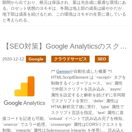
隙間から出ており、根元は保温され、葉は光合成に最適な環境にあ
る。ロゼット状態のヨモギは、冬期は地上部の成長は緩やかだが、
地下部は成長を続けるため、この環境はヨモギの生育に適している
と考えられる。
【SEO対策】Google Analyticsのスクリプトをページ読み込み直後にする
2020-12-12
Google
クラウドサービス
SEO
/**
Gemini
が自動生成した概要 **/
HTMLScriptElement は `<script>` タグを
制御するインターフェース。`src` 属性
で外部スクリプトを読み込み、`async`
属性を設定すると解析を妨げずに非同期
でスクリプトを実行、`defer` 属性は
HTML解析完了後に実行、`type` 属性で
スクリプト言語を指定。`text` 属性に直
接コードを記述も可能。`onload` イベントで読み込み完了を検知、
`onerror` でエラー処理。`crossorigin` 属性はCORSリクエストを
制御。`integrity` 属性はSubresource Integrity を使用し、読み込ん