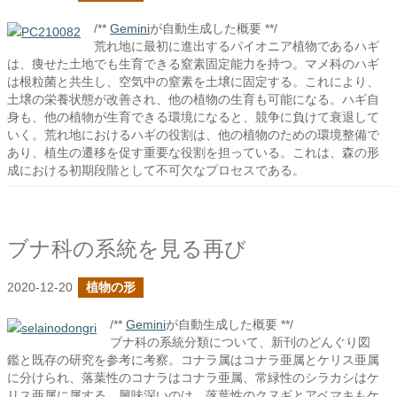
/**
Gemini
が自動生成した概要 **/
荒れ地に最初に進出するパイオニア植物であるハギ
は、痩せた土地でも生育できる窒素固定能力を持つ。マメ科のハギ
は根粒菌と共生し、空気中の窒素を土壌に固定する。これにより、
土壌の栄養状態が改善され、他の植物の生育も可能になる。ハギ自
身も、他の植物が生育できる環境になると、競争に負けて衰退して
いく。荒れ地におけるハギの役割は、他の植物のための環境整備で
あり、植生の遷移を促す重要な役割を担っている。これは、森の形
成における初期段階として不可欠なプロセスである。
ブナ科の系統を見る再び
2020-12-20
植物の形
/**
Gemini
が自動生成した概要 **/
ブナ科の系統分類について、新刊のどんぐり図
鑑と既存の研究を参考に考察。コナラ属はコナラ亜属とケリス亜属
に分けられ、落葉性のコナラはコナラ亜属、常緑性のシラカシはケ
リス亜属に属する。興味深いのは、落葉性のクヌギとアベマキもケ