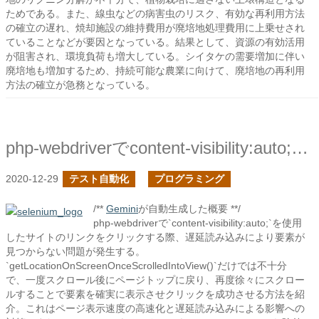
ためである。また、線虫などの病害虫のリスク、有効な再利用方法
の確立の遅れ、焼却施設の維持費用が廃培地処理費用に上乗せされ
ていることなどが要因となっている。結果として、資源の有効活用
が阻害され、環境負荷も増大している。シイタケの需要増加に伴い
廃培地も増加するため、持続可能な農業に向けて、廃培地の再利用
方法の確立が急務となっている。
php-webdriverでcontent-visibility:auto;を利用しているページのリンクをクリックする
2020-12-29
テスト自動化
プログラミング
/**
Gemini
が自動生成した概要 **/
php-webdriverで`content-visibility:auto;`を使用
したサイトのリンクをクリックする際、遅延読み込みにより要素が
見つからない問題が発生する。
`getLocationOnScreenOnceScrolledIntoView()`だけでは不十分
で、一度スクロール後にページトップに戻り、再度徐々にスクロー
ルすることで要素を確実に表示させクリックを成功させる方法を紹
介。これはページ表示速度の高速化と遅延読み込みによる影響への