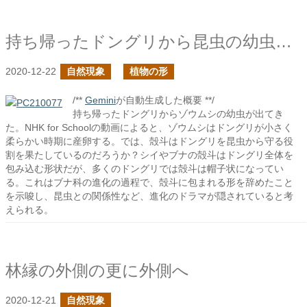
持ち帰ったドングリから昆虫の幼虫が出てきたよ
2020-12-22
自然現象
植物の形
/**
Gemini
が自動生成した概要 **/
持ち帰ったドングリからゾウムシの幼虫が出てき
た。NHK for Schoolの動画によると、ゾウムシはドングリが小さく
柔らかい時期に産卵する。では、殻斗はドングリを昆虫から守る役
割を果たしているのだろうか？シイやブナの殻斗はドングリ全体を
包み込む形状だが、多くのドングリでは殻斗は帽子状になってい
る。これはブナ科の進化の過程で、殻斗に包まれる形を辞めたこと
を示唆し、昆虫との関係性など、進化のドラマが隠されていると考
えられる。
林縁の外側の更に外側へ
2020-12-21
自然現象