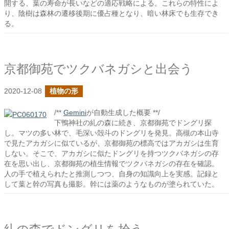
開する、葉の寿命が長いなどの適応戦略による。これらの特性によ
り、陰樹は森林の遷移後期に優占種となり、暗い林床でも生存でき
る。
京都御苑でツクバネガシと出会う
2020-12-08
植物の形
/**
Gemini
が自動生成した概要 **/
下鴨神社の糺の森に続き、京都御苑でドングリ探
し。マツの多い林で、毛深い殻斗のドングリを発見。高槻の本山寺
で見たアカガシに似ているが、京都御苑の標高ではアカガシは生育
しない。そこで、アカガシに似たドングリを持つツクバネガシの存
在を思い出し、京都御苑の植生情報でツクバネガシの存在を確認。
人の手で植えられたと推測しつつ、自身の知識向上を実感。記録と
して葉と幹の写真も撮影。幹には薬のようなものが塗られていた。