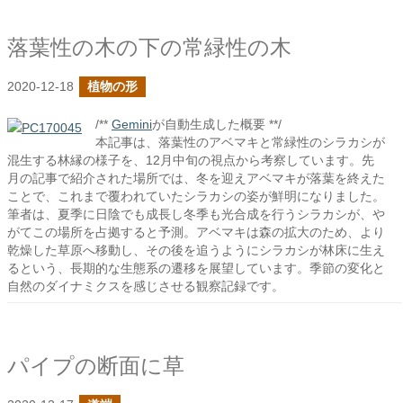
落葉性の木の下の常緑性の木
2020-12-18
植物の形
/**
Gemini
が自動生成した概要 **/
本記事は、落葉性のアベマキと常緑性のシラカシが
混生する林縁の様子を、12月中旬の視点から考察しています。先
月の記事で紹介された場所では、冬を迎えアベマキが落葉を終えた
ことで、これまで覆われていたシラカシの姿が鮮明になりました。
筆者は、夏季に日陰でも成長し冬季も光合成を行うシラカシが、や
がてこの場所を占拠すると予測。アベマキは森の拡大のため、より
乾燥した草原へ移動し、その後を追うようにシラカシが林床に生え
るという、長期的な生態系の遷移を展望しています。季節の変化と
自然のダイナミクスを感じさせる観察記録です。
パイプの断面に草