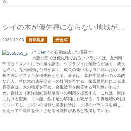
る。
シイの木が優先種にならない地域があるらしい
2020-12-03
自然現象
光合成
/**
Gemini
が自動生成した概要 **/
大阪北部では優先種であるツブラジイは、九州南
部ではイスノキにその座を譲る。ツブラジイは耐陰性が強く、成長
も遅い。九州南部は台風が多く、成長の速い木は風に弱いため、成
長の遅いイスノキが優先種となる。著者は、森林生態系への人為的
な介入、特に木の成長促進への疑問を呈する。家畜糞肥料による成
長促進は、木の強度を弱め、台風被害を助長する可能性があるた
め、森林より海洋微細藻類培養への利用を提案する。これは、海洋
における窒素、リン酸、鉄不足の解消にも繋がる。牛糞堆肥の利用
についても、土壌への過剰な窒素供給は、土壌のバランスを崩し、
かえって生産性を低下させる可能性があると指摘している。