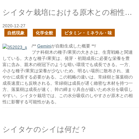
シイタケ栽培における原木との相性とは何だ？
2020-12-27
自然現象
化学全般
ビタミン・ミネラル・味
/**
Gemini
が自動生成した概要 **/
ブナ科樹木の種子/果実の大きさは、生育戦略と関連
している。大きな種子/果実は、発芽・初期成長に必要な栄養を豊
富に含み、親木の樹冠下のような暗い環境でも成長できる。一方、
小さな種子/果実は栄養が少ないため、明るい場所に散布され、速
やかに成長する必要がある。この戦略の違いは、常緑樹と落葉樹の
成長速度にも反映される。常緑樹は成長が遅く緻密な木材を持つ一
方、落葉樹は成長が速く、幹の締まり具合が緩いため水分を吸収し
やすい。シイタケ栽培では、この水分吸収のしやすさが原木との相
性に影響する可能性がある。
シイタケのシイは何だ？