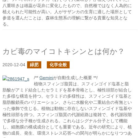
八重咲きは雄蕊が花弁に変化したもので、自然種ではなく人為的に
植えられた可能性が高い。人がサザンカの生育に適した場所として
参道を選んだことは、森林生態系の理解に繋がる貴重な知見とな
る。
カビ毒のマイコトキシンとは何か？
2020-12-04
緑肥
化学全般
/**
Gemini
が自動生成した概要 **/
植物スフィンゴ脂質は、スフィンゴイド塩基と脂
肪酸がアミド結合したセラミドを基本骨格とし、極性頭部が結合し
た多様な構造を持つ。セラミドの多様性は、スフィンゴイド塩基と
脂肪酸鎖長のバリエーション、さらに水酸化や二重結合の有無とい
った修飾で生じる。植物は動物に存在しないスフィンゴイド塩基や
極性頭部を持つ。スフィンゴ脂質の代謝経路は複雑で、各代謝段階
で多様な分子種が生成される。これらはシグナル分子として機能
し、細胞膜の構成成分としても重要である。近年の研究により、植
物の成長、発生、環境ストレス応答への関与が明らかになりつつあ