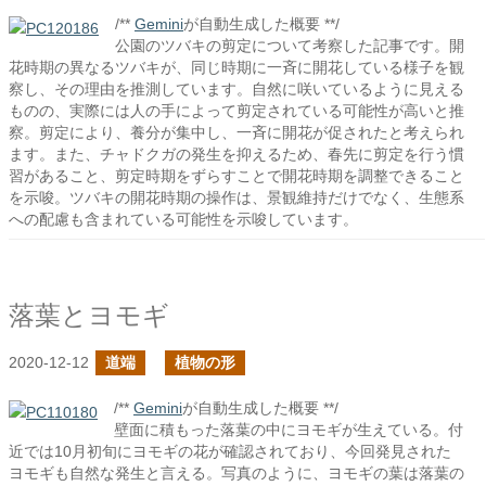
/**
Gemini
が自動生成した概要 **/
公園のツバキの剪定について考察した記事です。開
花時期の異なるツバキが、同じ時期に一斉に開花している様子を観
察し、その理由を推測しています。自然に咲いているように見える
ものの、実際には人の手によって剪定されている可能性が高いと推
察。剪定により、養分が集中し、一斉に開花が促されたと考えられ
ます。また、チャドクガの発生を抑えるため、春先に剪定を行う慣
習があること、剪定時期をずらすことで開花時期を調整できること
を示唆。ツバキの開花時期の操作は、景観維持だけでなく、生態系
への配慮も含まれている可能性を示唆しています。
落葉とヨモギ
2020-12-12
道端
植物の形
/**
Gemini
が自動生成した概要 **/
壁面に積もった落葉の中にヨモギが生えている。付
近では10月初旬にヨモギの花が確認されており、今回発見された
ヨモギも自然な発生と言える。写真のように、ヨモギの葉は落葉の