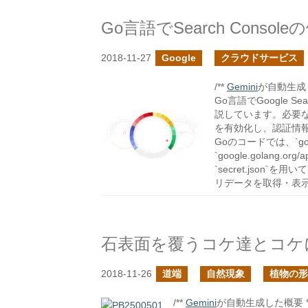
Go言語でSearch Conso
2018-11-27
Google
クラウドサービス
/**
Gemini
が自動生成し
Go言語でGoogle S
説しています。必要な手順とし
を有効化し、認証情報を
Goのコードでは、`golan
`google.golang.
`secret.json`を
リデータを取得・表
石表面を覆うコケ達とコケ
2018-11-26
道端
自然現象
植物の形
/**
Gemini
が自動生成した概要 **