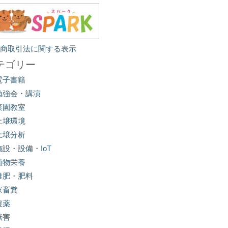
定商取引法に関する表示
テゴリー
電子書籍
勉強会・講演
菜園教室
土壌環境
土壌分析
施設・設備・IoT
植物栄養
堆肥・肥料
家畜糞
農薬
獣害