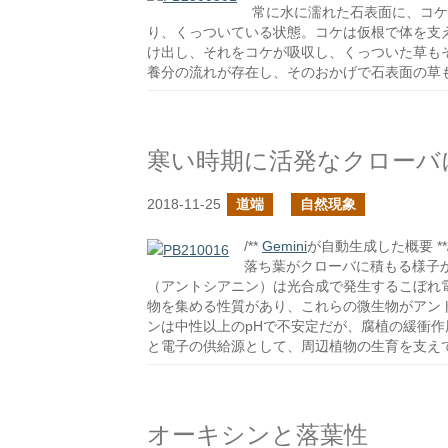
常に水に濡れた石表面に、コケ
り、くっついている状態。コケは仮根で体を支
け出し、それをコケが吸収し、くっついた草も
養分の流れが存在し、そのおかげで石表面の草
寒い時期に活発なクローバ
2018-11-25
道端
自然現象
/**
Gemini
が自動生成した概要 **
落ち葉がクローバに積もる様子
（アントシアニン）は光合成で発生するこぼれ
物を集める性質があり、これらの微生物がアン
ンは中性以上のpHで不安定だが、腐植の緩衝
と電子の供給源として、周辺植物の生育を支え
オーキシンと落葉性