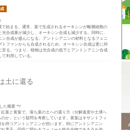
成
/
成で始まる。通常、葉で生成されるオーキシンが離層細胞の
と光合成量が減少し、オーキシン合成も減少する。同時に、
ニン合成が盛んになる。アントシアニンの材料となるフェニ
プトファンからも合成されるため、オーキシン合成は更に抑
に至る。つまり、植物は光合成の低下とアントシアニン合成
して利用している。
は土に還る
た概要 **/
「紅葉と黄葉で、落ち葉の土への還り方（分解速度や土壌へ
るのか」という疑問を考察しています。黄葉はキサントフィ
用を持つアントシアニンが担います。特にアントシアニン
ぼれ電子」回収に関わるフェノール性化合物である点を強