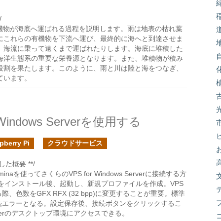
/
機物が海底へ運ばれる過程を説明します。雨は地表の枯れ葉
にこれらの有機物を下流へ運び、最終的に海へと到達させま
、海流に乗って遠くまで運ばれたりします。海底に堆積した
海洋生態系の重要な栄養源となります。また、堆積物が積み
役割を果たします。このように、雨と川は陸と海をつなぎ、
ています。
Windows Serverを使用する
berry Pi
クラウドサービス
た概要 **/
inaを使ってさくらのVPS for Windows Serverに接続する方
naをインストール後、起動し、新規プロファイルを作成。VPS
、色数をGFX RFX (32 bpp)に変更することが重要。標準
続エラーとなる。設定保存後、接続ボタンをクリックするこ
Serverのデスクトップ環境にアクセスできる。