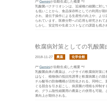
/**
Gemini
が自動生成した概要 **/
乳酸菌バクテリオシンは、近縁種の細菌に対し
も低いことから、食品保存料としての利用が期
され、遺伝子操作による生産性の向上や、より
られています。医療分野への応用も研究されて
しかし、安定性や生産コストなどの課題も残さ
軟腐病対策としての乳酸菌
2018-11-27
農薬
化学全般
/**
Gemini
が自動生成した概要 **/
乳酸菌由来の農薬は、ハクサイの軟腐病対策に
はなく、植物側の抵抗性誘導と軟腐病菌との競
チル酸等の防御機構が活性化される。同時に、
ぐる競合を引き起こし、病原菌の増殖を抑制す
め、グラム陰性細菌用の農薬との併用も可能。
果向上が期待される。