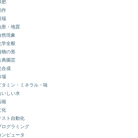
緑肥
稲作
道端
地形・地質
自然現象
化学全般
植物の形
古典園芸
光合成
市場
ビタミン・ミネラル・味
おいしい水
高槻
文化
テスト自動化
プログラミング
コンピュータ