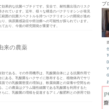
プ
て効果的な抗菌ペプチドです。安全で、耐性菌出現のリスク
待されています。近年、様々な構造のバクテリオシンが発見
広範囲の抗菌スペクトルを持つバクテリオシンの開発が進め
おり、病原菌感染症や癌治療への可能性が探られています。
れており、今後の研究開発が重要です。
由来の農薬
T
D
Y
有効である。その作用機序は、乳酸菌自体による抗菌作用で
G
合にある。乳酸菌をハクサイに散布すると、植物体内でサリ
葉面での乳酸菌密度の増加は、軟腐病菌との栄養や空間をめ
る。この農薬はグラム陽性細菌である乳酸菌を利用するた
さらに、乳酸菌の増殖を促進するアミノ酸肥料との併用で効