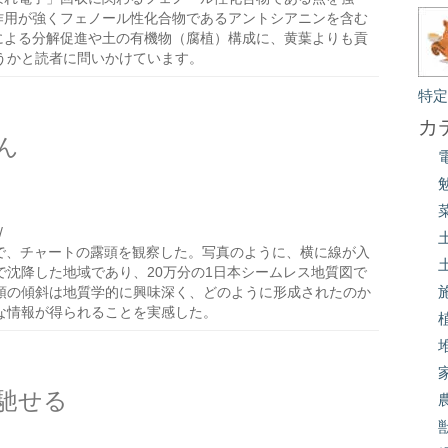
作用が強くフェノール性化合物であるアントシアニンを含む
による分解促進や土の有機物（腐植）構成に、黄葉よりも貢
うかと読者に問いかけています。
特
カ
ん
/
で、チャートの露頭を観察した。写真のように、横に線が入
沈降した地域であり、20万分の1日本シームレス地質図で
頭の傾斜は地質学的に興味深く、どのように形成されたのか
な情報が得られることを実感した。
馳せる