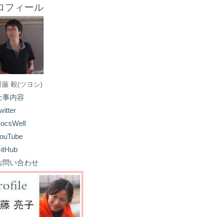
ロフィール
齋藤 毅(ツヨシ)
仕事内容
witter
ocsWell
ouTube
itHub
お問い合わせ