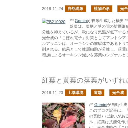
2018-11-24
自然現象
植物の形
光合
/**
Gemini
が自動生成した概要 **
落葉は、葉柄と茎の間の離層形
分離を抑えているが、秋になり気温が低下する
光合成の「こぼれ電子」対策としてアントシア
ルアラニンは、オーキシンの前駆体であるトリ
制される。結果として離層細胞が分離し、落葉
増加によるオーキシン減少を落葉のシグナルと
紅葉と黄葉の落葉がいずれ
2018-11-23
土壌環境
道端
光合成
/**
Gemini
が自動生成し
このブログ記事は、
の貢献）に違いがあ
ル、紅葉は抗酸化作
は、光合成時の「こ