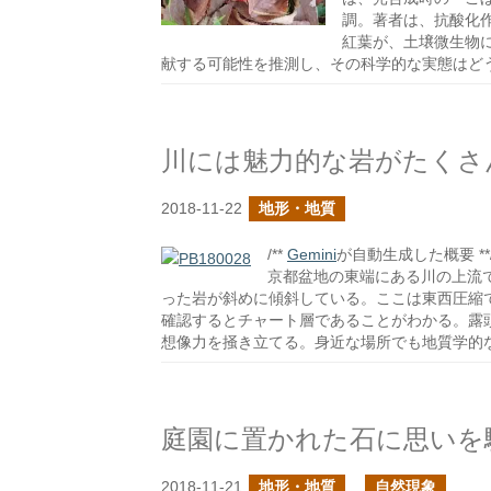
調。著者は、抗酸化
紅葉が、土壌微生物
献する可能性を推測し、その科学的な実態はど
川には魅力的な岩がたくさ
2018-11-22
地形・地質
/**
Gemini
が自動生成した概要 **
京都盆地の東端にある川の上流
った岩が斜めに傾斜している。ここは東西圧縮で
確認するとチャート層であることがわかる。露
想像力を掻き立てる。身近な場所でも地質学的
庭園に置かれた石に思いを
2018-11-21
地形・地質
自然現象