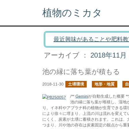
植物のミカタ
最近興味があることや肥料教
アーカイブ ：
2018年11月
池の縁に落ち葉が積もる
2018-11-30
土壌環境
地形・地質
自
/**
Gemini
が自動生成した概要 **
池の縁に落ち葉が堆積し、湿地
り、イネ科やアブラナ科の植物が生育できる環
により徐々に埋まり、上流の川は流れを変えて
にくく、炭素が土壌に蓄積されます。これは、
つまり、川や池の存在は炭素固定の観点から重