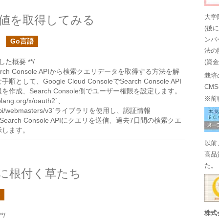
leの値を取得してみる
大学
(後
ンバ
Go言語
法の
た概要 **/
(資
earch Console APIから検索クエリデータを取得する方法を解
栽培
て、Google Cloud ConsoleでSearch Console API
CM
作成、Search Console側でユーザー権限を設定します。
※前
g.org/x/oauth2`、
org/api/webmasters/v3`ライブラリを使用し、認証情報
用いてSearch Console APIにクエリを送信、過去7日間の検索クエ
示します。
以前
高品
た。
に根付く草たち
株式
/