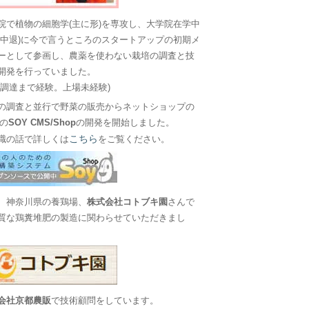
院で植物の細胞学(主に形)を専攻し、大学院在学中
に中退)に今で言うところのスタートアップの初期メ
ーとして参画し、農薬を使わない栽培の調査と技
開発を行っていました。
金調達まで経験。上場未経験)
の調査と並行で野菜の販売からネットショップの
Sの
SOY CMS/Shop
の開発を開始しました。
こちら
職の話で詳しくは
をご覧ください。
、神奈川県の養鶏場、
株式会社コトブキ園
さんで
質な鶏糞堆肥の製造に関わらせていただきまし
会社京都農販
で技術顧問をしています。