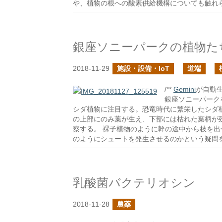
や、植物の根への酸素供給機構についても触れ
銀座ソニーパークの植物た
2018-11-29
施設・設備・IoT
道端
/**
Gemini
が自動生
銀座ソニーパーク
シダ植物に注目する。恐竜時代に繁栄したシダ
の上部にのみ葉が生え、下部には枯れた葉柄が
察する。 裸子植物のように幹の途中から枝を
のようにシュートを発生させるのかという疑問
乳酸菌バクテリオシン
2018-11-28
農薬