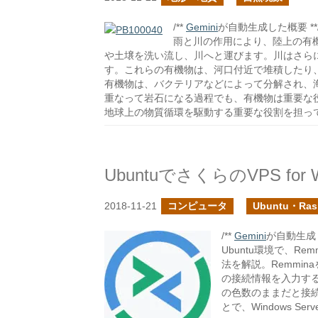
/**
Gemini
が自動生成した概要 **
雨と川の作用により、陸上の有
や土壌を洗い流し、川へと運びます。川はさら
す。これらの有機物は、河口付近で堆積したり
有機物は、バクテリアなどによって分解され、
重なって岩石になる過程でも、有機物は重要な
地球上の物質循環を駆動する重要な役割を担っ
UbuntuでさくらのVPS for 
2018-11-21
コンピュータ
Ubuntu・Rasp
/**
Gemini
が自動生成し
Ubuntu環境で、Remm
法を解説。Remmi
の接続情報を入力する際
の色数のままだと接
とで、Windows 