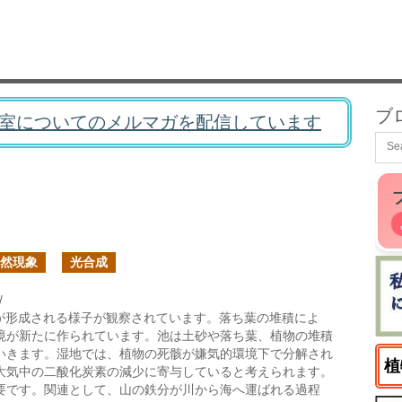
ブ
室についてのメルマガを配信しています
然現象
光合成
/
が形成される様子が観察されています。落ち葉の堆積によ
境が新たに作られています。池は土砂や落ち葉、植物の堆積
いきます。湿地では、植物の死骸が嫌気的環境下で分解され
植
大気中の二酸化炭素の減少に寄与していると考えられます。
要です。関連として、山の鉄分が川から海へ運ばれる過程