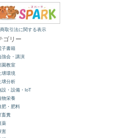
定商取引法に関する表示
テゴリー
電子書籍
勉強会・講演
菜園教室
土壌環境
土壌分析
施設・設備・IoT
植物栄養
堆肥・肥料
家畜糞
農薬
獣害