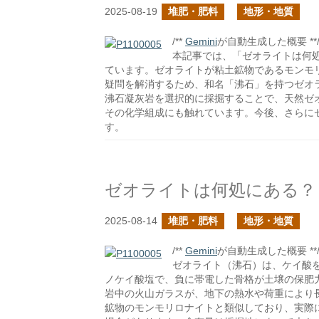
2025-08-19
堆肥・肥料
地形・地質
/**
Gemini
が自動生成した概要 **
本記事では、「ゼオライトは何
ています。ゼオライトが粘土鉱物であるモンモ
疑問を解消するため、和名「沸石」を持つゼオ
沸石凝灰岩を選択的に採掘することで、天然ゼ
その化学組成にも触れています。今後、さらに
す。
ゼオライトは何処にある？
2025-08-14
堆肥・肥料
地形・地質
/**
Gemini
が自動生成した概要 **
ゼオライト（沸石）は、ケイ酸
ノケイ酸塩で、負に帯電した骨格が土壌の保肥
岩中の火山ガラスが、地下の熱水や荷重により長
鉱物のモンモリロナイトと類似しており、実際