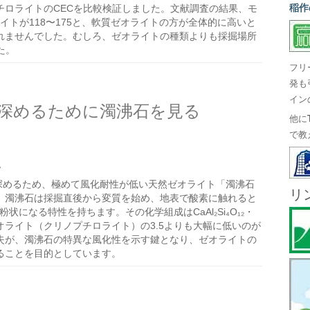
稲作
チロライトのCECを比較検証しました。文献調査の結果、モ
ライトが118〜175と、軟質ゼオライトの方が全体的に高いと
れませんでした。むしろ、ゼオライトの種類よりも採掘場所
た。
フリ
発も
イン
深めるために濁沸石を見る
他に
で教
/
深めるため、極めて風化耐性が低い天然ゼオライト「濁沸石
リ
。濁沸石は採掘直後から変質を始め、地表で酸素に触れると
状になる特性を持ちます。その化学組成はCaAl₂Si₄O₁₂・
いゼオライト（クリノプチロライト）の3.5よりも大幅に低いのが
な喪失が、濁沸石の特異な風化性を示す鍵となり、ゼオライトの
ることを目的としています。