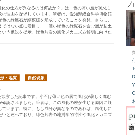
/
プ
風化の仕方が異なるのは何故か？」は、色の薄い層が風化し
象の理由を探求しています。筆者は、愛知県総合科学博物館
緑色の緑簾石が縞模様を形成していることを発見。さらに、
うではない点に着目し、「濃い緑色の緑泥石を含む層が粘土
という仮説を提示。緑色片岩の風化メカニズム解明に向けた
T
D
形・地質
自然現象
Y
/
G
を観察した記事です。小石は薄い色の層で風化が著しく進む
が確認されました。筆者は、この風化の差が生じる原因に疑
しています。特に、もし成分が異なるのであれば、風化しに
たいと述べており、緑色片岩の地質学的特性や風化メカニズ