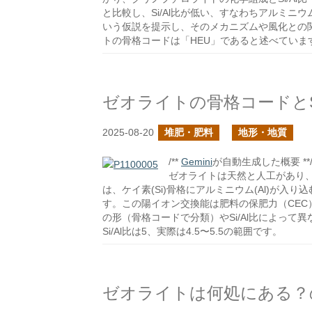
と比較し、Si/Al比が低い、すなわちアルミ
いう仮説を提示し、そのメカニズムや風化との
トの骨格コードは「HEU」であると述べていま
ゼオライトの骨格コードとSi
2025-08-20
堆肥・肥料
地形・地質
/**
Gemini
が自動生成した概要 **
ゼオライトは天然と人工があり
は、ケイ素(Si)骨格にアルミニウム(Al)が
す。この陽イオン交換能は肥料の保肥力（CE
の形（骨格コードで分類）やSi/Al比によって
Si/Al比は5、実際は4.5〜5.5の範囲です。
ゼオライトは何処にある？