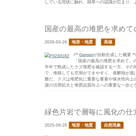
している現状に触れ、雑草への認識が広まり、
国産の最高の堆肥を求めて
2026-03-26
地形・地質
高槻
/**
Gemini
が自動生成した概要 **
「国産の最高の堆肥を求めて」
半年で熟成したクズ堆肥を確認する一方、その
で、堆積しても空洞ができやすく、発酵熱が逃
難だ。クズは堆肥化に重要な要素や保水性向上
源の活用拡大と堆肥品質向上への重要な一歩と
緑色片岩で層毎に風化の仕
2025-09-25
地形・地質
自然現象