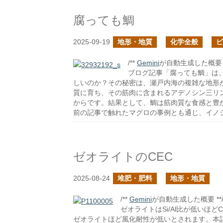
腐っても鯛
2025-09-19
地形・地質
化学全般
ビ
/**
Gemini
が自動生成した概要 *
ブログ記事「腐っても鯛」は
しいのか？その秘密は、瀬戸内海の複雑な地形
質に育ち、その筋肉に含まれるアデノシン三リン
からです。結果として、鯛は筋肉質な食感と豊
前の記事で触れたマグロの事例とも通じ、イノ
ゼオライトのCEC
2025-08-24
堆肥・肥料
地形・地質
/**
Gemini
が自動生成した概要 **
ゼオライトはSi/Al比が低いほ
ゼオライトほど風化耐性が低いとされます。本