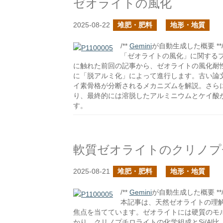
ゼオライトの風化
2025-08-22
堆肥・肥料
地形・地質
/**
Gemini
が自動生成した概要 **
「ゼオライトの風化」に関する
に触れた前回の記事から、ゼオライトの風化耐
に「脱アルミ化」によって進行します。古い論
イ素骨格が分断されるメカニズムを解説。さら
り、最終的には溶脱したアルミニウムとケイ酸
す。
軟質ゼオライトのクリノプ
2025-08-21
堆肥・肥料
地形・地質
/**
Gemini
が自動生成した概要 **
本記事は、天然ゼオライトの理
焦点を当てています。ゼオライトには硬質のモ
かり、クリノプチロライトの化学組成とSi/Al比（3