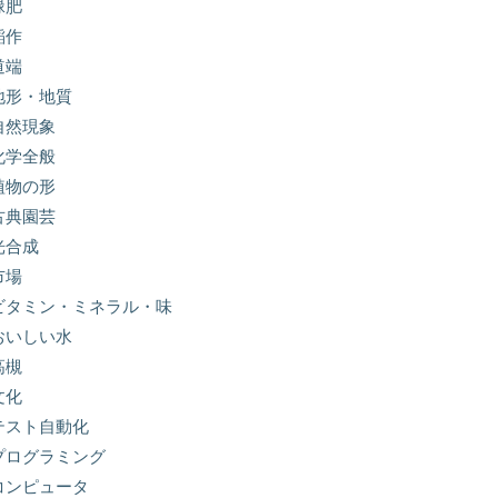
緑肥
稲作
道端
地形・地質
自然現象
化学全般
植物の形
古典園芸
光合成
市場
ビタミン・ミネラル・味
おいしい水
高槻
文化
テスト自動化
プログラミング
コンピュータ