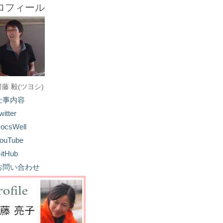
ロフィール
齋藤 毅(ツヨシ)
仕事内容
witter
ocsWell
ouTube
itHub
お問い合わせ