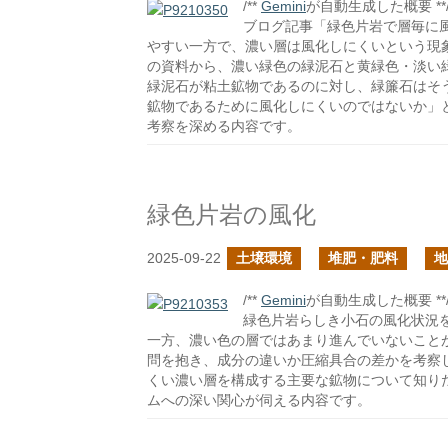
/**
Gemini
が自動生成した概要 **
ブログ記事「緑色片岩で層毎に
やすい一方で、濃い層は風化しにくいという現
の資料から、濃い緑色の緑泥石と黄緑色・淡い
緑泥石が粘土鉱物であるのに対し、緑簾石はそ
鉱物であるために風化しにくいのではないか」
考察を深める内容です。
緑色片岩の風化
2025-09-22
土壌環境
堆肥・肥料
地
/**
Gemini
が自動生成した概要 **
緑色片岩らしき小石の風化状況
一方、濃い色の層ではあまり進んでいないこと
問を抱き、成分の違いか圧縮具合の差かを考察
くい濃い層を構成する主要な鉱物について知り
ムへの深い関心が伺える内容です。