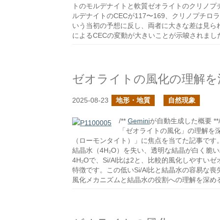
トのモルデナイトと軟質ゼオライトのクリノプ
ルデナイトのCECが117〜169、クリノプチロ
いう当初の予想に反し、両者に大きな差は見ら
によるCECの変動が大きいことが示唆されまし
ゼオライトの風化の理解を
2025-08-23
地形・地質
自然現象
/**
Gemini
が自動生成した概要 **
「ゼオライトの風化」の理解を
（ローモンタイト）」に焦点を当てた記事です
結晶水（4H₂O）を失い、透明な結晶が白く脆い粉
4H₂Oで、Si/Al比は2と、比較的風化しやす
特徴です。この低いSi/Al比と結晶水の容易
風化メカニズムと結晶水の役割への理解を深め