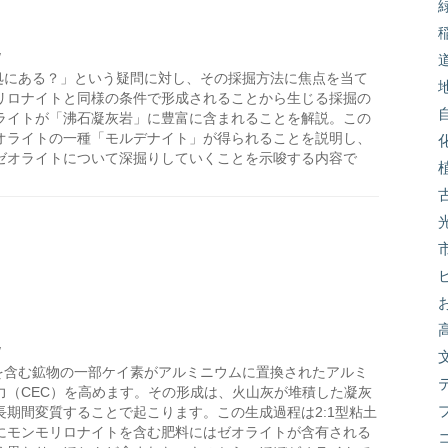
/
処にある？」という疑問に対し、その採掘方法に焦点を当て
リロナイトと同様の条件で形成されることから生じる採掘の
ライトが「沸石凝灰岩」に豊富に含まれることを解説。この
オライトの一種「モルデナイト」が得られることを説明し、
ゼオライトについて深掘りしていくことを示唆する内容で
/
を含む鉱物の一部ケイ素がアルミニウムに置換されたアルミ
力（CEC）を高めます。その形成は、火山灰が堆積した凝灰
期間変質することで起こります。この生成過程は2:1型粘土
にモンモリロナイトを含む肥料にはゼオライトが含有される