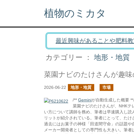
植物のミカタ
最近興味があることや肥料教
カテゴリー ：
地形・地質
2026-06-22
地形・地質
市場
/**
Gemini
が自動生成した概要 **
菜園ナビのたけさんが、NHKテ
い方について講師を務め、筆者は早速購入し読
リットが紹介されている。筆者にとって、たけ
過去にはお菓子の神様「田道間守命」の話題や
メーカー開発者としての専門性も大きい。筆者