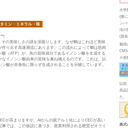
大学
(後
ンバ
タミン・ミネラル・味
法の
*/
(資
、その美味しさの謎を深掘りします。なぜ鯛はこれほど美味
栽培
が作り出す高速潮流にあります。この流れによって鯛は筋肉
CM
酸（ATP）が、魚の旨味成分であるイノシン酸を生成する
※前
かなイノシン酸由来の旨味を兼ね備えるのです。これは、以
シン酸が赤身魚に限らず生成されることを示唆しています。
以前
高品
た。
/
どCECが高まりますが、Alからの脱アルミ化によりCECが高い
株式
記事では、この仮説に基づき、産業利用される硬質ゼオライ