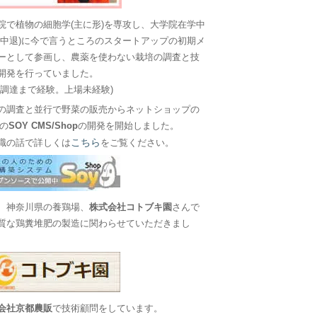
院で植物の細胞学(主に形)を専攻し、大学院在学中
に中退)に今で言うところのスタートアップの初期メ
ーとして参画し、農薬を使わない栽培の調査と技
開発を行っていました。
金調達まで経験。上場未経験)
の調査と並行で野菜の販売からネットショップの
Sの
SOY CMS/Shop
の開発を開始しました。
こちら
職の話で詳しくは
をご覧ください。
、神奈川県の養鶏場、
株式会社コトブキ園
さんで
質な鶏糞堆肥の製造に関わらせていただきまし
会社京都農販
で技術顧問をしています。