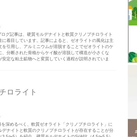
/
ブログ記事は、硬質モルデナイトと軟質クリノプチロライト
性に着目しています。記事によると、ゼオライトの風化は主
文を引用し、アルミニウムが溶脱することでゼオライトのケ
に、分断された骨格からケイ酸が溶脱して構造が小さくな
が安定な粘土鉱物へと変質していく過程が説明されていま
チロライト
/
解を深めるべく、軟質ゼオライト「クリノプチロライト」に
ルデナイトと軟質のクリノプチロライトが存在することが分
.5〜5）を紹介。硬質モルデナイトのSi/Al比（4.5〜5.5）