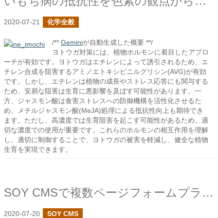
いもち病の抵抗性を色素の観点から見てみるの続きでメチル化を見る
2020-07-21
化学全般
/**
Gemini
が自動生成した概要 **/
ヨトウガ対策には、植物ホルモンに着目したアプロ
ーチが有効です。ヨトウガはエチレンによって誘引されるため、エ
チレン合成を阻害するアミノエトキシビニルグリシン(AVG)が有効
です。しかし、エチレンは植物の成長やストレス応答にも関与する
ため、安易な阻害は生育に悪影響を及ぼす可能性があります。一
方、ジャスモン酸は食害ストレスへの防御機構を活性化させるた
め、メチルジャスモン酸(MeJA)処理による抵抗性向上も期待でき
ます。ただし、高濃度では生育阻害を起こす可能性があるため、適
切な濃度での使用が重要です。これらのホルモンの相互作用を理解
し、適切に制御することで、ヨトウガの被害を軽減し、健全な植物
生育を実現できます。
SOY CMSで複数ページフォームプラグインを作成しました
2020-07-20
SOY CMS