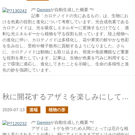
/**
Gemini
が自動生成した概要 **/
記事「カロテノイドの先にあるもの」は、生物にお
ける色素の役割と進化について考察しています。光合成色素である
カロテノイドは、光を吸収しエネルギーに変換するだけでなく、過
剰な光エネルギーから植物を守る役割も担っています。陸上植物へ
の進化に伴い、カロテノイドは多様化し、花や果実の鮮やかな色彩
を生み出し、受粉や種子散布に貢献するようになりました。さら
に、カロテノイドは動物にも取り込まれ、視覚や免疫機能など重要
な役割を果たしています。記事は、生物が色素を巧みに利用するこ
とで環境に適応し、進化してきたことを示唆し、生命の多様性と進
化の妙を強調しています。
秋に開花するアザミを楽しみにして秋の訪れを待つ
2020-07-13
道端
植物の形
/**
Gemini
が自動生成した概要 **/
アザミは、トゲを持つため人間にとっては厄介な植
物と見なされることが多い。特にアメリカオオアザミはその傾向が