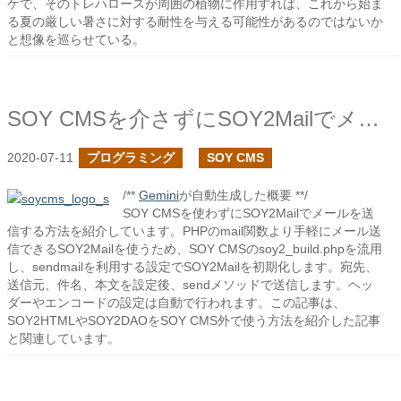
ケで、そのトレハロースが周囲の植物に作用すれば、これから始ま
る夏の厳しい暑さに対する耐性を与える可能性があるのではないか
と想像を巡らせている。
SOY CMSを介さずにSOY2Mailでメールを送信してみる
2020-07-11
プログラミング
SOY CMS
/**
Gemini
が自動生成した概要 **/
SOY CMSを使わずにSOY2Mailでメールを送
信する方法を紹介しています。PHPのmail関数より手軽にメール送
信できるSOY2Mailを使うため、SOY CMSのsoy2_build.phpを流用
し、sendmailを利用する設定でSOY2Mailを初期化します。宛先、
送信元、件名、本文を設定後、sendメソッドで送信します。ヘッ
ダーやエンコードの設定は自動で行われます。この記事は、
SOY2HTMLやSOY2DAOをSOY CMS外で使う方法を紹介した記事
と関連しています。