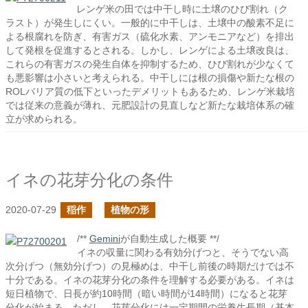
レンゲ米の田では中干し時に土壌のひび割れ（ク
ラスト）が発生しにくい。一般的に中干しは、土壌中の酸素不足に
よる根腐れを防ぎ、有害ガス（硫化水素、アンモニアなど）を排出
して発根を促進するとされる。しかし、レンゲによる土壌改良は、
これらの有害ガスの発生自体を抑制するため、ひび割れが少なくて
も悪影響は小さいと考えられる。中干しには根の損傷や新たな根の
ROLバリア質の低下といったデメリットもあるため、レンゲ米栽培
では従来の意義が薄れ、元肥設計の見直しなど新たな栽培体系の確
立が求められる。
イネの花芽分化の条件
2020-07-29
稲作
植物の形
/**
Gemini
が自動生成した概要 **/
イネの収量に関わる有効分げつと、そうでない高
次分げつ（無効分げつ）の見極めは、中干し前後の時期だけでは不
十分である。イネの花芽分化の条件を理解する必要がある。イネは
短日植物で、日長が約10時間（暗い時間が14時間）になると花芽
分化が始まる。ただし、花芽分化には一定期間の栄養生長期（基本