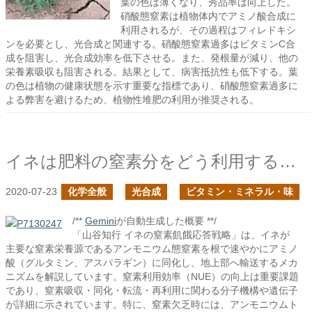
葉の色は薄くなり、秀品率は向上した。
硝酸態窒素は植物体内でアミノ酸合成に
利用されるが、その過程はフィレドキシ
ンを必要とし、光合成と関連する。硝酸態窒素過多はビタミンC合
成を阻害し、光合成効率を低下させる。また、発根量が減り、他の
栄養素吸収も阻害される。結果として、病害抵抗性も低下する。葉
の色は植物の健康状態を示す重要な指標であり、硝酸態窒素過多に
よる弊害を避けるため、植物性堆肥の利用が推奨される。
イネは肥料の窒素分をどう利用するか？
2020-07-23
化学全般
光合成
ビタミン・ミネラル・味
/**
Gemini
が自動生成した概要 **/
「山谷知行 イネの窒素飢餓応答戦略」は、イネが
主要な窒素栄養源であるアンモニウム態窒素を根で速やかにアミノ
酸（グルタミン、アスパラギン）に同化し、地上部へ輸送するメカ
ニズムを解説しています。窒素利用効率（NUE）の向上は重要課題
であり、窒素吸収・同化・転流・再利用に関わる分子機構や遺伝子
が詳細に示されています。特に、窒素欠乏時には、アンモニウムト