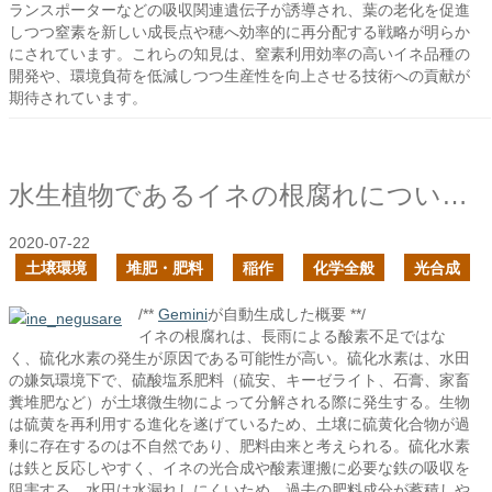
ランスポーターなどの吸収関連遺伝子が誘導され、葉の老化を促進
しつつ窒素を新しい成長点や穂へ効率的に再分配する戦略が明らか
にされています。これらの知見は、窒素利用効率の高いイネ品種の
開発や、環境負荷を低減しつつ生産性を向上させる技術への貢献が
期待されています。
水生植物であるイネの根腐れについて考える
2020-07-22
土壌環境
堆肥・肥料
稲作
化学全般
光合成
/**
Gemini
が自動生成した概要 **/
イネの根腐れは、長雨による酸素不足ではな
く、硫化水素の発生が原因である可能性が高い。硫化水素は、水田
の嫌気環境下で、硫酸塩系肥料（硫安、キーゼライト、石膏、家畜
糞堆肥など）が土壌微生物によって分解される際に発生する。生物
は硫黄を再利用する進化を遂げているため、土壌に硫黄化合物が過
剰に存在するのは不自然であり、肥料由来と考えられる。硫化水素
は鉄と反応しやすく、イネの光合成や酸素運搬に必要な鉄の吸収を
阻害する。水田は水漏れしにくいため、過去の肥料成分が蓄積しや