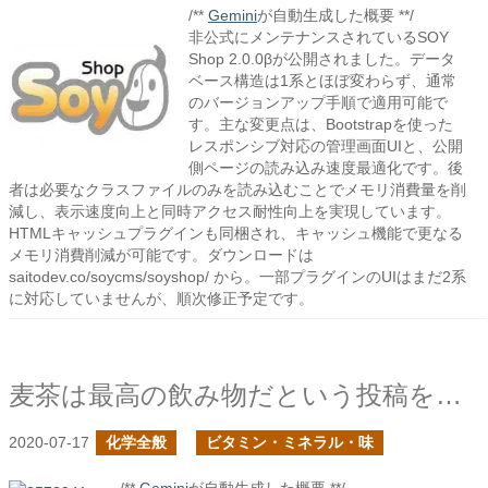
/**
Gemini
が自動生成した概要 **/
非公式にメンテナンスされているSOY
Shop 2.0.0βが公開されました。データ
ベース構造は1系とほぼ変わらず、通常
のバージョンアップ手順で適用可能で
す。主な変更点は、Bootstrapを使った
レスポンシブ対応の管理画面UIと、公開
側ページの読み込み速度最適化です。後
者は必要なクラスファイルのみを読み込むことでメモリ消費量を削
減し、表示速度向上と同時アクセス耐性向上を実現しています。
HTMLキャッシュプラグインも同梱され、キャッシュ機能で更なる
メモリ消費削減が可能です。ダウンロードは
saitodev.co/soycms/soyshop/ から。一部プラグインのUIはまだ2系
に対応していませんが、順次修正予定です。
麦茶は最高の飲み物だという投稿を見かけて
2020-07-17
化学全般
ビタミン・ミネラル・味