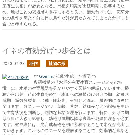
栄養生長相）が必要となる。田植え時期が出穂時期に影響するた
め、地域ごとの栽培暦を参考にすると良い。無効分げつは、花芽分
化の条件を満たす前に日長条件だけが満たされてしまった分げつも
含むと考えられる。
イネの有効分げつ歩合とは
2020-07-28
稲作
植物の形
/**
Gemini
が自動生成した概要 **/
農研機構の「水稲の主要生育ステージとその特
徴」は、水稲の生育段階を分かりやすく図解で解説しています。播
種から出芽、苗の生育を経て、本田への移植後は分げつ期、幼穂形
成期、減数分裂期、出穂・開花期、登熟期と進み、最終的に収穫に
至ります。各ステージでは、葉齢、茎数、幼穂長などの指標を用い
て生育状況を判断し、適切な栽培管理を行います。特に、分げつ期
は収量に大きく影響し、幼穂形成期以降は高温や乾燥に注意が必要
です。登熟期には、光合成産物を籾に蓄積することで米粒が充実し
ていきます。これらのステージを理解することで、効率的な栽培と