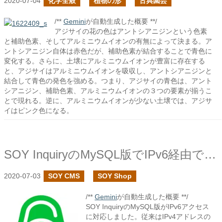
2020-07-04
化学全般
植物の形
古典園芸
/**
Gemini
が自動生成した概要 **/
アジサイの花の色はアントシアニジンという色素
と補助色素、そしてアルミニウムイオンの有無によって決まる。ア
ントシアニジン自体は赤色だが、補助色素が結合することで青色に
変化する。さらに、土壌にアルミニウムイオンが豊富に存在する
と、アジサイはアルミニウムイオンを吸収し、アントシアニジンと
結合して青色の発色を強める。つまり、アジサイの青色は、アント
シアニジン、補助色素、アルミニウムイオンの３つの要素が揃うこ
とで現れる。逆に、アルミニウムイオンが少ない土壌では、アジサ
イはピンク色になる。
SOY InquiryのMySQL版でIPv6経由でのアクセスに対応しました
2020-07-03
SOY CMS
SOY Shop
/**
Gemini
が自動生成した概要 **/
SOY InquiryのMySQL版がIPv6アクセス
に対応しました。従来はIPv4アドレスの