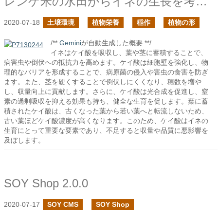
レンゲ米の水田からイネの生長を考える
2020-07-18
土壌環境
植物栄養
稲作
植物の形
/**
Gemini
が自動生成した概要 **/
イネはケイ酸を吸収し、葉や茎に蓄積することで、
病害虫や倒伏への抵抗力を高めます。ケイ酸は細胞壁を強化し、物
理的なバリアを形成することで、病原菌の侵入や害虫の食害を防ぎ
ます。また、茎を硬くすることで倒伏しにくくなり、穂数を増や
し、収量向上に貢献します。さらに、ケイ酸は光合成を促進し、窒
素の過剰吸収を抑える効果も持ち、健全な生育を促します。葉に蓄
積されたケイ酸は、古くなった葉から若い葉へと転流しないため、
古い葉ほどケイ酸濃度が高くなります。このため、ケイ酸はイネの
生育にとって重要な要素であり、不足すると収量や品質に悪影響を
及ぼします。
SOY Shop 2.0.0
2020-07-17
SOY CMS
SOY Shop