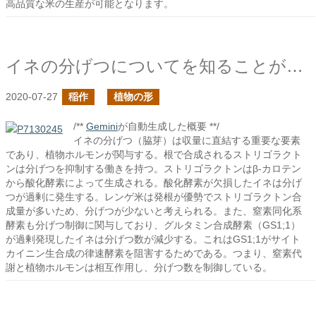
高品質な米の生産が可能となります。
イネの分げつについてを知ることが大事
2020-07-27
稲作
植物の形
/**
Gemini
が自動生成した概要 **/
イネの分げつ（脇芽）は収量に直結する重要な要素
であり、植物ホルモンが関与する。根で合成されるストリゴラクト
ンは分げつを抑制する働きを持つ。ストリゴラクトンはβ-カロテン
から酸化酵素によって生成される。酸化酵素が欠損したイネは分げ
つが過剰に発生する。レンゲ米は発根が優勢でストリゴラクトン合
成量が多いため、分げつが少ないと考えられる。また、窒素同化系
酵素も分げつ制御に関与しており、グルタミン合成酵素（GS1;1）
が過剰発現したイネは分げつ数が減少する。これはGS1;1がサイト
カイニン生合成の律速酵素を阻害するためである。つまり、窒素代
謝と植物ホルモンは相互作用し、分げつ数を制御している。