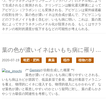
つ。サクラネチンはナリンゲニン（フラバノン）のメチル化によっ
て生成されると推測される。ナリンゲニンは酸化還元酵素によって
アピゲニン（フラボン）にも変換される。アピゲニンは紫外線遮蔽
の役割を持つ。葉の色が濃いイネは光合成が盛んで、アピゲニンな
どのフラボノイドを多く含むが、いもち病に弱い。これは、葉の黒
化によってサクラネチンのメチル化が阻害される、もしくはサクラ
ネチンの相対的濃度が低下するなどの可能性が考えられる。
葉の色が濃いイネはいもち病に罹りやすい
2020-07-19
堆肥・肥料
農薬
稲作
植物の形
/**
Gemini
が自動生成した概要 **/
葉色が濃いイネはいもち病に罹りやすいとされる。
いもち病はカビが原因で、低温多湿で多発。菌は付着器でメラニン
を蓄え、物理的にイネに侵入する。物理的侵入にもかかわらず、な
ぜ葉色が濃いと罹患しやすいのかという疑問に対し、葉の柔らかさ
やシリカ吸収の関連性を考察している。