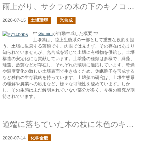
雨上がり、サクラの木の下のキノコたち
2020-07-15
土壌環境
光合成
/**
Gemini
が自動生成した概要 **/
土壌藻は、陸上生態系の一部として重要な役割を担
う、土壌に生息する藻類です。肉眼では見えず、その存在はあまり
知られていませんが、光合成を通じて土壌に有機物を供給し、土壌
構造の安定化にも貢献しています。土壌藻の種類は多様で、緑藻、
珪藻、藍藻などが存在し、それぞれの環境に適応しています。乾燥
や温度変化の激しい土壌表面で生き抜くため、休眠胞子を形成する
など独自の生存戦略を持っています。土壌藻の研究は、土壌生態系
の理解や農業への応用など、様々な可能性を秘めています。しか
し、その生態は未だ解明されていない部分が多く、今後の研究が期
待されています。
道端に落ちていた木の枝に朱色のキノコが生えていた
2020-07-14
化学全般