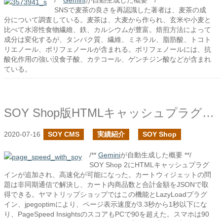
/**
Gemini
が自動生成した概要 **/
SNSで麦茶の良さを再認識した著者は、麦茶の成
分について調査している。麦茶は、大麦から作られ、玄米や小麦と
比べて水溶性食物繊維、鉄、カルシウムが豊富。焙煎方法によって
成分は変化するが、タンパク質、繊維、ミネラル、脂肪酸、トコト
リエノール、ポリフェノールが含まれる。ポリフェノールには、抗
酸化作用の強い没食子酸、カテコール、ゲンチジン酸などが含まれ
ている。
SOY Shop版HTMLキャッシュプラグインを追加しました
2020-07-16
SOY CMS
実績紹介
SOY Shop
/**
Gemini
が自動生成した概要 **/
SOY Shop 2にHTMLキャッシュプラグ
インが追加され、高速化が可能になった。カートウィジェットの問
題は非同期通信で解決し、カート内商品数と合計金額をJSONで取
得できる。ヤマトリップショップではこの機能とLazyLoadプラグ
イン、jpegoptimにより、ページ表示速度が3.3秒から1秒以下にな
り、PageSpeed InsightsのスコアもPCで90を超えた。スマホは90