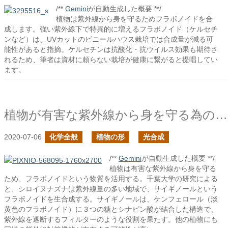
/**
Gemini
が自動生成した概要 **/
植物は紫外線から身を守るためフラボノイドを合
成します。強い紫外線下で特異的に増えるフラボノイド（ケルセチ
ンなど）は、UVカットのビニールハウス栽培では合成量が減る可
能性があると指摘。ケルセチンは抗酸化・抗ウイルス効果も期待さ
れるため、筆者は資材に頼らない栽培が健康に繋がると提唱してい
ます。
植物が有害な紫外線から身を守る為のフラボノイド
2020-07-06
化学全般
植物の形
光合成
/**
Gemini
が自動生成した概要 **/
植物は有害な紫外線から身を守る
ため、フラボノイドという物質を活用する。千葉大学の研究による
と、シロイヌナズナは紫外線量の多い地域で、サイギノールという
フラボノイドを生合成する。サイギノールは、ケンフェロール（淡
黄色のフラボノイド）に３つの糖とシナピン酸が結合した構造で、
紫外線を遮断するフィルターのような役割を果たす。他の植物にも