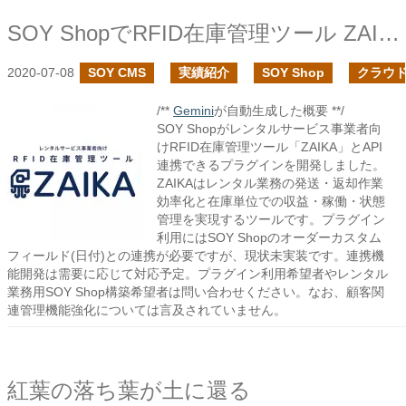
SOY ShopでRFID在庫管理ツール ZAIKAに対応しました
2020-07-08
SOY CMS
実績紹介
SOY Shop
クラウ
/**
Gemini
が自動生成した概要 **/
SOY Shopがレンタルサービス事業者向
けRFID在庫管理ツール「ZAIKA」とAPI
連携できるプラグインを開発しました。
ZAIKAはレンタル業務の発送・返却作業
効率化と在庫単位での収益・稼働・状態
管理を実現するツールです。プラグイン
利用にはSOY Shopのオーダーカスタム
フィールド(日付)との連携が必要ですが、現状未実装です。連携機
能開発は需要に応じて対応予定。プラグイン利用希望者やレンタル
業務用SOY Shop構築希望者は問い合わせください。なお、顧客関
連管理機能強化については言及されていません。
紅葉の落ち葉が土に還る