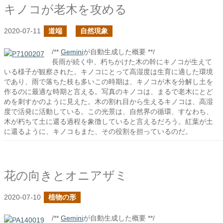
キノコが老木を攻める
2020-07-11
道端
自然現象
/**
Gemini
が自動生成した概要 **/
長雨が続く中、朽ちかけた木の幹にキノコが生えて
いる様子が観察された。キノコにとって高湿度は生育に適した環境
であり、雨で落ちた枝も多いこの時期は、キノコが木を分解し土を
作るのに最適な時期と言える。写真のキノコは、まるで老木にとど
めを刺すかのように見えた。木の割れ目から生えるキノコは、高湿
度で活発に活動している。この光景は、自然界の循環、すなわち、
木が朽ちて土に還る過程を象徴していると言えるだろう。紅葉が土
に還るように、キノコもまた、その役割を担っているのだ。
花の向きとオニアザミ
2020-07-10
植物の形
/**
Gemini
が自動生成した概要 **/