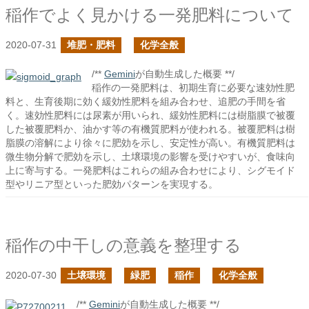
稲作でよく見かける一発肥料について
2020-07-31
堆肥・肥料
化学全般
/**
Gemini
が自動生成した概要 **/
稲作の一発肥料は、初期生育に必要な速効性肥
料と、生育後期に効く緩効性肥料を組み合わせ、追肥の手間を省
く。速効性肥料には尿素が用いられ、緩効性肥料には樹脂膜で被覆
した被覆肥料か、油かす等の有機質肥料が使われる。被覆肥料は樹
脂膜の溶解により徐々に肥効を示し、安定性が高い。有機質肥料は
微生物分解で肥効を示し、土壌環境の影響を受けやすいが、食味向
上に寄与する。一発肥料はこれらの組み合わせにより、シグモイド
型やリニア型といった肥効パターンを実現する。
稲作の中干しの意義を整理する
2020-07-30
土壌環境
緑肥
稲作
化学全般
/**
Gemini
が自動生成した概要 **/