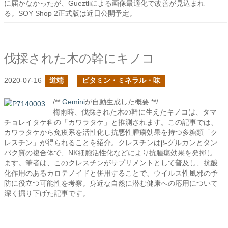
に届かなかったが、Gueztliによる画像最適化で改善が見込まれ
る。SOY Shop 2正式版は近日公開予定。
伐採された木の幹にキノコ
2020-07-16
道端
ビタミン・ミネラル・味
/**
Gemini
が自動生成した概要 **/
梅雨時、伐採された木の幹に生えたキノコは、タマ
チョレイタケ科の「カワラタケ」と推測されます。この記事では、
カワラタケから免疫系を活性化し抗悪性腫瘍効果を持つ多糖類「ク
レスチン」が得られることを紹介。クレスチンはβ-グルカンとタン
パク質の複合体で、NK細胞活性化などにより抗腫瘍効果を発揮し
ます。筆者は、このクレスチンがサプリメントとして普及し、抗酸
化作用のあるカロテノイドと併用することで、ウイルス性風邪の予
防に役立つ可能性を考察。身近な自然に潜む健康への応用について
深く掘り下げた記事です。