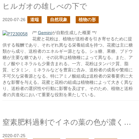
ヒルガオの雄しべの下で
2020-07-26
道端
自然現象
植物の形
/**
Gemini
が自動生成した概要 **/
花蜜と花粉は、植物が送粉者を引き寄せるために提
供する報酬であり、それぞれ異なる栄養組成を持つ。花蜜は主に糖
類から成り、送粉者のエネルギー源となる。ショ糖、果糖、ブドウ
糖が主要な糖であり、その比率は植物種によって異なる。また、ア
ミノ酸やミネラルも少量含まれる。一方、花粉はタンパク質、脂
質、ビタミン、ミネラルなどを豊富に含み、送粉者の成長や繁殖に
不可欠な栄養源となる。特にアミノ酸組成は送粉者の栄養要求に大
きな影響を与える。花蜜と花粉の組成は植物種によって大きく異な
り、送粉者の選択性や行動に影響を及ぼす。そのため、植物と送粉
者の共進化において重要な役割を果たしている。
窒素肥料過剰でイネの葉の色が濃くなるのはなぜだろう？
2020-07-25