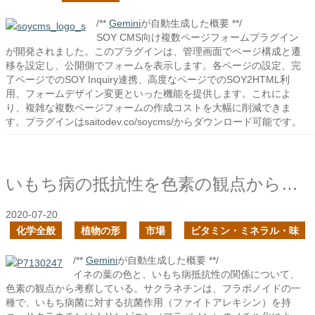
/**
Gemini
が自動生成した概要 **/
SOY CMS向け複数ページフォームプラグイン
が開発されました。このプラグインは、管理画面でページ構成と遷
移を設定し、公開側でフォームを表示します。各ページの設定、完
了ページでのSOY Inquiry連携、高度なページでのSOY2HTML利
用、フォームデザイン変更といった機能を提供します。これによ
り、複雑な複数ページフォームの作成コストを大幅に削減できま
す。プラグインはsaitodev.co/soycms/からダウンロード可能です。
いもち病の抵抗性を色素の観点から見てみる
2020-07-20
化学全般
植物の形
市場
ビタミン・ミネラル・味
/**
Gemini
が自動生成した概要 **/
イネの葉の色と、いもち病抵抗性の関係について、
色素の観点から考察している。サクラネチンは、フラボノイドの一
種で、いもち病菌に対する抗菌作用（ファイトアレキシン）を持