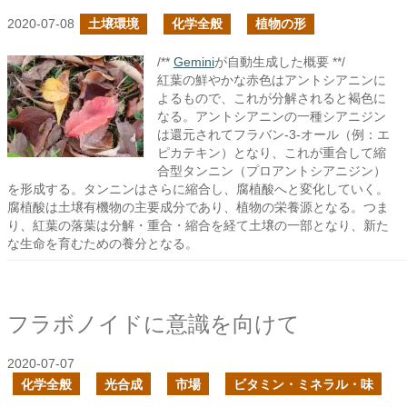
2020-07-08
土壌環境
化学全般
植物の形
/**
Gemini
が自動生成した概要 **/
紅葉の鮮やかな赤色はアントシアニンに
よるもので、これが分解されると褐色に
なる。アントシアニンの一種シアニジン
は還元されてフラバン-3-オール（例：エ
ピカテキン）となり、これが重合して縮
合型タンニン（プロアントシアニジン）
を形成する。タンニンはさらに縮合し、腐植酸へと変化していく。
腐植酸は土壌有機物の主要成分であり、植物の栄養源となる。つま
り、紅葉の落葉は分解・重合・縮合を経て土壌の一部となり、新た
な生命を育むための養分となる。
フラボノイドに意識を向けて
2020-07-07
化学全般
光合成
市場
ビタミン・ミネラル・味