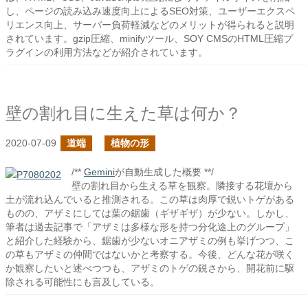
し、ページの読み込み速度向上によるSEO対策、ユーザーエクスペ
リエンス向上、サーバー負荷軽減などのメリットが得られると説明
されています。gzip圧縮、minifyツール、SOY CMSのHTML圧縮プ
ラグインの利用方法などが紹介されています。
壁の割れ目に生えた草は何か？
2020-07-09
道端
植物の形
/**
Gemini
が自動生成した概要 **/
壁の割れ目から生える草を観察。隣接する花壇から
土が流れ込んでいると推測される。この草は肉厚で鋭いトゲがある
ものの、アザミにしては葉の鋸歯（ギザギザ）が少ない。しかし、
筆者は過去記事で「アザミは多様な形を持つ分化途上のグループ」
と紹介した経験から、鋸歯が少ないオニアザミの例も挙げつつ、こ
の草もアザミの仲間ではないかと考察する。今後、どんな花が咲く
か観察したいと述べつつも、アザミのトゲの鋭さから、開花前に駆
除される可能性にも言及している。