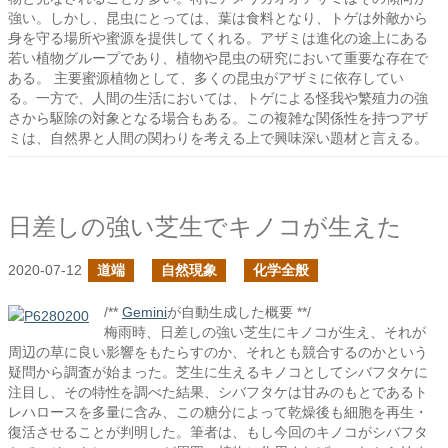
強い。しかし、昆虫にとっては、葉は食料となり、トゲは外敵から
身を守る場所や蜜源を提供してくれる。アザミは進化の途上にある
若い植物グループであり、植物や昆虫の研究において重要な存在で
ある。 主要蜜源植物として、多くの昆虫がアザミに依存してい
る。一方で、人間の生活においては、トゲによる怪我や繁殖力の強
さから駆除の対象となる場合もある。この複雑な関係性を持つアザ
ミは、自然界と人間の関わりを考える上で興味深い題材と言える。
日差しの強い芝生でキノコが生えた
2020-07-12
道端
自然現象
化学全般
/**
Gemini
が自動生成した概要 **/
梅雨時、日差しの強い芝生にキノコが生え、それが
周辺の草に良い影響をもたらすのか、それとも競合するのかという
疑問から調査が始まった。芝生に生えるキノコとしてシバフタケに
注目し、その特性を調べた結果、シバフタケは甘みのもとであるト
レハロースを多量に含み、この糖分によって乾燥後も細胞を再生・
復活させることが判明した。筆者は、もし今回のキノコがシバフタ