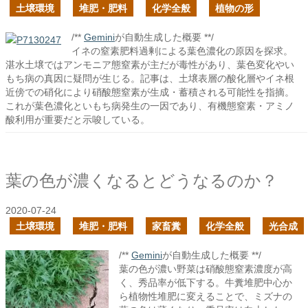
土壌環境
堆肥・肥料
化学全般
植物の形
/**
Gemini
が自動生成した概要 **/
イネの窒素肥料過剰による葉色濃化の原因を探求。
湛水土壌ではアンモニア態窒素が主だが毒性があり、葉色変化やい
もち病の真因に疑問が生じる。記事は、土壌表層の酸化層やイネ根
近傍での硝化により硝酸態窒素が生成・蓄積される可能性を指摘。
これが葉色濃化といもち病発生の一因であり、有機態窒素・アミノ
酸利用が重要だと示唆している。
葉の色が濃くなるとどうなるのか？
2020-07-24
土壌環境
堆肥・肥料
家畜糞
化学全般
光合成
/**
Gemini
が自動生成した概要 **/
葉の色が濃い野菜は硝酸態窒素濃度が高
く、秀品率が低下する。牛糞堆肥中心か
ら植物性堆肥に変えることで、ミズナの