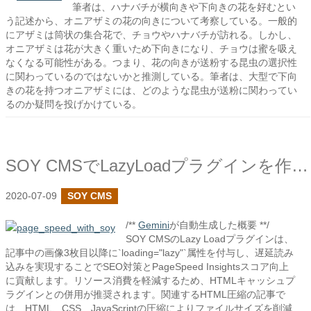
筆者は、ハナバチが横向きや下向きの花を好むとい
う記述から、オニアザミの花の向きについて考察している。一般的
にアザミは筒状の集合花で、チョウやハナバチが訪れる。しかし、
オニアザミは花が大きく重いため下向きになり、チョウは蜜を吸え
なくなる可能性がある。つまり、花の向きが送粉する昆虫の選択性
に関わっているのではないかと推測している。筆者は、大型で下向
きの花を持つオニアザミには、どのような昆虫が送粉に関わってい
るのか疑問を投げかけている。
SOY CMSでLazyLoadプラグインを作成しました
2020-07-09
SOY CMS
/**
Gemini
が自動生成した概要 **/
SOY CMSのLazy Loadプラグインは、
記事中の画像3枚目以降に`loading="lazy"`属性を付与し、遅延読み
込みを実現することでSEO対策とPageSpeed Insightsスコア向上
に貢献します。リソース消費を軽減するため、HTMLキャッシュプ
ラグインとの併用が推奨されます。関連するHTML圧縮の記事で
は、HTML、CSS、JavaScriptの圧縮によりファイルサイズを削減