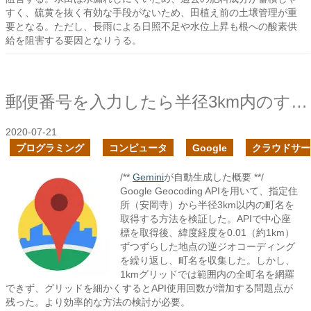
すく、硫黄を抜く有効な手段がないため、田植え前の土壌管理が重
要となる。ただし、長雨による日照不足や水位上昇も根への酸素供
給を阻害する要因となりうる。
郵便番号を入力したら半径3km内のすべての町名を取得する
2020-07-21
プログラミング
コンピュータ
Google
クラウドサー
/**
Gemini
が自動生成した概要 **/
Google Geocoding APIを用いて、指定住
所（安岡寺）から半径3km以内の町名を
取得する方法を検証した。APIで中心座
標を取得後、緯度経度を0.01（約1km）
ずつずらした地点の逆ジオコーディング
を繰り返し、町名を収集した。しかし、
1kmグリッドでは範囲内の全町名を網羅
できず、グリッドを細かくするとAPI使用回数が増加する問題点が
残った。より効率的な方法の検討が必要。