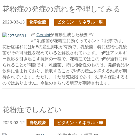
花粉症の発症の流れを整理してみる
2023-03-13
化学全般
ビタミン・ミネラル・味
/**
Gemini
が自動生成した概要 **/
## 乳酸菌が花粉症に効くってホント？記事では、
花粉症緩和にはIgEの産生抑制が有効で、乳酸菌、特に植物性乳酸
菌がその可能性を秘めていると解説されています。IgEはアレルギ
ー反応を引き起こす抗体の一種で、花粉症ではこのIgEが過剰に作
られることが問題です。乳酸菌、特に植物性のものは、発酵食品や
飲料に含まれており、摂取することでIgEの産生を抑える効果が期
待されています。ただし、まだ研究段階であり、効果を保証するも
のではありません。今後のさらなる研究が期待されます。
花粉症でしんどい
2023-03-12
自然現象
ビタミン・ミネラル・味