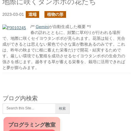
地際に咲くタンポポの花たち
2023-03-01
道端
植物の形
/**
Gemini
が自動生成した概要 **/
春の訪れとともに、頻繁に草刈りが行われる場所
で、地際に咲くセイヨウタンポポが見られます。花茎は短く、光合
成ができるとは思えない紫色で小さな葉が数枚あるのみです。これ
は、昨年の秋までに根に蓄えた栄養だけで開花・結実するためで
す。厳しい環境でも繁殖を成功させるセイヨウタンポポの生命力の
強さを感じます。越冬する草が蓄える栄養を、栽培に活用できれば
と夢が膨らみます。
ブログ内検索
プログラミング教室