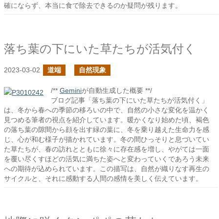
確にならず、本当に食で除去できるのか疑問が残ります。
落ち葉の下にいた草たちが活気付く
2023-03-02
道端
自然現象
/**
Gemini
が自動生成した概要 **/
ブログ記事「落ち葉の下にいた草たちが活気付く」
は、冬から春への季節の移ろいの中で、自然の小さな変化を温かく
見つめる筆者の視点を紹介しています。暖かくなり始めた頃、褐色
の落ち葉の隙間から顔を出す緑の葉に、冬を乗り越えた生命力を感
じ、心が和む様子が描かれています。冬の間ひっそりと息づいてい
た草たちが、春の訪れとともに徐々に存在感を増し、やがては一面
を覆い尽くすほどの活気に満ちた姿へと変わっていくであろう未来
への期待が込められています。この描写は、自然が織りなす再生の
サイクルと、それに感動する人間の感情を美しく伝えています。