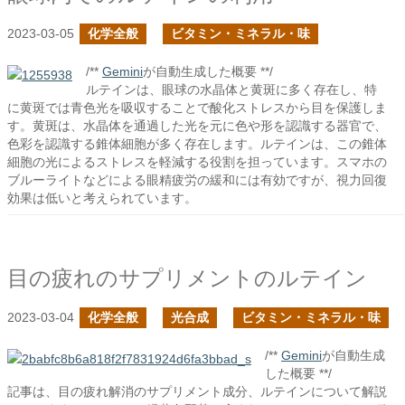
2023-03-05
化学全般
ビタミン・ミネラル・味
/**
Gemini
が自動生成した概要 **/
ルテインは、眼球の水晶体と黄斑に多く存在し、特
に黄斑では青色光を吸収することで酸化ストレスから目を保護しま
す。黄斑は、水晶体を通過した光を元に色や形を認識する器官で、
色彩を認識する錐体細胞が多く存在します。ルテインは、この錐体
細胞の光によるストレスを軽減する役割を担っています。スマホの
ブルーライトなどによる眼精疲労の緩和には有効ですが、視力回復
効果は低いと考えられています。
目の疲れのサプリメントのルテイン
2023-03-04
化学全般
光合成
ビタミン・ミネラル・味
/**
Gemini
が自動生成
した概要 **/
記事は、目の疲れ解消のサプリメント成分、ルテインについて解説