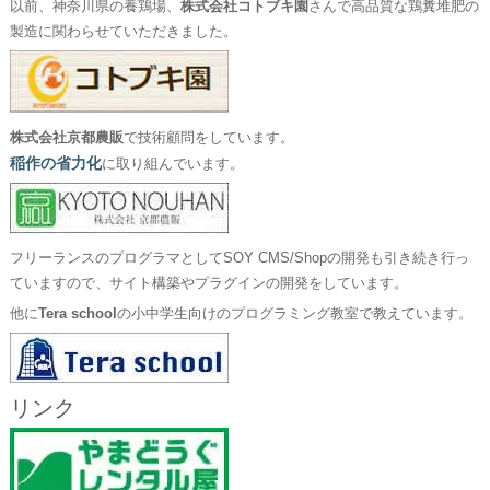
以前、神奈川県の養鶏場、
株式会社コトブキ園
さんで高品質な鶏糞堆肥の
製造に関わらせていただきました。
株式会社京都農販
で技術顧問をしています。
稲作の省力化
に取り組んでいます。
フリーランスのプログラマとしてSOY CMS/Shopの開発も引き続き行っ
ていますので、サイト構築やプラグインの開発をしています。
他に
Tera school
の小中学生向けのプログラミング教室で教えています。
リンク