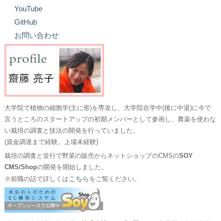
YouTube
GitHub
お問い合わせ
大学院で植物の細胞学(主に形)を専攻し、大学院在学中(後に中退)に今で
言うところのスタートアップの初期メンバーとして参画し、農薬を使わな
い栽培の調査と技法の開発を行っていました。
(資金調達まで経験。上場未経験)
栽培の調査と並行で野菜の販売からネットショップのCMSの
SOY
CMS/Shop
の開発を開始しました。
こちら
※前職の話で詳しくは
をご覧ください。