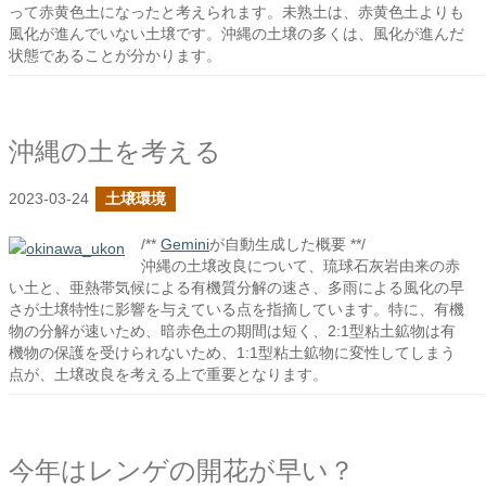
って赤黄色土になったと考えられます。未熟土は、赤黄色土よりも
風化が進んでいない土壌です。沖縄の土壌の多くは、風化が進んだ
状態であることが分かります。
沖縄の土を考える
2023-03-24
土壌環境
/**
Gemini
が自動生成した概要 **/
沖縄の土壌改良について、琉球石灰岩由来の赤
い土と、亜熱帯気候による有機質分解の速さ、多雨による風化の早
さが土壌特性に影響を与えている点を指摘しています。特に、有機
物の分解が速いため、暗赤色土の期間は短く、2:1型粘土鉱物は有
機物の保護を受けられないため、1:1型粘土鉱物に変性してしまう
点が、土壌改良を考える上で重要となります。
今年はレンゲの開花が早い？