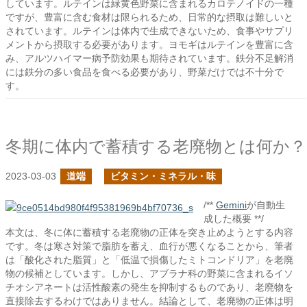
しています。ルテインは緑黄色野菜に含まれるカロテノイドの一種
ですが、豊富に含む食材は限られるため、日常的な摂取は難しいと
されています。ルテインは体内で生成できないため、食事やサプリ
メントから摂取する必要があります。ヨモギはルテインを豊富に含
み、アルツハイマー病予防効果も期待されています。鉄分不足解消
には鉄分の多い食品を食べる必要があり、野菜だけでは不十分で
す。
冬期に体内で蓄積する老廃物とは何か？
2023-03-03
道端
ビタミン・ミネラル・味
/**
Gemini
が自動生
成した概要 **/
本文は、冬に体に蓄積する老廃物の正体を突き止めようとする内容
です。冬は寒さ対策で脂肪を蓄え、血行が悪くなることから、筆者
は「酸化された脂質」と「低温で損傷したミトコンドリア」を老廃
物の候補としています。しかし、アブラナ科の野菜に含まれるイソ
チオシアネートは活性酸素の発生を抑制するものであり、老廃物を
直接除去するわけではありません。結論として、老廃物の正体は明