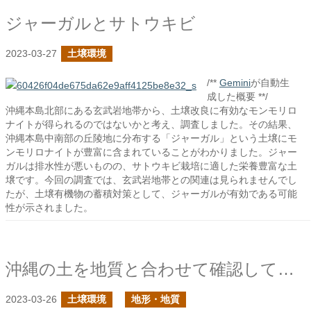
ジャーガルとサトウキビ
2023-03-27
土壌環境
/**
Gemini
が自動生
成した概要 **/
沖縄本島北部にある玄武岩地帯から、土壌改良に有効なモンモリロ
ナイトが得られるのではないかと考え、調査しました。その結果、
沖縄本島中南部の丘陵地に分布する「ジャーガル」という土壌にモ
ンモリロナイトが豊富に含まれていることがわかりました。ジャー
ガルは排水性が悪いものの、サトウキビ栽培に適した栄養豊富な土
壌です。今回の調査では、玄武岩地帯との関連は見られませんでし
たが、土壌有機物の蓄積対策として、ジャーガルが有効である可能
性が示されました。
沖縄の土を地質と合わせて確認してみる
2023-03-26
土壌環境
地形・地質