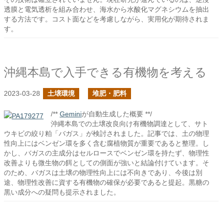
透膜と電気透析を組み合わせ、海水から水酸化マグネシウムを抽出
する方法です。コスト面などを考慮しながら、実用化が期待されま
す。
沖縄本島で入手できる有機物を考える
2023-03-28
土壌環境
堆肥・肥料
/**
Gemini
が自動生成した概要 **/
沖縄本島での土壌改良向け有機物調達として、サト
ウキビの絞り粕「バガス」が検討されました。記事では、土の物理
性向上にはベンゼン環を多く含む腐植物質が重要であると整理。し
かし、バガスの主成分はセルロースでベンゼン環を持たず、物理性
改善よりも微生物の餌としての側面が強いと結論付けています。そ
のため、バガスは土壌の物理性向上には不向きであり、今後は別
途、物理性改善に資する有機物の確保が必要であると提起。黒糖の
黒い成分への疑問も提示されました。