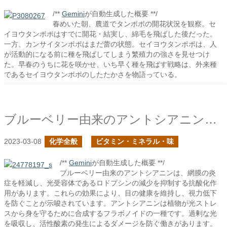
/**
Gemini
が自動生成した概要 **/
春めいた朝、農道でタンポポの開花状況を観察。セ
イヨウタンポポはすでに開花・結実し、綿毛を飛ばした後だった。
一方、カンサイタンポポはまだ蕾の状態。セイヨウタンポポは、人
が活動的になる前に種を飛ばしてしまう繁殖力の強さを見せつけ
た。早春のうちに花を咲かせ、いち早く種を飛ばす戦略は、外来種
であるセイヨウタンポポのしたたかさを物語っている。
ブルーベリー由来のアントシアニンの摂取は目に良い効果をもたらすのか？
2023-03-08
化学全般
ビタミン・ミネラル・味
/**
Gemini
が自動生成した概要 **/
ブルーベリー由来のアントシアニンは、網膜の炎
症を軽減し、光受容体であるロドプシンの減少を抑制する抗酸化作
用があります。これらの効果により、目の健康を維持し、視力低下
を防ぐことが示唆されています。アントシアニンは植物が光ストレ
スから身を守るために合成するフラボノイドの一種です。過剰な光
を吸収し、活性酸素の発生によるダメージを防ぐ働きがあります。