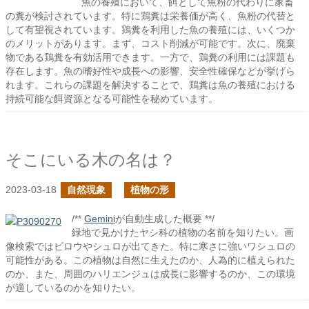
魚の養殖において、餌として魚粉の代わりに家畜
の糞が検討されています。特に鶏糞は栄養価が高く、魚粉の代替と
して有望視されています。鶏糞を利用した魚の養殖には、いくつか
のメリットがあります。まず、コスト削減が可能です。次に、廃棄
物である鶏糞を有効活用できます。一方で、鶏糞の利用には課題も
存在します。魚の嗜好性や成長への影響、安全性確保などが挙げら
れます。これらの課題を解決することで、鶏糞は魚の養殖における
持続可能な餌資源となる可能性を秘めています。
そこにいる木の名は？
2023-03-18
自然現象
植物の形
/**
Gemini
が自動生成した概要 **/
緑地で見かけたヤシ科の植物の名前を知りたい。画
像検索ではビロウやシュロが出てきた。特に寒さに強いワシュロの
可能性がある。この植物は自然に生えたのか、人為的に植えられた
のか、また、周囲のハリエンジュは成長に影響するのか、この環境
が適しているのかを知りたい。