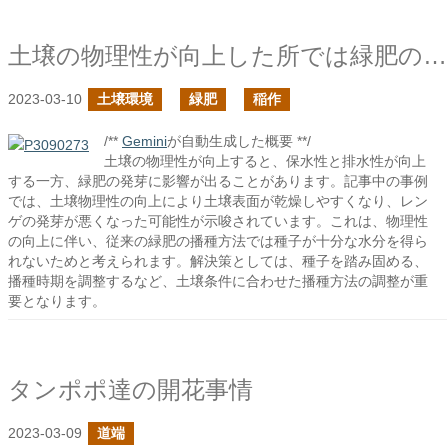
土壌の物理性が向上した所では緑肥の播種が難しくなるかも
2023-03-10
土壌環境
緑肥
稲作
/**
Gemini
が自動生成した概要 **/
土壌の物理性が向上すると、保水性と排水性が向上
する一方、緑肥の発芽に影響が出ることがあります。記事中の事例
では、土壌物理性の向上により土壌表面が乾燥しやすくなり、レン
ゲの発芽が悪くなった可能性が示唆されています。これは、物理性
の向上に伴い、従来の緑肥の播種方法では種子が十分な水分を得ら
れないためと考えられます。解決策としては、種子を踏み固める、
播種時期を調整するなど、土壌条件に合わせた播種方法の調整が重
要となります。
タンポポ達の開花事情
2023-03-09
道端