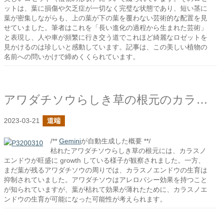
ットは、葉に損傷や欠乏症が一切なく完璧な状態であり、短い茎に
葉が密集しながらも、上の葉が下の葉を覆わない芸術的な配置を見
せていました。筆者はこれを「長い進化の過程から生まれた芸術」
と表現し、人や車が頻繁に行き交う道でこれほど綺麗なロゼットを
見かけるのは珍しいと感動しています。記事は、この美しい植物の
名前への問いかけで締めくくられています。
アワダチソウらしき草の根元のカラスノエンドウたち
2023-03-21
道端
/**
Gemini
が自動生成した概要 **/
枯れたアワダチソウらしき草の根元には、カラスノ
エンドウが旺盛に growth している様子が観察されました。一方、
まだ葉が残るアワダチソウの周りでは、カラスノエンドウの生育は
抑制されていました。アワダチソウはアレロパシー効果を持つこと
が知られていますが、葉が枯れて効果が薄れたために、カラスノエ
ンドウの生育が可能になった可能性が考えられます。