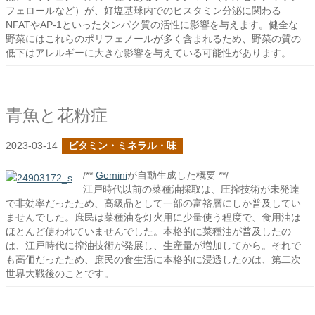
フェロールなど）が、好塩基球内でのヒスタミン分泌に関わる
NFATやAP-1といったタンパク質の活性に影響を与えます。健全な
野菜にはこれらのポリフェノールが多く含まれるため、野菜の質の
低下はアレルギーに大きな影響を与えている可能性があります。
青魚と花粉症
2023-03-14
ビタミン・ミネラル・味
/**
Gemini
が自動生成した概要 **/
江戸時代以前の菜種油採取は、圧搾技術が未発達
で非効率だったため、高級品として一部の富裕層にしか普及してい
ませんでした。庶民は菜種油を灯火用に少量使う程度で、食用油は
ほとんど使われていませんでした。本格的に菜種油が普及したの
は、江戸時代に搾油技術が発展し、生産量が増加してから。それで
も高価だったため、庶民の食生活に本格的に浸透したのは、第二次
世界大戦後のことです。