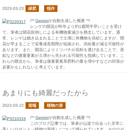
2023-03-23
緑肥
稲作
/**
Gemini
が自動生成した概要 **/
レンゲの開花が昨年より約1週間半早いことを受け
て、筆者は開花前倒しによる有機物量減少を懸念しています。通
常、レンゲは鋤き込まれることで土壌に有機物を供給しますが、開
花が早まることで栄養成長期間が短縮され、供給量が減る可能性が
あります。また、開花によりミツバチが花粉を運び去ることで、亜
鉛などの微量要素が土壌から失われる可能性も指摘しています。こ
れらの懸念から、筆者は微量要素系肥料の量を増やすなどの対策が
必要かもしれないと考えています。
あまりにも綺麗だったから
2023-03-22
道端
植物の形
/**
Gemini
が自動生成した概要 **/
このブログ記事では、筆者が山道で出会った非常に
美しいロゼット（植物の形状）について綴られています。そのロゼ