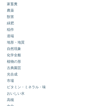
家畜糞
農薬
獣害
緑肥
稲作
道端
地形・地質
自然現象
化学全般
植物の形
古典園芸
光合成
市場
ビタミン・ミネラル・味
おいしい水
高槻