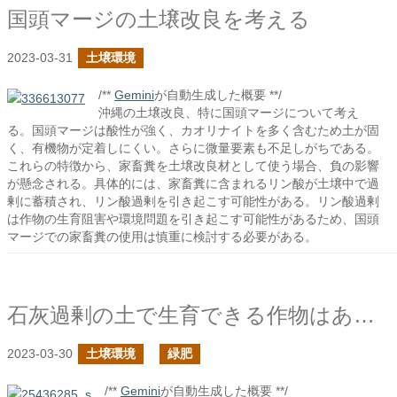
国頭マージの土壌改良を考える
2023-03-31
土壌環境
/**
Gemini
が自動生成した概要 **/
沖縄の土壌改良、特に国頭マージについて考え
る。国頭マージは酸性が強く、カオリナイトを多く含むため土が固
く、有機物が定着しにくい。さらに微量要素も不足しがちである。
これらの特徴から、家畜糞を土壌改良材として使う場合、負の影響
が懸念される。具体的には、家畜糞に含まれるリン酸が土壌中で過
剰に蓄積され、リン酸過剰を引き起こす可能性がある。リン酸過剰
は作物の生育阻害や環境問題を引き起こす可能性があるため、国頭
マージでの家畜糞の使用は慎重に検討する必要がある。
石灰過剰の土で生育できる作物はあるか？
2023-03-30
土壌環境
緑肥
/**
Gemini
が自動生成した概要 **/