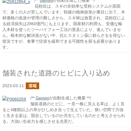
/**
Gemini
が自動生成した概要 **/
花粉症は、スギの非効率な受粉システムが原因
で、多くの人が苦しんでいます。戦後の植林政策が裏目に出て、木
材価格の低迷や管理の難しさから、スギ林は放置され、花粉症によ
る経済損失は2860億円にも上ります。国産材の利用も、安価な輸
入木材を使ったツーバイフォー工法の普及により、進んでいませ
ん。根本的な解決策がない中、抗ヒスタミン薬に頼らざるを得ない
状況ですが、食事で症状を緩和できる可能性を探る必要がありま
す。
舗装された道路のヒビに入り込め
2023-03-11
道端
/**
Gemini
が自動生成した概要 **/
舗装道路のヒビに、一見一株に見える草は、よく見
ると4種類以上の草がひしめき合って生えていた。狭い空間で力強
く生きる姿は、競合しているのか共生しているのかと考えさせられ
る。力強い生命力を感じさせる光景だ。