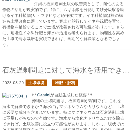
沖縄の石灰過剰土壌の改善策として、耐性のある
作物の活用が現実的です。特に、ムギネ酸を分泌して鉄分吸収を助
けるイネ科植物(サトウキビなど)が有効です。イネ科植物は根の構
造も土壌改良に適しています。客土と並行してイネ科緑肥を育て、
有機物を補給することで土壌が改善される可能性があります。さら
に、耐塩性イネ科緑肥と海水の活用も考えられます。物理性を高め
た土壌で海水栽培を実現できれば、画期的な解決策となるでしょ
う。
石灰過剰問題に対して海水を活用できるか？
2023-03-29
土壌環境
堆肥・肥料
/**
Gemini
が自動生成した概要 **/
沖縄の土壌問題は、石灰過剰が深刻です。これを
海水で解決できるか？海水にはマグネシウムやカリウムなど、土壌
に必要な成分も含まれています。特にマグネシウムは石灰過剰土壌
に不足しがちなので有効です。海水から塩化ナトリウムだけを除去
できれば、土壌改善に役立つ可能性があります。しかし、現状では
その技術は確立されていません。現在研究が進んでいるのは、逆浸