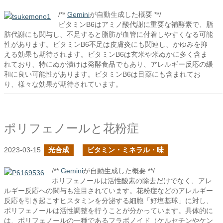
/**
Gemini
が自動生成した概要 **/
ビタミンB6はアミノ酸代謝に重要な補酵素で、脂
肪代謝にも関与し、不足すると脂肪が血管に付着しやすくなる可能
性があります。ビタミンB6不足は皮膚炎にも関連し、かゆみを抑
える効果も期待されます。ビタミンB6は玄米や米ぬかに多く含ま
れており、特にぬか漬けは発酵食品でもあり、アレルギー反応の緩
和に良い可能性があります。ビタミンB6は目薬にも含まれてお
り、様々な効果が期待されています。
ポリフェノールと花粉症
2023-03-15
光合成
ビタミン・ミネラル・味
/**
Gemini
が自動生成した概要 **/
ポリフェノールは活性酸素の除去だけでなく、アレ
ルギー反応への関与も注目されています。花粉症などのアレルギー
反応を引き起こすヒスタミンを分泌する細胞「好塩基球」に対し、
ポリフェノールは活性調整を行うことが分かっています。具体的に
は、ポリフェノールの一種であるフラボノイド（ケルセチンやケン