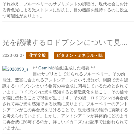
それゆえ、ブルーベリーのサプリメントの摂取は、現代社会におけ
る青色光による光ストレスに対抗し、目の機能を維持するのに役立
つ可能性があります。
光を認識するロドプシンについて見てみる
2023-03-07
化学全般
ビタミン・ミネラル・味
/**
Gemini
が自動生成した概要 **/
目のサプリとして知られるブルーベリー。その効
能は、豊富に含まれるアントシアニンという成分が、網膜で光を認
識するロドプシンという物質の再合成に関与しているためとされて
います。ロドプシンは光を感知すると構造変化を起こし、その信号
が脳に伝わることで視覚が生じます。その後、ロドプシンは再合成
されて再び光を感知できる状態に戻ります。ブルーベリーのアント
シアニンがこの再合成を助けることで、視覚機能の維持に貢献する
と考えられています。しかし、アントシアニンが具体的にどのよう
に再合成に関与するのか、詳しいメカニズムは記事では触れられて
いません。