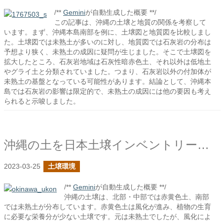
/**
Gemini
が自動生成した概要 **/
この記事は、沖縄の土壌と地質の関係を考察して
います。まず、沖縄本島南部を例に、土壌図と地質図を比較しまし
た。土壌図では未熟土が多いのに対し、地質図では石灰岩の分布は
予想より狭く、未熟土の成因に疑問が生じました。そこで土壌図を
拡大したところ、石灰岩地域は石灰性暗赤色土、それ以外は低地土
やグライ土と分類されていました。つまり、石灰岩以外の付加体が
未熟土の基盤となっている可能性があります。結論として、沖縄本
島では石灰岩の影響は限定的で、未熟土の成因には他の要因も考え
られると示唆しました。
沖縄の土を日本土壌インベントリーで確認してみる
2023-03-25
土壌環境
/**
Gemini
が自動生成した概要 **/
沖縄の土壌は、北部・中部では赤黄色土、南部
では未熟土が分布しています。赤黄色土は風化が進み、植物の生育
に必要な栄養分が少ない土壌です。元は未熟土でしたが、風化によ