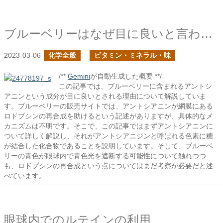
ブルーベリーはなぜ目に良いと言われているのか？
2023-03-06
化学全般
ビタミン・ミネラル・味
/**
Gemini
が自動生成した概要 **/
この記事では、ブルーベリーに含まれるアントシ
アニンという成分が目に良いとされる理由について解説していま
す。ブルーベリーの販売サイトでは、アントシアニンが網膜にある
ロドプシンの再合成を助けるという記述がありますが、具体的なメ
カニズムは不明です。そこで、この記事ではまずアントシアニンに
ついて詳しく解説し、それがアントシアニジンと呼ばれる色素に糖
が結合した化合物であることを説明しています。そして、ブルーベ
リーの青色が眼球内で青色光を遮断する可能性について触れつつ
も、ロドプシンの再合成という点についてはまだ考察が必要だと述
べています。
眼球内でのルテインの利用