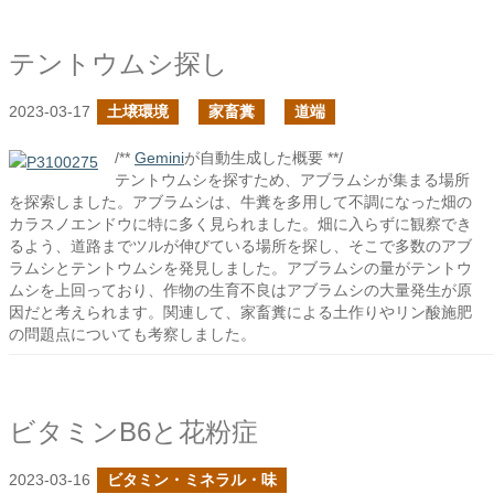
テントウムシ探し
2023-03-17
土壌環境
家畜糞
道端
/**
Gemini
が自動生成した概要 **/
テントウムシを探すため、アブラムシが集まる場所
を探索しました。アブラムシは、牛糞を多用して不調になった畑の
カラスノエンドウに特に多く見られました。畑に入らずに観察でき
るよう、道路までツルが伸びている場所を探し、そこで多数のアブ
ラムシとテントウムシを発見しました。アブラムシの量がテントウ
ムシを上回っており、作物の生育不良はアブラムシの大量発生が原
因だと考えられます。関連して、家畜糞による土作りやリン酸施肥
の問題点についても考察しました。
ビタミンB6と花粉症
2023-03-16
ビタミン・ミネラル・味