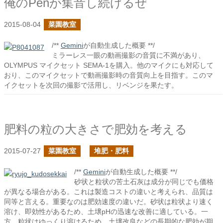
俺のPenが集音し続けるぜ
2015-08-04
菜園教室
/**
Gemini
が自動生成した概要 **/
ミラーレス一眼の動画撮影の音質に不満があり、
OLYMPUS マイクセット SEMA-1を購入。他のマイクにも対応して
おり、このマイクセットで動画撮影時の音質向上を目指す。このマ
イクセットを次回の撮影で活用し、リベンジを果たす。
肥料の粒の大きさで肥効を考える
2015-07-27
菜園教室
堆肥・肥料
/**
Gemini
が自動生成した概要 **/
砂状と粒状の苦土石灰は成分が同じでも価格
が異なる場合がある。これは製造コストの違いと考えられ、品質は
同等と言える。重要なのは肥効速度の違いだ。砂状は粒状より速く
溶け、即効性があるため、土壌pHの迅速な改善に適している。一
方、粒状はゆっくり溶けるため、土壌改良などの長期的な肥効が期