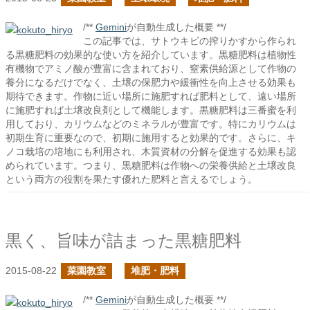
/**
Gemini
が自動生成した概要 **/
この記事では、サトウキビの搾りかすから作られ
る黒糖肥料の効果的な使い方を紹介しています。黒糖肥料は植物性
有機物でアミノ酸が豊富に含まれており、窒素供給源として作物の
養分になるだけでなく、土壌の保肥力や緩衝性を向上させる効果も
期待できます。作物に近い場所に施肥すれば肥料として、遠い場所
に施肥すれば土壌改良剤として機能します。黒糖肥料は三番蜜を利
用しており、カリウムなどのミネラルが豊富です。特にカリウムは
初期生育に重要なので、初期に施用すると効果的です。さらに、キ
ノコ栽培の培地にも利用され、木質資材の分解を促進する効果も認
められています。つまり、黒糖肥料は作物への栄養供給と土壌改良
という両方の役割を果たす優れた肥料と言えるでしょう。
黒く、旨味が詰まった黒糖肥料
2015-08-22
菜園教室
堆肥・肥料
/**
Gemini
が自動生成した概要 **/