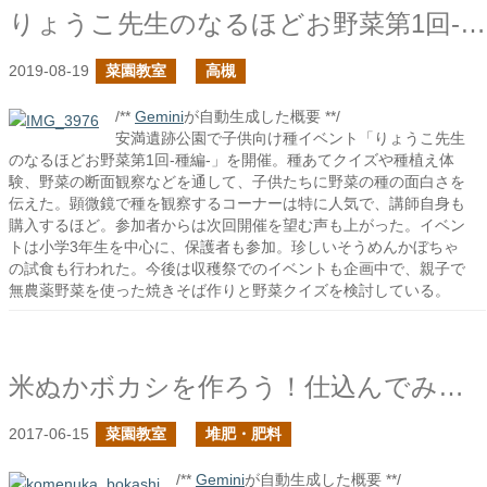
りょうこ先生のなるほどお野菜第1回-種編-
2019-08-19
菜園教室
高槻
/**
Gemini
が自動生成した概要 **/
安満遺跡公園で子供向け種イベント「りょうこ先生
のなるほどお野菜第1回-種編-」を開催。種あてクイズや種植え体
験、野菜の断面観察などを通して、子供たちに野菜の種の面白さを
伝えた。顕微鏡で種を観察するコーナーは特に人気で、講師自身も
購入するほど。参加者からは次回開催を望む声も上がった。イベン
トは小学3年生を中心に、保護者も参加。珍しいそうめんかぼちゃ
の試食も行われた。今後は収穫祭でのイベントも企画中で、親子で
無農薬野菜を使った焼きそば作りと野菜クイズを検討している。
米ぬかボカシを作ろう！仕込んでみる！再撮影
2017-06-15
菜園教室
堆肥・肥料
/**
Gemini
が自動生成した概要 **/