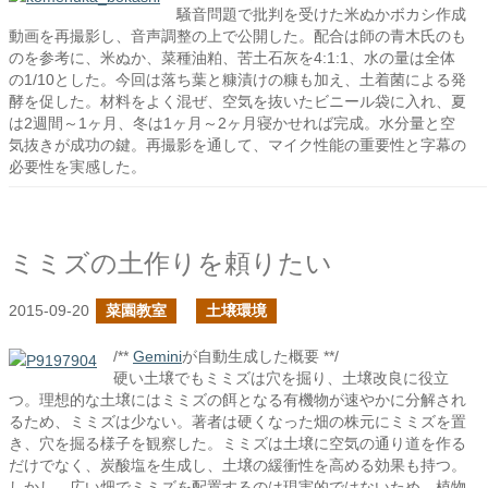
騒音問題で批判を受けた米ぬかボカシ作成
動画を再撮影し、音声調整の上で公開した。配合は師の青木氏のも
のを参考に、米ぬか、菜種油粕、苦土石灰を4:1:1、水の量は全体
の1/10とした。今回は落ち葉と糠漬けの糠も加え、土着菌による発
酵を促した。材料をよく混ぜ、空気を抜いたビニール袋に入れ、夏
は2週間～1ヶ月、冬は1ヶ月～2ヶ月寝かせれば完成。水分量と空
気抜きが成功の鍵。再撮影を通して、マイク性能の重要性と字幕の
必要性を実感した。
ミミズの土作りを頼りたい
2015-09-20
菜園教室
土壌環境
/**
Gemini
が自動生成した概要 **/
硬い土壌でもミミズは穴を掘り、土壌改良に役立
つ。理想的な土壌にはミミズの餌となる有機物が速やかに分解され
るため、ミミズは少ない。著者は硬くなった畑の株元にミミズを置
き、穴を掘る様子を観察した。ミミズは土壌に空気の通り道を作る
だけでなく、炭酸塩を生成し、土壌の緩衝性を高める効果も持つ。
しかし、広い畑でミミズを配置するのは現実的ではないため、植物