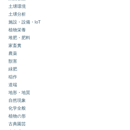
土壌環境
土壌分析
施設・設備・IoT
植物栄養
堆肥・肥料
家畜糞
農薬
獣害
緑肥
稲作
道端
地形・地質
自然現象
化学全般
植物の形
古典園芸