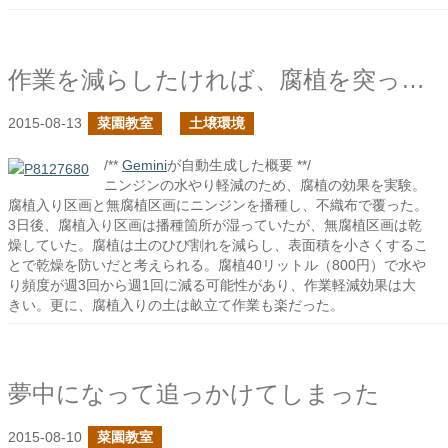
作業を減らしたければ、腐植を突っ込め
2015-08-13
菜園教室
土壌環境
/**
Gemini
が自動生成した概要 **/
ニンジンの水やり軽減のため、腐植の効果を実験。
腐植入り区画と無腐植区画にニンジンを播種し、不織布で覆った。
3日後、腐植入り区画は播種箇所が湿っていたが、無腐植区画は乾
燥していた。腐植は土のひび割れを減らし、表面積を小さくするこ
とで乾燥を防いだと考えられる。腐植40リットル（800円）で水や
り頻度が週3回から週1回に減る可能性があり、作業軽減効果は大
きい。更に、腐植入りの土は畝立て作業も楽だった。
夢中になって追っかけてしまった
2015-08-10
菜園教室