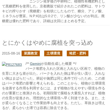
ニンジン発芽後の中耕時に、植物性有機肥料とし
て黒糖肥料を使用した。京都農販で紹介されたこの肥料は、サトウ
キビの搾りかす（廃糖蜜）を粒状にしたもので、糖分、アミノ酸、
ミネラルが豊富。N:P:K比は5:0:2で、リン酸が少ないのが利点。廃
糖蜜は優れた肥料であり、詳細は次回にまとめる予定。
とにかくはやめに腐植を突っ込め
2015-08-16
菜園教室
土壌環境
堆肥・肥料
/**
Gemini
が自動生成した概要 **/
バーク堆肥を入れた区画と入れない区画で、植物の
生育に大きな差が出た。バークを入れた側は草が生い茂り、入れな
い側はまばらだった。耕起や施肥は同じ条件で行ったため、この差
はバーク堆肥の影響と考えられる。このことから、植物が土壌環境
を改善する作用を利用するには、まず植物が生えやすい環境を作る
のが重要だと推測される。初期段階で腐植を大量投入すれば、植物
の生育が促進され、理想的な土壌環境へ早く到達できる。また、土
が柔らかくなることで作業効率も向上する。ただし、草抜きは増え
るが、柔らかい土壌では容易に除去できる。