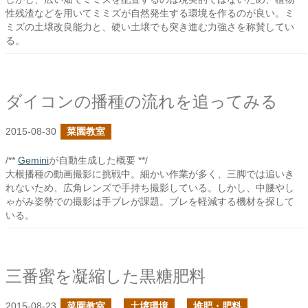
性残渣などを用いてミミズが自然発生する環境を作るのが良い。ミ
ミズの土壌改良能力と、硬い土壌でも突き進む力強さを称賛してい
る。
ダイコンの播種の流れを追ってみる
2015-08-30
菜園教室
/**
Gemini
が自動生成した概要 **/
大根播種の動画撮影に挑戦中。細かい作業が多く、三脚では追いき
れないため、広角レンズで手持ち撮影している。しかし、中腰やし
ゃがみ姿勢での撮影は手ブレが課題。ブレを軽減する機材を探して
いる。
三番蜜を凝縮した黒糖肥料
2015-08-23
菜園教室
土壌環境
堆肥・肥料