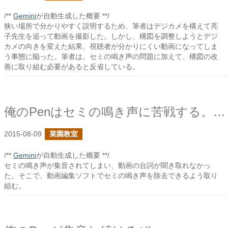
/**
Gemini
が自動生成した概要 **/
狭い場所で分かりやすく説明するため、筆者はデジカメを構えて亮
子先生を追って動画を撮影した。しかし、構図を調整しようとデジ
カメの向きを変えた結果、視聴者が分かりにくい動画になってしま
う事態に陥った。筆者は、セミの鳴き声の問題に加えて、構図の改
善に取り組む必要があると反省している。
俺のPenはセミの鳴き声に苦戦する。夏である。
2015-08-09
菜園教室
/**
Gemini
が自動生成した概要 **/
セミの鳴き声が集音されてしまい、動画の台詞が聞き取れなかっ
た。そこで、動画編集ソフトでセミの鳴き声を除去できるよう取り
組む。