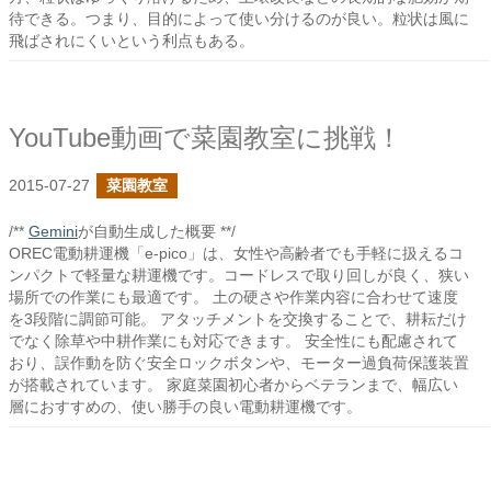
待できる。つまり、目的によって使い分けるのが良い。粒状は風に
飛ばされにくいという利点もある。
YouTube動画で菜園教室に挑戦！
2015-07-27
菜園教室
/**
Gemini
が自動生成した概要 **/
OREC電動耕運機「e-pico」は、女性や高齢者でも手軽に扱えるコ
ンパクトで軽量な耕運機です。コードレスで取り回しが良く、狭い
場所での作業にも最適です。 土の硬さや作業内容に合わせて速度
を3段階に調節可能。 アタッチメントを交換することで、耕耘だけ
でなく除草や中耕作業にも対応できます。 安全性にも配慮されて
おり、誤作動を防ぐ安全ロックボタンや、モーター過負荷保護装置
が搭載されています。 家庭菜園初心者からベテランまで、幅広い
層におすすめの、使い勝手の良い電動耕運機です。