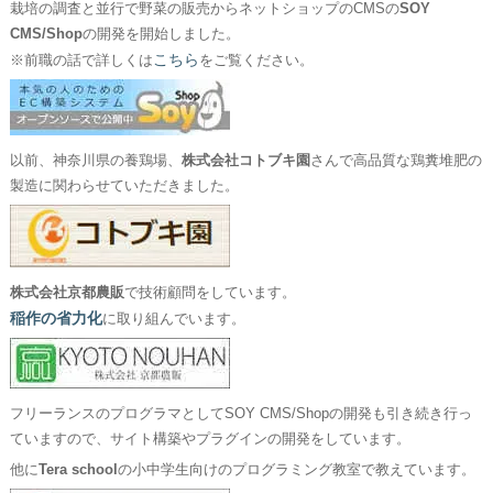
栽培の調査と並行で野菜の販売からネットショップのCMSの
SOY
CMS/Shop
の開発を開始しました。
こちら
※前職の話で詳しくは
をご覧ください。
以前、神奈川県の養鶏場、
株式会社コトブキ園
さんで高品質な鶏糞堆肥の
製造に関わらせていただきました。
株式会社京都農販
で技術顧問をしています。
稲作の省力化
に取り組んでいます。
フリーランスのプログラマとしてSOY CMS/Shopの開発も引き続き行っ
ていますので、サイト構築やプラグインの開発をしています。
他に
Tera school
の小中学生向けのプログラミング教室で教えています。