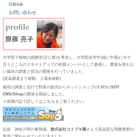
GitHub
お問い合わせ
大学院で植物の細胞学(主に形)を専攻し、大学院在学中(後に中退)に今で
言うところのスタートアップの初期メンバーとして参画し、農薬を使わな
い栽培の調査と技法の開発を行っていました。
(資金調達まで経験。上場未経験)
栽培の調査と並行で野菜の販売からネットショップのCMSの
SOY
CMS/Shop
の開発を開始しました。
こちら
※前職の話で詳しくは
をご覧ください。
以前、神奈川県の養鶏場、
株式会社コトブキ園
さんで高品質な鶏糞堆肥の
製造に関わらせていただきました。