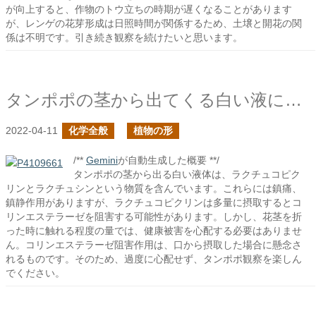
が向上すると、作物のトウ立ちの時期が遅くなることがあります
が、レンゲの花芽形成は日照時間が関係するため、土壌と開花の関
係は不明です。引き続き観察を続けたいと思います。
タンポポの茎から出てくる白い液に触れて大丈夫？
2022-04-11
化学全般
植物の形
/**
Gemini
が自動生成した概要 **/
タンポポの茎から出る白い液体は、ラクチュコピク
リンとラクチュシンという物質を含んでいます。これらには鎮痛、
鎮静作用がありますが、ラクチュコピクリンは多量に摂取するとコ
リンエステラーゼを阻害する可能性があります。しかし、花茎を折
った時に触れる程度の量では、健康被害を心配する必要はありませ
ん。コリンエステラーゼ阻害作用は、口から摂取した場合に懸念さ
れるものです。そのため、過度に心配せず、タンポポ観察を楽しん
でください。