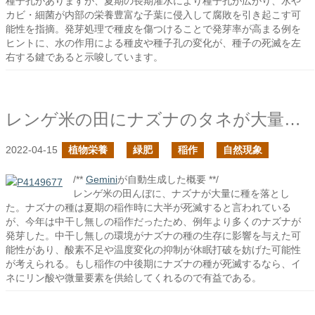
種子孔がありますが、夏期の長期灌水により種子孔が広がり、水や
カビ・細菌が内部の栄養豊富な子葉に侵入して腐敗を引き起こす可
能性を指摘。発芽処理で種皮を傷つけることで発芽率が高まる例を
ヒントに、水の作用による種皮や種子孔の変化が、種子の死滅を左
右する鍵であると示唆しています。
レンゲ米の田にナズナのタネが大量に落ちた
2022-04-15
植物栄養
緑肥
稲作
自然現象
/**
Gemini
が自動生成した概要 **/
レンゲ米の田んぼに、ナズナが大量に種を落とし
た。ナズナの種は夏期の稲作時に大半が死滅すると言われている
が、今年は中干し無しの稲作だったため、例年より多くのナズナが
発芽した。中干し無しの環境がナズナの種の生存に影響を与えた可
能性があり、酸素不足や温度変化の抑制が休眠打破を妨げた可能性
が考えられる。もし稲作の中後期にナズナの種が死滅するなら、イ
ネにリン酸や微量要素を供給してくれるので有益である。