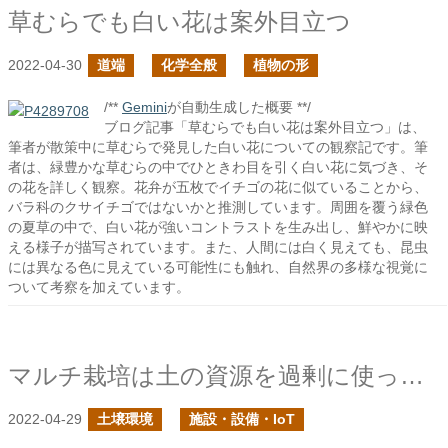
草むらでも白い花は案外目立つ
2022-04-30
道端
化学全般
植物の形
/**
Gemini
が自動生成した概要 **/
ブログ記事「草むらでも白い花は案外目立つ」は、
筆者が散策中に草むらで発見した白い花についての観察記です。筆
者は、緑豊かな草むらの中でひときわ目を引く白い花に気づき、そ
の花を詳しく観察。花弁が五枚でイチゴの花に似ていることから、
バラ科のクサイチゴではないかと推測しています。周囲を覆う緑色
の夏草の中で、白い花が強いコントラストを生み出し、鮮やかに映
える様子が描写されています。また、人間には白く見えても、昆虫
には異なる色に見えている可能性にも触れ、自然界の多様な視覚に
ついて考察を加えています。
マルチ栽培は土の資源を過剰に使ってしまう
2022-04-29
土壌環境
施設・設備・IoT