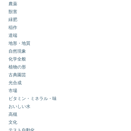
農薬
獣害
緑肥
稲作
道端
地形・地質
自然現象
化学全般
植物の形
古典園芸
光合成
市場
ビタミン・ミネラル・味
おいしい水
高槻
文化
テスト自動化