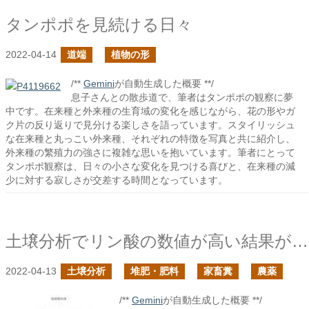
タンポポを見続ける日々
2022-04-14
道端
植物の形
/**
Gemini
が自動生成した概要 **/
息子さんとの散歩道で、筆者はタンポポの観察に夢
中です。在来種と外来種の生育域の変化を感じながら、花の形やガ
ク片の反り返りで見分ける楽しさを語っています。スタイリッシュ
な在来種と丸っこい外来種、それぞれの特徴を写真と共に紹介し、
外来種の繁殖力の強さに複雑な思いを抱いています。筆者にとって
タンポポ観察は、日々の小さな変化を見つける喜びと、在来種の減
少に対する寂しさが交差する時間となっています。
土壌分析でリン酸の数値が高い結果が返ってきたら次作は気を引き締めた方が良い
2022-04-13
土壌分析
堆肥・肥料
家畜糞
農薬
/**
Gemini
が自動生成した概要 **/