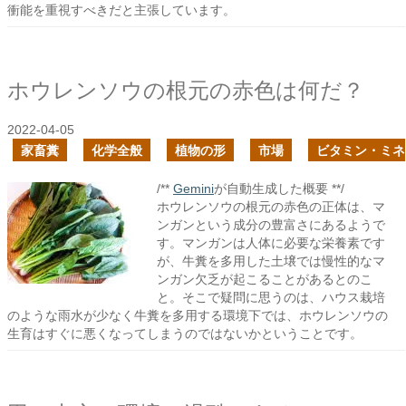
衝能を重視すべきだと主張しています。
ホウレンソウの根元の赤色は何だ？
2022-04-05
家畜糞
化学全般
植物の形
市場
ビタミン・ミネ
/**
Gemini
が自動生成した概要 **/
ホウレンソウの根元の赤色の正体は、マ
ンガンという成分の豊富さにあるようで
す。マンガンは人体に必要な栄養素です
が、牛糞を多用した土壌では慢性的なマ
ンガン欠乏が起こることがあるとのこ
と。そこで疑問に思うのは、ハウス栽培
のような雨水が少なく牛糞を多用する環境下では、ホウレンソウの
生育はすぐに悪くなってしまうのではないかということです。