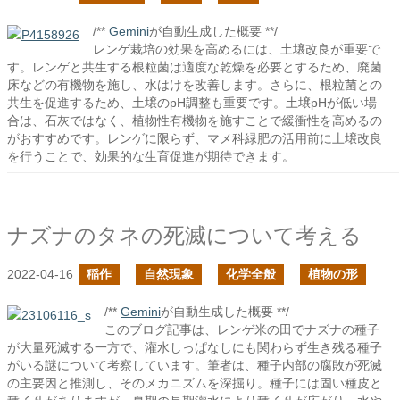
/**
Gemini
が自動生成した概要 **/
レンゲ栽培の効果を高めるには、土壌改良が重要で
す。レンゲと共生する根粒菌は適度な乾燥を必要とするため、廃菌
床などの有機物を施し、水はけを改善します。さらに、根粒菌との
共生を促進するため、土壌のpH調整も重要です。土壌pHが低い場
合は、石灰ではなく、植物性有機物を施すことで緩衝性を高めるの
がおすすめです。レンゲに限らず、マメ科緑肥の活用前に土壌改良
を行うことで、効果的な生育促進が期待できます。
ナズナのタネの死滅について考える
2022-04-16
稲作
自然現象
化学全般
植物の形
/**
Gemini
が自動生成した概要 **/
このブログ記事は、レンゲ米の田でナズナの種子
が大量死滅する一方で、灌水しっぱなしにも関わらず生き残る種子
がいる謎について考察しています。筆者は、種子内部の腐敗が死滅
の主要因と推測し、そのメカニズムを深掘り。種子には固い種皮と