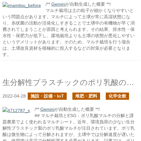
/**
Gemini
が自動生成した概要 **/
マルチ栽培は土の粒子が細かくなりやすいと
いう問題点があります。マルチによって土壌が常に高湿状態にな
り、糸状菌の活動が活発化しすぎることで土壌中の有機物が早く消
費されてしまうことが原因と考えられます。その結果、排水性・保
水性・保肥力が低下し、露地栽培よりも土壌の状態が悪化しやすい
というデメリットがあります。そのため、マルチ栽培を行う場合
は、土壌改良資材を積極的に投入するなどの対策が必要となりま
す。
生分解性プラスチックのポリ乳酸の処分法を調べてみた
2022-04-28
施設・設備・IoT
堆肥・肥料
化学全般
/**
Gemini
が自動生成した概要 **/
## マルチ栽培とESG：ポリ乳酸マルチの分解と課
題農業でよく使われるマルチシート。近年、環境負荷の少ない生分
解性プラスチック製のポリ乳酸マルチが注目されています。ポリ乳
酸は微生物によって分解されますが、土壌中では分解速度が遅いた
め、使用後は高温で分解処理する必要があります。記事では、ポリ