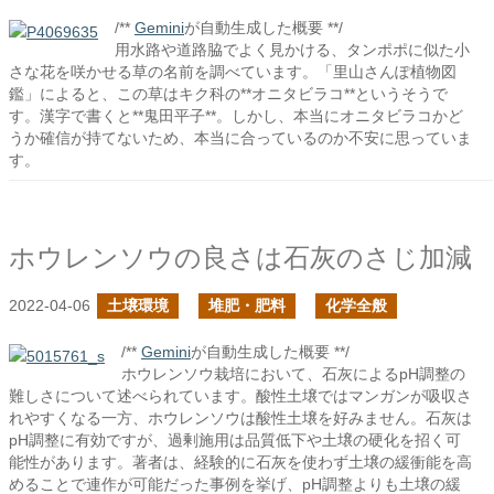
/**
Gemini
が自動生成した概要 **/
用水路や道路脇でよく見かける、タンポポに似た小
さな花を咲かせる草の名前を調べています。「里山さんぽ植物図
鑑」によると、この草はキク科の**オニタビラコ**というそうで
す。漢字で書くと**鬼田平子**。しかし、本当にオニタビラコかど
うか確信が持てないため、本当に合っているのか不安に思っていま
す。
ホウレンソウの良さは石灰のさじ加減
2022-04-06
土壌環境
堆肥・肥料
化学全般
/**
Gemini
が自動生成した概要 **/
ホウレンソウ栽培において、石灰によるpH調整の
難しさについて述べられています。酸性土壌ではマンガンが吸収さ
れやすくなる一方、ホウレンソウは酸性土壌を好みません。石灰は
pH調整に有効ですが、過剰施用は品質低下や土壌の硬化を招く可
能性があります。著者は、経験的に石灰を使わず土壌の緩衝能を高
めることで連作が可能だった事例を挙げ、pH調整よりも土壌の緩