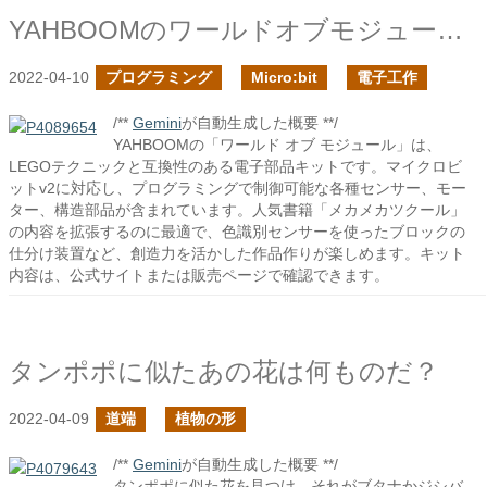
YAHBOOMのワールドオブモジュールを購入した
2022-04-10
プログラミング
Micro:bit
電子工作
/**
Gemini
が自動生成した概要 **/
YAHBOOMの「ワールド オブ モジュール」は、
LEGOテクニックと互換性のある電子部品キットです。マイクロビ
ットv2に対応し、プログラミングで制御可能な各種センサー、モー
ター、構造部品が含まれています。人気書籍「メカメカツクール」
の内容を拡張するのに最適で、色識別センサーを使ったブロックの
仕分け装置など、創造力を活かした作品作りが楽しめます。キット
内容は、公式サイトまたは販売ページで確認できます。
タンポポに似たあの花は何ものだ？
2022-04-09
道端
植物の形
/**
Gemini
が自動生成した概要 **/
タンポポに似た花を見つけ、それがブタナかジシバ