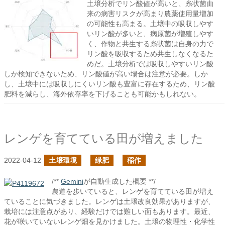
土壌分析でリン酸値が高いと、糸状菌由
来の病害リスクが高まり農薬使用量増加
の可能性も高まる。土壌中の吸収しやす
いリン酸が多いと、病原菌が増殖しやす
く、作物と共生する糸状菌は自身の力で
リン酸を吸収するため共生しなくなるた
めだ。土壌分析では吸収しやすいリン酸
しか検知できないため、リン酸値が高い場合は注意が必要。しか
し、土壌中には吸収しにくいリン酸も豊富に存在するため、リン酸
肥料を減らし、海外依存率を下げることも可能かもしれない。
レンゲを育てている田が増えました
2022-04-12
土壌環境
緑肥
稲作
/**
Gemini
が自動生成した概要 **/
農道を歩いていると、レンゲを育てている田が増え
ていることに気づきました。レンゲは土壌改良効果がありますが、
栽培には注意点があり、経験だけでは難しい面もあります。最近、
花が咲いていないレンゲ畑を見かけました。土壌の物理性・化学性