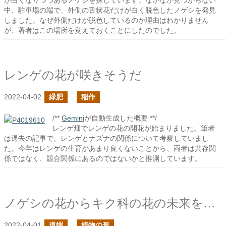
が白くなりつつあるノゲシを探しています。なかなか見つからない
中、駐車場の端で、外側の舌状花だけが白く脱色したノゲシを発見
しました。なぜ外側だけが脱色しているのか理由はわかりません
が、著者はこの場所を覚えておくことにしたのでした。
レンゲの花が咲きそうだ
2022-04-02
緑肥
稲作
/**
Gemini
が自動生成した概要 **/
レンゲ畑でレンゲの花の開花が始まりました。筆者
は過去の記事で、レンゲとナズナの関係について考察していまし
た。今年はレンゲの生育があまり良くないことから、両者は共存関
係ではなく、競合関係にあるのではないかと推測しています。
ノゲシの花からキク科の花の未来を思う
2022-04-01
道端
植物の形