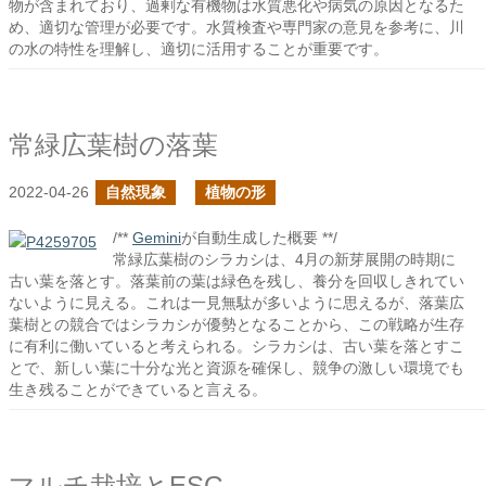
物が含まれており、過剰な有機物は水質悪化や病気の原因となるた
め、適切な管理が必要です。水質検査や専門家の意見を参考に、川
の水の特性を理解し、適切に活用することが重要です。
常緑広葉樹の落葉
2022-04-26
自然現象
植物の形
/**
Gemini
が自動生成した概要 **/
常緑広葉樹のシラカシは、4月の新芽展開の時期に
古い葉を落とす。落葉前の葉は緑色を残し、養分を回収しきれてい
ないように見える。これは一見無駄が多いように思えるが、落葉広
葉樹との競合ではシラカシが優勢となることから、この戦略が生存
に有利に働いていると考えられる。シラカシは、古い葉を落とすこ
とで、新しい葉に十分な光と資源を確保し、競争の激しい環境でも
生き残ることができていると言える。
マルチ栽培とESG