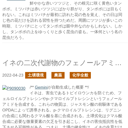
鮮やかな赤いツツジと、その根元に咲く黄色いタン
ポポ。ミツバチは赤いツツジにばかり群がり、タンポポには目もく
れない。これはミツバチが最初に訪れた花の色を覚え、その日は同
じ色の花だけを訪れる習性を持つためだ。周囲にツツジが多いこの
時期、ミツバチにとってタンポポは眼中外なのかもしれない。しか
し、タンポポの上をゆっくりと歩く昆虫の姿も。一体何という名の
昆虫だろう。
イネの二次代謝物のフェノールアミドを調べてみた
2022-04-23
土壌環境
農薬
化学全般
/**
Gemini
が自動生成した概要 **/
イネは、害虫であるトビイロウンカを防ぐため、フ
ェルロイルプトレシンやp-クマロイルプトレシンというフェノール
アミドを合成する。これらの物質は、ジャスモン酸の前駆体である
OPDAによって誘導される。p-クマロイルプトレシンは、リグニン
の合成にも関わるクマル酸を基に合成される。土壌劣化はクマル酸
合成に必要な微量要素の欠乏を引き起こし、イネの害虫抵抗性を低
下させる可能性がある。つまり、土壌の健全性は、イネの生育だけ