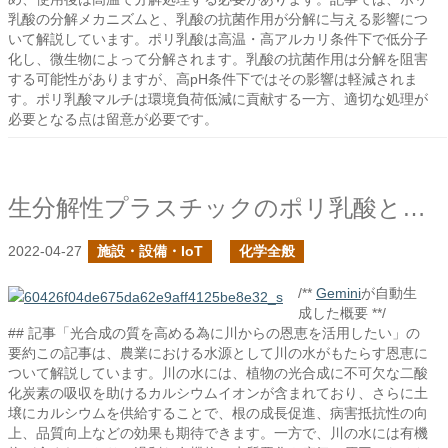
乳酸の分解メカニズムと、乳酸の抗菌作用が分解に与える影響につ
いて解説しています。ポリ乳酸は高温・高アルカリ条件下で低分子
化し、微生物によって分解されます。乳酸の抗菌作用は分解を阻害
する可能性がありますが、高pH条件下ではその影響は軽減されま
す。ポリ乳酸マルチは環境負荷低減に貢献する一方、適切な処理が
必要となる点は留意が必要です。
生分解性プラスチックのポリ乳酸とは何か？
2022-04-27
施設・設備・IoT
化学全般
/**
Gemini
が自動生
成した概要 **/
## 記事「光合成の質を高める為に川からの恩恵を活用したい」の
要約この記事は、農業における水源として川の水がもたらす恩恵に
ついて解説しています。川の水には、植物の光合成に不可欠な二酸
化炭素の吸収を助けるカルシウムイオンが含まれており、さらに土
壌にカルシウムを供給することで、根の成長促進、病害抵抗性の向
上、品質向上などの効果も期待できます。一方で、川の水には有機