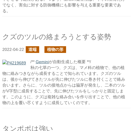
でなく、害虫に対する防御機構にも影響を与える重要な要素であ
る。
クズのツルの絡まろうとする姿勢
2022-04-22
道端
植物の形
/**
Gemini
が自動生成した概要 **/
秋の七草の一つ、クズは、マメ科の植物で、他の植
物に絡みつきながら成長することで知られています。クズのツル
は、後から伸びてきたツルが先に伸びたツルに巻き付くことで絡み
合います。さらに、ツルの接地点からは脇芽が発生し、二本のツル
がV字型に成長することで、先に伸びたツルをしっかりと固定しま
す。このように、クズは複雑な絡み合いを作り出すことで、他の植
物の上を覆い尽くすように成長していくのです。
タンポポは強い