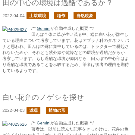
田の中心の環境は過酷であるか？
2022-04-04
土壌環境
稲作
自然現象
/**
Gemini
が自動生成した概要 **/
田んぼ全体に草が生い茂る中、端に白い花が群生し
ている理由について考察しています。花はアブラナ科のタネツケバ
ナと思われ、田んぼの縁に集中しているのは、トラクターで耕起さ
れないためか、それとも紫外線や乾燥などの環境が過酷だからか、
考察しています。もし過酷な環境が原因なら、田んぼの中心部はよ
り過酷な環境であることを示唆するため、筆者は後者の理由を期待
しているようです。
白い花弁のノゲシを探せ
2022-04-03
道端
植物の形
/**
Gemini
が自動生成した概要 **/
著者は、以前に読んだ記事をきっかけに、花弁の色