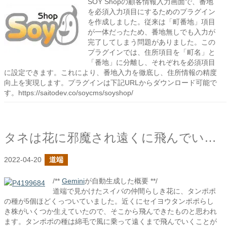
SOY Shopの顧客情報入力画面で、番地
を必須入力項目にするためのプラグイン
を作成しました。従来は「町番地」項目
が一体だったため、番地無しでも入力が
完了してしまう問題がありました。この
プラグインでは、住所項目を「町名」と
「番地」に分離し、それぞれを必須項目
に設定できます。これにより、番地入力を徹底し、住所情報の精度
向上を実現します。プラグインは下記URLからダウンロード可能で
す。https://saitodev.co/soycms/soyshop/
タネは花に邪魔され遠くに飛んでいけなかった
2022-04-20
道端
/**
Gemini
が自動生成した概要 **/
道端で見かけたスイバの仲間らしき花に、タンポポ
の種が5個ほどくっついていました。近くにセイヨウタンポポらし
き株がいくつか生えていたので、そこから飛んできたものと思われ
ます。タンポポの種は綿毛で風に乗って遠くまで飛んでいくことが