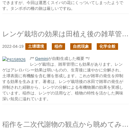
できますが、今回は運悪くスイバの花にくっついてしまったようで
す。タンポポの種の旅は厳しいですね。
レンゲ栽培の効果は田植え後の雑草管理にも影響を与える
2022-04-19
土壌環境
稲作
自然現象
化学全般
/**
Gemini
が自動生成した概要 **/
レンゲ栽培は、雑草管理にも効果があります。レン
ゲはアレロパシー効果は弱いものの、生育後に速やかに分解され、
土壌表面に有機酸を含む層を形成します。これが雑草の発生を抑制
する効果を生みます。著者は、レンゲ栽培後の水田で雑草の発生が
抑制された経験から、レンゲの分解による有機物層の効果を実感し
ています。稲作は、レンゲの活用など、植物の特性を活かした興味
深い知見に溢れています。
稲作を二次代謝物の観点から眺めてみると