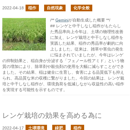
2022-04-18
稲作
自然現象
化学全般
/**
Gemini
が自動生成した概要 **/
## レンゲと中干しなし稲作がもたらし
た秀品率向上今年は、土壌の物理性改善
に加え、レンゲ栽培と中干しなし稲作を
実践した結果、稲作の秀品率が劇的に向
上しました。従来は、雑草や害虫の発生
に悩まされていましたが、今年はレンゲ
の抑制効果と、稲自身が分泌する「フェノール性アミド」という物
質の増加により、除草剤や殺虫剤の使用を大幅に減らすことができ
ました。その結果、稲は健全に生育し、食害による品質低下も抑え
られ、高品質な米の収穫に繋がりました。今回の結果は、レンゲ栽
培と中干しなし稲作が、環境負荷を低減しながら収益性の高い稲作
を実現する可能性を示すものです。
レンゲ栽培の効果を高める為に
2022-04-17
土壌環境
緑肥
稲作