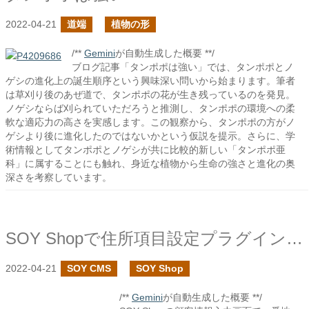
2022-04-21
道端
植物の形
/**
Gemini
が自動生成した概要 **/
ブログ記事「タンポポは強い」では、タンポポとノ
ゲシの進化上の誕生順序という興味深い問いから始まります。筆者
は草刈り後のあぜ道で、タンポポの花が生き残っているのを発見。
ノゲシならば刈られていただろうと推測し、タンポポの環境への柔
軟な適応力の高さを実感します。この観察から、タンポポの方がノ
ゲシより後に進化したのではないかという仮説を提示。さらに、学
術情報としてタンポポとノゲシが共に比較的新しい「タンポポ亜
科」に属することにも触れ、身近な植物から生命の強さと進化の奥
深さを考察しています。
SOY Shopで住所項目設定プラグインを作成しました
2022-04-21
SOY CMS
SOY Shop
/**
Gemini
が自動生成した概要 **/