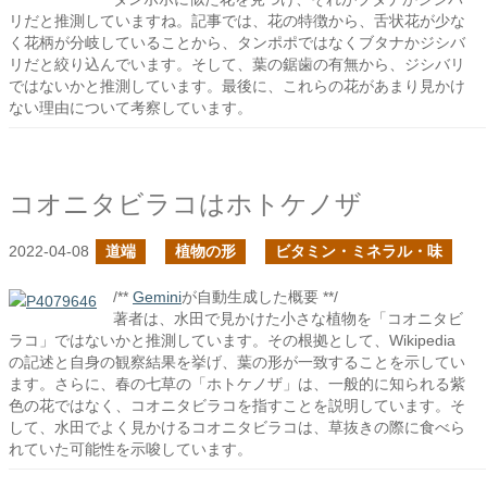
リだと推測していますね。記事では、花の特徴から、舌状花が少な
く花柄が分岐していることから、タンポポではなくブタナかジシバ
リだと絞り込んでいます。そして、葉の鋸歯の有無から、ジシバリ
ではないかと推測しています。最後に、これらの花があまり見かけ
ない理由について考察しています。
コオニタビラコはホトケノザ
2022-04-08
道端
植物の形
ビタミン・ミネラル・味
/**
Gemini
が自動生成した概要 **/
著者は、水田で見かけた小さな植物を「コオニタビ
ラコ」ではないかと推測しています。その根拠として、Wikipedia
の記述と自身の観察結果を挙げ、葉の形が一致することを示してい
ます。さらに、春の七草の「ホトケノザ」は、一般的に知られる紫
色の花ではなく、コオニタビラコを指すことを説明しています。そ
して、水田でよく見かけるコオニタビラコは、草抜きの際に食べら
れていた可能性を示唆しています。