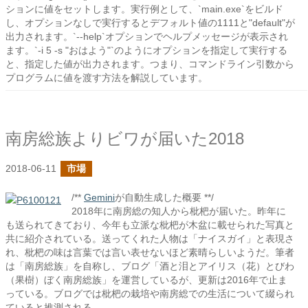
ションに値をセットします。実行例として、`main.exe`をビルド
し、オプションなしで実行するとデフォルト値の1111と"default"が
出力されます。`--help`オプションでヘルプメッセージが表示され
ます。`-i 5 -s "おはよう"`のようにオプションを指定して実行する
と、指定した値が出力されます。つまり、コマンドライン引数から
プログラムに値を渡す方法を解説しています。
南房総族よりビワが届いた2018
2018-06-11
市場
/**
Gemini
が自動生成した概要 **/
2018年に南房総の知人から枇杷が届いた。昨年に
も送られてきており、今年も立派な枇杷が木盆に載せられた写真と
共に紹介されている。送ってくれた人物は「ナイスガイ」と表現さ
れ、枇杷の味は言葉では言い表せないほど素晴らしいようだ。筆者
は「南房総族」を自称し、ブログ「酒と泪とアイリス（花）とびわ
（果樹）ぼく南房総族」を運営しているが、更新は2016年で止ま
っている。ブログでは枇杷の栽培や南房総での生活について綴られ
ていると推測される。