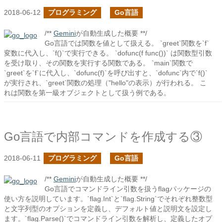
2018-06-12
プログラミング
Go言語
/**
Gemini
が自動生成した概要 **/
Go言語では関数を値として扱える。 `greet`関数を`f`
変数に代入し、`f()`で実行できる。 `dofunc(f func())` は関数型引数
を受け取り、その関数を実行する関数である。 `main`関数で
`greet`を`f`に代入し、`dofunc(f)`を呼び出すと、`dofunc`内で`f()`
が実行され、`greet`関数の処理（"hello"の表示）が行われる。 こ
れは関数を第一級オブジェクトとして扱う例である。
Go言語で内部コマンドを作成する③
2018-06-11
プログラミング
Go言語
/**
Gemini
が自動生成した概要 **/
Go言語でコマンドライン引数を扱うflagパッケージの
使い方を説明しています。`flag.Int`と`flag.String`でそれぞれ整数型
と文字列型のオプションを定義し、デフォルト値と説明文を設定し
ます。`flag.Parse()`でコマンドライン引数を解析し、定義したオプ