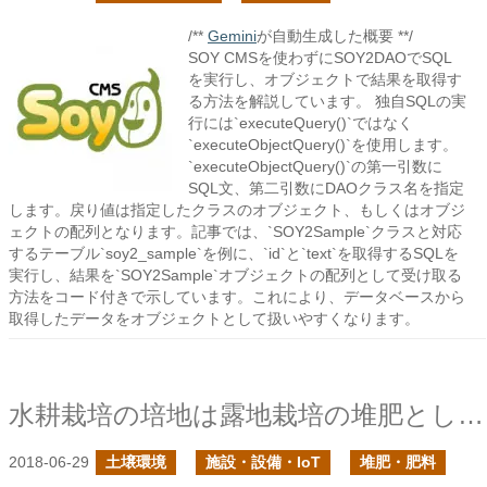
/**
Gemini
が自動生成した概要 **/
SOY CMSを使わずにSOY2DAOでSQL
を実行し、オブジェクトで結果を取得す
る方法を解説しています。 独自SQLの実
行には`executeQuery()`ではなく
`executeObjectQuery()`を使用します。
`executeObjectQuery()`の第一引数に
SQL文、第二引数にDAOクラス名を指定
します。戻り値は指定したクラスのオブジェクト、もしくはオブジ
ェクトの配列となります。記事では、`SOY2Sample`クラスと対応
するテーブル`soy2_sample`を例に、`id`と`text`を取得するSQLを
実行し、結果を`SOY2Sample`オブジェクトの配列として受け取る
方法をコード付きで示しています。これにより、データベースから
取得したデータをオブジェクトとして扱いやすくなります。
水耕栽培の培地は露地栽培の堆肥として再利用できるか？
2018-06-29
土壌環境
施設・設備・IoT
堆肥・肥料