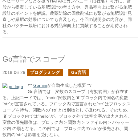
ベビーリーフなどを扱うHATAKEカンパニー（旧社名）向けに、普
段から提案している基肥設計の考え方や、秀品率向上に繋がる施肥
設計のポイントを解説。農薬防除の回数削減にも繋がる施肥設計見
直しや緑肥の効果についても言及した。今回の説明会の内容が、同
社のパクチー栽培における秀品率向上に貢献することが期待され
る。
Go言語でスコープ
2018-06-26
プログラミング
Go言語
/**
Gemini
が自動生成した概要 **/
Go言語では、変数のスコープ（有効範囲）が存在す
る。上記コードでは、`main`関数内と`if`ブロック内で同名の変数
`str`が宣言されている。ブロック内で宣言された`str`はブロックス
コープを持ち、関数内の`str`とは別物として扱われる。そのため、
`if`ブロック内では"hello"が、ブロック外では空文字が出力される。
変数の優先順位は、ブロック内 > 関数内 > ファイル内 > パッケー
ジ内 の順となる。この例では、ブロック内の`str`が優先され、関
数内の`str`は影響を受けない。