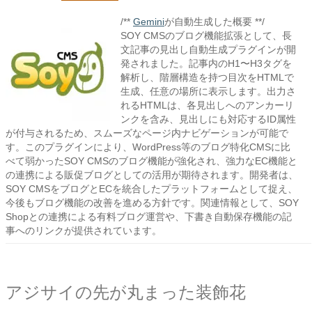
/**
Gemini
が自動生成した概要 **/
SOY CMSのブログ機能拡張として、長
文記事の見出し自動生成プラグインが開
発されました。記事内のH1〜H3タグを
解析し、階層構造を持つ目次をHTMLで
生成、任意の場所に表示します。出力さ
れるHTMLは、各見出しへのアンカーリ
ンクを含み、見出しにも対応するID属性
が付与されるため、スムーズなページ内ナビゲーションが可能で
す。このプラグインにより、WordPress等のブログ特化CMSに比
べて弱かったSOY CMSのブログ機能が強化され、強力なEC機能と
の連携による販促ブログとしての活用が期待されます。開発者は、
SOY CMSをブログとECを統合したプラットフォームとして捉え、
今後もブログ機能の改善を進める方針です。関連情報として、SOY
Shopとの連携による有料ブログ運営や、下書き自動保存機能の記
事へのリンクが提供されています。
アジサイの先が丸まった装飾花