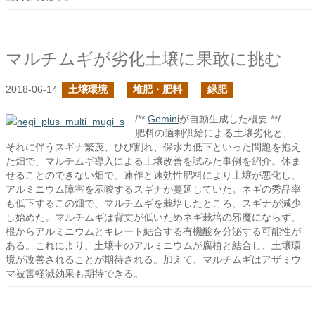
マルチムギが劣化土壌に果敢に挑む
2018-06-14
土壌環境
堆肥・肥料
緑肥
/**
Gemini
が自動生成した概要 **/
肥料の過剰供給による土壌劣化と、
それに伴うスギナ繁茂、ひび割れ、保水力低下といった問題を抱え
た畑で、マルチムギ導入による土壌改善を試みた事例を紹介。休ま
せることのできない畑で、連作と速効性肥料により土壌が悪化し、
アルミニウム障害を示唆するスギナが蔓延していた。ネギの秀品率
も低下するこの畑で、マルチムギを栽培したところ、スギナが減少
し始めた。マルチムギは背丈が低いためネギ栽培の邪魔にならず、
根からアルミニウムとキレート結合する有機酸を分泌する可能性が
ある。これにより、土壌中のアルミニウムが腐植と結合し、土壌環
境が改善されることが期待される。加えて、マルチムギはアザミウ
マ被害軽減効果も期待できる。