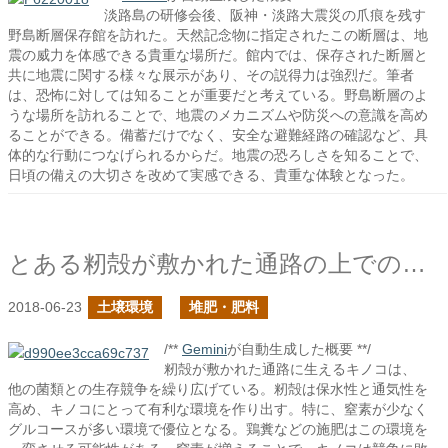
淡路島の研修会後、阪神・淡路大震災の爪痕を残す
野島断層保存館を訪れた。天然記念物に指定されたこの断層は、地
震の威力を体感できる貴重な場所だ。館内では、保存された断層と
共に地震に関する様々な展示があり、その説得力は強烈だ。筆者
は、恐怖に対しては知ることが重要だと考えている。野島断層のよ
うな場所を訪れることで、地震のメカニズムや防災への意識を高め
ることができる。備蓄だけでなく、安全な避難経路の確認など、具
体的な行動につなげられるからだ。地震の恐ろしさを知ることで、
日頃の備えの大切さを改めて実感できる、貴重な体験となった。
とある籾殻が敷かれた通路の上での戦い
2018-06-23
土壌環境
堆肥・肥料
/**
Gemini
が自動生成した概要 **/
籾殻が敷かれた通路に生えるキノコは、
他の菌類との生存競争を繰り広げている。籾殻は保水性と通気性を
高め、キノコにとって有利な環境を作り出す。特に、窒素が少なく
グルコースが多い環境で優位となる。鶏糞などの施肥はこの環境を