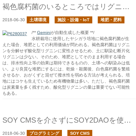
褐色腐朽菌のいるところではリグニンはどうなるか？
2018-06-30
土壌環境
施設・設備・IoT
堆肥・肥料
/**
Gemini
が自動生成した概要 **/
水耕栽培に使用したヤシガラ培地に褐色腐朽菌が生
えた場合、堆肥としての利用価値が問われる。褐色腐朽菌はリグニ
ンを分解せず酸化型リグニンに変性させるため、土に馴染む断片化
リグニンは少ない。そのため、堆肥としてそのまま利用する場合
は、排水性向上等の効果は期待できるものの、土壌への馴染みは低
い。より良質な堆肥にするには、乾燥・殺菌後、白色腐朽菌を繁殖
させるか、おがくずと混ぜて撥水性を弱める方法が考えられる。培
地にはコケも生えているため有機物量は多い。ただし、褐色腐朽菌
は炭素量を多く残すため、酸化型リグニンの量は重要でない可能性
もある。
SOY CMSを介さずにSOY2DAOを使ってみる２
2018-06-30
プログラミング
SOY CMS