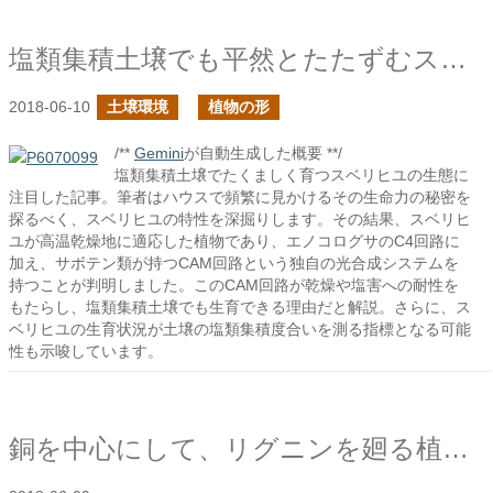
塩類集積土壌でも平然とたたずむスベリヒユ
2018-06-10
土壌環境
植物の形
/**
Gemini
が自動生成した概要 **/
塩類集積土壌でたくましく育つスベリヒユの生態に
注目した記事。筆者はハウスで頻繁に見かけるその生命力の秘密を
探るべく、スベリヒユの特性を深掘りします。その結果、スベリヒ
ユが高温乾燥地に適応した植物であり、エノコログサのC4回路に
加え、サボテン類が持つCAM回路という独自の光合成システムを
持つことが判明しました。このCAM回路が乾燥や塩害への耐性を
もたらし、塩類集積土壌でも生育できる理由だと解説。さらに、ス
ベリヒユの生育状況が土壌の塩類集積度合いを測る指標となる可能
性も示唆しています。
銅を中心にして、リグニンを廻る植物とキノコたちの活動