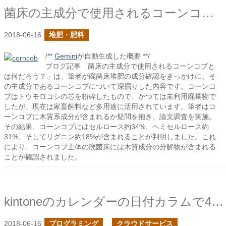
菌床の主成分で使用されるコーンコブとは何だろう？
2018-06-16
堆肥・肥料
/**
Gemini
が自動生成した概要 **/
ブログ記事「菌床の主成分で使用されるコーンコブと
は何だろう？」は、筆者が廃菌床堆肥の成分確認をきっかけに、そ
の主成分であるコーンコブについて深掘りした内容です。コーンコ
ブはトウモロコシの芯を粉砕したもので、かつては未利用廃棄物で
したが、現在は家畜飼料など多用途に活用されています。筆者はコ
ーンコブに木質系成分が含まれるか疑問を抱き、論文調査を実施。
その結果、コーンコブにはセルロース約34%、ヘミセルロース約
31%、そしてリグニン約18%が含まれることが判明しました。これ
により、コーンコブ主体の廃菌床には木質成分の分解物が含まれる
ことが確認されました。
kintoneのカレンダーの日付カラムで4件以上表示したい
2018-06-16
プログラミング
クラウドサービス