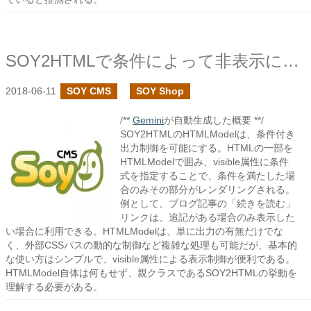
SOY2HTMLで条件によって非表示にする - HTMLModel編
2018-06-11
SOY CMS
SOY Shop
/**
Gemini
が自動生成した概要 **/
SOY2HTMLのHTMLModelは、条件付き
出力制御を可能にする。HTMLの一部を
HTMLModelで囲み、visible属性に条件
式を指定することで、条件を満たした場
合のみその部分がレンダリングされる。
例として、ブログ記事の「続きを読む」
リンクは、追記がある場合のみ表示した
い場合に利用できる。HTMLModelは、単に出力の有無だけでな
く、外部CSSパスの動的な制御など複雑な処理も可能だが、基本的
な使い方はシンプルで、visible属性による表示制御が便利である。
HTMLModel自体は何もせず、親クラスであるSOY2HTMLの挙動を
理解する必要がある。