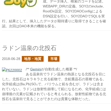
成、データ挿入、検索のコードを記述。
WEBAPP_DIRの定義、SOY2のinclude、
RootDir設定、SOY2DAOConfigによる
DSN設定を行い、SOY2DAOでSQLを実
行。結果として、挿入したデータが期待通りに取得できることを確
認。次回はDAO本来の機能を探る。
ラドン温泉の北投石
2018-06-28
地形・地質
市場
/**
Gemini
が自動生成した概要 **/
ある温泉街でラドン温泉の熱源となる北投石を目に
した。北投石はキラキラと光る鉱物で、含鉛重晶石の亜種である。
化学組成は(Ba,Pb)SO₄で、バリウムと鉛を含むが、ラドンは含ま
れていない。ラドンは放射性崩壊して鉛になるため、化学組成には
崩壊後の元素が記載されていると考えられる。放射性鉱物である北
投石を温泉街で見ることができたのは貴重な体験だった。