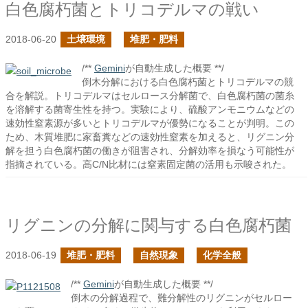
白色腐朽菌とトリコデルマの戦い
2018-06-20
土壌環境
堆肥・肥料
/**
Gemini
が自動生成した概要 **/
倒木分解における白色腐朽菌とトリコデルマの競
合を解説。トリコデルマはセルロース分解菌で、白色腐朽菌の菌糸
を溶解する菌寄生性を持つ。実験により、硫酸アンモニウムなどの
速効性窒素源が多いとトリコデルマが優勢になることが判明。この
ため、木質堆肥に家畜糞などの速効性窒素を加えると、リグニン分
解を担う白色腐朽菌の働きが阻害され、分解効率を損なう可能性が
指摘されている。高C/N比材には窒素固定菌の活用も示唆された。
リグニンの分解に関与する白色腐朽菌
2018-06-19
堆肥・肥料
自然現象
化学全般
/**
Gemini
が自動生成した概要 **/
倒木の分解過程で、難分解性のリグニンがセルロー