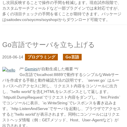
し次回反映することで操作の手間を軽減します。現在試作段階で、
カスタムサーチフィールドなど一部プラグインでは未対応ですが、
多くの項目チェックの手間を省くことが期待できます。パッケージ
はsaitodev.co/soycms/soyshop/からダウンロード可能です。
Go言語でサーバを立ち上げる
2018-06-14
プログラミング
Go言語
/**
Gemini
が自動生成した概要 **/
Go言語でlocalhost:8889で動作するシンプルなWebサー
バを作成する手順と動作確認方法の説明です。 `server.go` はルー
トパスへのアクセスに対し、リクエスト内容をコンソールに出力
し、"hello world"を含むHTMLをレスポンスとして返します。
`httputil.DumpRequest`でリクエスト内容をダンプし、`fmt.Println`
でコンソールに表示、`io.WriteString`でレスポンスを書き込みま
す。`http.ListenAndServe`でサーバを起動し、ブラウザでアクセス
すると"hello world"が表示されます。同時にコンソールにはリクエ
ストヘッダ情報（例：GETメソッド、Host、User-Agentなど）が
出力されます。