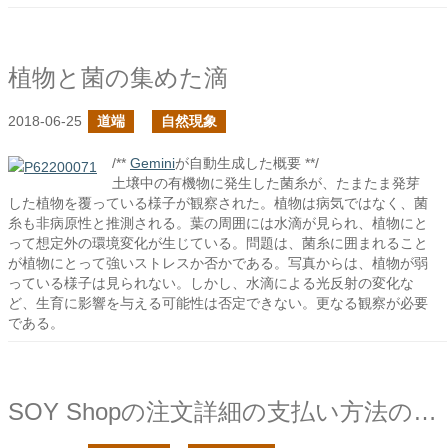
植物と菌の集めた滴
2018-06-25
道端
自然現象
/**
Gemini
が自動生成した概要 **/
土壌中の有機物に発生した菌糸が、たまたま発芽
した植物を覆っている様子が観察された。植物は病気ではなく、菌
糸も非病原性と推測される。葉の周囲には水滴が見られ、植物にと
って想定外の環境変化が生じている。問題は、菌糸に囲まれること
が植物にとって強いストレスか否かである。写真からは、植物が弱
っている様子は見られない。しかし、水滴による光反射の変化な
ど、生育に影響を与える可能性は否定できない。更なる観察が必要
である。
SOY Shopの注文詳細の支払い方法の変更をラジオボタン式に変更した