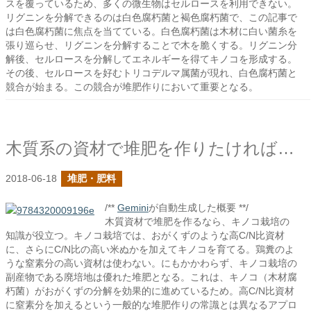
スを覆っているため、多くの微生物はセルロースを利用できない。
リグニンを分解できるのは白色腐朽菌と褐色腐朽菌で、この記事で
は白色腐朽菌に焦点を当てている。白色腐朽菌は木材に白い菌糸を
張り巡らせ、リグニンを分解することで木を脆くする。リグニン分
解後、セルロースを分解してエネルギーを得てキノコを形成する。
その後、セルロースを好むトリコデルマ属菌が現れ、白色腐朽菌と
競合が始まる。この競合が堆肥作りにおいて重要となる。
木質系の資材で堆肥を作りたければキノコ栽培から学べ
2018-06-18
堆肥・肥料
/**
Gemini
が自動生成した概要 **/
木質資材で堆肥を作るなら、キノコ栽培の
知識が役立つ。キノコ栽培では、おがくずのような高C/N比資材
に、さらにC/N比の高い米ぬかを加えてキノコを育てる。鶏糞のよ
うな窒素分の高い資材は使わない。にもかかわらず、キノコ栽培の
副産物である廃培地は優れた堆肥となる。これは、キノコ（木材腐
朽菌）がおがくずの分解を効果的に進めているため。高C/N比資材
に窒素分を加えるという一般的な堆肥作りの常識とは異なるアプロ