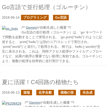
Go言語で並行処理（ゴルーチン）
2018-06-14
プログラミング
Go言語
/**
Gemini
が自動生成した概要 **/
Go言語の並行処理（ゴルーチン）は、`go`キーワード
で関数を起動することで実現される。 `go print("hello")`のように記
述すると、`print("hello")`は別のコア/スレッドで実行され、
`print("world")`と並行して処理される。 例では、helloとworldが交
互に表示される。これは、同時アクセス処理やファイルアップロー
ドなど、結果の順序が重要でない処理に有効である。ゴルーチンに
より、複数の処理を効率的に並行実行できる。
夏に活躍！C4回路の植物たち
2018-06-13
道端
化学全般
植物の形
光合成
/**
Gemini
が自動生成した概要 **/