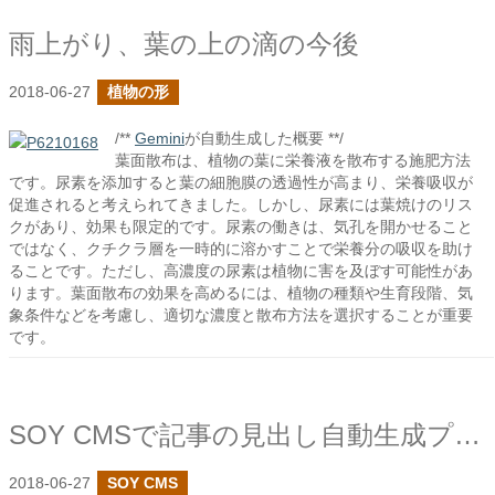
雨上がり、葉の上の滴の今後
2018-06-27
植物の形
/**
Gemini
が自動生成した概要 **/
葉面散布は、植物の葉に栄養液を散布する施肥方法
です。尿素を添加すると葉の細胞膜の透過性が高まり、栄養吸収が
促進されると考えられてきました。しかし、尿素には葉焼けのリス
クがあり、効果も限定的です。尿素の働きは、気孔を開かせること
ではなく、クチクラ層を一時的に溶かすことで栄養分の吸収を助け
ることです。ただし、高濃度の尿素は植物に害を及ぼす可能性があ
ります。葉面散布の効果を高めるには、植物の種類や生育段階、気
象条件などを考慮し、適切な濃度と散布方法を選択することが重要
です。
SOY CMSで記事の見出し自動生成プラグインを作成しました
2018-06-27
SOY CMS