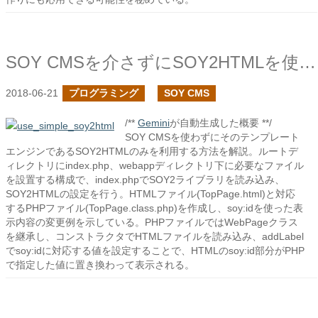
SOY CMSを介さずにSOY2HTMLを使ってみる
2018-06-21
プログラミング
SOY CMS
/**
Gemini
が自動生成した概要 **/
SOY CMSを使わずにそのテンプレート
エンジンであるSOY2HTMLのみを利用する方法を解説。ルートデ
ィレクトリにindex.php、webappディレクトリ下に必要なファイル
を設置する構成で、index.phpでSOY2ライブラリを読み込み、
SOY2HTMLの設定を行う。HTMLファイル(TopPage.html)と対応
するPHPファイル(TopPage.class.php)を作成し、soy:idを使った表
示内容の変更例を示している。PHPファイルではWebPageクラス
を継承し、コンストラクタでHTMLファイルを読み込み、addLabel
でsoy:idに対応する値を設定することで、HTMLのsoy:id部分がPHP
で指定した値に置き換わって表示される。