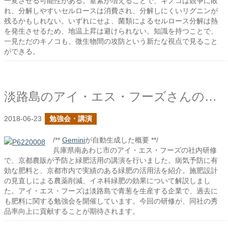
一変させる可能性がある。窒素が増えることで、キノコは競争に敗
れ、分解しやすいセルロースは消費され、分解しにくいリグニンが
残るかもしれない。いずれにせよ、菌類によるセルロース分解は熱
を発生させるため、地温上昇は避けられない。知識を持つことで、
一見ただのキノコも、微生物間の攻防という新たな視点で見ること
ができる。
淡路島のアイ・エス・フーズさんの社内研修で予防と緑肥の活用の話をしました
2018-06-23
勉強会・講演
/**
Gemini
が自動生成した概要 **/
兵庫県南あわじ市のアイ・エス・フーズの社内研修
で、京都農販が予防と緑肥活用の講演を行いました。病気予防に有
効な肥料と、京都市内で実績のある緑肥の活用法を紹介。施肥設計
の見直しによる農薬削減、イネ科緑肥の効果について解説しまし
た。アイ・エス・フーズは淡路島で青葱を生産する企業で、過去に
も肥料に関する勉強会を開催しています。今回の研修が、同社の秀
品率向上に貢献することが期待されます。