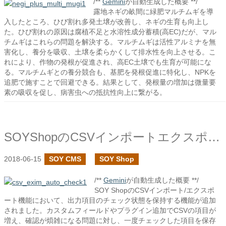
/**
Gemini
が自動生成した概要 **/
露地ネギの畝間に緑肥マルチムギを導
入したところ、ひび割れ多発土壌が改善し、ネギの生育も向上し
た。ひび割れの原因は腐植不足と水溶性成分蓄積(高EC)だが、マル
チムギはこれらの問題を解決する。マルチムギは活性アルミナを無
害化し、養分を吸収、土壌を柔らかくして排水性を向上させる。こ
れにより、作物の発根が促進され、高EC土壌でも生育が可能にな
る。マルチムギとの養分競合も、基肥を発根促進に特化し、NPKを
追肥で施すことで回避できる。結果として、発根量の増加は微量要
素の吸収を促し、病害虫への抵抗性向上に繋がる。
SOYShopのCSVインポートエクスポートで出力時のチェックを保持するようにした
2018-06-15
SOY CMS
SOY Shop
/**
Gemini
が自動生成した概要 **/
SOY ShopのCSVインポート/エクスポ
ート機能において、出力項目のチェック状態を保持する機能が追加
されました。カスタムフィールドやプラグイン追加でCSVの項目が
増え、確認が煩雑になる問題に対し、一度チェックした項目を保存