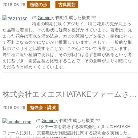
2018-06-26
植物の形
古典園芸
/**
Gemini
が自動生成した概要 **/
梅雨の時期に咲くアジサイ、特に花弁の先が丸まっ
た品種に着目し、その形状に疑問を投げかけています。著者は、丸
まった花弁は雨水を溜め込み、カビの繁殖などを招き、植物にとっ
て不利になるのではないかと推測しています。そして、一般的な形
状のアジサイと比較することで、この点について考察しています。
野生種に近い植物であれば、その形状には必ず意味があるという考
えに基づき、園芸品種と比較することで、その意味がより明確にな
るだろうと締めくくっています。
株式会社エヌエスHATAKEファームさん向けに施肥設計の話をしました
2018-06-26
勉強会・講演
/**
Gemini
が自動生成した概要 **/
パクチー等を栽培する株式会社エヌエスHATAKE
ファームに対し、京都農販が施肥設計に関する説明会を実施した。