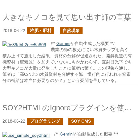
大きなキノコを見て思い出す師の言葉
2018-06-22
堆肥・肥料
自然現象
/**
Gemini
が自動生成した概要 **/
農業の師の教えに従い木質チップを高く
積み上げて施用した結果、資材の分解が促進された。発酵促進の有
機資材（窒素源）を加えていないにもかかわらず、直射日光下でも
大型キノコが大量に発生したことに筆者は驚く。この現象を通し、
筆者は「高C/N比の木質資材を分解する際、慣行的に行われる窒素
分の補給は本当に必要なのか？」という疑問を呈している。
SOY2HTMLのIgnoreプラグインを使ってみる
2018-06-22
プログラミング
SOY CMS
/**
Gemini
が自動生成した概要 **/