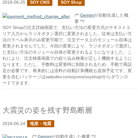
2018-06-25
SOY CMS
SOY Shop
/**
Gemini
が自動生成した概
要 **/
SOY Shopの注文詳細画面で、支払い方法の変更方式がテキストエ
リア入力からラジオボタン選択に変更されました。従来は支払い方
法のラベル表示のみ変更可能で、注文データ上のモジュール自体は
変更されませんでした。今回の変更により、ラジオボタンで選択し
た支払い方法のモジュール自体が変更されるようになりました。こ
れにより、注文検索画面での絞り込み検索が正しく機能するように
なります。ただし、手数料は変更時に削除されるため、手動で再設
定が必要です。将来的には送料の自動計算機能も追加予定です。変
更を含むパッケージはsaitodev.co/soycms/soyshop/からダウンロ
ードできます。
大震災の姿を残す野島断層
2018-06-24
地形・地質
/**
Gemini
が自動生成した概要 **/