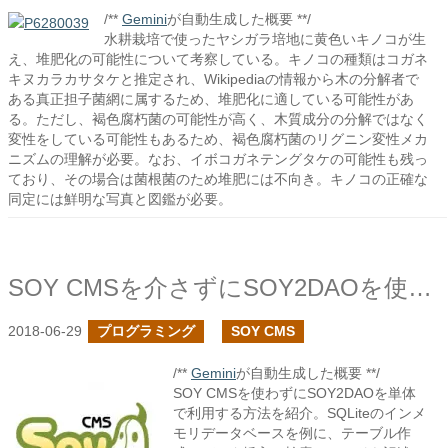
/**
Gemini
が自動生成した概要 **/
水耕栽培で使ったヤシガラ培地に黄色いキノコが生
え、堆肥化の可能性について考察している。キノコの種類はコガネ
キヌカラカサタケと推定され、Wikipediaの情報から木の分解者で
ある真正担子菌網に属するため、堆肥化に適している可能性があ
る。ただし、褐色腐朽菌の可能性が高く、木質成分の分解ではなく
変性をしている可能性もあるため、褐色腐朽菌のリグニン変性メカ
ニズムの理解が必要。なお、イボコガネテングタケの可能性も残っ
ており、その場合は菌根菌のため堆肥には不向き。キノコの正確な
同定には鮮明な写真と図鑑が必要。
SOY CMSを介さずにSOY2DAOを使ってみる１
2018-06-29
プログラミング
SOY CMS
/**
Gemini
が自動生成した概要 **/
SOY CMSを使わずにSOY2DAOを単体
で利用する方法を紹介。SQLiteのインメ
モリデータベースを例に、テーブル作