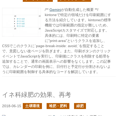
/**
Gemini
が自動生成した概要 **/
kintoneで特定の領域だけを印刷範囲にす
る方法を紹介しています。kintoneの標準
機能では印刷範囲の指定が難しいため、
JavaScriptカスタマイズで対応します。
具体的には、印刷時に特定の要素
に"print-area"というクラスを追加し、
CSSでこのクラスに`page-break-inside: avoid;`を指定すること
で、意図しない改ページを防ぎます。また、印刷ボタンのクリック
イベントでJavaScriptを実行し、印刷後にクラスを削除する処理を
追加することで、通常の画面表示への影響をなくします。この記事
では、カレンダーの印刷を例に、日付行と予定行が分割されないよ
うに印刷範囲を制御する具体的なコードを解説しています。
イネ科緑肥の効果、再考
2018-06-15
土壌環境
堆肥・肥料
緑肥