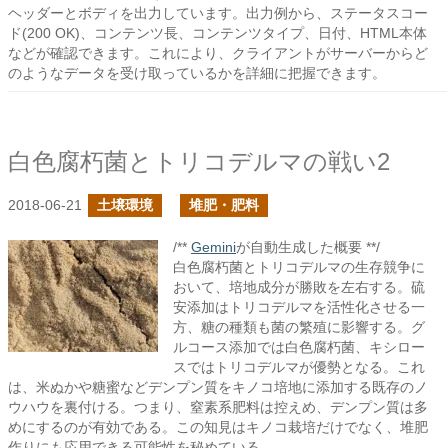
ヘッダーとボディを出力しています。出力例から、ステータスコー
ド(200 OK)、コンテンツ長、コンテンツタイプ、日付、HTML本体
などが確認できます。これにより、クライアントがサーバーからど
のようなデータを受け取っているかを詳細に把握できます。
白色腐朽菌とトリコデルマの戦い2
2018-06-21
土壌環境
堆肥・肥料
/**
Gemini
が自動生成した概要 **/
白色腐朽菌とトリコデルマの生存競争に
おいて、培地成分が勝敗を左右する。硫
安添加はトリコデルマを活性化させる一
方、糖の種類も菌の繁殖に影響する。グ
ルコース添加では白色腐朽菌、キシロー
スではトリコデルマが優勢となる。これ
は、米ぬかや糖蜜などデンプン質をキノコ培地に添加する既存のノ
ウハウを裏付ける。つまり、窒素系肥料は控えめ、デンプン質は多
めにするのが有効である。この知見はキノコ栽培だけでなく、堆肥
作りにも応用できる可能性を秘めている。