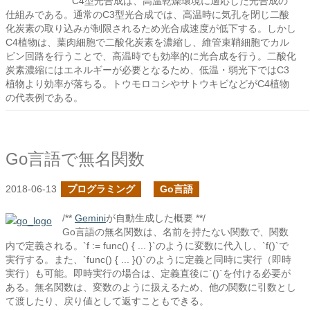
C4型光合成は、高温乾燥環境に適応した光合成の
仕組みである。通常のC3型光合成では、高温時に気孔を閉じ二酸
化炭素の取り込みが制限されるため光合成速度が低下する。しかし
C4植物は、葉肉細胞で二酸化炭素を濃縮し、維管束鞘細胞でカル
ビン回路を行うことで、高温時でも効率的に光合成を行う。二酸化
炭素濃縮にはエネルギーが必要となるため、低温・弱光下ではC3
植物より効率が落ちる。トウモロコシやサトウキビなどがC4植物
の代表例である。
Go言語で無名関数
2018-06-13
プログラミング
Go言語
/**
Gemini
が自動生成した概要 **/
Go言語の無名関数は、名前を持たない関数で、関数
内で定義される。`f := func() { ... }`のように変数に代入し、`f()`で
実行する。また、`func() { ... }()`のように定義と同時に実行（即時
実行）も可能。即時実行の場合は、定義直後に`()`を付ける必要が
ある。無名関数は、変数のように扱えるため、他の関数に引数とし
て渡したり、戻り値として返すこともできる。