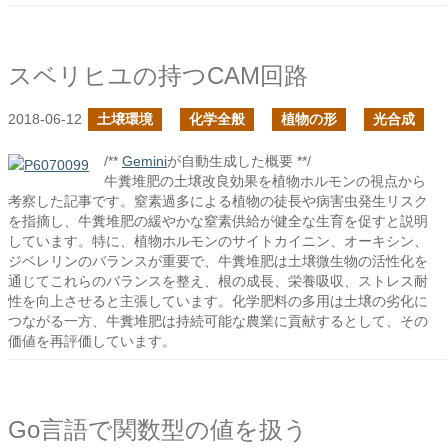
スベリヒユの持つCAM回路
2018-06-12
土壌環境
化学全般
植物の形
光合成
/**
Gemini
が自動生成した概要 **/
牛糞堆肥の土壌改良効果を植物ホルモンの視点から
考察した記事です。窒素過多による植物の徒長や病害虫発生リスク
を指摘し、牛糞堆肥の緩やかな窒素供給が健全な生育を促すと説明
しています。特に、植物ホルモンのサイトカイニン、オーキシン、
ジベレリンのバランスが重要で、牛糞堆肥は土壌微生物の活性化を
通じてこれらのバランスを整え、根の成長、栄養吸収、ストレス耐
性を向上させると主張しています。化学肥料の多用は土壌の劣化に
つながる一方、牛糞堆肥は持続可能な農業に貢献するとして、その
価値を再評価しています。
Go言語で関数型の値を扱う