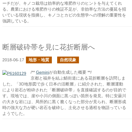
ーチだが、キノコ栽培は効率的な堆肥作りのヒントを与えてくれ
る。農業における堆肥作りの検証不足が、非効率な方法の蔓延を招
いている現状を指摘し、キノコとカビの生態学への理解の重要性を
強調している。
断層破砕帯を見に花折断層へ
2018-06-17
地形・地質
自然現象
/**
Gemini
が自動生成した概要 **/
京都と福井を結ぶ鯖街道にある花折断層を訪問しま
した。「3D地形図で歩く日本の活断層」に紹介された、断層運動
により岩石が粉砕された「断層破砕帯」を直接確認するのが目的で
す。現地では、崖や小川の側面に黒っぽい箇所を発見。特に安曇川
の大きな岩には、局所的に黒く脆くなった部分が見られ、断層形成
時の強大な力が硬い岩石を破砕し、土化させる過程を物語っている
ようでした。