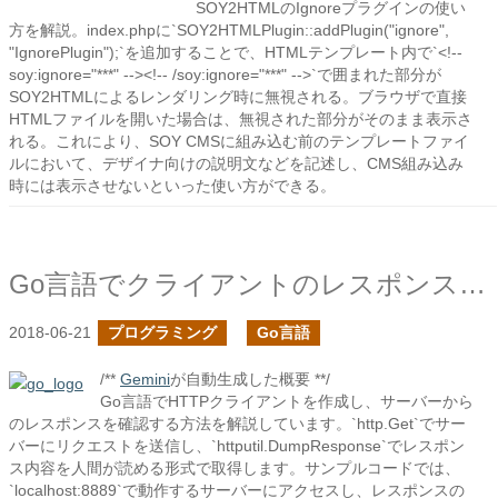
SOY2HTMLのIgnoreプラグインの使い
方を解説。index.phpに`SOY2HTMLPlugin::addPlugin("ignore",
"IgnorePlugin");`を追加することで、HTMLテンプレート内で`<!--
soy:ignore="***" --><!-- /soy:ignore="***" -->`で囲まれた部分が
SOY2HTMLによるレンダリング時に無視される。ブラウザで直接
HTMLファイルを開いた場合は、無視された部分がそのまま表示さ
れる。これにより、SOY CMSに組み込む前のテンプレートファイ
ルにおいて、デザイナ向けの説明文などを記述し、CMS組み込み
時には表示させないといった使い方ができる。
Go言語でクライアントのレスポンスを見る
2018-06-21
プログラミング
Go言語
/**
Gemini
が自動生成した概要 **/
Go言語でHTTPクライアントを作成し、サーバーから
のレスポンスを確認する方法を解説しています。`http.Get`でサー
バーにリクエストを送信し、`httputil.DumpResponse`でレスポン
ス内容を人間が読める形式で取得します。サンプルコードでは、
`localhost:8889`で動作するサーバーにアクセスし、レスポンスの