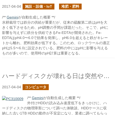
2017-04-04
施設・設備・IoT
堆肥・肥料
/**
Gemini
が自動生成した概要 **/
水耕栽培では鉄分の供給が重要だが、従来の硫酸第二鉄はpHを大
きく低下させるため、pH調整の手間が課題だった。そこで、pHに
影響を与えずに鉄分を供給できるFe-EDTAが開発された。Fe-
EDTAはpH4.0〜6.0で効果を発揮し、pH6.0を超えると鉄がキレー
トから離れ、肥料効果が低下する。このため、ロックウールの適正
pHは5.5〜6.0に設定されている。肥料の中にはpHに影響を与える
ものが多いので、使用時のpH計算は重要となる。
ハードディスクが壊れる日は突然やってくる
2017-04-04
コンピュータ
/**
Gemini
が自動生成した概要 **/
外付けHDDの読み込み速度低下をきっかけに、ハ
ードディスクの物理障害について調べた体験談。HDDケースに収
納した古い1TB HDDの動作が不安定になり、業者に調べてもらっ