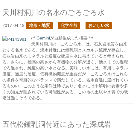
天川村洞川の名水のごろごろ水
2017-04-19
地形・地質
化学全般
おいしい水
/**
Gemini
が自動生成した概要 **/
天川村洞川の「ごろごろ水」は、石灰岩地質を由来
とする名水である。湧水付近には鍾乳洞とスカルン鉱床が存在し、
石灰岩由来のミネラルと適度な硬度を水に与えていると考えられ
る。さらに、標高の高さから有機物の分解が遅く、湧水までの過程
でろ過され、純度の高い水となる。美味しい水には、有用ミネラル
濃度、適度な硬度、低有機物濃度が重要だが、ごろごろ水はこれら
の条件を奇跡的なバランスで満たしている。名水百選に選ばれてい
るものの、このような条件は稀であり、名水には未解明の要素や多
くの知見が隠されている可能性がある。この地の土壌や水質での栽
培は難しそうである。
五代松鍾乳洞付近にあった深成岩