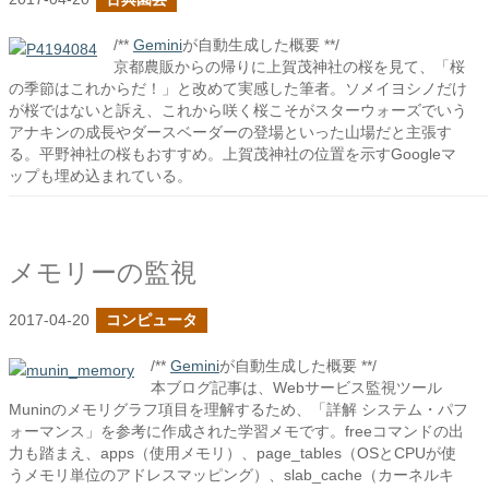
/**
Gemini
が自動生成した概要 **/
京都農販からの帰りに上賀茂神社の桜を見て、「桜
の季節はこれからだ！」と改めて実感した筆者。ソメイヨシノだけ
が桜ではないと訴え、これから咲く桜こそがスターウォーズでいう
アナキンの成長やダースベーダーの登場といった山場だと主張す
る。平野神社の桜もおすすめ。上賀茂神社の位置を示すGoogleマ
ップも埋め込まれている。
メモリーの監視
2017-04-20
コンピュータ
/**
Gemini
が自動生成した概要 **/
本ブログ記事は、Webサービス監視ツール
Muninのメモリグラフ項目を理解するため、「詳解 システム・パフ
ォーマンス」を参考に作成された学習メモです。freeコマンドの出
力も踏まえ、apps（使用メモリ）、page_tables（OSとCPUが使
うメモリ単位のアドレスマッピング）、slab_cache（カーネルキ