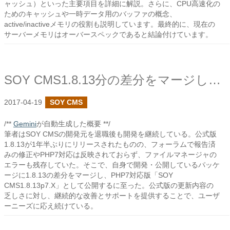
ャッシュ）といった主要項目を詳細に解説。さらに、CPU高速化の
ためのキャッシュや一時データ用のバッファの概念、
active/inactiveメモリの役割も説明しています。最終的に、現在の
サーバーメモリはオーバースペックであると結論付けています。
SOY CMS1.8.13分の差分をマージしました
2017-04-19
SOY CMS
/**
Gemini
が自動生成した概要 **/
筆者はSOY CMSの開発元を退職後も開発を継続している。公式版
1.8.13が1年半ぶりにリリースされたものの、フォーラムで報告済
みの修正やPHP7対応は反映されておらず、ファイルマネージャの
エラーも残存していた。そこで、自身で開発・公開しているパッケ
ージに1.8.13の差分をマージし、PHP7対応版「SOY
CMS1.8.13p7.X」として公開するに至った。公式版の更新内容の
乏しさに対し、継続的な改善とサポートを提供することで、ユーザ
ーニーズに応え続けている。