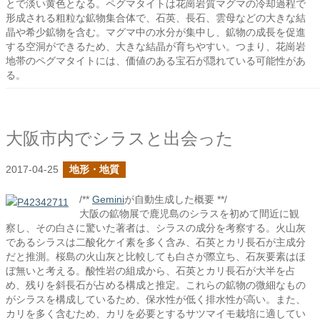
とで淡い黄色となる。ペグマタイトは花崗岩質マグマの冷却過程で
形成される粗粒な鉱物集合体で、石英、長石、雲母などの大きな結
晶や希少鉱物を含む。マグマ中の水分が集中し、鉱物の成長を促進
する空洞ができるため、大きな結晶が育ちやすい。つまり、花崗岩
地帯のペグマタイトには、価値のある宝石が隠れている可能性があ
る。
大阪市内でシラスと出会った
2017-04-25
地形・地質
/**
Gemini
が自動生成した概要 **/
大阪の鉱物展で鹿児島のシラスを初めて間近に観
察し、その白さに驚いた著者は、シラスの成分を考察する。火山灰
であるシラスは二酸化ケイ素を多く含み、石英とカリ長石が主成分
だと推測。桜島の火山灰と比較しても白さが際立ち、石灰要素はほ
ぼ無いと考える。酸性岩の組成から、石英とカリ長石が大半を占
め、残りを斜長石が占める構成と推定。これらの鉱物の微細なもの
がシラスを構成しているため、保水性が低く排水性が高い。また、
カリを多く含むため、カリを必要とするサツマイモ栽培に適してい