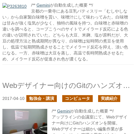
/**
Gemini
が自動生成した概要 **/
京都の一乗寺にある豆乳パティスリー「むしやしな
い」から自家製白味噌を貰い、味噌汁にして味わってみた。白味噌
は甘みが強く塩気が少なく、独特の風味を持つ。白味噌と赤味噌の
違いを調べると、コープこうべのサイトでメイラード反応による色
の違いが説明されていた。どちらも大豆、米麹、塩が原料だが、大
豆の処理方法と熟成期間が異なり、白味噌は短時間の煮豆を使用
し、低温で短期間熟成させることでメイラード反応を抑え、淡い色
になる。一方、赤味噌は大豆を蒸し、高温で長時間熟成させるた
め、メイラード反応が促進され色が濃くなる。
Webデザイナー向けのGitのハンズオンを行いました
2017-04-10
勉強会・講演
コンピュータ
実績紹介
/**
Gemini
が自動生成した概要 **/
アップラインの会議室にて、Webデザイ
ナー向けにGitのハンズオンを開催。
Webデザイナーは細かい編集作業が多