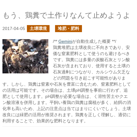
もう、鶏糞で土作りなんて止めようよ
2017-04-05
土壌環境
堆肥・肥料
/**
Gemini
が自動生成した概要 **/
鶏糞堆肥は土壌改良に不向きであり、安
価な窒素肥料として使うのも避けるべき
です。鶏糞には多量の炭酸石灰とリン酸
石灰が含まれており、使用すると土壌の
石灰過剰につながり、カルシウム欠乏な
どの問題を引き起こす可能性がありま
す。しかし、鶏糞は窒素や石灰を豊富に含むため、窒素肥料として
の活用は可能です。その場合は、土壌pH調整を事前に行わず、追
肥として使用します。pH調整が必要な場合は、く溶性苦土やクエ
ン酸溶液を併用します。平飼い養鶏の鶏糞は腐植が多く、給餌の消
化率も高いため、上記の注意点は当てはまりにくいでしょう。土壌
改良には緑肥の活用が推奨されます。鶏糞を正しく理解し、適切に
利用することで、効果的な肥料となります。