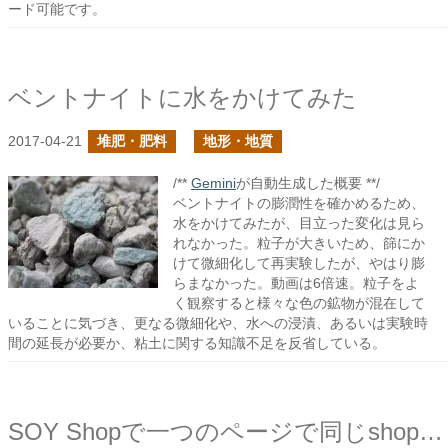
ード可能です。
ベントナイトに水をかけてみた
2017-04-21
堆肥・肥料
地形・地質
/**
Gemini
が自動生成した概要 **/
ベントナイトの膨潤性を確かめるため、
水をかけてみたが、目立った変化は見ら
れなかった。粒子が大きいため、篩にか
けて微細化して再実験したが、やはり膨
らまなかった。動画は6倍速。粒子をよ
く観察すると様々な色の鉱物が混在して
いることに気づき、更なる微細化や、水への浸漬、あるいは実験時
間の延長が必要か、粘土に関する知識不足を反省している。
SOY Shopで一つのページで同じshop:moduleを二回使用したい