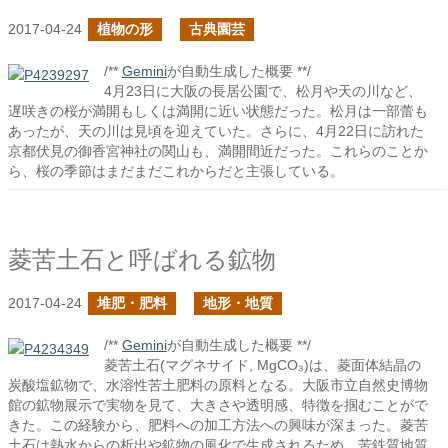
2017-04-24
植物の形
古典園芸
/**
Gemini
が自動生成した概要 **/
4月23日に大阪の長居公園で、松月や天の川など、
遅咲きの桜が満開もしくは満開に近い状態だった。松月は一部蕾も
あったが、天の川は見頃を迎えていた。さらに、4月22日に訪れた
京都伏見の御香宮神社の関山も、満開間近だった。これらのことか
ら、桜の季節はまだまだこれからだと主張している。
菱苦土石と呼ばれる鉱物
2017-04-24
堆肥・肥料
地形・地質
/**
Gemini
が自動生成した概要 **/
菱苦土石(マグネサイド, MgCO₃)は、菱面体結晶の
炭酸塩鉱物で、水溶性苦土肥料の原料となる。大阪市立自然史博物
館の鉱物展示で実物を見て、大きさや透明感、特徴を掴むことがで
きた。この経験から、肥料への加工方法への興味が深まった。菱苦
土石は熱水からの析出や鉱物の風化で生成されるため、苦鉄質地質