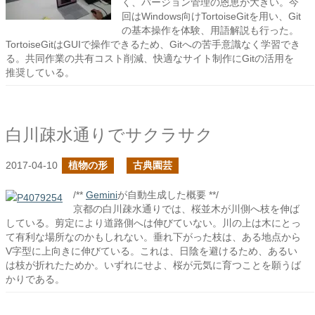
く、バージョン管理の恩恵が大きい。今
回はWindows向けTortoiseGitを用い、Git
の基本操作を体験、用語解説も行った。
TortoiseGitはGUIで操作できるため、Gitへの苦手意識なく学習でき
る。共同作業の共有コスト削減、快適なサイト制作にGitの活用を
推奨している。
白川疎水通りでサクラサク
2017-04-10
植物の形
古典園芸
/**
Gemini
が自動生成した概要 **/
京都の白川疎水通りでは、桜並木が川側へ枝を伸ば
している。剪定により道路側へは伸びていない。川の上は木にとっ
て有利な場所なのかもしれない。垂れ下がった枝は、ある地点から
V字型に上向きに伸びている。これは、日陰を避けるため、あるい
は枝が折れたためか。いずれにせよ、桜が元気に育つことを願うば
かりである。