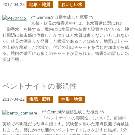
2017-04-23
地形・地質
おいしい水
/**
Gemini
が自動生成した概要 **/
京都・伏見の御香宮神社は、名水百選に選ばれた
「御香水」を擁する。境内には水質維持装置も設置されている。神
社周辺は都市部に位置し、かつてほど水質は良くないかもしれない
が、伏見の酒造りが発展した根源であることは確か。地質は山から
の土砂が堆積した地域で、付近の山はチャートを含む付加体から成
る。境内の敷石にも多くのチャートが見られる。御香水の詳しい水
源は不明。
ベントナイトの膨潤性
2017-04-22
堆肥・肥料
地形・地質
/**
Gemini
が自動生成した概要 **/
「ベントナイトの膨潤性」について、前回の
実験で不明確だった点を踏まえ、試験管を用いた定点観測で再検証
しました。篩にかけた細かいベントナイトに水を加えた結果、1分