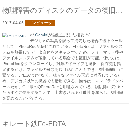
物理障害のディスクのデータの復旧に挑戦
2017-04-05
コンピュータ
/**
Gemini
が自動生成した概要 **/
デジカメの写真を誤って消去した場合の復旧ツール
として、PhotoRecが紹介されている。PhotoRecは、ファイルシス
テムを無視してデータ自体をスキャンするため、フォーマット後や
ファイルシステムが破損している場合でも復旧が可能。使い方は、
PhotoRecをダウンロードし、対象のドライブを選択、保存先を指
定するだけ。ファイルの種類を絞り込むこともでき、復旧率向上に
繋がる。JPEGだけでなく、様々なファイル形式に対応しているた
め、デジカメ以外の機器でも活用できる。操作はコマンドラインベ
ースだが、GUI版のQPhotoRecも用意されている。誤削除に気づい
たらすぐに使用することで、上書きされる可能性を減らし、復旧率
を高めることができる。
キレート鉄Fe-EDTA