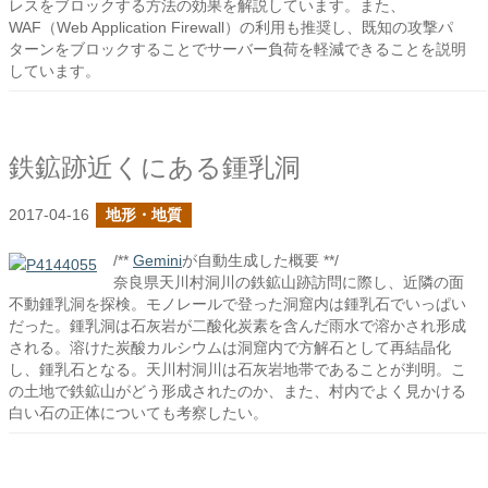
レスをブロックする方法の効果を解説しています。また、
WAF（Web Application Firewall）の利用も推奨し、既知の攻撃パ
ターンをブロックすることでサーバー負荷を軽減できることを説明
しています。
鉄鉱跡近くにある鍾乳洞
2017-04-16
地形・地質
/**
Gemini
が自動生成した概要 **/
奈良県天川村洞川の鉄鉱山跡訪問に際し、近隣の面
不動鍾乳洞を探検。モノレールで登った洞窟内は鍾乳石でいっぱい
だった。鍾乳洞は石灰岩が二酸化炭素を含んだ雨水で溶かされ形成
される。溶けた炭酸カルシウムは洞窟内で方解石として再結晶化
し、鍾乳石となる。天川村洞川は石灰岩地帯であることが判明。こ
の土地で鉄鉱山がどう形成されたのか、また、村内でよく見かける
白い石の正体についても考察したい。