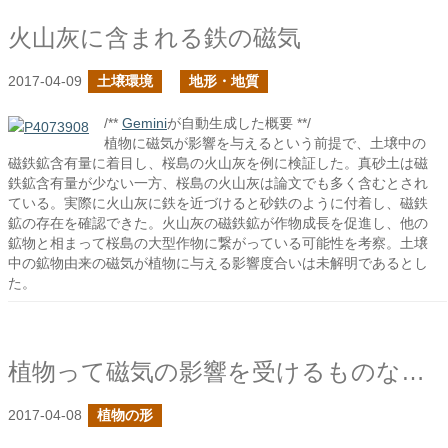
火山灰に含まれる鉄の磁気
2017-04-09
土壌環境
地形・地質
/**
Gemini
が自動生成した概要 **/
植物に磁気が影響を与えるという前提で、土壌中の
磁鉄鉱含有量に着目し、桜島の火山灰を例に検証した。真砂土は磁
鉄鉱含有量が少ない一方、桜島の火山灰は論文でも多く含むとされ
ている。実際に火山灰に鉄を近づけると砂鉄のように付着し、磁鉄
鉱の存在を確認できた。火山灰の磁鉄鉱が作物成長を促進し、他の
鉱物と相まって桜島の大型作物に繋がっている可能性を考察。土壌
中の鉱物由来の磁気が植物に与える影響度合いは未解明であるとし
た。
植物って磁気の影響を受けるものなの？
2017-04-08
植物の形