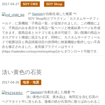
2017-04-27
SOY CMS
SOY Shop
/**
Gemini
が自動生成した概要 **/
SOY Shop向けプラグイン「カスタムサーチフィ
ールド」に新機能「子商品一覧」が追加されました。この機能によ
り、子商品のみを表示する商品一覧ページと検索結果ページを作成
できます。親商品名とカテゴリ名も表示可能で、深い階層の商品カ
タログサイト構築に役立ちます。同時に、カスタムサーチフィール
ドで範囲項目と商品情報項目の併用時に検索機能が動作しない不具
合も修正されました。改良版プラグインはサイト
(https://saitodev.co/soycms/soyshop/)からダウンロード可能です。
淡い黄色の石英
2017-04-26
地形・地質
/**
Gemini
が自動生成した概要 **/
淡い黄色の石英、黄水晶は、角閃石を含む石英の
ペグマタイト中に見られる。微量の鉄が石英内に散りばめられるこ