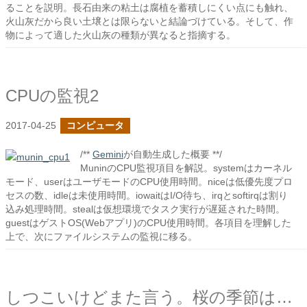
ることを説明。長石由来の粘土は腐植を蓄積しにくい点にも触れ、
火山灰だから良い土壌とは限らないと結論づけている。そして、作
物によって適した火山灰の種類が異なると指摘する。
CPUの監視2
2017-04-25
コンピュータ
/**
Gemini
が自動生成した概要 **/
MuninのCPU監視項目を解説。systemはカーネル
モード、userはユーザモードのCPU使用時間。niceは低優先度プロ
セスの数、idleは未使用時間。iowaitはI/O待ち、irqとsoftirqは割り
込み処理時間。stealは仮想環境でタスク実行が遅延された時間。
guestはゲストOS(Webアプリ)のCPU使用時間。各項目を理解した
上で、次にファイルシステムの監視に移る。
しつこいけどまた言う。桜の季節はこれからだ！