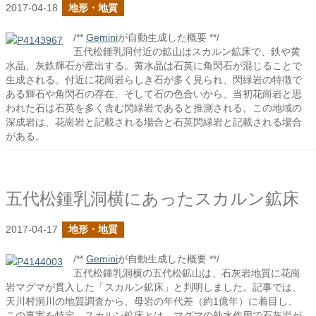
2017-04-18
地形・地質
/**
Gemini
が自動生成した概要 **/
五代松鍾乳洞付近の鉱山はスカルン鉱床で、鉄や黄
水晶、灰鉄輝石が産出する。黄水晶は石英に角閃石が混じることで
生成される。付近に花崗岩らしき石が多く見られ、閃緑岩の特徴で
ある輝石や角閃石の存在、そして石の色合いから、当初花崗岩と思
われた石は石英を多く含む閃緑岩であると推測される。この地域の
深成岩は、花崗岩と記載される場合と石英閃緑岩と記載される場合
がある。
五代松鍾乳洞横にあったスカルン鉱床
2017-04-17
地形・地質
/**
Gemini
が自動生成した概要 **/
五代松鍾乳洞横の五代松鉱山は、石灰岩地質に花崗
岩マグマが貫入した「スカルン鉱床」と判明しました。記事では、
天川村洞川の地質調査から、母岩の年代差（約1億年）に着目し、
この事実を特定。スカルン鉱床とは、マグマの熱水作用で石灰岩が