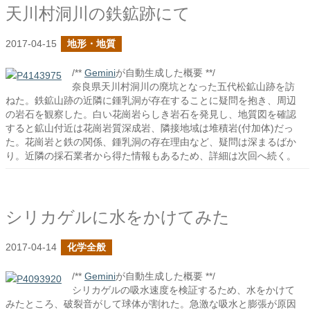
天川村洞川の鉄鉱跡にて
2017-04-15
地形・地質
/**
Gemini
が自動生成した概要 **/
奈良県天川村洞川の廃坑となった五代松鉱山跡を訪
ねた。鉄鉱山跡の近隣に鍾乳洞が存在することに疑問を抱き、周辺
の岩石を観察した。白い花崗岩らしき岩石を発見し、地質図を確認
すると鉱山付近は花崗岩質深成岩、隣接地域は堆積岩(付加体)だっ
た。花崗岩と鉄の関係、鍾乳洞の存在理由など、疑問は深まるばか
り。近隣の採石業者から得た情報もあるため、詳細は次回へ続く。
シリカゲルに水をかけてみた
2017-04-14
化学全般
/**
Gemini
が自動生成した概要 **/
シリカゲルの吸水速度を検証するため、水をかけて
みたところ、破裂音がして球体が割れた。急激な吸水と膨張が原因