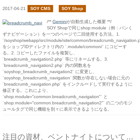
2017-04-21
SOY CMS
SOY Shop
/**
Gemini
が自動生成した概要 **/
SOY Shopで同じshop:module（例：パンく
ずナビゲーション）を一つのページで二回使用する方法。1.
`/soyshop/webapp/src/module/site/common/breadcrumb_navigation.
をショップIDディレクトリ内の `.module/common/` にコピーす
る。2. コピーしたファイルを複製し、
`breadcrumb_navigation2.php` 等にリネームする。3.
`breadcrumb_navigation2.php` 内の関数名を
`soyshop_breadcrumb_navigation2` に変更し、
`soyshop_breadcrumb_navigation` 関数が存在しない場合に元の
`breadcrumb_navigation.php` をインクルードして実行するように
修正する。これにより、
`shop:module="common.breadcrumb_navigation"` と
`shop:module="common.breadcrumb_navigation2"` の二つのモジ
ュールタグで同じ機能を別々に表示できるようになる。
注目の資材、ベントナイトについて知ろう