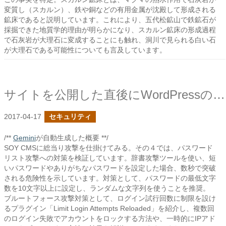
変質し（スカルン）、鉄や銅などの有用金属が沈殿して形成される
鉱床であると説明しています。これにより、五代松鉱山で鉄鉱石が
採掘できた地質学的理由が明らかになり、スカルン鉱床の形成過程
で石灰岩が大理石に変成することにも触れ、洞川で見られる白い石
が大理石である可能性についても言及しています。
サイトを公開した直後にWordPressの管理画面ログインがあるか探られた
2017-04-17
セキュリティ
/**
Gemini
が自動生成した概要 **/
SOY CMSに総当り攻撃を仕掛けてみる。その４では、パスワード
リスト攻撃への対策を検証しています。辞書攻撃ツールを使い、短
いパスワードやありがちなパスワードを設定した場合、数秒で突破
される危険性を示しています。対策として、パスワードの最低文字
数を10文字以上に設定し、ランダムな文字列を使うことを推奨。
ブルートフォース攻撃対策として、ログイン試行回数に制限を設け
るプラグイン「Limit Login Attempts Reloaded」を紹介し、複数回
のログイン失敗でアカウントをロックする方法や、一時的にIPアド