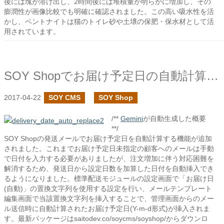
後には塊が溶け出し、2時間後には堆積量が明らかに増加し、その
膨潤性が画像比較でも明確に確認されました。この高い吸水性を活
かし、ベントナイトは猫のトイレ砂や土壌の保肥・保水材として活
用されています。
SOY Shopでお届け予定日の自動計算の置換文字列を追加しました
2017-04-22
SOY CMS
SOY Shop
/**
Gemini
が自動生成した概要
**/
SOY Shopの発送メールでお届け予定日を自動計算する機能が追加
されました。これまでお届け予定日未指定の顧客へのメールは手動
で日付を入力する必要がありましたが、注文増加に伴う対応困難を
解消するため、発送日から設定日数を加算した日付を自動挿入でき
るようになりました。標準配送モジュールの設定画面で「お届け日
(自動)」の置換文字列を使用する設定を行い、メールテンプレート
編集画面で当該置換文字列を挿入することで、管理画面からのメー
ル送信時に自動計算されたお届け予定日(Y-m-d形式)が挿入されま
す。最新パッケージはsaitodev.co/soycms/soyshop/からダウンロ