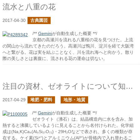
流水と八重の花
2017-04-30
古典園芸
/**
Gemini
が自動生成した概要 **/
京都の高瀬川を流れる八重桜の花を見つけた。上流
の関山から流れてきたのだろう。高瀬川は鴨川、淀川を経て大阪湾
へと繋がる。花は実を結ぶことなく、川を流れ海へと向かう。散り
際の美しさとは裏腹に、流される花の運命は切ない。
注目の資材、ゼオライトについて知ろう
2017-04-29
堆肥・肥料
地形・地質
/**
Gemini
が自動生成した概要 **/
ゼオライト（沸石）は、結晶構造内に水を含み、加
熱すると沸騰しているように見えることから名付けられた。化学組
成は(Na,K)Ca₄(Al₉Si₂₇O₇₂)・29H₂Oなどで表され、多くの種類が存
在する。ケイ素(Si⁴⁺)とアルミニウム(Al³⁺)が骨格内で入れ替わるこ