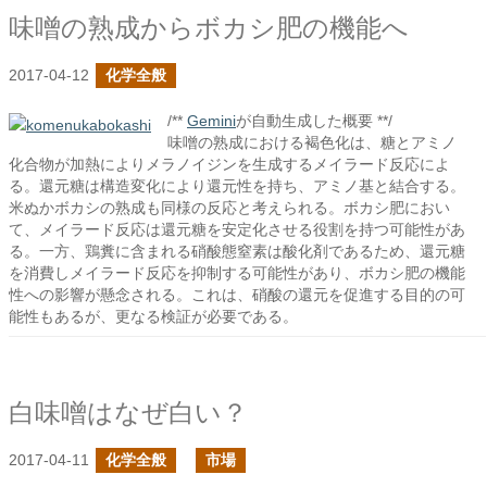
味噌の熟成からボカシ肥の機能へ
2017-04-12
化学全般
/**
Gemini
が自動生成した概要 **/
味噌の熟成における褐色化は、糖とアミノ
化合物が加熱によりメラノイジンを生成するメイラード反応によ
る。還元糖は構造変化により還元性を持ち、アミノ基と結合する。
米ぬかボカシの熟成も同様の反応と考えられる。ボカシ肥におい
て、メイラード反応は還元糖を安定化させる役割を持つ可能性があ
る。一方、鶏糞に含まれる硝酸態窒素は酸化剤であるため、還元糖
を消費しメイラード反応を抑制する可能性があり、ボカシ肥の機能
性への影響が懸念される。これは、硝酸の還元を促進する目的の可
能性もあるが、更なる検証が必要である。
白味噌はなぜ白い？
2017-04-11
化学全般
市場