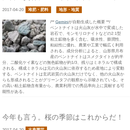
2017-04-20
堆肥・肥料
地形・地質
/**
Gemini
が自動生成した概要 **/
ベントナイトは火山灰が水中で変成した
岩石で、モンモリロナイトなどの2:1型
粘土鉱物を多く含む。吸水性、膨潤性、
粘結性に優れ、農業や工業で幅広く利用
される。成分分析によると、山形県月布
産のベントナイトはスメクタイトが約半
分、二酸化ケイ素などの無色鉱物が約1/3、残りはミネラルで構成
される。構成ミネラルは元の火山灰に依存するため産地により変動
する。ベントナイトは玄武岩質の火山灰だけでなく、他の火山灰か
らも形成されることがグリーンタフの観察から示唆されている。そ
の高い粘土鉱物含有量から、農業利用での秀品率向上に貢献する可
能性がある。
今年も言う。桜の季節はこれからだ！
2017-04-20
古典園芸