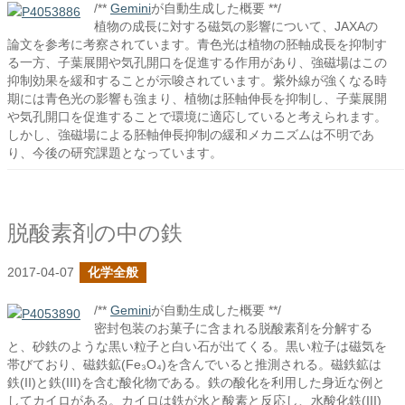
/**
Gemini
が自動生成した概要 **/
植物の成長に対する磁気の影響について、JAXAの
論文を参考に考察されています。青色光は植物の胚軸成長を抑制す
る一方、子葉展開や気孔開口を促進する作用があり、強磁場はこの
抑制効果を緩和することが示唆されています。紫外線が強くなる時
期には青色光の影響も強まり、植物は胚軸伸長を抑制し、子葉展開
や気孔開口を促進することで環境に適応していると考えられます。
しかし、強磁場による胚軸伸長抑制の緩和メカニズムは不明であ
り、今後の研究課題となっています。
脱酸素剤の中の鉄
2017-04-07
化学全般
/**
Gemini
が自動生成した概要 **/
密封包装のお菓子に含まれる脱酸素剤を分解する
と、砂鉄のような黒い粒子と白い石が出てくる。黒い粒子は磁気を
帯びており、磁鉄鉱(Fe₃O₄)を含んでいると推測される。磁鉄鉱は
鉄(II)と鉄(III)を含む酸化物である。鉄の酸化を利用した身近な例と
してカイロがある。カイロは鉄が水と酸素と反応し、水酸化鉄(III)