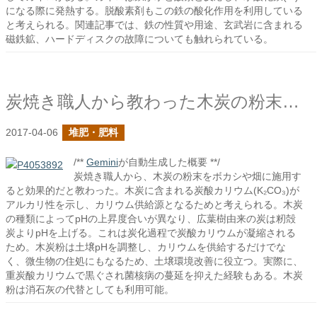
になる際に発熱する。脱酸素剤もこの鉄の酸化作用を利用している
と考えられる。関連記事では、鉄の性質や用途、玄武岩に含まれる
磁鉄鉱、ハードディスクの故障についても触れられている。
炭焼き職人から教わった木炭の粉末のこと
2017-04-06
堆肥・肥料
/**
Gemini
が自動生成した概要 **/
炭焼き職人から、木炭の粉末をボカシや畑に施用す
ると効果的だと教わった。木炭に含まれる炭酸カリウム(K₂CO₃)が
アルカリ性を示し、カリウム供給源となるためと考えられる。木炭
の種類によってpHの上昇度合いが異なり、広葉樹由来の炭は籾殻
炭よりpHを上げる。これは炭化過程で炭酸カリウムが凝縮される
ため。木炭粉は土壌pHを調整し、カリウムを供給するだけでな
く、微生物の住処にもなるため、土壌環境改善に役立つ。実際に、
重炭酸カリウムで黒ぐされ菌核病の蔓延を抑えた経験もある。木炭
粉は消石灰の代替としても利用可能。