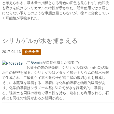
と考えられる。吸水量の指標となる青色の変色も見られず、飽和後
も吸水を続けるシリカゲルの特性が示された。通常使用では水浸し
にならない限りこのような事態は起こらないが、徐々に劣化してい
く可能性が示唆された。
シリカゲルが水を捕まえる
2017-04-13
化学全般
/**
Gemini
が自動生成した概要 **/
お菓子の袋の乾燥剤、シリカゲル(SiO₂・nH₂O)の吸
水性の秘密を探る。シリカゲルはメタケイ酸ナトリウムの加水分解
で生成され、二酸化ケイ素の微粒子が網目状の微細な孔を形成し、
そこに水蒸気を吸着する。吸着には化学的吸着と物理的吸着があ
り、化学的吸着はシラノール基(-Si-OH)が水を静電気的に吸着す
る。珪藻土も同様の構造で吸水性を持ち、建材にも利用される。石
英にも同様の性質があるか疑問が残る。