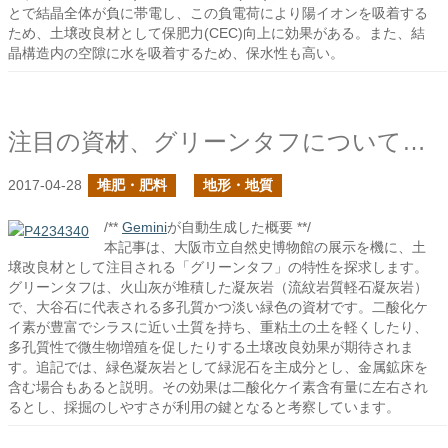
とで結晶全体が負に帯電し、この負電荷により陽イオンを吸着する
ため、土壌改良材として保肥力(CEC)向上に効果がある。また、結
晶構造内の空隙に水を吸着するため、保水性も高い。
注目の資材、グリーンタフについて知ろう
2017-04-28
堆肥・肥料
地形・地質
/**
Gemini
が自動生成した概要 **/
本記事は、大阪市立自然史博物館の展示を機に、土
壌改良材として注目される「グリーンタフ」の特性を探求します。
グリーンタフは、火山灰が堆積した凝灰岩（流紋岩質軽石凝灰岩）
で、大谷石に代表される多孔質かつ淡い緑色の資材です。二酸化ケ
イ素が豊富でシラスに近い土質を持ち、重粘土の土を軽くしたり、
多孔質性で微生物増殖を促したりする土壌改良効果が期待されま
す。追記では、緑色凝灰岩として緑泥石を主成分とし、金属鉱床を
含む場合もあると説明。その効果は二酸化ケイ素含有量に左右され
るとし、採掘のしやすさが利用の鍵となると考察しています。