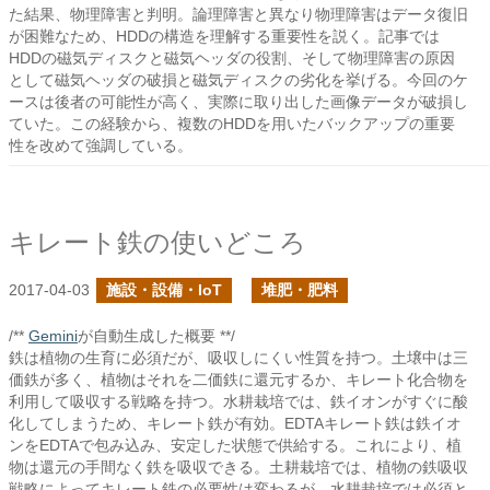
た結果、物理障害と判明。論理障害と異なり物理障害はデータ復旧
が困難なため、HDDの構造を理解する重要性を説く。記事では
HDDの磁気ディスクと磁気ヘッダの役割、そして物理障害の原因
として磁気ヘッダの破損と磁気ディスクの劣化を挙げる。今回のケ
ースは後者の可能性が高く、実際に取り出した画像データが破損し
ていた。この経験から、複数のHDDを用いたバックアップの重要
性を改めて強調している。
キレート鉄の使いどころ
2017-04-03
施設・設備・IoT
堆肥・肥料
/**
Gemini
が自動生成した概要 **/
鉄は植物の生育に必須だが、吸収しにくい性質を持つ。土壌中は三
価鉄が多く、植物はそれを二価鉄に還元するか、キレート化合物を
利用して吸収する戦略を持つ。水耕栽培では、鉄イオンがすぐに酸
化してしまうため、キレート鉄が有効。EDTAキレート鉄は鉄イオ
ンをEDTAで包み込み、安定した状態で供給する。これにより、植
物は還元の手間なく鉄を吸収できる。土耕栽培では、植物の鉄吸収
戦略によってキレート鉄の必要性は変わるが、水耕栽培では必須と