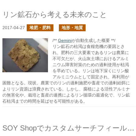
リン鉱石から考える未来のこと
2017-04-27
堆肥・肥料
地形・地質
/**
Gemini
が自動生成した概要 **/
リン鉱石の枯渇は食糧危機の要因とさ
れ、肥料の三大要素であるリンは農業に
不可欠だが、火山灰土壌におけるアルミ
ニウム障害対策のための過剰使用が枯渇
を早めている。リンは地下深くにリン酸
アルミニウムとして固定され、再利用が
困難となる。現状、農業でのリンの過剰施肥や畜産での過剰給餌に
よりリン資源は浪費されている。しかし、腐植による活性アルミナ
の無害化や、栽培と畜産の連携によるリン循環の最適化で、リン鉱
石枯渇までの時間を延ばせる可能性がある。
SOY Shopでカスタムサーチフィールド(子商品一覧)を追加しました