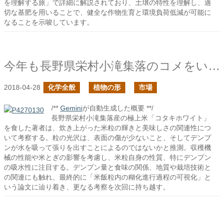
を理解する旅」で詳細に解説されており、土壌の特性を理解し、適
切な基肥を用いることで、健全な作物生育と環境負荷低減が可能に
なることを示唆しています。
今年も長野県栄村小滝集落のコメをいただきました
2018-04-28
化学全般
植物の形
市場
/**
Gemini
が自動生成した概要 **/
長野県栄村小滝集落産の極上米「コタキホワイト」
を食した著者は、炊き上がった米粒の輝きと美味しさの関連性につ
いて考察する。粒の光沢は、表面の傷が少ないこと、そしてデンプ
ンが水を吸って張りを出すことによるのではないかと推測。収穫機
械の性能や米とぎの影響を考慮し、米粒自身の性質、特にデンプン
の吸水性に注目する。デンプン量と食味の関係、地質や栽培技術と
の関連にも触れ、最終的に「米飯粒内の糊化進行過程の可視化」と
いう論文に辿り着き、更なる考察を次回に持ち越す。