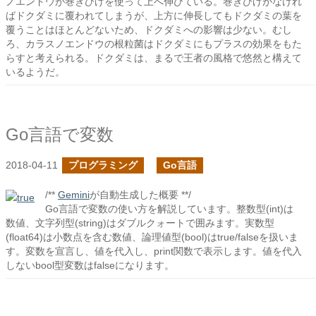
ノエンドウが巻きひげを使って上へ伸びている。巻きひげがなけれ
ばドクダミに覆われてしまうが、上方に伸長してもドクダミの葉を
覆うことはほとんどないため、ドクダミへの影響は少ない。むし
ろ、カラスノエンドウの根粒菌はドクダミにもプラスの効果をもた
らすと考えられる。ドクダミは、まるで王者の風格で悠然と構えて
いるようだ。
Go言語で変数
2018-04-11
プログラミング
Go言語
/**
Gemini
が自動生成した概要 **/
Go言語で変数の使い方を解説しています。整数型(int)は
数値、文字列型(string)はダブルクォートで囲みます。実数型
(float64)は小数点を含む数値、論理値型(bool)はtrue/falseを扱いま
す。変数を宣言し、値を代入し、print関数で表示します。値を代入
しないbool型変数はfalseになります。