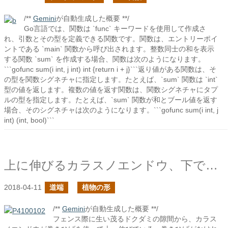
/**
Gemini
が自動生成した概要 **/
Go言語では、関数は `func` キーワードを使用して作成さ
れ、引数とその型を定義できる関数です。関数は、エントリーポイ
ントである `main` 関数から呼び出されます。整数同士の和を表示
する関数 `sum` を作成する場合、関数は次のようになります。
```gofunc sum(i int, j int) int {return i + j}```返り値がある関数は、そ
の型を関数シグネチャに指定します。たとえば、`sum` 関数は `int`
型の値を返します。複数の値を返す関数は、関数シグネチャにタプ
ルの型を指定します。たとえば、`sum` 関数が和とブール値を返す
場合、そのシグネチャは次のようになります。```gofunc sum(i int, j
int) (int, bool)```
上に伸びるカラスノエンドウ、下で構えるドクダミたち
2018-04-11
道端
植物の形
/**
Gemini
が自動生成した概要 **/
フェンス際に生い茂るドクダミの隙間から、カラス