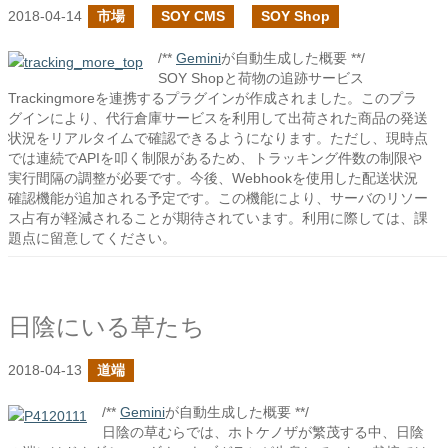
2018-04-14
市場
SOY CMS
SOY Shop
/**
Gemini
が自動生成した概要 **/
SOY Shopと荷物の追跡サービス
Trackingmoreを連携するプラグインが作成されました。このプラ
グインにより、代行倉庫サービスを利用して出荷された商品の発送
状況をリアルタイムで確認できるようになります。ただし、現時点
では連続でAPIを叩く制限があるため、トラッキング件数の制限や
実行間隔の調整が必要です。今後、Webhookを使用した配送状況
確認機能が追加される予定です。この機能により、サーバのリソー
ス占有が軽減されることが期待されています。利用に際しては、課
題点に留意してください。
日陰にいる草たち
2018-04-13
道端
/**
Gemini
が自動生成した概要 **/
日陰の草むらでは、ホトケノザが繁茂する中、日陰