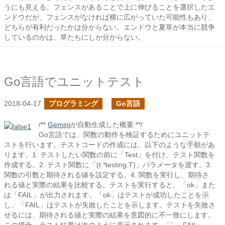
うにも見える。フェンスがあることで上に伸びることを選択したエ
ンドウだが、フェンスがなければ横に広がっていた可能性もあり、
どちらが有利だったかは分からない。エンドウと夏草が本当に競争
しているのかは、草たちにしか分からない。
Go言語でユニットテスト
2018-04-17
プログラミング
Go言語
/**
Gemini
が自動生成した概要 **/
Go言語では、関数の動作を検証するためにユニットテ
ストを行います。テストコードの作成には、以下のような手順があ
ります。1. テストしたい関数の前に「Test」を付け、テスト関数を
作成する。2. テスト関数に「(t *testing.T)」パラメータを渡す。3.
関数の引数と期待される値を設定する。4. 関数を実行し、期待さ
れる値と実際の結果を比較する。テストを実行すると、「ok」また
は「FAIL」が出力されます。「ok」はテストが成功したことを示
し、「FAIL」はテストが失敗したことを示します。テストを失敗さ
せるには、期待される値と実際の結果を意図的に不一致にします。