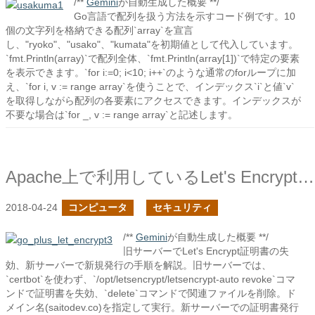
/**
Gemini
が自動生成した概要 **/
Go言語で配列を扱う方法を示すコード例です。10
個の文字列を格納できる配列`array`を宣言
し、"ryoko"、"usako"、"kumata"を初期値として代入しています。
`fmt.Println(array)`で配列全体、`fmt.Println(array[1])`で特定の要素
を表示できます。`for i:=0; i<10; i++`のような通常のforループに加
え、`for i, v := range array`を使うことで、インデックス`i`と値`v`
を取得しながら配列の各要素にアクセスできます。インデックスが
不要な場合は`for _, v := range array`と記述します。
Apache上で利用しているLet's Encryptの失効
2018-04-24
コンピュータ
セキュリティ
/**
Gemini
が自動生成した概要 **/
旧サーバーでLet's Encrypt証明書の失
効、新サーバーで新規発行の手順を解説。旧サーバーでは、
`certbot`を使わず、`/opt/letsencrypt/letsencrypt-auto revoke`コマ
ンドで証明書を失効、`delete`コマンドで関連ファイルを削除。ド
メイン名(saitodev.co)を指定して実行。新サーバーでの証明書発行