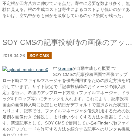
不定根が四方八方に伸びている点だ。寄生に必要な数より多く、無
駄に見える。根の生成コストは寄生によるコストより低いのか？あ
るいは、空気中からも何かを吸収しているのか？疑問が残った。
SOY CMSの記事投稿時の画像のアップロードでファイルマネージャをメインで使用する
2018-04-26
SOY CMS
/**
Gemini
が自動生成した概要 **/
SOY CMSの記事投稿画面で画像アップ
ロード時にファイルマネージャを優先利用するための設定方法を紹
介しています。サイト設定で「記事投稿時のおイメージの挿入設
定」を行い、希望のアップロード方法（ファイルマネージャ、ドラ
ッグ&ドロップ等）にチェックを入れます。これにより、記事投稿
画面の画像挿入時に設定した項目がデフォルトで選択された状態に
なります。記事では、ファイルマネージャを優先利用するための設
定例を画像付きで解説し、より使いやすくする方法を提案していま
す。関連記事として、SOY CMSで使用しているelFinderでjsファイ
ルのアップロードを許可する方法を紹介する記事へのリンクも掲載
されています。