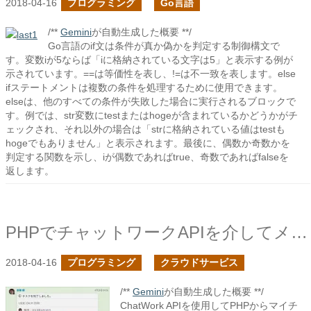
2018-04-16
プログラミング
Go言語
/**
Gemini
が自動生成した概要 **/
Go言語のif文は条件が真か偽かを判定する制御構文で
す。変数iが5ならば「iに格納されている文字は5」と表示する例が
示されています。==は等価性を表し、!=は不一致を表します。else
ifステートメントは複数の条件を処理するために使用できます。
elseは、他のすべての条件が失敗した場合に実行されるブロックで
す。例では、str変数にtestまたはhogeが含まれているかどうかがチ
ェックされ、それ以外の場合は「strに格納されている値はtestも
hogeでもありません」と表示されます。最後に、偶数か奇数かを
判定する関数を示し、iが偶数であればtrue、奇数であればfalseを
返します。
PHPでチャットワークAPIを介してメッセージを投稿してみる
2018-04-16
プログラミング
クラウドサービス
/**
Gemini
が自動生成した概要 **/
ChatWork APIを使用してPHPからマイチ