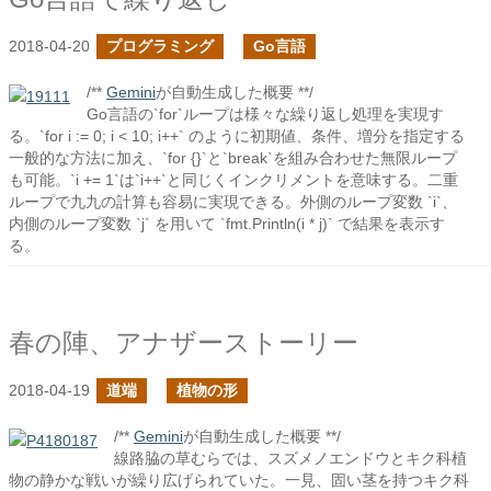
2018-04-20
プログラミング
Go言語
/**
Gemini
が自動生成した概要 **/
Go言語の`for`ループは様々な繰り返し処理を実現す
る。`for i := 0; i < 10; i++` のように初期値、条件、増分を指定する
一般的な方法に加え、`for {}`と`break`を組み合わせた無限ループ
も可能。`i += 1`は`i++`と同じくインクリメントを意味する。二重
ループで九九の計算も容易に実現できる。外側のループ変数 `i`、
内側のループ変数 `j` を用いて `fmt.Println(i * j)` で結果を表示す
る。
春の陣、アナザーストーリー
2018-04-19
道端
植物の形
/**
Gemini
が自動生成した概要 **/
線路脇の草むらでは、スズメノエンドウとキク科植
物の静かな戦いが繰り広げられていた。一見、固い茎を持つキク科