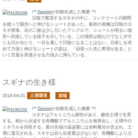
/**
Gemini
が自動生成した概要 **/
日陰で繁茂するヨモギの中に、コンクリートの隙間
を縫って陽光へと伸びるシュートがあった。最初の画像は日陰のヨ
モギ群落、次の二枚は少し引いたアングルで、シュートが明るい場
所へ到達している様子を示している。この場所は朝だけでなく夕方
にも日が当たり、一日を通して日陰になることはない。日差しを求
めて力強く伸びるシュートの姿は、「頑張った先に希望がある」と
いう言葉を実感させる力強さに満ちている。
スギナの生き様
2018-04-21
土壌環境
道端
/**
Gemini
が自動生成した概要 **/
スギナはアルミニウム耐性があり、酸性土壌で生育
する。根から分泌する有機酸でアルミニウムを無害化し、土壌中の
ミネラルを回収する。葉の先端の溢泌液には余剰養分が含まれ、土
壌に還元される。スギナは自ら生産量は少ないが、有機酸により土