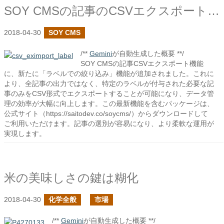
SOY CMSの記事のCSVエクスポートでラベルで絞り込みを追加しました
2018-04-30
SOY CMS
/**
Gemini
が自動生成した概要 **/
SOY CMSの記事CSVエクスポート機能
に、新たに「ラベルでの絞り込み」機能が追加されました。これに
より、全記事の出力ではなく、特定のラベルが付与された必要な記
事のみをCSV形式でエクスポートすることが可能になり、データ管
理の効率が大幅に向上します。この最新機能を含むパッケージは、
公式サイト（https://saitodev.co/soycms/）からダウンロードして
ご利用いただけます。記事の選別が容易になり、より柔軟な運用が
実現します。
米の美味しさの鍵は糊化
2018-04-30
化学全般
市場
/**
Gemini
が自動生成した概要 **/