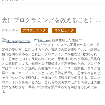
妻にプログラミングを教えることにした-続き
2018-04-25
プログラミング
コンピュータ
/**
Gemini
が自動生成した概要 **/
プログラマは、システム不具合の多くが「想
定外の使い方」に起因するため、電話での口頭説明ではなく詳細な
情報提供を求める。これは、プログラミングが物理法則に縛られ
ず、思考がそのまま反映されるため、想定外の動作が顕著な不具合
となる特性による。効率的な情報伝達と問題解決のため、プログラ
マはコーディング規約、高機能エディタ、テスト自動化、タスク管
理ツール、オープンソースといった手段を活用し、思考すべき点と
そうでない点を明確化し、再発防止と情報共有を促進する。妻にプ
ログラミングを教えるのは、これらの思考プロセスと情報伝達の重
要性を体験させ、世界中の資産を活用する術を学ばせるためであ
る。