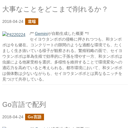
大事なことをどこまで削れるか？
2018-04-24
道端
/**
Gemini
が自動生成した概要 **/
セイヨウタンポポの侵略に押されつつも、和タンポ
ポは今も健在。コンクリートの隙間のような過酷な環境でも、たく
ましく生き抜いている様子が観察される。繁殖戦略の面で、セイヨ
ウタンポポは単為生殖で効率的に子孫を増やす一方、和タンポポは
虫媒による他家受粉を選択。多様性を維持することで環境変化への
適応力を高めていると考えられる。都市環境において、和タンポポ
は個体数は少ないながらも、セイヨウタンポポとは異なるニッチを
見つけて共存している。
Go言語で配列
2018-04-24
Go言語