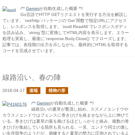
/**
Gemini
が自動生成した概要 **/
Go言語でHTTP GETリクエストを実行する方法を解説し
ています。`net/http`パッケージの`Get`関数で指定URLにアクセス
し、レスポンスを取得します。`ioutil.ReadAll`でレスポンスボディ
を読み込み、`string`型に変換してHTML内容を表示します。エラー
処理も実装し、最後に`response.Body.Close()`でクローズします。
記事では、各段階の出力を示しながら、最終的にHTMLを取得する
コードを完成させています。
線路沿い、春の陣
2018-04-17
道端
植物の形
/**
Gemini
が自動生成した概要 **/
線路沿いの夏草が繁茂し始め、スズメノエンドウや
カラスノエンドウはフェンスに巻きひげを絡ませながら上に伸びて
いる。巻きひげは夏草の葉を曲げるほどしっかりと絡み、複数の巻
きひげが集結している箇所も見られる。一見、エンドウ同士の激し
い生存競争のようだが、俯瞰すると夏草の勢力に圧倒されているよ