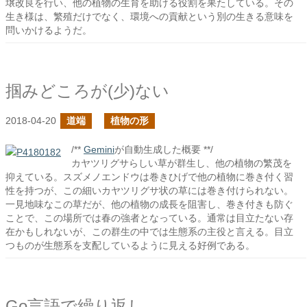
壌改良を行い、他の植物の生育を助ける役割を果たしている。その
生き様は、繁殖だけでなく、環境への貢献という別の生きる意味を
問いかけるようだ。
掴みどころが(少)ない
2018-04-20
道端
植物の形
/**
Gemini
が自動生成した概要 **/
カヤツリグサらしい草が群生し、他の植物の繁茂を
抑えている。スズメノエンドウは巻きひげで他の植物に巻き付く習
性を持つが、この細いカヤツリグサ状の草には巻き付けられない。
一見地味なこの草だが、他の植物の成長を阻害し、巻き付きも防ぐ
ことで、この場所では春の強者となっている。通常は目立たない存
在かもしれないが、この群生の中では生態系の主役と言える。目立
つものが生態系を支配しているように見える好例である。
Go言語で繰り返し