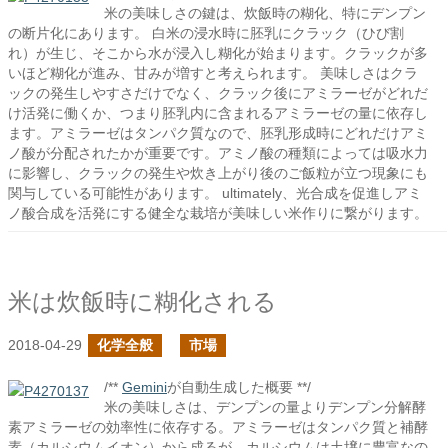
米の美味しさの鍵は、炊飯時の糊化、特にデンプン
の断片化にあります。 白米の浸水時に胚乳にクラック（ひび割
れ）が生じ、そこから水が浸入し糊化が始まります。クラックが多
いほど糊化が進み、甘みが増すと考えられます。 美味しさはクラ
ックの発生しやすさだけでなく、クラック後にアミラーゼがどれだ
け活発に働くか、つまり胚乳内に含まれるアミラーゼの量に依存し
ます。アミラーゼはタンパク質なので、胚乳形成時にどれだけアミ
ノ酸が分配されたかが重要です。アミノ酸の種類によっては吸水力
に影響し、クラックの発生や炊き上がり後のご飯粒が立つ現象にも
関与している可能性があります。 ultimately、光合成を促進しアミ
ノ酸合成を活発にする健全な栽培が美味しい米作りに繋がります。
米は炊飯時に糊化される
2018-04-29
化学全般
市場
/**
Gemini
が自動生成した概要 **/
米の美味しさは、デンプンの量よりデンプン分解酵
素アミラーゼの効率性に依存する。アミラーゼはタンパク質と補酵
素（カルシウムイオン）から成るが、カルシウムは土壌に豊富なの