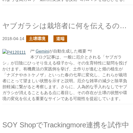
ヤブガラシは栽培者に何を伝えるのか？
2018-04-14
土壌環境
道端
/**
Gemini
が自動生成した概要 **/
本ブログ記事は、一般に厄介とされる「ヤブガラ
シ」が日陰にひっそり生える様子から、その生育特性に疑問を投げ
かけます。有機農法の実践例を挙げ、土作りが進むと畑の植生が
「ナズナやホトケノザ」といった春の七草に変化し、これらが栽培
者にとって望ましい状態を示すと説明。厄介な雑草の減少と除草負
担軽減に繋がると考察します。さらに、人為的な手入れなしでヤブ
ガラシが消えることもある点に着目し、その存在が土壌の状態や環
境の変化を伝える重要なサインである可能性を提起しています。
SOY ShopでTrackingmore連携を試作中