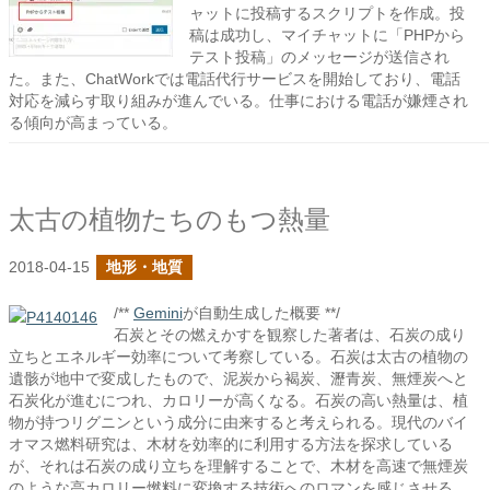
ャットに投稿するスクリプトを作成。投
稿は成功し、マイチャットに「PHPから
テスト投稿」のメッセージが送信され
た。また、ChatWorkでは電話代行サービスを開始しており、電話
対応を減らす取り組みが進んでいる。仕事における電話が嫌煙され
る傾向が高まっている。
太古の植物たちのもつ熱量
2018-04-15
地形・地質
/**
Gemini
が自動生成した概要 **/
石炭とその燃えかすを観察した著者は、石炭の成り
立ちとエネルギー効率について考察している。石炭は太古の植物の
遺骸が地中で変成したもので、泥炭から褐炭、瀝青炭、無煙炭へと
石炭化が進むにつれ、カロリーが高くなる。石炭の高い熱量は、植
物が持つリグニンという成分に由来すると考えられる。現代のバイ
オマス燃料研究は、木材を効率的に利用する方法を探求している
が、それは石炭の成り立ちを理解することで、木材を高速で無煙炭
のような高カロリー燃料に変換する技術へのロマンを感じさせる。