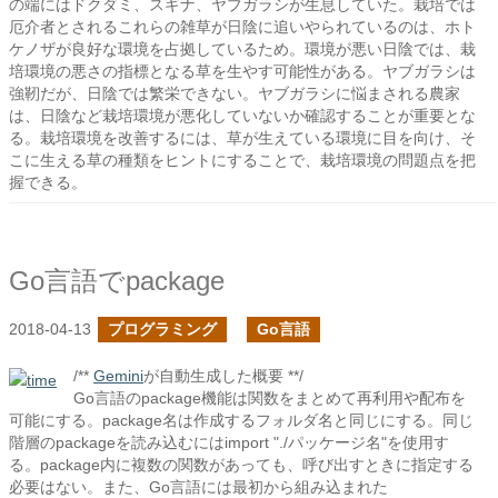
の端にはドクダミ、スギナ、ヤブガラシが生息していた。栽培では
厄介者とされるこれらの雑草が日陰に追いやられているのは、ホト
ケノザが良好な環境を占拠しているため。環境が悪い日陰では、栽
培環境の悪さの指標となる草を生やす可能性がある。ヤブガラシは
強靭だが、日陰では繁栄できない。ヤブガラシに悩まされる農家
は、日陰など栽培環境が悪化していないか確認することが重要とな
る。栽培環境を改善するには、草が生えている環境に目を向け、そ
こに生える草の種類をヒントにすることで、栽培環境の問題点を把
握できる。
Go言語でpackage
2018-04-13
プログラミング
Go言語
/**
Gemini
が自動生成した概要 **/
Go言語のpackage機能は関数をまとめて再利用や配布を
可能にする。package名は作成するフォルダ名と同じにする。同じ
階層のpackageを読み込むにはimport "./パッケージ名"を使用す
る。package内に複数の関数があっても、呼び出すときに指定する
必要はない。また、Go言語には最初から組み込まれた