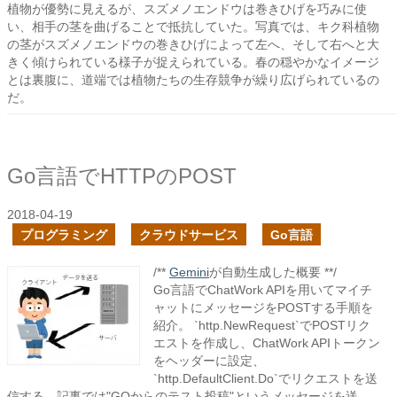
植物が優勢に見えるが、スズメノエンドウは巻きひげを巧みに使
い、相手の茎を曲げることで抵抗していた。写真では、キク科植物
の茎がスズメノエンドウの巻きひげによって左へ、そして右へと大
きく傾けられている様子が捉えられている。春の穏やかなイメージ
とは裏腹に、道端では植物たちの生存競争が繰り広げられているの
だ。
Go言語でHTTPのPOST
2018-04-19
プログラミング
クラウドサービス
Go言語
/**
Gemini
が自動生成した概要 **/
Go言語でChatWork APIを用いてマイチ
ャットにメッセージをPOSTする手順を
紹介。 `http.NewRequest`でPOSTリク
エストを作成し、ChatWork APIトークン
をヘッダーに設定、
`http.DefaultClient.Do`でリクエストを送
信する。記事では"GOからのテスト投稿"というメッセージを送