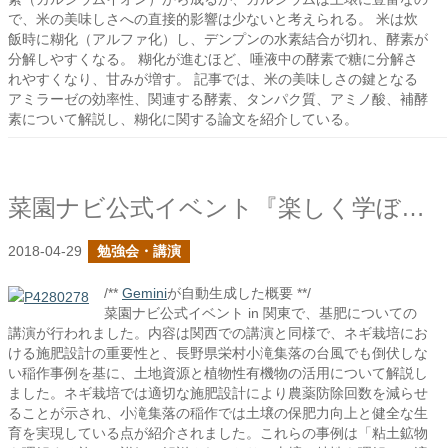
で、米の美味しさへの直接的影響は少ないと考えられる。 米は炊
飯時に糊化（アルファ化）し、デンプンの水素結合が切れ、酵素が
分解しやすくなる。 糊化が進むほど、唾液中の酵素で糖に分解さ
れやすくなり、甘みが増す。 記事では、米の美味しさの鍵となる
アミラーゼの効率性、関連する酵素、タンパク質、アミノ酸、補酵
素について解説し、糊化に関する論文を紹介している。
菜園ナビ公式イベント『楽しく学ぼう！第2弾 in 関東』で基肥の話をしました
2018-04-29
勉強会・講演
/**
Gemini
が自動生成した概要 **/
菜園ナビ公式イベント in 関東で、基肥についての
講演が行われました。内容は関西での講演と同様で、ネギ栽培にお
ける施肥設計の重要性と、長野県栄村小滝集落の台風でも倒伏しな
い稲作事例を基に、土地資源と植物性有機物の活用について解説し
ました。ネギ栽培では適切な施肥設計により農薬防除回数を減らせ
ることが示され、小滝集落の稲作では土壌の保肥力向上と健全な生
育を実現している点が紹介されました。これらの事例は「粘土鉱物