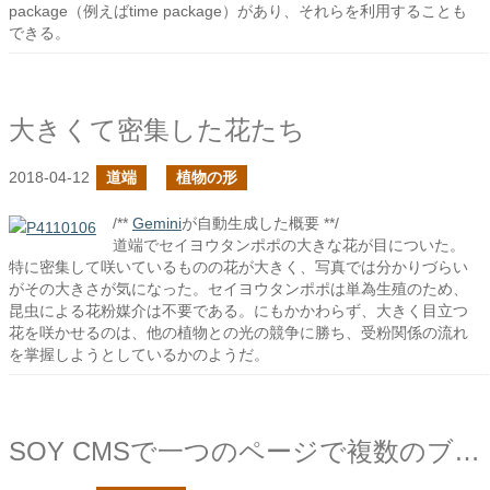
package（例えばtime package）があり、それらを利用することも
できる。
大きくて密集した花たち
2018-04-12
道端
植物の形
/**
Gemini
が自動生成した概要 **/
道端でセイヨウタンポポの大きな花が目についた。
特に密集して咲いているものの花が大きく、写真では分かりづらい
がその大きさが気になった。セイヨウタンポポは単為生殖のため、
昆虫による花粉媒介は不要である。にもかかわらず、大きく目立つ
花を咲かせるのは、他の植物との光の競争に勝ち、受粉関係の流れ
を掌握しようとしているかのようだ。
SOY CMSで一つのページで複数のブログページのカテゴリ一覧を出力してみる