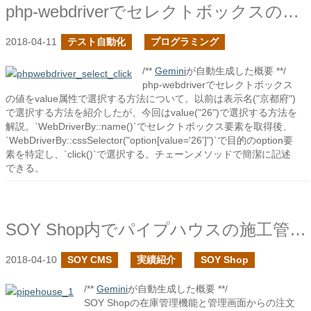
php-webdriverでセレクトボックスの値を選択する2
2018-04-11
テスト自動化
プログラミング
/**
Gemini
が自動生成した概要 **/
php-webdriverでセレクトボックス
の値をvalue属性で選択する方法について。以前は表示名("京都府")
で選択する方法を紹介したが、今回はvalue("26")で選択する方法を
解説。`WebDriverBy::name()`でセレクトボックス要素を取得後、
`WebDriverBy::cssSelector("option[value='26']")`で目的のoption要
素を特定し、`click()`で選択する。チェーンメソッドで簡潔に記述
できる。
SOY Shop内でパイプハウスの施工管理アプリを開発しました
2018-04-10
SOY CMS
実績紹介
SOY Shop
/**
Gemini
が自動生成した概要 **/
SOY Shopの在庫管理機能と管理画面からの注文