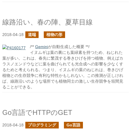
線路沿い、春の陣、夏草目線
2018-04-18
道端
植物の形
/**
Gemini
が自動生成した概要 **/
イヌムギは葉の裏にも葉緑素を持つため、ねじれた
葉が多い。これは、春先に繁茂する巻きひげを持つ植物、例えばカ
ラスノエンドウなどに葉を曲げられても光合成への影響を少なくす
るためと考えられる。つまり、イヌムギの葉のねじれは、巻きひげ
植物との生存競争に有利な特性かもしれない。この推測が正しけれ
ば、線路沿いのような場所でも植物同士の激しい生存競争を垣間見
ることができる。
Go言語でHTTPのGET
2018-04-18
プログラミング
Go言語