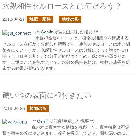
水親和性セルロースとは何だろう？
2018-04-27
堆肥・肥料
植物の形
/**
Gemini
が自動生成した概要 **/
水親和性セルロースは、植物の細胞壁を構成する
セルロースを細かく分解した肥料です。通常のセルロースは水と馴
染みにくいですが、水親和性セルロースは分解によって増えたOH
基（ヒドロキシ基）が水分子と結びつくため、保水性が高まりま
す。土壌にこれを施すことで、水分の保持を助け、植物の成長を促
進する効果が期待できます。
硬い幹の表面に根付きたい
2018-04-26
植物の形
/**
Gemini
が自動生成した概要 **/
森の木に寄生する植物を観察した。寄生植物は不定
根を宿主の幹に食い込ませ、養分を吸収している。興味深いのは、