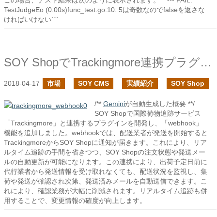
この場合、テスト結果は次のように表示されます。```--- FAIL:
TestJudgeEo (0.00s)func_test.go:10: 5は奇数なのでfalseを返さな
ければいけない```
SOY ShopでTrackingmore連携プラグインでwebhookに対応しました
2018-04-17
市場
SOY CMS
実績紹介
SOY Shop
/**
Gemini
が自動生成した概要 **/
SOY Shopで国際荷物追跡サービス
「Trackingmore」と連携するプラグインを開発し、「webhook」
機能を追加しました。webhookでは、配送業者が発送を開始すると
TrackingmoreからSOY Shopに通知が届きます。これにより、リア
ルタイム追跡の手間を省きつつ、SOY Shopの注文状態や発送メー
ルの自動更新が可能になります。この連携により、出荷予定日前に
代行業者から発送情報を受け取れなくても、配送状況を監視し、集
荷や発送が確認され次第、発送済みメールを自動送信できます。こ
れにより、確認業務が大幅に削減されます。リアルタイム追跡も併
用することで、変更情報の確度が向上します。