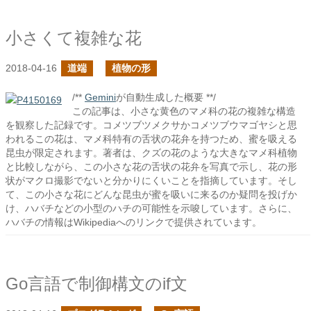
小さくて複雑な花
2018-04-16
道端
植物の形
/**
Gemini
が自動生成した概要 **/
この記事は、小さな黄色のマメ科の花の複雑な構造
を観察した記録です。コメツブツメクサかコメツブウマゴヤシと思
われるこの花は、マメ科特有の舌状の花弁を持つため、蜜を吸える
昆虫が限定されます。著者は、クズの花のような大きなマメ科植物
と比較しながら、この小さな花の舌状の花弁を写真で示し、花の形
状がマクロ撮影でないと分かりにくいことを指摘しています。そし
て、この小さな花にどんな昆虫が蜜を吸いに来るのか疑問を投げか
け、ハバチなどの小型のハチの可能性を示唆しています。さらに、
ハバチの情報はWikipediaへのリンクで提供されています。
Go言語で制御構文のif文