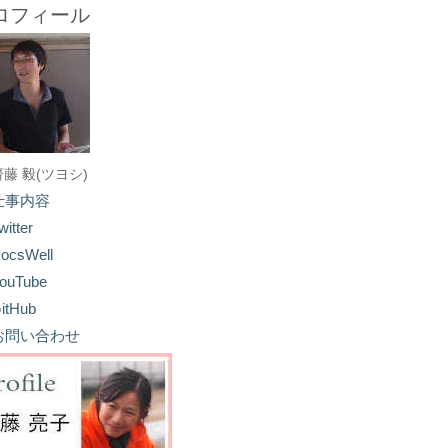
ロフィール
齋藤 毅(ツヨシ)
仕事内容
witter
ocsWell
ouTube
itHub
お問い合わせ