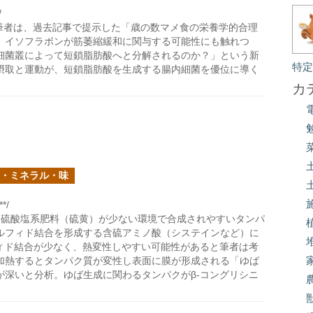
/
筆者は、過去記事で提示した「歳の数マメ食の栄養学的合理
。イソフラボンが筋萎縮緩和に関与する可能性にも触れつ
細菌叢によって短鎖脂肪酸へと分解されるのか？」という新
特
摂取と運動が、短鎖脂肪酸を生成する腸内細菌を優位に導く
カ
・ミネラル・味
*/
、硫酸塩系肥料（硫黄）が少ない環境で合成されやすいタンパ
ルフィド結合を形成する含硫アミノ酸（システインなど）に
フィド結合が少なく、熱変性しやすい可能性があると筆者は考
加熱するとタンパク質が変性し表面に膜が形成される「ゆば
が深いと分析。ゆば生成に関わるタンパクがβ-コングリシニ