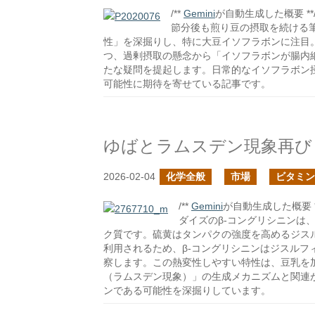
/**
Gemini
が自動生成した概要 **
節分後も煎り豆の摂取を続ける
性」を深掘りし、特に大豆イソフラボンに注目
つ、過剰摂取の懸念から「イソフラボンが腸内
たな疑問を提起します。日常的なイソフラボン
可能性に期待を寄せている記事です。
ゆばとラムスデン現象再び
2026-02-04
化学全般
市場
ビタミン
/**
Gemini
が自動生成した概要 *
ダイズのβ-コングリシニンは
ク質です。硫黄はタンパクの強度を高めるジス
利用されるため、β-コングリシニンはジスル
察します。この熱変性しやすい特性は、豆乳を
（ラムスデン現象）」の生成メカニズムと関連
ンである可能性を深掘りしています。