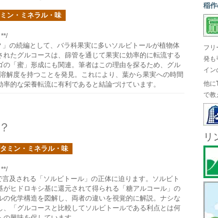
稲作
ミン・ミネラル・味
*/
？」の続編として、バラ科果実に多いソルビトールが植物体
フリ
されたグルコースは、篩管を通じて果実に効率的に転流する
発も
ゴの「蜜」形成にも関連。筆者はこの理由を探るため、グル
イン
い溶解度を持つことを発見。これにより、葉から果実への時間
効率的な栄養転流に有利であると結論づけています。
他に
で教
？
リ
タミン・ミネラル・味
*/
で言及される「ソルビトール」の正体に迫ります。ソルビト
基がヒドロキシ基に還元されて得られる「糖アルコール」の
ルの化学構造を図解し、両者の違いを視覚的に解説。ナシな
し、「グルコースと比較してソルビトールである利点とは何
への興味を促しています。