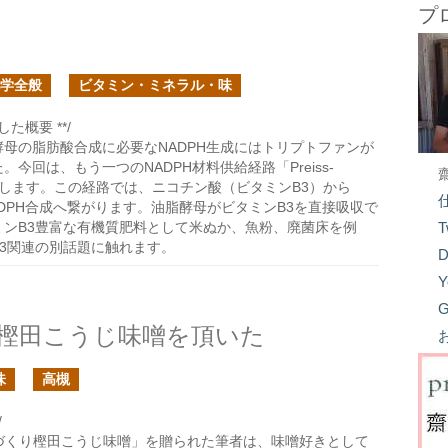
プ
学全般
ビタミン・ミネラル・味
た概要 **/
母の脂肪酸合成に必要なNADPH生成にはトリプトファンが
今回は、もう一つのNADPH材料供給経路「Preiss-
を紹介します。この経路では、ニコチン酸（ビタミンB3）から
ADPH合成へ繋がります。油脂酵母がビタミンB3を直接吸収で
ミンB3豊富な有機質肥料として米ぬか、魚粉、廃菌床を例
T
3関連の別話題に触れます。
D
Y
G
樫田こうじ味噌を頂いた
味
高槻
/
づくり樫田こうじ味噌」を贈られた筆者は、味噌好きとして