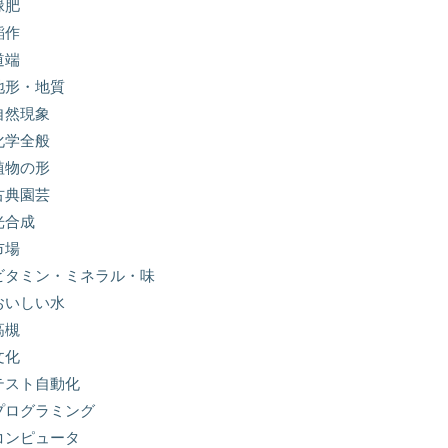
緑肥
稲作
道端
地形・地質
自然現象
化学全般
植物の形
古典園芸
光合成
市場
ビタミン・ミネラル・味
おいしい水
高槻
文化
テスト自動化
プログラミング
コンピュータ