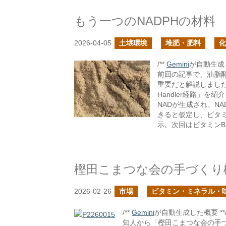
もう一つのNADPHの材料
2026-04-05
土壌環境
堆肥・肥料
化
/**
Gemini
が自動生成し
前回の記事で、油脂酵
重要だと解説しました。
Handler経路」
NADが生成され、N
きると仮定し、ビタ
示。次回はビタミンB
樫田こまつな会の手づくり
2026-02-26
市場
ビタミン・ミネラル・
/**
Gemini
が自動生成した概要 **
知人から「樫田こまつな会の手