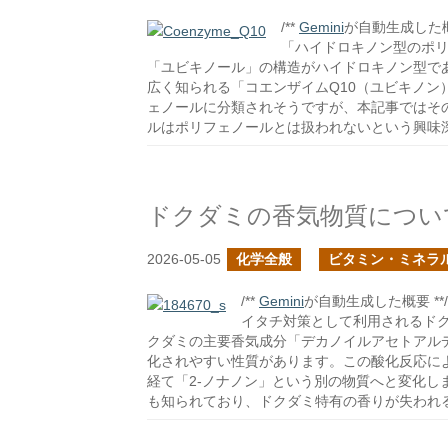
/**
Gemini
が自動生成した概要
「ハイドロキノン型のポ
「ユビキノール」の構造がハイドロキノン型で
広く知られる「コエンザイムQ10（ユビキノ
ェノールに分類されそうですが、本記事ではそ
ルはポリフェノールとは扱われないという興味
ドクダミの香気物質につい
2026-05-05
化学全般
ビタミン・ミネラ
/**
Gemini
が自動生成した概要 **/
イタチ対策として利用されるド
クダミの主要香気成分「デカノイルアセトアル
化されやすい性質があります。この酸化反応に
経て「2-ノナノン」という別の物質へと変化し
も知られており、ドクダミ特有の香りが失われ