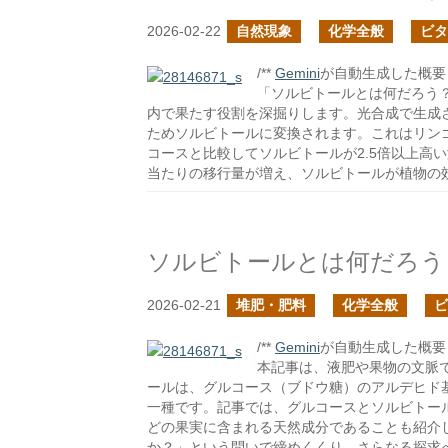
2026-02-22
自然現象
化学全般
ビタ
/**
Gemini
が自動生成した概要 *
「ソルビトールとは何だろう
内で果たす役割を深掘りします。光合成で生成
ためソルビトールに変換されます。これはリン
コースと比較してソルビトールが2.5倍以上高
当たりの移行量が増え、ソルビトールが植物の
ソルビトールとは何だろう
2026-02-21
堆肥・肥料
化学全般
ビ
/**
Gemini
が自動生成した概要 *
本記事は、液肥や果物の文脈
ールは、グルコース（ブドウ糖）のアルデヒド
一種です。記事では、グルコースとソルビトー
どの果実に含まれる天然成分であることも紹介
か？」という問いで締めくくり、さらなる探求