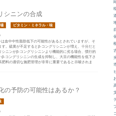
グリシニンの合成
場
ビタミン・ミネラル・味
/
ンは血中中性脂肪低下の可能性があるとされていますが、そ
ます。硫黄が不足するとβ-コングリシニンが増え、十分だと
リシニンがβ-コングリシニンより機能的に劣る場合、慣行的
いβ-コングリシニンの生成を抑制し、大豆の機能性を低下さ
系肥料の適切な施肥管理が非常に重要であると示唆されま
硬化の予防の可能性はあるか？
味
/