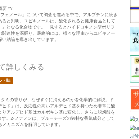
 **/
リフェノール」について調査を進める中で、アルブチンに続き
あると判明。ユビキノールは、酸化されると健康食品として
ン）」となる化合物です。一見するとハイドロキノン型ポリフ
の関連性を深掘り。最終的には、様々な理由からユビキノー
深い結論を導き出しています。
て詳しくみる
ル・味
クダミの香りが、なぜすぐに消えるのかを化学的に解説。ド
デヒド」は、反応性の高いアルデヒド基を持つため非常に酸
よりアルデヒド基はカルボキシ基に変化し、さらに脱炭酸を
ます。2-ノナノンは、ブルーチーズの独特な香気成分として
るメカニズムを解明しています。