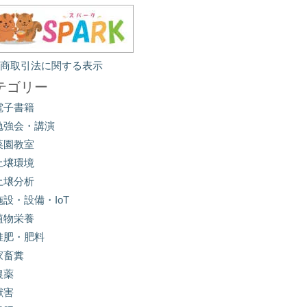
定商取引法に関する表示
テゴリー
電子書籍
勉強会・講演
菜園教室
土壌環境
土壌分析
施設・設備・IoT
植物栄養
堆肥・肥料
家畜糞
農薬
獣害