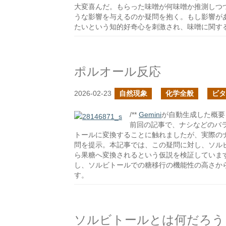
大変喜んだ。もらった味噌が何味噌か推測しつ
うな影響を与えるのか疑問を抱く。もし影響が
たいという知的好奇心を刺激され、味噌に関す
ポルオール反応
2026-02-23
自然現象
化学全般
ビタ
/**
Gemini
が自動生成した概要 *
前回の記事で、ナシなどのバ
トールに変換することに触れましたが、実際の
問を提示。本記事では、この疑問に対し、ソル
ら果糖へ変換されるという仮説を検証していま
し、ソルビトールでの糖移行の機能性の高さか
す。
ソルビトールとは何だろう