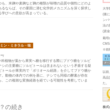
つも、米麹や麦麹など麹の種類が味噌の品質や個性にどのよ
あるならば、その要因に潜む化学的メカニズムを深く探求し
大学
る学びへの意欲が高まっている。
(後
ンバ
法の
(資
栽培
CM
ミン・ミネラル・味
※前
*/
ラ科植物が葉から果実へ糖を移行する際にブドウ糖をソルビ
ナシの主要糖にソルビトールは含まれないという矛盾する疑
ビトールが果実内で「ポリオール経路」を介してブドウ糖か
以前
す。動物の体内での例を基に、ナシでも同様の酵素が存在
高品
ら、この複雑な変換経路を経ている可能性を考察していま
た。
？の続き
株式