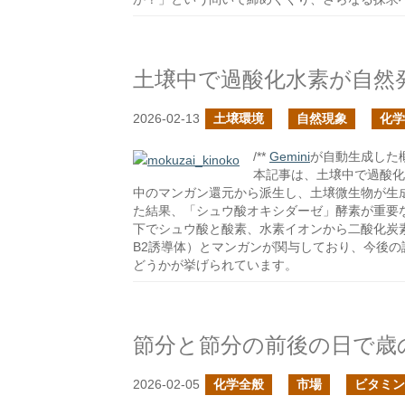
土壌中で過酸化水素が自然
2026-02-13
土壌環境
自然現象
化学
/**
Gemini
が自動生成した概要
本記事は、土壌中で過酸化
中のマンガン還元から派生し、土壌微生物が生
た結果、「シュウ酸オキシダーゼ」酵素が重要
下でシュウ酸と酸素、水素イオンから二酸化炭
B2誘導体）とマンガンが関与しており、今後
どうかが挙げられています。
節分と節分の前後の日で歳
2026-02-05
化学全般
市場
ビタミン