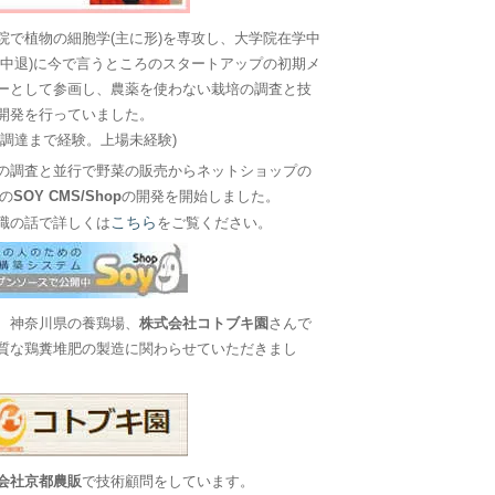
院で植物の細胞学(主に形)を専攻し、大学院在学中
に中退)に今で言うところのスタートアップの初期メ
ーとして参画し、農薬を使わない栽培の調査と技
開発を行っていました。
金調達まで経験。上場未経験)
の調査と並行で野菜の販売からネットショップの
Sの
SOY CMS/Shop
の開発を開始しました。
こちら
職の話で詳しくは
をご覧ください。
、神奈川県の養鶏場、
株式会社コトブキ園
さんで
質な鶏糞堆肥の製造に関わらせていただきまし
会社京都農販
で技術顧問をしています。