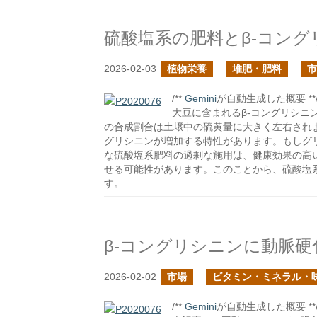
硫酸塩系の肥料とβ-コン
2026-02-03
植物栄養
堆肥・肥料
市
/**
Gemini
が自動生成した概要 **
大豆に含まれるβ-コングリシニ
の合成割合は土壌中の硫黄量に大きく左右され
グリシニンが増加する特性があります。もしグ
な硫酸塩系肥料の過剰な施用は、健康効果の高
せる可能性があります。このことから、硫酸塩
す。
β-コングリシニンに動脈
2026-02-02
市場
ビタミン・ミネラル・
/**
Gemini
が自動生成した概要 **