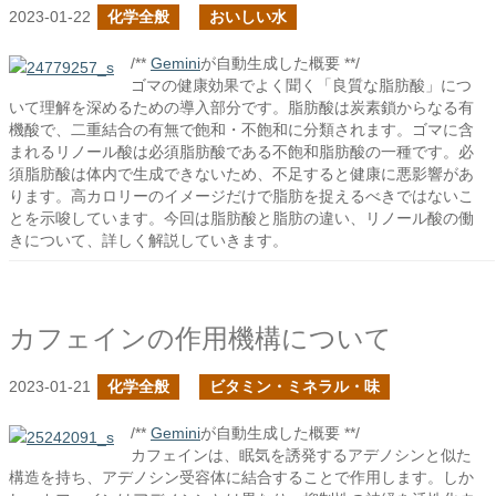
2023-01-22
化学全般
おいしい水
/**
Gemini
が自動生成した概要 **/
ゴマの健康効果でよく聞く「良質な脂肪酸」につ
いて理解を深めるための導入部分です。脂肪酸は炭素鎖からなる有
機酸で、二重結合の有無で飽和・不飽和に分類されます。ゴマに含
まれるリノール酸は必須脂肪酸である不飽和脂肪酸の一種です。必
須脂肪酸は体内で生成できないため、不足すると健康に悪影響があ
ります。高カロリーのイメージだけで脂肪を捉えるべきではないこ
とを示唆しています。今回は脂肪酸と脂肪の違い、リノール酸の働
きについて、詳しく解説していきます。
カフェインの作用機構について
2023-01-21
化学全般
ビタミン・ミネラル・味
/**
Gemini
が自動生成した概要 **/
カフェインは、眠気を誘発するアデノシンと似た
構造を持ち、アデノシン受容体に結合することで作用します。しか