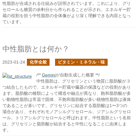
性脂肪が合成される仕組みが説明されています。これにより、グリ
セロールも糖質の余剰分から作られることが示され、エネルギー貯
蔵の役割を担う中性脂肪の全体像がより深く理解できる内容となっ
ています。
中性脂肪とは何か？
2023-01-24
化学全般
ビタミン・ミネラル・味
/**
Gemini
が自動生成した概要 **/
中性脂肪は、グリセリンという物質に脂肪酸が３
つ結合したもので、エネルギー貯蔵や臓器の保護などの役割があり
ます。脂肪酸の種類によって構造や融点が異なり、飽和脂肪酸が多
い動物性脂肪は常温で固体、不飽和脂肪酸が多い植物性脂肪は液体
であることが多いです。グリセリンに結合する脂肪酸は1〜3つの
場合があり、それぞれモノアシルグリセロール、ジアシルグリセロ
ール、トリアシルグリセロールと呼ばれます。中性脂肪という名前
は、グリセリンと脂肪酸が結合すると中性になることに由来しま
す。