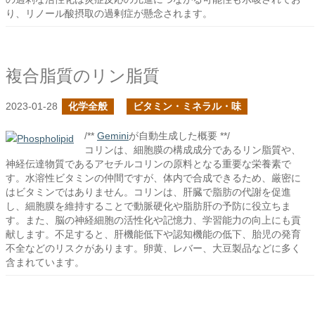
り、リノール酸摂取の過剰症が懸念されます。
複合脂質のリン脂質
2023-01-28
化学全般
ビタミン・ミネラル・味
/**
Gemini
が自動生成した概要 **/
コリンは、細胞膜の構成成分であるリン脂質や、
神経伝達物質であるアセチルコリンの原料となる重要な栄養素で
す。水溶性ビタミンの仲間ですが、体内で合成できるため、厳密に
はビタミンではありません。コリンは、肝臓で脂肪の代謝を促進
し、細胞膜を維持することで動脈硬化や脂肪肝の予防に役立ちま
す。また、脳の神経細胞の活性化や記憶力、学習能力の向上にも貢
献します。不足すると、肝機能低下や認知機能の低下、胎児の発育
不全などのリスクがあります。卵黄、レバー、大豆製品などに多く
含まれています。