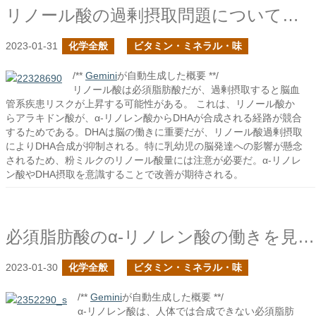
リノール酸の過剰摂取問題について触れてみる
2023-01-31
化学全般
ビタミン・ミネラル・味
/**
Gemini
が自動生成した概要 **/
リノール酸は必須脂肪酸だが、過剰摂取すると脳血
管系疾患リスクが上昇する可能性がある。 これは、リノール酸か
らアラキドン酸が、α-リノレン酸からDHAが合成される経路が競合
するためである。DHAは脳の働きに重要だが、リノール酸過剰摂取
によりDHA合成が抑制される。特に乳幼児の脳発達への影響が懸念
されるため、粉ミルクのリノール酸量には注意が必要だ。α-リノレ
ン酸やDHA摂取を意識することで改善が期待される。
必須脂肪酸のα-リノレン酸の働きを見てみる
2023-01-30
化学全般
ビタミン・ミネラル・味
/**
Gemini
が自動生成した概要 **/
α-リノレン酸は、人体では合成できない必須脂肪