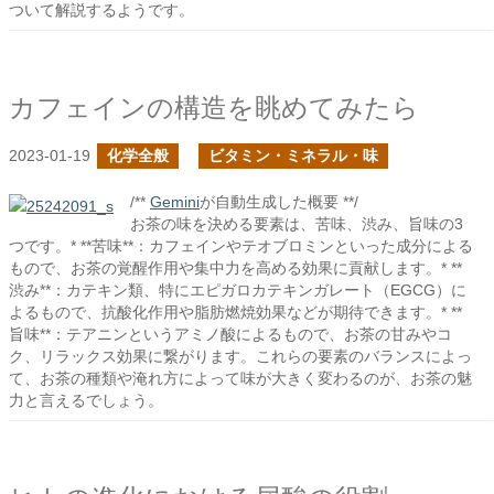
ついて解説するようです。
カフェインの構造を眺めてみたら
2023-01-19
化学全般
ビタミン・ミネラル・味
/**
Gemini
が自動生成した概要 **/
お茶の味を決める要素は、苦味、渋み、旨味の3
つです。* **苦味**：カフェインやテオブロミンといった成分による
もので、お茶の覚醒作用や集中力を高める効果に貢献します。* **
渋み**：カテキン類、特にエピガロカテキンガレート（EGCG）に
よるもので、抗酸化作用や脂肪燃焼効果などが期待できます。* **
旨味**：テアニンというアミノ酸によるもので、お茶の甘みやコ
ク、リラックス効果に繋がります。これらの要素のバランスによっ
て、お茶の種類や淹れ方によって味が大きく変わるのが、お茶の魅
力と言えるでしょう。