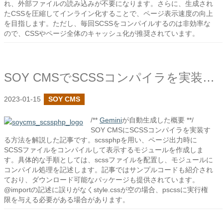
れ、外部ファイルの読み込みが不要になります。さらに、生成され
たCSSを圧縮してインライン化することで、ページ表示速度の向上
を目指します。ただし、毎回SCSSをコンパイルするのは非効率な
ので、CSSやページ全体のキャッシュ化が推奨されています。
SOY CMSでSCSSコンパイラを実装しました
2023-01-15
SOY CMS
/**
Gemini
が自動生成した概要 **/
SOY CMSにSCSSコンパイラを実装す
る方法を解説した記事です。scssphpを用い、ページ出力時に
SCSSファイルをコンパイルして表示するモジュールを作成しま
す。具体的な手順としては、scssファイルを配置し、モジュールに
コンパイル処理を記述します。記事ではサンプルコードも紹介され
ており、ダウンロード可能なパッケージも提供されています。
@importの記述に誤りがなくstyle.cssが空の場合、pscssに実行権
限を与える必要がある場合があります。