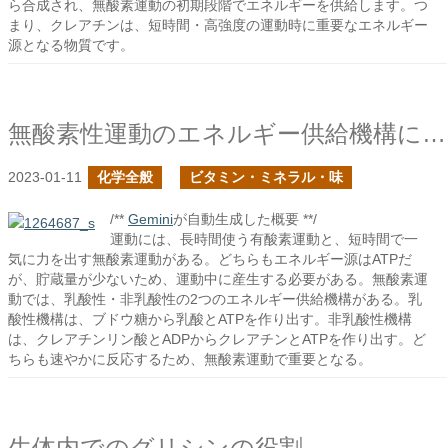
ら合成され、無酸素運動の初期段階でエネルギーを供給します。つ
まり、クレアチンは、短時間・高強度の運動時に重要なエネルギー
源となる物質です。
無酸素性運動のエネルギー供給機構について
2023-01-11
化学全般
ビタミン・ミネラル・味
/**
Gemini
が自動生成した概要 **/
運動には、長時間使う有酸素運動と、短時間で一
気に力を出す無酸素運動がある。どちらもエネルギー源はATPだ
が、貯蔵量が少ないため、運動中に産生する必要がある。無酸素運
動では、乳酸性・非乳酸性の2つのエネルギー供給機構がある。乳
酸性機構は、ブドウ糖から乳酸とATPを作り出す。非乳酸性機構
は、クレアチンリン酸とADPからクレアチンとATPを作り出す。ど
ちらも速やかに反応するため、無酸素運動で重要となる。
生体内でのグリシンの役割