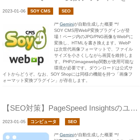
2023-01-06
SOY CMS
SEO
/**
Gemini
が自動生成した概要 **/
SOY CMS用WebP変換プラグインが登
場！ページ内のJPG/PNG画像をWebPに
変換し、HTMLを書き換えます。WebP
は次世代画像フォーマットで、ファイル
サイズを小さくしながら画質を維持しま
す。PHPのimagewebp関数が使用可能な
環境が必要です。ダウンロードは公式サ
イトからどうぞ。なお、SOY Shopには同様の機能を持つ「画像フ
ォーマット変換プラグイン」が存在します。
【SEO対策】PageSpeed Insightsのユーザー補助のスコア100を目指す
2023-01-05
コンピュータ
SEO
/**
Gemini
が自動生成した概要 **/