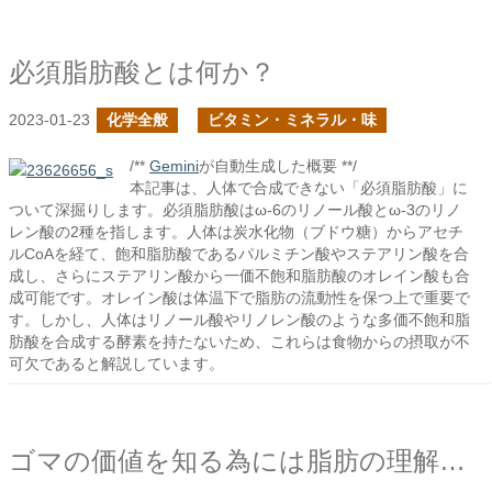
必須脂肪酸とは何か？
2023-01-23
化学全般
ビタミン・ミネラル・味
/**
Gemini
が自動生成した概要 **/
本記事は、人体で合成できない「必須脂肪酸」に
ついて深掘りします。必須脂肪酸はω-6のリノール酸とω-3のリノ
レン酸の2種を指します。人体は炭水化物（ブドウ糖）からアセチ
ルCoAを経て、飽和脂肪酸であるパルミチン酸やステアリン酸を合
成し、さらにステアリン酸から一価不飽和脂肪酸のオレイン酸も合
成可能です。オレイン酸は体温下で脂肪の流動性を保つ上で重要で
す。しかし、人体はリノール酸やリノレン酸のような多価不飽和脂
肪酸を合成する酵素を持たないため、これらは食物からの摂取が不
可欠であると解説しています。
ゴマの価値を知る為には脂肪の理解が必要なのだろう