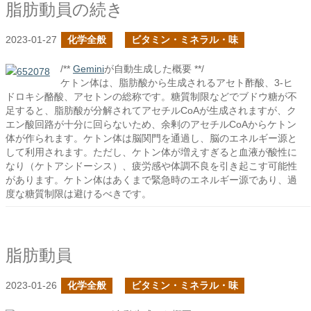
脂肪動員の続き
2023-01-27
化学全般
ビタミン・ミネラル・味
/**
Gemini
が自動生成した概要 **/
ケトン体は、脂肪酸から生成されるアセト酢酸、3-ヒ
ドロキシ酪酸、アセトンの総称です。糖質制限などでブドウ糖が不
足すると、脂肪酸が分解されてアセチルCoAが生成されますが、ク
エン酸回路が十分に回らないため、余剰のアセチルCoAからケトン
体が作られます。ケトン体は脳関門を通過し、脳のエネルギー源と
して利用されます。ただし、ケトン体が増えすぎると血液が酸性に
なり（ケトアシドーシス）、疲労感や体調不良を引き起こす可能性
があります。ケトン体はあくまで緊急時のエネルギー源であり、過
度な糖質制限は避けるべきです。
脂肪動員
2023-01-26
化学全般
ビタミン・ミネラル・味