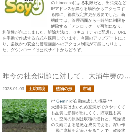
の.htaccessによる制限だと、出張先など
IPアドレスが異なる場所からアクセスす
る際に、都度設定変更が必要でした。新
機能では、管理画面から一時的に制限を
解除する「アンロック」が可能になり、
利便性が向上しました。解除方法は、セキュリティに配慮し、URL
を手動で作成する方式を採用しています。今回のアップデートによ
り、柔軟かつ安全な管理画面へのアクセス制限が可能になりまし
た。ダウンロードは公式サイトからどうぞ。
昨今の社会問題に対して、大浦牛蒡の持つ可能性に期待するの続き
2023-01-03
土壌環境
植物の形
市場
/**
Gemini
が自動生成した概要 **/
大浦牛蒡は太いため空洞ができやすくて
も品質に影響が出にくく、貯蔵性も高
い。空洞の原因は収穫の遅れと、乾燥後
の長雨による急激な成長である。深い作
土層に腐植を定着させることで、乾燥状