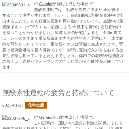
/**
Gemini
が自動生成した概要 **/
無酸素運動では、乳酸が筋肉に溜まりpHが低下
することで疲労が生じます。しかし、筋肉細胞は乳酸を血液中に排
出することで、ある程度の緩衝作用を働かせています。血液中の重
炭酸イオン（HCO3-）も、乳酸によるpH低下を抑制する緩衝作用
を持つことが分かりました。筑波大学の研究によると、400m走で
は、レース後半まで重炭酸緩衝能力を維持できた選手ほど、速度維
持が可能だったそうです。重炭酸イオンは腎臓で生成されます。腎
臓は老廃物処理を担う臓器ですが、同時に運動持久力を左右する重
要な役割も担っていると言えるでしょう。体内での老廃物処理能力
の向上は、運動パフォーマンスの向上に繋がる可能性を示唆してい
ます。
無酸素性運動の疲労と持続について
2023-01-13
化学全般
/**
Gemini
が自動生成した概要 **/
この記事は、運動中の疲労と乳酸の関係、そして
無酸素運動の持続力向上について解説しています。従来、「乳酸蓄