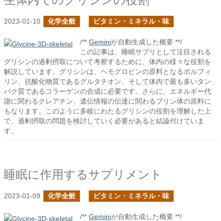
2023-01-10
化学全般
ビタミン・ミネラル・味
/**
Gemini
が自動生成した概要 **/
この記事は、睡眠サプリとして注目される
グリシンの過剰摂取について考察するために、体内の様々な役割を
解説しています。グリシンは、ヘモグロビンの原料となるポルフィ
リン、抗酸化物質であるグルタチオン、そして体内で最も多いタン
パク質であるコラーゲンの合成に必要です。さらに、エネルギー代
謝に関わるクレアチン、遺伝情報の伝達に関わるプリン体の原料に
もなります。このように多岐にわたるグリシンの役割を理解した上
で、過剰摂取の問題を検討していく必要があると結論付けていま
す。
睡眠に作用するサプリメント
2023-01-09
化学全般
ビタミン・ミネラル・味
/**
Gemini
が自動生成した概要 **/