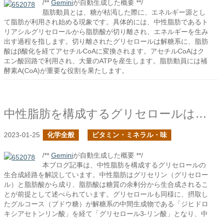
/**
Gemini
が自動生成した概要 **/
脂肪動員とは、糖が枯渇した際に、エネルギー源とし
て脂肪が利用され始める現象です。具体的には、中性脂肪であるト
リアシルグリセロールから脂肪酸が切り離され、エネルギーを生み
出す過程を指します。切り離されたグリセロールは解糖系に、脂肪
酸はβ酸化を経てアセチルCoAに変換されます。アセチルCoAはク
エン酸回路で利用され、大量のATPを産生します。脂肪動員には補
酵素A(CoA)が重要な役割を果たします。
中性脂肪を構成するグリセロールはどのように合成されるか？
2023-01-25
化学全般
ビタミン・ミネラル・味
/**
Gemini
が自動生成した概要 **/
本ブログ記事は、中性脂肪を構成するグリセロールの
生合成経路を解説しています。中性脂肪はグリセリン（グリセロー
ル）と脂肪酸から成り、脂肪酸は糖質の余剰分から生合成されるこ
とが前提として述べられています。グリセロールも同様に、摂取し
たグルコース（ブドウ糖）が解糖系の中間生成物である「ジヒドロ
キシアセトンリン酸」を経て「グリセロール3-リン酸」となり、中