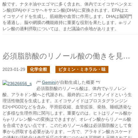
酸です。ナタネ油やエゴマに多く含まれ、体内でエイコサペンタエ
ン酸(EPA)やドコサヘキサエン酸(DHA)に変換されます。EPAはエ
イコサノイドを生成し、筋細胞や血管に作用します。DHAは脳関門
を通過し、脳や網膜の機能維持に重要な役割を果たします。α-リノ
レン酸の過剰摂取については、まだ議論の余地があります。
必須脂肪酸のリノール酸の働きを見てみる
2023-01-29
化学全般
ビタミン・ミネラル・味
/**
Gemini
が自動生成した概要 **/
必須脂肪酸のリノール酸は、体内でγ-リノレン
酸、アラキドン酸へと代謝され、最終的にエイコサノイドという生
理活性物質を生成します。エイコサノイドはプロスタグランジン
E2やPGD2などを含み、平滑筋収縮、血管拡張、発熱、睡眠誘発な
ど多様な生理作用に関与します。重要なのは、ヒトはリノール酸か
らγ-リノレン酸への変換はできますが、オレイン酸からリノール酸
を合成できない点です。このためリノール酸は必須脂肪酸として食
事から摂取する必要があります。一方で、アラキドン酸カスケード
の過剰な活性化は炎症反応の亢進につながる可能性も示唆されてお