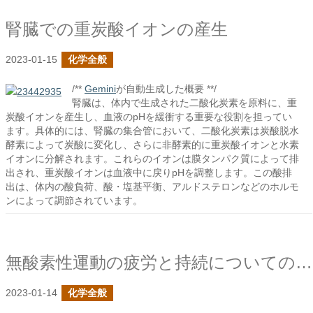
腎臓での重炭酸イオンの産生
2023-01-15
化学全般
/**
Gemini
が自動生成した概要 **/
腎臓は、体内で生成された二酸化炭素を原料に、重
炭酸イオンを産生し、血液のpHを緩衝する重要な役割を担ってい
ます。具体的には、腎臓の集合管において、二酸化炭素は炭酸脱水
酵素によって炭酸に変化し、さらに非酵素的に重炭酸イオンと水素
イオンに分解されます。これらのイオンは膜タンパク質によって排
出され、重炭酸イオンは血液中に戻りpHを調整します。この酸排
出は、体内の酸負荷、酸・塩基平衡、アルドステロンなどのホルモ
ンによって調節されています。
無酸素性運動の疲労と持続についての続き
2023-01-14
化学全般