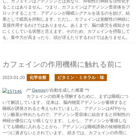
し、カフェインはアデノシンとは異なり、抑制性の神経を活性化す
ることはありません。つまり、カフェインはアデノシン受容体をブ
ロックすることで、アデノシンが睡眠シグナルを送るのを妨げ、結
果として眠気を抑制します。ただし、カフェインは覚醒性の神経に
直接作用するわけではありません。あくまで、脳の疲労を感知させ
にくくしている状態と言えます。そのため、カフェインを摂取して
も、集中力が高まったり、頭が冴えたりするわけではありません。
カフェインの作用機構に触れる前に
2023-01-20
化学全般
ビタミン・ミネラル・味
/**
Gemini
が自動生成した概要 **/
カフェインの効果を理解するために、まずは睡眠につ
いて解説しています。 従来は、脳内物質アデノシンが蓄積すると
睡眠が誘発されると考えられていました。 アデノシンはATPから
リン酸基が外れたもので、アデノシン受容体に結合すると抑制性の
神経が優位になり眠くなります。 しかし、アデノシンが蓄積しな
くても睡眠に入れることから、アデノシンは睡眠誘発の候補物質の
一つに過ぎないとされています。 続きでは、カフェインの作用に