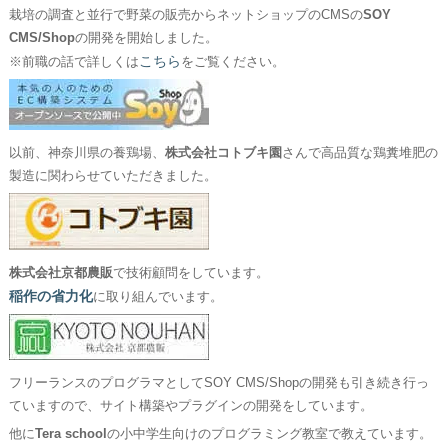
栽培の調査と並行で野菜の販売からネットショップのCMSの
SOY
CMS/Shop
の開発を開始しました。
こちら
※前職の話で詳しくは
をご覧ください。
以前、神奈川県の養鶏場、
株式会社コトブキ園
さんで高品質な鶏糞堆肥の
製造に関わらせていただきました。
株式会社京都農販
で技術顧問をしています。
稲作の省力化
に取り組んでいます。
フリーランスのプログラマとしてSOY CMS/Shopの開発も引き続き行っ
ていますので、サイト構築やプラグインの開発をしています。
他に
Tera school
の小中学生向けのプログラミング教室で教えています。