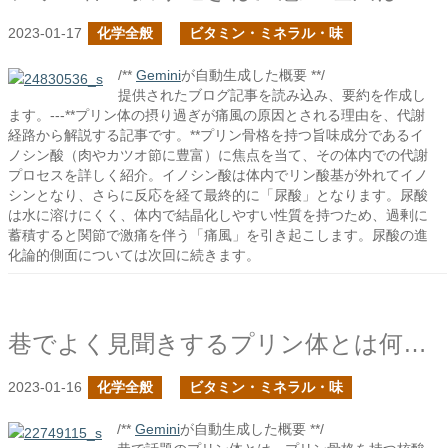
2023-01-17
化学全般
ビタミン・ミネラル・味
/**
Gemini
が自動生成した概要 **/
提供されたブログ記事を読み込み、要約を作成し
ます。---**プリン体の摂り過ぎが痛風の原因とされる理由を、代謝
経路から解説する記事です。**プリン骨格を持つ旨味成分であるイ
ノシン酸（肉やカツオ節に豊富）に焦点を当て、その体内での代謝
プロセスを詳しく紹介。イノシン酸は体内でリン酸基が外れてイノ
シンとなり、さらに反応を経て最終的に「尿酸」となります。尿酸
は水に溶けにくく、体内で結晶化しやすい性質を持つため、過剰に
蓄積すると関節で激痛を伴う「痛風」を引き起こします。尿酸の進
化論的側面については次回に続きます。
巷でよく見聞きするプリン体とは何か？
2023-01-16
化学全般
ビタミン・ミネラル・味
/**
Gemini
が自動生成した概要 **/