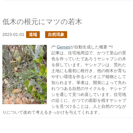
低木の根元にマツの若木
2023-01-01
道端
自然現象
/**
Gemini
が自動生成した概要 **/
記事は、住宅地周辺で、かつて里山の景
色を作っていたであろうヤシャブシの木
を探しています。ヤシャブシは、荒れた
土地にも最初に根付き、他の樹木が育ち
やすい環境を作るパイオニア植物として
知られます。筆者は、開発によって失わ
れつつある自然のサイクルを、ヤシャブ
シを通して見つめ直しています。住宅地
の近くに、かつての面影を残すヤシャブ
シを見つけることは、人と自然のつなが
りについて改めて考えるきっかけを与えてくれます。