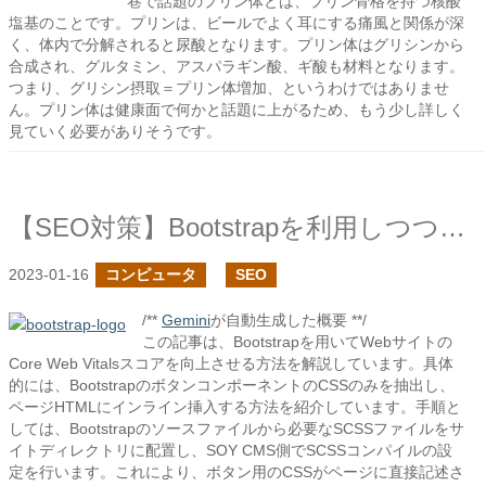
巷で話題のプリン体とは、プリン骨格を持つ核酸
塩基のことです。プリンは、ビールでよく耳にする痛風と関係が深
く、体内で分解されると尿酸となります。プリン体はグリシンから
合成され、グルタミン、アスパラギン酸、ギ酸も材料となります。
つまり、グリシン摂取＝プリン体増加、というわけではありませ
ん。プリン体は健康面で何かと話題に上がるため、もう少し詳しく
見ていく必要がありそうです。
【SEO対策】Bootstrapを利用しつつ、Core Web Vitalsのスコアを改善する
2023-01-16
コンピュータ
SEO
/**
Gemini
が自動生成した概要 **/
この記事は、Bootstrapを用いてWebサイトの
Core Web Vitalsスコアを向上させる方法を解説しています。具体
的には、BootstrapのボタンコンポーネントのCSSのみを抽出し、
ページHTMLにインライン挿入する方法を紹介しています。手順と
しては、Bootstrapのソースファイルから必要なSCSSファイルをサ
イトディレクトリに配置し、SOY CMS側でSCSSコンパイルの設
定を行います。これにより、ボタン用のCSSがページに直接記述さ