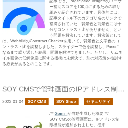
記事では、PageSpeed Insightsのユーザ
ー補助スコアを100点にするための取り
組みが紹介されています。具体的には、
記事タイトル下のカテゴリ名のリンクで
指摘されていた「背景色と前景色には十
分なコントラスト比がありません」とい
う問題を解決しています。解決策として
は、WebAIMのConstract Checkerを用いて、背景色と文字色のコ
ントラスト比を調整しました。スライダーで色を調整し、Passに
なるまで繰り返した結果、問題を解消できました。ただし、サムネ
イル画像の低解像度に関する指摘は未解決で、別の対応策を検討す
る必要があるとのことです。
SOY CMSで管理画面のIPアドレス制限を追加しました
2023-01-04
SOY CMS
SOY Shop
セキュリティ
/**
Gemini
が自動生成した概要 **/
SOY CMSの管理画面に、IPアドレス制
限機能が追加されました。従来