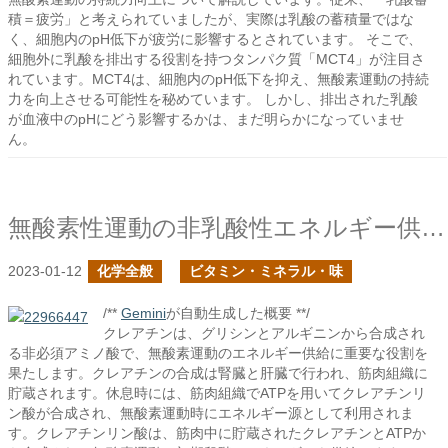
積＝疲労」と考えられていましたが、実際は乳酸の蓄積量ではな
く、細胞内のpH低下が疲労に影響するとされています。 そこで、
細胞外に乳酸を排出する役割を持つタンパク質「MCT4」が注目さ
れています。MCT4は、細胞内のpH低下を抑え、無酸素運動の持続
力を向上させる可能性を秘めています。 しかし、排出された乳酸
が血液中のpHにどう影響するかは、まだ明らかになっていませ
ん。
無酸素性運動の非乳酸性エネルギー供給機構で用いるクレアチン
2023-01-12
化学全般
ビタミン・ミネラル・味
/**
Gemini
が自動生成した概要 **/
クレアチンは、グリシンとアルギニンから合成され
る非必須アミノ酸で、無酸素運動のエネルギー供給に重要な役割を
果たします。クレアチンの合成は腎臓と肝臓で行われ、筋肉組織に
貯蔵されます。休息時には、筋肉組織でATPを用いてクレアチンリ
ン酸が合成され、無酸素運動時にエネルギー源として利用されま
す。クレアチンリン酸は、筋肉中に貯蔵されたクレアチンとATPか