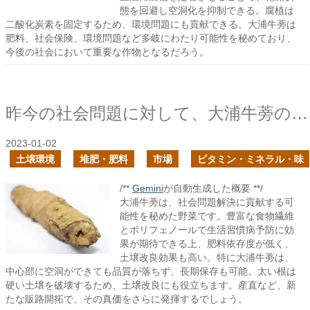
態を回避し空洞化を抑制できる。腐植は
二酸化炭素を固定するため、環境問題にも貢献できる。大浦牛蒡は
肥料、社会保険、環境問題など多岐にわたり可能性を秘めており、
今後の社会において重要な作物となるだろう。
昨今の社会問題に対して、大浦牛蒡の持つ可能性に期待する
2023-01-02
土壌環境
堆肥・肥料
市場
ビタミン・ミネラル・味
/**
Gemini
が自動生成した概要 **/
大浦牛蒡は、社会問題解決に貢献する可
能性を秘めた野菜です。豊富な食物繊維
とポリフェノールで生活習慣病予防に効
果が期待できる上、肥料依存度が低く、
土壌改良効果も高い。特に大浦牛蒡は、
中心部に空洞ができても品質が落ちず、長期保存も可能。太い根は
硬い土壌を破壊するため、土壌改良にも役立ちます。産直など、新
たな販路開拓で、その真価をさらに発揮するでしょう。