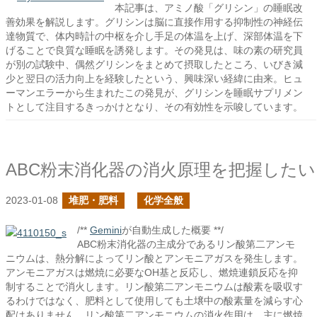
本記事は、アミノ酸「グリシン」の睡眠改
善効果を解説します。グリシンは脳に直接作用する抑制性の神経伝
達物質で、体内時計の中枢を介し手足の体温を上げ、深部体温を下
げることで良質な睡眠を誘発します。その発見は、味の素の研究員
が別の試験中、偶然グリシンをまとめて摂取したところ、いびき減
少と翌日の活力向上を経験したという、興味深い経緯に由来。ヒュ
ーマンエラーから生まれたこの発見が、グリシンを睡眠サプリメン
トとして注目するきっかけとなり、その有効性を示唆しています。
ABC粉末消化器の消火原理を把握したい
2023-01-08
堆肥・肥料
化学全般
/**
Gemini
が自動生成した概要 **/
ABC粉末消化器の主成分であるリン酸第二アンモ
ニウムは、熱分解によってリン酸とアンモニアガスを発生します。
アンモニアガスは燃焼に必要なOH基と反応し、燃焼連鎖反応を抑
制することで消火します。リン酸第二アンモニウムは酸素を吸収す
るわけではなく、肥料として使用しても土壌中の酸素量を減らす心
配はありません。リン酸第二アンモニウムの消火作用は、主に燃焼