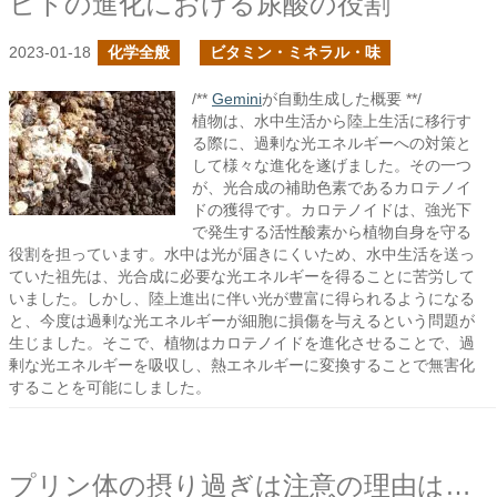
ヒトの進化における尿酸の役割
2023-01-18
化学全般
ビタミン・ミネラル・味
/**
Gemini
が自動生成した概要 **/
植物は、水中生活から陸上生活に移行す
る際に、過剰な光エネルギーへの対策と
して様々な進化を遂げました。その一つ
が、光合成の補助色素であるカロテノイ
ドの獲得です。カロテノイドは、強光下
で発生する活性酸素から植物自身を守る
役割を担っています。水中は光が届きにくいため、水中生活を送っ
ていた祖先は、光合成に必要な光エネルギーを得ることに苦労して
いました。しかし、陸上進出に伴い光が豊富に得られるようになる
と、今度は過剰な光エネルギーが細胞に損傷を与えるという問題が
生じました。そこで、植物はカロテノイドを進化させることで、過
剰な光エネルギーを吸収し、熱エネルギーに変換することで無害化
することを可能にしました。
プリン体の摂り過ぎは注意の理由は何だ？