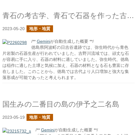
青石の考古学、青石で石器を作った古代人
2023-05-20
地形・地質
/**
Gemini
が自動生成した概要 **/
徳島県阿波町の日吉谷遺跡では、弥生時代から青色
片岩製の石器生産が行われていました。吉野川流域では、頑丈な石
が容易に手に入り、石器の材料に適していました。弥生時代、徳島
は稲作に適した土壌と気候に加え、石器の材料となる石も豊富に存
在しました。このことから、徳島では古代より人口増加と強大な集
落形成が可能であったと考えられます。
国生みの二番目の島の伊予之二名島
2023-05-19
地形・地質
/**
Gemini
が自動生成した概要 **/