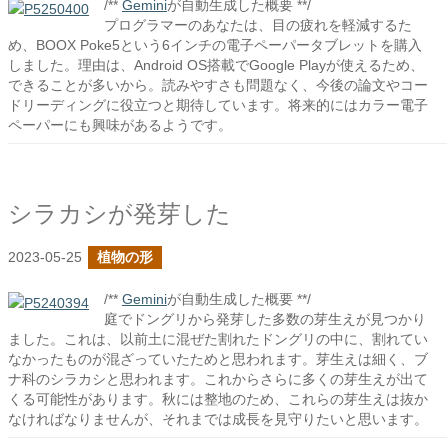
/**
Gemini
が自動生成した概要 **/
プログラマーのあなたは、目の疲れを軽減するた
め、BOOX Poke5という6インチの電子ペーパータブレットを購入
しました。理由は、Android OS搭載でGoogle Playが使えるため、
できることが多いから。読みやすさも問題なく、今後の論文やコー
ドリーディングに役立つと期待しています。将来的にはカラー電子
ペーパーにも興味があるようです。
シラカシが発芽した
2023-05-25
植物の形
/**
Gemini
が自動生成した概要 **/
庭でドングリから発芽した多数の芽生えが見つかり
ました。これは、以前土に混ぜた割れたドングリの中に、割れてい
なかったものが混ざっていたためと思われます。芽生えは細く、ブ
ナ科のシラカシと思われます。これからさらに多くの芽生えが出て
くる可能性があります。秋には整地のため、これらの芽生えは抜か
なければなりませんが、それまでは成長を見守りたいと思います。