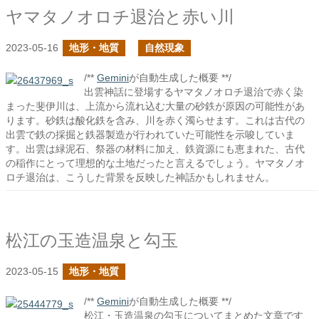
ヤマタノオロチ退治と赤い川
2023-05-16
地形・地質
自然現象
/**
Gemini
が自動生成した概要 **/
出雲神話に登場するヤマタノオロチ退治で赤く染
まった斐伊川は、上流から流れ込む大量の砂鉄が原因の可能性があ
ります。砂鉄は酸化鉄を含み、川を赤く濁らせます。これは古代の
出雲で鉄の採掘と鉄器製造が行われていた可能性を示唆していま
す。出雲は緑泥石、祭器の材料に加え、鉄資源にも恵まれた、古代
の稲作にとって理想的な土地だったと言えるでしょう。ヤマタノオ
ロチ退治は、こうした背景を反映した神話かもしれません。
松江の玉造温泉と勾玉
2023-05-15
地形・地質
/**
Gemini
が自動生成した概要 **/
松江・玉造温泉の勾玉についてまとめた文章です