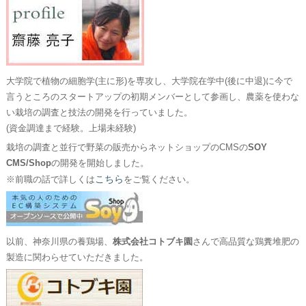
大学院で植物の細胞学(主に形)を専攻し、大学院在学中(後に中退)に今で
言うところのスタートアップの初期メンバーとして参画し、農薬を使わな
い栽培の調査と技法の開発を行っていました。
(資金調達まで経験。上場未経験)
栽培の調査と並行で野菜の販売からネットショップのCMSの
SOY
CMS/Shop
の開発を開始しました。
こちら
※前職の話で詳しくは
をご覧ください。
以前、神奈川県の養鶏場、
株式会社コトブキ園
さんで高品質な鶏糞堆肥の
製造に関わらせていただきました。