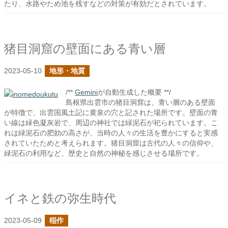
たり、水路やため池を残すなどの対策が有効だとされています。
猪目洞窟の壁面にある青い層
2023-05-10
地形・地質
/**
Gemini
が自動生成した概要 **/
島根県出雲市の猪目洞窟は、青い層のある壁面
が特徴で、出雲国風土記に黄泉の穴と記された場所です。壁面の青
い線は緑色凝灰岩で、周辺の神社では緑泥石が祀られています。こ
れは緑泥石の肥効の高さが、当時の人々の生活を豊かにすると実感
されていたためと考えられます。猪目洞窟は古代の人々の信仰や、
緑泥石の利用など、歴史と自然の神秘を感じさせる場所です。
イネと鉄の弥生時代
2023-05-09
稲作