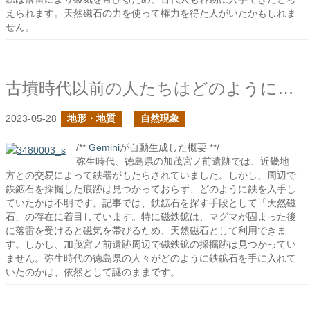
えられます。天然磁石の力を使って権力を得た人がいたかもしれま
せん。
古墳時代以前の人たちはどのようにして鉄鉱石を探したのだろう？
2023-05-28
地形・地質
自然現象
/**
Gemini
が自動生成した概要 **/
弥生時代、徳島県の加茂宮ノ前遺跡では、近畿地
方との交易によって鉄器がもたらされていました。しかし、周辺で
鉄鉱石を採掘した痕跡は見つかっておらず、どのように鉄を入手し
ていたかは不明です。記事では、鉄鉱石を探す手段として「天然磁
石」の存在に着目しています。特に磁鉄鉱は、マグマが固まった後
に落雷を受けると磁気を帯びるため、天然磁石として利用できま
す。しかし、加茂宮ノ前遺跡周辺で磁鉄鉱の採掘跡は見つかってい
ません。弥生時代の徳島県の人々がどのように鉄鉱石を手に入れて
いたのかは、依然として謎のままです。