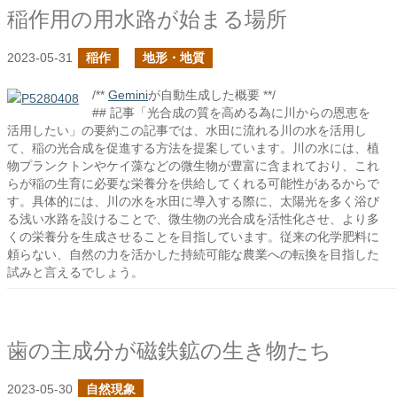
稲作用の用水路が始まる場所
2023-05-31
稲作
地形・地質
/**
Gemini
が自動生成した概要 **/
## 記事「光合成の質を高める為に川からの恩恵を
活用したい」の要約この記事では、水田に流れる川の水を活用し
て、稲の光合成を促進する方法を提案しています。川の水には、植
物プランクトンやケイ藻などの微生物が豊富に含まれており、これ
らが稲の生育に必要な栄養分を供給してくれる可能性があるからで
す。具体的には、川の水を水田に導入する際に、太陽光を多く浴び
る浅い水路を設けることで、微生物の光合成を活性化させ、より多
くの栄養分を生成させることを目指しています。従来の化学肥料に
頼らない、自然の力を活かした持続可能な農業への転換を目指した
試みと言えるでしょう。
歯の主成分が磁鉄鉱の生き物たち
2023-05-30
自然現象