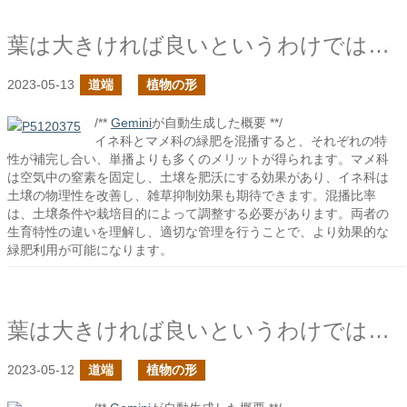
葉は大きければ良いというわけではなさそうだと書いたけど
2023-05-13
道端
植物の形
/**
Gemini
が自動生成した概要 **/
イネ科とマメ科の緑肥を混播すると、それぞれの特
性が補完し合い、単播よりも多くのメリットが得られます。マメ科
は空気中の窒素を固定し、土壌を肥沃にする効果があり、イネ科は
土壌の物理性を改善し、雑草抑制効果も期待できます。混播比率
は、土壌条件や栽培目的によって調整する必要があります。両者の
生育特性の違いを理解し、適切な管理を行うことで、より効果的な
緑肥利用が可能になります。
葉は大きければ良いというわけではなさそうだ
2023-05-12
道端
植物の形