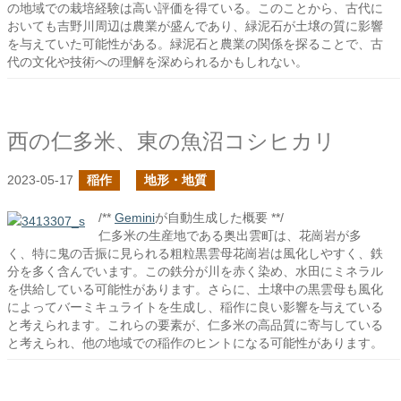
の地域での栽培経験は高い評価を得ている。このことから、古代に
おいても吉野川周辺は農業が盛んであり、緑泥石が土壌の質に影響
を与えていた可能性がある。緑泥石と農業の関係を探ることで、古
代の文化や技術への理解を深められるかもしれない。
西の仁多米、東の魚沼コシヒカリ
2023-05-17
稲作
地形・地質
/**
Gemini
が自動生成した概要 **/
仁多米の生産地である奥出雲町は、花崗岩が多
く、特に鬼の舌振に見られる粗粒黒雲母花崗岩は風化しやすく、鉄
分を多く含んでいます。この鉄分が川を赤く染め、水田にミネラル
を供給している可能性があります。さらに、土壌中の黒雲母も風化
によってバーミキュライトを生成し、稲作に良い影響を与えている
と考えられます。これらの要素が、仁多米の高品質に寄与している
と考えられ、他の地域での稲作のヒントになる可能性があります。