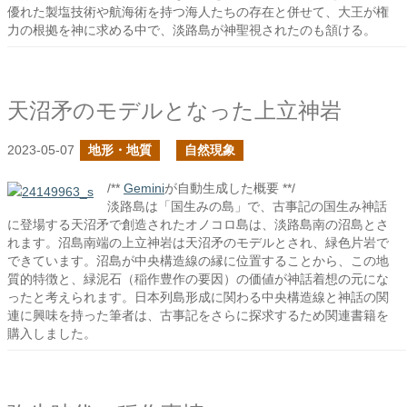
優れた製塩技術や航海術を持つ海人たちの存在と併せて、大王が権
力の根拠を神に求める中で、淡路島が神聖視されたのも頷ける。
天沼矛のモデルとなった上立神岩
2023-05-07
地形・地質
自然現象
/**
Gemini
が自動生成した概要 **/
淡路島は「国生みの島」で、古事記の国生み神話
に登場する天沼矛で創造されたオノコロ島は、淡路島南の沼島とさ
れます。沼島南端の上立神岩は天沼矛のモデルとされ、緑色片岩で
できています。沼島が中央構造線の縁に位置することから、この地
質的特徴と、緑泥石（稲作豊作の要因）の価値が神話着想の元にな
ったと考えられます。日本列島形成に関わる中央構造線と神話の関
連に興味を持った筆者は、古事記をさらに探求するため関連書籍を
購入しました。