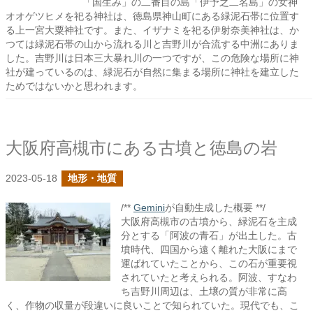
「国生み」の二番目の島「伊予之二名島」の女神
オオゲツヒメを祀る神社は、徳島県神山町にある緑泥石帯に位置す
る上一宮大粟神社です。また、イザナミを祀る伊射奈美神社は、か
つては緑泥石帯の山から流れる川と吉野川が合流する中洲にありま
した。吉野川は日本三大暴れ川の一つですが、この危険な場所に神
社が建っているのは、緑泥石が自然に集まる場所に神社を建立した
ためではないかと思われます。
大阪府高槻市にある古墳と徳島の岩
2023-05-18
地形・地質
/**
Gemini
が自動生成した概要 **/
大阪府高槻市の古墳から、緑泥石を主成
分とする「阿波の青石」が出土した。古
墳時代、四国から遠く離れた大阪にまで
運ばれていたことから、この石が重要視
されていたと考えられる。阿波、すなわ
ち吉野川周辺は、土壌の質が非常に高
く、作物の収量が段違いに良いことで知られていた。現代でも、こ