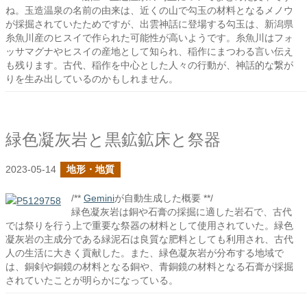
ね。玉造温泉の名前の由来は、近くの山で勾玉の材料となるメノウ
が採掘されていたためですが、出雲神話に登場する勾玉は、新潟県
糸魚川産のヒスイで作られた可能性が高いようです。糸魚川はフォ
ッサマグナやヒスイの産地として知られ、稲作にまつわる言い伝え
も残ります。古代、稲作を中心とした人々の行動が、神話的な繋が
りを生み出しているのかもしれません。
緑色凝灰岩と黒鉱鉱床と祭器
2023-05-14
地形・地質
/**
Gemini
が自動生成した概要 **/
緑色凝灰岩は銅や石膏の採掘に適した岩石で、古代
では祭りを行う上で重要な祭器の材料として使用されていた。緑色
凝灰岩の主成分である緑泥石は良質な肥料としても利用され、古代
人の生活に大きく貢献した。また、緑色凝灰岩が分布する地域で
は、銅剣や銅鏡の材料となる銅や、青銅鏡の材料となる石膏が採掘
されていたことが明らかになっている。