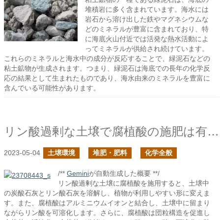
堆積岩に多く含まれています。海水には
岩石から溶け出した鉄やマグネシウムな
どのミネラルが豊富に含まれており、特
に海底火山付近では活発な熱水活動によ
ってミネラルが供給され続けています。
これらのミネラルと海水中の成分が反応することで、緑泥石などの
粘土鉱物が生成されます。つまり、緑泥石は海底での長年の化学反
応の結果として生まれたものであり、海水由来のミネラルを豊富に
含んでいる可能性があります。
リン酸過剰な土壌で腐植酸の施肥は有効か？
2023-05-04
土壌環境
堆肥・肥料
化学全般
/**
Gemini
が自動生成した概要 **/
リン酸過剰な土壌に腐植酸を施用すると、土壌中
の炭酸石灰とリン酸石灰を溶解し、植物が利用しやすい形に変えま
す。また、腐植酸はアルミニウムイオンと結合し、土壌中に留まり
ながらリン酸を可溶化します。さらに、腐植酸は団粒構造を促進し