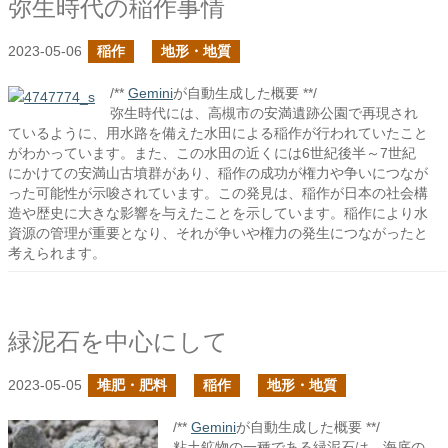
弥生時代の稲作事情
2023-05-06
稲作
地形・地質
/**
Gemini
が自動生成した概要 **/
弥生時代には、高槻市の安満遺跡公園で再現され
ているように、用水路を備えた水田による稲作が行われていたこと
がわかっています。また、この水田の近くには6世紀後半～7世紀
にかけての安満山古墳群があり、稲作の成功が権力や争いにつなが
った可能性が示唆されています。この発見は、稲作が日本の社会構
造や歴史に大きな影響を与えたことを示しています。稲作により水
資源の管理が重要となり、それが争いや権力の発生につながったと
考えられます。
緑泥石を中心にして
2023-05-05
堆肥・肥料
稲作
地形・地質
/**
Gemini
が自動生成した概要 **/
粘土鉱物の一種である緑泥石は、海底の