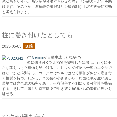
糸状菌を活性化、糸状菌が分泌するシュウ酸もリン酸の可溶化を助
けます。そのため、腐植酸の施肥はリン酸過剰な土壌の改善に有効
と考えられます。
柱に巻き付けたとしても
2023-05-03
道端
/**
Gemini
が自動生成した概要 **/
壁に張り付くツル植物を観察した筆者は、近くに小
さな葉をつけた植物を見つける。これはシダ植物の一種カニクサで
はないかと推測する。カニクサはツルではなく葉軸が伸びて巻き付
く性質を持つ。しかし、その葉の小ささから、周囲に草が生い茂る
環境では光合成の効率が悪く、生存競争で不利になる可能性を指摘
する。そして、厳しい都市環境で生き抜く植物たちの進化に思いを
馳せる。
ツタが壁を伝う