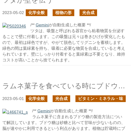
2023-05-02
化学全般
植物の形
光合成
/**
Gemini
が自動生成した概要 **/
ツタは、吸盤と呼ばれる器官から粘着物質を分泌す
ることで壁に付着します。この吸盤は元々は巻きひげが変化したも
ので、最初は緑色ですが、やがて脱色してリグニンを蓄積します。
緑色の間は葉緑素を持ち、吸着に必要な物質を合成していると考え
られています。壁にしっかり付着すると葉緑素は不要となり、維持
コストが高いことから捨てられます。
ラムネ菓子を食べている時にブドウ糖の製造方法が気になった
2023-05-01
化学全般
光合成
ビタミン・ミネラル・味
/**
Gemini
が自動生成した概要 **/
ラムネ菓子に含まれるブドウ糖の製造方法につい
て解説しています。ブドウ糖は砂糖と比べて甘味が少ないものの、
脳が速やかに利用できるという利点があります。植物は貯蔵時にブ