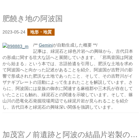
肥饒き地の阿波国
2023-05-24
地形・地質
/**
Gemini
が自動生成した概要 **/
記事は、緑泥石と緑色片岩への興味から、古代日本
の形成に関する壮大な話へと展開していきます。「邪馬壹国は阿波
から始まる」という本では、古語拾遺を引用し、肥沃な土地を求め
て阿波国へと向かった記述があることを紹介。阿波国が吉野川の影
響で形成された肥沃な土地であったこと、そして、その吉野川がイ
ザナギプレートの活動によって生まれたことを解説しています。さ
らに、阿波国には皇族の御衣に関連する麻植郡や三木氏が存在して
いたことにも触れ、緑泥石との関連を示唆しています。そして、篠
山川の恐竜化石発掘現場周辺でも緑泥片岩が見られることを紹介
し、古代日本と緑泥石の興味深い関係を強調しています。
加茂宮ノ前遺跡と阿波の結晶片岩製の石棒