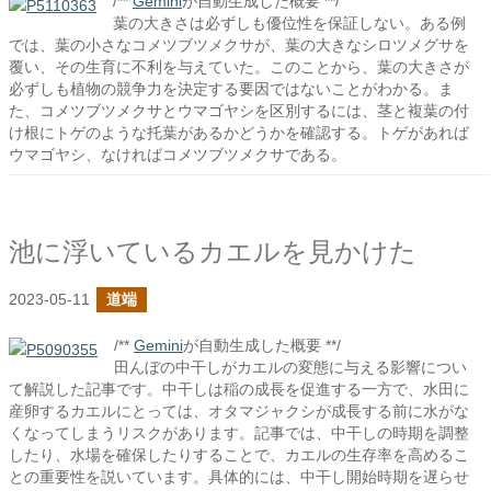
/**
Gemini
が自動生成した概要 **/
葉の大きさは必ずしも優位性を保証しない。ある例
では、葉の小さなコメツブツメクサが、葉の大きなシロツメグサを
覆い、その生育に不利を与えていた。このことから、葉の大きさが
必ずしも植物の競争力を決定する要因ではないことがわかる。ま
た、コメツブツメクサとウマゴヤシを区別するには、茎と複葉の付
け根にトゲのような托葉があるかどうかを確認する。トゲがあれば
ウマゴヤシ、なければコメツブツメクサである。
池に浮いているカエルを見かけた
2023-05-11
道端
/**
Gemini
が自動生成した概要 **/
田んぼの中干しがカエルの変態に与える影響につい
て解説した記事です。中干しは稲の成長を促進する一方で、水田に
産卵するカエルにとっては、オタマジャクシが成長する前に水がな
くなってしまうリスクがあります。記事では、中干しの時期を調整
したり、水場を確保したりすることで、カエルの生存率を高めるこ
との重要性を説いています。具体的には、中干し開始時期を遅らせ