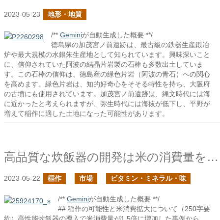
2023-05-23
地形・地質
/**
Gemini
が自動生成した概要 **/
徳島県の加茂宮ノ前遺跡は、最古級の鉄器生産鍛冶
炉や最大規模の水銀朱生産地として知られています。興味深いこと
に、信仰されていた阿波の結晶片岩製の石棒も多数出土していま
す。この石棒の信仰は、徳島産の緑色片岩（阿波の青石）への関心
を高めます。緑色片岩は、知的好奇心をそそる特性を持ち、大阪府
の古墳にも使用されています。加茂宮ノ前遺跡は、縄文時代には海
に近かったと考えられますが、弥生時代には海抜が低下し、平野が
増えて稲作に適した土地になった可能性があります。
高品質な炊飯器の開発は米の消費量を上げる
2023-05-22
稲作
市場
ビタミン・ミネラル・味
/**
Gemini
が自動生成した概要 **/
## 稲作の可能性と米消費拡大について（250字要
約）高性能炊飯器の導入で米消費量が1.5倍に増加した事例から、