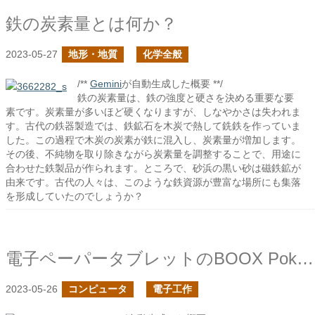
鉄の炭素量とは何か？
2023-05-27
地形・地質
化学全般
/**
Gemini
が自動生成した概要 **/
鉄の炭素量は、鉄の強度と硬さを決める重要な要
素です。炭素量が多いほど硬くなりますが、しなやかさは失われま
す。古代の鉄器製造では、鉄鉱石を木炭で熱して銑鉄を作っていま
した。この過程で木炭の炭素が鉄に混入し、炭素量が増加します。
その後、不純物を取り除きながら炭素量を調整することで、用途に
合わせた鉄製品が作られます。ところで、砂浜の黒い砂は磁鉄鉱が
由来です。古代の人々は、このような鉄資源が豊富な場所にも集落
を形成していたのでしょうか？
電子ペーパータブレットのBOOX Poke5を購入した
2023-05-26
コンピュータ
電子工作