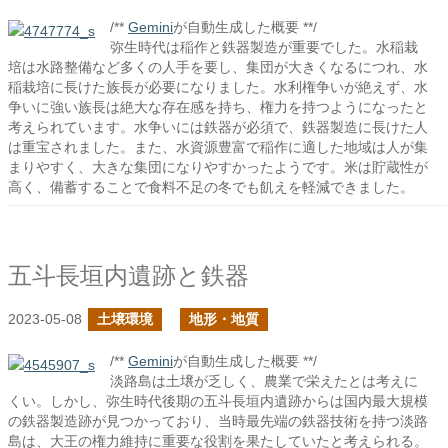
/**
Gemini
が自動生成した概要 **/
弥生時代は稲作と鉄器製造が重要でした。水稲栽
培は水路整備など多くの人手を要し、集団が大きくなるにつれ、水
稲栽培に長けた族長が必要になりました。水利権争いが絶えず、水
争いに強い族長は絶大な存在感を持ち、権力を持つようになったと
考えられています。水争いには鉄器が必須で、鉄器製造に長けた人
は重宝されました。また、水資源豊富で稲作に適した地域は人が集
まりやすく、大きな集団になりやすかったようです。米は貯蔵性が
高く、備蓄することで食料不足の冬でも飢えを軽減できました。
五斗長垣内遺跡と鉄器
2023-05-08
土壌環境
地形・地質
/**
Gemini
が自動生成した概要 **/
淡路島は土壌が乏しく、農業で栄えたとは考えに
くい。しかし、弥生時代後期の五斗長垣内遺跡からは国内最大規模
の鉄器製造跡が見つかっており、当時最先端の鉄器技術を持つ淡路
島は、大王の権力維持に重要な役割を果たしていたと考えられる。