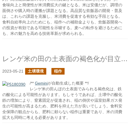
食味向上と簡便性が米消費拡大の鍵となる。米は安価だが、調理の
面倒さや購入時の運搬が課題となる。高品質な炊飯器の開発・普及
は、これらの課題を克服し、米消費を促進する有効な手段となる。
食料自給率向上のためにも、稲作への補助金よりも、炊飯器開発へ
の投資が有効である可能性を示唆する。麦への転作を避けるために
も、米の魅力を高める技術革新が求められる。
レンゲ米の田の土表面の褐色化が目立つ
2023-05-21
土壌環境
稲作
/**
Gemini
が自動生成した概要 **/
レンゲ米の田んぼの土表面でみられる褐色化は、鉄
の酸化による可能性があります。もしそうであれば、土壌中の酸化
鉄の増加により、窒素固定が促進され、稲の倒伏や温室効果ガス発
生の可能性が高まるため、肥料を抑えた方が良いでしょう。食料安
全保障の観点からも、肥料に頼らない稲作は重要であり、米の消費
拡大も同時に考える必要があります。