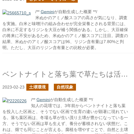
/**
Gemini
が自動生成した概要 **/
米ぬかのアミノ酸スコアの高さが気になり、調査
を実施。白米と味噌汁の組み合わせが完全栄養とされる背景には、
白米に不足するリジンを大豆が補う関係がある。しかし、大豆確保
の将来に不安があるため、米ぬかのアミノ酸スコアに注目。調査の
結果、米ぬかのアミノ酸スコアは96、リジン含有量は7.80%と判
明。ただし、大豆のリジン含有量との比較が必要。
ベントナイトと落ち葉で草たちは活気付いて、環境は更に変わる
2023-02-23
土壌環境
自然現象
/**
Gemini
が自動生成した概要 **/
知人の花壇では、3年前からベントナイトと落ち葉
を投入した区画と、そうでない区画で生育の違いが顕著に現れてい
る。落ち葉区画は、冬場も草が生い茂り土壌が豊かになっている一
方、そうでない区画は草も生えず、養分が蓄積されない状態だ。こ
れは、畑でも同じことが言える。腐植を増やすことで、自然と土壌