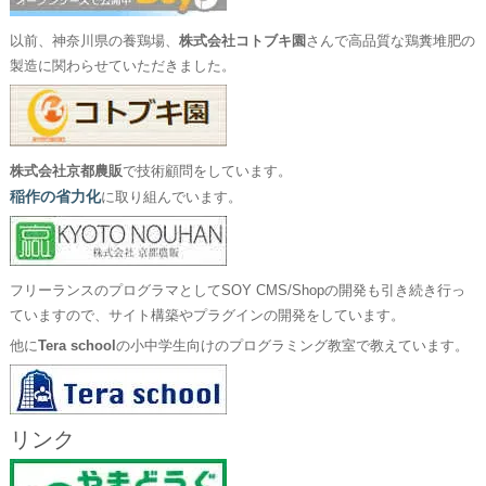
以前、神奈川県の養鶏場、
株式会社コトブキ園
さんで高品質な鶏糞堆肥の
製造に関わらせていただきました。
株式会社京都農販
で技術顧問をしています。
稲作の省力化
に取り組んでいます。
フリーランスのプログラマとしてSOY CMS/Shopの開発も引き続き行っ
ていますので、サイト構築やプラグインの開発をしています。
他に
Tera school
の小中学生向けのプログラミング教室で教えています。
リンク