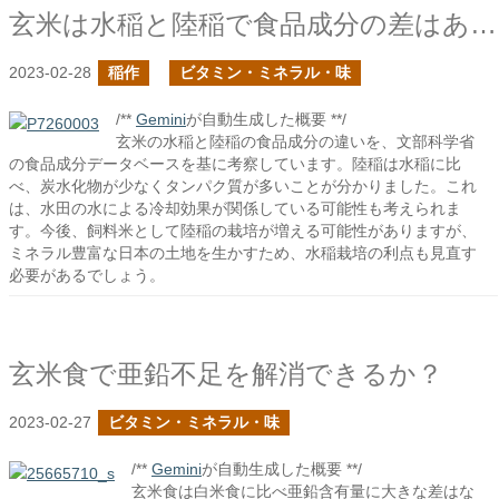
玄米は水稲と陸稲で食品成分の差はあるのか？
2023-02-28
稲作
ビタミン・ミネラル・味
/**
Gemini
が自動生成した概要 **/
玄米の水稲と陸稲の食品成分の違いを、文部科学省
の食品成分データベースを基に考察しています。陸稲は水稲に比
べ、炭水化物が少なくタンパク質が多いことが分かりました。これ
は、水田の水による冷却効果が関係している可能性も考えられま
す。今後、飼料米として陸稲の栽培が増える可能性がありますが、
ミネラル豊富な日本の土地を生かすため、水稲栽培の利点も見直す
必要があるでしょう。
玄米食で亜鉛不足を解消できるか？
2023-02-27
ビタミン・ミネラル・味
/**
Gemini
が自動生成した概要 **/
玄米食は白米食に比べ亜鉛含有量に大きな差はな