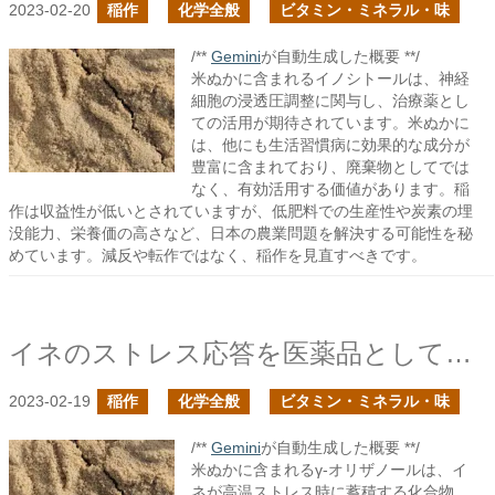
2023-02-20
稲作
化学全般
ビタミン・ミネラル・味
/**
Gemini
が自動生成した概要 **/
米ぬかに含まれるイノシトールは、神経
細胞の浸透圧調整に関与し、治療薬とし
ての活用が期待されています。米ぬかに
は、他にも生活習慣病に効果的な成分が
豊富に含まれており、廃棄物としてでは
なく、有効活用する価値があります。稲
作は収益性が低いとされていますが、低肥料での生産性や炭素の埋
没能力、栄養価の高さなど、日本の農業問題を解決する可能性を秘
めています。減反や転作ではなく、稲作を見直すべきです。
イネのストレス応答を医薬品として活用
2023-02-19
稲作
化学全般
ビタミン・ミネラル・味
/**
Gemini
が自動生成した概要 **/
米ぬかに含まれるγ-オリザノールは、イ
ネが高温ストレス時に蓄積する化合物