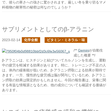
で、彼らの寒さへの強さに驚かされます。厳しい冬を乗り切るマメ
科植物の耐寒性の秘密は何なのでしょうか？
サプリメントとしてのβ-アラニン
2023-02-14
化学全般
ビタミン・ミネラル・味
/**
Gemini
が自動生
成した概要 **/
β-アラニンは、ヒスチジンと結びついてカルノシンを生成し、運動
中の疲労を軽減する効果があります。特に、トレーニング不足の人
は、体内の緩衝能が低いため、β-アラニン摂取による効果が期待で
きます。一方、慢性的な疲労感は脳が関与しているため、β-アラニ
ン摂取の効果は限定的かもしれません。今回の報告書は、栄養に関
する有益な情報源となるため、他の成分についても確認する価値が
あります。