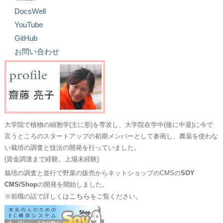
DocsWell
YouTube
GitHub
お問い合わせ
大学院で植物の細胞学(主に形)を専攻し、大学院在学中(後に中退)に今で
言うところのスタートアップの初期メンバーとして参画し、農薬を使わな
い栽培の調査と技法の開発を行っていました。
(資金調達まで経験。上場未経験)
栽培の調査と並行で野菜の販売からネットショップのCMSの
SOY
CMS/Shop
の開発を開始しました。
こちら
※前職の話で詳しくは
をご覧ください。