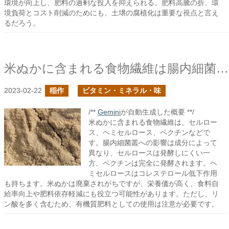
環境が向上し、肥料の過剰な投入を抑えられる。肥料高騰の折、環
境負荷とコスト削減のためにも、土壌の腐植化は重要な視点と言え
るだろう。
米ぬかに含まれる食物繊維は腸内細菌叢に対して有効か？
2023-02-22
稲作
ビタミン・ミネラル・味
/**
Gemini
が自動生成した概要 **/
米ぬかに含まれる食物繊維は、セルロー
ス、ヘミセルロース、ペクチンなどで
す。腸内細菌叢への影響は成分によって
異なり、セルロースは発酵しにくい一
方、ペクチンは完全に発酵されます。ヘ
ミセルロースはコレステロール低下作用
も持ちます。米ぬかは廃棄されがちですが、栄養価が高く、食料自
給率向上や肥料依存軽減にも役立つ可能性があります。ただし、リ
ン酸を多く含むため、有機質肥料としての使用は注意が必要です。