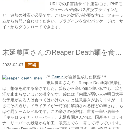
URLでの多言語サイト運営には、PHPモ
ジュールや画像パス変換プラグインな
ど、追加の対応が必要です。これらの対応が必要な方は、フォーラ
ムからお問い合わせください。プラグインを含むパッケージは、サ
イトからダウンロードできます。
末延農園さんのReaper Death麺を食べてみた
2023-02-07
市場
/**
Gemini
が自動生成した概要 **/
末延農園さんの「Reaper Death麺(激辛)」
は、想像を絶する辛さでした。普段から辛い物に強い私でも、涙と
汗が止まらないほどの激辛です。袋には「内蔵が弱い人や明日大事
な予定がある人は食べてはいけない」と注意書きがありますが、ま
さにその通り。ドライアイが一時的に解消されるほどの辛さは、も
はや罰ゲームレベルです。この辛さの秘密は、世界一辛い唐辛子
「キャロライナ・リーパー」。末延農園さんでは、国産キャロライ
ナ・リーパーの栽培から加工・販売までを一貫して行っています。
「Reaper Death麺」はAmazonで購入可能です。辛い物好きの方