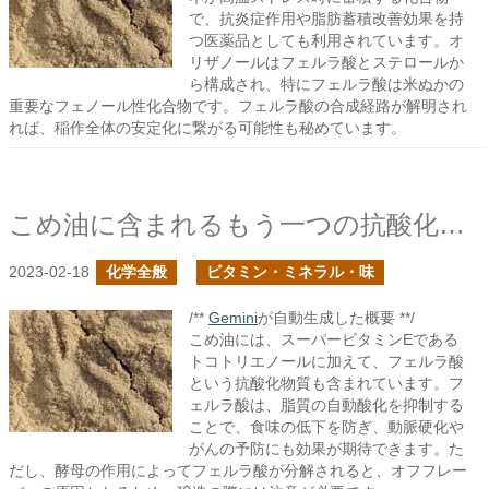
で、抗炎症作用や脂肪蓄積改善効果を持
つ医薬品としても利用されています。オ
リザノールはフェルラ酸とステロールか
ら構成され、特にフェルラ酸は米ぬかの
重要なフェノール性化合物です。フェルラ酸の合成経路が解明され
れば、稲作全体の安定化に繋がる可能性も秘めています。
こめ油に含まれるもう一つの抗酸化作用を持つ物質
2023-02-18
化学全般
ビタミン・ミネラル・味
/**
Gemini
が自動生成した概要 **/
こめ油には、スーパービタミンEである
トコトリエノールに加えて、フェルラ酸
という抗酸化物質も含まれています。フ
ェルラ酸は、脂質の自動酸化を抑制する
ことで、食味の低下を防ぎ、動脈硬化や
がんの予防にも効果が期待できます。た
だし、酵母の作用によってフェルラ酸が分解されると、オフフレー