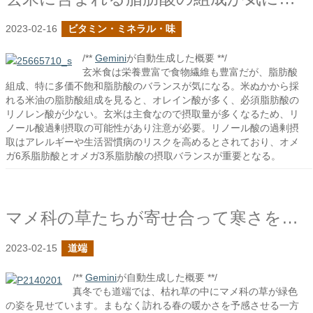
2023-02-16
ビタミン・ミネラル・味
/**
Gemini
が自動生成した概要 **/
玄米食は栄養豊富で食物繊維も豊富だが、脂肪酸
組成、特に多価不飽和脂肪酸のバランスが気になる。米ぬかから採
れる米油の脂肪酸組成を見ると、オレイン酸が多く、必須脂肪酸の
リノレン酸が少ない。玄米は主食なので摂取量が多くなるため、リ
ノール酸過剰摂取の可能性があり注意が必要。リノール酸の過剰摂
取はアレルギーや生活習慣病のリスクを高めるとされており、オメ
ガ6系脂肪酸とオメガ3系脂肪酸の摂取バランスが重要となる。
マメ科の草たちが寄せ合って寒さを凌いでいるように見える
2023-02-15
道端
/**
Gemini
が自動生成した概要 **/
真冬でも道端では、枯れ草の中にマメ科の草が緑色
の姿を見せています。まもなく訪れる春の暖かさを予感させる一方