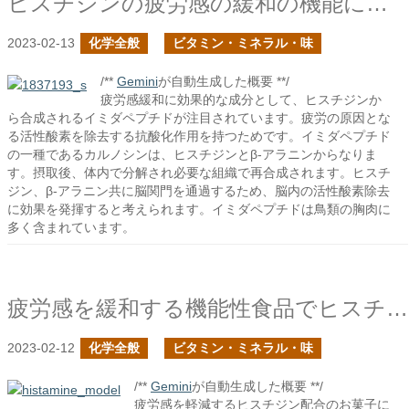
ヒスチジンの疲労感の緩和の機能に迫る
2023-02-13
化学全般
ビタミン・ミネラル・味
/**
Gemini
が自動生成した概要 **/
疲労感緩和に効果的な成分として、ヒスチジンか
ら合成されるイミダペプチドが注目されています。疲労の原因とな
る活性酸素を除去する抗酸化作用を持つためです。イミダペプチド
の一種であるカルノシンは、ヒスチジンとβ-アラニンからなりま
す。摂取後、体内で分解され必要な組織で再合成されます。ヒスチ
ジン、β-アラニン共に脳関門を通過するため、脳内の活性酸素除去
に効果を発揮すると考えられます。イミダペプチドは鳥類の胸肉に
多く含まれています。
疲労感を緩和する機能性食品でヒスチジン配合を謳っていた
2023-02-12
化学全般
ビタミン・ミネラル・味
/**
Gemini
が自動生成した概要 **/
疲労感を軽減するヒスチジン配合のお菓子に