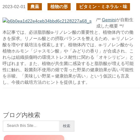
2023-02-01
農薬
植物の形
ビタミン・ミネラル・味
/**
Gemini
が自動生
成した概要 **/
本記事では、必須脂肪酸α-リノレン酸の重要性と、植物体内での働
きを探求。リノール酸との摂取バランスを整えるため、α-リノレン
酸を増やす栽培法を模索します。植物体内では、α-リノレン酸から
植物ホルモン「ジャスモン酸」や「みどりの香り」が合成され、こ
れらは組織損傷時の環境ストレス耐性に関わる「オキシリピン」と
呼ばれます。また、植物が共生菌に感染すると脂肪酸が増える可能
性に触れ、殺菌剤不使用の畑で育った野菜の健康効果が高い可能性
を示唆。「美味しい野菜＝健康効果が高い」という仮説にも言及
し、今後の栽培方法のヒントを提供します。
ブログ内検索