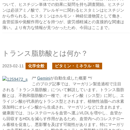
ついて、ヒスチジン単体での効果に疑問を持ち調査開始。ヒスチジ
ンは必須アミノ酸で、アレルギーに関わるヒスタミンはヒスチジン
から作られる。ヒスタミンはホルモン・神経伝達物質として働き、
血管拡張や覚醒作用などを持つが、疲労感軽減との直接的な関連は
薄い。より有力な情報が見つかったため、今回はここまで。
トランス脂肪酸とは何か？
2023-02-11
化学全般
ビタミン・ミネラル・味
/**
Gemini
が自動生成した概要 **/
このブログ記事では、マーガリン製造過程で注目
される「トランス脂肪酸」について解説しています。トランス脂肪
酸とは、不飽和脂肪酸の一種で、オレイン酸（シス型）に対し、エ
ライジン酸が代表的なトランス型とされます。植物性油脂への水素
添加時にオレイン酸から生成され、マーガリンなどに含まれます。
健康面では、コレステロールを血管へ運ぶVLDLを増やし、血管か
ら回収するHDLを減らす作用があるため、血管内へのコレステロー
ル蓄積を促進し、悪影響を及ぼす可能性があります。特にマーガリ