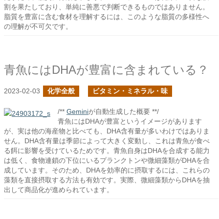
割を果たしており、単純に善悪で判断できるものではありません。
脂質を豊富に含む食材を理解するには、このような脂質の多様性へ
の理解が不可欠です。
青魚にはDHAが豊富に含まれている？
2023-02-03
化学全般
ビタミン・ミネラル・味
/**
Gemini
が自動生成した概要 **/
青魚にはDHAが豊富というイメージがあります
が、実は他の海産物と比べても、DHA含有量が多いわけではありま
せん。DHA含有量は季節によって大きく変動し、これは青魚が食べ
る餌に影響を受けているためです。青魚自身はDHAを合成する能力
は低く、食物連鎖の下位にいるプランクトンや微細藻類がDHAを合
成しています。そのため、DHAを効率的に摂取するには、これらの
藻類を直接摂取する方法も有効です。実際、微細藻類からDHAを抽
出して商品化が進められています。