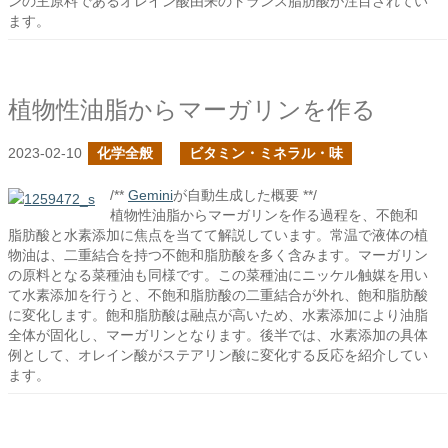
ンの主原料であるオレイン酸由来のトランス脂肪酸が注目されてい
ます。
植物性油脂からマーガリンを作る
2023-02-10
化学全般
ビタミン・ミネラル・味
/**
Gemini
が自動生成した概要 **/
植物性油脂からマーガリンを作る過程を、不飽和
脂肪酸と水素添加に焦点を当てて解説しています。常温で液体の植
物油は、二重結合を持つ不飽和脂肪酸を多く含みます。マーガリン
の原料となる菜種油も同様です。この菜種油にニッケル触媒を用い
て水素添加を行うと、不飽和脂肪酸の二重結合が外れ、飽和脂肪酸
に変化します。飽和脂肪酸は融点が高いため、水素添加により油脂
全体が固化し、マーガリンとなります。後半では、水素添加の具体
例として、オレイン酸がステアリン酸に変化する反応を紹介してい
ます。