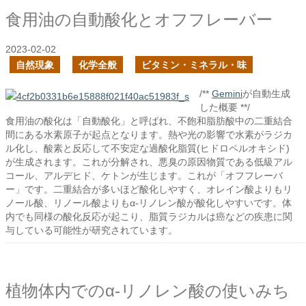
食用油の自動酸化とオフフレーバー
2023-02-02
自然現象
化学全般
ビタミン・ミネラル・味
/**
Gemini
が自動生成
した概要 **/
食用油の酸化は「自動酸化」と呼ばれ、不飽和脂肪酸中の二重結合
間にある水素原子が起点となります。熱や光の影響で水素がラジカ
ル化し、酸素と反応して不安定な過酸化脂質(ヒドロペルオキシド)
が生成されます。これが分解され、悪臭の原因物質である低級アル
コール、アルデヒド、ケトンが生じます。これが「オフフレーバ
ー」です。二重結合が多いほど酸化しやすく、オレイン酸よりもリ
ノール酸、リノール酸よりもα-リノレン酸が酸化しやすいです。体
内でも同様の酸化反応が起こり、脂質ラジカルは癌などの疾患に関
与している可能性が研究されています。
植物体内でのα-リノレン酸の使いみち