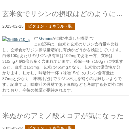
玄米食でリシンの摂取はどのように変化するか？
2023-02-25
ビタミン・ミネラル・味
/**
Gemini
が自動生成した概要 **/
この記事は、白米と玄米のリジン含有量を比較
し、玄米食がリジン摂取量増加に有効かどうかを検証しています。
白米100gあたりのリジン含有量は102mgである一方、玄米は
310mgと約3倍も多く含まれています。茶碗一杯（150g）に換算す
ると、白米は153mg、玄米は465mgとなり、玄米食の優位性が分
かります。しかし、味噌汁一杯（味噌15g）のリジン含有量は
87mgと少なく、味噌汁だけでリジン不足を補うのは難しいようで
す。記事では、味噌汁の具材である豆腐なども考慮する必要性に触
れており、今後の検証が期待されます。
米ぬかのアミノ酸スコアが気になった
2023-02-24
ビタミン・ミネラル・味