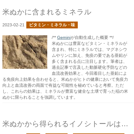
米ぬかに含まれるミネラル
2023-02-21
ビタミン・ミネラル・味
/**
Gemini
が自動生成した概要 **/
米ぬかには豊富なビタミン・ミネラルが
含まれ、特にミネラルでは、マグネシウ
ムやリンに加え、免疫の要である亜鉛が
多く含まれる点に注目します。筆者は、
過去記事で言及した動脈硬化予防などの
血流改善効果と、今回着目した亜鉛によ
る免疫向上効果を合わせると、米ぬかがヒトの健康において免疫力
向上と血流改善の両面で有益な可能性を秘めていると考察。ただ
し、これらの効果は、ミネラルが豊富な健全な土壌で育った稲の米
ぬかに限られることを強調しています。
米ぬかから得られるイノシトールは神経に作用する