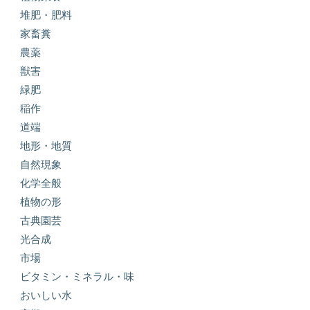
堆肥・肥料
家畜糞
農薬
獣害
緑肥
稲作
道端
地形・地質
自然現象
化学全般
植物の形
古典園芸
光合成
市場
ビタミン・ミネラル・味
おいしい水