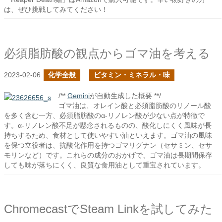
は、ぜひ挑戦してみてください！
必須脂肪酸の観点からゴマ油を考える
2023-02-06
化学全般
ビタミン・ミネラル・味
/**
Gemini
が自動生成した概要 **/
ゴマ油は、オレイン酸と必須脂肪酸のリノール酸
を多く含む一方、必須脂肪酸のα-リノレン酸が少ない点が特徴で
す。α-リノレン酸不足が懸念されるものの、酸化しにくく風味が長
持ちするため、食材として使いやすい油といえます。ゴマ油の風味
を保つ立役者は、抗酸化作用を持つゴマリグナン（セサミン、セサ
モリンなど）です。これらの成分のおかげで、ゴマ油は長期間保存
しても味が落ちにくく、良質な食用油として重宝されています。
ChromecastでSteam Linkを試してみた