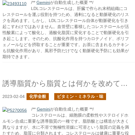
/**
Gemini
が自動生成した概要 **/
LDLコレステロールは、肝臓で作られ末梢組織にコ
レステロールを運ぶ役割を持つため、過剰になると動脈硬化のリス
クを高めます。しかし、LDLコレステロール自体が動脈硬化を引き
起こすわけではありません。血管壁に蓄積したコレステロールが活
性酸素によって酸化し、過酸化脂質に変化することで動脈硬化を引
き起こします。そのため、抗酸化作用を持つカロテノイド、ポリフ
ェノールなどを摂取することが重要です。お茶に含まれるカテキン
も抗酸化作用があり、風邪予防だけでなく動脈硬化予防にも効果が
期待できます。
誘導脂質から脂質とは何かを改めて考える
2023-02-04
化学全般
ビタミン・ミネラル・味
/**
Gemini
が自動生成した概要 **/
コレステロールは、細胞膜の柔軟性やステロイドホ
ルモン合成に重要な誘導脂質の一種です。脂肪酸とは構造が大きく
異なりますが、水に不溶で無極性溶媒に可溶という脂質の定義を満
たすため、脂質に分類されます。コレステロールは健康に重要な役