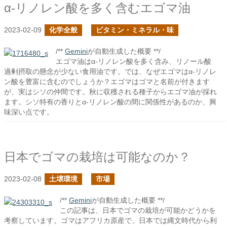
α-リノレン酸を多く含むエゴマ油
2023-02-09
化学全般
ビタミン・ミネラル・味
/**
Gemini
が自動生成した概要 **/
エゴマ油はα-リノレン酸を多く含み、リノール酸
過剰摂取の懸念が少ない食用油です。では、なぜエゴマはα-リノレ
ン酸を豊富に含むのでしょうか？エゴマはゴマと名前が付きます
が、実はシソの仲間です。秋に収穫される種子からエゴマ油が採れ
ます。シソ特有の香りとα-リノレン酸の間に関係性があるのか、興
味深い点です。
日本でゴマの栽培は可能なのか？
2023-02-08
土壌環境
市場
/**
Gemini
が自動生成した概要 **/
この記事は、日本でゴマの栽培が可能かどうかを
考察しています。ゴマはアフリカ原産で、日本では縄文時代から利