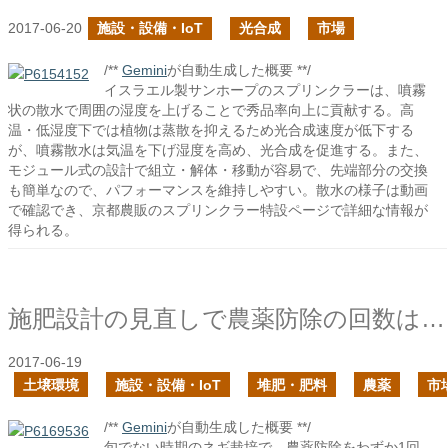
2017-06-20
施設・設備・IoT
光合成
市場
/**
Gemini
が自動生成した概要 **/
イスラエル製サンホープのスプリンクラーは、噴霧
状の散水で周囲の湿度を上げることで秀品率向上に貢献する。高
温・低湿度下では植物は蒸散を抑えるため光合成速度が低下する
が、噴霧散水は気温を下げ湿度を高め、光合成を促進する。また、
モジュール式の設計で組立・解体・移動が容易で、先端部分の交換
も簡単なので、パフォーマンスを維持しやすい。散水の様子は動画
で確認でき、京都農販のスプリンクラー特設ページで詳細な情報が
得られる。
施肥設計の見直しで農薬防除の回数は確実に減らせる
2017-06-19
土壌環境
施設・設備・IoT
堆肥・肥料
農薬
市
/**
Gemini
が自動生成した概要 **/
旬でない時期のネギ栽培で、農薬防除をわずか1回