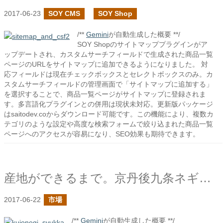
2017-06-23
SOY CMS
SOY Shop
/**
Gemini
が自動生成した概要 **/
SOY Shopのサイトマッププラグインがア
ップデートされ、カスタムサーチフィールドで生成された商品一覧
ページのURLをサイトマップに追加できるようになりました。 対
応フィールドは現在チェックボックスとセレクトボックスのみ。カ
スタムサーチフィールドの管理画面で「サイトマップに追加する」
を選択することで、商品一覧ページがサイトマップに登録されま
す。多言語化プラグインとの併用は現状未対応。更新版パッケージ
はsaitodev.coからダウンロード可能です。この機能により、複数カ
テゴリのような設定や高度な検索フォームで絞り込まれた商品一覧
ページへのアクセスが容易になり、SEO効果も期待できます。
産地ができるまで。京丹後九条ネギの露地栽培
2017-06-22
市場
/**
Gemini
が自動生成した概要 **/