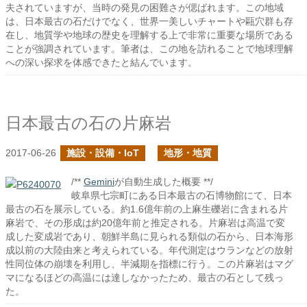
夫されていますが、当時の発見の困難さが偲ばれます。この地域
は、日本最古の石だけでなく、世界一美しいチャートや甌穴群も存
在し、地質学や地球の歴史を理解する上で非常に重要な場所である
ことが強調されています。筆者は、この地を訪れることで地球理解
への深い探求を体感できたと結んでいます。
日本最古の石の片麻岩
2017-06-26
施設・設備・IoT
地形・地質
/**
Gemini
が自動生成した概要 **/
岐阜県七宗町にある日本最古の石博物館にて、日本
最古の石を展示している。約1.6億年前の上麻生礫岩に含まれる片
麻岩で、その形成は約20億年前と推定される。片麻岩は高温で変
成した変成岩であり、朝鮮半島に見られる類似の石から、日本海形
成以前の大陸由来と考えられている。年代測定はウランなどの放射
性同位体の崩壊を利用し、半減期を指標に行う。この片麻岩はマグ
マになるほどの高温には達しなかったため、最古の石として残っ
た。