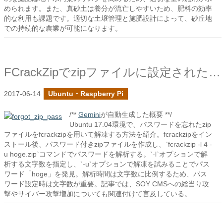
められます。また、真砂土は養分が流亡しやすいため、肥料の効率
的な利用も課題です。適切な土壌管理と施肥設計によって、砂丘地
での持続的な農業が可能になります。
FCrackZipでzipファイルに設定されたパスワードを調べる
2017-06-14
Ubuntu・Raspberry Pi
/**
Gemini
が自動生成した概要 **/
Ubuntu 17.04環境で、パスワードを忘れたzip
ファイルをfcrackzipを用いて解凍する方法を紹介。fcrackzipをイン
ストール後、パスワード付きzipファイルを作成し、`fcrackzip -l 4 -
u hoge.zip`コマンドでパスワードを解析する。`-l`オプションで解
析する文字数を指定し、`-u`オプションで解凍を試みることでパス
ワード「hoge」を発見。解析時間は文字数に比例するため、パス
ワード設定時は文字数が重要。記事では、SOY CMSへの総当り攻
撃やサイバー攻撃増加についても関連付けて言及している。