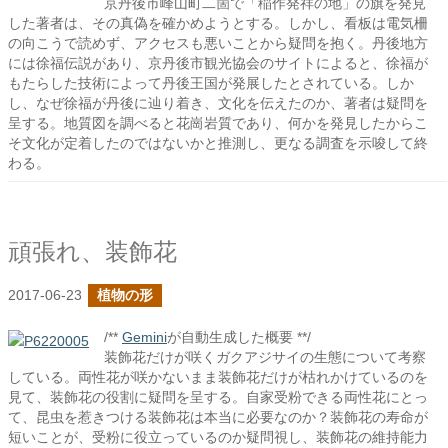
京丹後市峰山町二箇で「稲作発祥の地」の旗を発見
した著者は、その真偽を確かめようとする。しかし、看板は電気柵
の向こうで読めず、アクセスも悪いことから疑問を抱く。丹後地方
には徐福伝説があり、京丹後市観光協会のサイトによると、徐福が
もたらした技術によって丹後王国が発展したとされている。しか
し、なぜ徐福が丹後に辿り着き、文化を伝えたのか、著者は疑問を
呈する。地質図を調べると花崗岩質であり、何かを発見したからこ
そ文化が定着したのではないかと推測し、更なる調査を示唆して終
わる。
頑張れ、装飾花
2017-06-23
植物の形
/**
Gemini
が自動生成した概要 **/
装飾花だけが咲くガクアジサイの生態について考察
している。両性花が咲かないまま装飾花だけが枯れかけているのを
見て、装飾花の役割に疑問を呈する。自家受粉できる両性花にとっ
て、昆虫を惹きつける装飾花は本当に必要なのか？装飾花の寿命が
短いことが、受粉に役立っているのか疑問視し、装飾花の維持能力