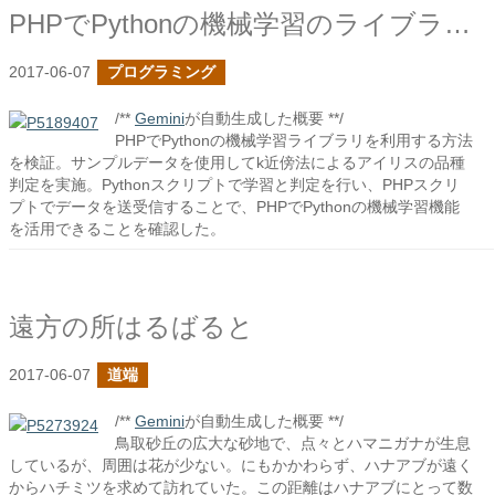
PHPでPythonの機械学習のライブラリを利用してみる
2017-06-07
プログラミング
/**
Gemini
が自動生成した概要 **/
PHPでPythonの機械学習ライブラリを利用する方法
を検証。サンプルデータを使用してk近傍法によるアイリスの品種
判定を実施。Pythonスクリプトで学習と判定を行い、PHPスクリ
プトでデータを送受信することで、PHPでPythonの機械学習機能
を活用できることを確認した。
遠方の所はるばると
2017-06-07
道端
/**
Gemini
が自動生成した概要 **/
鳥取砂丘の広大な砂地で、点々とハマニガナが生息
しているが、周囲は花が少ない。にもかかわらず、ハナアブが遠く
からハチミツを求めて訪れていた。この距離はハナアブにとって数