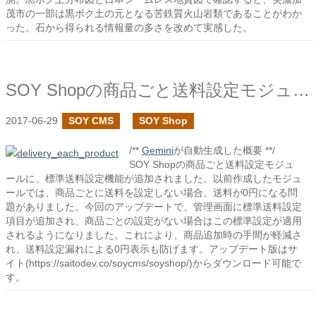
茂市の一部は黒ボク土の元となる苦鉄質火山岩類であることがわか
った。石から得られる情報量の多さを改めて実感した。
SOY Shopの商品ごと送料設定モジュールで標準設定を追加しました
2017-06-29
SOY CMS
SOY Shop
/**
Gemini
が自動生成した概要 **/
SOY Shopの商品ごと送料設定モジュ
ールに、標準送料設定機能が追加されました。以前作成したモジュ
ールでは、商品ごとに送料を設定しない場合、送料が0円になる問
題がありました。今回のアップデートで、管理画面に標準送料設定
項目が追加され、商品ごとの設定がない場合はこの標準設定が適用
されるようになりました。これにより、商品追加時の手間が軽減さ
れ、送料設定漏れによる0円表示も防げます。アップデート版はサ
イト(https://saitodev.co/soycms/soyshop/)からダウンロード可能で
す。