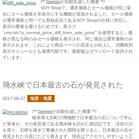
/**
Gemini
が自動生成した概要 **/
SOY Shopで、通常価格とセール価格が同じ場
合にセール価格を非表示にする機能が追加されました。セール価格
が通常価格と同一でも登録必須であるSOY Shopの仕様に対応し、
表示の重複を避けるためです。新タグ
`cms:id="is_normal_price_diff_from_sale_price"`を使用すると、価
格が異なる時のみセール価格も表示され、同じ場合は通常価格のみ
表示されます。これにより商品ページの見栄えが向上し、消費税別
表示モジュールとも連携可能です。最新版はダウンロード提供され
ています。
飛水峡で日本最古の石が発見された
2017-06-27
地形・地質
/**
Gemini
が自動生成した概要 **/
岐阜県七宗町の博物館で日本最古の石について学ん
だ筆者が、その発見地である飛水峡を訪れた探訪記です。渓谷の川
を渡り、石碑を過ぎて整備された階段を降りると、日本最古の石が
発見された川原にたどり着きます。現在はアクセスしやすいよう工