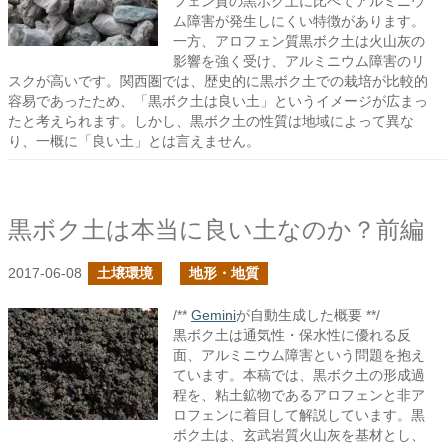
フェン質の黒ボク土に比べてアルミニウ
ム障害が発生しにくい特徴があります。
一方、アロフェン質黒ボク土は火山灰の
影響を強く受け、アルミニウム障害のリ
スクが高いです。関西圏では、歴史的に黒ボク土での栽培が比較的
容易であったため、「黒ボク土は良い土」というイメージが広まっ
たと考えられます。しかし、黒ボク土の性質は地域によって異な
り、一概に「良い土」とは言えません。
黒ボク土は本当に良い土なのか？前編
2017-06-08
土壌環境
地形・地質
/**
Gemini
が自動生成した概要 **/
黒ボク土は通気性・保水性に優れる反
面、アルミニウム障害という問題を抱え
ています。本稿では、黒ボク土の形成過
程を、粘土鉱物であるアロフェンと非ア
ロフェンに着目して解説しています。黒
ボク土は、玄武岩質火山灰を基材とし、