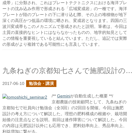
成帯」に分類され、これはプレートテクトニクスにおける海洋プレ
ートの沈み込み作用で形成される「広域変成岩」の一種です。海洋
プレートが陸のプレートの下に潜り込む際、その上の堆積物が地下
深くの高圧かつ低温の環境に晒され、変成岩となります。四国の三
波川変成帯もこのメカニズムで形成されたと説明。筆者は、今回は
土質の直接的なヒントにはならなかったものの、地学的知見として
この情報を重要視していると結んでいます。ただし、追記では実際
の形成がより複雑である可能性にも言及しています。
九条ねぎの京都知七さんで施肥設計の話をしました
2017-06-10
勉強会・講演
/**
Gemini
が自動生成した概要 **/
京都農販の技術顧問として、九条ねぎの
京都知七で社員向け勉強会（全3回）の2回目を開催。今回は施肥
設計の考え方について解説した。理想の肥料構成の根拠や、栽培開
始後の注意点などを説明。前回は連作障害について解説した。今回
の内容は元肥設計以外にも応用でき、肥料効率向上、秀品率向上、
利益増加に繋がる。