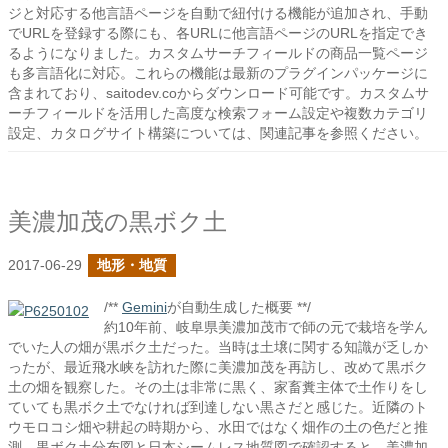
ジと対応する他言語ページを自動で紐付ける機能が追加され、手動
でURLを登録する際にも、各URLに他言語ページのURLを指定でき
るようになりました。カスタムサーチフィールドの商品一覧ページ
も多言語化に対応。これらの機能は最新のプラグインパッケージに
含まれており、saitodev.coからダウンロード可能です。カスタムサ
ーチフィールドを活用した高度な検索フォーム設定や複数カテゴリ
設定、カタログサイト構築については、関連記事を参照ください。
美濃加茂の黒ボク土
2017-06-29
地形・地質
/**
Gemini
が自動生成した概要 **/
約10年前、岐阜県美濃加茂市で師の元で栽培を学ん
でいた人の畑が黒ボク土だった。当時は土壌に関する知識が乏しか
ったが、最近飛水峡を訪れた際に美濃加茂を再訪し、改めて黒ボク
土の畑を観察した。その土は非常に黒く、家畜糞主体で土作りをし
ていても黒ボク土でなければ到達しない黒さだと感じた。近隣のト
ウモロコシ畑や耕起の時期から、水田ではなく畑作の土の色だと推
測。黒ボク土分布図と日本シームレス地質図で確認すると、美濃加