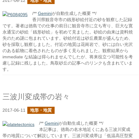
2017-06-12
地形・地質
/**
Gemini
が自動生成した概要 **/
香川県観音寺市の銭形砂絵付近の砂を観察した記録
です。著者は徳島での仕事の前日に観音寺市に立ち寄り、巨大な寛
永通宝の砂絵「銭形砂絵」を初めて見ました。砂絵の由来は資料焼
失のため謎に包まれています。砂絵付近は砂丘農業が盛んなため、
砂を採取し観察しました。付近の地質は花崗岩で、砂には白い光沢
のある鉱物に着色されたものが多く見られました。観察結果から
immediate な結論は得られませんでしたが、将来役立つ可能性を考
慮し記録に残しました。鳥取砂丘の記事へのリンクも含まれていま
す。
三波川変成帯の岩々
2017-06-11
地形・地質
/**
Gemini
が自動生成した概要 **/
本記事は、徳島の名水地近くにある三波川変成
帯の地質について解説しています。三波川変成帯は「低温高圧型変