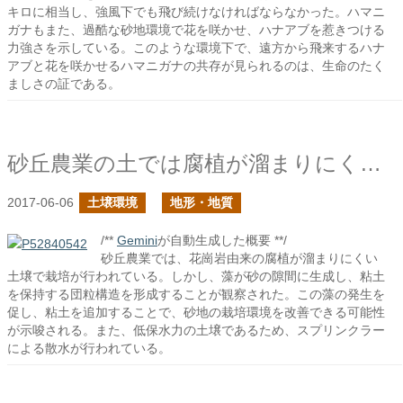
キロに相当し、強風下でも飛び続けなければならなかった。ハマニ
ガナもまた、過酷な砂地環境で花を咲かせ、ハナアブを惹きつける
力強さを示している。このような環境下で、遠方から飛来するハナ
アブと花を咲かせるハマニガナの共存が見られるのは、生命のたく
ましさの証である。
砂丘農業の土では腐植が溜まりにくいのか？
2017-06-06
土壌環境
地形・地質
/**
Gemini
が自動生成した概要 **/
砂丘農業では、花崗岩由来の腐植が溜まりにくい
土壌で栽培が行われている。しかし、藻が砂の隙間に生成し、粘土
を保持する団粒構造を形成することが観察された。この藻の発生を
促し、粘土を追加することで、砂地の栽培環境を改善できる可能性
が示唆される。また、低保水力の土壌であるため、スプリンクラー
による散水が行われている。