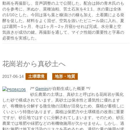
動画を再撮影し、音声調整の上で公開した。配合は師の青木氏のも
のを参考に、米ぬか、菜種油粕、苦土石灰を4:1:1、水の量は全体
の1/10とした。今回は落ち葉と糠漬けの糠も加え、土着菌による発
酵を促した。材料をよく混ぜ、空気を抜いたビニール袋に入れ、夏
は2週間～1ヶ月、冬は1ヶ月～2ヶ月寝かせれば完成。水分量と空
気抜きが成功の鍵。再撮影を通して、マイク性能の重要性と字幕の
必要性を実感した。
花崗岩から真砂土へ
2017-06-14
土壌環境
地形・地質
/**
Gemini
が自動生成した概要 **/
砂丘農業の土壌は、真砂土と呼ばれる花崗岩が風化
した砂で構成されています。真砂土は保水性と通気性に優れます
が、有機物を分解する微生物の活動が活発なため、腐植が蓄積しに
くいという特徴があります。腐植は保肥力や土壌構造の改善に重要
ですが、砂丘地ではすぐに分解されてしまいます。そのため、砂丘
農業では堆肥や緑肥などの有機物施用が欠かせません。しかし、過
剰な施肥は地下水汚染のリスクを高めるため、適切な量の施用が求