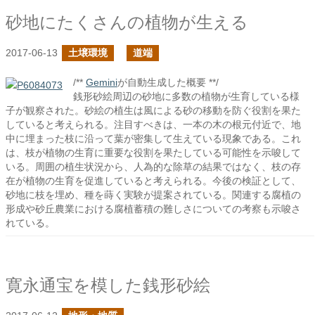
砂地にたくさんの植物が生える
2017-06-13
土壌環境
道端
/**
Gemini
が自動生成した概要 **/
銭形砂絵周辺の砂地に多数の植物が生育している様
子が観察された。砂絵の植生は風による砂の移動を防ぐ役割を果た
していると考えられる。注目すべきは、一本の木の根元付近で、地
中に埋まった枝に沿って葉が密集して生えている現象である。これ
は、枝が植物の生育に重要な役割を果たしている可能性を示唆して
いる。周囲の植生状況から、人為的な除草の結果ではなく、枝の存
在が植物の生育を促進していると考えられる。今後の検証として、
砂地に枝を埋め、種を蒔く実験が提案されている。関連する腐植の
形成や砂丘農業における腐植蓄積の難しさについての考察も示唆さ
れている。
寛永通宝を模した銭形砂絵