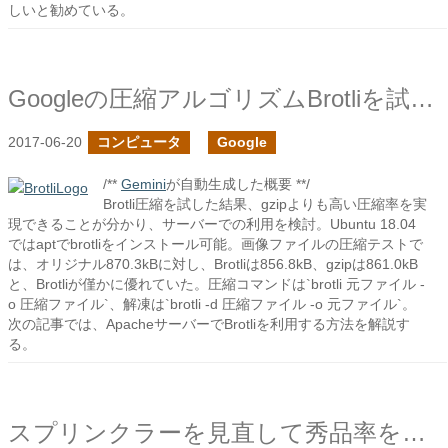
しいと勧めている。
Googleの圧縮アルゴリズムBrotliを試してみた
2017-06-20
コンピュータ
Google
/**
Gemini
が自動生成した概要 **/
Brotli圧縮を試した結果、gzipよりも高い圧縮率を実
現できることが分かり、サーバーでの利用を検討。Ubuntu 18.04
ではaptでbrotliをインストール可能。画像ファイルの圧縮テストで
は、オリジナル870.3kBに対し、Brotliは856.8kB、gzipは861.0kB
と、Brotliが僅かに優れていた。圧縮コマンドは`brotli 元ファイル -
o 圧縮ファイル`、解凍は`brotli -d 圧縮ファイル -o 元ファイル`。
次の記事では、ApacheサーバーでBrotliを利用する方法を解説す
る。
スプリンクラーを見直して秀品率を上げる