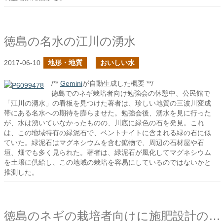
徳島の名水の江川の湧水
2017-06-10
地形・地質
おいしい水
/**
Gemini
が自動生成した概要 **/
徳島でのネギ栽培者向け勉強会の休憩中、公民館で
「江川の湧水」の看板を見つけた著者は、珍しい地質の三波川変成
帯にある名水への期待を膨らませた。勉強会後、湧水を見に行った
が、水は湧いていなかったものの、川底に緑色の石を発見。これ
は、この地域特有の緑泥石で、ベントナイトに含まれる緑の石に似
ていた。緑泥石はマグネシウムを含む鉱物で、周辺の石材屋や石
垣、畑でも多く見られた。著者は、緑泥石が風化してマグネシウム
を土壌に供給し、この地域の栽培を容易にしているのではないかと
推測した。
徳島のネギの栽培者向けに施肥設計の話をしました