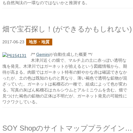
も自然淘汰の一環なのではないかと推測する。
畑で宝石探し！(ができるかもしれない)
2017-06-23
地形・地質
/**
Gemini
が自動生成した概要 **/
木津川近くの畑で、マルチ上の土に赤っぽい透明な
塊を発見。木津川ではガーネットが拾えるという図鑑情報から、期
待が高まる。肉眼ではガーネット特有の鮮やかな赤は確認できなか
ったが、土の色は既知のものと異なり、薄い褐色で透明な鉱物が混
ざっていた。ガーネットは柘榴石の一種で、組成によって色が変わ
る。写真の灰ばん柘榴石はカルシウムとアルミニウムを含む。畑で
見つけた褐色の鉱物の正体は不明だが、ガーネット発見の可能性に
ワクワクしている。
SOY Shopのサイトマッププラグインでカスタムサーチフィールドのページを追加しました