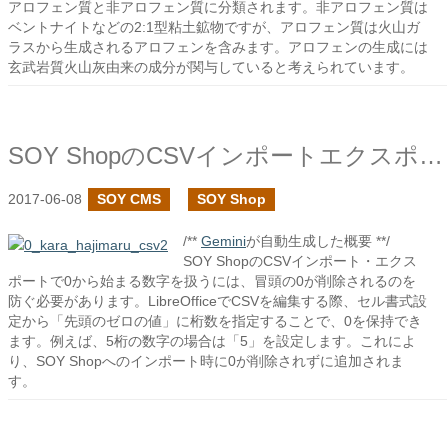
アロフェン質と非アロフェン質に分類されます。非アロフェン質は
ベントナイトなどの2:1型粘土鉱物ですが、アロフェン質は火山ガ
ラスから生成されるアロフェンを含みます。アロフェンの生成には
玄武岩質火山灰由来の成分が関与していると考えられています。
SOY ShopのCSVインポートエクスポートで0からはじまる数字を扱いたい
2017-06-08
SOY CMS
SOY Shop
/**
Gemini
が自動生成した概要 **/
SOY ShopのCSVインポート・エクス
ポートで0から始まる数字を扱うには、冒頭の0が削除されるのを
防ぐ必要があります。LibreOfficeでCSVを編集する際、セル書式設
定から「先頭のゼロの値」に桁数を指定することで、0を保持でき
ます。例えば、5桁の数字の場合は「5」を設定します。これによ
り、SOY Shopへのインポート時に0が削除されずに追加されま
す。