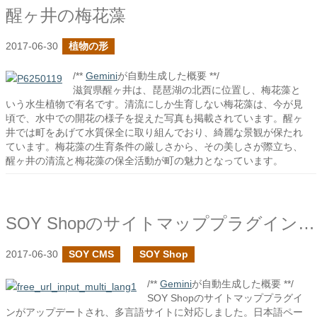
醒ヶ井の梅花藻
2017-06-30
植物の形
/**
Gemini
が自動生成した概要 **/
滋賀県醒ヶ井は、琵琶湖の北西に位置し、梅花藻と
いう水生植物で有名です。清流にしか生育しない梅花藻は、今が見
頃で、水中での開花の様子を捉えた写真も掲載されています。醒ヶ
井では町をあげて水質保全に取り組んでおり、綺麗な景観が保たれ
ています。梅花藻の生育条件の厳しさから、その美しさが際立ち、
醒ヶ井の清流と梅花藻の保全活動が町の魅力となっています。
SOY Shopのサイトマッププラグインで多言語化対応しました
2017-06-30
SOY CMS
SOY Shop
/**
Gemini
が自動生成した概要 **/
SOY Shopのサイトマッププラグイ
ンがアップデートされ、多言語サイトに対応しました。日本語ペー