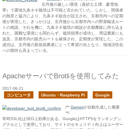
京丹後の厳しい環境（真砂土土壌、豪雪地
帯）で露地九条ネギ栽培は不可能と言われていた。しかし、関係者
の熱意と協力により、九条ネギ組合が設立され、京都市内への定期
便が実現した。きっかけは、京丹後から京都市内への野菜輸送ルー
トの相談。それを機に、九条ネギ栽培の相談が京都農販に持ち込ま
れた。困難な環境にも関わらず、栽培指導が成功し、周辺農家にも
波及。京都市内の販売ルートも確保され、定期便が実現した。この
成功は、京丹後の新規就農者にとって希望の光となり、地域活性化
への期待も高まっている。
ApacheサーバでBrotliを使用してみた
2017-06-21
コンピュータ
Ubuntu・Raspberry Pi
Google
/**
Gemini
が自動生成した概要
**/
常時SSL化はSEO上効果がある。GoogleはHTTPSをランキングシ
グナルとして使用しており、サイトのセキュリティ向上はユーザー