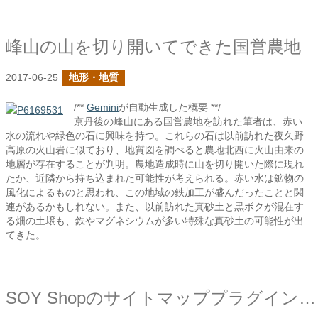
峰山の山を切り開いてできた国営農地
2017-06-25
地形・地質
/**
Gemini
が自動生成した概要 **/
京丹後の峰山にある国営農地を訪れた筆者は、赤い
水の流れや緑色の石に興味を持つ。これらの石は以前訪れた夜久野
高原の火山岩に似ており、地質図を調べると農地北西に火山由来の
地層が存在することが判明。農地造成時に山を切り開いた際に現れ
たか、近隣から持ち込まれた可能性が考えられる。赤い水は鉱物の
風化によるものと思われ、この地域の鉄加工が盛んだったことと関
連があるかもしれない。また、以前訪れた真砂土と黒ボクが混在す
る畑の土壌も、鉄やマグネシウムが多い特殊な真砂土の可能性が出
てきた。
SOY ShopのサイトマッププラグインでURLの手動登録を追加しました