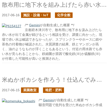
散布用に地下水を組み上げたら赤い水が出た
2017-06-16
施設・設備・IoT
化学全般
/**
Gemini
が自動生成した概要 **/
京都府木津川市で、散布用に地下水を汲み上げたら
赤い水が出て金属が錆びるという相談を受け、調査に向かった。現
場で赤い水は確認できなかったが、スプリンクラーやホースに錆や
茶色の付着物が確認された。水質調査の結果、鉄とマンガンが高
く、油のようなものが浮くこともあるという。付近の用水路でも赤
い水が見られることから、鉄細菌が原因で酸化鉄(Ⅲ)か硫酸鉄(Ⅲ)
が付着した可能性が高いと推測された。
米ぬかボカシを作ろう！仕込んでみる！再撮影
2017-06-15
菜園教室
堆肥・肥料
/**
Gemini
が自動生成した概要 **/
騒音問題で批判を受けた米ぬかボカシ作成