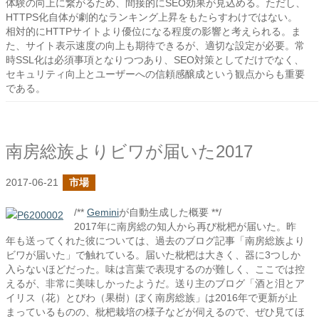
体験の向上に繋がるため、間接的にSEO効果が見込める。ただし、
HTTPS化自体が劇的なランキング上昇をもたらすわけではない。
相対的にHTTPサイトより優位になる程度の影響と考えられる。ま
た、サイト表示速度の向上も期待できるが、適切な設定が必要。常
時SSL化は必須事項となりつつあり、SEO対策としてだけでなく、
セキュリティ向上とユーザーへの信頼感醸成という観点からも重要
である。
南房総族よりビワが届いた2017
2017-06-21
市場
/**
Gemini
が自動生成した概要 **/
2017年に南房総の知人から再び枇杷が届いた。昨
年も送ってくれた彼については、過去のブログ記事「南房総族より
ビワが届いた」で触れている。届いた枇杷は大きく、器に3つしか
入らないほどだった。味は言葉で表現するのが難しく、ここでは控
えるが、非常に美味しかったようだ。送り主のブログ「酒と泪とア
イリス（花）とびわ（果樹）ぼく南房総族」は2016年で更新が止
まっているものの、枇杷栽培の様子などが伺えるので、ぜひ見てほ