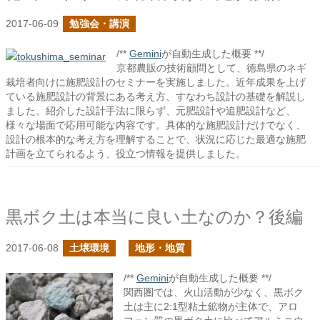
2017-06-09
勉強会・講演
/**
Gemini
が自動生成した概要 **/
京都農販の技術顧問として、徳島県のネギ
栽培者向けに施肥設計のセミナーを実施しました。近年成果を上げ
ている施肥設計の背景にある考え方、すなわち設計の基礎を解説し
ました。紹介した設計手法に限らず、元肥設計や追肥設計など、
様々な場面で応用可能な内容です。具体的な施肥設計だけでなく、
設計の根本的な考え方を理解することで、状況に応じた最適な施肥
計画を立てられるよう、役立つ情報を提供しました。
黒ボク土は本当に良い土なのか？後編
2017-06-08
土壌環境
地形・地質
/**
Gemini
が自動生成した概要 **/
関西圏では、火山活動が少なく、黒ボク
土は主に2:1型粘土鉱物が主体で、アロ