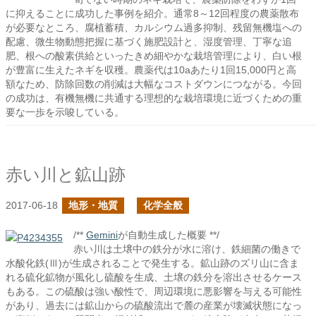
に抑えることに成功した事例を紹介。通常8～12回程度の農薬散布
が必要なところ、腐植蓄積、カルシウム過多抑制、残留無機塩への
配慮、微生物動態把握に基づく施肥設計と、湿度管理、丁寧な追
肥、根への酸素供給といったきめ細やかな栽培管理により、白い根
が豊富に生えたネギを収穫。農薬代は10aあたり1回15,000円と高
額なため、防除回数の削減は大幅なコストダウンにつながる。今回
の成功は、有機無機に共通する理想的な栽培環境に近づくための重
要な一歩を示唆している。
赤い川と鉱山跡
2017-06-18
地形・地質
化学全般
/**
Gemini
が自動生成した概要 **/
赤い川は土壌中の鉄分が水に溶け、鉄細菌の働きで
水酸化鉄(Ⅲ)が生成されることで発生する。鉱山跡のズリ山に含ま
れる硫化鉱物が風化し硫酸を生成、土壌の鉄分を溶出させるケース
もある。この硫酸は強い酸性で、周辺環境に悪影響を与える可能性
があり、過去には鉱山からの硫酸流出で麓の産業が壊滅状態になっ