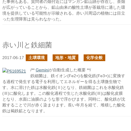
た事例もある。質問者の畑付近にはマンガン鉱山跡が存在し、茶畑
が広がっていることから、鉱山由来の酸性土壌が茶栽培に適した環
境を提供している可能性が示唆される。赤い川周辺の植物には目立
った生理障害は見られなかった。
赤い川と鉄細菌
2017-06-17
土壌環境
地形・地質
化学全般
/**
Gemini
が自動生成した概要 **/
鉄細菌は、鉄イオン(Fe2+)を酸化鉄(Fe3+)に変換す
る過程で発生する電子を利用してエネルギーを得る土壌微生物で
す。水に溶けた鉄は水酸化鉄(Ⅱ)となり、鉄細菌はこれを水酸化鉄
(Ⅲ)に酸化します。この酸化過程で生じた水酸化鉄(Ⅲ)は酸化皮膜
となり、水面に油膜のような形で浮かびます。同時に、酸化鉄が沈
殿することで川が赤く染まります。長い年月を経て、堆積した酸化
鉄は褐鉄鉱となります。