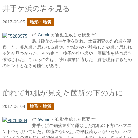
井手ケ浜の岩を見る
2017-06-05
地形・地質
/**
Gemini
が自動生成した概要 **/
鳥取砂丘の井手ケ浜を訪れ、土質調査のため岩を観
察した。凝灰岩と思われる岩や、地域の砂が堆積した砂岩と思われ
る岩が見つかった。その他に、粒子の粗い岩や、層構造を持つ岩も
確認された。これらの岩は、砂丘農業に適した土質を理解するため
のヒントとなる可能性がある。
崩れて地肌が見えた箇所の下の方にハマエンドウ
2017-06-04
地形・地質
/**
Gemini
が自動生成した概要 **/
井手ケ浜の崩落箇所で露頭した地肌の下方にハマエ
ンドウが咲いていた。腐植のない地肌で根粒菌もいないため、ハマ
エンドウの発芽には疑問が残る。しかし、著者は上から流れ落ちた