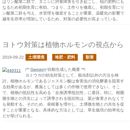
はリン酸第二鉄で、タニシに摂食障害を引き起こし、稲の肥料にも
なるため初期生育に有効。つまり、土作りを徹底し、初期生育にリ
ン酸第二鉄を与え、水管理を徹底することが重要。温暖化の影響で
越冬生存率が増加しているため、対策の必要性が高まっている。
ヨトウ対策は植物ホルモンの視点から
2019-09-22
土壌環境
堆肥・肥料
獣害
/**
Gemini
が自動生成した概要 **/
ヨトウガの幼虫対策として、殺虫剤以外の方法を検
討。植物ホルモンであるジャスモン酸は食害虫の消化酵素を阻害す
る効果があるが、農薬としては多くの作物で使用できない。そこ
で、植物の抵抗性を高める「全身誘導抵抗性」に着目。特に、根圏
微生物との共生によって誘導される抵抗性は、葉が食害されなくて
も発動する。そのため、発根量を増やし、土壌微生物との共生を促
すことが重要となる。具体的な方法としては、草生栽培の効率化な
どが挙げられる。