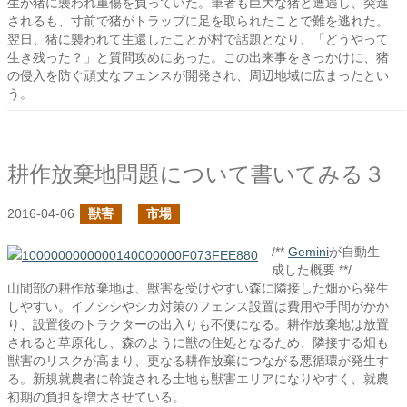
生が猪に襲われ重傷を負っていた。筆者も巨大な猪と遭遇し、突進
されるも、寸前で猪がトラップに足を取られたことで難を逃れた。
翌日、猪に襲われて生還したことが村で話題となり、「どうやって
生き残った？」と質問攻めにあった。この出来事をきっかけに、猪
の侵入を防ぐ頑丈なフェンスが開発され、周辺地域に広まったとい
う。
耕作放棄地問題について書いてみる３
2016-04-06
獣害
市場
/**
Gemini
が自動生
成した概要 **/
山間部の耕作放棄地は、獣害を受けやすい森に隣接した畑から発生
しやすい。イノシシやシカ対策のフェンス設置は費用や手間がかか
り、設置後のトラクターの出入りも不便になる。耕作放棄地は放置
されると草原化し、森のように獣の住処となるため、隣接する畑も
獣害のリスクが高まり、更なる耕作放棄につながる悪循環が発生す
る。新規就農者に斡旋される土地も獣害エリアになりやすく、就農
初期の負担を増大させている。