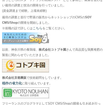
言うところのスタートアップの初期メンバーとして参画し、農薬を使わな
い栽培の調査と技法の開発を行っていました。
(資金調達まで経験。上場未経験)
栽培の調査と並行で野菜の販売からネットショップのCMSの
SOY
CMS/Shop
の開発を開始しました。
こちら
※前職の話で詳しくは
をご覧ください。
以前、神奈川県の養鶏場、
株式会社コトブキ園
さんで高品質な鶏糞堆肥の
製造に関わらせていただきました。
株式会社京都農販
で技術顧問をしています。
稲作の省力化
に取り組んでいます。
フリーランスのプログラマとしてSOY CMS/Shopの開発も引き続き行っ