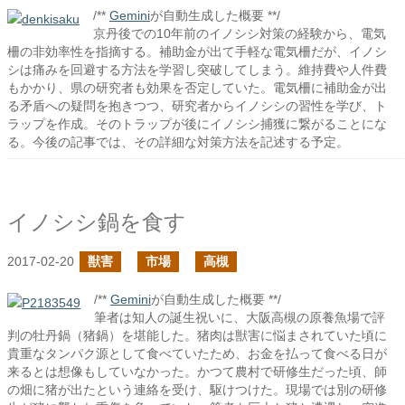
/**
Gemini
が自動生成した概要 **/
京丹後での10年前のイノシシ対策の経験から、電気
柵の非効率性を指摘する。補助金が出て手軽な電気柵だが、イノシ
シは痛みを回避する方法を学習し突破してしまう。維持費や人件費
もかかり、県の研究者も効果を否定していた。電気柵に補助金が出
る矛盾への疑問を抱きつつ、研究者からイノシシの習性を学び、ト
ラップを作成。そのトラップが後にイノシシ捕獲に繋がることにな
る。今後の記事では、その詳細な対策方法を記述する予定。
イノシシ鍋を食す
2017-02-20
獣害
市場
高槻
/**
Gemini
が自動生成した概要 **/
筆者は知人の誕生祝いに、大阪高槻の原養魚場で評
判の牡丹鍋（猪鍋）を堪能した。猪肉は獣害に悩まされていた頃に
貴重なタンパク源として食べていたため、お金を払って食べる日が
来るとは想像もしていなかった。かつて農村で研修生だった頃、師
の畑に猪が出たという連絡を受け、駆けつけた。現場では別の研修