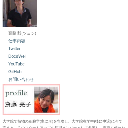
齋藤 毅(ツヨシ)
仕事内容
Twitter
DocsWell
YouTube
GitHub
お問い合わせ
大学院で植物の細胞学(主に形)を専攻し、大学院在学中(後に中退)に今で