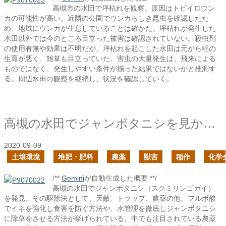
高槻市の水田で坪枯れを観察。原因はトビイロウン
カの可能性が高い。近隣の公園でウンカらしき昆虫を確認したた
め、地域にウンカが生息していることは確かだ。坪枯れが発生した
水田以外では今のところ目立った被害は確認されていない。殺虫剤
の使用有無や効果は不明だが、坪枯れを起こした水田は元から稲の
生育が悪く、雑草も目立っていた。害虫の大量発生は、飛来による
ものではなく、発生しやすい条件が揃った結果ではないかと推測す
る。周辺水田の観察を継続し、状況を確認していく。
高槻の水田でジャンボタニシを見かけた
2020-09-09
土壌環境
堆肥・肥料
農薬
獣害
稲作
化学
/**
Gemini
が自動生成した概要 **/
高槻の水田でジャンボタニシ（スクミリンゴガイ）
を発見。その駆除法として、天敵、トラップ、農薬の他、フルボ酸
でイネを強化し食害を防ぐ方法や、水管理を徹底しジャンボタニシ
に除草をさせる方法が挙げられている。中でも注目されている農薬