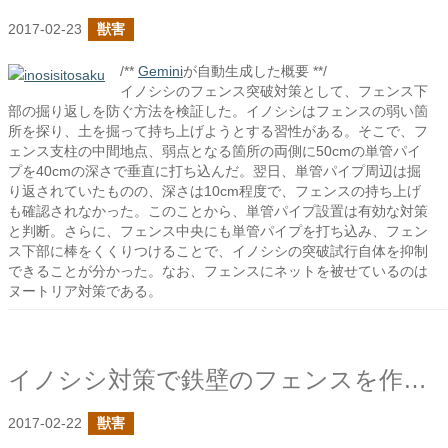
2017-02-23
獣害
/**
Gemini
が自動生成した概要 **/
イノシシのフェンス突破対策として、フェンス下
部の掘り返しを防ぐ方法を検証した。イノシシはフェンスの弱い箇
所を探り、土を掘って持ち上げようとする習性がある。そこで、フ
ェンス支柱の中間地点、弱点となる箇所の両側に50cmの単管パイ
プを40cmの深さで垂直に打ち込んだ。翌日、単管パイプ周辺は掘
り返されていたものの、深さは10cm程度で、フェンスの持ち上げ
も確認されなかった。このことから、単管パイプ設置は有効な対策
と判断。さらに、フェンス中央にも単管パイプを打ち込み、フェン
ス下部に棒をくくりつけることで、イノシシの突破試行自体を抑制
できることが分かった。なお、フェンスにネットを被せているのは
ヌートリア対策である。
イノシシ対策で鉄壁のフェンスを作りたい
2017-02-22
獣害