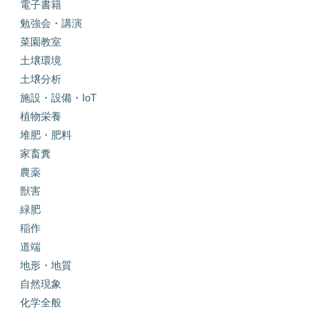
電子書籍
勉強会・講演
菜園教室
土壌環境
土壌分析
施設・設備・IoT
植物栄養
堆肥・肥料
家畜糞
農薬
獣害
緑肥
稲作
道端
地形・地質
自然現象
化学全般