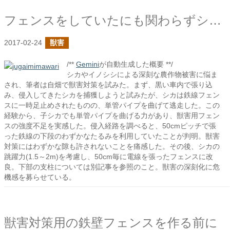
フェンスをしていたにも関わらずシカに突破された時の話
2017-02-24
獣害
/**
Gemini
が自動生成した概要 **/
シカやイノシシによる深刻な農作物被害に悩ま
され、筆者は自畑で獣害対策を試みた。まず、黒い車内で張り込
み、侵入してきたシカを捕獲しようと試みたが、シカは鉄線フェン
スに一時足止めされたものの、単管パイプを曲げて逃走した。この
経験から、子シカでも単管パイプを曲げる力があり、獣害用フェン
スの強度不足を実感した。侵入経路を調べると、50cmピッチで張
った鉄線の下段のわずかなたるみを利用していたことが判明。獣害
対策にはわずかな隙も許されないことを痛感した。その後、シカの
跳躍力(1.5～2m)を考慮し、50cm毎に電線を張ったフェンスに改
良。下部の支柱については別記事を参照のこと。獣害の深刻化に危
機感を募らせている。
獣害対策用の鉄壁フェンスを作る前に