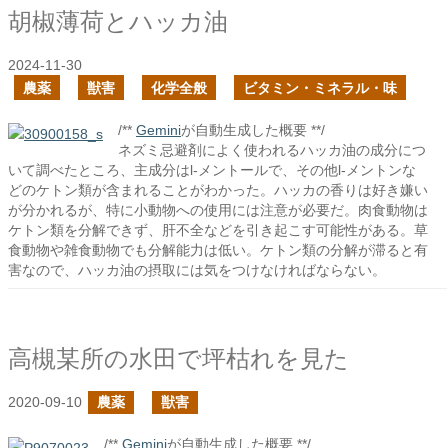
胡椒薄荷とハッカ油
2024-11-30
農薬
獣害
化学全般
ビタミン・ミネラル・味
/**
Gemini
が自動生成した概要 **/
ネズミ忌避剤によく使われるハッカ油の成分につ
いて調べたところ、主成分はl-メントールで、その他l-メントンな
どのケトン類が含まれることがわかった。ハッカの香りは好き嫌い
が分かれるが、特に小動物への使用には注意が必要だ。肉食動物は
ケトン類を分解できず、肝不全などを引き起こす可能性がある。草
食動物や雑食動物でも分解能力は低い。ケトン類の分解が滞ると有
害なので、ハッカ油の摂取には気をつけなければならない。
高槻某所の水田で坪枯れを見た
2020-09-10
農薬
獣害
/**
Gemini
が自動生成した概要 **/