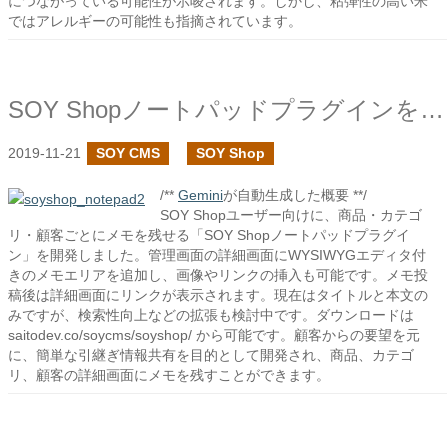
につながっている可能性が示唆されます。しかし、粘弾性の高い米
ではアレルギーの可能性も指摘されています。
SOY Shopノートパッドプラグインを作成しました
2019-11-21
SOY CMS
SOY Shop
/**
Gemini
が自動生成した概要 **/
SOY Shopユーザー向けに、商品・カテゴ
リ・顧客ごとにメモを残せる「SOY Shopノートパッドプラグイ
ン」を開発しました。管理画面の詳細画面にWYSIWYGエディタ付
きのメモエリアを追加し、画像やリンクの挿入も可能です。メモ投
稿後は詳細画面にリンクが表示されます。現在はタイトルと本文の
みですが、検索性向上などの拡張も検討中です。ダウンロードは
saitodev.co/soycms/soyshop/ から可能です。顧客からの要望を元
に、簡単な引継ぎ情報共有を目的として開発され、商品、カテゴ
リ、顧客の詳細画面にメモを残すことができます。