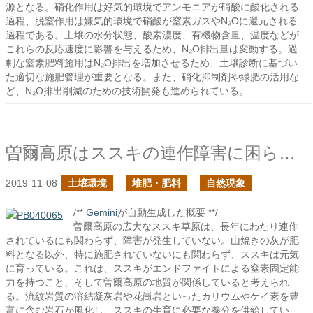
源となる。硝化作用は好気的環境でアンモニアが硝酸に酸化される
過程、脱窒作用は嫌気的環境で硝酸が窒素ガスやN₂Oに還元される
過程である。土壌の水分状態、酸素濃度、有機物含量、温度などが
これらの反応速度に影響を与えるため、N₂O排出量は変動する。過
剰な窒素肥料施用はN₂O排出を増加させるため、土壌診断に基づい
た適切な施肥管理が重要となる。また、硝化抑制剤や緑肥の活用な
ど、N₂O排出削減のための技術開発も進められている。
曽爾高原はススキの連作障害に困らなかったのだろうか？
2019-11-08
土壌環境
堆肥・肥料
自然現象
/**
Gemini
が自動生成した概要 **/
曽爾高原の広大なススキ草原は、長年にわたり連作
されているにも関わらず、障害が発生していない。山焼きの灰が肥
料となる以外、特に施肥されていないにも関わらず、ススキは元気
に育っている。これは、ススキがエンドファイトによる窒素固定能
力を持つこと、そして曽爾高原の地質が関係していると考えられ
る。流紋岩質の溶結凝灰岩や花崗岩といったカリウムやケイ素を豊
富に含む岩石が風化し、ススキの生育に必要な養分を供給してい