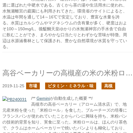
選に選ばれた中硬水である。古くから茶の湯や生活用水に使われ、
水無瀬離宮の庭園にも利用されてきた。環境省のサイトによると、
水温は年間を通して14～16℃で安定しており、豊富な水量を誇
る。水質はカルシウムやマグネシウムの含有量が多く、硬度はおよ
そ100～150mg/L。後醍醐天皇ゆかりの水無瀬神宮の手水舎で自由
に飲むことができ、まろやかな口当たりとわずかな苦味が特徴。周
辺は水源涵養林として保護され、豊かな自然環境が水質を守ってい
る。
高谷ベーカリーの高槻産の米の米粉ロール
2019-11-25
市場
ビタミン・ミネラル・味
高槻
/**
Gemini
が自動生成した概要 **/
高槻市の高谷ベーカリー（アローム清水店）で、地
元産米粉を使った「米粉ロール」を食した。ブルーチーズの培養に
フランスパンが使われていたことからパンに興味を持ち、米粉パン
の技術的背景を知り、実食に至った。米粉ロールは、ほんのり茶色
で、クラムはホームベーカリーで焼いたパンよりも糊化しており、