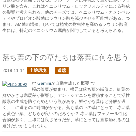
は植物種や組織で異なる。ブルーチーズは牛乳より遥かに多いラウ
リン酸を含み、これはペニシリウム・ロックフォルティによる熟成
の影響と考えられる。他のチーズでは、ペニシリウム・カメンベル
ティやプロピオン酸菌はラウリン酸を減少させる可能性がある。つ
まり、AM菌の増殖、ひいては植物の耐虫性を高めるラウリン酸産
生には、特定のペニシリウム属菌が関与していると考えられる。
落ち葉の下の草たちは落葉に何を思う
2019-11-14
土壌環境
道端
/**
Gemini
が自動生成した概要 **/
桜の落葉が始まり、根元は落ち葉の絨毯に。紅葉の
鮮やかさは寒暖差が影響し、アントシアニンを蓄積することで活性
酸素の生成を防ぐためという説がある。鮮やかな葉ほど分解が遅
く、土に還るのに時間がかかる。落ち葉の下の草にとって、赤い葉
と黄色い葉、どちらが良いのだろうか？ 赤い葉はフェノール性化
合物が多く、土壌には良さそうだが、草にとっては直接触れるのは
避けたいかもしれない。