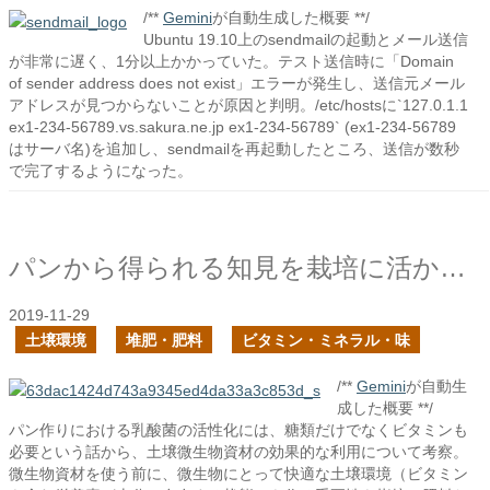
/**
Gemini
が自動生成した概要 **/
Ubuntu 19.10上のsendmailの起動とメール送信
が非常に遅く、1分以上かかっていた。テスト送信時に「Domain
of sender address does not exist」エラーが発生し、送信元メール
アドレスが見つからないことが原因と判明。/etc/hostsに`127.0.1.1
ex1-234-56789.vs.sakura.ne.jp ex1-234-56789` (ex1-234-56789
はサーバ名)を追加し、sendmailを再起動したところ、送信が数秒
で完了するようになった。
パンから得られる知見を栽培に活かせるか？
2019-11-29
土壌環境
堆肥・肥料
ビタミン・ミネラル・味
/**
Gemini
が自動生
成した概要 **/
パン作りにおける乳酸菌の活性化には、糖類だけでなくビタミンも
必要という話から、土壌微生物資材の効果的な利用について考察。
微生物資材を使う前に、微生物にとって快適な土壌環境（ビタミン