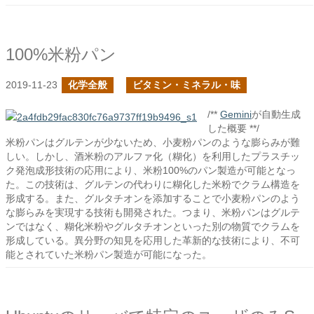
100%米粉パン
2019-11-23
化学全般
ビタミン・ミネラル・味
/**
Gemini
が自動生成
した概要 **/
米粉パンはグルテンが少ないため、小麦粉パンのような膨らみが難
しい。しかし、酒米粉のアルファ化（糊化）を利用したプラスチッ
ク発泡成形技術の応用により、米粉100%のパン製造が可能となっ
た。この技術は、グルテンの代わりに糊化した米粉でクラム構造を
形成する。また、グルタチオンを添加することで小麦粉パンのよう
な膨らみを実現する技術も開発された。つまり、米粉パンはグルテ
ンではなく、糊化米粉やグルタチオンといった別の物質でクラムを
形成している。異分野の知見を応用した革新的な技術により、不可
能とされていた米粉パン製造が可能になった。