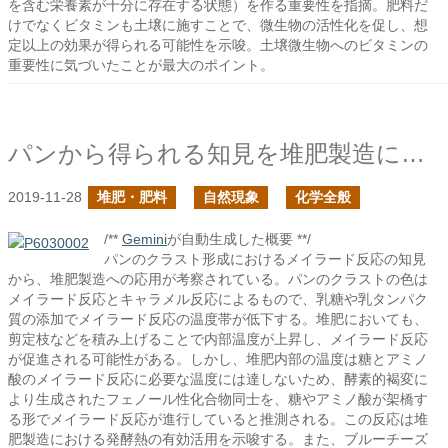
を含む栄養素が十分に存在する状態）を作る重要性を指摘。肥料だ
けでなくビタミンも土壌に施すことで、微生物の活性化を促し、想
定以上の効果が得られる可能性を示唆。土壌微生物へのビタミンの
重要性に気づいたことが最大のポイント。
パンから得られる知見を堆肥製造に活かせるか？
2019-11-28
堆肥・肥料
自然現象
化学全般
/**
Gemini
が自動生成した概要 **/
パンのクラスト形成におけるメイラード反応の知見
から、堆肥製造への応用が考察されている。パンのクラストの色は
メイラード反応とキャラメル反応によるもので、乳糖や乳タンパク
質の添加でメイラード反応の温度帯が低下する。堆肥においても、
剪定枝などを積み上げることで内部温度が上昇し、メイラード反応
が促進される可能性がある。しかし、堆肥内部の温度は糖とアミノ
酸のメイラード反応に必要な温度には達しないため、酵素的褐変に
より生成されたフェノール性化合物同士を、糖やアミノ酸が架橋す
る形でメイラード反応が進行していると推測される。この反応は堆
肥製造における発酵熱の有効活用を示唆する。また、ブルーチーズ