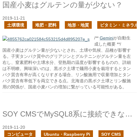
国産小麦はグルテンの量が少ない？
2019-11-21
土壌環境
堆肥・肥料
地形・地質
ビタミン・ミネラ
/**
Gemini
が自動生
成した概要 **/
国産小麦はグルテン量が少ないとされ、土壌や気候、品種が影響す
る。子実タンパク質中のグリアジンとグルテニンがグルテン量を左
右し、窒素肥料や土壌水分、登熟期の温度が影響するものの、詳細
は不明瞭。興味深いのは、黒ボク土壌で麺用小麦を栽培するとタン
パク質含有率が高くなりすぎる場合、リン酸施用で収量増加とタン
パク質含有率低下を両立できる点。北海道の黒ボク土壌とリン酸施
用の関係が、国産小麦パンの増加に繋がっている可能性がある。
SOY CMSでMySQL8系に接続できない時の対処
2019-11-20
コンピュータ
Ubuntu・Raspberry Pi
SOY CMS