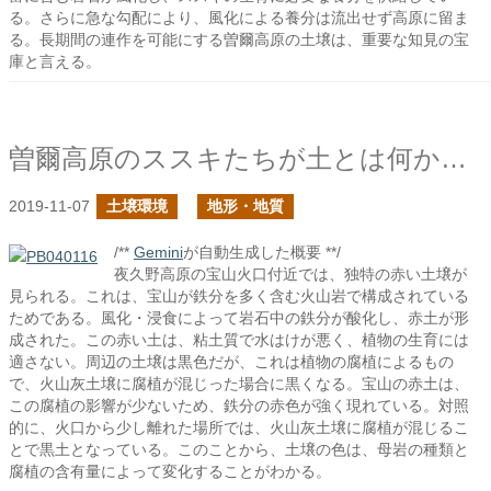
る。さらに急な勾配により、風化による養分は流出せず高原に留ま
る。長期間の連作を可能にする曽爾高原の土壌は、重要な知見の宝
庫と言える。
曽爾高原のススキたちが土とは何か？を教えてくれる
2019-11-07
土壌環境
地形・地質
/**
Gemini
が自動生成した概要 **/
夜久野高原の宝山火口付近では、独特の赤い土壌が
見られる。これは、宝山が鉄分を多く含む火山岩で構成されている
ためである。風化・浸食によって岩石中の鉄分が酸化し、赤土が形
成された。この赤い土は、粘土質で水はけが悪く、植物の生育には
適さない。周辺の土壌は黒色だが、これは植物の腐植によるもの
で、火山灰土壌に腐植が混じった場合に黒くなる。宝山の赤土は、
この腐植の影響が少ないため、鉄分の赤色が強く現れている。対照
的に、火口から少し離れた場所では、火山灰土壌に腐植が混じるこ
とで黒土となっている。このことから、土壌の色は、母岩の種類と
腐植の含有量によって変化することがわかる。