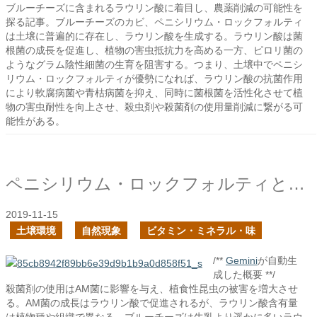
ブルーチーズに含まれるラウリン酸に着目し、農薬削減の可能性を
探る記事。ブルーチーズのカビ、ペニシリウム・ロックフォルティ
は土壌に普遍的に存在し、ラウリン酸を生成する。ラウリン酸は菌
根菌の成長を促進し、植物の害虫抵抗力を高める一方、ピロリ菌の
ようなグラム陰性細菌の生育を阻害する。つまり、土壌中でペニシ
リウム・ロックフォルティが優勢になれば、ラウリン酸の抗菌作用
により軟腐病菌や青枯病菌を抑え、同時に菌根菌を活性化させて植
物の害虫耐性を向上させ、殺虫剤や殺菌剤の使用量削減に繋がる可
能性がある。
ペニシリウム・ロックフォルティとラウリン酸と菌根菌
2019-11-15
土壌環境
自然現象
ビタミン・ミネラル・味
/**
Gemini
が自動生
成した概要 **/
殺菌剤の使用はAM菌に影響を与え、植食性昆虫の被害を増大させ
る。AM菌の成長はラウリン酸で促進されるが、ラウリン酸含有量