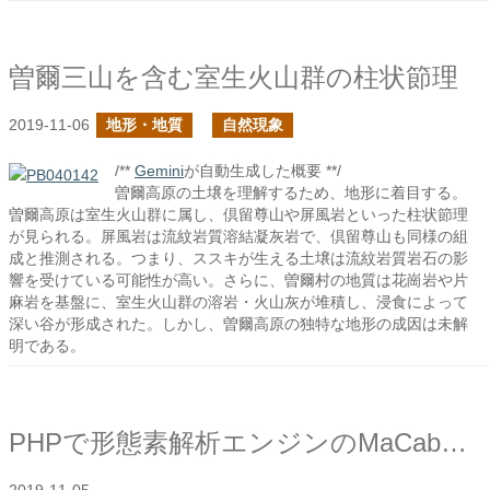
曽爾三山を含む室生火山群の柱状節理
2019-11-06
地形・地質
自然現象
/**
Gemini
が自動生成した概要 **/
曽爾高原の土壌を理解するため、地形に着目する。
曽爾高原は室生火山群に属し、倶留尊山や屏風岩といった柱状節理
が見られる。屏風岩は流紋岩質溶結凝灰岩で、倶留尊山も同様の組
成と推測される。つまり、ススキが生える土壌は流紋岩質岩石の影
響を受けている可能性が高い。さらに、曽爾村の地質は花崗岩や片
麻岩を基盤に、室生火山群の溶岩・火山灰が堆積し、浸食によって
深い谷が形成された。しかし、曽爾高原の独特な地形の成因は未解
明である。
PHPで形態素解析エンジンのMaCabを使用する為の手順のメモ