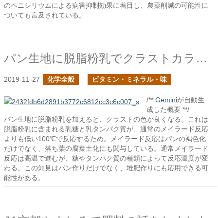
のペニシリウムによる病害抑制効果に着目し、農薬削減の可能性に
ついても言及されている。
パン生地に脱脂粉乳でクラストカラーの改善
2019-11-27
化学全般
ビタミン・ミネラル・味
/**
Gemini
が自動生
成した概要 **/
パン生地に脱脂粉乳を加えると、クラストの色が良くなる。これは
脱脂粉乳に含まれる乳糖と乳タンパク質が、通常のメイラード反応
よりも低い100℃で反応するため。メイラード反応はパンの褐色化
だけでなく、落ち葉の腐葉土化にも関与している。通常メイラード
反応は高温で進むが、糖やタンパク質の種類によって反応温度が変
わる。この知見はパン作りだけでなく、堆肥作りにも応用できる可
能性がある。