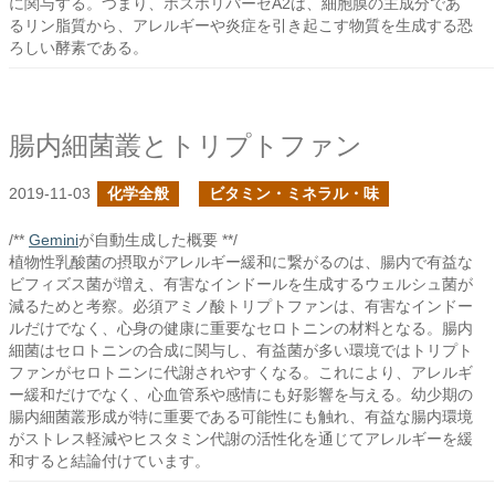
に関与する。つまり、ホスホリパーゼA2は、細胞膜の主成分であ
るリン脂質から、アレルギーや炎症を引き起こす物質を生成する恐
ろしい酵素である。
腸内細菌叢とトリプトファン
2019-11-03
化学全般
ビタミン・ミネラル・味
/**
Gemini
が自動生成した概要 **/
植物性乳酸菌の摂取がアレルギー緩和に繋がるのは、腸内で有益な
ビフィズス菌が増え、有害なインドールを生成するウェルシュ菌が
減るためと考察。必須アミノ酸トリプトファンは、有害なインドー
ルだけでなく、心身の健康に重要なセロトニンの材料となる。腸内
細菌はセロトニンの合成に関与し、有益菌が多い環境ではトリプト
ファンがセロトニンに代謝されやすくなる。これにより、アレルギ
ー緩和だけでなく、心血管系や感情にも好影響を与える。幼少期の
腸内細菌叢形成が特に重要である可能性にも触れ、有益な腸内環境
がストレス軽減やヒスタミン代謝の活性化を通じてアレルギーを緩
和すると結論付けています。