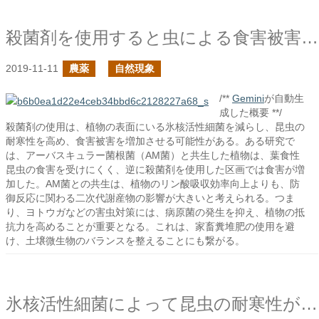
殺菌剤を使用すると虫による食害被害が増加する
2019-11-11
農薬
自然現象
/**
Gemini
が自動生
成した概要 **/
殺菌剤の使用は、植物の表面にいる氷核活性細菌を減らし、昆虫の
耐寒性を高め、食害被害を増加させる可能性がある。ある研究で
は、アーバスキュラー菌根菌（AM菌）と共生した植物は、葉食性
昆虫の食害を受けにくく、逆に殺菌剤を使用した区画では食害が増
加した。AM菌との共生は、植物のリン酸吸収効率向上よりも、防
御反応に関わる二次代謝産物の影響が大きいと考えられる。つま
り、ヨトウガなどの害虫対策には、病原菌の発生を抑え、植物の抵
抗力を高めることが重要となる。これは、家畜糞堆肥の使用を避
け、土壌微生物のバランスを整えることにも繋がる。
氷核活性細菌によって昆虫の耐寒性が減る