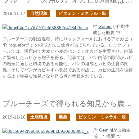
2019-11-17
自然現象
ビタミン・ミネラル・味
/**
Gemini
が自動生
成した概要 **/
ブルーチーズの製造過程、特にロックフォールにおけるアオカビ（
*P. roqueforti* ）の採取方法に焦点が当てられている。ロックフォ
ールでは、洞窟内で大麦と小麦のパンにアオカビを生育させ、内部
に繁殖したカビから胞子を得る。記事では、パン内部の隙間がカビ
の増殖に適した環境である可能性、パンの組成とカビの生育の関
係、そしてパンがカビやすい食品であるが故に、カビの生態を理解
する上で重要な知見となり得る点が考察されている。
ブルーチーズで得られる知見から農薬の使用量削減を探る
2019-11-16
土壌環境
農薬
ビタミン・ミネラル・味
/**
Gemini
が自動生
成した概要 **/