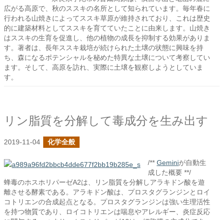
広がる高原で、秋のススキの名所として知られています。毎年春に
行われる山焼きによってススキ草原が維持されており、これは歴史
的に建築材料としてススキを育てていたことに由来します。山焼き
はススキの生育を促進し、他の植物の成長を抑制する効果がありま
す。著者は、長年ススキ栽培が続けられた土壌の状態に興味を持
ち、森になるポテンシャルを秘めた特異な土壌について考察してい
ます。そして、高原を訪れ、実際に土壌を観察しようとしていま
す。
リン脂質を分解して毒成分を生み出す
2019-11-04
化学全般
/**
Gemini
が自動生
成した概要 **/
蜂毒のホスホリパーゼA2は、リン脂質を分解しアラキドン酸を遊
離させる酵素である。アラキドン酸は、プロスタグランジンとロイ
コトリエンの合成起点となる。プロスタグランジンは強い生理活性
を持つ物質であり、ロイコトリエンは喘息やアレルギー、炎症反応