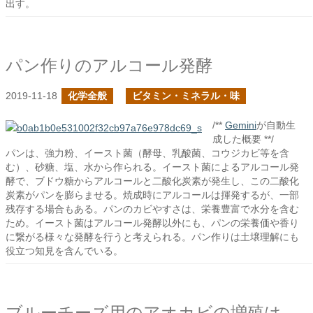
出す。
パン作りのアルコール発酵
2019-11-18
化学全般
ビタミン・ミネラル・味
/**
Gemini
が自動生
成した概要 **/
パンは、強力粉、イースト菌（酵母、乳酸菌、コウジカビ等を含
む）、砂糖、塩、水から作られる。イースト菌によるアルコール発
酵で、ブドウ糖からアルコールと二酸化炭素が発生し、この二酸化
炭素がパンを膨らませる。焼成時にアルコールは揮発するが、一部
残存する場合もある。パンのカビやすさは、栄養豊富で水分を含む
ため。イースト菌はアルコール発酵以外にも、パンの栄養価や香り
に繋がる様々な発酵を行うと考えられる。パン作りは土壌理解にも
役立つ知見を含んでいる。
ブルーチーズ用のアオカビの増殖はパンを利用する