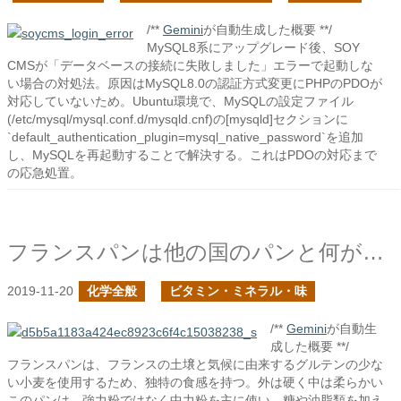
/**
Gemini
が自動生成した概要 **/
MySQL8系にアップグレード後、SOY
CMSが「データベースの接続に失敗しました」エラーで起動しな
い場合の対処法。原因はMySQL8.0の認証方式変更にPHPのPDOが
対応していないため。Ubuntu環境で、MySQLの設定ファイル
(/etc/mysql/mysql.conf.d/mysqld.cnf)の[mysqld]セクションに
`default_authentication_plugin=mysql_native_password`を追加
し、MySQLを再起動することで解決する。これはPDOの対応まで
の応急処置。
フランスパンは他の国のパンと何が違う？
2019-11-20
化学全般
ビタミン・ミネラル・味
/**
Gemini
が自動生
成した概要 **/
フランスパンは、フランスの土壌と気候に由来するグルテンの少な
い小麦を使用するため、独特の食感を持つ。外は硬く中は柔らかい
このパンは、強力粉ではなく中力粉を主に使い、糖や油脂類を加え