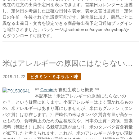
現在の注文の出荷予定日を表示できます。営業日カレンダーと連携
し、定休日を考慮した正確な日付を表示。表示文言は営業日・定休
日の午前・午後それぞれ設定可能です。通常版に加え、商品ごとに
異なる出荷日・文言を設定できる商品毎出荷予定日通知プラグイン
も追加されました。パッケージはsaitodev.co/soycms/soyshop/か
らダウンロード可能です。
米はアレルギーの原因にはならないのか？
2019-11-22
ビタミン・ミネラル・味
/**
Gemini
が自動生成した概要 **/
本記事は「米はアレルギーの原因にならないの
か？」という疑問に迫ります。小麦アレルギーはよく聞かれるもの
の、米アレルギーはあまり耳にしませんが、米にもグルテン（タン
パク質）は存在します。江戸時代の米はタンパク質含有量が高かっ
たものの、食味向上のための品種改良や、日本の土質・気候、窒素
肥料（穂肥え）に関する栽培意識が重なり、米のタンパク質含有量
が低下したと考えられます。これが、米のアレルギーが少ない現状