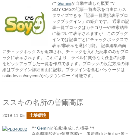
/**
Gemini
が自動生成した概要 **/
SOY CMSの記事一覧表示を自由にカス
タマイズできる「記事一覧選択表示ブロ
ックプラグイン」の紹介です。 通常の記
事一覧ブロックはカテゴリーや検索結果
に基づいて表示されますが、このプラグ
インでは記事ごとにチェックボックスで
表示/非表示を選択可能。 記事編集画面
にチェックボックスが追加され、チェックを入れた記事のみがブロ
ックに表示されます。 これにより、ラベルに関係なく任意の記事
をピックアップした一覧を作成できます。ブロックの設定方法の詳
細はプラグイン詳細画面に記載。プラグインを含むパッケージは
saitodev.co/soycms/からダウンロード可能です。
ススキの名所の曽爾高原
2019-11-05
土壌環境
/**
Gemini
が自動生成した概要 **/
奈良県宇陀市の曽爾高原は、倶留尊山と亀山の麓に