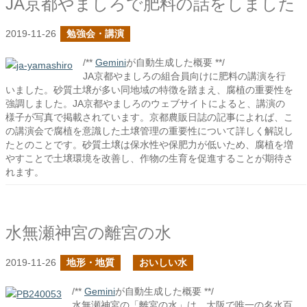
JA京都やましろで肥料の話をしました
2019-11-26
勉強会・講演
/**
Gemini
が自動生成した概要 **/
JA京都やましろの組合員向けに肥料の講演を行
いました。砂質土壌が多い同地域の特徴を踏まえ、腐植の重要性を
強調しました。JA京都やましろのウェブサイトによると、講演の
様子が写真で掲載されています。京都農販日誌の記事によれば、こ
の講演会で腐植を意識した土壌管理の重要性について詳しく解説し
たとのことです。砂質土壌は保水性や保肥力が低いため、腐植を増
やすことで土壌環境を改善し、作物の生育を促進することが期待さ
れます。
水無瀬神宮の離宮の水
2019-11-26
地形・地質
おいしい水
/**
Gemini
が自動生成した概要 **/
水無瀬神宮の「離宮の水」は、大阪で唯一の名水百