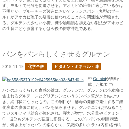
ず、モルトで発酵を促進させる。アオカビの培養に適しているかは
不明だが、ブルーチーズ製造においてフランスパン（丸型のブー
ル）がアオカビ胞子の培養に使われることから関連性が示唆され
る。グルテンの少ない小麦、糖や油脂類を加えない製法がアオカビ
の生育にどう影響するかは今後の探求課題である。
パンをパンらしくさせるグルテン
2019-11-19
化学全般
ビタミン・ミネラル・味
/**
Gemini
が自動生
成した概要 **/
パンのふっくらした食感の鍵は、グルテンだ。グルテンは小麦粉に
含まれるグルテニンとグリアジンというタンパク質が水と結びつ
き、網目状になったもの。この網目が、酵母の発酵で発生する二酸
化炭素の膨張に耐え、パンを膨らませる。グルテニンは捏ねること
でジスルフィド結合が強化され、弾力が増す。水分量やビタミン
C、塩分もグルテンの強度に影響する。このグルテンの網目構造
が、焼き上がったパンの柔らかく、気泡の多いクラム(内相)を作り