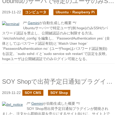
Ubuntuのサーバで特定のユーザのみSSHでパスワード認証を禁止したい
2019-11-22
コンピュータ
Ubuntu・Raspberry Pi
/**
Gemini
が自動生成した概要 **/
Ubuntuサーバーで特定ユーザ(例:hoge)のみSSHのパ
スワード認証を禁止し、公開鍵認証のみに制限する方法。
`/etc/ssh/sshd_config`を編集し、`PasswordAuthentication yes` (全
体としてはパスワード認証有効)と`Match User hoge`
`PasswordAuthentication no` (ユーザhogeはパスワード認証無効)
を設定。`sudo sshd -t`と`sudo service ssh restart`で設定を反映。
hogeユーザは公開鍵認証でのみログイン可能となる。
SOY Shopで出荷予定日通知プラグインを作成しました
2019-11-22
SOY CMS
SOY Shop
/**
Gemini
が自動生成した概要 **/
SOY Shop用出荷予定日通知プラグインが開発され
ました。注文から即時出荷を売りにするサイト向けに、サイト上で