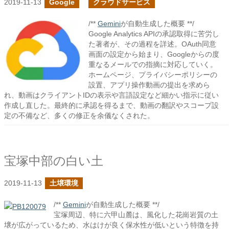
2019-11-13
Google
クラウドサービス
/**
Gemini
が自動生成した概要 **/
Google Analytics APIの承認取得に苦労し
た著者が、その過程を詳述。OAuth同意
画面の設定から始まり、Googleからの度
重なるメールでの指摘に対応していく。
ホームページ、プライバシーポリシーの
設置、アプリ操作動画の提出を求めら
れ、動画はクライアントIDの表示や言語設定など細かい指示に従い
作成し直した。最終的に承認を得るまで、動画の翻訳やスコープ設
定の不備など、多くの修正を余儀なくされた。
宝塚中部の白い土
2019-11-13
土壌環境
/**
Gemini
が自動生成した概要 **/
宝塚周辺、特に六甲山麓は、風化した花崗岩質の土
壌が広がっているため、水はけが良く保水性が低いという特徴を持