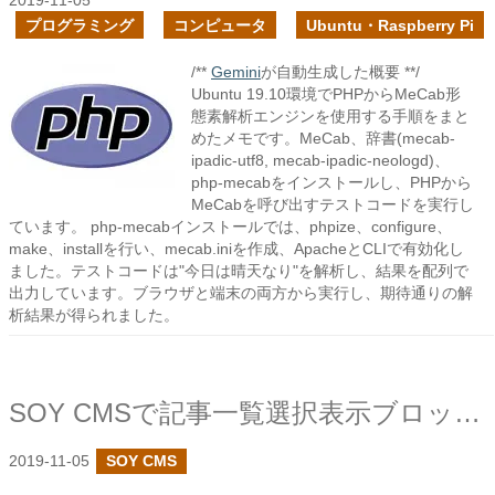
2019-11-05
プログラミング
コンピュータ
Ubuntu・Raspberry Pi
/**
Gemini
が自動生成した概要 **/
Ubuntu 19.10環境でPHPからMeCab形
態素解析エンジンを使用する手順をまと
めたメモです。MeCab、辞書(mecab-
ipadic-utf8, mecab-ipadic-neologd)、
php-mecabをインストールし、PHPから
MeCabを呼び出すテストコードを実行し
ています。 php-mecabインストールでは、phpize、configure、
make、installを行い、mecab.iniを作成、ApacheとCLIで有効化し
ました。テストコードは"今日は晴天なり"を解析し、結果を配列で
出力しています。ブラウザと端末の両方から実行し、期待通りの解
析結果が得られました。
SOY CMSで記事一覧選択表示ブロックプラグインを作成しました
2019-11-05
SOY CMS