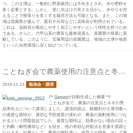
つ。この土壌は、一般的に野菜栽培には不向きとされ、水や肥料を
多く必要とする。しかし、逆に水はけの良さを活かし、水やりを控
えることで根張りを良くする栽培方法も可能となる。また、この地
域は造園業が盛んで、庭石や石垣などに花崗岩が利用されている。
これは、花崗岩が風化しやすく加工しやすいという特性を持つため
である。さらに、六甲山系の豊富な森林資源も、造園業の発展に貢
献している。このように、宝塚周辺の造園業は、地域の土壌や地形
といった自然環境に深く結びついている。
ことねぎ会で農薬使用の注意点と冬のネギの秀品率の向上の話をしました
2019-11-13
勉強会・講演
/**
Gemini
が自動生成した概要 **/
ことねぎ会で、農薬の注意点とネギの秀
品率向上について講演しました。講演内容は、殺菌剤や土壌消毒へ
の過度な期待が、適切な予防措置の遅れや、農薬の過剰使用につな
がるという問題提起でした。過度な期待は、効果がない場合の誤っ
た判断（耐性獲得など）を招き、他の有効な対処法を見逃す原因と
なります。結果として、農薬の無駄遣い、経営上の損失、そして栽