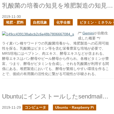
乳酸菌の培養の知見を堆肥製造の知見に活かせるか？
2019-11-30
堆肥・肥料
自然現象
化学全般
ビタミン・ミネラル
/**
Gemini
が自動生
成した概要 **/
ライ麦パン種サワードウの乳酸菌培養から、堆肥製造への応用可能
性を探る。乳酸菌はビタミン等を含む栄養豊富な培地が必要で、
MRS培地にはペプトン、肉エキス、酵母エキスなどが含まれる。
酵母エキスはパン酵母やビール酵母から作られ、各種ビタミンが豊
富。つまり、酵母がビタミンを合成し、それを乳酸菌が利用する関
係にある。堆肥製造においても、酵母が繁殖しやすい環境を作るこ
とで、後続の有用菌の活性化に繋がる可能性が示唆される。
Ubuntuにインストールしたsendmailの起動と送信が遅くて困った
2019-11-29
コンピュータ
Ubuntu・Raspberry Pi