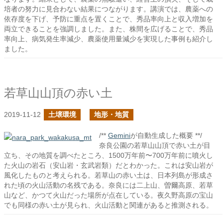
培者の努力に見合わない結果につながります。講演では、農薬への
依存度を下げ、予防に重点を置くことで、秀品率向上と収入増加を
両立できることを強調しました。また、株間を広げることで、秀品
率向上、病気発生率減少、農薬使用量減少を実現した事例も紹介し
ました。
若草山山頂の赤い土
2019-11-12
土壌環境
地形・地質
/**
Gemini
が自動生成した概要 **/
奈良公園の若草山山頂で赤い土が目
立ち、その地質を調べたところ、1500万年前〜700万年前に噴火し
た火山の岩石（安山岩・玄武岩類）だとわかった。これは安山岩が
風化したものと考えられる。若草山の赤い土は、日本列島が形成さ
れた頃の火山活動の名残である。奈良には二上山、曽爾高原、若草
山など、かつて火山だった場所が点在している。夜久野高原の宝山
でも同様の赤い土が見られ、火山活動と関連があると推測される。