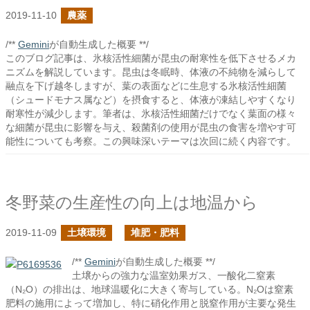
2019-11-10
農薬
/**
Gemini
が自動生成した概要 **/
このブログ記事は、氷核活性細菌が昆虫の耐寒性を低下させるメカ
ニズムを解説しています。昆虫は冬眠時、体液の不純物を減らして
融点を下げ越冬しますが、葉の表面などに生息する氷核活性細菌
（シュードモナス属など）を摂食すると、体液が凍結しやすくなり
耐寒性が減少します。筆者は、氷核活性細菌だけでなく葉面の様々
な細菌が昆虫に影響を与え、殺菌剤の使用が昆虫の食害を増やす可
能性についても考察。この興味深いテーマは次回に続く内容です。
冬野菜の生産性の向上は地温から
2019-11-09
土壌環境
堆肥・肥料
/**
Gemini
が自動生成した概要 **/
土壌からの強力な温室効果ガス、一酸化二窒素
（N₂O）の排出は、地球温暖化に大きく寄与している。N₂Oは窒素
肥料の施用によって増加し、特に硝化作用と脱窒作用が主要な発生