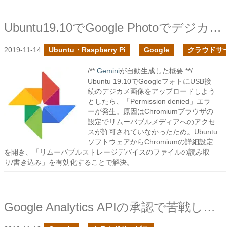
Ubuntu19.10でGoogle Photoでデジカメの画像のアップロードがエラーになる時の対応
2019-11-14
Ubuntu・Raspberry Pi
Google
クラウドサ
/**
Gemini
が自動生成した概要 **/
Ubuntu 19.10でGoogleフォトにUSB接
続のデジカメ画像をアップロードしよう
としたら、「Permission denied」エラ
ーが発生。原因はChromiumブラウザの
設定でリムーバブルメディアへのアクセ
スが許可されていなかったため。Ubuntu
ソフトウェアからChromiumの詳細設定
を開き、「リムーバブルストレージデバイスのファイルの読み取
り/書き込み」を有効化することで解決。
Google Analytics APIの承認で苦戦したので、承認されるまでの流れをまとめてみた