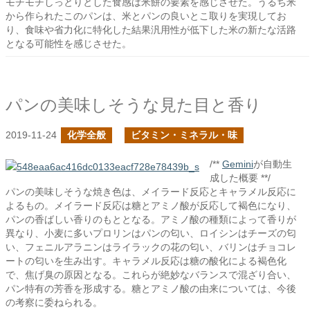
モチモチしっとりとした食感は米餅の要素を感じさせた。うるち米
から作られたこのパンは、米とパンの良いとこ取りを実現してお
り、食味や省力化に特化した結果汎用性が低下した米の新たな活路
となる可能性を感じさせた。
パンの美味しそうな見た目と香り
2019-11-24
化学全般
ビタミン・ミネラル・味
/**
Gemini
が自動生
成した概要 **/
パンの美味しそうな焼き色は、メイラード反応とキャラメル反応に
よるもの。メイラード反応は糖とアミノ酸が反応して褐色になり、
パンの香ばしい香りのもととなる。アミノ酸の種類によって香りが
異なり、小麦に多いプロリンはパンの匂い、ロイシンはチーズの匂
い、フェニルアラニンはライラックの花の匂い、バリンはチョコレ
ートの匂いを生み出す。キャラメル反応は糖の酸化による褐色化
で、焦げ臭の原因となる。これらが絶妙なバランスで混ざり合い、
パン特有の芳香を形成する。糖とアミノ酸の由来については、今後
の考察に委ねられる。