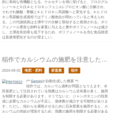
的に単純な有機酸となる。ケルセチンを例に挙げると、フロログル
シノールと3-(3,4-ヒドロキシフェニル)-プロピオン酸に分解され、
それぞれ酪酸・酢酸と4-ヒドロキシ馬尿酸へと変化する。4-ヒドロ
キシ馬尿酸生成過程ではアミノ酸抱合が関わっていると考えられ
る。この代謝経路は土壌中での分解と類似すると推測される。ポリ
フェノール豊富な飼料を家畜に与えると糞中ポリフェノールは減少
し、土壌改良効果も低下するため、ポリフェノールを含む食品残渣
は直接堆肥化するのが望ましい。
稲作でカルシウムの施肥を注意したら、ジャンボタニシはどうなるのだろう？
2024-09-02
堆肥・肥料
家畜糞
稲作
/**
Gemini
が自動生成した概要 **/
稲作では、カルシウム過剰が問題となりえます。水
田基肥として注目されている鶏糞はカルシウム含有量が多く、施用
を制限する必要があります。そうでないと、ジャンボタニシの殻形
成に必要なカルシウムが不足し、個体数が減少する可能性がありま
す。ただし、稲わらを腐熟させるために石灰窒素を施用すると、カ
ルシウムの供給が増加するため、鶏糞の施用を制限する必要がある