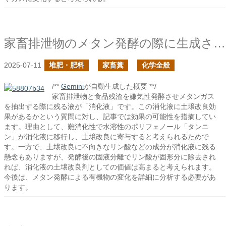
家畜排泄物のメタン発酵の際に生成される消化液に土壌改良の効果はあるか？
2025-07-11
堆肥・肥料
家畜糞
化学全般
/**
Gemini
が自動生成した概要 **/
家畜排泄物と食品残渣を嫌気性発酵させメタンガス
を抽出する際に残る液が「消化液」です。この消化液に土壌改良効
果があるかという質問に対し、記事では効果の可能性を指摘してい
ます。理由として、難消化性で水溶性のポリフェノール「タンニ
ン」が消化液に移行し、土壌改良に寄与すると考えられるためで
す。一方で、土壌改良に不向きなリン酸などの成分が消化液に残る
懸念もありますが、発酵後の固液分離でリン酸が固形分に除去され
れば、消化液の土壌改良剤としての価値は高まると考えられます。
今後は、メタン発酵による有機物の変化を詳細に分析する必要があ
ります。