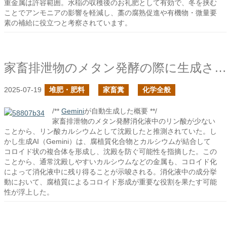
重金属は許容範囲。水稲の収穫後のお礼肥として有効で、冬を挟む
ことでアンモニアの影響を軽減し、藁の腐熟促進や有機物・微量要
素の補給に役立つと考察されています。
家畜排泄物のメタン発酵の際に生成される消化液で沈殿しやすい金属は残るか？
2025-07-19
堆肥・肥料
家畜糞
化学全般
/**
Gemini
が自動生成した概要 **/
家畜排泄物のメタン発酵消化液中のリン酸が少ない
ことから、リン酸カルシウムとして沈殿したと推測されていた。し
かし生成AI（Gemini）は、腐植質化合物とカルシウムが結合して
コロイド状の複合体を形成し、沈殿を防ぐ可能性を指摘した。この
ことから、通常沈殿しやすいカルシウムなどの金属も、コロイド化
によって消化液中に残り得ることが示唆される。消化液中の成分挙
動において、腐植質によるコロイド形成が重要な役割を果たす可能
性が浮上した。