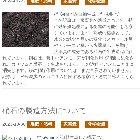
2024-01-22
堆肥・肥料
家畜糞
化学全般
/**
Gemini
が自動生成した概要 **/
この記事は、家畜糞の熟成について、特
に鉄触媒処理による促進の可能性を考察
しています。まず、熟成の指標として、
水分の減少と臭いの変化（スカトール臭
やアンモニア臭から火薬臭へ）を挙げ、
火薬臭の成分である硝石の生成過程に触
れています。硝石は、糞中のアンモニアが硝化作用で硝酸に酸化さ
れ、カリウムと反応して生成されます。この過程でアンモニア臭は
消失します。鉄の触媒作用については、まだ言及されていません。
記事は、水分減少のメカニズムに関する考察に入る前に締めくくら
れています。
硝石の製造方法について
2023-10-30
堆肥・肥料
家畜糞
化学全般
/**
Gemini
が自動生成した概要 **/