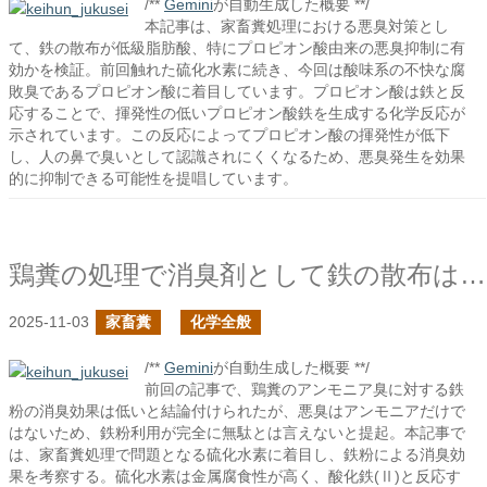
/**
Gemini
が自動生成した概要 **/
本記事は、家畜糞処理における悪臭対策とし
て、鉄の散布が低級脂肪酸、特にプロピオン酸由来の悪臭抑制に有
効かを検証。前回触れた硫化水素に続き、今回は酸味系の不快な腐
敗臭であるプロピオン酸に着目しています。プロピオン酸は鉄と反
応することで、揮発性の低いプロピオン酸鉄を生成する化学反応が
示されています。この反応によってプロピオン酸の揮発性が低下
し、人の鼻で臭いとして認識されにくくなるため、悪臭発生を効果
的に抑制できる可能性を提唱しています。
鶏糞の処理で消臭剤として鉄の散布は有効か？の続き
2025-11-03
家畜糞
化学全般
/**
Gemini
が自動生成した概要 **/
前回の記事で、鶏糞のアンモニア臭に対する鉄
粉の消臭効果は低いと結論付けられたが、悪臭はアンモニアだけで
はないため、鉄粉利用が完全に無駄とは言えないと提起。本記事で
は、家畜糞処理で問題となる硫化水素に着目し、鉄粉による消臭効
果を考察する。硫化水素は金属腐食性が高く、酸化鉄(Ⅱ)と反応す