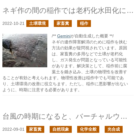
ネギ作の間の稲作では老朽化水田化に気をつけろ
2022-10-21
土壌環境
家畜糞
稲作
/**
Gemini
が自動生成した概要 **/
ネギの連作障害解消のために稲作を挟む
方法の効果が疑問視されています。原因
は、家畜糞の多用などで土壌が老朽化
し、ガス発生が問題となっている可能性
があります。解決策として、稲作前に腐
葉土を鋤き込み、土壌の物理性を改善す
ることが有効と考えられます。物理性改善は稲作中でも可能であ
り、土壌環境の改善に役立ちます。ただし、稲作に悪影響が出ない
ように、時期に注意する必要があります。
台風の時期になると、バーチャルウォーターのことが頭に浮かぶ
2022-09-01
家畜糞
自然現象
化学全般
光合成