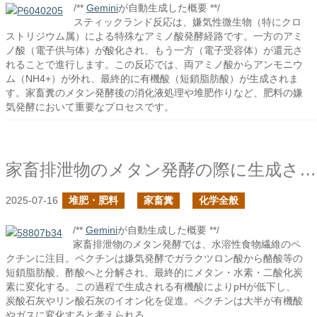
/**
Gemini
が自動生成した概要 **/
スティックランド反応は、嫌気性微生物（特にクロ
ストリジウム属）による特殊なアミノ酸発酵経路です。一方のアミ
ノ酸（電子供与体）が酸化され、もう一方（電子受容体）が還元さ
れることで進行します。この反応では、両アミノ酸からアンモニウ
ム（NH4+）が外れ、最終的に有機酸（短鎖脂肪酸）が生成されま
す。家畜糞のメタン発酵後の消化液処理や堆肥作りなど、肥料の嫌
気発酵において重要なプロセスです。
家畜排泄物のメタン発酵の際に生成される消化液に土壌改良の効果はあるか？の続き
2025-07-16
堆肥・肥料
家畜糞
化学全般
/**
Gemini
が自動生成した概要 **/
家畜排泄物のメタン発酵では、水溶性食物繊維のペ
クチンに注目。ペクチンは嫌気発酵でガラクツロン酸から酪酸等の
短鎖脂肪酸、酢酸へと分解され、最終的にメタン・水素・二酸化炭
素に変化する。この過程で生成される有機酸によりpHが低下し、
炭酸石灰やリン酸石灰のイオン化を促進。ペクチンは大半が有機酸
やガスに変化すると考えられる。