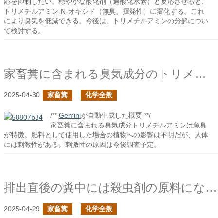
応を抑制したい。穏やかな酸化剤（過酸化水素）と反応させると、
トリメチルアミン-N-オキシド（無臭、揮発性）に変化する。これ
により臭気を低減できる。今後は、トリメチルアミンの分解につい
て検討する。
家畜糞に含まれる臭気成分のトリメチルアミン
2025-04-30
家畜糞
化学全般
/**
Gemini
が自動生成した概要 **/
家畜糞に含まれる臭気成分トリメチルアミンは魚臭
が特徴。肥料として使用した場合の植物への影響は不明だが、人体
には刺激性がある。刺激性の原因は今後調査予定。
排出直後の糞中には殺虫剤の原料になりそうな臭気化合物が含まれているの続き
2025-04-29
家畜糞
化学全般