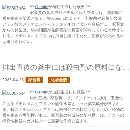
/**
Gemini
が自動生成した概要 **/
家畜糞の臭気成分メチルメルカプタンは、施肥時に
根を傷める要因となる。Wikipediaによると、乳酸菌や真菌が含硫
アミノ酸のメチオニンからメチルメルカプタンを合成する。家畜糞
からの発生は、腸内細菌か発酵初期の真菌が関与していると考えら
れる。メチルメルカプタンは揮発し続けるため、硫黄が失われるの
は避けられない。
排出直後の糞中には殺虫剤の原料になりそうな臭気化合物が含まれている
2025-04-28
家畜糞
化学全般
/**
Gemini
が自動生成した概要 **/
排出直後の家畜糞には、インドールに加え、刺激性
のあるメチルメルカプタンや硫化水素といった臭気成分が含まれ
る。特にメチルメルカプタンは殺虫剤の原料にもなるため、植物の
根を傷める可能性がある。家畜糞の熟成時の切り返しは、これらの
揮発性物質をガス抜きする重要な作業と言える。