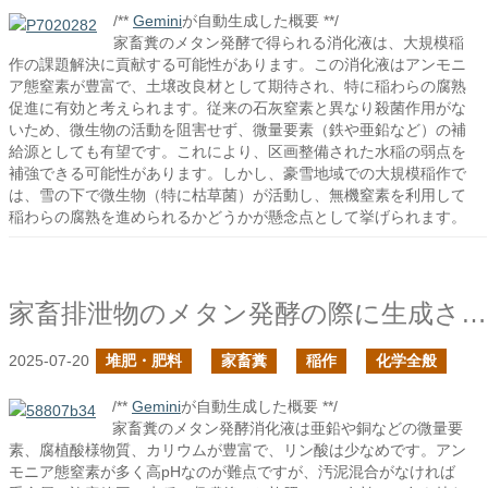
/**
Gemini
が自動生成した概要 **/
家畜糞のメタン発酵で得られる消化液は、大規模稲
作の課題解決に貢献する可能性があります。この消化液はアンモニ
ア態窒素が豊富で、土壌改良材として期待され、特に稲わらの腐熟
促進に有効と考えられます。従来の石灰窒素と異なり殺菌作用がな
いため、微生物の活動を阻害せず、微量要素（鉄や亜鉛など）の補
給源としても有望です。これにより、区画整備された水稲の弱点を
補強できる可能性があります。しかし、豪雪地域での大規模稲作で
は、雪の下で微生物（特に枯草菌）が活動し、無機窒素を利用して
稲わらの腐熟を進められるかどうかが懸念点として挙げられます。
家畜排泄物のメタン発酵の際に生成される消化液で沈殿しやすい金属は残るか？の続き
2025-07-20
堆肥・肥料
家畜糞
稲作
化学全般
/**
Gemini
が自動生成した概要 **/
家畜糞のメタン発酵消化液は亜鉛や銅などの微量要
素、腐植酸様物質、カリウムが豊富で、リン酸は少なめです。アン
モニア態窒素が多く高pHなのが難点ですが、汚泥混合がなければ