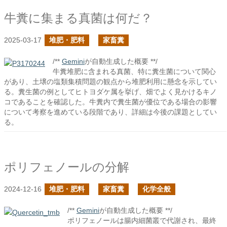
牛糞に集まる真菌は何だ？
2025-03-17
堆肥・肥料
家畜糞
/**
Gemini
が自動生成した概要 **/
牛糞堆肥に含まれる真菌、特に糞生菌について関心
があり、土壌の塩類集積問題の観点から堆肥利用に懸念を示してい
る。糞生菌の例としてヒトヨダケ属を挙げ、畑でよく見かけるキノ
コであることを確認した。牛糞内で糞生菌が優位である場合の影響
について考察を進めている段階であり、詳細は今後の課題としてい
る。
ポリフェノールの分解
2024-12-16
堆肥・肥料
家畜糞
化学全般
/**
Gemini
が自動生成した概要 **/
ポリフェノールは腸内細菌叢で代謝され、最終