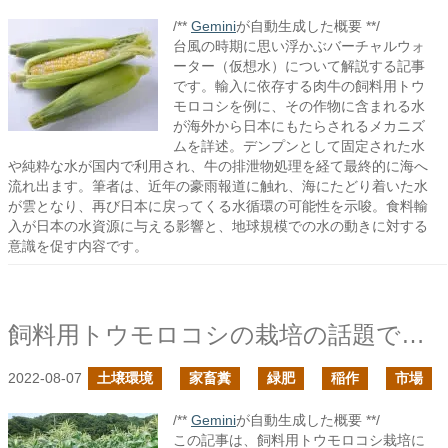
/**
Gemini
が自動生成した概要 **/
台風の時期に思い浮かぶバーチャルウォ
ーター（仮想水）について解説する記事
です。輸入に依存する肉牛の飼料用トウ
モロコシを例に、その作物に含まれる水
が海外から日本にもたらされるメカニズ
ムを詳述。デンプンとして固定された水
や純粋な水が国内で利用され、牛の排泄物処理を経て最終的に海へ
流れ出ます。筆者は、近年の豪雨報道に触れ、海にたどり着いた水
が雲となり、再び日本に戻ってくる水循環の可能性を示唆。食料輸
入が日本の水資源に与える影響と、地球規模での水の動きに対する
意識を促す内容です。
飼料用トウモロコシの栽培の話題で思うこと
2022-08-07
土壌環境
家畜糞
緑肥
稲作
市場
/**
Gemini
が自動生成した概要 **/
この記事は、飼料用トウモロコシ栽培に