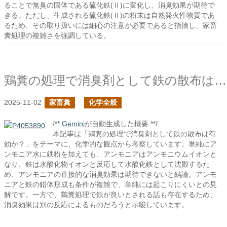
ることで無臭の固体である硫化鉄(Ⅱ)に変化し、消臭効果が期待で
きる。ただし、生成される硫化鉄(Ⅱ)の粉末は自然発火性物質であ
るため、その取り扱いには細心の注意が必要であると指摘し、家畜
糞処理の複雑さを強調している。
鶏糞の処理で消臭剤として鉄の散布は有効か？
2025-11-02
家畜糞
化学全般
/**
Gemini
が自動生成した概要 **/
本記事は「鶏糞の処理で消臭剤として鉄の散布は有
効か？」をテーマに、化学的な観点から考察しています。単純にア
ンモニア水に鉄粉を加えても、アンモニアはアンモニウムイオンと
なり、鉄は水酸化物イオンと反応して水酸化鉄として沈殿するた
め、アンモニアの直接的な消臭効果は期待できないと結論。アンモ
ニアと鉄の錯体形成も条件が複雑で、単純には起こりにくいとの見
解です。一方で、鶏糞処理で鉄が良いとされる話も存在するため、
消臭効果は別の反応によるものだろうと示唆しています。