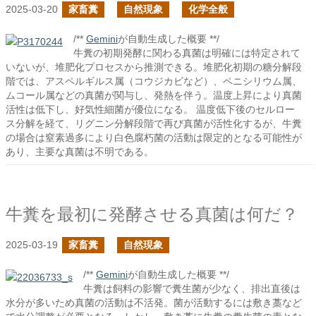
2025-03-20
家畜糞
自然現象
化学全般
/**
Gemini
が自動生成した概要 **/
牛糞の初期発酵に関わる真菌は明確には特定されて
いないが、堆肥化プロセスから推測できる。堆肥化初期の糖分解段
階では、アスペルギルス属（コウジカビなど）、ペニシリウム属、
ムコール属などの真菌が関与し、発熱を伴う。温度上昇により真菌
活性は低下し、好気性細菌が優位になる。 温度低下後のセルロー
ス分解を経て、リグニン分解段階で再び真菌が活性化するが、牛糞
の場合は窒素過多により白色腐朽菌の活動は限定的となる可能性が
あり、主要な真菌は不明である。
牛糞を最初に発酵させる真菌は何だ？
2025-03-19
家畜糞
自然現象
/**
Gemini
が自動生成した概要 **/
牛糞は飼料の影響で糞生菌が少なく、排出直後は
水分が多いため真菌の活動は不活発。菌が活動するには敷き藁など