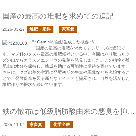
国産の最高の堆肥を求めての追記
2026-03-27
堆肥・肥料
家畜糞
/**
Gemini
が自動生成した概要 **/
「国産の最高の堆肥を求めて」シリーズの追記で
す。マメ科のクズを最高の堆肥候補とする中、今回は刈り取ったク
ズの山からカラスノエンドウの発芽を発見しました。この植物が堆
肥山の水分を保持し、熟成を助ける可能性に期待を寄せています。
さらに、クズの茎の空洞に発酵初期の牛糞や馬糞などを充填するこ
とで、発酵促進を図る新たなアイデアも提示され、自然を活かした
堆肥作りの探求が続いています。
鉄の散布は低級脂肪酸由来の悪臭を抑制できるか？
2025-11-04
家畜糞
化学全般