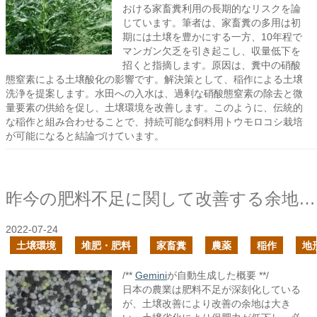
おける家畜糞利用の長期的なリスクを論
じています。筆者は、家畜糞の多用は初
期には土壌を豊かにする一方、10年程で
マンガン欠乏を引き起こし、収量低下を
招くと指摘します。原因は、糞中の硝酸
態窒素による土壌酸化の影響です。解決策として、稲作による土壌
洗浄を提案します。水田への入水は、過剰な硝酸態窒素の除去と微
量要素の供給を促し、土壌環境を改善します。このように、伝統的
な稲作と組み合わせることで、持続可能な飼料用トウモロコシ栽培
が可能になると結論づけています。
昨今の肥料不足に関して改善する余地は大きい
2022-07-24
土壌環境
堆肥・肥料
家畜糞
農薬
稲作
地
/**
Gemini
が自動生成した概要 **/
日本の農業は肥料不足が深刻化している
が、土壌改善により改善の余地は大き