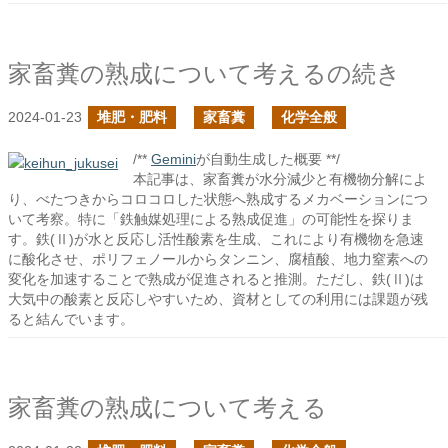
家畜糞の熟成について考えるの続き
2024-01-23
堆肥・肥料
家畜糞
化学全般
/**
Gemini
が自動生成した概要 **/
本記事は、家畜糞が水分減少と有機物分解によ
り、べたつきからコロコロした状態へ熟成するメカベーションにつ
いて考察。特に「鉄触媒処理による熟成促進」の可能性を探りま
す。鉄(Ⅱ)が水と反応し活性酸素を生成、これにより有機物を急速
に酸化させ、ポリフェノールからタンニン、腐植酸、地力窒素への
変化を加速することで熟成が促進されると推測。ただし、鉄(Ⅱ)は
大気中の酸素と反応しやすいため、資材としての利用には課題が残
ると結んでいます。
家畜糞の熟成について考える