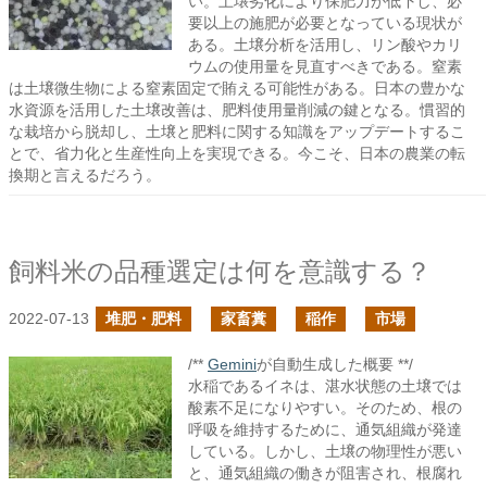
い。土壌劣化により保肥力が低下し、必
要以上の施肥が必要となっている現状が
ある。土壌分析を活用し、リン酸やカリ
ウムの使用量を見直すべきである。窒素
は土壌微生物による窒素固定で賄える可能性がある。日本の豊かな
水資源を活用した土壌改善は、肥料使用量削減の鍵となる。慣習的
な栽培から脱却し、土壌と肥料に関する知識をアップデートするこ
とで、省力化と生産性向上を実現できる。今こそ、日本の農業の転
換期と言えるだろう。
飼料米の品種選定は何を意識する？
2022-07-13
堆肥・肥料
家畜糞
稲作
市場
/**
Gemini
が自動生成した概要 **/
水稲であるイネは、湛水状態の土壌では
酸素不足になりやすい。そのため、根の
呼吸を維持するために、通気組織が発達
している。しかし、土壌の物理性が悪い
と、通気組織の働きが阻害され、根腐れ