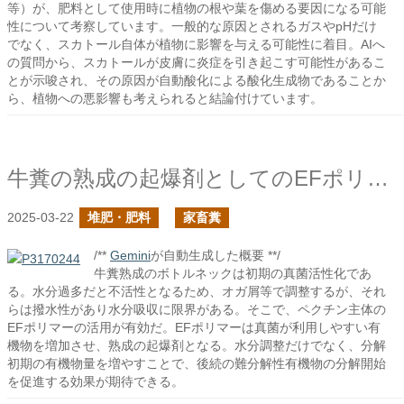
等）が、肥料として使用時に植物の根や葉を傷める要因になる可能
性について考察しています。一般的な原因とされるガスやpHだけ
でなく、スカトール自体が植物に影響を与える可能性に着目。AIへ
の質問から、スカトールが皮膚に炎症を引き起こす可能性があるこ
とが示唆され、その原因が自動酸化による酸化生成物であることか
ら、植物への悪影響も考えられると結論付けています。
牛糞の熟成の起爆剤としてのEFポリマー
2025-03-22
堆肥・肥料
家畜糞
/**
Gemini
が自動生成した概要 **/
牛糞熟成のボトルネックは初期の真菌活性化であ
る。水分過多だと不活性となるため、オガ屑等で調整するが、それ
らは撥水性があり水分吸収に限界がある。そこで、ペクチン主体の
EFポリマーの活用が有効だ。EFポリマーは真菌が利用しやすい有
機物を増加させ、熟成の起爆剤となる。水分調整だけでなく、分解
初期の有機物量を増やすことで、後続の難分解性有機物の分解開始
を促進する効果が期待できる。