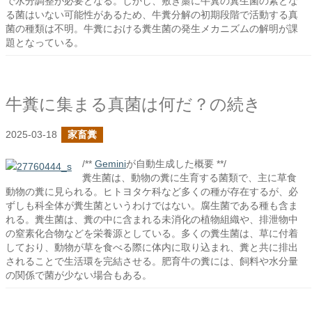
で水分調整が必要となる。しかし、敷き藁に牛糞の糞生菌の素とな
る菌はいない可能性があるため、牛糞分解の初期段階で活動する真
菌の種類は不明。牛糞における糞生菌の発生メカニズムの解明が課
題となっている。
牛糞に集まる真菌は何だ？の続き
2025-03-18
家畜糞
/**
Gemini
が自動生成した概要 **/
糞生菌は、動物の糞に生育する菌類で、主に草食
動物の糞に見られる。ヒトヨタケ科など多くの種が存在するが、必
ずしも科全体が糞生菌というわけではない。腐生菌である種も含ま
れる。糞生菌は、糞の中に含まれる未消化の植物組織や、排泄物中
の窒素化合物などを栄養源としている。多くの糞生菌は、草に付着
しており、動物が草を食べる際に体内に取り込まれ、糞と共に排出
されることで生活環を完結させる。肥育牛の糞には、飼料や水分量
の関係で菌が少ない場合もある。