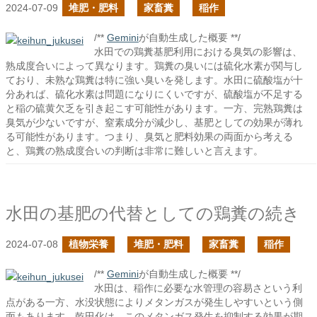
2024-07-09
堆肥・肥料
家畜糞
稲作
/**
Gemini
が自動生成した概要 **/
水田での鶏糞基肥利用における臭気の影響は、
熟成度合いによって異なります。鶏糞の臭いには硫化水素が関与し
ており、未熟な鶏糞は特に強い臭いを発します。水田に硫酸塩が十
分あれば、硫化水素は問題になりにくいですが、硫酸塩が不足する
と稲の硫黄欠乏を引き起こす可能性があります。一方、完熟鶏糞は
臭気が少ないですが、窒素成分が減少し、基肥としての効果が薄れ
る可能性があります。つまり、臭気と肥料効果の両面から考える
と、鶏糞の熟成度合いの判断は非常に難しいと言えます。
水田の基肥の代替としての鶏糞の続き
2024-07-08
植物栄養
堆肥・肥料
家畜糞
稲作
/**
Gemini
が自動生成した概要 **/
水田は、稲作に必要な水管理の容易さという利
点がある一方、水没状態によりメタンガスが発生しやすいという側
面もあります。乾田化は、このメタンガス発生を抑制する効果が期