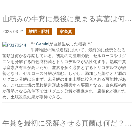
山積みの牛糞に最後に集まる真菌は何だ？
2025-03-21
堆肥・肥料
家畜糞
/**
Gemini
が自動生成した概要 **/
牛糞堆肥の熟成過程において、最終的に優勢となる
菌類は何かを考察している。初期の高温期の後、セルロースやリグ
ニンを分解する白色腐朽菌とトリコデルマが活性化する。熟成牛糞
は窒素含有量が高いため、窒素を多く必要とするトリコデルマが優
勢となり、セルロース分解が進む。しかし、添加した藁やオガ屑の
リグニン分解は進まず、未分解のまま土壌に投入される可能性があ
る。これは土壌の団粒構造形成を阻害する要因となる。白色腐朽菌
が優勢となる条件下ではリグニン分解が促進され、腐植化が進むた
め、土壌改良効果が期待できる。
牛糞を最初に発酵させる真菌は何だ？の続き