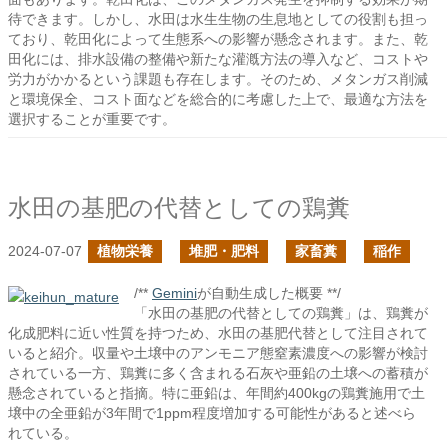
待できます。しかし、水田は水生生物の生息地としての役割も担っ
ており、乾田化によって生態系への影響が懸念されます。また、乾
田化には、排水設備の整備や新たな灌漑方法の導入など、コストや
労力がかかるという課題も存在します。そのため、メタンガス削減
と環境保全、コスト面などを総合的に考慮した上で、最適な方法を
選択することが重要です。
水田の基肥の代替としての鶏糞
2024-07-07
植物栄養
堆肥・肥料
家畜糞
稲作
/**
Gemini
が自動生成した概要 **/
「水田の基肥の代替としての鶏糞」は、鶏糞が
化成肥料に近い性質を持つため、水田の基肥代替として注目されて
いると紹介。収量や土壌中のアンモニア態窒素濃度への影響が検討
されている一方、鶏糞に多く含まれる石灰や亜鉛の土壌への蓄積が
懸念されていると指摘。特に亜鉛は、年間約400kgの鶏糞施用で土
壌中の全亜鉛が3年間で1ppm程度増加する可能性があると述べら
れている。