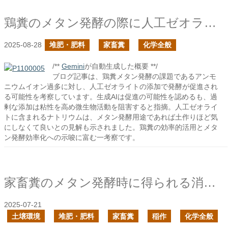
鶏糞のメタン発酵の際に人工ゼオライトの添加で発酵は促進されるか？
2025-08-28
堆肥・肥料
家畜糞
化学全般
/**
Gemini
が自動生成した概要 **/
ブログ記事は、鶏糞メタン発酵の課題であるアンモ
ニウムイオン過多に対し、人工ゼオライトの添加で発酵が促進され
る可能性を考察しています。生成AIは促進の可能性を認めるも、過
剰な添加は粘性を高め微生物活動を阻害すると指摘。人工ゼオライ
トに含まれるナトリウムは、メタン発酵用途であれば土作りほど気
にしなくて良いとの見解も示されました。鶏糞の効率的活用とメタ
ン発酵効率化への示唆に富む一考察です。
家畜糞のメタン発酵時に得られる消化液は大規模稲作の問題を解決する可能性があるのでは？
2025-07-21
土壌環境
堆肥・肥料
家畜糞
稲作
化学全般