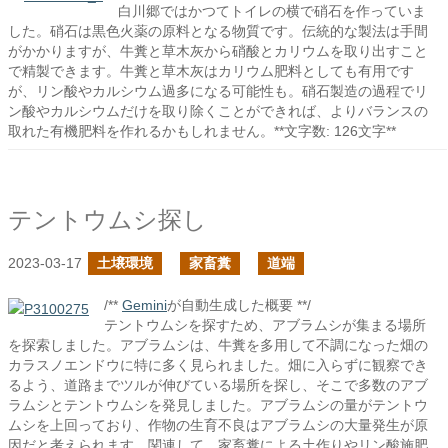
白川郷ではかつてトイレの横で硝石を作っていま
した。硝石は黒色火薬の原料となる物質です。伝統的な製法は手間
がかかりますが、牛糞と草木灰から硝酸とカリウムを取り出すこと
で精製できます。牛糞と草木灰はカリウム肥料としても有用です
が、リン酸やカルシウム過多になる可能性も。硝石製造の過程でリ
ン酸やカルシウムだけを取り除くことができれば、よりバランスの
取れた有機肥料を作れるかもしれません。**文字数: 126文字**
テントウムシ探し
2023-03-17
土壌環境
家畜糞
道端
/**
Gemini
が自動生成した概要 **/
テントウムシを探すため、アブラムシが集まる場所
を探索しました。アブラムシは、牛糞を多用して不調になった畑の
カラスノエンドウに特に多く見られました。畑に入らずに観察でき
るよう、道路までツルが伸びている場所を探し、そこで多数のアブ
ラムシとテントウムシを発見しました。アブラムシの量がテントウ
ムシを上回っており、作物の生育不良はアブラムシの大量発生が原
因だと考えられます。関連して、家畜糞による土作りやリン酸施肥