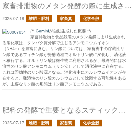
家畜排泄物のメタン発酵の際に生成される消化液に含まれるリン酸は何だ？
2025-07-18
堆肥・肥料
家畜糞
化学全般
/**
Gemini
が自動生成した概要 **/
家畜排泄物と食品残渣のメタン発酵により生成され
る消化液は、タンパク質分解で生じるアンモニウムイオン
（NH4+）を豊富に含む。リン酸については、家畜糞中の貯蔵性リ
ン酸であるフィチン酸が発酵過程でオルトリン酸に変化し、消化液
へ移行する。オルトリン酸は微生物に利用されるが、最終的には水
溶性のリン酸アンモニウム（リン安）として消化液中に存在する。
これは即効性のリン酸源となる。消化液中にカルシウムイオンが存
在すると、難溶性のリン酸カルシウムとして沈殿する可能性もある
が、主要なリン酸の形態はリン酸アンモニウムである。
肥料の発酵で重要となるスティックランド反応
2025-07-17
堆肥・肥料
家畜糞
化学全般