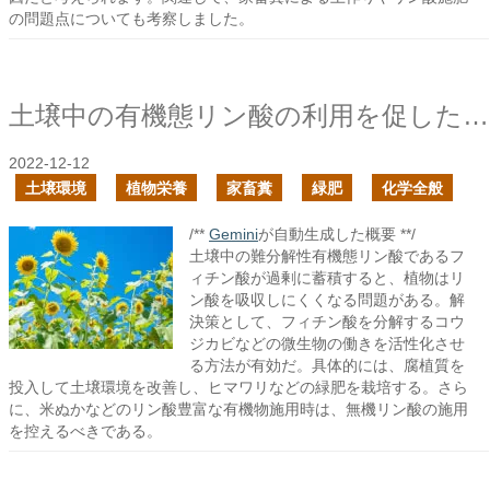
の問題点についても考察しました。
土壌中の有機態リン酸の利用を促したい
2022-12-12
土壌環境
植物栄養
家畜糞
緑肥
化学全般
/**
Gemini
が自動生成した概要 **/
土壌中の難分解性有機態リン酸であるフ
ィチン酸が過剰に蓄積すると、植物はリ
ン酸を吸収しにくくなる問題がある。解
決策として、フィチン酸を分解するコウ
ジカビなどの微生物の働きを活性化させ
る方法が有効だ。具体的には、腐植質を
投入して土壌環境を改善し、ヒマワリなどの緑肥を栽培する。さら
に、米ぬかなどのリン酸豊富な有機物施用時は、無機リン酸の施用
を控えるべきである。