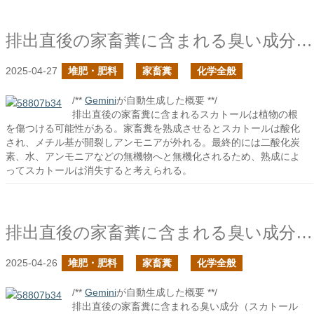
排出直後の家畜糞に含まれる臭い成分は根を傷める要因になるか？の続き
2025-04-27
堆肥・肥料
家畜糞
化学全般
/**
Gemini
が自動生成した概要 **/
排出直後の家畜糞に含まれるスカトールは植物の根
を傷つける可能性がある。家畜糞を熟成させるとスカトールは酸化
され、メチル基が開裂しアンモニアが外れる。最終的には二酸化炭
素、水、アンモニアなどの無機物へと無機化されるため、熟成によ
ってスカトールは消失すると考えられる。
排出直後の家畜糞に含まれる臭い成分は根を傷める要因になるか？
2025-04-26
堆肥・肥料
家畜糞
化学全般
/**
Gemini
が自動生成した概要 **/
排出直後の家畜糞に含まれる臭い成分（スカトール