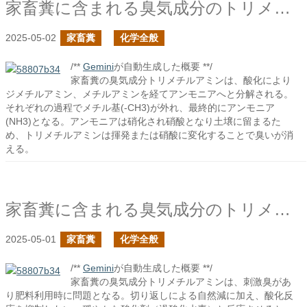
家畜糞に含まれる臭気成分のトリメチルアミンの分解
2025-05-02
家畜糞
化学全般
/**
Gemini
が自動生成した概要 **/
家畜糞の臭気成分トリメチルアミンは、酸化により
ジメチルアミン、メチルアミンを経てアンモニアへと分解される。
それぞれの過程でメチル基(-CH3)が外れ、最終的にアンモニア
(NH3)となる。アンモニアは硝化され硝酸となり土壌に留まるた
め、トリメチルアミンは揮発または硝酸に変化することで臭いが消
える。
家畜糞に含まれる臭気成分のトリメチルアミンの酸化
2025-05-01
家畜糞
化学全般
/**
Gemini
が自動生成した概要 **/
家畜糞の臭気成分トリメチルアミンは、刺激臭があ
り肥料利用時に問題となる。切り返しによる自然減に加え、酸化反