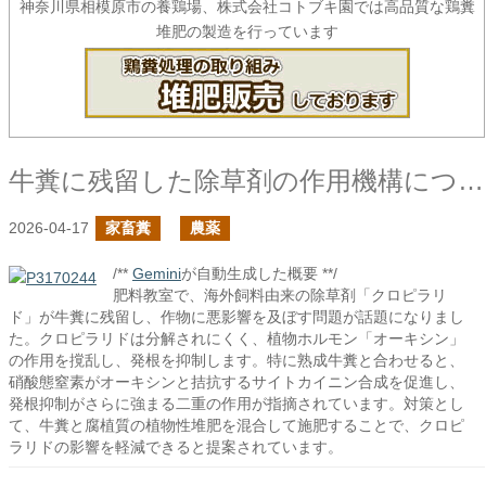
神奈川県相模原市の養鶏場、株式会社コトブキ園では高品質な鶏糞
堆肥の製造を行っています
牛糞に残留した除草剤の作用機構について
2026-04-17
家畜糞
農薬
/**
Gemini
が自動生成した概要 **/
肥料教室で、海外飼料由来の除草剤「クロピラリ
ド」が牛糞に残留し、作物に悪影響を及ぼす問題が話題になりまし
た。クロピラリドは分解されにくく、植物ホルモン「オーキシン」
の作用を撹乱し、発根を抑制します。特に熟成牛糞と合わせると、
硝酸態窒素がオーキシンと拮抗するサイトカイニン合成を促進し、
発根抑制がさらに強まる二重の作用が指摘されています。対策とし
て、牛糞と腐植質の植物性堆肥を混合して施肥することで、クロピ
ラリドの影響を軽減できると提案されています。