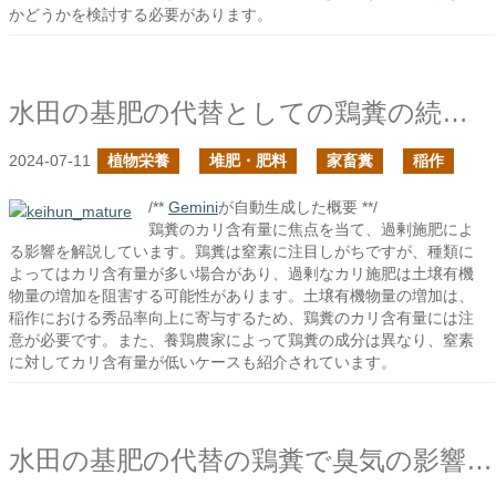
かどうかを検討する必要があります。
水田の基肥の代替としての鶏糞の続きの続き
2024-07-11
植物栄養
堆肥・肥料
家畜糞
稲作
/**
Gemini
が自動生成した概要 **/
鶏糞のカリ含有量に焦点を当て、過剰施肥によ
る影響を解説しています。鶏糞は窒素に注目しがちですが、種類に
よってはカリ含有量が多い場合があり、過剰なカリ施肥は土壌有機
物量の増加を阻害する可能性があります。土壌有機物量の増加は、
稲作における秀品率向上に寄与するため、鶏糞のカリ含有量には注
意が必要です。また、養鶏農家によって鶏糞の成分は異なり、窒素
に対してカリ含有量が低いケースも紹介されています。
水田の基肥の代替の鶏糞で臭気の影響は見ておくべきか？