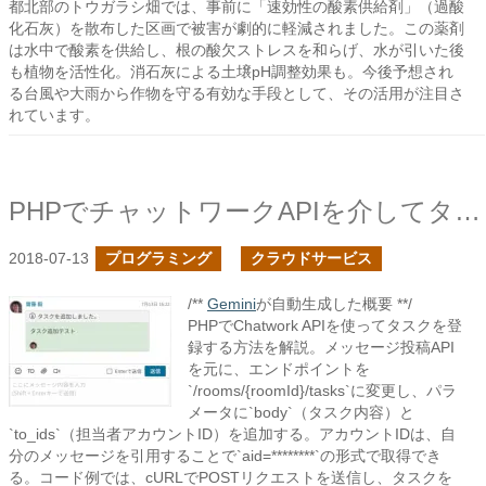
都北部のトウガラシ畑では、事前に「速効性の酸素供給剤」（過酸
化石灰）を散布した区画で被害が劇的に軽減されました。この薬剤
は水中で酸素を供給し、根の酸欠ストレスを和らげ、水が引いた後
も植物を活性化。消石灰による土壌pH調整効果も。今後予想され
る台風や大雨から作物を守る有効な手段として、その活用が注目さ
れています。
PHPでチャットワークAPIを介してタスクを登録してみる
2018-07-13
プログラミング
クラウドサービス
/**
Gemini
が自動生成した概要 **/
PHPでChatwork APIを使ってタスクを登
録する方法を解説。メッセージ投稿API
を元に、エンドポイントを
`/rooms/{roomId}/tasks`に変更し、パラ
メータに`body`（タスク内容）と
`to_ids`（担当者アカウントID）を追加する。アカウントIDは、自
分のメッセージを引用することで`aid=********`の形式で取得でき
る。コード例では、cURLでPOSTリクエストを送信し、タスクを