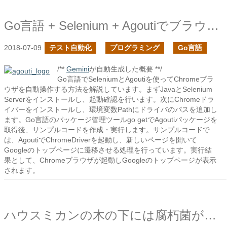
Go言語 + Selenium + Agoutiでブラウザ操作の自動化
2018-07-09
テスト自動化
プログラミング
Go言語
/**
Gemini
が自動生成した概要 **/
Go言語でSeleniumとAgoutiを使ってChromeブラ
ウザを自動操作する方法を解説しています。まずJavaとSelenium
Serverをインストールし、起動確認を行います。次にChromeドラ
イバーをインストールし、環境変数Pathにドライバのパスを追加し
ます。Go言語のパッケージ管理ツールgo getでAgoutiパッケージを
取得後、サンプルコードを作成・実行します。サンプルコードで
は、AgoutiでChromeDriverを起動し、新しいページを開いて
Googleのトップページに遷移させる処理を行っています。実行結
果として、Chromeブラウザが起動しGoogleのトップページが表示
されます。
ハウスミカンの木の下には腐朽菌がいないのか？