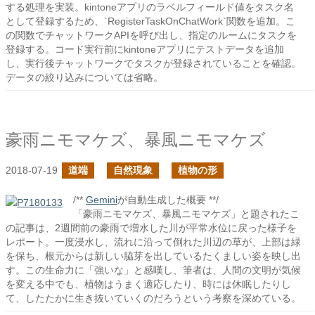
する処理を実装。kintoneアプリのラベルフィールド値をタスク名
として登録するため、`RegisterTaskOnChatWork`関数を追加。こ
の関数でチャットワークAPIを呼び出し、指定のルームにタスクを
登録する。コード実行前にkintoneアプリにテストデータを追加
し、実行後チャットワークでタスクが登録されていることを確認。
データの絞り込みについては省略。
豪雨ニモマケズ、暴風ニモマケズ
2018-07-19
道端
自然現象
植物の形
/**
Gemini
が自動生成した概要 **/
「豪雨ニモマケズ、暴風ニモマケズ」と題されたこ
の記事は、2週間前の豪雨で増水した川が平常水位に戻った様子を
レポート。一度浸水し、流れに沿って倒れた川辺の草が、上部は緑
を保ち、根元からは新しい脇芽を出しているたくましい姿を映し出
す。この生命力に「強いな」と感嘆し、筆者は、人間の文明が気候
を変える中でも、植物はうまく適応したり、時には休眠したりし
て、したたかに生き抜いていくのだろうという考察を深めている。