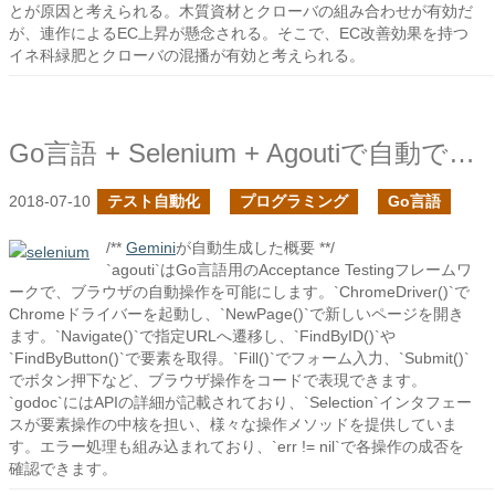
とが原因と考えられる。木質資材とクローバの組み合わせが有効だ
が、連作によるEC上昇が懸念される。そこで、EC改善効果を持つ
イネ科緑肥とクローバの混播が有効と考えられる。
Go言語 + Selenium + Agoutiで自動でGoogle検索
2018-07-10
テスト自動化
プログラミング
Go言語
/**
Gemini
が自動生成した概要 **/
`agouti`はGo言語用のAcceptance Testingフレームワ
ークで、ブラウザの自動操作を可能にします。`ChromeDriver()`で
Chromeドライバーを起動し、`NewPage()`で新しいページを開き
ます。`Navigate()`で指定URLへ遷移し、`FindByID()`や
`FindByButton()`で要素を取得。`Fill()`でフォーム入力、`Submit()`
でボタン押下など、ブラウザ操作をコードで表現できます。
`godoc`にはAPIの詳細が記載されており、`Selection`インタフェー
スが要素操作の中核を担い、様々な操作メソッドを提供していま
す。エラー処理も組み込まれており、`err != nil`で各操作の成否を
確認できます。