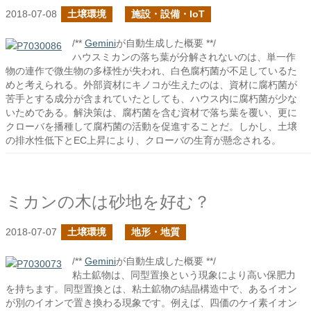
2018-07-08
土壌環境
施設・設備・IoT
/**
Gemini
が自動生成した概要 **/
ハウスミカンの落ち葉が分解されないのは、単一作
物の連作で微生物の多様性が失われ、白色腐朽菌が不足しているた
めと考えられる。外部資材にキノコが生えたのは、資材に腐朽菌が
苦手とする成分が含まれていたとしても、ハウス内に腐朽菌が少な
いためである。解決策は、腐朽菌を含む資材で落ち葉を覆い、更に
クローバを播種して腐朽菌の活動を促進することだ。しかし、土壌
の排水性低下とEC上昇により、クローバの生育が懸念される。
ミカンの木は砂地を好む？
2018-07-07
土壌環境
地形・地質
/**
Gemini
が自動生成した概要 **/
粘土鉱物は、同型置換という現象により高い保肥力
を持ちます。同型置換とは、粘土鉱物の結晶構造中で、あるイオン
が別のイオンで置き換わる現象です。例えば、四価のケイ素イオン