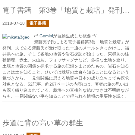
電子書籍 第3巻「地質と栽培」発刊しました！
2018-07-18
電子書籍
/**
Gemini
が自動生成した概要 **/
齋藤亮子氏による電子書籍第3巻「地質と栽培」が
発刊。夫である齋藤氏が受け取った一通のメールをきっかけに、福
井県への旅、そして各地の地質や岩石探訪が始まった。東尋坊の柱
状節理、赤土、火山灰、フォッサマグナなど、多様な土地を巡り、
土壌と地質の関係を探求する旅の記録をまとめたもの。岩石を知る
ことは土を知ること、ひいては栽培の土台を知ることになるという
気づきから、一見無関係に思える地質や日本の成り立ちまでも探求
対象となる。52記事、約267ページの内容には、著者の旅の思い出
も深く織り込まれている。栽培への直接的な結びつきは不明瞭なが
らも、一見関係ない事を知ることで得られる情報の重要性を説く。
歩道に背の高い草の群生