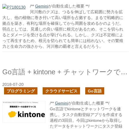
/**
Gemini
が自動生成した概要 **/
河川敷のクズは、つるを伸ばして広範囲に勢力を拡
大し、他の植物に巻き付いて高い場所を占拠する。まるで戦略的に
拠点を築き、有利な場所を確保してから周囲を攻めるかのようだ。
弱点としては、見通しの良い場所に根元があるため、そこを切られ
るとダメージを受ける点が挙げられる。しかし、クズは不定根によ
って再生するため、根元を切られても簡単には枯れない。その繁殖
力と生命力の強さから、河川敷の覇者と言えるだろう。
Go言語 + kintone + チャットワークでタスクの自動登録アプリを作ってみる３
2018-07-20
プログラミング
クラウドサービス
Go言語
/**
Gemini
が自動生成した概要 **/
Go言語でkintoneとチャットワークを連
携し、タスク自動登録アプリを作成する
過程の3回目。今回はkintoneから取得し
たデータをチャットワークにタスク登録