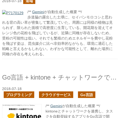
2018-07-18
道端
/**
Gemini
が自動生成した概要 **/
歩道脇の露出した土壌に、セイバンモロコシと思わ
れる背の高い草が密集して繁茂していた。周囲には同様の植物は見
られず、限られた面積で高密度に生育している。開花期を迎えてオ
レンジ色の花粉を飛ばしているが、近隣に同種が存在しないため、
受粉の可能性は低い。それでも繁殖のためエネルギーを費やし花粉
を飛ばす姿は、昆虫媒介に比べ非効率的ながらも、環境に適応した
戦略と言えるかもしれない。わずかな可能性として、離れた場所に
同種の存在も考えられる。
Go言語 + kintone + チャットワークでタスクの自動登録アプリを作ってみる１
2018-07-18
プログラミング
クラウドサービス
Go言語
/**
Gemini
が自動生成した概要 **/
kintoneとチャットワークを連携し、タス
クを自動登録するアプリをGo言語で開