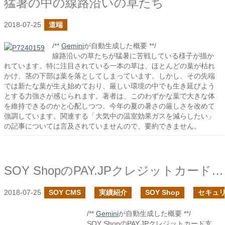
猛暑の中の線路沿いの草たち
2018-07-25
道端
/**
Gemini
が自動生成した概要 **/
線路沿いの草たちが猛暑に苦戦している様子が描か
れています。特に注目されている一本の草は、ほとんどの葉が枯れ
かけ、茎の下部は葉を落としてしまっています。しかし、その先端
では新たな葉が生え始めており、厳しい環境の中でも生き延びよう
とする力強さが感じられます。著者は、このわずかな葉で大きな体
を維持できるのかと心配しつつ、今年の夏の暑さの厳しさを改めて
強調しています。関連する「大気中の温室効果ガスを減らしたい」
の記事については言及されていませんので、要約できません。
SOY ShopのPAY.JPクレジットカード支払いモジュールでカード情報非通過化対応をしました
2018-07-25
SOY CMS
実績紹介
SOY Shop
セキュ
/**
Gemini
が自動生成した概要 **/
SOY ShopのPAY.JPクレジットカード支