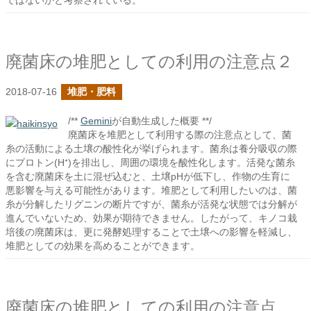
ではないかと考察されている。
廃菌床の堆肥としての利用の注意点２
2018-07-16
堆肥・肥料
/**
Gemini
が自動生成した概要 **/
廃菌床を堆肥として利用する際の注意点として、菌
糸の活動による土壌の酸性化が挙げられます。菌糸は養分吸収の際
にプロトン(H⁺)を排出し、周囲の環境を酸性化します。活発な菌糸
を含む廃菌床を土に混ぜ込むと、土壌pHが低下し、作物の生育に
悪影響を与える可能性があります。堆肥として利用したいのは、菌
糸が分解したリグニンの断片ですが、菌糸が活発な状態では分解が
進んでいないため、効果が期待できません。したがって、キノコ栽
培後の廃菌床は、更に発酵処理することで土壌への影響を軽減し、
堆肥としての効果を高めることができます。
廃菌床の堆肥としての利用の注意点