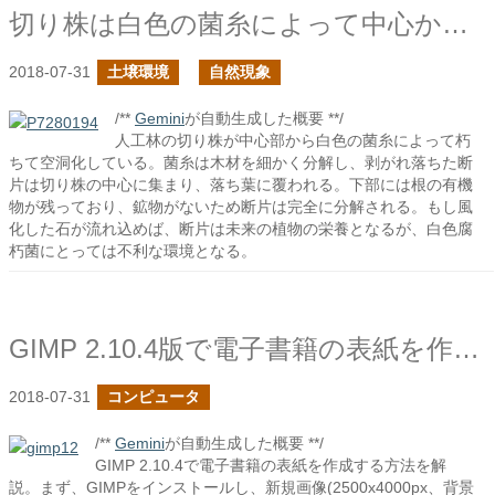
切り株は白色の菌糸によって中心から朽ちる
2018-07-31
土壌環境
自然現象
/**
Gemini
が自動生成した概要 **/
人工林の切り株が中心部から白色の菌糸によって朽
ちて空洞化している。菌糸は木材を細かく分解し、剥がれ落ちた断
片は切り株の中心に集まり、落ち葉に覆われる。下部には根の有機
物が残っており、鉱物がないため断片は完全に分解される。もし風
化した石が流れ込めば、断片は未来の植物の栄養となるが、白色腐
朽菌にとっては不利な環境となる。
GIMP 2.10.4版で電子書籍の表紙を作成する
2018-07-31
コンピュータ
/**
Gemini
が自動生成した概要 **/
GIMP 2.10.4で電子書籍の表紙を作成する方法を解
説。まず、GIMPをインストールし、新規画像(2500x4000px、背景