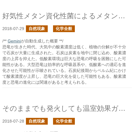
好気性メタン資化性菌によるメタンの酸化
2018-07-29
自然現象
化学全般
/**
Gemini
が自動生成した概要 **/
恐竜が生きた時代、大気中の酸素濃度は低く、植物の分解が不十分
で石炭が大量に生成された。石炭は炭素を地中に閉じ込め、酸素濃
度の上昇を抑えた。低酸素環境は巨大な恐竜の呼吸を困難にした可
能性がある。大型恐竜は効率的な呼吸器系や、低酸素への適応を進
化させた可能性が示唆されている。石炭紀後期からペルム紀にかけ
て酸素濃度が上昇し、恐竜の巨大化を促した可能性もある。酸素濃
度と恐竜の進化には関連があると考えられる。
そのままでも発火しても温室効果ガスのメタン
2018-07-28
自然現象
化学全般