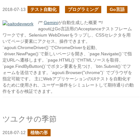
2018-07-13
テスト自動化
プログラミング
Go言語
/**
Gemini
が自動生成した概要 **/
agoutiはGo言語用のAcceptanceテストフレーム
ワークです。Selenium WebDriverをラップし、CSSセレクタを用
いてページ要素にアクセス、操作できます。
`agouti.ChromeDriver()`でChromeDriverを起動、
`driver.NewPage()`で新しいページを開き、`page.Navigate()`で指
定URLへ遷移します。`page.HTML()`でHTMLソースを取得、
`page.FindByButton()`でボタン要素を見つけ、`btn.Submit()`でフ
ォームを送信できます。`agouti.Browser("chrome")` でブラウザを
指定可能です。 主にWebアプリケーションのUIテストを自動化す
るために使用され、ユーザー操作をシミュレートして期待通りの動
作をするか検証できます。
ツユクサの季節
2018-07-12
植物の形