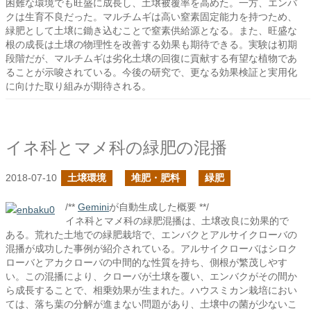
困難な環境でも旺盛に成長し、土壌被覆率を高めた。一方、エンバ
クは生育不良だった。マルチムギは高い窒素固定能力を持つため、
緑肥として土壌に鋤き込むことで窒素供給源となる。また、旺盛な
根の成長は土壌の物理性を改善する効果も期待できる。実験は初期
段階だが、マルチムギは劣化土壌の回復に貢献する有望な植物であ
ることが示唆されている。今後の研究で、更なる効果検証と実用化
に向けた取り組みが期待される。
イネ科とマメ科の緑肥の混播
2018-07-10
土壌環境
堆肥・肥料
緑肥
/**
Gemini
が自動生成した概要 **/
イネ科とマメ科の緑肥混播は、土壌改良に効果的で
ある。荒れた土地での緑肥栽培で、エンバクとアルサイクローバの
混播が成功した事例が紹介されている。アルサイクローバはシロク
ローバとアカクローバの中間的な性質を持ち、側根が繁茂しやす
い。この混播により、クローバが土壌を覆い、エンバクがその間か
ら成長することで、相乗効果が生まれた。ハウスミカン栽培におい
ては、落ち葉の分解が進まない問題があり、土壌中の菌が少ないこ