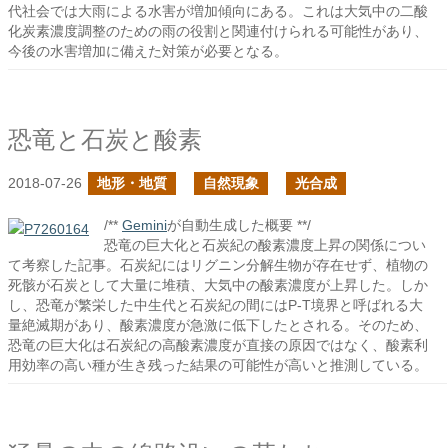
代社会では大雨による水害が増加傾向にある。これは大気中の二酸
化炭素濃度調整のための雨の役割と関連付けられる可能性があり、
今後の水害増加に備えた対策が必要となる。
恐竜と石炭と酸素
2018-07-26
地形・地質
自然現象
光合成
/**
Gemini
が自動生成した概要 **/
恐竜の巨大化と石炭紀の酸素濃度上昇の関係につい
て考察した記事。石炭紀にはリグニン分解生物が存在せず、植物の
死骸が石炭として大量に堆積、大気中の酸素濃度が上昇した。しか
し、恐竜が繁栄した中生代と石炭紀の間にはP-T境界と呼ばれる大
量絶滅期があり、酸素濃度が急激に低下したとされる。そのため、
恐竜の巨大化は石炭紀の高酸素濃度が直接の原因ではなく、酸素利
用効率の高い種が生き残った結果の可能性が高いと推測している。