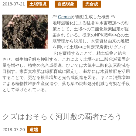
2018-07-21
土壌環境
自然現象
光合成
/**
Gemini
が自動生成した概要 **/
地球温暖化による猛暑や水害増加への対
策として、土壌への二酸化炭素固定が提
案されている。従来のNPK肥料中心の土
壌管理から脱却し、木質資材由来の堆肥
を用いて土壌中に無定形炭素(リグノイ
ド)を蓄積することで、粘土鉱物と結合
させ、微生物分解を抑制する。これにより土壌への二酸化炭素固定
量を増やし、植物の光合成促進、ひいては大気中二酸化炭素削減を
目指す。家畜糞堆肥は緑肥育成に限定し、栽培には木質堆肥を活用
することで、更なる根量増加と光合成促進を図る。キノコ消費増加
による植物性堆肥生産促進や、落ち葉の焼却処分削減も有効な手段
として挙げられている。
クズはおそらく河川敷の覇者だろう
2018-07-20
道端