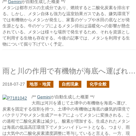
/**
Gemini
が自動生成した概要 **/
メタンは都市ガスの主成分であり、燃焼すると二酸化炭素を排出す
る。しかし、メタン自体も強力な温室効果ガスである。嫌気環境下
では有機物からメタンが発生し、家畜のゲップや水田の底などが発
生源となる。牛のゲップによるメタン排出は温暖化への影響が懸念
されている。メタンは様々な場所で発生するため、それを資源とし
て利用する生物も存在する。今後の記事では、メタンを利用する生
物について掘り下げていく予定。
雨と川の作用で有機物が海底へ運ばれる
2018-07-27
地形・地質
自然現象
化学全般
/**
Gemini
が自動生成した概要 **/
大雨は河川を通じて土壌中の有機物を海底へ運び、
炭素を固定する役割を持つ。土壌中の有機物は海底の嫌気的環境で
バクテリアやメタン生成アーキアによってメタンに変換される。こ
の過程で二酸化炭素は減少し、酸素が増加する。生成されたメタン
は海底の低温高圧環境下でメタンハイドレートとなる。つまり、雨
は大気中の二酸化炭素濃度調整に寄与していると言える。一方、現