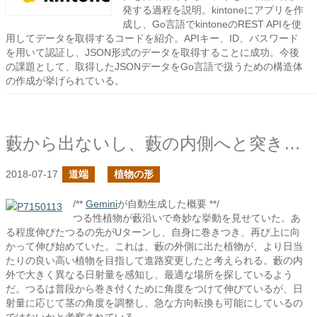
発する過程を説明。kintoneにアプリを作
成し、Go言語でkintoneのREST APIを使
用してデータを取得するコードを紹介。APIキー、ID、パスワード
を用いて認証し、JSON形式のデータを取得することに成功。今後
の課題として、取得したJSONデータをGo言語で扱うための構造体
の作成が挙げられている。
藪から出ないし、藪の内側へと突き進まない
2018-07-17
道端
植物の形
/**
Gemini
が自動生成した概要 **/
つる性植物が藪沿いで奇妙な挙動を見せていた。あ
る程度伸びたつるの先がUターンし、自身に巻きつき、再び上に向
かって伸び始めていた。これは、藪の外側に出た植物が、より日当
たりの良い高い植物を目指して進路変更したと考えられる。藪の内
外で大きく異なる日射量を感知し、最適な場所を探しているよう
だ。つるは普段から巻き付くために角度をつけて伸びているが、日
射量に応じて茎の角度を調整し、急な方向転換も可能にしているの