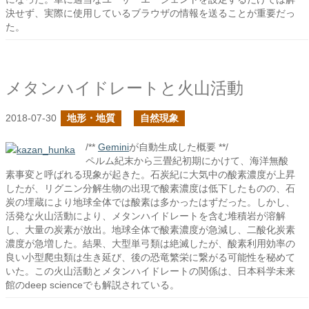
決せず、実際に使用しているブラウザの情報を送ることが重要だっ
た。
メタンハイドレートと火山活動
2018-07-30
地形・地質
自然現象
/**
Gemini
が自動生成した概要 **/
ペルム紀末から三畳紀初期にかけて、海洋無酸
素事変と呼ばれる現象が起きた。石炭紀に大気中の酸素濃度が上昇
したが、リグニン分解生物の出現で酸素濃度は低下したものの、石
炭の埋蔵により地球全体では酸素は多かったはずだった。しかし、
活発な火山活動により、メタンハイドレートを含む堆積岩が溶解
し、大量の炭素が放出。地球全体で酸素濃度が急減し、二酸化炭素
濃度が急増した。結果、大型単弓類は絶滅したが、酸素利用効率の
良い小型爬虫類は生き延び、後の恐竜繁栄に繋がる可能性を秘めて
いた。この火山活動とメタンハイドレートの関係は、日本科学未来
館のdeep scienceでも解説されている。