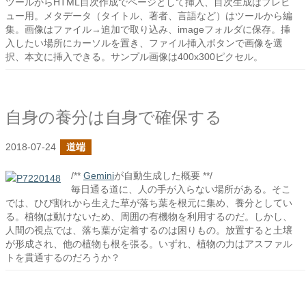
ツールからHTML目次作成でページとして挿入、目次生成はプレビ
ュー用。メタデータ（タイトル、著者、言語など）はツールから編
集。画像はファイル→追加で取り込み、imageフォルダに保存。挿
入したい場所にカーソルを置き、ファイル挿入ボタンで画像を選
択、本文に挿入できる。サンプル画像は400x300ピクセル。
自身の養分は自身で確保する
2018-07-24
道端
/**
Gemini
が自動生成した概要 **/
毎日通る道に、人の手が入らない場所がある。そこ
では、ひび割れから生えた草が落ち葉を根元に集め、養分としてい
る。植物は動けないため、周囲の有機物を利用するのだ。しかし、
人間の視点では、落ち葉が定着するのは困りもの。放置すると土壌
が形成され、他の植物も根を張る。いずれ、植物の力はアスファル
トを貫通するのだろうか？