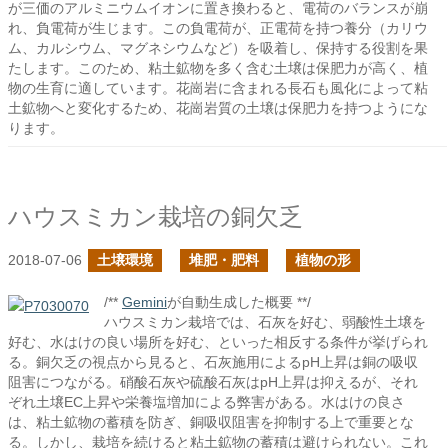
が三価のアルミニウムイオンに置き換わると、電荷のバランスが崩
れ、負電荷が生じます。この負電荷が、正電荷を持つ養分（カリウ
ム、カルシウム、マグネシウムなど）を吸着し、保持する役割を果
たします。このため、粘土鉱物を多く含む土壌は保肥力が高く、植
物の生育に適しています。花崗岩に含まれる長石も風化によって粘
土鉱物へと変化するため、花崗岩質の土壌は保肥力を持つようにな
ります。
ハウスミカン栽培の銅欠乏
2018-07-06
土壌環境
堆肥・肥料
植物の形
/**
Gemini
が自動生成した概要 **/
ハウスミカン栽培では、石灰を好む、弱酸性土壌を
好む、水はけの良い場所を好む、といった相反する条件が挙げられ
る。銅欠乏の視点から見ると、石灰施用によるpH上昇は銅の吸収
阻害につながる。硝酸石灰や硫酸石灰はpH上昇は抑えるが、それ
ぞれ土壌EC上昇や栄養塩増加による弊害がある。水はけの良さ
は、粘土鉱物の蓄積を防ぎ、銅吸収阻害を抑制する上で重要とな
る。しかし、栽培を続けると粘土鉱物の蓄積は避けられない。これ