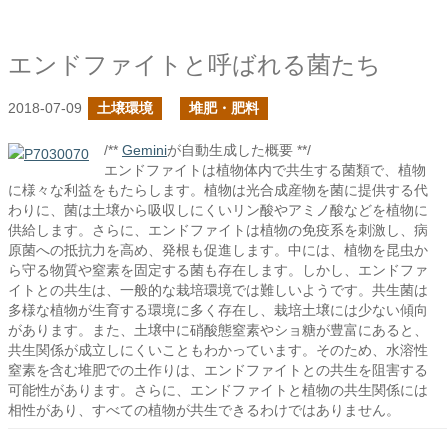
エンドファイトと呼ばれる菌たち
2018-07-09
土壌環境
堆肥・肥料
/**
Gemini
が自動生成した概要 **/
エンドファイトは植物体内で共生する菌類で、植物
に様々な利益をもたらします。植物は光合成産物を菌に提供する代
わりに、菌は土壌から吸収しにくいリン酸やアミノ酸などを植物に
供給します。さらに、エンドファイトは植物の免疫系を刺激し、病
原菌への抵抗力を高め、発根も促進します。中には、植物を昆虫か
ら守る物質や窒素を固定する菌も存在します。しかし、エンドファ
イトとの共生は、一般的な栽培環境では難しいようです。共生菌は
多様な植物が生育する環境に多く存在し、栽培土壌には少ない傾向
があります。また、土壌中に硝酸態窒素やショ糖が豊富にあると、
共生関係が成立しにくいこともわかっています。そのため、水溶性
窒素を含む堆肥での土作りは、エンドファイトとの共生を阻害する
可能性があります。さらに、エンドファイトと植物の共生関係には
相性があり、すべての植物が共生できるわけではありません。