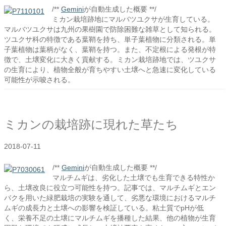
/**
Gemini
が自動生成した概要 **/
ミカン栽培跡地にマルバツユクサが生育している。
マルバツユクサは九州の果樹園で防除困難な雑草として知られる。
ツユクサ科の特徴である葉鞘を持ち、単子葉植物に分類される。単
子葉植物は葉柄がなく、葉鞘を持つ。また、不定根による発根が特
徴で、土壌変化に大きく貢献する。ミカン栽培跡地では、ツユクサ
の生育により、植物全般が育ちやすい土壌へと急速に変化している
可能性が示唆される。
ミカンの栽培跡に現れた草たち
2018-07-11
/**
Gemini
が自動生成した概要 **/
マルチムギは、劣化した土壌でも生育できる特性か
ら、土壌改良に役立つ可能性を持つ。記事では、マルチムギとエン
バクを用いた緑肥栽培の実験を通して、劣悪な環境におけるマルチ
ムギの成長力と土壌への影響を検証している。粘土質でpHが低
く、栄養不足の土壌にマルチムギを播種した結果、他の植物が生育