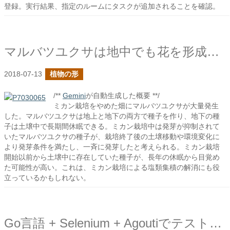
登録。実行結果、指定のルームにタスクが追加されることを確認。
マルバツユクサは地中でも花を形成する
2018-07-13
植物の形
/**
Gemini
が自動生成した概要 **/
ミカン栽培をやめた畑にマルバツユクサが大量発生
した。マルバツユクサは地上と地下の両方で種子を作り、地下の種
子は土壌中で長期間休眠できる。ミカン栽培中は発芽が抑制されて
いたマルバツユクサの種子が、栽培終了後の土壌移動や環境変化に
より発芽条件を満たし、一斉に発芽したと考えられる。ミカン栽培
開始以前から土壌中に存在していた種子が、長年の休眠から目覚め
た可能性が高い。これは、ミカン栽培による塩類集積の解消にも役
立っているかもしれない。
Go言語 + Selenium + Agoutiでテスト自動化