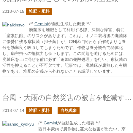
2018-07-15
堆肥・肥料
/**
Gemini
が自動生成した概要 **/
廃菌床を堆肥として利用する際、深刻な障害、特に
「窒素飢餓」のリスクがあります。これは、キノコ栽培後の廃菌床
に優勢に残る糸状菌（担子菌）が、C/N比に関わらず作物よりも養
分を効率良く吸収してしまうためです。作物は養分競合で弱体化
し、病害虫への抵抗力も低下します。この問題を避けるためには、
廃菌床を土に混ぜる前に必ず「追加の発酵処理」を行い、糸状菌の
活性を抑えることが不可欠です。記事では、廃菌床が腐熟した有機
物であり、堆肥の定義から外れないことも説明しています。
台風・大雨の自然災害の被害を軽減するために
2018-07-14
堆肥・肥料
自然現象
/**
Gemini
が自動生成した概要 **/
西日本豪雨で農作物に甚大な被害が出た中、京