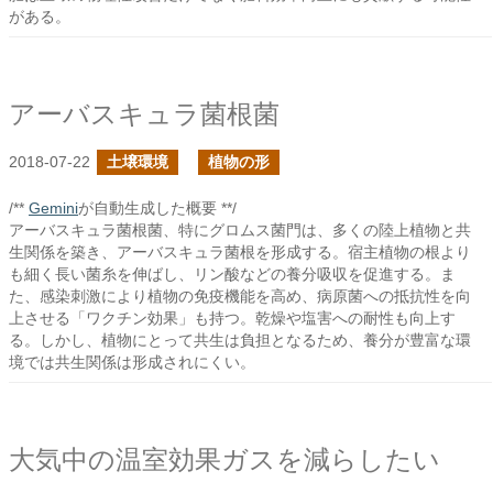
がある。
アーバスキュラ菌根菌
2018-07-22
土壌環境
植物の形
/**
Gemini
が自動生成した概要 **/
アーバスキュラ菌根菌、特にグロムス菌門は、多くの陸上植物と共
生関係を築き、アーバスキュラ菌根を形成する。宿主植物の根より
も細く長い菌糸を伸ばし、リン酸などの養分吸収を促進する。ま
た、感染刺激により植物の免疫機能を高め、病原菌への抵抗性を向
上させる「ワクチン効果」も持つ。乾燥や塩害への耐性も向上す
る。しかし、植物にとって共生は負担となるため、養分が豊富な環
境では共生関係は形成されにくい。
大気中の温室効果ガスを減らしたい