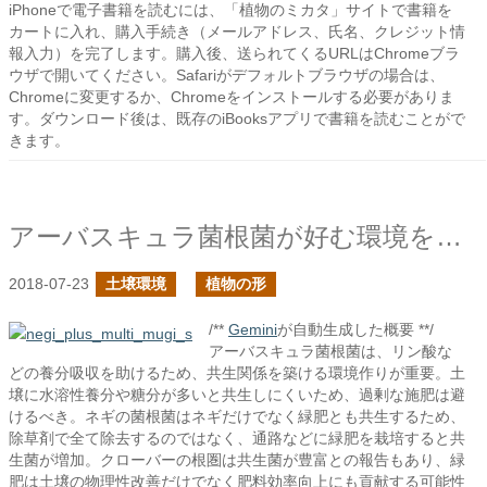
iPhoneで電子書籍を読むには、「植物のミカタ」サイトで書籍を
カートに入れ、購入手続き（メールアドレス、氏名、クレジット情
報入力）を完了します。購入後、送られてくるURLはChromeブラ
ウザで開いてください。Safariがデフォルトブラウザの場合は、
Chromeに変更するか、Chromeをインストールする必要がありま
す。ダウンロード後は、既存のiBooksアプリで書籍を読むことがで
きます。
アーバスキュラ菌根菌が好む環境を探る
2018-07-23
土壌環境
植物の形
/**
Gemini
が自動生成した概要 **/
アーバスキュラ菌根菌は、リン酸な
どの養分吸収を助けるため、共生関係を築ける環境作りが重要。土
壌に水溶性養分や糖分が多いと共生しにくいため、過剰な施肥は避
けるべき。ネギの菌根菌はネギだけでなく緑肥とも共生するため、
除草剤で全て除去するのではなく、通路などに緑肥を栽培すると共
生菌が増加。クローバーの根圏は共生菌が豊富との報告もあり、緑
肥は土壌の物理性改善だけでなく肥料効率向上にも貢献する可能性