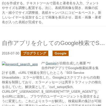
白)を作成する。テキストツールで題名と著者名を入力、フォント
やサイズを調整し配置する。次に、表紙用画像を開き、画像の拡
大・縮小でサイズ調整後、表紙キャンバスにコピー＆ペースト。新
しいレイヤーを追加することで画像を表示させ、題名・画像・著者
名が入った表紙が完成する。
自作アプリを介してのGoogle検索でService Unavailableになった
2018-07-30
プログラミング
Google
/**
Gemini
が自動生成した概要 **/
自作PHPアプリでGoogle検索結果を集
計する際、cURLで検索を実行したところ「503 Service
Unavailable」エラーが発生した。Googleはスクリプトからの自動
検索を制限しており、エラーメッセージは異常トラフィックの検出
を示していた。解決策として、`curl_setopt($ch,
CURLOPT_USERAGENT, $_SERVER["HTTP_USER_AGENT"]);`
をcURLに追加し、ブラウザのユーザーエージェントを送信するよ
うに変更した。これによりエラーが解消し、検索結果の集計が可能
になった。単に適当なユーザーエージェントを設定するだけでは解