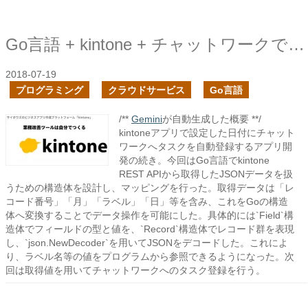
Go言語 + kintone + チャットワークでタスクの自動登録アプリを作ってみる２
2018-07-19
プログラミング
クラウドサービス
Go言語
/**
Gemini
が自動生成した概要 **/
kintoneアプリで設定した日付にチャット
ワークへタスクを自動登録するアプリ開
発の続き。今回はGo言語でkintone
REST APIから取得したJSONデータを扱
うための構造体を設計し、マッピングを行った。取得データは「レ
コード番号」「月」「ラベル」「日」等を含み、これをGoの構造
体へ変換することでデータ操作を可能にした。具体的には`Field`構
造体でフィールドの型と値を、`Record`構造体でレコード群を表現
し、`json.NewDecoder`を用いてJSONをデコードした。これによ
り、ラベル名等の値をプログラムから参照できるようになった。次
回は取得値を用いてチャットワークへのタスク登録を行う。