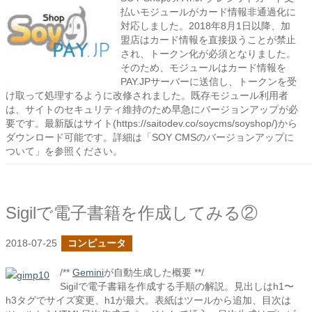
払いモジュールがカード情報非通過化に
対応しました。2018年8月1日以降、加
盟店はカード情報を直接扱うことが禁止
され、トークン化が必須となりました。
そのため、モジュールはカード情報を
PAY.JPサーバーに送信し、トークンを受
け取って処理するように改修されました。既存モジュール利用者
は、サイトのセキュリティ維持のため早急にバージョンアップが必
要です。最新版はサイト(https://saitodev.co/soycms/soyshop/)から
ダウンロード可能です。詳細は「SOY CMSのバージョンアップに
ついて」を参照ください。
Sigilで電子書籍を作成してみる②
2018-07-25
コンピュータ
/**
Gemini
が自動生成した概要 **/
Sigilで電子書籍を作成する手順の解説。見出しはh1〜
h3タグでサイズ変更、h1が最大。表紙はツールから追加、目次は