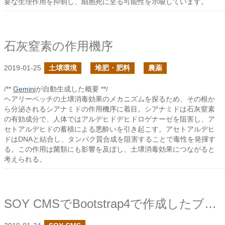
要な生理作用を抑制し、細胞死に至る可能性を示唆しています。
石灰窒素の作用機序
2019-01-25
土壌環境
堆肥・肥料
農薬
/**
Gemini
が自動生成した概要 **/
ヘアリーベッチの土壌消毒効果のメカニズムを探るため、その根か
ら分泌されるシアナミドの作用機序に着目。シアナミドは石灰窒素
の有効成分で、人体ではアルデヒドデヒドロゲナーゼを阻害し、ア
セトアルデヒドの蓄積による悪酔いを引き起こす。アセトアルデヒ
ドはDNAと結合し、タンパク質合成を阻害することで毒性を発揮す
る。この作用は菌類にも影響を及ぼし、土壌消毒効果につながると
考えられる。
SOY CMSでBootstrap4で作成したブログページ用のページ雛形を追加しました