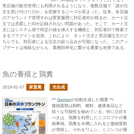
実店舗の販売管理にも利用されるようになり、複数店舗で「誰が注
文を受け付けたのか」を把握するニーズが高まった。従来、各店舗
のアカウントで管理すれば変更履歴に対応者IDが残るが、カート注
文では意図したIDが記録されない問題があった。そこで、カート注
文にはシステム側で特定の値を挿入する機能と、対応者IDで検索で
きるプラグインを追加。これにより、ネット注文と実店舗注文のど
ちらでも、対応者による注文の絞り込みが可能になった。このアッ
プデートは地味ながらも、業務効率化に繋がる重要な改善である。
魚の養殖と鶏糞
2019-01-07
家畜糞
光合成
/**
Gemini
が自動生成した概要 **/
微細藻類は飼料、燃料、健康食品など
様々な可能性を秘めている。特に注目す
べきは、鶏糞を利用したニゴロブナの養
殖事例。鶏糞を水槽に入れると微細藻類
が増殖し、それをワムシ、ミジンコが捕