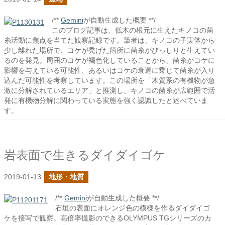
/**
Gemini
が自動生成した概要 **/
このブログ記事は、低木の根元に生えたキノコの菌
糸活動に焦点を当てた観察記録です。筆者は、キノコの子実体から
少し離れた場所で、コケが禿げた箇所に菌糸がびっしりと生えてい
るのを発見。周囲のコケが褐色化していることから、菌糸がコケに
影響を与えている可能性、あるいはコケの衰退に乗じて菌糸が入り
込んだ可能性を考察しています。この場所を「木質系の有機物が急
激に分解されているエリア」と推測し、キノコの菌糸が広範囲で活
発に有機物分解に関わっている実態を強く認識したと述べていま
す。
岩表面で生きるダイダイゴケ
2019-01-13
地形・地質
/**
Gemini
が自動生成した概要 **/
石垣の表面にオレンジ色の模様を作るダイダイゴ
ケを接写で観察。高倍率撮影のできるOLYMPUS TGシリーズのカ