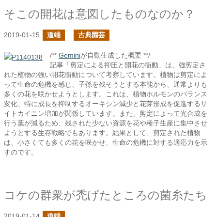
そこの開花は意図したものなのか？
2019-01-15
道端
古典園芸
/**
Gemini
が自動生成した概要 **/
記事「剪定による抑圧と開花の衝動」は、強剪定さ
れた植物の強い開花衝動について考察しています。植物は剪定によ
って生命の危機を感じ、子孫を残そうとする本能から、通常よりも
多くの花を咲かせようとします。これは、植物ホルモンのバランス
変化、特に成長を抑制するオーキシン減少と花芽形成を促進するサ
イトカイニン増加が関係しています。また、剪定によって光合成を
行う葉が減るため、残された少ない資源を花や種子生産に集中させ
ようとする生存戦略でもあります。結果として、剪定された植物
は、小さくても多くの花を咲かせ、生命の危機に対する適応力を示
すのです。
コケの群衆が禿げたところの菌糸たち
2019-01-14
道端