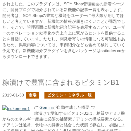
されました。このプラグインは、SOY Shop管理画面の新着ページ
に、開発ブログで紹介されている新機能の記事一覧を表示します。
開発者は、SOY Shopの豊富な機能をユーザーに最大限活用してほ
しいと考えていますが、新機能の情報が届きにくいことが課題でし
た。そこで、管理画面に新機能紹介記事を表示することで、ユーザ
ーのオペレーション効率化や売上向上に繋がるヒントを提供するこ
とを目指しています。ただし、開発者寄りの情報になる可能性もあ
るため、掲載内容については、事例紹介なども含めて検討していく
予定です。新機能紹介プラグインを含むパッケージはsaitodev.coか
らダウンロードできます。
糠漬けで豊富に含まれるビタミンB1
2019-01-30
市場
ビタミン・ミネラル・味
/**
Gemini
が自動生成した概要 **/
糠漬けで増加するビタミンB1は、糖質やアミノ酸
からのエネルギー産生に必須の補酵素チアミンの構成要素となる。
チアミンは通常、食物中の酵素と結合した状態で存在し、加熱によ
って遊離する。米ぬかにビタミンB1が豊富なのは、種子の発芽・