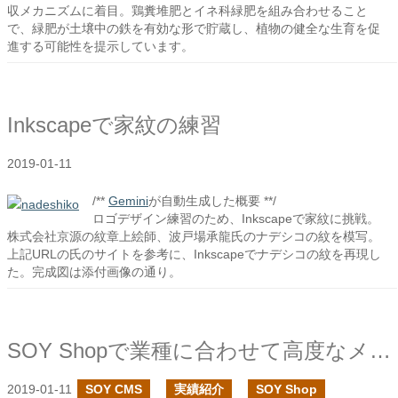
収メカニズムに着目。鶏糞堆肥とイネ科緑肥を組み合わせること
で、緑肥が土壌中の鉄を有効な形で貯蔵し、植物の健全な生育を促
進する可能性を提示しています。
Inkscapeで家紋の練習
2019-01-11
/**
Gemini
が自動生成した概要 **/
ロゴデザイン練習のため、Inkscapeで家紋に挑戦。
株式会社京源の紋章上絵師、波戸場承龍氏のナデシコの紋を模写。
上記URLの氏のサイトを参考に、Inkscapeでナデシコの紋を再現し
た。完成図は添付画像の通り。
SOY Shopで業種に合わせて高度なメール種別を追加してみる
2019-01-11
SOY CMS
実績紹介
SOY Shop