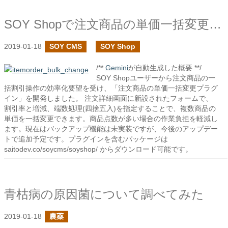
SOY Shopで注文商品の単価一括変更プラグインを作成しました
2019-01-18
SOY CMS
SOY Shop
/**
Gemini
が自動生成した概要 **/
SOY Shopユーザーから注文商品の一
括割引操作の効率化要望を受け、「注文商品の単価一括変更プラグ
イン」を開発しました。 注文詳細画面に新設されたフォームで、
割引率と増減、端数処理(四捨五入)を指定することで、複数商品の
単価を一括変更できます。商品点数が多い場合の作業負担を軽減し
ます。現在はバックアップ機能は未実装ですが、今後のアップデー
トで追加予定です。プラグインを含むパッケージは
saitodev.co/soycms/soyshop/ からダウンロード可能です。
青枯病の原因菌について調べてみた
2019-01-18
農薬