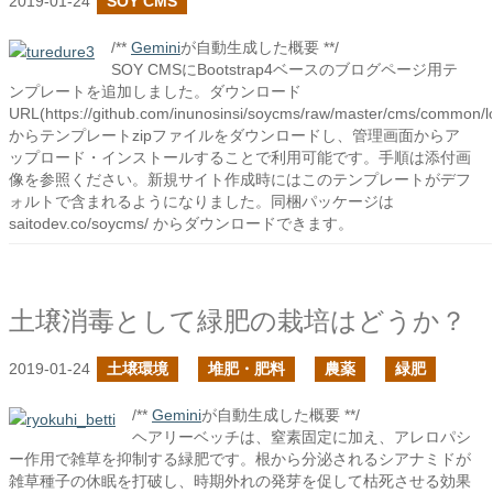
2019-01-24
SOY CMS
/**
Gemini
が自動生成した概要 **/
SOY CMSにBootstrap4ベースのブログページ用テ
ンプレートを追加しました。ダウンロード
URL(https://github.com/inunosinsi/soycms/raw/master/cms/common/lo
からテンプレートzipファイルをダウンロードし、管理画面からア
ップロード・インストールすることで利用可能です。手順は添付画
像を参照ください。新規サイト作成時にはこのテンプレートがデフ
ォルトで含まれるようになりました。同梱パッケージは
saitodev.co/soycms/ からダウンロードできます。
土壌消毒として緑肥の栽培はどうか？
2019-01-24
土壌環境
堆肥・肥料
農薬
緑肥
/**
Gemini
が自動生成した概要 **/
ヘアリーベッチは、窒素固定に加え、アレロパシ
ー作用で雑草を抑制する緑肥です。根から分泌されるシアナミドが
雑草種子の休眠を打破し、時期外れの発芽を促して枯死させる効果