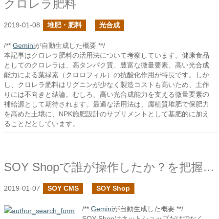
クロレラ肥料
2019-01-08
堆肥・肥料
光合成
/**
Gemini
が自動生成した概要 **/
本記事はクロレラ肥料の活用法について考察しています。健康食品
としてのクロレラは、高タンパク質、豊富な微量要素、高い光合成
能力による葉緑素（クロロフィル）の抗酸化作用が特長です。しか
し、クロレラ肥料はリグニンが少なく製造コストも高いため、土作
りには不向きと結論。むしろ、高い光合成能力を支える微量要素の
補給源として期待されます。最適な活用法は、腐植質堆肥で保肥力
を高めた土壌に、NPK施肥設計のサプリメントとして基肥的に加え
ることだとしています。
SOY Shopで誰が操作したか？を把握したい
2019-01-07
SOY CMS
SOY Shop
/**
Gemini
が自動生成した概要 **/
SOY Shopはネットショップだけでなく