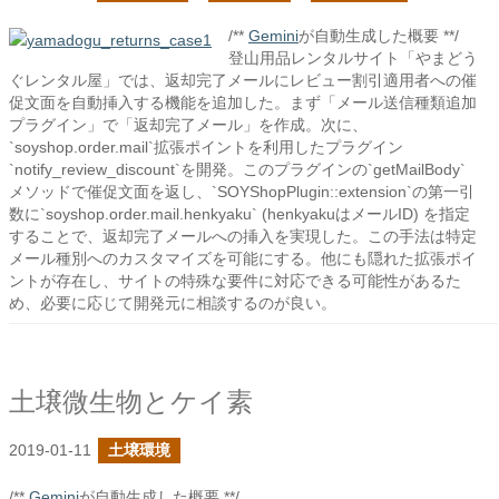
/**
Gemini
が自動生成した概要 **/
登山用品レンタルサイト「やまどう
ぐレンタル屋」では、返却完了メールにレビュー割引適用者への催
促文面を自動挿入する機能を追加した。まず「メール送信種類追加
プラグイン」で「返却完了メール」を作成。次に、
`soyshop.order.mail`拡張ポイントを利用したプラグイン
`notify_review_discount`を開発。このプラグインの`getMailBody`
メソッドで催促文面を返し、`SOYShopPlugin::extension`の第一引
数に`soyshop.order.mail.henkyaku` (henkyakuはメールID) を指定
することで、返却完了メールへの挿入を実現した。この手法は特定
メール種別へのカスタマイズを可能にする。他にも隠れた拡張ポイ
ントが存在し、サイトの特殊な要件に対応できる可能性があるた
め、必要に応じて開発元に相談するのが良い。
土壌微生物とケイ素
2019-01-11
土壌環境
/**
Gemini
が自動生成した概要 **/