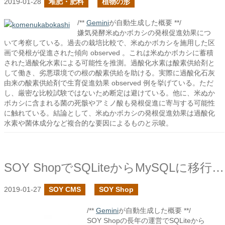
2019-01-28
堆肥・肥料
植物の形
/**
Gemini
が自動生成した概要 **/
嫌気発酵米ぬかボカシの発根促進効果につ
いて考察している。過去の栽培比較で、米ぬかボカシを施用した区
画で発根が促進された傾向 observed 。これは米ぬかボカシに蓄積
された過酸化水素による可能性を推測。過酸化水素は酸素供給剤と
して働き、劣悪環境での根の酸素供給を助ける。実際に過酸化石灰
由来の酸素供給剤で生育促進効果 observed 例を挙げている。ただ
し、厳密な比較試験ではないため断定は避けている。他に、米ぬか
ボカシに含まれる菌の死骸やアミノ酸も発根促進に寄与する可能性
に触れている。結論として、米ぬかボカシの発根促進効果は過酸化
水素や菌体成分など複合的な要因によるものと示唆。
SOY ShopでSQLiteからMySQLに移行するプラグインを作成しました
2019-01-27
SOY CMS
SOY Shop
/**
Gemini
が自動生成した概要 **/
SOY Shopの長年の運営でSQLiteから