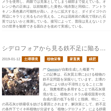
メラを使用し、肉眼では見落としてしまう細部まで捉えている。オ
レンジ色の正体は、以前観察した黄色い地衣類と同様に、アントラ
キノン系色素の可能性が高い。さらに拡大すると、ダイダイゴケの
周辺にキラリと光るものが見える。これは花崗岩の風化で現れた石
英ではないかと推測している。接写によって、普段は見えないミク
ロの世界を観察できる面白さを改めて実感している。
シデロフォアから見る鉄不足に陥るところ
2019-01-12
土壌環境
植物栄養
家畜糞
緑肥
/**
Gemini
が自動生成した概要 **/
この記事は、石灰質土壌における植物の
鉄不足問題を深掘りしています。土壌の
高pHにより鉄が不溶性となることに加
え、鶏糞堆肥を多用することで高石灰環
境が生じ、植物のミネラル吸収阻害や光
合成の質の低下を招くと指摘。特に、こ
の高石灰が鉄吸収を妨げる要因とされます。解決策として、鉄不足
の条件下でイネ科植物が分泌する「植物シデロフォア」による鉄吸