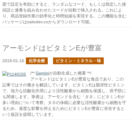
面で設定を有効にすると、ランダムなコード、もしくは指定した接
頭語と連番を組み合わせたコードが自動で挿入される。これによ
り、商品登録作業の効率化と時間短縮を実現する。この機能を含む
パッケージはsaitodev.coからダウンロード可能。
アーモンドはビタミンEが豊富
2019-01-16
化学全般
ビタミン・ミネラル・味
/**
Gemini
が自動生成した概要 **/
アーモンドはビタミンEが豊富な食品であり、この
記事ではその働きを解説しています。ビタミンEは脂溶性ビタミン
で、強力な抗酸化作用により活性酸素から細胞を保護し、癌予防に
も関連します。筆者は、アーモンドを含む「タネ」にビタミンEが
多い理由について考察。タネの休眠に必要な活性酸素から細胞を守
るため、過度な影響を抑えるためにビタミンEが豊富に存在すると
いう仮説を提唱しています。