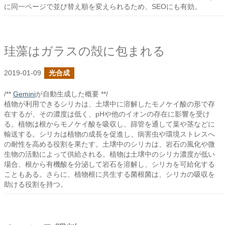
に同一ページで並び替え順を変えられるため、SEOにも有効。
珪藻はガラスの殻に包まれる
2019-01-09
光合成
/**
Gemini
が自動生成した概要 **/
植物が利用できるシリカは、土壌中に溶解したモノケイ酸の形で存
在するが、その濃度は低く、pHや他のイオンの存在に影響を受け
る。植物は根からモノケイ酸を吸収し、篩管を通して葉や茎などに
輸送する。シリカは植物の成長を促進し、病害虫や環境ストレスへ
の耐性を高める役割を果たす。土壌中のシリカは、岩石の風化や微
生物の活動によって供給される。植物は土壌中のシリカ濃度が低い
場合、根から有機酸を分泌して岩石を溶解し、シリカを可給化する
こともある。さらに、植物根に共生する菌根菌は、シリカの吸収を
助ける役割を持つ。