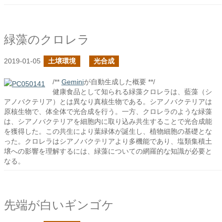
緑藻のクロレラ
2019-01-05
土壌環境
光合成
/**
Gemini
が自動生成した概要 **/
健康食品として知られる緑藻クロレラは、藍藻（シ
アノバクテリア）とは異なり真核生物である。シアノバクテリアは
原核生物で、体全体で光合成を行う。一方、クロレラのような緑藻
は、シアノバクテリアを細胞内に取り込み共生することで光合成能
を獲得した。この共生により葉緑体が誕生し、植物細胞の基礎とな
った。クロレラはシアノバクテリアより多機能であり、塩類集積土
壌への影響を理解するには、緑藻についての網羅的な知識が必要と
なる。
先端が白いギンゴケ