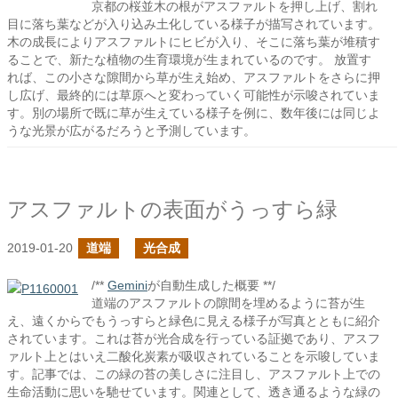
京都の桜並木の根がアスファルトを押し上げ、割れ
目に落ち葉などが入り込み土化している様子が描写されています。
木の成長によりアスファルトにヒビが入り、そこに落ち葉が堆積す
ることで、新たな植物の生育環境が生まれているのです。 放置す
れば、この小さな隙間から草が生え始め、アスファルトをさらに押
し広げ、最終的には草原へと変わっていく可能性が示唆されていま
す。別の場所で既に草が生えている様子を例に、数年後には同じよ
うな光景が広がるだろうと予測しています。
アスファルトの表面がうっすら緑
2019-01-20
道端
光合成
/**
Gemini
が自動生成した概要 **/
道端のアスファルトの隙間を埋めるように苔が生
え、遠くからでもうっすらと緑色に見える様子が写真とともに紹介
されています。これは苔が光合成を行っている証拠であり、アスフ
ァルト上とはいえ二酸化炭素が吸収されていることを示唆していま
す。記事では、この緑の苔の美しさに注目し、アスファルト上での
生命活動に思いを馳せています。関連として、透き通るような緑の