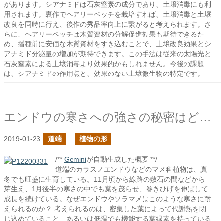
があります。シアナミドは石灰窒素の成分であり、土壌消毒にも利
用されます。裏作でヘアリーベッチを栽培すれば、土壌消毒と土壌
改良を同時に行え、後作の秀品率向上に繋がると考えられます。さ
らに、ヘアリーベッチは木質資材の分解促進効果も期待できるた
め、播種前に安価な木質資材をすき込むことで、土壌改良効果とシ
アナミド分泌量の増加が期待できます。この手法は従来の太陽光と
石灰窒素による土壌消毒より効果的かもしれません。今後の課題
は、シアナミドの作用点と、効果のない土壌微生物の特定です。
エンドウの寒さへの強さの秘密はどこにあるのかい？
2019-01-23
道端
植物の形
/**
Gemini
が自動生成した概要 **/
道端のカラスノエンドウなどのマメ科植物は、真
冬でも旺盛に生育している。11月頃から線路の敷石の間などから
芽生え、1月後半の寒さの中でも葉を茂らせ、巻きひげを伸ばして
成長を続けている。なぜエンドウやソラマメはこのような寒さに耐
えられるのか？ 考えられるのは、密集した葉によって代謝熱を閉
じ込めていること、あるいは低温でも機能する葉緑素を持っている