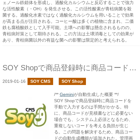
ェノール鉄錯体を形成し、過酸化カルシウムと反応することで強力
な活性酸素（・OH）を発生させる。この活性酸素が青枯病菌を殺
菌する。過酸化水素ではなく過酸化カルシウムを用いることで効果
が高まる点が注目される。コーヒー酸は多くの植物に含まれ、二価
鉄も腐植酸鉄として入手可能。土壌への影響は懸念されるものの、
青枯病対策として期待される。この方法は土壌消毒としての効果が
あり、青枯病菌以外の有益な菌への影響は限定的と考えられる。
SOY Shopで商品登録時に商品コードの自動生成
2019-01-16
SOY CMS
SOY Shop
/**
Gemini
が自動生成した概要 **/
SOY Shopで商品登録時に商品コードを
手動で入力するのは手間がかかる。特
に、商品コードが見積書などに必要ない
場合でも、システム上必須となるため、
重複しないコードを考える負担が生じ
る。この問題を解決するため、商品コー
ドの自動生成機能が追加された。管理画