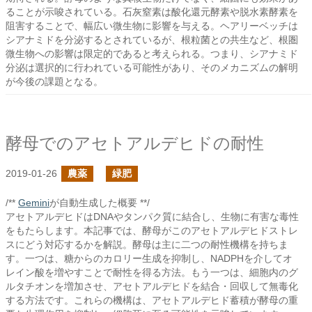
ることが示唆されている。石灰窒素は酸化還元酵素や脱水素酵素を
阻害することで、幅広い微生物に影響を与える。ヘアリーベッチは
シアナミドを分泌するとされているが、根粒菌との共生など、根圏
微生物への影響は限定的であると考えられる。つまり、シアナミド
分泌は選択的に行われている可能性があり、そのメカニズムの解明
が今後の課題となる。
酵母でのアセトアルデヒドの耐性
2019-01-26
農薬
緑肥
/**
Gemini
が自動生成した概要 **/
アセトアルデヒドはDNAやタンパク質に結合し、生物に有害な毒性
をもたらします。本記事では、酵母がこのアセトアルデヒドストレ
スにどう対応するかを解説。酵母は主に二つの耐性機構を持ちま
す。一つは、糖からのカロリー生成を抑制し、NADPHを介してオ
レイン酸を増やすことで耐性を得る方法。もう一つは、細胞内のグ
ルタチオンを増加させ、アセトアルデヒドを結合・回収して無毒化
する方法です。これらの機構は、アセトアルデヒド蓄積が酵母の重