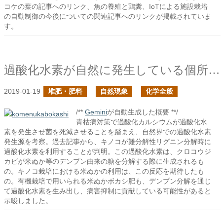
コケの葉の記事へのリンク、魚の養殖と鶏糞、IoTによる施設栽培
の自動制御の今後についての関連記事へのリンクが掲載されていま
す。
過酸化水素が自然に発生している個所はどこだろう？
2019-01-19
堆肥・肥料
自然現象
化学全般
/**
Gemini
が自動生成した概要 **/
青枯病対策で過酸化カルシウムが過酸化水
素を発生させ菌を死滅させることを踏まえ、自然界での過酸化水素
発生源を考察。過去記事から、キノコが難分解性リグニン分解時に
過酸化水素を利用することが判明。この過酸化水素は、クロコウジ
カビが米ぬか等のデンプン由来の糖を分解する際に生成されるも
の。キノコ栽培における米ぬかの利用は、この反応を期待したも
の。有機栽培で用いられる米ぬかボカシ肥も、デンプン分解を通じ
て過酸化水素を生み出し、病害抑制に貢献している可能性があると
示唆しました。