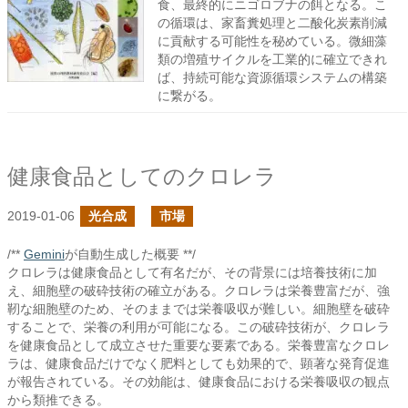
食、最終的にニゴロブナの餌となる。こ
の循環は、家畜糞処理と二酸化炭素削減
に貢献する可能性を秘めている。微細藻
類の増殖サイクルを工業的に確立できれ
ば、持続可能な資源循環システムの構築
に繋がる。
健康食品としてのクロレラ
2019-01-06
光合成
市場
/**
Gemini
が自動生成した概要 **/
クロレラは健康食品として有名だが、その背景には培養技術に加
え、細胞壁の破砕技術の確立がある。クロレラは栄養豊富だが、強
靭な細胞壁のため、そのままでは栄養吸収が難しい。細胞壁を破砕
することで、栄養の利用が可能になる。この破砕技術が、クロレラ
を健康食品として成立させた重要な要素である。栄養豊富なクロレ
ラは、健康食品だけでなく肥料としても効果的で、顕著な発育促進
が報告されている。その効能は、健康食品における栄養吸収の観点
から類推できる。