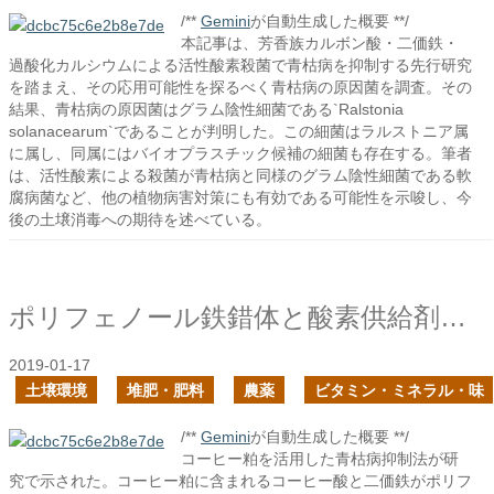
/**
Gemini
が自動生成した概要 **/
本記事は、芳香族カルボン酸・二価鉄・
過酸化カルシウムによる活性酸素殺菌で青枯病を抑制する先行研究
を踏まえ、その応用可能性を探るべく青枯病の原因菌を調査。その
結果、青枯病の原因菌はグラム陰性細菌である`Ralstonia
solanacearum`であることが判明した。この細菌はラルストニア属
に属し、同属にはバイオプラスチック候補の細菌も存在する。筆者
は、活性酸素による殺菌が青枯病と同様のグラム陰性細菌である軟
腐病菌など、他の植物病害対策にも有効である可能性を示唆し、今
後の土壌消毒への期待を述べている。
ポリフェノール鉄錯体と酸素供給剤で青枯病の発生を抑制
2019-01-17
土壌環境
堆肥・肥料
農薬
ビタミン・ミネラル・味
/**
Gemini
が自動生成した概要 **/
コーヒー粕を活用した青枯病抑制法が研
究で示された。コーヒー粕に含まれるコーヒー酸と二価鉄がポリフ