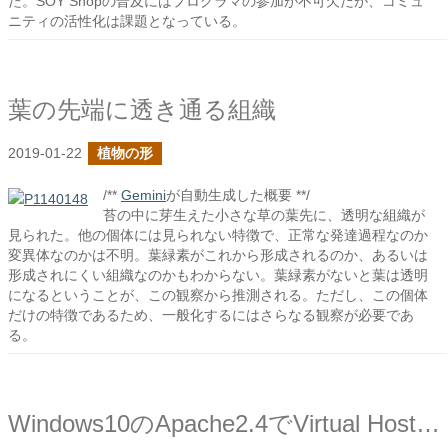
た。SOY Shopの普及にはプログラマの参加が不可欠だが、コミュ
ニティの活性化は課題となっている。
葉の先端に透き通る組織
2019-01-22
植物の形
/**
Gemini
が自動生成した概要 **/
苔の中に芽生えた小さな草の葉先に、透明な組織が
見られた。他の個体には見られない特徴で、正常な発達過程なのか
変異体なのかは不明。葉緑素がこれから形成されるのか、あるいは
形成されにくい組織なのかもわからない。葉緑素がないと葉は透明
になるということが、この観察から推測される。ただし、この個体
だけの特徴であるため、一般化するにはさらなる観察が必要であ
る。
Windows10のApache2.4でVirtual Hostを設ける