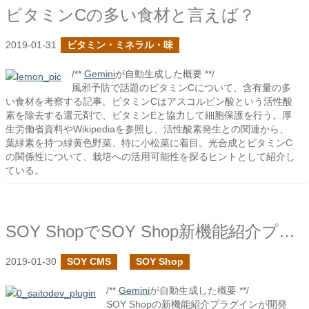
ビタミンCの多い食材と言えば？
2019-01-31
ビタミン・ミネラル・味
/**
Gemini
が自動生成した概要 **/
風邪予防で話題のビタミンCについて、含有量の多
い食材を考察する記事。ビタミンCはアスコルビン酸という活性酸
素を除去する還元剤で、ビタミンEと協力して細胞保護を行う。厚
生労働省資料やWikipediaを参照し、活性酸素発生との関連から、
葉緑素を持つ緑黄色野菜、特に小松菜に着目。光合成とビタミンC
の関係性について、栽培への活用可能性を探るヒントとして紹介し
ている。
SOY ShopでSOY Shop新機能紹介プラグインを作成しました
2019-01-30
SOY CMS
SOY Shop
/**
Gemini
が自動生成した概要 **/
SOY Shopの新機能紹介プラグインが開発