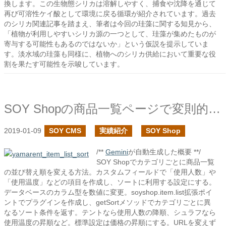
換します。この生物態シリカは溶解しやすく、捕食や沈降を通じて
再び可溶性ケイ酸として環境に戻る循環が紹介されています。過去
のシリカ関連記事を踏まえ、筆者は今回の珪藻に関する知見から、
「植物が利用しやすいシリカ源の一つとして、珪藻が集めたものが
寄与する可能性もあるのではないか」という仮説を提示していま
す。淡水域の珪藻も同様に、植物へのシリカ供給において重要な役
割を果たす可能性を示唆しています。
SOY Shopの商品一覧ページで変則的な並び順の対応をしてみる
2019-01-09
SOY CMS
実績紹介
SOY Shop
/**
Gemini
が自動生成した概要 **/
SOY Shopでカテゴリごとに商品一覧
の並び替え順を変える方法。カスタムフィールドで「使用人数」や
「使用温度」などの項目を作成し、ソートに利用する設定にする。
データベースのカラム型を数値に変更。soyshop.item.list拡張ポイ
ントでプラグインを作成し、getSortメソッドでカテゴリごとに異
なるソート条件を返す。テントなら使用人数の降順、シュラフなら
使用温度の昇順など。標準設定は価格の昇順にする。URLを変えず