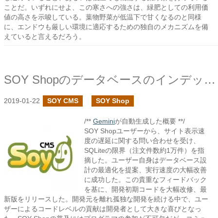
ことだ。いずれにせよ、この寒さへの強さは、緑肥としての利用価
値の高さを示唆している。葉物野菜が低温下で甘くなるのと同様
に、エンドウも厳しい環境に適応するための独自のメカニズムを備
えていると言えるだろう。
SOY Shopのデータベースのインデックスの見直しで運営の限界を上げる
2019-01-22
SOY CMS
SOY Shop
/**
Gemini
が自動生成した概要 **/
SOY Shopユーザーから、サイト表示速
度の遅延に関する問い合わせを受け、
SQLiteの限界（注文件数約1万件）を指
摘した。ユーザー自身はデータベース設
計の最適化を提案、実行速度の大幅改善
に成功した。この貴重なフィードバック
を基に、開発初期コードを大幅改修、最
新版をリリースした。開発元を離れ孤独な開発を続ける中で、ユー
ザーによるコードレベルの貢献は開発者として大きな喜びとなっ