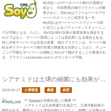
MySQLへのデータベース移行の需要が
高まり、今回専用の移行プラグインが開
発された。SQLiteはファイルベースでサ
ーバーのスペックに依存する一方、
MySQLはサーバーベースでリソース割
り当てによるパフォーマンスチューニン
グが可能となる。ただし、MySQL移行自体が速度改善を保証する
わけではなく、サーバー環境によっては逆効果になる場合もある。
特に共有サーバーでは注意が必要。移行プラグインは、サーバー移
転を伴うデータベース移行作業の簡素化を目的としており、チュー
ニング可能なサーバーへの移転と合わせて検討することが推奨され
る。プラグインはsaitodev.coからダウンロード可能。
シアナミドは土壌の細菌にも効果があるのか？
2019-01-27
土壌環境
農薬
緑肥
/**
Gemini
が自動生成した概要 **/
シアナミドは石灰窒素の主成分で、土壌消毒効果が
期待される。酵母のような真核生物だけでなく、細菌にも効果があ