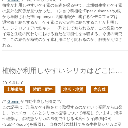
植物が利用しやすいケイ素の在処を探る中で、土壌微生物とケイ素
の意外な関係が見つかった。コショウ科植物*Piper guinensis*の根
から単離された*Streptomyces*属細菌が生成するシデロフォアは、
通常鉄と結合するが、ケイ素にも安定的に結合することが判明し
た。シデロフォアは鉄キレート剤として知られるが、この発見はケ
イ素と生物の関わりにおける新たな可能性を示唆する。今後の研究
で、この結合が植物のケイ素利用にどう関わるのか、解明が期待さ
れる。
植物が利用しやすいシリカはどこにある？
2019-01-10
土壌環境
堆肥・肥料
地形・地質
光合成
/**
Gemini
が自動生成した概要 **/
この記事は、珪藻がケイ酸をどう取得するのかという疑問から出発
し、そのメカニズムとシリカの循環について考察しています。海洋
性珪藻は、鉱物態シリカの風化で生じる水溶性ケイ酸(Si[OH]
<sub>4</sub>)を吸収し、自身の殻の材料である生物態シリカに変