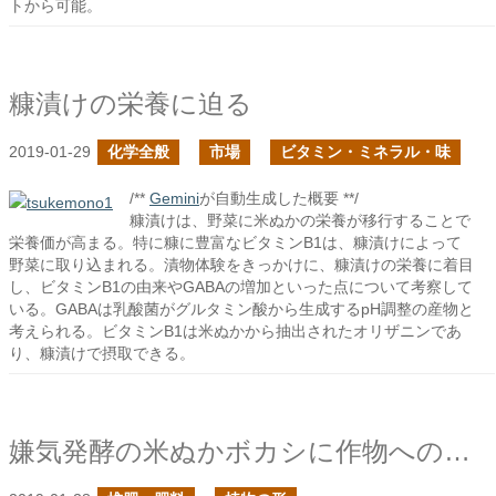
トから可能。
糠漬けの栄養に迫る
2019-01-29
化学全般
市場
ビタミン・ミネラル・味
/**
Gemini
が自動生成した概要 **/
糠漬けは、野菜に米ぬかの栄養が移行することで
栄養価が高まる。特に糠に豊富なビタミンB1は、糠漬けによって
野菜に取り込まれる。漬物体験をきっかけに、糠漬けの栄養に着目
し、ビタミンB1の由来やGABAの増加といった点について考察して
いる。GABAは乳酸菌がグルタミン酸から生成するpH調整の産物と
考えられる。ビタミンB1は米ぬかから抽出されたオリザニンであ
り、糠漬けで摂取できる。
嫌気発酵の米ぬかボカシに作物への発根促進効果はあるか？