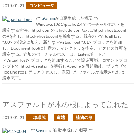
2019-01-21
コンピュータ
/**
Gemini
が自動生成した概要 **/
Windows10のApache2.4でバーチャルホストを
設定する方法。httpd.confの`#Include conf/extra/httpd-vhosts.conf`
の#を外し、httpd-vhosts.confを編集する。既存の`<VirtualHost
*:80>`の設定に加え、新たな`<VirtualHost *:81>`ブロックを追加
し、DocumentRootに任意のディレクトリを指定、アクセス許可を
設定する。追加のバーチャルホストは、Listenポートと
`<VirtualHost>`ブロックを追加することで設定可能。コマンドプロ
ンプトで`httpd -k restart`を実行しApacheを再起動後、ブラウザで
`localhost:81`等にアクセスし、意図したファイルが表示されれば
設定完了。
アスファルトが木の根によって割れた
2019-01-21
土壌環境
道端
植物の形
/**
Gemini
が自動生成した概要 **/