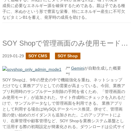
成長に必要なエネルギー源を確保するためである。親は子である種
子に、米ぬかという形で豊富な栄養、特にエネルギー産生に不可欠
なビタミンB1を蓄え、発芽時の成長を助ける。
SOY Shopで管理画面のみ使用モードを追加しました
2019-01-29
SOY CMS
SOY Shop
/**
Gemini
が自動生成した概要
**/
SOY Shopは、9年の歴史の中で機能強化を重ね、ネットショップ
だけでなく業務アプリとしての需要が高まっている。今回、業務ア
プリ利用時のサンプルデータ削除の手間を省くため、「管理画面の
み使用モード」が追加された。サイト作成時にチェックを入れるだ
けで、サンプルデータなしで管理画面を利用できる。 業務アプリ
として利用する場合はMySQLデータベース推奨。併せて、管理画
面の使い始めのガイダンスも追加された。このアップデートによ
り、在庫管理や顧客管理など、SOY Shopを業務システム基盤とし
て活用する際の初期設定が簡素化される。ダウンロードは公式サイ