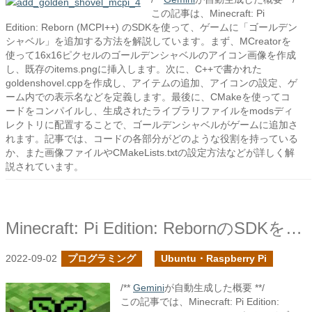
この記事は、Minecraft: Pi
Edition: Reborn (MCPI++) のSDKを使って、ゲームに「ゴールデン
シャベル」を追加する方法を解説しています。まず、MCreatorを
使って16x16ピクセルのゴールデンシャベルのアイコン画像を作成
し、既存のitems.pngに挿入します。次に、C++で書かれた
goldenshovel.cppを作成し、アイテムの追加、アイコンの設定、ゲ
ーム内での表示名などを定義します。最後に、CMakeを使ってコ
ードをコンパイルし、生成されたライブラリファイルをmodsディ
レクトリに配置することで、ゴールデンシャベルがゲームに追加さ
れます。記事では、コードの各部分がどのような役割を持っている
か、また画像ファイルやCMakeLists.txtの設定方法などが詳しく解
説されています。
Minecraft: Pi Edition: RebornのSDKを使ってみる２
2022-09-02
プログラミング
Ubuntu・Raspberry Pi
/**
Gemini
が自動生成した概要 **/
この記事では、Minecraft: Pi Edition: