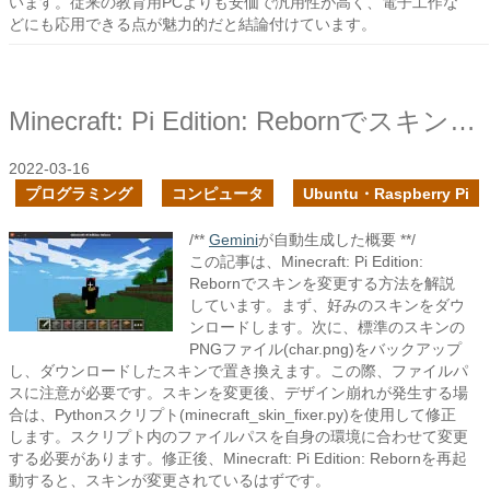
います。従来の教育用PCよりも安価で汎用性が高く、電子工作な
どにも応用できる点が魅力的だと結論付けています。
Minecraft: Pi Edition: Rebornでスキンを変更してみた
2022-03-16
プログラミング
コンピュータ
Ubuntu・Raspberry Pi
/**
Gemini
が自動生成した概要 **/
この記事は、Minecraft: Pi Edition:
Rebornでスキンを変更する方法を解説
しています。まず、好みのスキンをダウ
ンロードします。次に、標準のスキンの
PNGファイル(char.png)をバックアップ
し、ダウンロードしたスキンで置き換えます。この際、ファイルパ
スに注意が必要です。スキンを変更後、デザイン崩れが発生する場
合は、Pythonスクリプト(minecraft_skin_fixer.py)を使用して修正
します。スクリプト内のファイルパスを自身の環境に合わせて変更
する必要があります。修正後、Minecraft: Pi Edition: Rebornを再起
動すると、スキンが変更されているはずです。