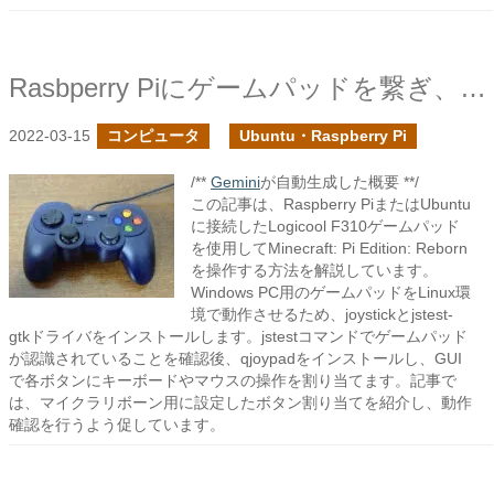
Rasbperry Piにゲームパッドを繋ぎ、マインクラフトを操作する
2022-03-15
コンピュータ
Ubuntu・Raspberry Pi
/**
Gemini
が自動生成した概要 **/
この記事は、Raspberry PiまたはUbuntu
に接続したLogicool F310ゲームパッド
を使用してMinecraft: Pi Edition: Reborn
を操作する方法を解説しています。
Windows PC用のゲームパッドをLinux環
境で動作させるため、joystickとjstest-
gtkドライバをインストールします。jstestコマンドでゲームパッド
が認識されていることを確認後、qjoypadをインストールし、GUI
で各ボタンにキーボードやマウスの操作を割り当てます。記事で
は、マイクラリボーン用に設定したボタン割り当てを紹介し、動作
確認を行うよう促しています。