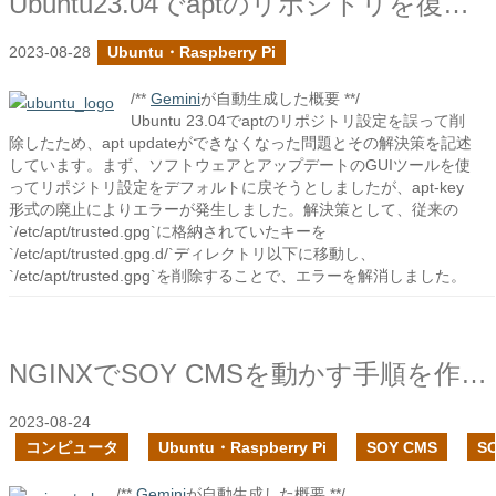
Ubuntu23.04でaptのリポジトリを復元する
2023-08-28
Ubuntu・Raspberry Pi
/**
Gemini
が自動生成した概要 **/
Ubuntu 23.04でaptのリポジトリ設定を誤って削
除したため、apt updateができなくなった問題とその解決策を記述
しています。まず、ソフトウェアとアップデートのGUIツールを使
ってリポジトリ設定をデフォルトに戻そうとしましたが、apt-key
形式の廃止によりエラーが発生しました。解決策として、従来の
`/etc/apt/trusted.gpg`に格納されていたキーを
`/etc/apt/trusted.gpg.d/`ディレクトリ以下に移動し、
`/etc/apt/trusted.gpg`を削除することで、エラーを解消しました。
NGINXでSOY CMSを動かす手順を作成しました
2023-08-24
コンピュータ
Ubuntu・Raspberry Pi
SOY CMS
S
/**
Gemini
が自動生成した概要 **/