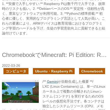
1. **安価で入手しやすい:** Raspberry Piは数千円で入手でき、故障
時のリスクも低い。2. **DebianベースのOS:** 安定性・信頼性が高
く、豊富なソフトウェアが利用可能。3. **Pythonの標準搭載:** 初
心者に優しく、実用的なプログラミング言語として人気が高い。こ
れらの要素により、ARMデバイスは教育現場におけるプログラミ
ング学習のハードルを下げ、生徒の学習意欲向上に貢献できると結
論付けています。
ChromebookでMinecraft: Pi Edition: Rebornを動かしてみた
2022-03-26
コンピュータ
Ubuntu・Raspberry Pi
Chromebook
/**
Gemini
が自動生成した概要 **/
LXC (Linux Containers) は、単一のLinux
カーネル上で複数の分離されたLinuxシ
ステム (コンテナ) を実行するためのOS
レベルの仮想化手法です。各コンテナは
独立したシステムリソース (CPU、メモ