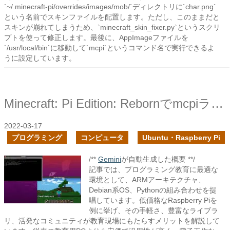
`~/.minecraft-pi/overrides/images/mob/`ディレクトリに`char.png`
という名前でスキンファイルを配置します。ただし、このままだと
スキンが崩れてしまうため、`minecraft_skin_fixer.py`というスクリ
プトを使って修正します。最後に、AppImageファイルを
`/usr/local/bin`に移動して`mcpi`というコマンド名で実行できるよ
うに設定しています。
Minecraft: Pi Edition: Rebornでmcpiライブラリを試す
2022-03-17
プログラミング
コンピュータ
Ubuntu・Raspberry Pi
/**
Gemini
が自動生成した概要 **/
記事では、プログラミング教育に最適な
環境として、ARMアーキテクチャ、
Debian系OS、Pythonの組み合わせを提
唱しています。低価格なRaspberry Piを
例に挙げ、その手軽さ、豊富なライブラ
リ、活発なコミュニティが教育現場にもたらすメリットを解説して