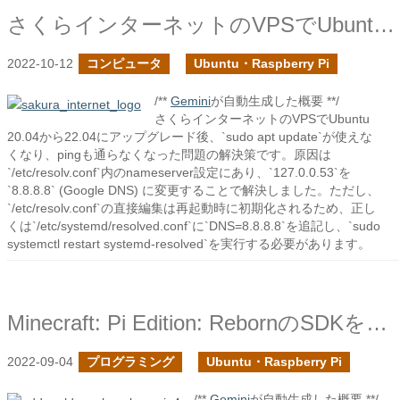
さくらインターネットのVPSでUbuntuのアップグレード後にapt updateが使えなくなった時の対処
2022-10-12
コンピュータ
Ubuntu・Raspberry Pi
/**
Gemini
が自動生成した概要 **/
さくらインターネットのVPSでUbuntu
20.04から22.04にアップグレード後、`sudo apt update`が使えな
くなり、pingも通らなくなった問題の解決策です。原因は
`/etc/resolv.conf`内のnameserver設定にあり、`127.0.0.53`を
`8.8.8.8` (Google DNS) に変更することで解決しました。ただし、
`/etc/resolv.conf`の直接編集は再起動時に初期化されるため、正し
くは`/etc/systemd/resolved.conf`に`DNS=8.8.8.8`を追記し、`sudo
systemctl restart systemd-resolved`を実行する必要があります。
Minecraft: Pi Edition: RebornのSDKを使ってゴールデンシャベルを追加してみた
2022-09-04
プログラミング
Ubuntu・Raspberry Pi
/**
Gemini
が自動生成した概要 **/