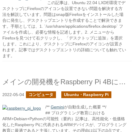
この記事は、Ubuntu 22.04 LXDE環境でデ
スクトップにFirefoxのアイコンを設置できない問題を解決する方
法を解説しています。問題はsnap版Firefoxをインストールした場
合に発生し、デスクトップエントリを作成することで解決できま
す。手順としては、1. `/usr/share/applications/firefox.desktop` フ
ァイルを作成し、必要な情報を記述します。2. メニューから
Firefoxを見つけて右クリックし、「デスクトップに追加」を選択
します。これにより、デスクトップにFirefoxのアイコンが設置さ
れます。記事ではデスクトップエントリの詳細についても触れてい
ます。
メインの開発機をRaspberry Pi 4Bにしてみる
2022-05-04
コンピュータ
Ubuntu・Raspberry Pi
/**
Gemini
が自動生成した概要 **/
## プログラミング教育における
ARM+Debian+Pythonの可能性（要約）記事は、高性能化・低価格
化したRaspberry Piに代表されるARMデバイスが、プログラミング
教育に最適であると主張しています。その理由は以下の3点です。