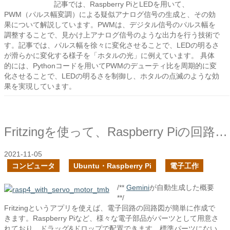
記事では、Raspberry PiとLEDを用いて、
PWM（パルス幅変調）による疑似アナログ信号の生成と、その効
果について解説しています。PWMは、デジタル信号のパルス幅を
調整することで、見かけ上アナログ信号のような出力を行う技術で
す。記事では、パルス幅を徐々に変化させることで、LEDの明るさ
が滑らかに変化する様子を「ホタルの光」に例えています。 具体
的には、Pythonコードを用いてPWMのデューティ比を周期的に変
化させることで、LEDの明るさを制御し、ホタルの点滅のような効
果を実現しています。
Fritzingを使って、Raspberry Piの回路図を作成する
2021-11-05
コンピュータ
Ubuntu・Raspberry Pi
電子工作
/**
Gemini
が自動生成した概要
**/
Fritzingというアプリを使えば、電子回路の回路図が簡単に作成で
きます。Raspberry Piなど、様々な電子部品がパーツとして用意さ
れており、ドラッグ&ドロップで配置できます。標準パーツにない