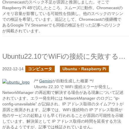
Chromecastのスペック不足が原因と推測しました。そこで
Raspberry Pi 4Bで試したところ、スムーズに動作。Chromecastの
メモリ容量が影響している可能性を指摘し、他のスペックのマシン
での検証を希望しています。追記として、Chromecastの後継機で
あるGoogle TV Streamerでも同様の検証を行った記事へのリンク
が掲載されています。
Ubuntu22.10でWiFiの接続に失敗する時の対処
2022-12-14
コンピュータ
Ubuntu・Raspberry Pi
/**
Gemini
が自動生成した概要 **/
Ubuntu 22.10 で WiFi 接続エラーが発生し、
NetworkManager の再起動で解決する場合がある現象について記述
されています。エラー発生時には NetworkManager のログに "ip-
config-unavailable" が記録され、IP アドレス取得のタイムアウトが
原因と推測されます。記事では、WiFi 接続時の IP アドレス取得が
他のサービスの起動よりも早く行われることが原因の可能性を示唆
しています。解決策として IP アドレス取得の時間を延長する方法
があるようですが、記事では検証されていません。