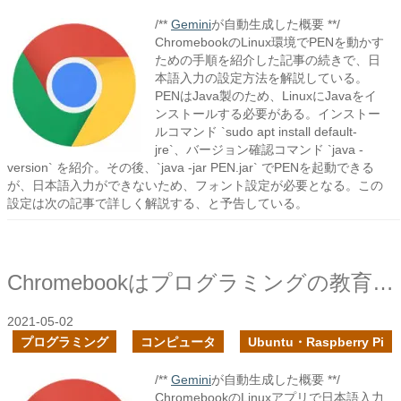
/**
Gemini
が自動生成した概要 **/
ChromebookのLinux環境でPENを動かす
ための手順を紹介した記事の続きで、日
本語入力の設定方法を解説している。
PENはJava製のため、LinuxにJavaをイ
ンストールする必要がある。インストー
ルコマンド `sudo apt install default-
jre`、バージョン確認コマンド `java -
version` を紹介。その後、`java -jar PEN.jar` でPENを起動できる
が、日本語入力ができないため、フォント設定が必要となる。この
設定は次の記事で詳しく解説する、と予告している。
Chromebookはプログラミングの教育の端末として向いているか？を調査する
2021-05-02
プログラミング
コンピュータ
Ubuntu・Raspberry Pi
/**
Gemini
が自動生成した概要 **/
ChromebookのLinuxアプリで日本語入力