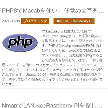
PHP8でMacabを使い、任意の文字列の読み方を取得する
2021-09-08
プログラミング
Ubuntu・Raspberry Pi
/**
Gemini
が自動生成した概要 **/
PHP8でMeCabを使い、文字列の読み方
を取得する方法について記述されていま
す。PHP拡張のphp-mecabがPHP8では
動作しないため、exec関数でMeCabコ
マンドを実行し、出力結果を解析するこ
とで読み方を取得しています。「初心者
用シューズ」を例に、カタカナで「ショシンシャヨウシューズ」、
ひらがなで「しょしんしゃようしゅーず」と出力するコードが紹介
されています。Ubuntu 20.04、PHP 8.0.10環境で動作確認済みで
す。PHP8で動作するMeCabライブラリがあればより良いと述べて
います。
NmapでLAN内のRaspberry Piを探してみる