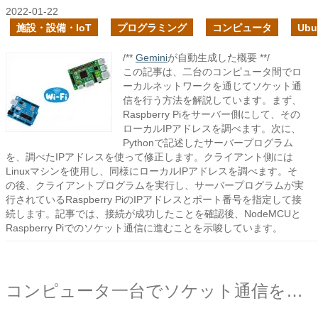
2022-01-22
施設・設備・IoT
プログラミング
コンピュータ
Ubu
/**
Gemini
が自動生成した概要 **/
この記事は、二台のコンピュータ間でロ
ーカルネットワークを通じてソケット通
信を行う方法を解説しています。まず、
Raspberry Piをサーバー側にして、その
ローカルIPアドレスを調べます。次に、
Pythonで記述したサーバープログラム
を、調べたIPアドレスを使って修正します。クライアント側には
Linuxマシンを使用し、同様にローカルIPアドレスを調べます。そ
の後、クライアントプログラムを実行し、サーバープログラムが実
行されているRaspberry PiのIPアドレスとポート番号を指定して接
続します。記事では、接続が成功したことを確認後、NodeMCUと
Raspberry Piでのソケット通信に進むことを示唆しています。
コンピュータ一台でソケット通信を試す