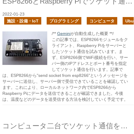
ESP8266とRaspberry Piでソケット通信を試す
2022-01-23
施設・設備・IoT
プログラミング
コンピュータ
Ubu
/**
Gemini
が自動生成した概要 **/
この記事では、ESP8266モジュールをク
ライアント、Raspberry Piをサーバーと
したソケット通信を試みています。ま
ず、ESP8266側でWiFi接続を行い、サー
バー側のIPアドレスとポート番号を指定
してソケット通信を行います。記事で
は、ESP8266から"send socket from esp8266"というメッセージを
サーバーに送信し、サーバー側で受信できていることを確認してい
ます。これにより、ローカルネットワーク内でESP8266から
Raspberry Piにデータを送信できることが確認できました。今後
は、温度などのデータを送受信する方法を検討していく予定です。
コンピュータ二台でソケット通信を試す