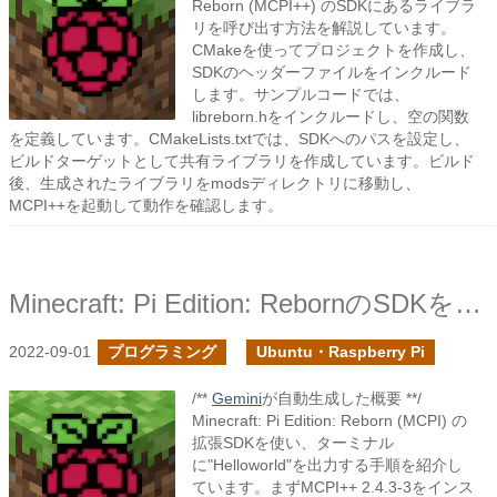
Reborn (MCPI++) のSDKにあるライブラ
リを呼び出す方法を解説しています。
CMakeを使ってプロジェクトを作成し、
SDKのヘッダーファイルをインクルード
します。サンプルコードでは、
libreborn.hをインクルードし、空の関数
を定義しています。CMakeLists.txtでは、SDKへのパスを設定し、
ビルドターゲットとして共有ライブラリを作成しています。ビルド
後、生成されたライブラリをmodsディレクトリに移動し、
MCPI++を起動して動作を確認します。
Minecraft: Pi Edition: RebornのSDKを使ってみる
2022-09-01
プログラミング
Ubuntu・Raspberry Pi
/**
Gemini
が自動生成した概要 **/
Minecraft: Pi Edition: Reborn (MCPI) の
拡張SDKを使い、ターミナル
に"Helloworld"を出力する手順を紹介し
ています。まずMCPI++ 2.4.3-3をインス