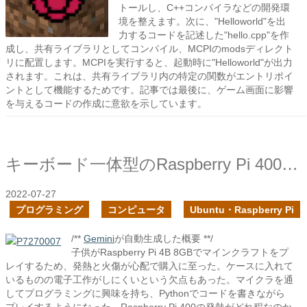
トールし、C++コンパイラなどの開発環
境を整えます。次に、"Helloworld"を出
力するコードを記述した"hello.cpp"を作
成し、共有ライブラリとしてコンパイル、MCPIのmodsディレクト
リに配置します。MCPIを実行すると、起動時に"Helloworld"が出力
されます。これは、共有ライブラリ内の特定の関数がエントリポイ
ントとして機能するためです。記事では最後に、ゲーム画面に影響
を与えるコードの作成に意欲を示しています。
キーボード一体型のRaspberry Pi 400を購入した
2022-07-27
プログラミング
コンピュータ
Ubuntu・Raspberry Pi
/**
Gemini
が自動生成した概要 **/
子供がRaspberry Pi 4B 8GBでマインクラフトをプ
レイするため、発熱と火傷が心配で購入に至った。ケースに入れて
いるものの電子工作がしにくいという欠点もあった。マイクラを通
してプログラミングに興味を持ち、Pythonでコードを書きながら