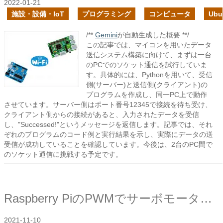
2022-01-21
施設・設備・IoT
プログラミング
コンピュータ
Ubu
/**
Gemini
が自動生成した概要 **/
この記事では、マイコンを用いたデータ
送信システム構築に向けて、まずは一台
のPCでのソケット通信を試行していま
す。具体的には、Pythonを用いて、受信
側(サーバー)と送信側(クライアント)の
プログラムを作成し、同一PC上で動作
させています。サーバー側はポート番号12345で接続を待ち受け、
クライアント側からの接続があると、入力されたデータを受信
し、"Successed!"というメッセージを返信します。記事では、それ
ぞれのプログラムのコード例と実行結果を示し、実際にデータの送
受信が成功していることを確認しています。今後は、2台のPC間で
のソケット通信に挑戦する予定です。
Raspberry PiのPWMでサーボモータを動かしてみる
2021-11-10