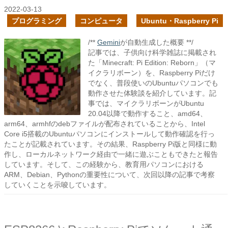
2022-03-13
プログラミング
コンピュータ
Ubuntu・Raspberry Pi
/**
Gemini
が自動生成した概要 **/
記事では、子供向け科学雑誌に掲載され
た「Minecraft: Pi Edition: Reborn」（マ
イクラリボーン）を、Raspberry Piだけ
でなく、普段使いのUbuntuパソコンでも
動作させた体験談を紹介しています。記
事では、マイクラリボーンがUbuntu
20.04以降で動作すること、amd64、
arm64、armhfのdebファイルが配布されていることから、Intel
Core i5搭載のUbuntuパソコンにインストールして動作確認を行っ
たことが記載されています。その結果、Raspberry Pi版と同様に動
作し、ローカルネットワーク経由で一緒に遊ぶこともできたと報告
しています。そして、この経験から、教育用パソコンにおける
ARM、Debian、Pythonの重要性について、次回以降の記事で考察
していくことを示唆しています。