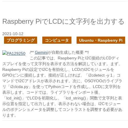
Raspberry PiでLCDに文字列を出力する
2021-10-12
プログラミング
コンピュータ
Ubuntu・Raspberry Pi
/**
Gemini
が自動生成した概要 **/
この記事では、Raspberry PiとI2C接続のLCDディ
スプレイを使って文字列を表示する方法を解説しています。まず、
Raspberry Piの設定でI2Cを有効化し、LCDのI2Cモジュールを
GPIOピンに接続します。接続が正しければ、「i2cdetect -y 1」コ
マンドでI2Cアドレスが表示されます。次に、OSOYOOのライブラ
リ「i2clcda.py」を使ってPythonコードを作成し、LCDに文字列を
表示します。コードでは、ライブラリをインポート後、
「lcd_init()」でLCDを初期化し、「lcd_string()」関数で文字列と表
示位置を指定して出力します。表示されない場合は、I2Cモジュー
ルのポテンショメータを調整してコントラストを調整する必要があ
ります。