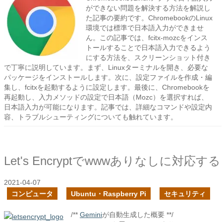
ができない問題を解決する方法を解説し
た記事の要約です。ChromebookのLinux
環境では標準で日本語入力ができませ
ん。この記事では、fcitx-mozcをインス
トールすることで日本語入力できるよう
にする方法を、スクリーンショット付き
で丁寧に説明しています。まず、Linuxターミナルを開き、必要な
パッケージをインストールします。次に、設定ファイルを作成・編
集し、fcitxを起動するように設定します。最後に、Chromebookを
再起動し、入力メソッドの設定で日本語（Mozc）を選択すれば、
日本語入力が可能になります。記事では、詳細なコマンドや設定内
容、トラブルシューティングについても触れています。
Let's Encryptでwwwありなしに対応する
2021-04-07
コンピュータ
Ubuntu・Raspberry Pi
セキュリティ
/**
Gemini
が自動生成した概要 **/