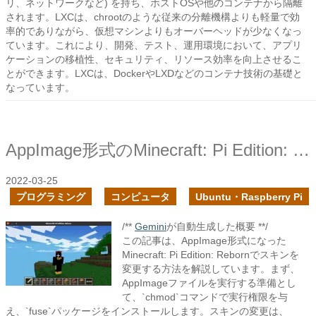
リ、ネットワークなど) を持ち、ホストOSや他のコンテナから隔離
されます。LXCは、chrootのような従来の分離機構よりも軽量で効
率的でありながら、仮想マシンよりもオーバーヘッドが少なくなっ
ています。これにより、開発、テスト、運用環境において、アプリ
ケーションの移植性、セキュリティ、リソース効率を向上させるこ
とができます。LXCは、DockerやLXDなどのコンテナ技術の基礎と
なっています。
AppImage形式のMinecraft: Pi Edition: Rebornでスキンを変更してみた
2022-03-25
プログラミング
コンピュータ
Ubuntu・Raspberry Pi
/**
Gemini
が自動生成した概要 **/
この記事は、AppImage形式になった
Minecraft: Pi Edition: Rebornでスキンを
変更する方法を解説しています。まず、
AppImageファイルを実行する準備とし
て、`chmod`コマンドで実行権限を与
え、`fuse`パッケージをインストールします。スキンの変更は、