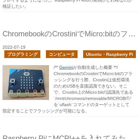
プレイするようになった。Raspberry Pi 400の発熱がどれ程なのか
検証したい。
ChromebookのCrostiniでMicro:bitのフラッシングをしてみた
2022-07-19
プログラミング
コンピュータ
Ubuntu・Raspberry Pi
/**
Gemini
が自動生成した概要 **/
ChromebookのCrostiniでMicro:bitのフラ
ッシングを行う際、Crostiniは仮想環境
のためUSBを直接認識できない。そこ
で、Crostini上のMicro:bitの認識先である
`/mnt/chromeos/removable/MICROBIT/`
を`uflash`コマンドのターゲットとして
指定することでフラッシングが可能になる。
Raspberry PiにMCPI++を入れてみた