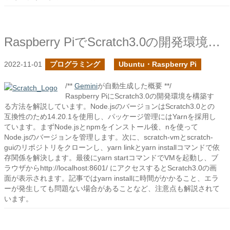
Raspberry PiでScratch3.0の開発環境を構築する
2022-11-01
プログラミング
Ubuntu・Raspberry Pi
/**
Gemini
が自動生成した概要 **/
Raspberry PiにScratch3.0の開発環境を構築す
る方法を解説しています。Node.jsのバージョンはScratch3.0との
互換性のため14.20.1を使用し、パッケージ管理にはYarnを採用し
ています。まずNode.jsとnpmをインストール後、nを使って
Node.jsのバージョンを管理します。次に、scratch-vmとscratch-
guiのリポジトリをクローンし、yarn linkとyarn installコマンドで依
存関係を解決します。最後にyarn startコマンドでVMを起動し、ブ
ラウザからhttp://localhost:8601/ にアクセスするとScratch3.0の画
面が表示されます。記事ではyarn installに時間がかかること、エラ
ーが発生しても問題ない場合があることなど、注意点も解説されて
います。