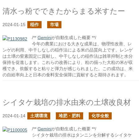
清水っ粉でできたからまる米すたー
2024-01-15
稲作
市場
/**
Gemini
が自動生成した概要 **/
今年の農業における大きな成果は、物理性改善、レ
ンゲの利用、中干しなしの稲作法による米の品質向上です。レンゲ
は土壌の窒素固定に貢献し、中干しなしの稲作法は雑草抑制と水分
保持を促進します。これらの改善により、粒の揃った大粒の米が収
穫でき、炊飯すると粘りと弾力が感じられました。この成功は、米
の自給率向上と日本の食料安全保障に貢献すると期待されます。
シイタケ栽培の排水由来の土壌改良材
2024-01-14
土壌環境
堆肥・肥料
化学全般
/**
Gemini
が自動生成した概要 **/
シイタケ栽培の排水はタンニンを分解するシイタケ