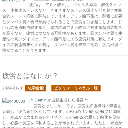
疲労は、アミノ酸不足、ウイルス感染、酸化ストレ
ス、小胞体ストレスなど、さまざまなストレス因子が引き起こす統
合的ストレス応答に関与しています。アミノ酸不足は、酵素に必要
なタンパク質の合成が妨げられることで疲労を引き起こします。甘
いものを過剰摂取すると、体内の総アミノ酸量に対する糖質の割合
が高くなり、疲労につながる可能性があります。高タンパク質で生
産性の高いダイズは、アミノ酸不足による疲労対策に有効です。ダ
イズの脱脂粉末や大豆肉は、タンパク質を豊富に含み、疲労回復に
役立てることができます。
疲労とはなにか？
2024-01-10
化学全般
ビタミン・ミネラル・味
/**
Gemini
が自動生成した概要 **/
「疲労とはなにか」では、疲労を細胞機能の障害と
定義し、疲労感と区別しています。eIF2αのリン酸化が疲労に関連
し、米ぬかに含まれるγ-オリザノールがeIF2αの脱リン酸化を促進
し、心臓の炎症を抑制することが示されています。ただし、米ぬか