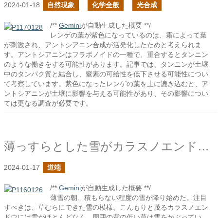
2024-01-18
自然現象
化学全般
光合成
/**
Gemini
が自動生成した概要 **/
レンゲの葉が紫色になっているのは、霜によって葉
が刺激され、アントシアニン合成が活発化したためと考えられま
す。アントシアニンはフラボノイドの一種で、重合するとタンニン
のような働きをする可能性があります。記事では、タンニンが土壌
中のタンパク質と結合し、窒素の可給性を低下させる可能性につい
て考察しています。紫色になったレンゲの葉を土に漉き込むと、ア
ントシアニンが土壌に影響を与える可能性があり、その影響につい
ては更なる調査が必要です。
薄っすらとした雪がカラスノエンドウの強さを際立たせる
2024-01-17
道端
/**
Gemini
が自動生成した概要 **/
薄雪の朝、積もらない程度の雪が降り始めた。注目
すべきは、草むらにできた雪の模様。こんもりと茂るカラスノエン
ドウには雪がほとんどなく、周囲の背の低い草は雪をかぶってい