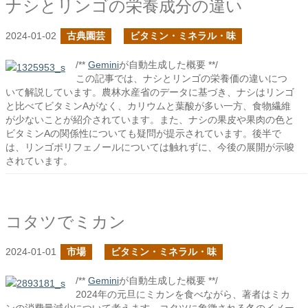
ナシとリンゴの栄養成分の違い
2024-01-02
古典園芸
ビタミン・ミネラル・味
/**
Gemini
が自動生成した概要 **/
この記事では、ナシとリンゴの栄養価の違いにつ
いて解説しています。農林水産省のデータに基づき、ナシはリンゴ
と比べてビタミンAがなく、カリウムと葉酸が多い一方、食物繊維
が少ないことが紹介されています。また、ナシの果皮や果肉の色と
ビタミンAの関係性についても疑問が提示されています。後半で
は、リンゴポリフェノールについては触れずに、今後の展開が示唆
されています。
コタツでミカン
2024-01-01
市場
ビタミン・ミネラル・味
/**
Gemini
が自動生成した概要 **/
2024年の元旦にミカンを食べながら、著者はミカ