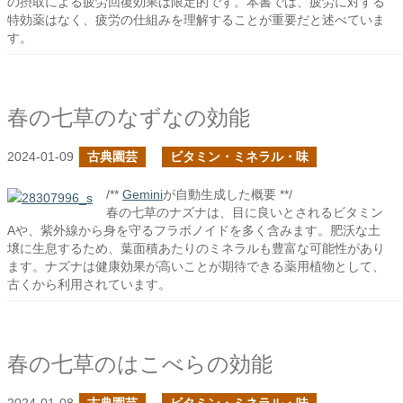
の摂取による疲労回復効果は限定的です。本書では、疲労に対する
特効薬はなく、疲労の仕組みを理解することが重要だと述べていま
す。
春の七草のなずなの効能
2024-01-09
古典園芸
ビタミン・ミネラル・味
/**
Gemini
が自動生成した概要 **/
春の七草のナズナは、目に良いとされるビタミン
Aや、紫外線から身を守るフラボノイドを多く含みます。肥沃な土
壌に生息するため、葉面積あたりのミネラルも豊富な可能性があり
ます。ナズナは健康効果が高いことが期待できる薬用植物として、
古くから利用されています。
春の七草のはこべらの効能