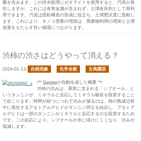
菌を含みます。この排水処理にゼオライトを使用すると、汚泥が発
生しますが、これには有害金属が含まれず、土壌改良剤として再利
用できます。汚泥は団粒構造の形成に役立ち、土壌肥沃度に貢献し
ます。これにより、キノコ需要の増加は、廃棄物利用の増加と土壌
改善をもたらす良い循環につながります。
渋柿の渋さはどうやって消える？
2024-01-13
自然現象
化学全般
古典園芸
/**
Gemini
が自動生成した概要 **/
渋柿の渋みは、果実に含まれる「シブオール」と
いうタンニンが、ミネラルと反応してミネラル吸収を阻害すること
で起こります。時間が経つにつれて渋みが減るのは、柿の熟成过程
中に発生するアセトアルデヒドがタンニン同士を結合し、アセトア
ルデヒドは一部のタンニンがミネラルと反応するのを阻害するため
です。この反応により、シブオールが水に溶けにくくなり、渋みが
低減します。