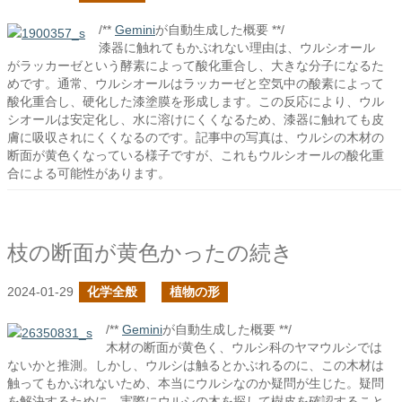
/**
Gemini
が自動生成した概要 **/
漆器に触れてもかぶれない理由は、ウルシオール
がラッカーゼという酵素によって酸化重合し、大きな分子になるた
めです。通常、ウルシオールはラッカーゼと空気中の酸素によって
酸化重合し、硬化した漆塗膜を形成します。この反応により、ウル
シオールは安定化し、水に溶けにくくなるため、漆器に触れても皮
膚に吸収されにくくなるのです。記事中の写真は、ウルシの木材の
断面が黄色くなっている様子ですが、これもウルシオールの酸化重
合による可能性があります。
枝の断面が黄色かったの続き
2024-01-29
化学全般
植物の形
/**
Gemini
が自動生成した概要 **/
木材の断面が黄色く、ウルシ科のヤマウルシでは
ないかと推測。しかし、ウルシは触るとかぶれるのに、この木材は
触ってもかぶれないため、本当にウルシなのか疑問が生じた。疑問
を解決するために、実際にウルシの木を探して樹皮を確認すること