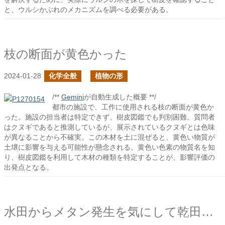
と、ウルシかぶれのメカニズムを調べる必要がある。
枝の断面が黄色かった
2024-01-28
化学全般
植物の形
/**
Gemini
が自動生成した概要 **/
都市の施設で、工作に使用される枝の断面が黄色か
った。施設の担当者は特定できず、樹皮図鑑でも判別困難。質問者
はクヌギであると推測しているが、展示されているクヌギとは色味
が異なることから不確実。この木材を土に混ぜると、黄色い物質が
土壌に影響を与える可能性が懸念される。黄色い色素の物質名を知
り、樹皮図鑑を利用して木材の種類を特定することが、影響評価の
出発点となる。
水田からメタン発生を気にして乾田にすることは良い手なのだろうか？