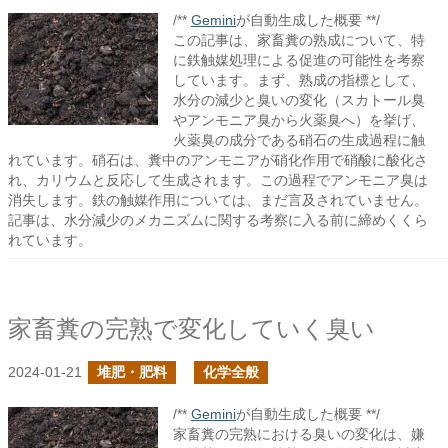
/**
Gemini
が自動生成した概要 **/
この記事は、家畜糞の熟成について、特
に鉄触媒処理による促進の可能性を考察
しています。まず、熟成の指標として、
水分の減少と臭いの変化（スカトール臭
やアンモニア臭から火薬臭へ）を挙げ、
火薬臭の成分である硝石の生成過程に触
れています。硝石は、糞中のアンモニアが硝化作用で硝酸に酸化さ
れ、カリウムと反応して生成されます。この過程でアンモニア臭は
消失します。鉄の触媒作用については、まだ言及されていません。
記事は、水分減少のメカニズムに関する考察に入る前に締めくくら
れています。
家畜糞の完熟で変化していく臭い
2024-01-21
堆肥・肥料
化学全般
/**
Gemini
が自動生成した概要 **/
家畜糞の完熟における臭いの変化は、嫌