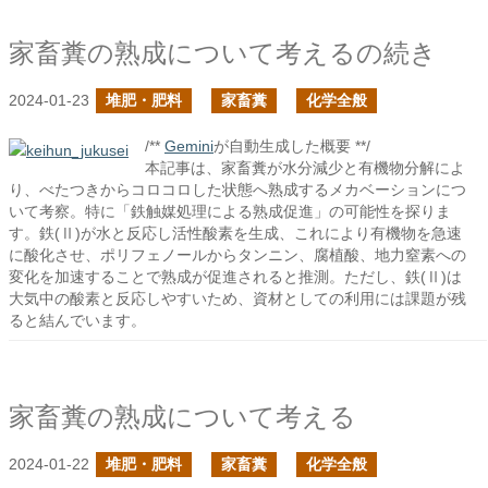
家畜糞の熟成について考えるの続き
2024-01-23
堆肥・肥料
家畜糞
化学全般
/**
Gemini
が自動生成した概要 **/
本記事は、家畜糞が水分減少と有機物分解によ
り、べたつきからコロコロした状態へ熟成するメカベーションにつ
いて考察。特に「鉄触媒処理による熟成促進」の可能性を探りま
す。鉄(Ⅱ)が水と反応し活性酸素を生成、これにより有機物を急速
に酸化させ、ポリフェノールからタンニン、腐植酸、地力窒素への
変化を加速することで熟成が促進されると推測。ただし、鉄(Ⅱ)は
大気中の酸素と反応しやすいため、資材としての利用には課題が残
ると結んでいます。
家畜糞の熟成について考える
2024-01-22
堆肥・肥料
家畜糞
化学全般