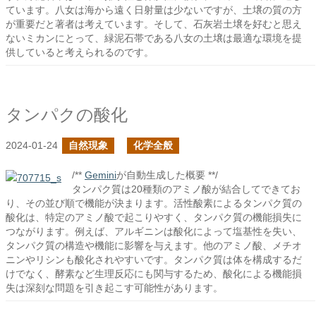
ています。八女は海から遠く日射量は少ないですが、土壌の質の方
が重要だと著者は考えています。そして、石灰岩土壌を好むと思え
ないミカンにとって、緑泥石帯である八女の土壌は最適な環境を提
供していると考えられるのです。
タンパクの酸化
2024-01-24
自然現象
化学全般
/**
Gemini
が自動生成した概要 **/
タンパク質は20種類のアミノ酸が結合してできてお
り、その並び順で機能が決まります。活性酸素によるタンパク質の
酸化は、特定のアミノ酸で起こりやすく、タンパク質の機能損失に
つながります。例えば、アルギニンは酸化によって塩基性を失い、
タンパク質の構造や機能に影響を与えます。他のアミノ酸、メチオ
ニンやリシンも酸化されやすいです。タンパク質は体を構成するだ
けでなく、酵素など生理反応にも関与するため、酸化による機能損
失は深刻な問題を引き起こす可能性があります。