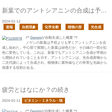
新葉でのアントシアニンの合成は予想よりも早かった
2024-01-12
道端
自然現象
化学全般
植物の形
光合成
/**
Gemini
が自動生成した概要 **/
ノゲシの新葉は予想よりも早くアントシアニンを合
成し始めた。中心部で展開した新葉は緑色だが、その縁の一部が紅
色に変色している。これは、新葉でもアントシアニン合成が早期か
ら開始されていることを示す。アントシアニンは、光合成産物から
二次代謝によって合成され、植物体に紫外線などの有害な光線から
保護する役割がある。
疲労とはなにか？の続き
2024-01-11
ビタミン・ミネラル・味
/**
Gemini
が自動生成した概要 **/