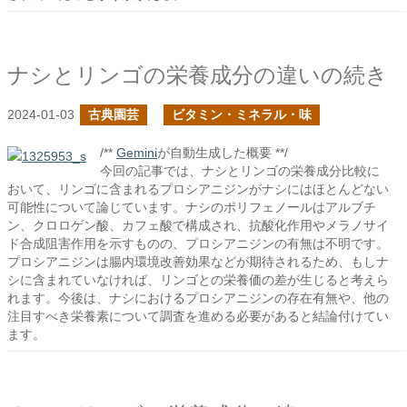
ナシとリンゴの栄養成分の違いの続き
2024-01-03
古典園芸
ビタミン・ミネラル・味
/**
Gemini
が自動生成した概要 **/
今回の記事では、ナシとリンゴの栄養成分比較に
おいて、リンゴに含まれるプロシアニジンがナシにはほとんどない
可能性について論じています。ナシのポリフェノールはアルブチ
ン、クロロゲン酸、カフェ酸で構成され、抗酸化作用やメラノサイ
ド合成阻害作用を示すものの、プロシアニジンの有無は不明です。
プロシアニジンは腸内環境改善効果などが期待されるため、もしナ
シに含まれていなければ、リンゴとの栄養価の差が生じると考えら
れます。今後は、ナシにおけるプロシアニジンの存在有無や、他の
注目すべき栄養素について調査を進める必要があると結論付けてい
ます。