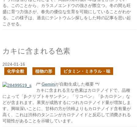
る。このことから、カラスノエンドウの強さが際立つ。冬の間も旺
盛に育つ力強さが、春先の優位な生育を可能にしていることがわか
る。この様子は、過去にテントウムシ探しをした時の記事を思い起
こさせる。
カキに含まれる色素
2024-01-16
化学全般
植物の形
ビタミン・ミネラル・味
/**
Gemini
が自動生成した概要 **/
カキに含まれる主な色素はカロテノイドで、品種
によって「β-クリプトキサンチン」「リコペン」「β-カロテン」な
どが含まれます。果実が成熟するにつれカロテノイド量が増加しま
す。興味深いことに、甘柿の方が渋柿よりもカロテノイド含有量が
高く、これは渋柿のタンニンがカロテノイドと反応して消費される
可能性があることを示唆しています。