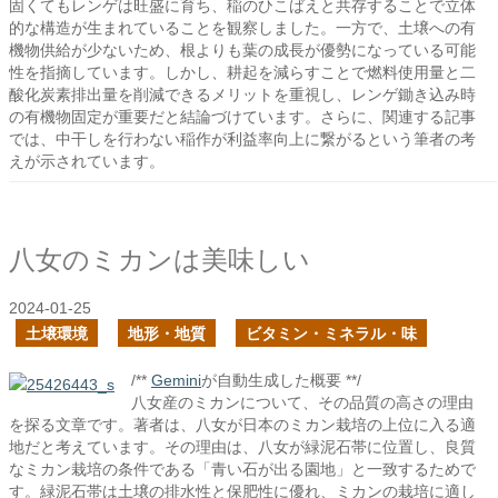
固くてもレンゲは旺盛に育ち、稲のひこばえと共存することで立体
的な構造が生まれていることを観察しました。一方で、土壌への有
機物供給が少ないため、根よりも葉の成長が優勢になっている可能
性を指摘しています。しかし、耕起を減らすことで燃料使用量と二
酸化炭素排出量を削減できるメリットを重視し、レンゲ鋤き込み時
の有機物固定が重要だと結論づけています。さらに、関連する記事
では、中干しを行わない稲作が利益率向上に繋がるという筆者の考
えが示されています。
八女のミカンは美味しい
2024-01-25
土壌環境
地形・地質
ビタミン・ミネラル・味
/**
Gemini
が自動生成した概要 **/
八女産のミカンについて、その品質の高さの理由
を探る文章です。著者は、八女が日本のミカン栽培の上位に入る適
地だと考えています。その理由は、八女が緑泥石帯に位置し、良質
なミカン栽培の条件である「青い石が出る園地」と一致するためで
す。緑泥石帯は土壌の排水性と保肥性に優れ、ミカンの栽培に適し