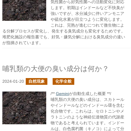
気性菌から好気性菌への活動変化に対応
します。初期はインドールなど不快臭が
強いですが、水分減少に伴いアンモニア
や硫化水素が目立つように変化します。
これは、完熟が進むにつれて微生物によ
る分解プロセスが変化し、発生する臭気成分も変化するためです。
堆肥化施設の報告書でも、好気・嫌気分解における臭気成分の違い
が指摘されています。
哺乳類の大便の臭い成分は何か？
2024-01-20
自然現象
化学全般
/**
Gemini
が自動生成した概要 **/
哺乳類の大便の臭い成分は、スカトール
やインドールなどのインドール環を含む
化合物です。これらは、セロトニンやメ
ラトニンのような神経伝達物質の代謝産
物であると考えられています。インドー
ルは、白色腐朽菌（キノコ）によって分