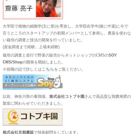
大学院で植物の細胞学(主に形)を専攻し、大学院在学中(後に中退)に今で
言うところのスタートアップの初期メンバーとして参画し、農薬を使わな
い栽培の調査と技法の開発を行っていました。
(資金調達まで経験。上場未経験)
栽培の調査と並行で野菜の販売からネットショップのCMSの
SOY
CMS/Shop
の開発を開始しました。
こちら
※前職の話で詳しくは
をご覧ください。
以前、神奈川県の養鶏場、
株式会社コトブキ園
さんで高品質な鶏糞堆肥の
製造に関わらせていただきました。
株式会社京都農販
で技術顧問をしています。