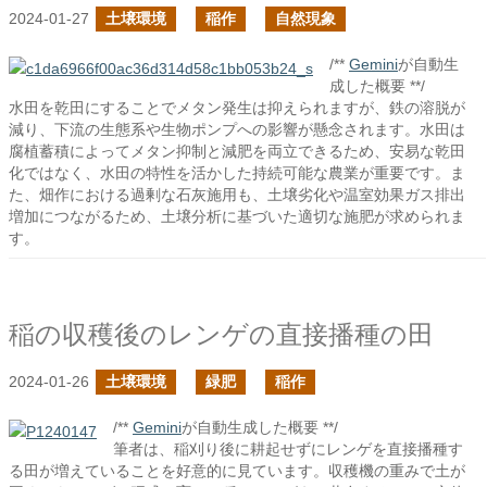
2024-01-27
土壌環境
稲作
自然現象
/**
Gemini
が自動生
成した概要 **/
水田を乾田にすることでメタン発生は抑えられますが、鉄の溶脱が
減り、下流の生態系や生物ポンプへの影響が懸念されます。水田は
腐植蓄積によってメタン抑制と減肥を両立できるため、安易な乾田
化ではなく、水田の特性を活かした持続可能な農業が重要です。ま
た、畑作における過剰な石灰施用も、土壌劣化や温室効果ガス排出
増加につながるため、土壌分析に基づいた適切な施肥が求められま
す。
稲の収穫後のレンゲの直接播種の田
2024-01-26
土壌環境
緑肥
稲作
/**
Gemini
が自動生成した概要 **/
筆者は、稲刈り後に耕起せずにレンゲを直接播種す
る田が増えていることを好意的に見ています。収穫機の重みで土が