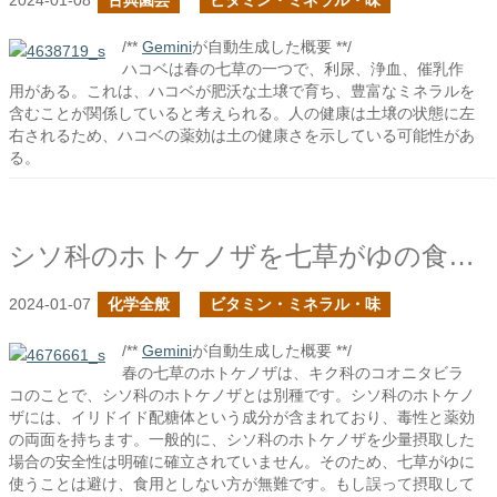
2024-01-08
古典園芸
ビタミン・ミネラル・味
/**
Gemini
が自動生成した概要 **/
ハコベは春の七草の一つで、利尿、浄血、催乳作
用がある。これは、ハコベが肥沃な土壌で育ち、豊富なミネラルを
含むことが関係していると考えられる。人の健康は土壌の状態に左
右されるため、ハコベの薬効は土の健康さを示している可能性があ
る。
シソ科のホトケノザを七草がゆの食材として用いて大丈夫か？
2024-01-07
化学全般
ビタミン・ミネラル・味
/**
Gemini
が自動生成した概要 **/
春の七草のホトケノザは、キク科のコオニタビラ
コのことで、シソ科のホトケノザとは別種です。シソ科のホトケノ
ザには、イリドイド配糖体という成分が含まれており、毒性と薬効
の両面を持ちます。一般的に、シソ科のホトケノザを少量摂取した
場合の安全性は明確に確立されていません。そのため、七草がゆに
使うことは避け、食用としない方が無難です。もし誤って摂取して