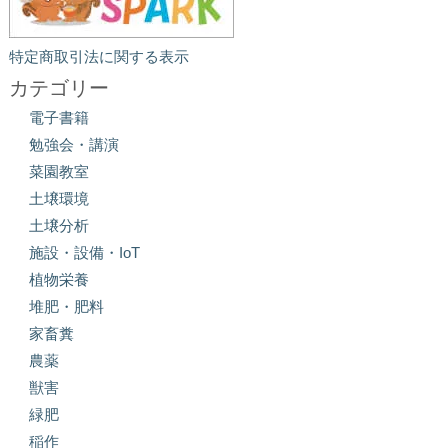
特定商取引法に関する表示
カテゴリー
電子書籍
勉強会・講演
菜園教室
土壌環境
土壌分析
施設・設備・IoT
植物栄養
堆肥・肥料
家畜糞
農薬
獣害
緑肥
稲作