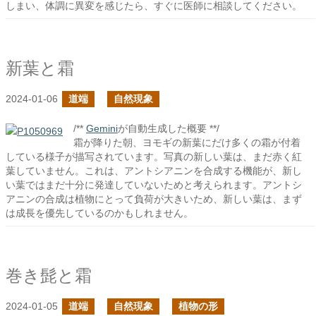
しまい、体調に異変を感じたら、すぐに医師に相談してください。
新葉と霜
2024-01-06
道端
自然現象
/**
Gemini
が自動生成した概要 **/
霜が降りた朝、ヨモギの新葉にだけ多くの霜が付着
している様子が描写されています。写真の新しい葉は、まだ赤く紅
葉していません。これは、アントシアニンを合成する機能が、新し
い葉ではまだ十分に発達していないためと考えられます。アントシ
アニンの合成は植物にとって負荷が大きいため、新しい葉は、まず
は成長を優先しているのかもしれません。
巻き髭と霜
2024-01-05
道端
自然現象
植物の形