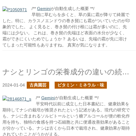
/**
Gemini
が自動生成した概要 **/
早朝に草むらを歩くと、草の葉に霜が降りて綺麗で
した。特に、カラスノエンドウの巻き髭にも霜がついていたのが印
象的でした。 よく見ると、巻き髭の付け根には霜が多いのに、先
端には少ない。 これは、巻き髭の先端ほど表面の水分が少なく、
霜ができにくいためでしょうか？ あるいは、先端の霜が先に溶け
てしまった可能性もありますね。 真実が気になります。
ナシとリンゴの栄養成分の違いの続きの続き
2024-01-04
古典園芸
ビタミン・ミネラル・味
/**
Gemini
が自動生成した概要 **/
平安時代以前に成立した日本書紀に、健康効果を
期待してナシの栽培が推奨されたという記述がある。現代の研究で
も、ナシに含まれるソルビトールという糖アルコールが便の軟化作
用を持ち、独特の食感を持つ石細胞と共に便通改善効果があること
が分かっている。ナシは古くから日本で栽培され、健康効果が期待
されていたことがうかがえる。