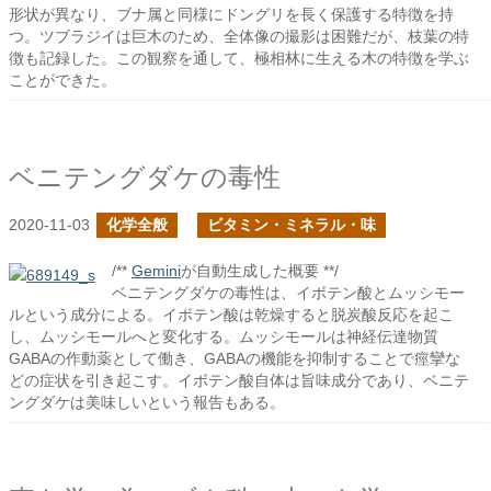
形状が異なり、ブナ属と同様にドングリを長く保護する特徴を持
つ。ツブラジイは巨木のため、全体像の撮影は困難だが、枝葉の特
徴も記録した。この観察を通して、極相林に生える木の特徴を学ぶ
ことができた。
ベニテングダケの毒性
2020-11-03
化学全般
ビタミン・ミネラル・味
/**
Gemini
が自動生成した概要 **/
ベニテングダケの毒性は、イボテン酸とムッシモー
ルという成分による。イボテン酸は乾燥すると脱炭酸反応を起こ
し、ムッシモールへと変化する。ムッシモールは神経伝達物質
GABAの作動薬として働き、GABAの機能を抑制することで痙攣な
どの症状を引き起こす。イボテン酸自体は旨味成分であり、ベニテ
ングダケは美味しいという報告もある。