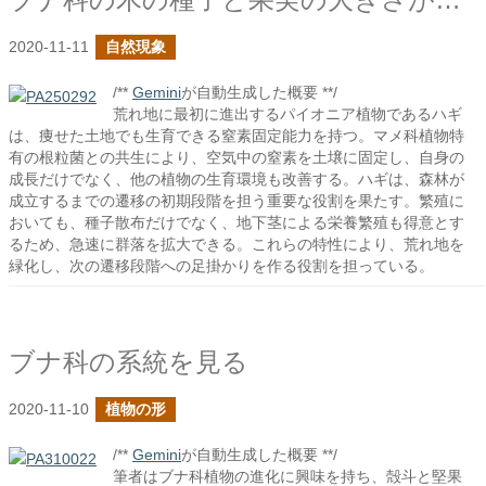
2020-11-11
自然現象
/**
Gemini
が自動生成した概要 **/
荒れ地に最初に進出するパイオニア植物であるハギ
は、痩せた土地でも生育できる窒素固定能力を持つ。マメ科植物特
有の根粒菌との共生により、空気中の窒素を土壌に固定し、自身の
成長だけでなく、他の植物の生育環境も改善する。ハギは、森林が
成立するまでの遷移の初期段階を担う重要な役割を果たす。繁殖に
おいても、種子散布だけでなく、地下茎による栄養繁殖も得意とす
るため、急速に群落を拡大できる。これらの特性により、荒れ地を
緑化し、次の遷移段階への足掛かりを作る役割を担っている。
ブナ科の系統を見る
2020-11-10
植物の形
/**
Gemini
が自動生成した概要 **/
筆者はブナ科植物の進化に興味を持ち、殻斗と堅果