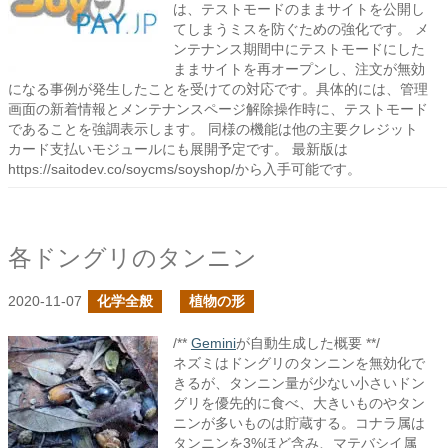
は、テストモードのままサイトを公開し
てしまうミスを防ぐための強化です。 メ
ンテナンス期間中にテストモードにした
ままサイトを再オープンし、注文が無効
になる事例が発生したことを受けての対応です。具体的には、管理
画面の新着情報とメンテナンスページ解除操作時に、テストモード
であることを強調表示します。 同様の機能は他の主要クレジット
カード支払いモジュールにも展開予定です。 最新版は
https://saitodev.co/soycms/soyshop/から入手可能です。
各ドングリのタンニン
2020-11-07
化学全般
植物の形
/**
Gemini
が自動生成した概要 **/
ネズミはドングリのタンニンを無効化で
きるが、タンニン量が少ない小さいドン
グリを優先的に食べ、大きいものやタン
ニンが多いものは貯蔵する。コナラ属は
タンニンを3%ほど含み、マテバシイ属