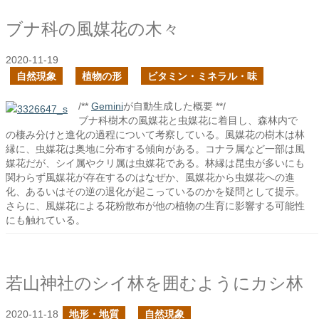
ブナ科の風媒花の木々
2020-11-19
自然現象
植物の形
ビタミン・ミネラル・味
/**
Gemini
が自動生成した概要 **/
ブナ科樹木の風媒花と虫媒花に着目し、森林内で
の棲み分けと進化の過程について考察している。風媒花の樹木は林
縁に、虫媒花は奥地に分布する傾向がある。コナラ属など一部は風
媒花だが、シイ属やクリ属は虫媒花である。林縁は昆虫が多いにも
関わらず風媒花が存在するのはなぜか、風媒花から虫媒花への進
化、あるいはその逆の退化が起こっているのかを疑問として提示。
さらに、風媒花による花粉散布が他の植物の生育に影響する可能性
にも触れている。
若山神社のシイ林を囲むようにカシ林
2020-11-18
地形・地質
自然現象