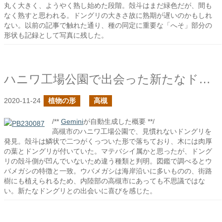
丸く大きく、ようやく熟し始めた段階。殻斗はまだ緑色だが、間も
なく熟すと思われる。ドングリの大きさ故に熟期が遅いのかもしれ
ない。以前の記事で触れた通り、種の同定に重要な「へそ」部分の
形状も記録として写真に残した。
ハニワ工場公園で出会った新たなドングリの木
2020-11-24
植物の形
高槻
/**
Gemini
が自動生成した概要 **/
高槻市のハニワ工場公園で、見慣れないドングリを
発見。殻斗は鱗状で二つがくっついた形で落ちており、木には肉厚
の葉とドングリが付いていた。マテバシイ属かと思ったが、ドング
リの殻斗側が凹んでいないため違う種類と判明。図鑑で調べるとウ
バメガシの特徴と一致。ウバメガシは海岸沿いに多いものの、街路
樹にも植えられるため、内陸部の高槻市にあっても不思議ではな
い。新たなドングリとの出会いに喜びを感じた。