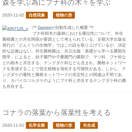
森を学ぶ為にブナ科の木々を学ぶ
2020-11-02
自然現象
植物の形
/**
Gemini
が自動生成した概要 **/
ブナ科樹木の森林における優位性について、外生
菌根菌との共生関係が要因として考えられている。京都大学出版会
発行の「どんぐりの生物学」ではこの説を取り上げているが、決定
的な証拠はない。外生菌根菌は、共立出版「基礎から学べる菌類生
態学」によると、担子菌門や子嚢菌門の菌類で、マツ科、ブナ科な
どの樹木と共生する。テングダケ科なども含まれ、菌根ネットワー
クを形成することで宿主植物を強化する可能性がある。しかし、テ
ングダケの毒性と菌根ネットワークの安定性との関連は不明であ
り、カバイロツルタケのようにブナ科と共生するテングダケ科の菌
も存在する。
コナラの落葉から落葉性を考える
2020-11-01
化学全般
植物の形
光合成