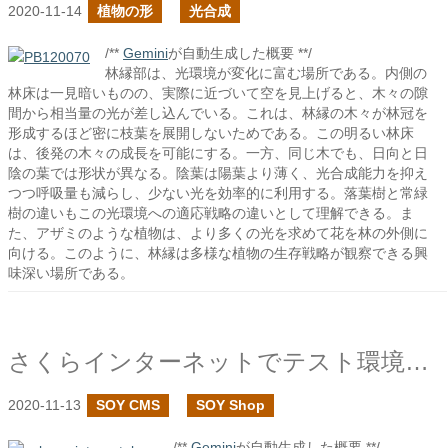
2020-11-14
植物の形
光合成
/**
Gemini
が自動生成した概要 **/
林縁部は、光環境が変化に富む場所である。内側の
林床は一見暗いものの、実際に近づいて空を見上げると、木々の隙
間から相当量の光が差し込んでいる。これは、林縁の木々が林冠を
形成するほど密に枝葉を展開しないためである。この明るい林床
は、後発の木々の成長を可能にする。一方、同じ木でも、日向と日
陰の葉では形状が異なる。陰葉は陽葉より薄く、光合成能力を抑え
つつ呼吸量も減らし、少ない光を効率的に利用する。落葉樹と常緑
樹の違いもこの光環境への適応戦略の違いとして理解できる。ま
た、アザミのような植物は、より多くの光を求めて花を林の外側に
向ける。このように、林縁は多様な植物の生存戦略が観察できる興
味深い場所である。
さくらインターネットでテスト環境を作って、SOYCMSとSOYShopを動かしてみる
2020-11-13
SOY CMS
SOY Shop
/**
Gemini
が自動生成した概要 **/