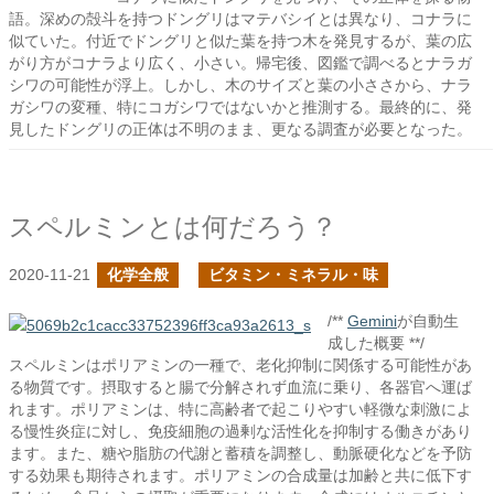
語。深めの殻斗を持つドングリはマテバシイとは異なり、コナラに
似ていた。付近でドングリと似た葉を持つ木を発見するが、葉の広
がり方がコナラより広く、小さい。帰宅後、図鑑で調べるとナラガ
シワの可能性が浮上。しかし、木のサイズと葉の小ささから、ナラ
ガシワの変種、特にコガシワではないかと推測する。最終的に、発
見したドングリの正体は不明のまま、更なる調査が必要となった。
スペルミンとは何だろう？
2020-11-21
化学全般
ビタミン・ミネラル・味
/**
Gemini
が自動生
成した概要 **/
スペルミンはポリアミンの一種で、老化抑制に関係する可能性があ
る物質です。摂取すると腸で分解されず血流に乗り、各器官へ運ば
れます。ポリアミンは、特に高齢者で起こりやすい軽微な刺激によ
る慢性炎症に対し、免疫細胞の過剰な活性化を抑制する働きがあり
ます。また、糖や脂肪の代謝と蓄積を調整し、動脈硬化などを予防
する効果も期待されます。ポリアミンの合成量は加齢と共に低下す