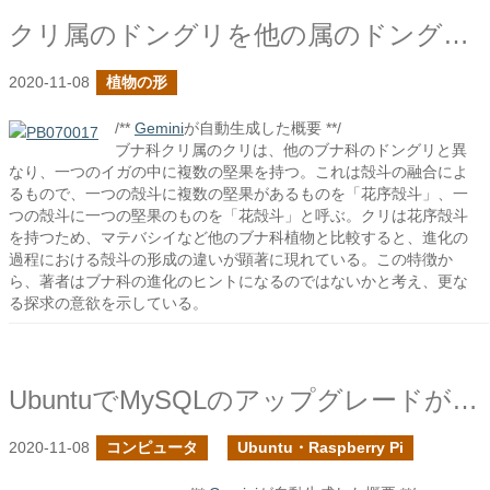
クリ属のドングリを他の属のドングリと比較してみる
2020-11-08
植物の形
/**
Gemini
が自動生成した概要 **/
ブナ科クリ属のクリは、他のブナ科のドングリと異
なり、一つのイガの中に複数の堅果を持つ。これは殻斗の融合によ
るもので、一つの殻斗に複数の堅果があるものを「花序殻斗」、一
つの殻斗に一つの堅果のものを「花殻斗」と呼ぶ。クリは花序殻斗
を持つため、マテバシイなど他のブナ科植物と比較すると、進化の
過程における殻斗の形成の違いが顕著に現れている。この特徴か
ら、著者はブナ科の進化のヒントになるのではないかと考え、更な
る探求の意欲を示している。
UbuntuでMySQLのアップグレードが停止する原因を探る
2020-11-08
コンピュータ
Ubuntu・Raspberry Pi