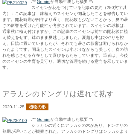
/**
Gemini
が自動生成した概要 **/
スイセンが花をつけている記事の要約（250文字以
内）：この記事は、鉢植えのスイセンが開花したことを報告してい
ます。開花時期が例年より遅く、開花数も少ないことから、夏の暑
さの影響を受けた可能性が考察されています。スイセンの球根は、
通常秋に植え付けますが、この記事のスイセンは前年の開花後に植
え替えをせず、鉢のまま夏越ししました。夏越し中は水やりを控
え、日陰に置いていましたが、それでも暑さの影響は避けられなか
ったようです。開花したスイセンは小ぶりながらも美しく、春の訪
れを感じさせる存在として喜びをもたらしています。筆者は、今後
のスイセンの生育を見守り、適切な管理を続ける意向を示していま
す。
アラカシのドングリは遅れて熟す
2020-11-25
植物の形
/**
Gemini
が自動生成した概要 **/
シラカシの近くにアラカシの木があり、ドングリの
熟期が遅いことが観察された。アラカシのドングリはシラカシより