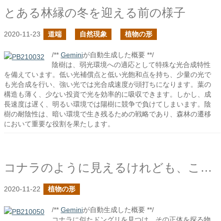
とある林縁の冬を迎える前の様子
2020-11-23
道端
自然現象
植物の形
/**
Gemini
が自動生成した概要 **/
陰樹は、弱光環境への適応として特殊な光合成特性
を備えています。低い光補償点と低い光飽和点を持ち、少量の光で
も光合成を行い、強い光では光合成速度が頭打ちになります。葉の
構造も薄く、少ない投資で光を効率的に吸収できます。しかし、成
長速度は遅く、明るい環境では陽樹に競争で負けてしまいます。陰
樹の耐陰性は、暗い環境で生き残るための戦略であり、森林の遷移
において重要な役割を果たします。
コナラのように見えるけれども、このドングリは一体何だ？
2020-11-22
植物の形
/**
Gemini
が自動生成した概要 **/
コナラに似たドングリを見つけ、その正体を探る物