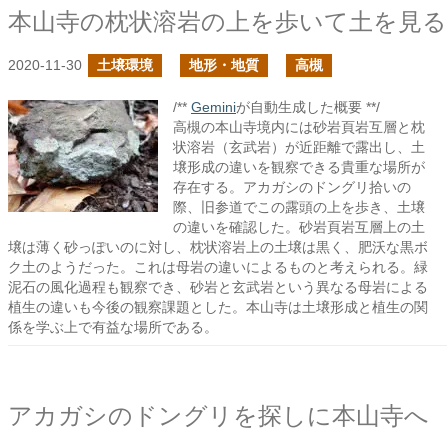
本山寺の枕状溶岩の上を歩いて土を見る
2020-11-30
土壌環境
地形・地質
高槻
/**
Gemini
が自動生成した概要 **/
高槻の本山寺境内には砂岩頁岩互層と枕
状溶岩（玄武岩）が近距離で露出し、土
壌形成の違いを観察できる貴重な場所が
存在する。アカガシのドングリ拾いの
際、旧参道でこの露頭の上を歩き、土壌
の違いを確認した。砂岩頁岩互層上の土
壌は薄く砂っぽいのに対し、枕状溶岩上の土壌は黒く、肥沃な黒ボ
ク土のようだった。これは母岩の違いによるものと考えられる。緑
泥石の風化過程も観察でき、砂岩と玄武岩という異なる母岩による
植生の違いも今後の観察課題とした。本山寺は土壌形成と植生の関
係を学ぶ上で有益な場所である。
アカガシのドングリを探しに本山寺へ