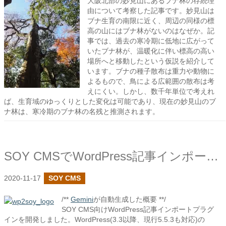
大阪北部の妙見山にあるブナ林の存続理
由について考察した記事です。妙見山は
ブナ生育の南限に近く、周辺の同様の標
高の山にはブナ林がないのはなぜか。記
事では、過去の寒冷期に低地に広がって
いたブナ林が、温暖化に伴い標高の高い
場所へと移動したという仮説を紹介して
います。ブナの種子散布は重力や動物に
よるもので、鳥による広範囲の散布は考
えにくい。しかし、数千年単位で考えれ
ば、生育域のゆっくりとした変化は可能であり、現在の妙見山のブ
ナ林は、寒冷期のブナ林の名残と推測されます。
SOY CMSでWordPress記事インポートプラグインを作成しました
2020-11-17
SOY CMS
/**
Gemini
が自動生成した概要 **/
SOY CMS向けWordPress記事インポートプラグ
インを開発しました。WordPress(3.3以降、現行5.5.3も対応)の