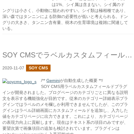
は1%、シイ属は含まない。シイ属のド
ングリは小さく、小動物に狙われやすい。シイ類は極相種であり、
深い森ではタンニンによる防御の必要性が低いと考えられる。ドン
グリの大きさ、タンニン含有量、樹木の生育環境は複雑に関連して
いる。
SOY CMSでラベルカスタムフィールドを作成しました
2020-11-07
SOY CMS
/**
Gemini
が自動生成した概要 **/
SOY CMS用ラベルカスタムフィールドプラグ
インが開発されました。ブログページのカテゴリごとに異なる説明
文を表示する機能強化が目的です。従来のカテゴリー詳細表示プラ
グインではラベルのメモ欄しか利用できませんでしたが、このプラ
グインはラベル詳細画面にカスタムフィールドを追加し、入力した
値をカテゴリページに出力できます。これにより、カテゴリページ
の表現力向上に貢献します。現在はテキスト系の項目のみですが、
要望次第で画像項目の追加も検討されています。プラグインは