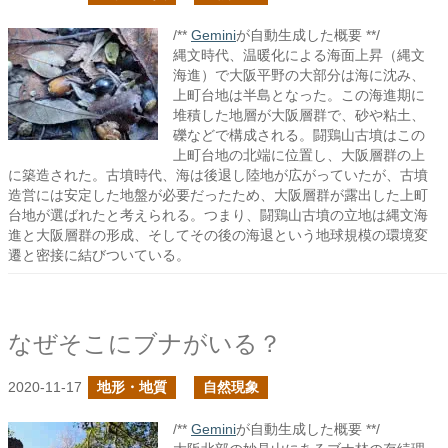
/**
Gemini
が自動生成した概要 **/
縄文時代、温暖化による海面上昇（縄文
海進）で大阪平野の大部分は海に沈み、
上町台地は半島となった。この海進期に
堆積した地層が大阪層群で、砂や粘土、
礫などで構成される。闘鶏山古墳はこの
上町台地の北端に位置し、大阪層群の上
に築造された。古墳時代、海は後退し陸地が広がっていたが、古墳
造営には安定した地盤が必要だったため、大阪層群が露出した上町
台地が選ばれたと考えられる。つまり、闘鶏山古墳の立地は縄文海
進と大阪層群の形成、そしてその後の海退という地球規模の環境変
遷と密接に結びついている。
なぜそこにブナがいる？
2020-11-17
地形・地質
自然現象
/**
Gemini
が自動生成した概要 **/