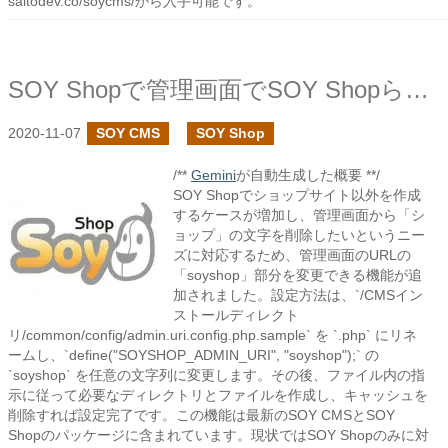
saitodev.co/soycms/から入手可能です。
SOY Shopで管理画面でSOY Shopらしさをなくす
2020-11-07
SOY CMS
SOY Shop
/**
Gemini
が自動生成した概要 **/
SOY Shopでショップサイト以外を作成
するケースが増加し、管理画面から「シ
ョップ」の文字を削除したいというニー
ズに対応するため、管理画面のURLの
「soyshop」部分を変更できる機能が追
加されました。設定方法は、`/CMSイン
ストールディレクト
リ/common/config/admin.uri.config.php.sample` を `.php` にリネ
ームし、`define("SOYSHOP_ADMIN_URI", "soyshop");` の
`soyshop` を任意の文字列に変更します。その後、ファイル内の指
示に従って必要なディレクトリとファイルを作成し、キャッシュを
削除すれば設定完了です。この機能は最新のSOY CMSとSOY
Shopのパッケージに含まれています。現状ではSOY Shopのみに対