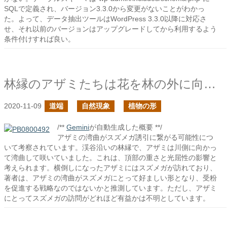
SQLで定義され、バージョン3.3.0から変更がないことがわかっ
た。よって、データ抽出ツールはWordPress 3.3.0以降に対応さ
せ、それ以前のバージョンはアップグレードしてから利用するよう
条件付けすれば良い。
林縁のアザミたちは花を林の外に向ける
2020-11-09
道端
自然現象
植物の形
/**
Gemini
が自動生成した概要 **/
アザミの湾曲がスズメガ誘引に繋がる可能性につ
いて考察されています。渓谷沿いの林縁で、アザミは川側に向かっ
て湾曲して咲いていました。これは、頂部の重さと光屈性の影響と
考えられます。横倒しになったアザミにはスズメガが訪れており、
著者は、アザミの湾曲がスズメガにとって好ましい形となり、受粉
を促進する戦略なのではないかと推測しています。ただし、アザミ
にとってスズメガの訪問がどれほど有益かは不明としています。