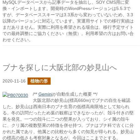
MySQLデータベースから記事データを抽出し、SOY CMS用に変
換・インポートします。開発時のWordPressバージョンは5.5.3で
すが、データベーススキーマは3.3系から変わっていないため、3.3
以降のバージョンに対応しています。実運用サイトでの移行実績は
まだありません。実際に利用を希望される場合は、移行予定サイト
での最終調整にご協力ください（無償）。利用希望の方はお問い合
わせください。
ブナを探しに大阪北部の妙見山へ
2020-11-16
植物の形
/**
Gemini
が自動生成した概要 **/
大阪北部の妙見山(標高660m)でブナの自生を確認
した。妙見山は西南日本のブナ生育の低標高南限地として知られ
る。冬の訪問だったため葉の観察はできなかったが、殻斗付きの堅
果を発見。一つの殻斗に二つの堅果が入っており、シイ属の殻斗
に、クリ属の複数堅果の特徴を併せ持つ。ブナはブナ科で古くに分
かれた属であり、他属との比較から多くの知見が得られる。妙見山
の標高の低さも考察対象となるが、今回はここまでとする。