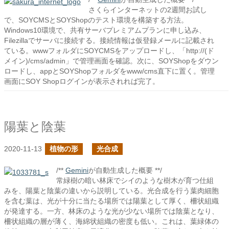
さくらインターネットの2週間お試し
で、SOYCMSとSOYShopのテスト環境を構築する方法。
Windows10環境で、共有サーバプレミアムプランに申し込み、
Filezillaでサーバに接続する。接続情報は仮登録メールに記載され
ている。wwwフォルダにSOYCMSをアップロードし、「http://(ド
メイン)/cms/admin」で管理画面を確認。次に、SOYShopをダウン
ロードし、appとSOYShopフォルダをwww/cms直下に置く。管理
画面にSOY Shopログインが表示されれば完了。
陽葉と陰葉
2020-11-13
植物の形
光合成
/**
Gemini
が自動生成した概要 **/
常緑樹の暗い林床でシイのような樹木が育つ仕組
みを、陽葉と陰葉の違いから説明している。光合成を行う葉肉細胞
を含む葉は、光が十分に当たる場所では陽葉として厚く、柵状組織
が発達する。一方、林床のような光が少ない場所では陰葉となり、
柵状組織の層が薄く、海綿状組織の密度も低い。これは、葉緑体の