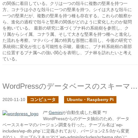
の関係に着目している。クリは一つの殻斗に複数の堅果を持つ一
方、コナラは小さな殻斗に一つの堅果を持つ。シイは大きな殻斗に
一つの堅果だが、複数の堅果を持つ種も存在する。これらの観察か
ら、進化の過程で殻斗と堅果の関係がどのように変化したのか疑問
を抱いている。 最新の研究に基づくブナ科の系統樹を参照し、ク
リ属からシイ属、コナラ属、そして大きな堅果を持つ種へと進化し
た流れを考察。マテバシイ属の特異な形態に着目し、今後の研究で
系統樹に変化が生じる可能性を示唆。最後に、ブナ科系統樹の基部
に位置するブナ属への強い関心を表明し、ブナ林を訪れたいと考え
ている。
WordPressのデータベースのスキーマを調べる
2020-11-10
コンピュータ
Ubuntu・Raspberry Pi
/**
Gemini
が自動生成した概要 **/
WordPressからのデータ抽出のため、データ
ベーススキーマのバージョン調査を行った。テーブル名は`wp-
includes/wp-db.php`に定義されており、バージョン2.5.0から変更
がない。テーブルスキーマは`wp-admin/includes/schema.php`に