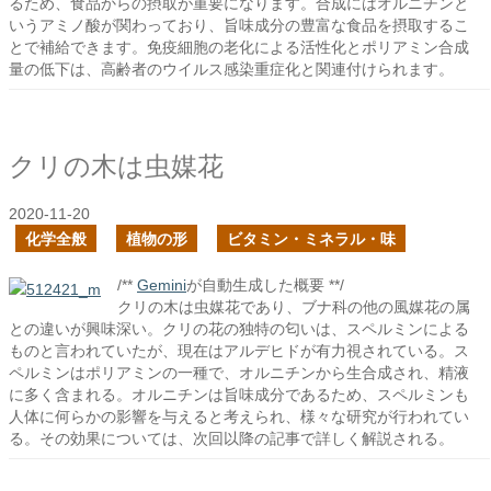
るため、食品からの摂取が重要になります。合成にはオルニチンと
いうアミノ酸が関わっており、旨味成分の豊富な食品を摂取するこ
とで補給できます。免疫細胞の老化による活性化とポリアミン合成
量の低下は、高齢者のウイルス感染重症化と関連付けられます。
クリの木は虫媒花
2020-11-20
化学全般
植物の形
ビタミン・ミネラル・味
/**
Gemini
が自動生成した概要 **/
クリの木は虫媒花であり、ブナ科の他の風媒花の属
との違いが興味深い。クリの花の独特の匂いは、スペルミンによる
ものと言われていたが、現在はアルデヒドが有力視されている。ス
ペルミンはポリアミンの一種で、オルニチンから生合成され、精液
に多く含まれる。オルニチンは旨味成分であるため、スペルミンも
人体に何らかの影響を与えると考えられ、様々な研究が行われてい
る。その効果については、次回以降の記事で詳しく解説される。