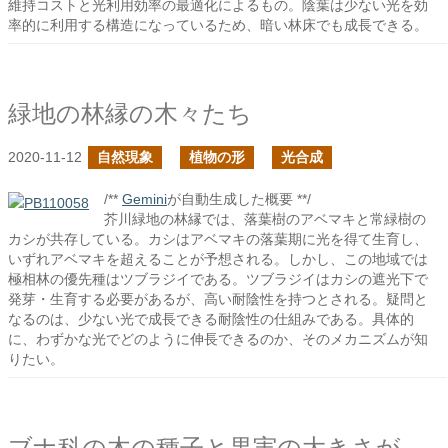
維持コストと光利用効率の最適化によるもの。陰葉は少ない光を効
率的に利用する構造になっているため、暗い林床でも成長できる。
緑地の林縁の木々たち
2020-11-12
自然現象
植物の形
光合成
/**
Gemini
が自動生成した概要 **/
芥川緑地の林縁では、落葉樹のアベマキと常緑樹の
カシが共存している。カシはアベマキの落葉期に光を得て生育し、
いずれアベマキを超えることが予想される。しかし、この地域では
極相林の優先種はツブラジイである。ツブラジイはカシの遮光下で
発芽・生育する必要があるが、高い耐陰性を持つとされる。疑問と
なるのは、少ない光で成長できる耐陰性の仕組みである。具体的
に、わずかな光でどのように伸長できるのか、そのメカニズムが知
りたい。
ブナ科の木の種子と果実の大きさが意味するもの