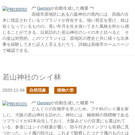
/**
Gemini
が自動生成した概要 **/
高槻市原地区にある八阪神社の境内には、高槻の古
木に指定されているツブラジイが存在する。強い剪定を受け、枝は
短くなっているものの、長い年月を生き抜いてきた風格を幹から感
じることができる。以前訪れた若山神社のシイの木と比べると、そ
の姿は対照的。このツブラジイは、原地区の歴史と共に様々な出来
事を経験してきた証人と言えるだろう。詳細は高槻市ホームページ
で確認できる。
若山神社のシイ林
2020-11-04
自然現象
植物の形
/**
Gemini
が自動生成した概要 **/
どんぐりの生物学を学ぶため、ブナ科のシイ属を探
しに、大阪の若山神社を訪れた。神社には、極相林の指標種である
ツブラジイが42本自生しており、大阪みどりの百選にも選ばれて
いる。参道にはシイの枝葉が覆い、殻斗付きのドングリも容易に見
つかった。シイ属の殻斗は、これまで観察したコナラ属のものとは