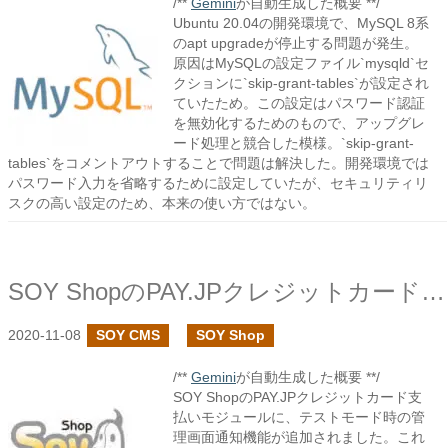
/**
Gemini
が自動生成した概要 **/
Ubuntu 20.04の開発環境で、MySQL 8系
のapt upgradeが停止する問題が発生。
原因はMySQLの設定ファイル`mysqld`セ
クションに`skip-grant-tables`が設定され
ていたため。この設定はパスワード認証
を無効化するためのもので、アップグレ
ード処理と競合した模様。`skip-grant-
tables`をコメントアウトすることで問題は解決した。開発環境では
パスワード入力を省略するために設定していたが、セキュリティリ
スクの高い設定のため、本来の使い方ではない。
SOY ShopのPAY.JPクレジットカード支払いモジュールでテストモードの通知を強化しました
2020-11-08
SOY CMS
SOY Shop
/**
Gemini
が自動生成した概要 **/
SOY ShopのPAY.JPクレジットカード支
払いモジュールに、テストモード時の管
理画面通知機能が追加されました。これ