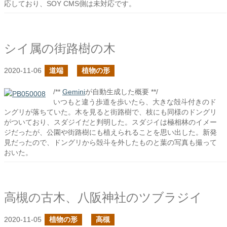
応しており、SOY CMS側は未対応です。
シイ属の街路樹の木
2020-11-06
道端
植物の形
/**
Gemini
が自動生成した概要 **/
いつもと違う歩道を歩いたら、大きな殻斗付きのド
ングリが落ちていた。木を見ると街路樹で、枝にも同様のドングリ
がついており、スダジイだと判明した。スダジイは極相林のイメー
ジだったが、公園や街路樹にも植えられることを思い出した。新発
見だったので、ドングリから殻斗を外したものと葉の写真も撮って
おいた。
高槻の古木、八阪神社のツブラジイ
2020-11-05
植物の形
高槻