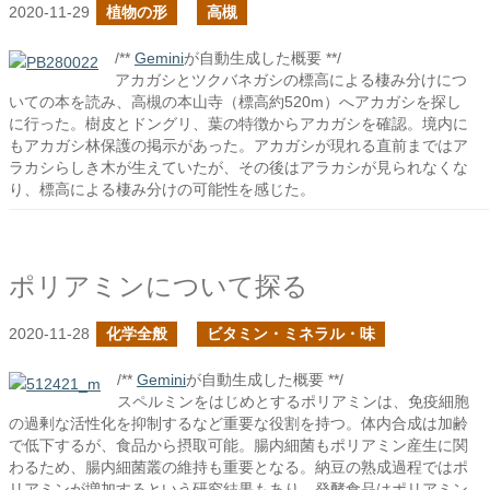
2020-11-29
植物の形
高槻
/**
Gemini
が自動生成した概要 **/
アカガシとツクバネガシの標高による棲み分けにつ
いての本を読み、高槻の本山寺（標高約520m）へアカガシを探し
に行った。樹皮とドングリ、葉の特徴からアカガシを確認。境内に
もアカガシ林保護の掲示があった。アカガシが現れる直前まではア
ラカシらしき木が生えていたが、その後はアラカシが見られなくな
り、標高による棲み分けの可能性を感じた。
ポリアミンについて探る
2020-11-28
化学全般
ビタミン・ミネラル・味
/**
Gemini
が自動生成した概要 **/
スペルミンをはじめとするポリアミンは、免疫細胞
の過剰な活性化を抑制するなど重要な役割を持つ。体内合成は加齢
で低下するが、食品から摂取可能。腸内細菌もポリアミン産生に関
わるため、腸内細菌叢の維持も重要となる。納豆の熟成過程ではポ
リアミンが増加するという研究結果もあり、発酵食品はポリアミン