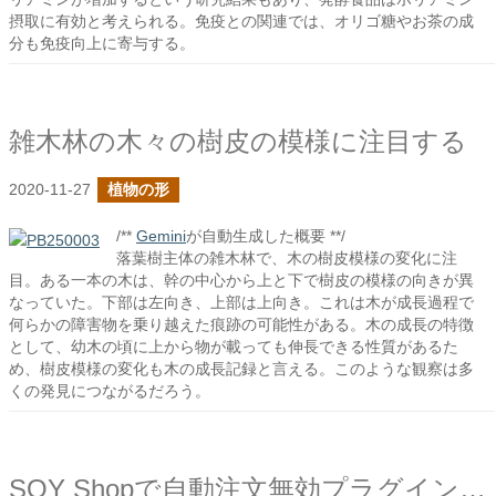
摂取に有効と考えられる。免疫との関連では、オリゴ糖やお茶の成
分も免疫向上に寄与する。
雑木林の木々の樹皮の模様に注目する
2020-11-27
植物の形
/**
Gemini
が自動生成した概要 **/
落葉樹主体の雑木林で、木の樹皮模様の変化に注
目。ある一本の木は、幹の中心から上と下で樹皮の模様の向きが異
なっていた。下部は左向き、上部は上向き。これは木が成長過程で
何らかの障害物を乗り越えた痕跡の可能性がある。木の成長の特徴
として、幼木の頃に上から物が載っても伸長できる性質があるた
め、樹皮模様の変化も木の成長記録と言える。このような観察は多
くの発見につながるだろう。
SOY Shopで自動注文無効プラグインを作成しました