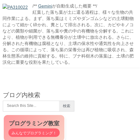
/**
Gemini
が自動生成した概要 **/
紅葉した落ち葉が土に還る過程は、様々な生物の共
同作業による。まず、落ち葉はミミズやダンゴムシなどの土壌動物
によって細かく砕かれ、糞として排出される。次に、カビやキノコ
などの菌類や細菌が、落ち葉や糞の中の有機物を分解する。これに
より、植物が利用できる無機養分が土壌中に放出される。さらに、
分解された有機物は腐植となり、土壌の保水性や通気性を向上させ
る。この循環によって、落ち葉の栄養分は再び植物に吸収され、森
林生態系の維持に貢献する。特に、ブナ科樹木の落葉は、土壌の肥
沃化に重要な役割を果たしている。
ブログ内検索
プログラミング教室
みんなでプログラミング！