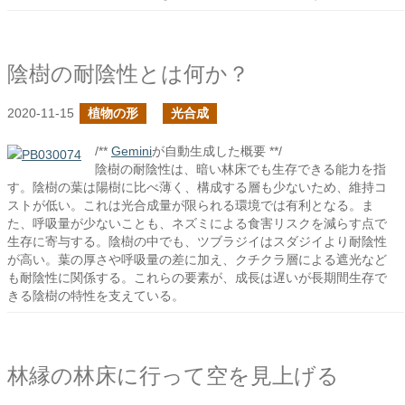
陰樹の耐陰性とは何か？
2020-11-15
植物の形
光合成
/**
Gemini
が自動生成した概要 **/
陰樹の耐陰性は、暗い林床でも生存できる能力を指
す。陰樹の葉は陽樹に比べ薄く、構成する層も少ないため、維持コ
ストが低い。これは光合成量が限られる環境では有利となる。ま
た、呼吸量が少ないことも、ネズミによる食害リスクを減らす点で
生存に寄与する。陰樹の中でも、ツブラジイはスダジイより耐陰性
が高い。葉の厚さや呼吸量の差に加え、クチクラ層による遮光など
も耐陰性に関係する。これらの要素が、成長は遅いが長期間生存で
きる陰樹の特性を支えている。
林縁の林床に行って空を見上げる