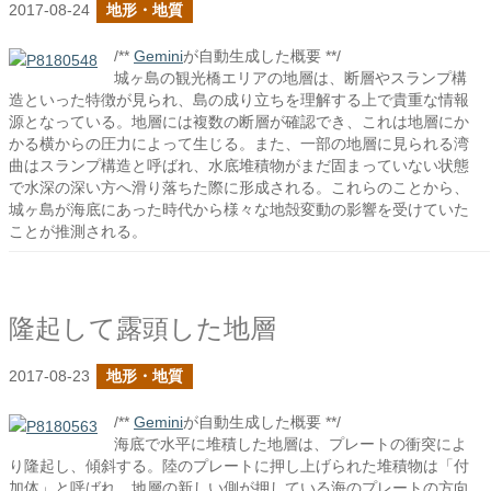
2017-08-24
地形・地質
/**
Gemini
が自動生成した概要 **/
城ヶ島の観光橋エリアの地層は、断層やスランプ構
造といった特徴が見られ、島の成り立ちを理解する上で貴重な情報
源となっている。地層には複数の断層が確認でき、これは地層にか
かる横からの圧力によって生じる。また、一部の地層に見られる湾
曲はスランプ構造と呼ばれ、水底堆積物がまだ固まっていない状態
で水深の深い方へ滑り落ちた際に形成される。これらのことから、
城ヶ島が海底にあった時代から様々な地殻変動の影響を受けていた
ことが推測される。
隆起して露頭した地層
2017-08-23
地形・地質
/**
Gemini
が自動生成した概要 **/
海底で水平に堆積した地層は、プレートの衝突によ
り隆起し、傾斜する。陸のプレートに押し上げられた堆積物は「付
加体」と呼ばれ、地層の新しい側が押している海のプレートの方向