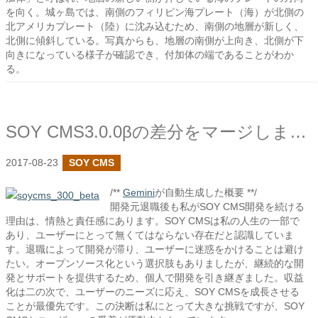
を向く。城ヶ島では、南側のフィリピン海プレート（海）が北側の
北アメリカプレート（陸）に沈み込むため、南側の地層が新しく、
北側に傾斜している。写真からも、地層の南側が上向き、北側が下
向きになっている様子が確認でき、付加体の端であることがわか
る。
SOY CMS3.0.0βの差分をマージしました
2017-08-23
SOY CMS
/**
Gemini
が自動生成した概要 **/
開発元退職後も私がSOY CMS開発を続ける
理由は、情熱と責任感にあります。SOY CMSは私の人生の一部で
あり、ユーザーにとって無くてはならない存在だと認識していま
す。退職によって開発が滞り、ユーザーに迷惑をかけることは避け
たい。オープンソース化という選択肢もありましたが、継続的な開
発とサポートを提供するため、個人で開発を引き継ぎました。収益
化は二の次で、ユーザーのニーズに応え、SOY CMSを成長させる
ことが最優先です。この決断は私にとって大きな挑戦ですが、SOY