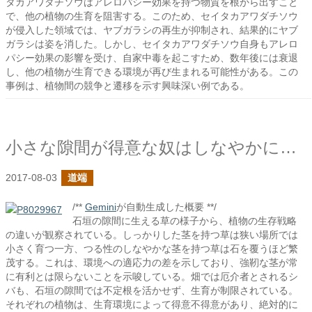
タカアワダチソウはアレロパシー効果を持つ物質を根から出すこと
で、他の植物の生育を阻害する。このため、セイタカアワダチソウ
が侵入した領域では、ヤブガラシの再生が抑制され、結果的にヤブ
ガラシは姿を消した。しかし、セイタカアワダチソウ自身もアレロ
パシー効果の影響を受け、自家中毒を起こすため、数年後には衰退
し、他の植物が生育できる環境が再び生まれる可能性がある。この
事例は、植物間の競争と遷移を示す興味深い例である。
小さな隙間が得意な奴はしなやかに生きてる
2017-08-03
道端
/**
Gemini
が自動生成した概要 **/
石垣の隙間に生える草の様子から、植物の生存戦略
の違いが観察されている。しっかりした茎を持つ草は狭い場所では
小さく育つ一方、つる性のしなやかな茎を持つ草は石を覆うほど繁
茂する。これは、環境への適応力の差を示しており、強靭な茎が常
に有利とは限らないことを示唆している。畑では厄介者とされるシ
バも、石垣の隙間では不定根を活かせず、生育が制限されている。
それぞれの植物は、生育環境によって得意不得意があり、絶対的に