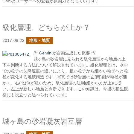
CMSとユーザーへの愛着が原動力となっています。
級化層理、どちらが上か？
2017-08-22
地形・地質
/**
Gemini
が自動生成した概要 **/
城ヶ島の砂岩層に見られる級化層理から地層の上
下を判断する方法について解説されています。級化層理とは、水中
での粒子の沈降速度の違いにより、粗い粒子から細かい粒子へと粒
径が変化する堆積構造です。写真では砂岩層の左(南)側が粒径が細
かく、右(北)側が粗いため、級化層理の法則(細かい方が上)に従
い、左上が新しい地層と判断できます。この知識は、今後の植生観
察にも役立つと述べられています。
城ヶ島の砂岩凝灰岩互層