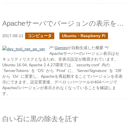
Apacheサーバでバージョンの表示を隠す
2017-08-11
コンピュータ
Ubuntu・Raspberry Pi
/**
Gemini
が自動生成した概要 **/
Apacheサーバーのバージョン表示はセ
キュリティリスクとなるため、非表示設定が推奨されています。
Ubuntu 16.04, Apache 2.4.27環境では、`security.conf` 内の
`ServerTokens` を `OS` から `Prod` に、`ServerSignature` を `Off`
から `On` に変更し、Apacheを再起動することでバージョンを非表
示にできます。設定変更後、デベロッパーツールや404ページで
Apacheのバージョンが表示されなくなっていることを確認しま
す。
白い石に黒の除去を託す