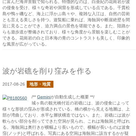
に富んだ海岸景観で知られる。特徴的なのは、白亜紀の花崗岩が波
の侵食を受け、様々な奇岩や洞窟を形成している点である。千貫松
島や鴨ヶ磯など、海上に浮かぶ島々や、複雑な入江は、自然の芸術
とも言える美しさを持つ。遊覧船に乗れば、海蝕洞や断崖絶壁を間
近に見ることができ、迫力満点の景色を堪能できる。また、陸路か
らも遊歩道が整備されており、様々な角度から景観を楽しむことが
できる。花崗岩の白と日本海の青のコントラストも美しく、印象的
な風景が広がっている。
波が岩礁を削り窪みを作る
2017-08-26
地形・地質
/**
Gemini
が自動生成した概要 **/
城ヶ島の観光橋付近の岩礁には、波の侵食によって
様々な形状の窪みが形成されている。橋の横から見える地層は、上
部が湾曲しており、水平な層状構造ではない。また、岩礁には波が
軟らかい部分を削ってできた空洞が見られ、これは海蝕洞と呼ばれ
る。海蝕洞は奥行きが横幅より長いもので、横幅が長いものは波食
窪(ノッチ)と呼ばれる。写真にある空洞は海蝕洞に該当するかが疑