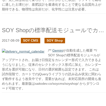
に適した土壌だが、基肥設計を最適化することで更なる品質向上が
期待できる。物理性は良好だが、化学性には注意が必要。
SOY Shopの標準配送モジュールでカレンダー形式でお届け日指定を追加しました
2017-08-09
SOY CMS
SOY Shop
/**
Gemini
が自動生成した概要 **/
SOY Shopの標準配送モジュールが
アップデートされ、お届け日指定をカレンダー形式で入力できるよ
うになりました。従来のセレクトボックス形式に加え、カレンダー
形式を選択可能になり、日付の選択範囲も設定できます。 これは
試作段階で、カートでのjQueryライブラリの読み込み状況に関わら
ず動作するよう改良中です。需要があれば、未対応箇所の開発も進
められます。最新版はsaitodev.co/soycms/soyshop/ からダウンロ
ード可能です。