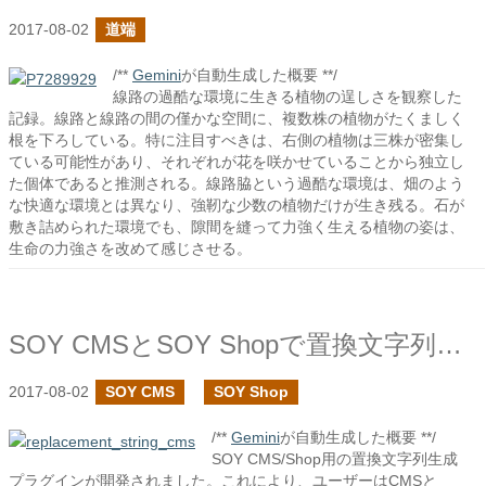
2017-08-02
道端
/**
Gemini
が自動生成した概要 **/
線路の過酷な環境に生きる植物の逞しさを観察した
記録。線路と線路の間の僅かな空間に、複数株の植物がたくましく
根を下ろしている。特に注目すべきは、右側の植物は三株が密集し
ている可能性があり、それぞれが花を咲かせていることから独立し
た個体であると推測される。線路脇という過酷な環境は、畑のよう
な快適な環境とは異なり、強靭な少数の植物だけが生き残る。石が
敷き詰められた環境でも、隙間を縫って力強く生える植物の姿は、
生命の力強さを改めて感じさせる。
SOY CMSとSOY Shopで置換文字列生成プラグインを作成しました
2017-08-02
SOY CMS
SOY Shop
/**
Gemini
が自動生成した概要 **/
SOY CMS/Shop用の置換文字列生成
プラグインが開発されました。これにより、ユーザーはCMSと