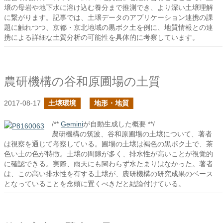
壌の母岩や地下水に溶け込む養分まで推測でき、より深い土壌理解
に繋がります。記事では、土壌データのアプリケーション連携の課
題に触れつつ、京都・京北地域の黒ボク土を例に、地質情報との連
携による詳細な土質分析の可能性を具体的に考察しています。
農研機構の谷和原圃場の土質
2017-08-17
土壌環境
地形・地質
/**
Gemini
が自動生成した概要 **/
農研機構の筑波、谷和原圃場の土壌について、著者
は視察を通じて考察している。圃場の土壌は褐色の黒ボク土で、茶
色い土の色が特徴。土壌の間隙が多く、排水性が高いことが視覚的
に確認できる。実際、雨天にも関わらず水たまりはなかった。著者
は、この高い排水性を有する土壌が、農研機構の研究成果のベース
となっていることを念頭に置くべきだと結論付けている。