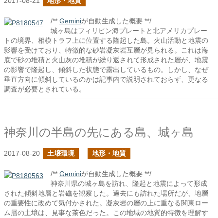
2017-08-21
地形・地質
/**
Gemini
が自動生成した概要 **/
城ヶ島はフィリピン海プレートと北アメリカプレー
トの境界、相模トラフ上に位置する隆起した島。火山活動と地震の
影響を受けており、特徴的な砂岩凝灰岩互層が見られる。これは海
底で砂の堆積と火山灰の堆積が繰り返されて形成された層が、地震
の影響で隆起し、傾斜した状態で露出しているもの。しかし、なぜ
垂直方向に傾斜しているのかは記事内で説明されておらず、更なる
調査が必要とされている。
神奈川の半島の先にある島、城ヶ島
2017-08-20
土壌環境
地形・地質
/**
Gemini
が自動生成した概要 **/
神奈川県の城ヶ島を訪れ、隆起と地震によって形成
された傾斜地層と岩礁を観察した。過去にも訪れた場所だが、地層
の重要性に改めて気付かされた。凝灰岩の層の上に重なる関東ロー
ム層の土壌は、見事な茶色だった。この地域の地質的特徴を理解す