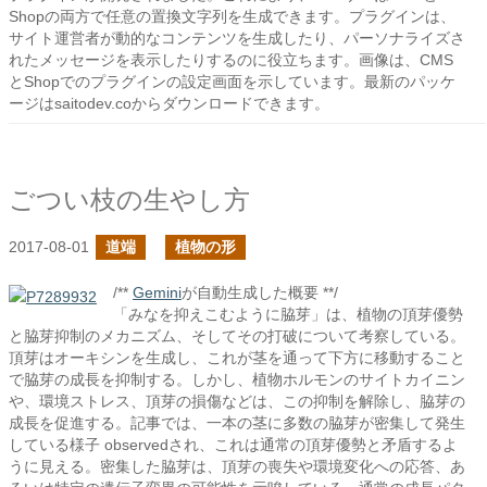
Shopの両方で任意の置換文字列を生成できます。プラグインは、
サイト運営者が動的なコンテンツを生成したり、パーソナライズさ
れたメッセージを表示したりするのに役立ちます。画像は、CMS
とShopでのプラグインの設定画面を示しています。最新のパッケ
ージはsaitodev.coからダウンロードできます。
ごつい枝の生やし方
2017-08-01
道端
植物の形
/**
Gemini
が自動生成した概要 **/
「みなを抑えこむように脇芽」は、植物の頂芽優勢
と脇芽抑制のメカニズム、そしてその打破について考察している。
頂芽はオーキシンを生成し、これが茎を通って下方に移動すること
で脇芽の成長を抑制する。しかし、植物ホルモンのサイトカイニン
や、環境ストレス、頂芽の損傷などは、この抑制を解除し、脇芽の
成長を促進する。記事では、一本の茎に多数の脇芽が密集して発生
している様子 observedされ、これは通常の頂芽優勢と矛盾するよ
うに見える。密集した脇芽は、頂芽の喪失や環境変化への応答、あ