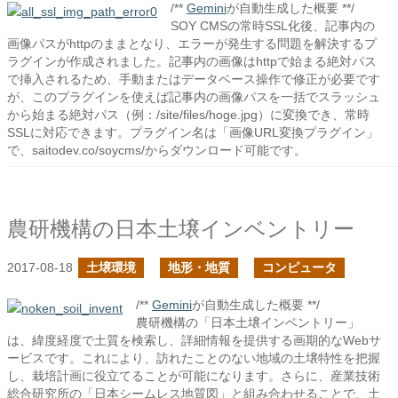
/**
Gemini
が自動生成した概要 **/
SOY CMSの常時SSL化後、記事内の
画像パスがhttpのままとなり、エラーが発生する問題を解決するプ
ラグインが作成されました。記事内の画像はhttpで始まる絶対パス
で挿入されるため、手動またはデータベース操作で修正が必要です
が、このプラグインを使えば記事内の画像パスを一括でスラッシュ
から始まる絶対パス（例：/site/files/hoge.jpg）に変換でき、常時
SSLに対応できます。プラグイン名は「画像URL変換プラグイン」
で、saitodev.co/soycms/からダウンロード可能です。
農研機構の日本土壌インベントリー
2017-08-18
土壌環境
地形・地質
コンピュータ
/**
Gemini
が自動生成した概要 **/
農研機構の「日本土壌インベントリー」
は、緯度経度で土質を検索し、詳細情報を提供する画期的なWebサ
ービスです。これにより、訪れたことのない地域の土壌特性を把握
し、栽培計画に役立てることが可能になります。さらに、産業技術
総合研究所の「日本シームレス地質図」と組み合わせることで、土