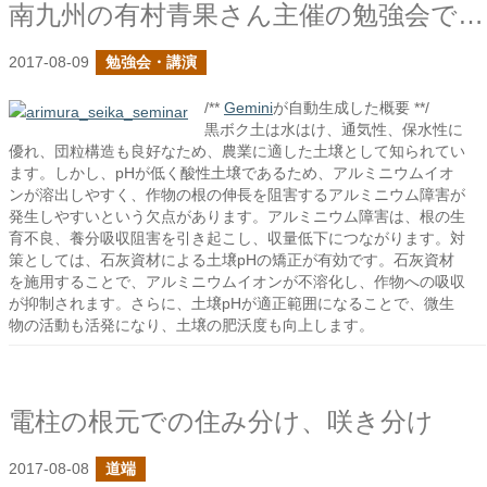
南九州の有村青果さん主催の勉強会で基肥の話をしました
2017-08-09
勉強会・講演
/**
Gemini
が自動生成した概要 **/
黒ボク土は水はけ、通気性、保水性に
優れ、団粒構造も良好なため、農業に適した土壌として知られてい
ます。しかし、pHが低く酸性土壌であるため、アルミニウムイオ
ンが溶出しやすく、作物の根の伸長を阻害するアルミニウム障害が
発生しやすいという欠点があります。アルミニウム障害は、根の生
育不良、養分吸収阻害を引き起こし、収量低下につながります。対
策としては、石灰資材による土壌pHの矯正が有効です。石灰資材
を施用することで、アルミニウムイオンが不溶化し、作物への吸収
が抑制されます。さらに、土壌pHが適正範囲になることで、微生
物の活動も活発になり、土壌の肥沃度も向上します。
電柱の根元での住み分け、咲き分け
2017-08-08
道端