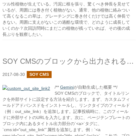
ツル性植物が生えている。汚泥に根を張り、驚くべき伸長を見せて
いるが、周囲には巻き付く植物がない。通常、他の植物に絡みつい
て高くなるこの草は、グレーチングに巻き付くだけでは高く伸長で
きない。周囲に支えがないこの過酷な環境で、どのように成長して
いくのか？次回訪問時にまだこの植物が残っていれば、その後の成
長ぶりを観察したい。
SOY CMSのブロックから出力されるリンクで外部サイトのURLを使用したい
2017-08-30
SOY CMS
/**
Gemini
が自動生成した概要 **/
SOY CMSのブロックで、タイトルリン
クを外部サイトに設定する方法を紹介します。まず、カスタムフィ
ールドアドバンスドをインストールし、リンクタイプのフィールド
（例：out_site_link）を追加します。記事投稿時に、このフィール
ドに外部サイトのURLを入力します。次に、ページテンプレートの
ブロック内にあるタイトル出力部分の`<a>`タグに、
`cms:id="out_site_link"`属性を追加します。例：`<a
cms:id="out_site_link"><cms:id="title_plain" /></a>`。これで、ブロ