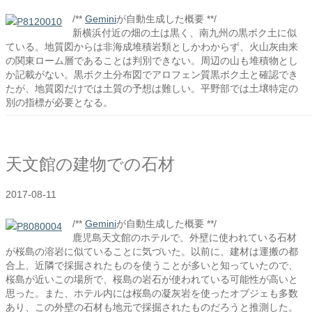
/**
Gemini
が自動生成した概要 **/
新横浜付近の畑の土は黒く、南九州の黒ボク土に似
ている。地質図からは非海成堆積岩類としかわからず、火山灰由来
の関東ローム層であることは判別できない。周辺の山も堆積物とし
か記載がない。黒ボク土分布図でアロフェン質黒ボク土と確認でき
たが、地質図だけでは土質の予想は難しい。平野部では土壌特定の
別の指標が必要となる。
天文館の建物での石材
2017-08-11
/**
Gemini
が自動生成した概要 **/
鹿児島天文館のホテルで、外壁に使われている石材
が桜島の溶岩に似ていることに気づいた。以前に、建材は運搬の都
合上、近隣で採掘されたものを使うことが多いと知っていたので、
桜島が近いこの場所で、桜島の岩石が使われている可能性が高いと
思った。また、ホテル内には桜島の凝灰岩を使ったオブジェも多数
あり、この外壁の石材も地元で採掘されたものだろうと推測した。