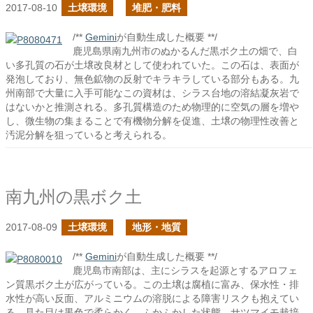
2017-08-10
土壌環境
堆肥・肥料
/**
Gemini
が自動生成した概要 **/
鹿児島県南九州市のぬかるんだ黒ボク土の畑で、白
い多孔質の石が土壌改良材として使われていた。この石は、表面が
発泡しており、無色鉱物の反射でキラキラしている部分もある。九
州南部で大量に入手可能なこの資材は、シラス台地の溶結凝灰岩で
はないかと推測される。多孔質構造のため物理的に空気の層を増や
し、微生物の集まることで有機物分解を促進、土壌の物理性改善と
汚泥分解を狙っていると考えられる。
南九州の黒ボク土
2017-08-09
土壌環境
地形・地質
/**
Gemini
が自動生成した概要 **/
鹿児島市南部は、主にシラスを起源とするアロフェ
ン質黒ボク土が広がっている。この土壌は腐植に富み、保水性・排
水性が高い反面、アルミニウムの溶脱による障害リスクも抱えてい
る。見た目は黒色で柔らかく、ふかふかした状態。サツマイモ栽培