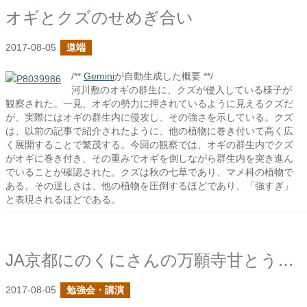
オギとクズのせめぎ合い
2017-08-05
道端
/**
Gemini
が自動生成した概要 **/
河川敷のオギの群生に、クズが侵入している様子が
観察された。一見、オギの勢力に押されているように見えるクズだ
が、実際にはオギの群生内に侵攻し、その強さを示している。クズ
は、以前の記事で紹介されたように、他の植物に巻き付いて高く広
く展開することで繁茂する。今回の観察では、オギの群生内でクズ
がオギに巻き付き、その重みでオギを倒しながら群生内を突き進ん
でいることが確認された。クズは秋の七草であり、マメ科の植物で
ある。その逞しさは、他の植物を圧倒するほどであり、「強すぎ」
と表現されるほどである。
JA京都にのくにさんの万願寺甘とう中間検討会で肥料の設計の話をしました
2017-08-05
勉強会・講演