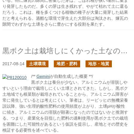
いる。特に煉瓦の隙間に密集した芽は、こぼれ種が狭い場所に集ま
り発芽したものだ。多くの芽は生き残れず、やがて枯れて土に還る
だろう。これは、種を多くつける植物の種子が大量に発芽した結果
だと考えられる。過酷な環境で芽生えた大部分は淘汰され、煉瓦の
隙間でわずかな土壌をさらに豊かにする役割を果たす。
黒ボク土は栽培しにくかった土なのか？後編
2017-08-14
土壌環境
堆肥・肥料
地形・地質
/**
Gemini
が自動生成した概要 **/
黒ボク土は養分が少ない、アルミニウムが溶脱しや
すいという理由で栽培しにくい土壌とされてきた。しかし、黒ボク
土地域でも根菜類が栽培されていることから、アルミニウム障害が
常に発生しているとは考えにくい。筆者は、リービッヒの無機栄養
説以降、強い生理的酸性肥料の使用頻度が上がり、土壌pHが酸性
に傾き、アルミニウムの溶脱が顕著になったのではないかと推測す
る。つまり、産業化を目指した肥料の過剰使用が黒ボク土での栽培
を困難にした可能性があるという仮説を提示し、産地とその歴史を
検証する必要性を述べている。