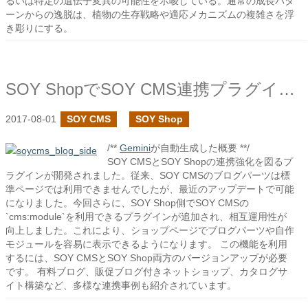
るいは特定の遺伝子変異の可能性を示唆している。通常の成長パタ
ーンからの逸脱は、植物の生存戦略や適応メカニズムの複雑さを浮
き彫りにする。
SOY ShopでSOY CMS連携プラグインを作成しました
2017-08-01
SOY CMS
SOY Shop
/**
Gemini
が自動生成した概要 **/
SOY CMSとSOY Shopの連携強化を図るプ
ラグインが開発されました。従来、SOY CMSのブログパーツは標
準ページでは利用できませんでしたが、最近のアップデートで可能
になりました。今回さらに、SOY Shop側でSOY CMSの
`cms:module`を利用できるプラグインが追加され、相互運用性が
向上しました。これにより、ショップページでブログパーツや自作
モジュールを容易に表示できるようになります。 この機能を利用
するには、SOY CMSとSOY Shop両方のバージョンアップが必要
です。 有料ブログ、販促ブログ付きネットショップ、カタログサ
イト構築など、多様な連携事例も紹介されています。