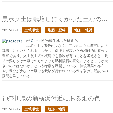
黒ボク土は栽培しにくかった土なのか？前編
2017-08-13
土壌環境
堆肥・肥料
地形・地質
/**
Gemini
が自動生成した概要 **/
黒ボク土は養分が少なく、アルミニウム障害により
栽培しにくいとされる。しかし、保肥力が高いため相対的に養分は
豊富であり、火山灰土壌の桜島でも作物が育つことを考えると、栽
培の難しさは土壌そのものよりも肥料慣習の変化によるところが大
きいのではないか、という考察を展開している。伝統野菜の存在
や、養分が少ない土壌でも栽培が行われている例を挙げ、通説への
疑問を呈している。
神奈川県の新横浜付近にある畑の色
2017-08-12
土壌環境
地形・地質