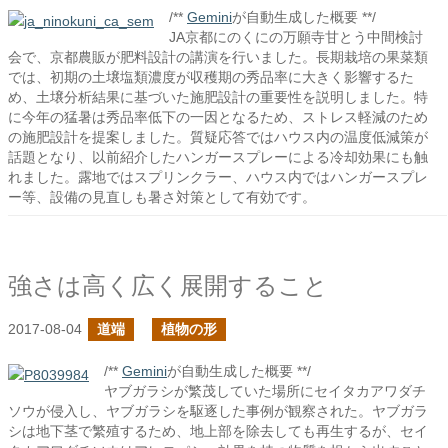
/**
Gemini
が自動生成した概要 **/
JA京都にのくにの万願寺甘とう中間検討
会で、京都農販が肥料設計の講演を行いました。長期栽培の果菜類
では、初期の土壌塩類濃度が収穫期の秀品率に大きく影響するた
め、土壌分析結果に基づいた施肥設計の重要性を説明しました。特
に今年の猛暑は秀品率低下の一因となるため、ストレス軽減のため
の施肥設計を提案しました。質疑応答ではハウス内の温度低減策が
話題となり、以前紹介したハンガースプレーによる冷却効果にも触
れました。露地ではスプリンクラー、ハウス内ではハンガースプレ
ー等、設備の見直しも暑さ対策として有効です。
強さは高く広く展開すること
2017-08-04
道端
植物の形
/**
Gemini
が自動生成した概要 **/
ヤブガラシが繁茂していた場所にセイタカアワダチ
ソウが侵入し、ヤブガラシを駆逐した事例が観察された。ヤブガラ
シは地下茎で繁殖するため、地上部を除去しても再生するが、セイ