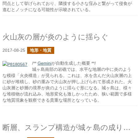
問点として挙げられており、隣接する小さな窪みと繋がって侵食が
進むとノッチになる可能性が示唆されている。
火山灰の層が炎のように揺らぐ
2017-08-25
地形・地質
/**
Gemini
が自動生成した概要 **/
城ヶ島南部の岩礁では、水平な地層の中に炎のよう
な模様「火炎構造」が見られる。これは、水を含んだ火山灰層の上
に砂が堆積し、砂の重みで火山灰が押し上げられて形成された。火
山灰層と砂層の境界が炎のように揺らぐ形になる。城ヶ島は、様々
な堆積物が流れ込み、地形変化も激しかったため、狭い範囲で多様
な地質現象を観察できる貴重な場所となっている。
断層、スランプ構造が城ヶ島の成り立ちを物語る