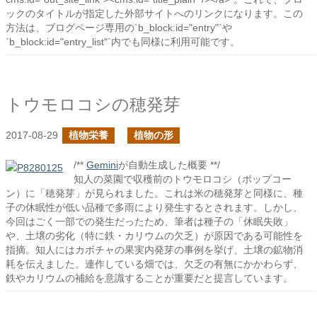
ックのタイトルが指定した外部サイトへのリンクになります。この
方法は、ブログページ専用の`b_block:id="entry"`や
`b_block:id="entry_list"`内でも同様に利用可能です。
トウモロコシの穂発芽
2017-08-29
植物栄養
植物の形
/**
Gemini
が自動生成した概要 **/
知人の菜園で収穫前のトウモロコシ（ポップコー
ン）に「穂発芽」が見られました。これは米の穂発芽と同様に、種
子の休眠性が低い品種で多雨により発生するとされます。しかし、
今回はごく一部での発生だったため、筆者は種子の「休眠失敗」
や、土壌の劣化（特に鉄・カリウムの欠乏）が原因である可能性を
指摘。知人にはカボチャの果実内発芽の事例を挙げ、土壌の鉱物消
耗を伝えました。連作している畑では、欠乏の有無にかかわらず、
鉄やカリウムの補給を意識することが重要だと提言しています。