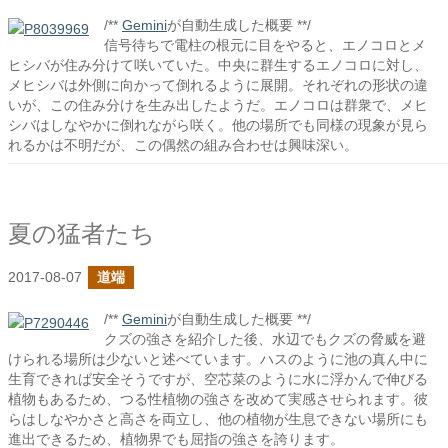
/**
Gemini
が自動生成した概要 **/
信号待ちで電柱の根元に目をやると、エノコロとメ
ヒシバが住み分けて咲いていた。中央に群生するエノコロに対し、
メヒシバは外側に向かって倒れるように展開。それぞれの形状の違
いが、この住み分けを生み出したようだ。エノコロは群衆で、メヒ
シバはしなやかに倒れながら咲く。他の場所でも同様の現象が見ら
れるかは不明だが、この偶然の組み合わせは興味深い。
夏の猛者たち
2017-08-07
道端
/**
Gemini
が自動生成した概要 **/
クズの強さを紹介した後、水辺でもクズの脅威を避
けられる場所は少ないと述べています。ハスのように池の真ん中に
生育できれば安全そうですが、空芯菜のように水に浮かんで伸びる
植物もあるため、つる性植物の強さを改めて実感させられます。彼
らはしなやかさと高さを両立し、他の植物が生息できない場所にも
進出できるため、植物界でも屈指の強さを誇ります。