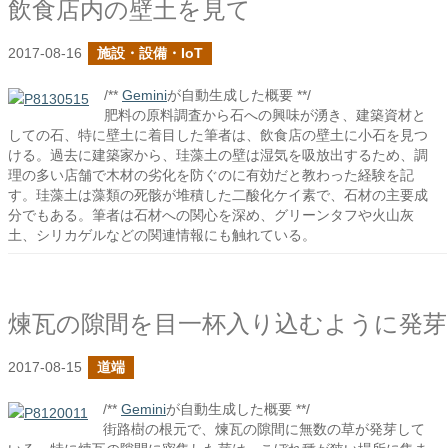
飲食店内の壁土を見て
2017-08-16
施設・設備・IoT
/**
Gemini
が自動生成した概要 **/
肥料の原料調査から石への興味が湧き、建築資材と
しての石、特に壁土に着目した筆者は、飲食店の壁土に小石を見つ
ける。過去に建築家から、珪藻土の壁は湿気を吸放出するため、調
理の多い店舗で木材の劣化を防ぐのに有効だと教わった経験を記
す。珪藻土は藻類の死骸が堆積した二酸化ケイ素で、石材の主要成
分でもある。筆者は石材への関心を深め、グリーンタフや火山灰
土、シリカゲルなどの関連情報にも触れている。
煉瓦の隙間を目一杯入り込むように発芽
2017-08-15
道端
/**
Gemini
が自動生成した概要 **/
街路樹の根元で、煉瓦の隙間に無数の草が発芽して