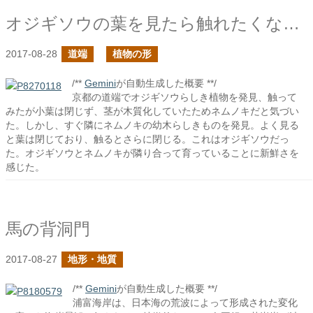
オジギソウの葉を見たら触れたくなるもの
2017-08-28
道端
植物の形
/**
Gemini
が自動生成した概要 **/
京都の道端でオジギソウらしき植物を発見、触って
みたが小葉は閉じず、茎が木質化していたためネムノキだと気づい
た。しかし、すぐ隣にネムノキの幼木らしきものを発見。よく見る
と葉は閉じており、触るとさらに閉じる。これはオジギソウだっ
た。オジギソウとネムノキが隣り合って育っていることに新鮮さを
感じた。
馬の背洞門
2017-08-27
地形・地質
/**
Gemini
が自動生成した概要 **/
浦富海岸は、日本海の荒波によって形成された変化