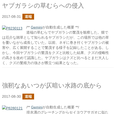
ヤブガラシの草むらへの侵入
2017-08-31
道端
/**
Gemini
が自動生成した概要 **/
道端の草むらでヤブガラシの繁茂を観察した。畑で
は厄介な雑草として知られるヤブガラシだが、この場所では他の草
を覆いながら成長していた。以前、ネギに巻き付くヤブガラシの被
害や、広く展開することで繁茂する様子を記録したことがある。し
かし、今回ヤブガラシの繁茂をクズと比較した結果、クズの侵略性
の高さを改めて認識した。ヤブガラシはクズと比べるとまだ大人し
く、クズの繁殖力の強さが際立つ結果となった。
強靭なあいつが仄暗い水路の底から
2017-08-30
道端
/**
Gemini
が自動生成した概要 **/
排水溝のグレーチングからセイヨウアサガオに似た