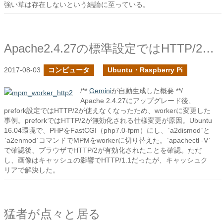
強い草は存在しないという結論に至っている。
Apache2.4.27の標準設定ではHTTP/2が使用できなくなったのでその対応
2017-08-03
コンピュータ
Ubuntu・Raspberry Pi
/**
Gemini
が自動生成した概要 **/
Apache 2.4.27にアップグレード後、
prefork設定ではHTTP/2が使えなくなったため、workerに変更した
事例。preforkではHTTP/2が無効化される仕様変更が原因。Ubuntu
16.04環境で、PHPをFastCGI（php7.0-fpm）にし、`a2dismod`と
`a2enmod`コマンドでMPMをworkerに切り替えた。`apachectl -V`
で確認後、ブラウザでHTTP/2が有効化されたことを確認。ただ
し、画像はキャッシュの影響でHTTP/1.1だったが、キャッシュク
リアで解決した。
猛者が点々と居る