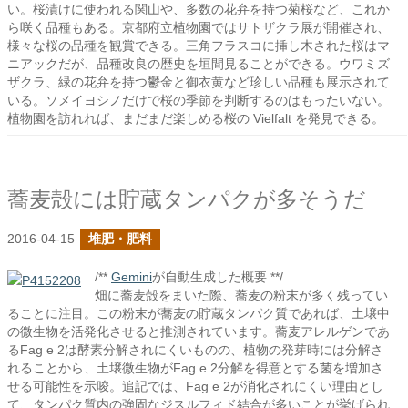
い。桜漬けに使われる関山や、多数の花弁を持つ菊桜など、これか
ら咲く品種もある。京都府立植物園ではサトザクラ展が開催され、
様々な桜の品種を観賞できる。三角フラスコに挿し木された桜はマ
ニアックだが、品種改良の歴史を垣間見ることができる。ウワミズ
ザクラ、緑の花弁を持つ鬱金と御衣黄など珍しい品種も展示されて
いる。ソメイヨシノだけで桜の季節を判断するのはもったいない。
植物園を訪れれば、まだまだ楽しめる桜の Vielfalt を発見できる。
蕎麦殻には貯蔵タンパクが多そうだ
2016-04-15
堆肥・肥料
/**
Gemini
が自動生成した概要 **/
畑に蕎麦殻をまいた際、蕎麦の粉末が多く残ってい
ることに注目。この粉末が蕎麦の貯蔵タンパク質であれば、土壌中
の微生物を活発化させると推測されています。蕎麦アレルゲンであ
るFag e 2は酵素分解されにくいものの、植物の発芽時には分解さ
れることから、土壌微生物がFag e 2分解を得意とする菌を増加さ
せる可能性を示唆。追記では、Fag e 2が消化されにくい理由とし
て、タンパク質内の強固なジスルフィド結合が多いことが挙げられ