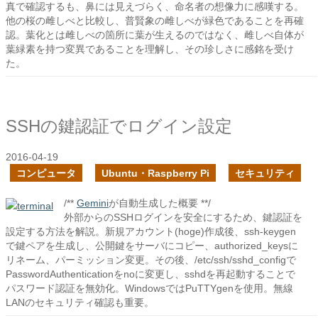
真で確認するも、鼻には見えづらく、命名者の想像力に感嘆する。
他の桜の雌しべと比較し、普賢象の雌しべが緑色であることを再確
認。葉化とは雌しべの箇所に葉が生えるのではなく、雌しべ自体が
葉緑素を持つ変異であることを理解し、その珍しさに感銘を受け
た。
SSHの鍵認証でログイン設定
2016-04-19
コンピュータ
Ubuntu・Raspberry Pi
セキュリティ
/**
Gemini
が自動生成した概要 **/
外部からのSSHログインを安全にするため、鍵認証を
設定する方法を解説。新規アカウント(hoge)作成後、ssh-keygen
で鍵ペアを生成し、公開鍵をサーバにコピー、authorized_keysに
リネーム、パーミッション変更。その後、/etc/ssh/sshd_configで
PasswordAuthenticationをnoに変更し、sshdを再起動することで
パスワード認証を無効化。WindowsではPuTTYgenを使用。無線
LANのセキュリティ確認も重要。