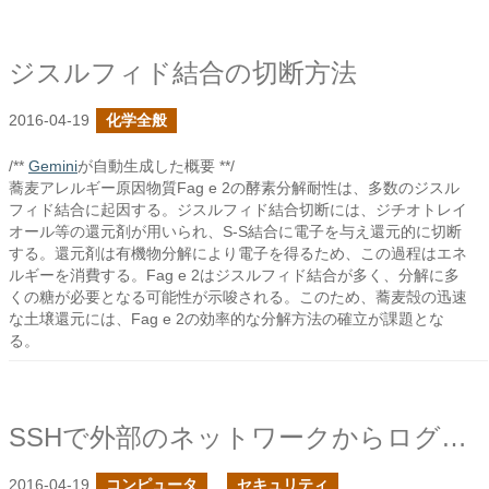
ジスルフィド結合の切断方法
2016-04-19
化学全般
/**
Gemini
が自動生成した概要 **/
蕎麦アレルギー原因物質Fag e 2の酵素分解耐性は、多数のジスル
フィド結合に起因する。ジスルフィド結合切断には、ジチオトレイ
オール等の還元剤が用いられ、S-S結合に電子を与え還元的に切断
する。還元剤は有機物分解により電子を得るため、この過程はエネ
ルギーを消費する。Fag e 2はジスルフィド結合が多く、分解に多
くの糖が必要となる可能性が示唆される。このため、蕎麦殻の迅速
な土壌還元には、Fag e 2の効率的な分解方法の確立が課題とな
る。
SSHで外部のネットワークからログインできるようにする
2016-04-19
コンピュータ
セキュリティ