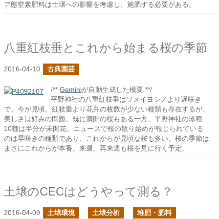
ア態窒素肥料は土壌への影響を考慮し、施肥する必要がある。
八重紅枝垂とこれから始まる桜の季節
2016-04-10
古典園芸
/**
Gemini
が自動生成した概要 **/
平野神社の八重紅枝垂はソメイヨシノより遅咲き
で、今が見頃。紅枝垂より花弁の枚数が少ない種類も存在するが、
美しさは好みの問題。既に満開の桜もある一方、平野神社の珍種
10種は半分が未開花。ニュースで桜の散り始めが報じられている
のは早咲きの種類であり、これからが見頃な桜も多い。桜の季節は
まさにこれからが本番。来週、再来週も桜を見に行く予定。
土壌のCECはどうやって測る？
2016-04-09
土壌環境
土壌分析
堆肥・肥料