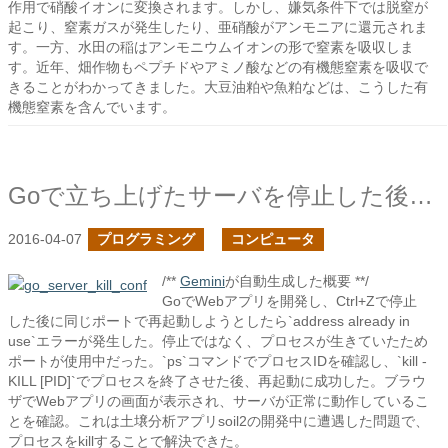
作用で硝酸イオンに変換されます。しかし、嫌気条件下では脱窒が
起こり、窒素ガスが発生したり、亜硝酸がアンモニアに還元されま
す。一方、水田の稲はアンモニウムイオンの形で窒素を吸収しま
す。近年、畑作物もペプチドやアミノ酸などの有機態窒素を吸収で
きることがわかってきました。大豆油粕や魚粕などは、こうした有
機態窒素を含んでいます。
Goで立ち上げたサーバを停止した後、再度同じポートで立ち上げる
2016-04-07
プログラミング
コンピュータ
/**
Gemini
が自動生成した概要 **/
GoでWebアプリを開発し、Ctrl+Zで停止
した後に同じポートで再起動しようとしたら`address already in
use`エラーが発生した。停止ではなく、プロセスが生きていたため
ポートが使用中だった。`ps`コマンドでプロセスIDを確認し、`kill -
KILL [PID]`でプロセスを終了させた後、再起動に成功した。ブラウ
ザでWebアプリの画面が表示され、サーバが正常に動作しているこ
とを確認。これは土壌分析アプリsoil2の開発中に遭遇した問題で、
プロセスをkillすることで解決できた。