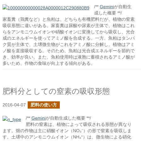
/**
Gemini
が自動生
成した概要 **/
家畜糞（鶏糞など）と魚粕は、どちらも有機肥料だが、植物の窒素
吸収形態に違いがある。家畜糞は尿酸や尿素が主体で、植物はこれ
らをアンモニウムイオンや硝酸イオンに変換してから吸収し、光合
成のエネルギーを使ってアミノ酸を合成する。一方、魚粕はタンパ
ク質が主体で、土壌微生物がこれをアミノ酸に分解し、植物はアミ
ノ酸を直接吸収する。そのため、魚粕は光合成エネルギーを節約で
き、効率が良い。また、魚粕使用時は液胞に蓄積されるアミノ酸が
多いため、作物の食味が向上する傾向がある。
肥料分としての窒素の吸収形態
2016-04-07
肥料の使い方
/**
Gemini
が自動生成した概要 **/
肥料の窒素は、植物によって吸収される形態が異なり
ます。畑の作物は主に硝酸イオン（NO₃⁻）の形で窒素を吸収しま
す。土壌中のアンモニウムイオン（NH₄⁺）は、微生物による硝化