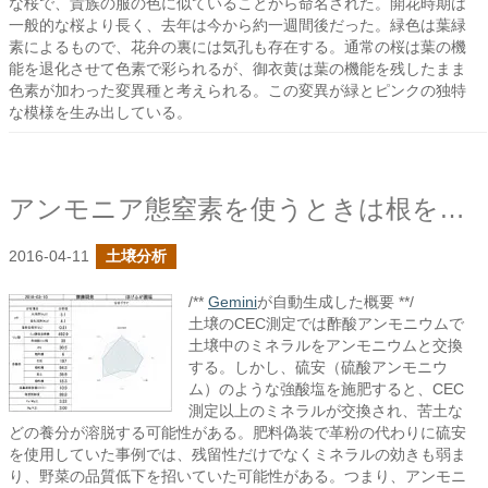
な桜で、貴族の服の色に似ていることから命名された。開花時期は
一般的な桜より長く、去年は今から約一週間後だった。緑色は葉緑
素によるもので、花弁の裏には気孔も存在する。通常の桜は葉の機
能を退化させて色素で彩られるが、御衣黄は葉の機能を残したまま
色素が加わった変異種と考えられる。この変異が緑とピンクの独特
な模様を生み出している。
アンモニア態窒素を使うときは根を意識すべき？
2016-04-11
土壌分析
/**
Gemini
が自動生成した概要 **/
土壌のCEC測定では酢酸アンモニウムで
土壌中のミネラルをアンモニウムと交換
する。しかし、硫安（硫酸アンモニウ
ム）のような強酸塩を施肥すると、CEC
測定以上のミネラルが交換され、苦土な
どの養分が溶脱する可能性がある。肥料偽装で革粉の代わりに硫安
を使用していた事例では、残留性だけでなくミネラルの効きも弱ま
り、野菜の品質低下を招いていた可能性がある。つまり、アンモニ