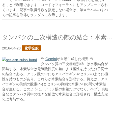
ることで利用できます。コードはフォーラムにもアップロードされ
ています。記事の取得件数を指定しない場合は、該当ラベルのすべ
ての記事を取得しランダムに表示します。
タンパクの三次構造の際の結合：水素結合２
2016-04-28
化学全般
/**
Gemini
が自動生成した概要 **/
タンパク質の三次構造形成には水素結合が
関与する。水素結合は電気陰性度の差により極性を持った分子同士
の結合である。アミノ酸の中にもアスパラギンやセリンのように極
性を持つものがあり、これらが水素結合を形成する。例えば、アス
パラギンの側鎖の酸素(δ-)とセリンの側鎖の水素(δ+)の間で水素結
合が生じる。このように、アミノ酸の側鎖だけでなく、ペプチド結
合などタンパク質中の様々な部位で水素結合は形成され、構造安定
化に寄与する。