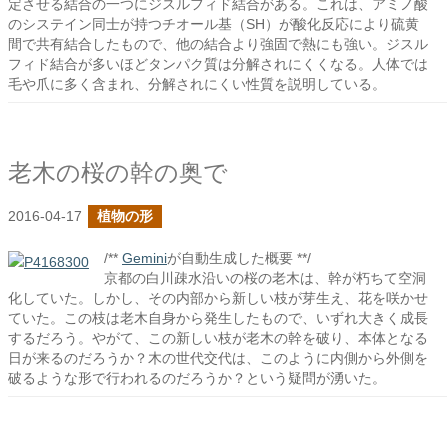
定させる結合の一つにジスルフィド結合がある。これは、アミノ酸
のシステイン同士が持つチオール基（SH）が酸化反応により硫黄
間で共有結合したもので、他の結合より強固で熱にも強い。ジスル
フィド結合が多いほどタンパク質は分解されにくくなる。人体では
毛や爪に多く含まれ、分解されにくい性質を説明している。
老木の桜の幹の奥で
2016-04-17
植物の形
/**
Gemini
が自動生成した概要 **/
京都の白川疎水沿いの桜の老木は、幹が朽ちて空洞
化していた。しかし、その内部から新しい枝が芽生え、花を咲かせ
ていた。この枝は老木自身から発生したもので、いずれ大きく成長
するだろう。やがて、この新しい枝が老木の幹を破り、本体となる
日が来るのだろうか？木の世代交代は、このように内側から外側を
破るような形で行われるのだろうか？という疑問が湧いた。