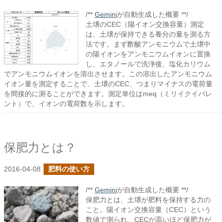
/**
Gemini
が自動生成した概要 **/
土壌のCEC（陽イオン交換容量）測定
は、土壌が保持できる養分の量を測る方
法です。まず酢酸アンモニウムで土壌中
の陽イオンをアンモニウムイオンに置換
し、エタノールで洗浄後、塩化カリウム
でアンモニウムイオンを溶出させます。この溶出したアンモニウム
イオン量を測定することで、土壌のCEC、つまりマイナスの電荷量
を間接的に測ることができます。測定単位はmeq（ミリイクイバレ
ント）で、イオンの電荷数を示します。
保肥力とは？
2016-04-08
肥料の使い方
/**
Gemini
が自動生成した概要 **/
保肥力とは、土壌が肥料を保持する力の
こと。陽イオン交換容量（CEC）という
数値で測られ、CECが高いほど保肥力が