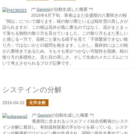
/**
Gemini
が自動生成した概要 **/
2016年4月下旬、筆者はまだ全盛期の八重咲きの桜
「関山」について綴ります。桜の散り際といえば桜吹雪の美しさが
語られますが、この桜は花弁が風に乗るのではなく、花がまとまっ
て落ちる独特の散り方を見せていました。この散り方もまた美しい
と感じる一方で、花柄ごと落ちる様子を見て「子孫繁栄できない散
り方」ではないかとの疑問を抱きます。しかし、最終的にはこの桜
が八重咲きであるため、そもそも実がつかない可能性を指摘。桜の
散り方の多様性と、見た目の美しさ、そして生命のメカニズムにつ
いて考えさせられるブログ記事です。
システインの分解
2016-04-22
化学全般
/**
Gemini
が自動生成した概要 **/
蕎麦殻に含まれるジスルフィド結合切断後のシステ
イン分解に着目し、有効資材探索の手がかりを探っている。システ
イン分解過程ではピルビン酸が生成され、同時に硫化水素やアンモ