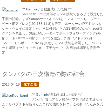
/**
Gemini
が自動生成した概要 **/
Sambaサーバに外部からSSH接続できるよう設定した
手順の記録。まずSambaサーバにSSHをインストールし、プライ
ベートIPアドレス(192.168.11.8)を設定、ルーターのIPアドレスを
ゲートウェイに設定した。次に外部からのSSH接続のため、rootロ
グインを禁止し、無線LANルーターでポートフォワーディング(外
部ポート71823→内部ポート22)を設定。外部IPアドレス(例：
127.0.0.1)へポート71823を指定してSSH接続を確認した。パスワ
ード認証はセキュリティ的に不安なので、次回は鍵認証を設定予
定。
タンパクの三次構造の際の結合
2016-04-18
化学全般
/**
Gemini
が自動生成した概要 **/
タンパク質はアミノ酸がペプチド結合で連なっ
たポリペプチドが折りたたまれて機能を持つ。この折りたたみを安