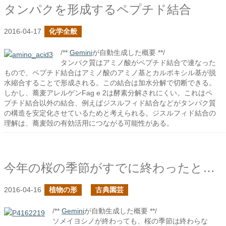
タンパクを形成するペプチド結合
2016-04-17
化学全般
/**
Gemini
が自動生成した概要 **/
タンパク質はアミノ酸がペプチド結合で連なった
もので、ペプチド結合はアミノ酸のアミノ基とカルボキシル基が脱
水縮合することで形成される。この結合は加水分解で切断できる。
しかし、蕎麦アレルゲンFag e 2は酵素分解されにくい。これはペ
プチド結合以外の結合、例えばジスルフィド結合などがタンパク質
の構造を安定化させているためと考えられる。ジスルフィド結合の
理解は、蕎麦殻の有効活用につながる可能性がある。
今年の桜の季節がすでに終わったと思うのはもったいない
2016-04-16
植物の形
古典園芸
/**
Gemini
が自動生成した概要 **/
ソメイヨシノが終わっても、桜の季節は終わらな