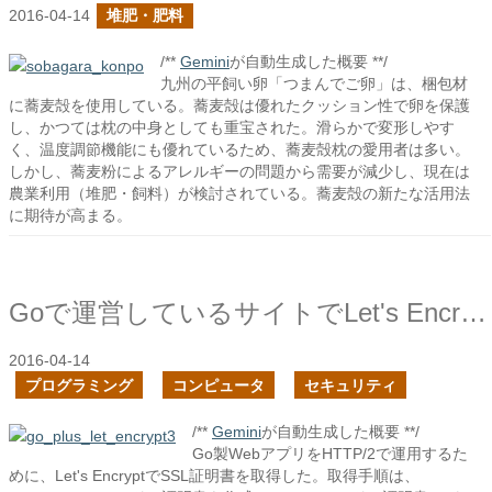
2016-04-14
堆肥・肥料
/**
Gemini
が自動生成した概要 **/
九州の平飼い卵「つまんでご卵」は、梱包材
に蕎麦殻を使用している。蕎麦殻は優れたクッション性で卵を保護
し、かつては枕の中身としても重宝された。滑らかで変形しやす
く、温度調節機能にも優れているため、蕎麦殻枕の愛用者は多い。
しかし、蕎麦粉によるアレルギーの問題から需要が減少し、現在は
農業利用（堆肥・飼料）が検討されている。蕎麦殻の新たな活用法
に期待が高まる。
Goで運営しているサイトでLet's Encryptを利用してみた
2016-04-14
プログラミング
コンピュータ
セキュリティ
/**
Gemini
が自動生成した概要 **/
Go製WebアプリをHTTP/2で運用するた
めに、Let's EncryptでSSL証明書を取得した。取得手順は、