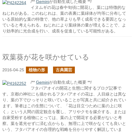
/**
Gemini
が自動生成した概要 **/
イヌムギの花は春中旬頃に開花し、葉には特徴的な
ねじれがある。このねじれは、葉の表裏に葉緑体が均等に分布して
いる原始的な葉の特徴で、他の草よりも早く成長できる要因となっ
ていると考えられる。ねじれにより葉緑体の量が増えることで、よ
り効率的に光合成を行い、成長を促進している可能性がある。
双葉葵が花を咲かせている
2016-04-25
植物の形
古典園芸
/**
Gemini
が自動生成した概要 **/
フタバアオイの開花と生態に関するブログ記事で
す。京都の神社にも描かれるフタバアオイの花は、人目線とは異な
り、葉の下でひっそりと咲いていることが写真と共に紹介されてい
ます。筆者はこの生態について、「花は目立つために葉の上に咲
く」という人間の固定観念を覆し、アリやクモを媒介する、または
自家受粉する植物にとっては、葉の上で開花する必要がないと考
察。葉を遮光せずに済む点からも、無理に上で咲かなくても良いと
いう、フタバアオイの合理的な戦略を分かりやすく解説していま