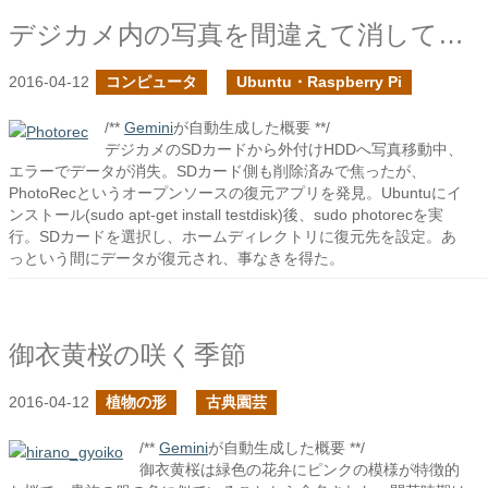
デジカメ内の写真を間違えて消してしまった時はPhotoRec！
2016-04-12
コンピュータ
Ubuntu・Raspberry Pi
/**
Gemini
が自動生成した概要 **/
デジカメのSDカードから外付けHDDへ写真移動中、
エラーでデータが消失。SDカード側も削除済みで焦ったが、
PhotoRecというオープンソースの復元アプリを発見。Ubuntuにイ
ンストール(sudo apt-get install testdisk)後、sudo photorecを実
行。SDカードを選択し、ホームディレクトリに復元先を設定。あ
っという間にデータが復元され、事なきを得た。
御衣黄桜の咲く季節
2016-04-12
植物の形
古典園芸
/**
Gemini
が自動生成した概要 **/
御衣黄桜は緑色の花弁にピンクの模様が特徴的