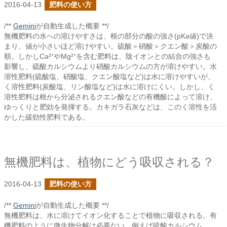
2016-04-13
肥料の使い方
/**
Gemini
が自動生成した概要 **/
無機肥料の水への溶けやすさは、根の部分の酸の強さ(pKa値)で決
まり、値が小さいほど溶けやすい。硫酸＞硝酸＞クエン酸＞炭酸の
順。しかしCa²⁺やMg²⁺を含む肥料は、陰イオンとの結合の強さも
影響し、硫酸カルシウムより硝酸カルシウムの方が溶けやすい。水
溶性肥料(硫酸塩、硝酸塩、クエン酸塩など)は水に溶けやすいが、
く溶性肥料(炭酸塩、リン酸塩など)は水に溶けにくい。しかし、く
溶性肥料は根から分泌されるクエン酸などの有機酸によって溶け、
ゆっくりと肥効を発揮する。カキガラ石灰などは、このく溶性を活
かした緩効性肥料である。
無機肥料は、植物にどう吸収される？
2016-04-13
肥料の使い方
/**
Gemini
が自動生成した概要 **/
無機肥料は、水に溶けてイオン化することで植物に吸収される。有
機肥料のように微生物分解は必要ない。例えば硫酸カルシウム