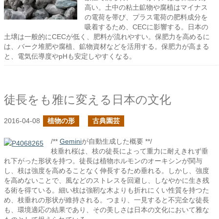
高い。土中の粘土鉱物や腐植はマイナス
の電荷を帯び、プラス電荷の肥料成分を
吸着するため、CECに影響する。日本の
土壌は一般的にCECが低く、肥料が流れやすい。保肥力を高めるに
は、バーク堆肥や腐植、鉱物資材などを活用する。保肥力が高まる
と、電気伝導度やpHも安定しやすくなる。
徒長をも雅に変える日本の文化
2016-04-08
植物の形
古典園芸
/**
Gemini
が自動生成した概要 **/
枝垂れ桜は、枝の徒長によって重力に耐えきれず垂
れ下がった形状を持つ。徒長は植物ホルモンのオーキシンが関与
し、枝は強度を高めることなく伸長するため垂れる。しかし、強度
を高めないことで、風などのストレスを回避し、しなやかに生き残
る術を得ている。細い枝は強靭な木よりも折れにくい性質を持つた
め、枝垂れの形状が維持される。つまり、一見すると不完全な徒長
も、環境適応の結果であり、その美しさは日本の文化において雅な