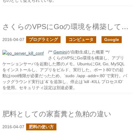
ものとして捉えられている。
さくらのVPSにGoの環境を構築してみた
2016-04-07
プログラミング
コンピュータ
Google
/**
Gemini
が自動生成した概要 **/
さくらのVPSにGo環境を構築し、アプリ
ケーションサーバを起動した際のメモ。UbuntuにGit, Go, MySQL
をインストールし、アプリをビルド、実行した。ポート80での起
動はroot権限が必要だったため、`sudo ./app -addr=:80`で実行。バ
ックグラウンド実行は`&`を追加し、停止は`kill -KILL プロセスID`
を使用。セキュリティ設定は別途必要。
肥料としての家畜糞と魚粕の違い
2016-04-07
肥料の使い方