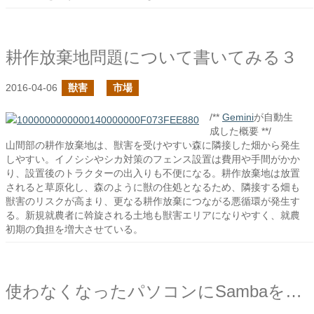
耕作放棄地問題について書いてみる３
2016-04-06
獣害
市場
/**
Gemini
が自動生
成した概要 **/
山間部の耕作放棄地は、獣害を受けやすい森に隣接した畑から発生
しやすい。イノシシやシカ対策のフェンス設置は費用や手間がかか
り、設置後のトラクターの出入りも不便になる。耕作放棄地は放置
されると草原化し、森のように獣の住処となるため、隣接する畑も
獣害のリスクが高まり、更なる耕作放棄につながる悪循環が発生す
る。新規就農者に斡旋される土地も獣害エリアになりやすく、就農
初期の負担を増大させている。
使わなくなったパソコンにSambaを入れて、ファイル共有用のサーバを構築してみた