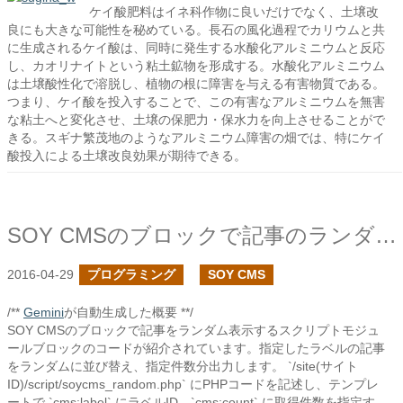
ケイ酸肥料はイネ科作物に良いだけでなく、土壌改
良にも大きな可能性を秘めている。長石の風化過程でカリウムと共
に生成されるケイ酸は、同時に発生する水酸化アルミニウムと反応
し、カオリナイトという粘土鉱物を形成する。水酸化アルミニウム
は土壌酸性化で溶脱し、植物の根に障害を与える有害物質である。
つまり、ケイ酸を投入することで、この有害なアルミニウムを無害
な粘土へと変化させ、土壌の保肥力・保水力を向上させることがで
きる。スギナ繁茂地のようなアルミニウム障害の畑では、特にケイ
酸投入による土壌改良効果が期待できる。
SOY CMSのブロックで記事のランダム表示
2016-04-29
プログラミング
SOY CMS
/**
Gemini
が自動生成した概要 **/
SOY CMSのブロックで記事をランダム表示するスクリプトモジュ
ールブロックのコードが紹介されています。指定したラベルの記事
をランダムに並び替え、指定件数分出力します。 `/site(サイト
ID)/script/soycms_random.php` にPHPコードを記述し、テンプレ
ートで `cms:label` にラベルID、`cms:count` に取得件数を指定す