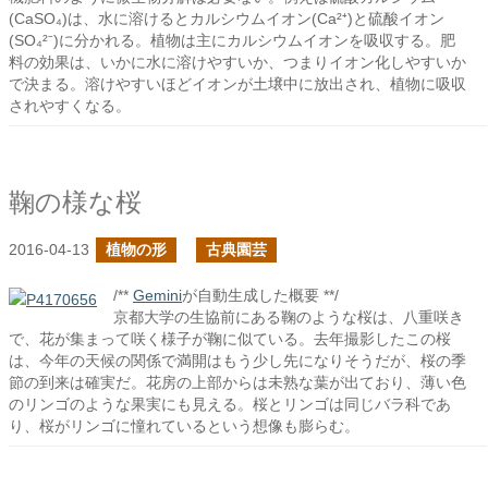
(CaSO₄)は、水に溶けるとカルシウムイオン(Ca²⁺)と硫酸イオン
(SO₄²⁻)に分かれる。植物は主にカルシウムイオンを吸収する。肥
料の効果は、いかに水に溶けやすいか、つまりイオン化しやすいか
で決まる。溶けやすいほどイオンが土壌中に放出され、植物に吸収
されやすくなる。
鞠の様な桜
2016-04-13
植物の形
古典園芸
/**
Gemini
が自動生成した概要 **/
京都大学の生協前にある鞠のような桜は、八重咲き
で、花が集まって咲く様子が鞠に似ている。去年撮影したこの桜
は、今年の天候の関係で満開はもう少し先になりそうだが、桜の季
節の到来は確実だ。花房の上部からは未熟な葉が出ており、薄い色
のリンゴのような果実にも見える。桜とリンゴは同じバラ科であ
り、桜がリンゴに憧れているという想像も膨らむ。