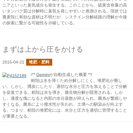
ニアといった臭気成分も発生する。このことから、硫黄含有量の高
いタンパク質は分解時に臭気を発しやすいと推測される。現状では
蕎麦殻に有効な資材は不明だが、システイン分解経路の理解が今後
の探索に繋がる可能性を示唆している。
まずは上から圧をかける
2016-04-21
堆肥・肥料
/**
Gemini
が自動生成した概要 **/
籾殻は水を弾くため分解しにくく、堆肥化が難し
い。しかし、燻炭にしたり、適切な水分と圧力を加えることで分解
を促進できる。籾殻は水を弾き、微生物分解が阻害される。しか
し、適度な塊になると内部の水分蒸散が抑えられ、菌糸が繁殖しや
すくなる。菌糸により撥水性が失われ、土壌への馴染みが向上す
る。つまり、籾殻の堆肥化には、水分と圧力を適切に管理すること
が重要となる。