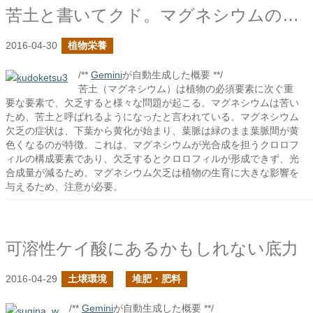
苦土と書いてクド。マグネシウムのこと
2016-04-30
植物栄養
/**
Gemini
が自動生成した概要 **/
苦土（マグネシウム）は植物の必須要素に次ぐ重
要な要素で、欠乏すると様々な問題が起こる。マグネシウムは苦い
ため、苦土と呼ばれるようになったと言われている。マグネシウム
欠乏の症状は、下葉から黄化が始まり、葉脈は緑のまま葉脈間が黄
色くなるのが特徴。これは、マグネシウムが光合成を担うクロロフ
ィルの構成要素であり、欠乏するとクロロフィルが形成できず、光
合成量が減るため。マグネシウム欠乏は植物の生育に大きな影響を
与えるため、注意が必要。
可溶性ケイ酸にあるかもしれない底力
2016-04-29
土壌環境
堆肥・肥料
/**
Gemini
が自動生成した概要 **/