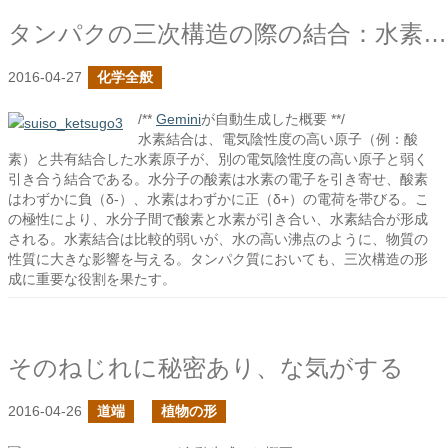
タンパクの三次構造の際の結合：水素結合１
2016-04-27
化学全般
/**
Gemini
が自動生成した概要 **/
水素結合は、電気陰性度の高い原子（例：酸
素）と共有結合した水素原子が、別の電気陰性度の高い原子と弱く
引き合う結合である。水分子の酸素は水素の電子を引き寄せ、酸素
はわずかに負（δ-）、水素はわずかに正（δ+）の電荷を帯びる。こ
の極性により、水分子間で酸素と水素が引き合い、水素結合が形成
される。水素結合は比較的弱いが、水の高い沸点のように、物質の
性質に大きな影響を与える。タンパク質においても、三次構造の形
成に重要な役割を果たす。
そのねじれに秘密あり、な気がする
2016-04-26
道端
植物の形