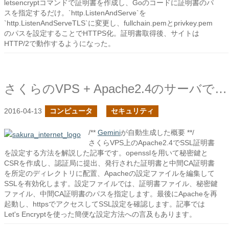
letsencryptコマンドで証明書を作成し、Goのコードに証明書のパ
スを指定するだけ。`http.ListenAndServe`を
`http.ListenAndServeTLS`に変更し、fullchain.pemとprivkey.pem
のパスを設定することでHTTPS化。証明書取得後、サイトは
HTTP/2で動作するようになった。
さくらのVPS + Apache2.4のサーバでSSL対応してみた
2016-04-13
コンピュータ
セキュリティ
/**
Gemini
が自動生成した概要 **/
さくらVPS上のApache2.4でSSL証明書
を設定する方法を解説した記事です。opensslを用いて秘密鍵と
CSRを作成し、認証局に提出、発行された証明書と中間CA証明書
を所定のディレクトリに配置、Apacheの設定ファイルを編集して
SSLを有効化します。設定ファイルでは、証明書ファイル、秘密鍵
ファイル、中間CA証明書のパスを指定します。最後にApacheを再
起動し、httpsでアクセスしてSSL設定を確認します。記事では
Let's Encryptを使った簡便な設定方法への言及もあります。