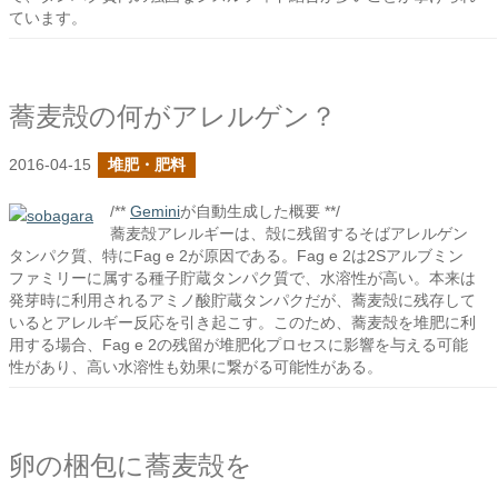
ています。
蕎麦殻の何がアレルゲン？
2016-04-15
堆肥・肥料
/**
Gemini
が自動生成した概要 **/
蕎麦殻アレルギーは、殻に残留するそばアレルゲン
タンパク質、特にFag e 2が原因である。Fag e 2は2Sアルブミン
ファミリーに属する種子貯蔵タンパク質で、水溶性が高い。本来は
発芽時に利用されるアミノ酸貯蔵タンパクだが、蕎麦殻に残存して
いるとアレルギー反応を引き起こす。このため、蕎麦殻を堆肥に利
用する場合、Fag e 2の残留が堆肥化プロセスに影響を与える可能
性があり、高い水溶性も効果に繋がる可能性がある。
卵の梱包に蕎麦殻を