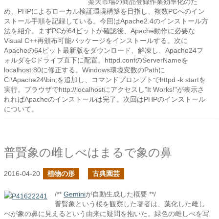
楽天市場の商品登録作業効率化のた
め、PHPによるローカル検証環境構築を目指し、複数PCへのイン
ストール手順を記録している。今回はApache2.4のインストール方
法を紹介。まずPCが64ビットか確認後、Apache動作に必要な
Visual C++再頒布可能パッケージをインストールする。次に
Apacheの64ビット最新版をダウンロード、解凍し、Apache24フ
ォルダをCドライブ直下に配置。httpd.confのServerNameを
localhost:80に修正する。Windows環境変数のPathに
C:\Apache24\bin;を追加し、コマンドプロンプトでhttpd -k startを
実行。ブラウザでhttp://localhostにアクセスし"It Works!"が表示さ
れればApacheのインストールは完了。次回はPHPのインストール
について。
普賢象の雌しべはまるで象の鼻
2016-04-20
植物の形
古典園芸
/**
Gemini
が自動生成した概要 **/
普賢象という桜を観察した著者は、葉化した雌し
べが象の鼻に見えるという由来に疑問を抱いた。緑色の雌しべを写