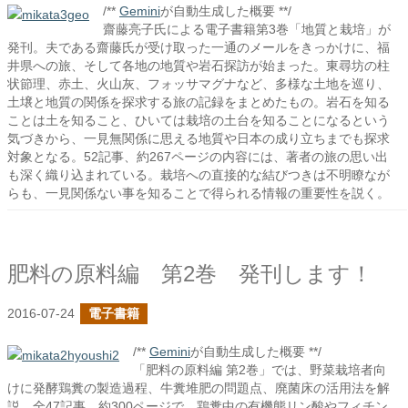
/**
Gemini
が自動生成した概要 **/
齋藤亮子氏による電子書籍第3巻「地質と栽培」が
発刊。夫である齋藤氏が受け取った一通のメールをきっかけに、福
井県への旅、そして各地の地質や岩石探訪が始まった。東尋坊の柱
状節理、赤土、火山灰、フォッサマグナなど、多様な土地を巡り、
土壌と地質の関係を探求する旅の記録をまとめたもの。岩石を知る
ことは土を知ること、ひいては栽培の土台を知ることになるという
気づきから、一見無関係に思える地質や日本の成り立ちまでも探求
対象となる。52記事、約267ページの内容には、著者の旅の思い出
も深く織り込まれている。栽培への直接的な結びつきは不明瞭なが
らも、一見関係ない事を知ることで得られる情報の重要性を説く。
肥料の原料編 第2巻 発刊します！
2016-07-24
電子書籍
/**
Gemini
が自動生成した概要 **/
「肥料の原料編 第2巻」では、野菜栽培者向
けに発酵鶏糞の製造過程、牛糞堆肥の問題点、廃菌床の活用法を解
説。全47記事、約300ページで、鶏糞中の有機態リン酸やフィチン