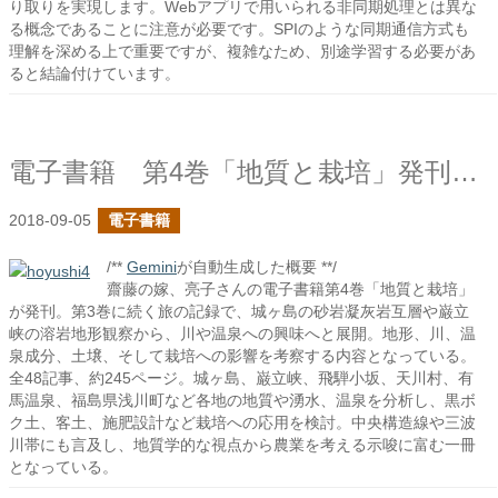
り取りを実現します。Webアプリで用いられる非同期処理とは異な
る概念であることに注意が必要です。SPIのような同期通信方式も
理解を深める上で重要ですが、複雑なため、別途学習する必要があ
ると結論付けています。
電子書籍 第4巻「地質と栽培」発刊しました！
2018-09-05
電子書籍
/**
Gemini
が自動生成した概要 **/
齋藤の嫁、亮子さんの電子書籍第4巻「地質と栽培」
が発刊。第3巻に続く旅の記録で、城ヶ島の砂岩凝灰岩互層や巌立
峡の溶岩地形観察から、川や温泉への興味へと展開。地形、川、温
泉成分、土壌、そして栽培への影響を考察する内容となっている。
全48記事、約245ページ。城ヶ島、巌立峡、飛騨小坂、天川村、有
馬温泉、福島県浅川町など各地の地質や湧水、温泉を分析し、黒ボ
ク土、客土、施肥設計など栽培への応用を検討。中央構造線や三波
川帯にも言及し、地質学的な視点から農業を考える示唆に富む一冊
となっている。