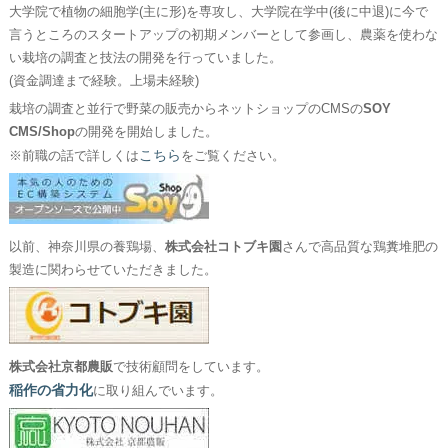
大学院で植物の細胞学(主に形)を専攻し、大学院在学中(後に中退)に今で
言うところのスタートアップの初期メンバーとして参画し、農薬を使わな
い栽培の調査と技法の開発を行っていました。
(資金調達まで経験。上場未経験)
栽培の調査と並行で野菜の販売からネットショップのCMSの
SOY
CMS/Shop
の開発を開始しました。
こちら
※前職の話で詳しくは
をご覧ください。
以前、神奈川県の養鶏場、
株式会社コトブキ園
さんで高品質な鶏糞堆肥の
製造に関わらせていただきました。
株式会社京都農販
で技術顧問をしています。
稲作の省力化
に取り組んでいます。