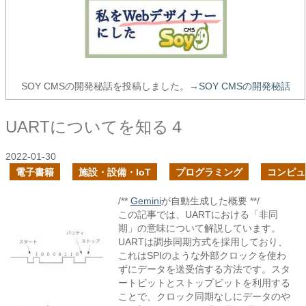
SOY CMSの開発秘話を投稿しました。→
SOY CMSの開発秘話
UARTについてを知る４
2022-01-30
電子書籍
施設・設備・IoT
プログラミング
コンピュ
/**
Gemini
が自動生成した概要 **/
この記事では、UARTにおける「非同
期」の意味について解説しています。
UARTは調歩同期方式を採用しており、
これはSPIのような外部クロックを使わ
ずにデータを送受信する方法です。スタ
ートビットとストップビットを利用する
ことで、クロック同期なしにデータのや