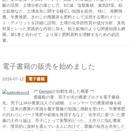
酸の活用、土壌分析の落とし穴、EC値、塩類集積、臭気対策、粘
土鉱物など、土壌改良に関する幅広い知識を提供。 特に、発酵鶏
糞、牛糞堆肥、きのこの廃菌床を肥料として活用する際のメリッ
ト・デメリットを詳細に説明。土壌の化学的性質や成分分析、臭気
対策といった実践的な内容に加え、粘土鉱物のような関連知識も網
羅。第1巻と合わせて、より深く肥料原料を理解するための必読
書。
電子書籍の販売を始めました
2016-07-12
電子書籍
/**
Gemini
が自動生成した概要 **/
齋藤毅の妻、亮子が夫の農業ブログを電子書籍
化。亮子はJAや農業法人での経験、ミャンマーでの農業研修を経
て、従来の農業の常識を覆す齋藤の知識に感銘を受けた。牛糞堆肥
の代わりにバーク堆肥や鉱物を推奨するなど、化学式に基づいた齋
藤の土作り論は、亮子にとって衝撃的だった。土作りに悩む農家
や、慣習的に資材を選んでいる人に向けて、齋藤の知見を共有した