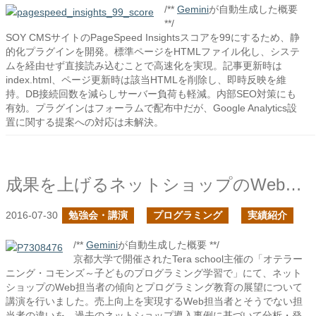
/**
Gemini
が自動生成した概要
**/
SOY CMSサイトのPageSpeed Insightsスコアを99にするため、静
的化プラグインを開発。標準ページをHTMLファイル化し、システ
ムを経由せず直接読み込むことで高速化を実現。記事更新時は
index.html、ページ更新時は該当HTMLを削除し、即時反映を維
持。DB接続回数を減らしサーバー負荷も軽減。内部SEO対策にも
有効。プラグインはフォーラムで配布中だが、Google Analytics設
置に関する提案への対応は未解決。
成果を上げるネットショップのWeb担当者の傾向と今後のプログラミング教育で思うことについてお話をさせていただきました
2016-07-30
勉強会・講演
プログラミング
実績紹介
/**
Gemini
が自動生成した概要 **/
京都大学で開催されたTera school主催の「オテラー
ニング・コモンズ～子どものプログラミング学習で」にて、ネット
ショップのWeb担当者の傾向とプログラミング教育の展望について
講演を行いました。売上向上を実現するWeb担当者とそうでない担
当者の違いを、過去のネットショップ導入事例に基づいて分析・発