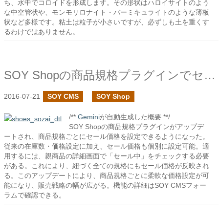
ち、水中でコロイドを形成します。その形状はハロイサイトのよう
な中空管状や、モンモリロナイト・バーミキュライトのような薄板
状など多様です。粘土は粒子が小さいですが、必ずしも土を重くす
るわけではありません。
SOY Shopの商品規格プラグインでセール価格の設定を追加しました
2016-07-21
SOY CMS
SOY Shop
/**
Gemini
が自動生成した概要 **/
SOY Shopの商品規格プラグインがアップデ
ートされ、商品規格ごとにセール価格を設定できるようになった。
従来の在庫数・価格設定に加え、セール価格も個別に設定可能。適
用するには、親商品の詳細画面で「セール中」をチェックする必要
がある。これにより、紐づく全ての規格にもセール価格が反映され
る。このアップデートにより、商品規格ごとに柔軟な価格設定が可
能になり、販売戦略の幅が広がる。機能の詳細はSOY CMSフォー
ラムで確認できる。