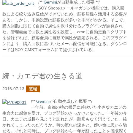
/**
Gemini
が自動生成した概要 **/
SOY Shopのメールマガジン機能では、購入回
数による絞り込み送信ができないため、顧客属性を活用する必要が
ある。しかし、手動設定は顧客数が多いと手間がかかる。そこで、
購入回数に応じて自動で属性を振り分けるプラグインが開発され
た。管理画面で回数と属性名を設定し、cronに自動更新スクリプト
を登録すれば、顧客全員に自動で属性が設定される。このプラグイ
ンにより、購入回数に基づいたメール配信が可能になる。ダウンロ
ードはSOY CMSフォーラムにて提供されている。
続・カエデ君の生きる道
2016-07-13
道端
/**
Gemini
が自動生成した概要 **/
一年前、京都の柱の根元に芽吹いた小さなカエデの
生命力に感銘を受け、ブログ開始のきっかけとなった。一年後の今
日、カエデの成長を見ようと訪れたが、跡形もなく消えていた。抜
かれてしまったのだろうか。時の流れの速さと、儚い命に思いを馳
せる。それと同時に、ブログ開始から一年が経ったことを感慨深く