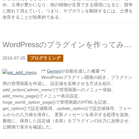
め、土壌が豊かになり、他の植物が生育できる環境になると、競争
に敗れて消えていく。つまり、ヤブガラシを駆除するには、土壌を
改良することが効果的である。
WordPressのプラグインを作ってみた２
2016-07-25
プログラミング
/**
Gemini
が自動生成した概要 **/
WordPressプラグイン開発の続き。プラグイン
用の管理画面を作成し、設定値を反映させる方法を紹介。
add_action('admin_menu')で管理画面へのメニュー登録、
add_menu_page()でメニュー表示設定、
hoge_world_option_page()で管理画面のHTMLを記述。
get_option()で設定値取得、update_option()で設定値保存。フォー
ムからの入力値を保存し、更新メッセージを表示する処理を追加。
最後に、保存した設定値（名前）をプラグインの出力に反映させ、
公開側で表示を確認した。