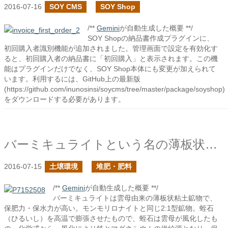
2016-07-16
SOY CMS
SOY Shop
/**
Gemini
が自動生成した概要 **/
SOY Shopの納品書作成プラグインに、
初回購入者識別機能が追加されました。管理画面で設定を有効化す
ると、初回購入者の納品書に「初回購入」と表示されます。この機
能はプラグインだけでなく、SOY Shop本体にも変更が加えられて
います。利用するには、GitHub上の最新版
(https://github.com/inunosinsi/soycms/tree/master/package/soyshop)
をダウンロードする必要があります。
バーミキュライトという名の薄板状粘土
2016-07-15
土壌環境
堆肥・肥料
/**
Gemini
が自動生成した概要 **/
バーミキュライトは雲母由来の薄板状粘土鉱物で、
保肥力・保水力が高い。モンモリロナイトと同じ2:1型鉱物。蛭石
（ひるいし）を高温で膨張させたもので、蛭石は雲母が風化したも