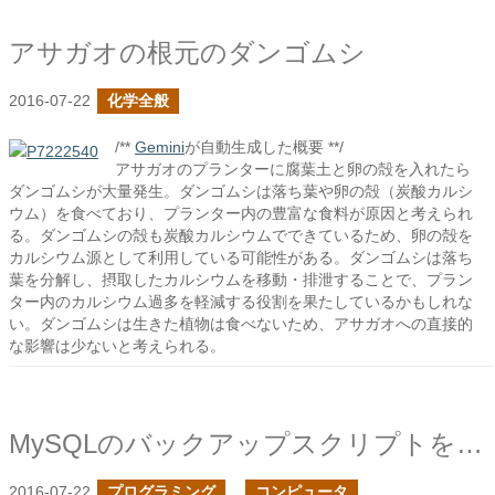
アサガオの根元のダンゴムシ
2016-07-22
化学全般
/**
Gemini
が自動生成した概要 **/
アサガオのプランターに腐葉土と卵の殻を入れたら
ダンゴムシが大量発生。ダンゴムシは落ち葉や卵の殻（炭酸カルシ
ウム）を食べており、プランター内の豊富な食料が原因と考えられ
る。ダンゴムシの殻も炭酸カルシウムでできているため、卵の殻を
カルシウム源として利用している可能性がある。ダンゴムシは落ち
葉を分解し、摂取したカルシウムを移動・排泄することで、プラン
ター内のカルシウム過多を軽減する役割を果たしているかもしれな
い。ダンゴムシは生きた植物は食べないため、アサガオへの直接的
な影響は少ないと考えられる。
MySQLのバックアップスクリプトを作成してみた
2016-07-22
プログラミング
コンピュータ