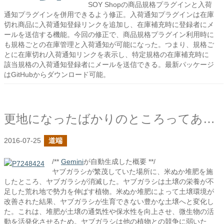
SOY Shopの商品規格プラグインと入荷
通知プラグインを併用できるよう修正。入荷通知プラグインは在庫
切れ商品に入荷通知登録リンクを追加し、在庫補充時に登録者にメ
ールを送信する機能。今回の修正で、商品規格プラグイン利用時に
も規格ごとの在庫管理と入荷通知が可能になった。つまり、規格ご
とに在庫切れ/入荷通知リンクを表示し、特定規格の在庫補充時に
該当規格の入荷通知登録者にメールを送信できる。最新パッケージ
はGitHubからダウンロード可能。
更地になったばかりのところってあまり草が生えないんだね
2016-07-25
道端
/**
Gemini
が自動生成した概要 **/
ヤブガラシが繁茂していた場所に、米ぬか堆肥を施
したところ、ヤブガラシが消滅した。ヤブガラシは土壌の栄養が不
足した荒れ地で勢力を伸ばす植物。米ぬか堆肥によって土壌環境が
改善された結果、ヤブガラシが生育できない豊かな土壌へと変化し
た。これは、堆肥が土壌の通気性や保水性を向上させ、微生物の活
動を活発化させるため。ヤブガラシは他の植物との競争に弱いた