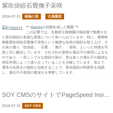
紫吹掛絞石畳撫子采咲
2016-07-31
植物の形
古典園芸
/**
Gemini
が自動生成した概要 **/
この記事では、京都府立植物園の朝顔展で観察され
た変化朝顔の多様な形状について述べられています。特に、黄蜻蛉
柳葉紫吹掛絞石畳撫子采咲という複雑な名前の朝顔を取り上げ、そ
の名の通り「吹掛絞」「石畳」「撫子」「采咲」といった特徴を写
真と共に解説しています。それぞれの形状が遺伝子の発現によるも
のであり、一見シンプルな朝顔の形が、実は多くの遺伝子の複雑な
相互作用によって成り立っていることを示唆しています。加えて、
通常の丸咲きの朝顔と比較することで、変化朝顔の特異性を強調
し、遺伝子の発現の奥深さを考察しています。
SOY CMSのサイトでPageSpeed Insightsのスコアが99になりました
2016-07-31
SOY CMS