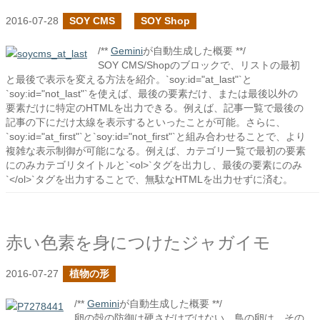
2016-07-28
SOY CMS
SOY Shop
/**
Gemini
が自動生成した概要 **/
SOY CMS/Shopのブロックで、リストの最初
と最後で表示を変える方法を紹介。`soy:id="at_last"`と
`soy:id="not_last"`を使えば、最後の要素だけ、または最後以外の
要素だけに特定のHTMLを出力できる。例えば、記事一覧で最後の
記事の下にだけ太線を表示するといったことが可能。さらに、
`soy:id="at_first"`と`soy:id="not_first"`と組み合わせることで、より
複雑な表示制御が可能になる。例えば、カテゴリ一覧で最初の要素
にのみカテゴリタイトルと`<ol>`タグを出力し、最後の要素にのみ
`</ol>`タグを出力することで、無駄なHTMLを出力せずに済む。
赤い色素を身につけたジャガイモ
2016-07-27
植物の形
/**
Gemini
が自動生成した概要 **/
卵の殻の防御は硬さだけではない。鳥の卵は、その