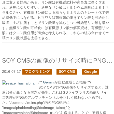
形に変える効果がある。リン酸は有機質肥料や家畜糞に多く含ま
れ、過剰になりやすい。過剰なリン酸はカルシウム過剰によるミネ
ラル欠乏や、有機態リン酸による様々なミネラルのキレート化で秀
品率低下につながる。ヒマワリは菌根菌の働きでリン酸を可給化し
吸収、土壌に残すことでリン酸量を減らしつつ可給態リン酸を増や
す。無機リン酸の可給化には有機態リン酸分解菌資材、有機態リン
酸にはクエン酸併用が有効と考えられる。これらの組み合わせで土
壌のリン酸状態を改善できる。
SOY CMSの画像のリサイズ時にPNGの透過を無効にする
2016-07-17
プログラミング
SOY CMS
Google
/**
Gemini
が自動生成した概要 **/
SOY CMSでPNG画像をリサイズすると、透
過部分が黒くなる問題が発生。これはGDライブラリの画像リサイ
ズ処理がPNGのアルファチャンネルを正しく扱わないためでし
た。`/common/im.inc.php`内のPNG処理に
`imagealphablending($dstImage, false);`と
`imagesavealpha($dstImage, true);`を追加することで、透過を保