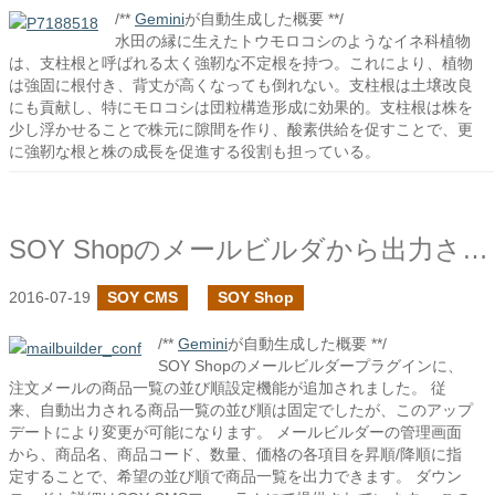
/**
Gemini
が自動生成した概要 **/
水田の縁に生えたトウモロコシのようなイネ科植物
は、支柱根と呼ばれる太く強靭な不定根を持つ。これにより、植物
は強固に根付き、背丈が高くなっても倒れない。支柱根は土壌改良
にも貢献し、特にモロコシは団粒構造形成に効果的。支柱根は株を
少し浮かせることで株元に隙間を作り、酸素供給を促すことで、更
に強靭な根と株の成長を促進する役割も担っている。
SOY Shopのメールビルダから出力される商品一覧に並び順設定を追加しました
2016-07-19
SOY CMS
SOY Shop
/**
Gemini
が自動生成した概要 **/
SOY Shopのメールビルダープラグインに、
注文メールの商品一覧の並び順設定機能が追加されました。 従
来、自動出力される商品一覧の並び順は固定でしたが、このアップ
デートにより変更が可能になります。 メールビルダーの管理画面
から、商品名、商品コード、数量、価格の各項目を昇順/降順に指
定することで、希望の並び順で商品一覧を出力できます。 ダウン