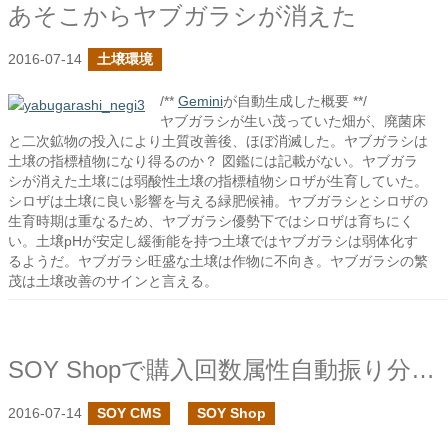
あそこからヤブガラシが消えた
2016-07-14
土壌環境
/**
Gemini
が自動生成した概要 **/
ヤブガラシが生い茂っていた畑が、廃菌床
と二次鉱物の投入により土質改善後、ほぼ消滅した。ヤブガラシは
土壌の指標植物になり得るのか？ 図鑑には記載がない。ヤブガラ
シが消えた土壌には弱酸性土壌の指標植物シロザが生育していた。
シロザは土壌に良い影響を与える緑肥候補。ヤブガラシとシロザの
生育時期は重なるため、ヤブガラシ優勢下ではシロザは育ちにく
い。土壌pHが安定し緩衝能を持つ土壌ではヤブガラシは弱体化す
るようだ。ヤブガラシ旺盛な土壌は作物に不向き。ヤブガラシの繁
茂は土壌改善のサインと言える。
SOY Shopで購入回数属性自動振り分けプラグインを作成しました
2016-07-14
SOY CMS
SOY Shop