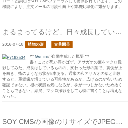
ロードと詳細はSOY CMSフォーラムにて提供されています。 この
機能により、注文メールの可読性向上や業務効率化に繋がります。
まるまってるけど、日々成長しています
2016-07-18
植物の形
古典園芸
/**
Gemini
が自動生成した概要 **/
書くことが思い浮かばず、アサガオの葉をマクロ撮
影してみた。成長はしているものの、変わった形の葉で、裏側が上
を向き、指のような形状が5本ある。通常の和アサガオの葉と比較
すると、重鋸歯が増えている可能性があるが、広げるのが怖いため
確認できない。根の状態も気になるが、株が一つしかないため抜く
こともできない。結局、マクロ撮影をしても特に書くことは増えな
かった。
SOY CMSの画像のリサイズでJPEGのロスレス圧縮を追加した