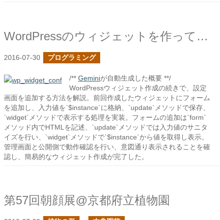
WordPressのウィジェットを作ってみた２
2016-07-30
プログラミング
/**
Gemini
が自動生成した概要 **/
WordPressウィジェット作成の続きで、設定
画面を追加する方法を解説。前回作成したウィジェットにフォーム
を追加し、入力値を`$instance`に格納、`update`メソッドで保存、
`widget`メソッドで表示する処理を実装。フォームの追加は`form`
メソッド内でHTMLを記述、`update`メソッドでは入力値のサニタ
イズを行い、`widget`メソッドで`$instance`から値を取得し表示。
管理画面と公開側で動作確認を行い、意図通り表示されることを確
認し、簡易的なウィジェット作成が完了した。
第57回朝顔展@京都府立植物園