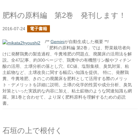
肥料の原料編 第2巻 発刊します！
2016-07-24
電子書籍
/**
Gemini
が自動生成した概要 **/
「肥料の原料編 第2巻」では、野菜栽培者向
けに発酵鶏糞の製造過程、牛糞堆肥の問題点、廃菌床の活用法を解
説。全47記事、約300ページで、鶏糞中の有機態リン酸やフィチン
酸の活用、土壌分析の落とし穴、EC値、塩類集積、臭気対策、粘
土鉱物など、土壌改良に関する幅広い知識を提供。 特に、発酵鶏
糞、牛糞堆肥、きのこの廃菌床を肥料として活用する際のメリッ
ト・デメリットを詳細に説明。土壌の化学的性質や成分分析、臭気
対策といった実践的な内容に加え、粘土鉱物のような関連知識も網
羅。第1巻と合わせて、より深く肥料原料を理解するための必読
書。
石垣の上で根付く