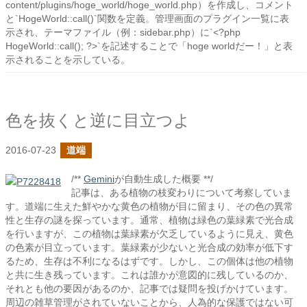
content/plugins/hoge_world/hoge_world.php）を作成し、コメント
と`HogeWorld::call()`関数を定義。管理画面のプラグイン一覧に表
示され、テーマファイル（例：sidebar.php）に`<?php
HogeWorld::call(); ?>`を記述することで「hoge worldだー！」と表
示されることを示している。
色を抜くと逆に目立つよ
2016-07-23
道端
/**
Gemini
が自動生成した概要 **/
記事は、ある植物の枝変わりについて考察していま
す。道端に生えた鮮やかな黄色の植物が目に留まり、その色の異常
性と生存の謎を探っています。通常、植物は緑色の葉緑素で光合成
を行いますが、この植物は葉緑素が欠乏しているように見え、黄色
の色素が目立っています。葉緑素が少ないと光合成の効率が低下す
るため、生存は不利になるはずです。しかし、この個体は他の植物
と共に生き残っています。これは誰かが意図的に残しているのか、
それとも他の要因があるのか、記事では疑問を投げかけています。
周辺の雑草管理がされていないことから、人為的な保護ではない可