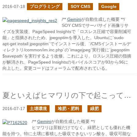
2016-07-18
プログラミング
SOY CMS
Google
/**
Gemini
が自動生成した概要 **/
SOY CMSでサーバサイド画像リサ
イズを実装後、PageSpeed Insightsで「ロスレス圧縮で容量削減可
能」と指摘されたため、jpegoptimを導入した。Ubuntuに`sudo
apt-get install jpegoptim`でインストール後、`/CMSインストールデ
ィレクトリ/common/im.inc.php`の`imagejpeg`実行後に`jpegoptim
$savepath`を実行するよう改修。これにより、ロスレス圧縮の指摘
が解消され、PageSpeed Insightsのモバイルスコアが93から96に
向上した。変更コードはフォーラムで配布されている。
夏といえばヒマワリの下で起こっている土壌の変化
2016-07-17
土壌環境
堆肥・肥料
緑肥
/**
Gemini
が自動生成した概要 **/
ヒマワリは景観だけでなく、緑肥としても優れた機
能を持つ。特に土壌に蓄積した吸収できないリン酸を、吸収可能な