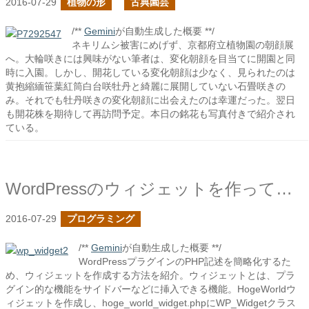
2016-07-29
植物の形
古典園芸
/**
Gemini
が自動生成した概要 **/
ネキリムシ被害にめげず、京都府立植物園の朝顔展
へ。大輪咲きには興味がない筆者は、変化朝顔を目当てに開園と同
時に入園。しかし、開花している変化朝顔は少なく、見られたのは
黄抱縮緬笹葉紅筒白台咲牡丹と綺麗に展開していない石畳咲きの
み。それでも牡丹咲きの変化朝顔に出会えたのは幸運だった。翌日
も開花株を期待して再訪問予定。本日の銘花も写真付きで紹介され
ている。
WordPressのウィジェットを作ってみた１
2016-07-29
プログラミング
/**
Gemini
が自動生成した概要 **/
WordPressプラグインのPHP記述を簡略化するた
め、ウィジェットを作成する方法を紹介。ウィジェットとは、プラ
グイン的な機能をサイドバーなどに挿入できる機能。HogeWorldウ
ィジェットを作成し、hoge_world_widget.phpにWP_Widgetクラス