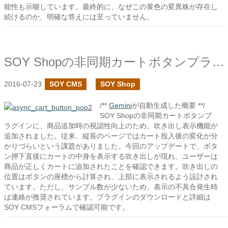
能性も示唆しています。最終的に、なぜこの黄色の変異株が存在し
続けるのか、明確な答えには至っていません。
SOY Shopの非同期カートボタンプラグインでボタンを押した後にフキダシ表示を追加してみた
2016-07-23
SOY CMS
SOY Shop
/**
Gemini
が自動生成した概要 **/
SOY Shopの非同期カートボタンプ
ラグインに、商品追加時の視認性向上のため、吹き出し表示機能が
追加されました。従来、縦長のページではカート投入後の変化が分
かりづらいという課題がありました。今回のアップデートで、ボタ
ン押下直後にカートの中身を表示する吹き出しが現れ、ユーザーは
商品が正しくカートに追加されたことを確認できます。吹き出しの
位置はボタンの座標から計算され、上部に表示されるよう設計され
ています。ただし、サンプル数が少ないため、表示の不具合発生時
は連絡が推奨されています。プラグインのダウンロードと詳細は
SOY CMSフォーラムで確認可能です。