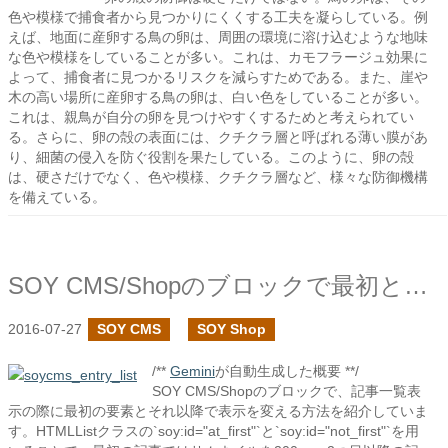
色や模様で捕食者から見つかりにくくする工夫を凝らしている。例
えば、地面に産卵する鳥の卵は、周囲の環境に溶け込むような地味
な色や模様をしていることが多い。これは、カモフラージュ効果に
よって、捕食者に見つかるリスクを減らすためである。また、崖や
木の高い場所に産卵する鳥の卵は、白い色をしていることが多い。
これは、親鳥が自分の卵を見つけやすくするためと考えられてい
る。さらに、卵の殻の表面には、クチクラ層と呼ばれる薄い膜があ
り、細菌の侵入を防ぐ役割を果たしている。このように、卵の殻
は、硬さだけでなく、色や模様、クチクラ層など、様々な防御機構
を備えている。
SOY CMS/Shopのブロックで最初とそれ以外のデータで表示を変えたい
2016-07-27
SOY CMS
SOY Shop
/**
Gemini
が自動生成した概要 **/
SOY CMS/Shopのブロックで、記事一覧表
示の際に最初の要素とそれ以降で表示を変える方法を紹介していま
す。HTMLListクラスの`soy:id="at_first"`と`soy:id="not_first"`を用