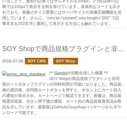
いることで、最初の記事ではサムネイルを200px、2つ目以降の記
事では150pxで表示する例を挙げています。具体的なコードも示さ
れており、画像のサイズ変更にはサーバサイドの画像圧縮機能を活
用しています。さらに、`cms:id="content" cms:length="250"`で記
事本文を250文字に要約して表示する方法にも触れています。
SOY Shopで商品規格プラグインと非同期カートボタンプラグインを一緒に使いたい
2016-07-26
SOY CMS
SOY Shop
/**
Gemini
が自動生成した概要 **/
SOY Shopの商品規格プラグインと非同
期カートボタンプラグインの同時利用が可能になりました。商品規
格の選択後、非同期カートボタンを押すと、ボタン上にカート投入
の通知が表示され、カートページで確認できます。画像は、商品規
格選択画面、ボタン押下後の通知、カート内の商品規格適用済み商
品を示しています。最新版はGitHubのsoyshopパッケージからダウ
ンロード可能です。