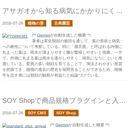
アサガオから知る病気にかかりにくい株
2016-07-26
植物の形
古典園芸
/**
Gemini
が自動生成した概要 **/
著者は変化朝顔の栽培を通じて、葉の形状と病気
への耐性について考察している。特に「握爪龍」と呼ばれる内側に
丸まった葉は、雨水が溜まりやすく菌が繁殖しやすいと指摘。一方
で、外側に丸まる葉は雨水を逃がしやすく、病気になりにくいと推
測している。変異の多い朝顔を育てることで、淘汰されやすい形質
を把握でき、植物の進化の歴史を垣間見ることができるため、植物
学を志す者には朝顔の観察が有益だと結論づけている。
SOY Shopで商品規格プラグインと入荷通知プラグインを一緒に使いたい
2016-07-26
SOY CMS
SOY Shop
/**
Gemini
が自動生成した概要 **/