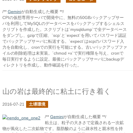
/**
Gemini
が自動生成した概要 **/
CPIの仮想専用サーバで開発中に、無料の50GBバックアップサー
バを利用してMySQLのデータベースをバックアップするシェルス
クリプトを作成した。スクリプトは`mysqldump`で全データベース
をダンプし、gzipで圧縮、`scp`と`expect`を用いてパスワード認証
でバックアップサーバに転送する。`expect`はscpのパスワード入
力を自動化し、cronでの実行を可能にする。古いバックアップファ
イルの削除処理は未実装。`chmod +x`で実行権限を与え、cronで
毎日実行するように設定。最後にバックアップサーバにbackupデ
ィレクトリを作成し、動作確認を行った。
山の岩は最終的に粘土に行き着く
2016-07-21
土壌環境
/**
Gemini
が自動生成した概要 **/
粘土は、粒子の大きさで定義される一次鉱
物が風化した二次鉱物です。脂肪酸のように疎水性と親水性を持