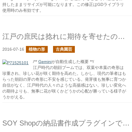
持したままリサイズが可能になります。この修正はGDライブラリ
使用時のみ有効です。
江戸の庶民は捻れに期待を寄せたのか？
2016-07-16
植物の形
古典園芸
/**
Gemini
が自動生成した概要 **/
江戸時代の朝顔ブームでは、双葉や本葉の奇形は
珍重され、珍しい花が咲く期待を高めた。しかし、現代の筆者はも
らった朝顔の芽の奇形に不安を感じている。発芽後も無事に育つか
自信がなく、江戸時代の人々のような高揚感はない。珍しい変化へ
の期待よりも、無事に花が咲くかどうかの心配が勝っている様子が
うかがえる。
SOY Shopの納品書作成プラグインで初回購入の表示設定を追加しました