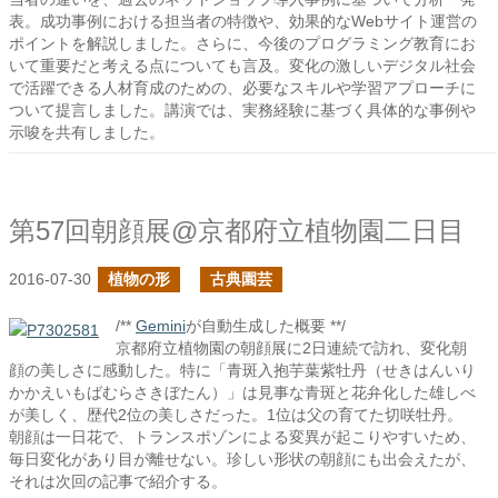
表。成功事例における担当者の特徴や、効果的なWebサイト運営の
ポイントを解説しました。さらに、今後のプログラミング教育にお
いて重要だと考える点についても言及。変化の激しいデジタル社会
で活躍できる人材育成のための、必要なスキルや学習アプローチに
ついて提言しました。講演では、実務経験に基づく具体的な事例や
示唆を共有しました。
第57回朝顔展@京都府立植物園二日目
2016-07-30
植物の形
古典園芸
/**
Gemini
が自動生成した概要 **/
京都府立植物園の朝顔展に2日連続で訪れ、変化朝
顔の美しさに感動した。特に「青斑入抱芋葉紫牡丹（せきはんいり
かかえいもばむらさきぼたん）」は見事な青斑と花弁化した雄しべ
が美しく、歴代2位の美しさだった。1位は父の育てた切咲牡丹。
朝顔は一日花で、トランスポゾンによる変異が起こりやすいため、
毎日変化があり目が離せない。珍しい形状の朝顔にも出会えたが、
それは次回の記事で紹介する。