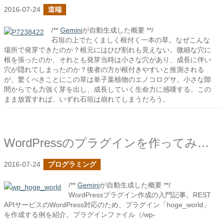
2016-07-24
道端
/**
Gemini
が自動生成した概要 **/
石垣の上でたくましく根付く一本の草。なぜこんな
場所で発芽できたのか？根元にはひび割れも見えない。微細な穴に
根を張ったのか、それとも発芽当時は小さな穴があり、成長に伴い
穴が隠れてしまったのか？後者の方が根付きやすいと推測される
が、驚くべきことにこの草は単子葉植物のエノコログサ。小さな隙
間からでも力強く芽を出し、成長していく生命力に感嘆する。この
まま放置すれば、いずれ石垣は崩れてしまうだろう。
WordPressのプラグインを作ってみた１
2016-07-24
プログラミング
/**
Gemini
が自動生成した概要 **/
WordPressプラグイン作成の入門記事。REST
APIサービスのWordPress対応のため、プラグイン「hoge_world」
を作成する例を紹介。プラグインファイル（/wp-