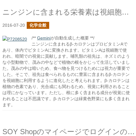
ニンジンに含まれる栄養素は視細胞で使われる
2016-07-20
化学全般
/**
Gemini
が自動生成した概要 **/
ニンジンに含まれるβ-カロテンはプロビタミンAで
あり、体内でビタミンAに変換されます。ビタミンAは視細胞で使
われ、暗闇での視覚に貢献します。哺乳類の祖先は、ネズミのよう
な小型動物で、茂みの中などで植物の根をかじって生活していまし
た。茂みの中は暗いため、食べ物を見つけるためには視力が重要で
した。そこで、祖先は食べられるものに豊富に含まれるβ-カロテン
を視細胞に利用するように進化したと考えられます。β-カロテンは
植物の色素であり、光合成にも関わるため、視覚に利用されること
は理にかなっています。ただし、根に多く含まれる成分が視覚に使
われることは不思議です。β-カロテンは緑黄色野菜にも多く含まれ
ます。
SOY Shopのマイページでログインの有無でテンプレートを分ける機能を追加しました