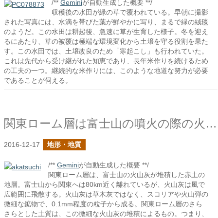
/**
Gemini
が自動生成した概要 **/
収穫後の水田が緑の草で覆われている。早朝に撮影
された写真には、水滴を帯びた葉が鮮やかに写り、まるで緑の絨毯
のようだ。この水田は耕起後、急速に草が生育した様子。冬を迎え
るにあたり、草の被覆は極端な環境変化から土壌を守る役割を果た
す。この水田では、土壌改良のため「寒起こし」も行われていた。
これは先代から受け継がれた知恵であり、長年米作りを続けるため
の工夫の一つ。継続的な米作りには、このような地道な努力が必要
であることが伺える。
関東ローム層は富士山の噴火の際の火山灰によるもの
2016-12-17
地形・地質
/**
Gemini
が自動生成した概要 **/
関東ローム層は、富士山の火山灰が堆積した赤土の
地層。富士山から関東へは80km近く離れているが、火山灰は風で
広範囲に飛散する。火山灰は草木灰ではなく、スコリアや火山弾の
微細な鉱物で、0.1mm程度の粒子から成る。関東ローム層のさら
さらとした土質は、この微細な火山灰の堆積によるもの。つまり、