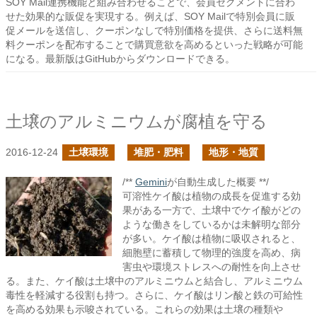
SOY Mail連携機能と組み合わせることで、会員セグメントに合わ
せた効果的な販促を実現する。例えば、SOY Mailで特別会員に販
促メールを送信し、クーポンなしで特別価格を提供、さらに送料無
料クーポンを配布することで購買意欲を高めるといった戦略が可能
になる。最新版はGitHubからダウンロードできる。
土壌のアルミニウムが腐植を守る
2016-12-24
土壌環境
堆肥・肥料
地形・地質
/**
Gemini
が自動生成した概要 **/
可溶性ケイ酸は植物の成長を促進する効
果がある一方で、土壌中でケイ酸がどの
ような働きをしているかは未解明な部分
が多い。ケイ酸は植物に吸収されると、
細胞壁に蓄積して物理的強度を高め、病
害虫や環境ストレスへの耐性を向上させ
る。また、ケイ酸は土壌中のアルミニウムと結合し、アルミニウム
毒性を軽減する役割も持つ。さらに、ケイ酸はリン酸と鉄の可給性
を高める効果も示唆されている。これらの効果は土壌の種類や