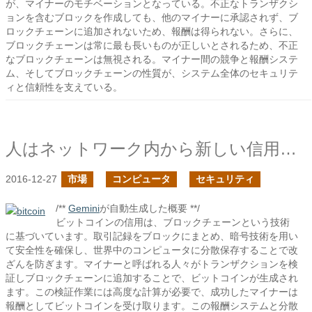
が、マイナーのモチベーションとなっている。不正なトランザクシ
ョンを含むブロックを作成しても、他のマイナーに承認されず、ブ
ロックチェーンに追加されないため、報酬は得られない。さらに、
ブロックチェーンは常に最も長いものが正しいとされるため、不正
なブロックチェーンは無視される。マイナー間の競争と報酬システ
ム、そしてブロックチェーンの性質が、システム全体のセキュリテ
ィと信頼性を支えている。
人はネットワーク内から新しい信用のあり方を発見した
2016-12-27
市場
コンピュータ
セキュリティ
/**
Gemini
が自動生成した概要 **/
ビットコインの信用は、ブロックチェーンという技術
に基づいています。取引記録をブロックにまとめ、暗号技術を用い
て安全性を確保し、世界中のコンピュータに分散保存することで改
ざんを防ぎます。マイナーと呼ばれる人々がトランザクションを検
証しブロックチェーンに追加することで、ビットコインが生成され
ます。この検証作業には高度な計算が必要で、成功したマイナーは
報酬としてビットコインを受け取ります。この報酬システムと分散