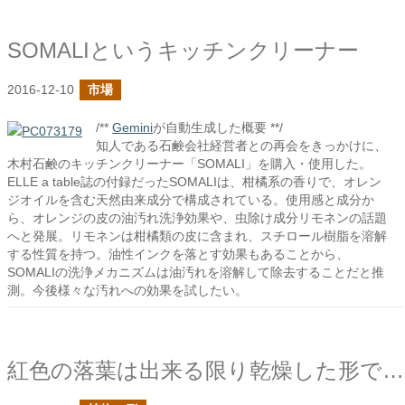
SOMALIというキッチンクリーナー
2016-12-10
市場
/**
Gemini
が自動生成した概要 **/
知人である石鹸会社経営者との再会をきっかけに、
木村石鹸のキッチンクリーナー「SOMALI」を購入・使用した。
ELLE a table誌の付録だったSOMALIは、柑橘系の香りで、オレン
ジオイルを含む天然由来成分で構成されている。使用感と成分か
ら、オレンジの皮の油汚れ洗浄効果や、虫除け成分リモネンの話題
へと発展。リモネンは柑橘類の皮に含まれ、スチロール樹脂を溶解
する性質を持つ。油性インクを落とす効果もあることから、
SOMALIの洗浄メカニズムは油汚れを溶解して除去することだと推
測。今後様々な汚れへの効果を試したい。
紅色の落葉は出来る限り乾燥した形で残りたいのでは？