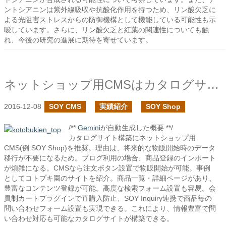
ントシアニンは紫外線吸収や抗酸化作用を持つため、リン酸欠乏に
よる光阻害ストレスからの防御機構として機能している可能性も示
唆しています。さらに、リン酸欠乏と紅葉の関連性についても触
れ、今後の研究の進展に期待を寄せています。
ネットショップ用CMSはカタログサイトの構築にも向いている
2016-12-08
SOY CMS
実績紹介
SOY Shop
/**
Gemini
が自動生成した概要 **/
カタログサイト構築にネットショップ用
CMS(例:SOY Shop)を推奨。理由は、将来的な物販開始時のデータ
移行が不要になるため。ブログ利用の場合、商品登録のインポート
が煩雑になる。CMSなら注文ボタン設置で物販開始が可能。事例
としてコトブキ園のサイトを紹介。商品一覧・詳細ページがあり、
豊富なコンテンツ登録が可能。高度な検索フォーム設置も容易。会
員制カートプラグインで直購入防止、SOY Inquiry連携で商品毎の
問い合わせフォーム設置も実現できる。これにより、情報豊富で問
い合わせ対応も可能なカタログサイトが構築できる。