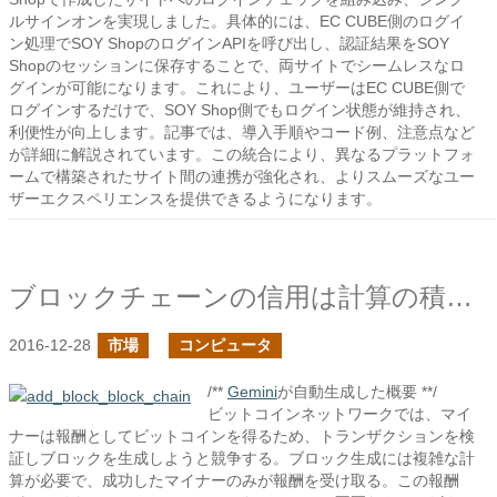
ルサインオンを実現しました。具体的には、EC CUBE側のログイ
ン処理でSOY ShopのログインAPIを呼び出し、認証結果をSOY
Shopのセッションに保存することで、両サイトでシームレスなロ
グインが可能になります。これにより、ユーザーはEC CUBE側で
ログインするだけで、SOY Shop側でもログイン状態が維持され、
利便性が向上します。記事では、導入手順やコード例、注意点など
が詳細に解説されています。この統合により、異なるプラットフォ
ームで構築されたサイト間の連携が強化され、よりスムーズなユー
ザーエクスペリエンスを提供できるようになります。
ブロックチェーンの信用は計算の積み重ね
2016-12-28
市場
コンピュータ
/**
Gemini
が自動生成した概要 **/
ビットコインネットワークでは、マイ
ナーは報酬としてビットコインを得るため、トランザクションを検
証しブロックを生成しようと競争する。ブロック生成には複雑な計
算が必要で、成功したマイナーのみが報酬を受け取る。この報酬