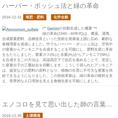
ハーバー・ボッシュ法と緑の革命
2016-12-31
堆肥・肥料
化学全般
/**
Gemini
が自動生成した概要 **/
緑の革命(1940～60年代)は、農薬、灌漑、
合成窒素肥料、品種改良といった技術を発展途上国に広め、劇的な
食糧増産を達成しました。中でもハーバー・ボッシュ法は、空気中
の窒素からアンモニアを合成することを可能にし、肥料生産に革命
をもたらしました。窒素ガス(N₂)と水素(H₂)からアンモニア(NH₃)
を合成するこの方法は、高温高圧下で反応を進めることで、安定し
た窒素分子の三重結合を切断します。こうして得られたアンモニア
は、硫安などの肥料の原料となり、植物の生育に不可欠な窒素を供
給できるようになりました。この技術革新は、緑の革命の根幹を支
え、世界的な人口増加を支える食糧生産を可能にしました。
エノコロを見て思い出した師の言葉の先にあるもの
2016-12-30
土壌環境