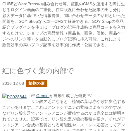
CUBEとWordPressの組み合わせ等、複数のCMSを運用する際に生
じるログイン画面の二重化、在庫状況に合わせた記事の出し分け、
顧客データに基づいた情報提供、問い合わせデータの活用といった
問題を、SOY Shopなら単一CMSで解決できる。SOY Shopの商品
紹介プラグインを使えば、ブログの記事作成時に商品コードを入力
するだけで、ショップの商品情報（商品名、画像、価格、商品ペー
ジへのリンク等）を自動的にブログ記事に挿入可能。これにより、
販促効果の高いブログ記事を効率的に作成・公開できる。
紅に色づく葉の内部で
2016-12-08
植物の形
/**
Gemini
が自動生成した概要 **/
リン酸欠乏になると、植物の葉は赤や紫に変色する
ことがあります。これはアントシアニンの蓄積によるものですが、
なぜリン酸欠乏でアントシアニンが蓄積するのかは完全には解明さ
れていません。記事では、リン酸欠乏が糖の蓄積を招き、それがア
ントシアニン合成の基質となる可能性や、ストレス応答としてアン
トシアニンが合成される可能性について考察しています。また、ア