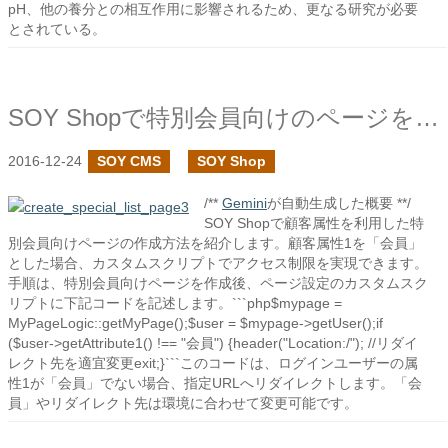
pH、他の養分との相互作用に影響されるため、更なる研究が必要
とされている。
SOY Shopで特別会員向けのページを作成する
2016-12-24
SOY CMS
SOY Shop
/**
Gemini
が自動生成した概要 **/
SOY Shopで顧客属性を利用した特
別会員向けページの作成方法を紹介します。顧客属性1を「会員」
とした場合、カスタムスクリプトでアクセス制限を実現できます。
手順は、特別会員向けページを作成後、ページ設定のカスタムスク
リプトに下記コードを記述します。```php$mypage =
MyPageLogic::getMyPage();$user = $mypage->getUser();if
($user->getAttribute1() !== "会員") {header("Location:/"); //リダイ
レクト先を適宜変更exit;}```このコードは、ログインユーザーの属
性1が「会員」でない場合、指定URLへリダイレクトします。「会
員」やリダイレクト先は環境に合わせて変更可能です。