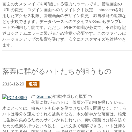
画面のカスタマイズを可能にする強力なツールです。管理画面の
URLの変更、ログイン画面へのリダイレクト設定、.htaccessを利
用したアクセス制限、管理画面のデザイン変更、独自機能の追加な
どが実現できます。データベースへのアクセスやSmartyテンプレ
ートの利用も可能です。ただし、PHPの知識が必要で、不適切な記
述はシステムエラーに繋がるため注意が必要です。このファイルは
バージョンアップの影響を受けず、安全にカスタマイズを維持でき
ます。
落葉に群がるハトたちが狙うもの
2016-12-20
道端
/**
Gemini
が自動生成した概要 **/
落葉に群がるハトは、落葉の下の虫を探している。
木にとっては、虫もハトも自身を傷つけない限り問題なく、むしろ
ハトは養分を運んでくれる益鳥となる。木の鮮やかな落葉は、根元
に生物を集めるためのサインかもしれない。赤い落葉は分解を防ぐ
ための色素を持つという説も、この文脈で理解できる。ハトは糞を
残して去るが、落葉は残り、土壌形成に貢献する。つまり、落葉と