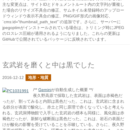
主な変更点は、サイトIDとドキュメントルート内の文字列が重複し
た場合のリサイズ不具合の修正、サムネイル未登録時のアップロー
ドウィンドウ表示不具合の修正、PNG/GIF形式の画像対応、
`cms:id="thumbnail_path_text"`の追加です。さらに、サーバーに
jpegoptimがインストールされている場合は、トリミング時にJPEG
のロスレス圧縮が適用されるようになりました。これらの更新は
GitHubで公開されているパッケージに反映されています。
玄武岩を磨くと中は黒でした
2016-12-12
地形・地質
/**
Gemini
が自動生成した概要 **/
夜久野高原で採取した玄武岩は、表面は赤褐色だ
ったが、割ってみると内部は黒色だった。これは、玄武岩に含まれ
る鉄分が表面で酸化し、赤土と同じ原理で赤くなっていると考えら
れる。玄武洞博物館で入手した玄武岩の標本も同様に、風化面は赤
褐色だったが、新鮮な破断面は黒色だった。これは、岩石の表面だ
けが酸化の影響を受けていることを示唆している。さらに、夜久野