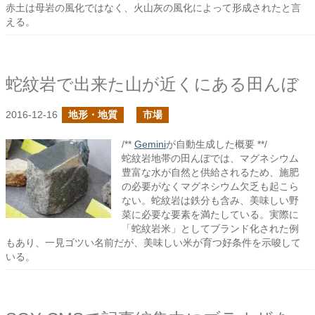
赤土は母岩の風化ではなく、火山灰の風化によって形成されたと言
える。
蛇紋岩で出来た山が近くにある田んぼ
2016-12-16
地形・地質
市場
/**
Gemini
が自動生成した概要 **/
蛇紋岩地帯の田んぼでは、マグネシウム
豊富な水が自然と供給されるため、施肥
の必要がなくマグネシウム欠乏も起こら
ない。蛇紋岩は鉄分も含み、美味しい野
菜に必要な要素を満たしている。実際に
「蛇紋岩米」としてブランド化された例
もあり、一見ゴツい名前だが、美味しい米が育つ好条件を示唆して
いる。