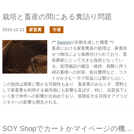
栽培と畜産の間にある糞詰り問題
2016-12-21
家畜糞
市場
/**
Gemini
が自動生成した概要 **/
畜産における家畜糞尿の処理は、家畜排
せつ物法により義務付けられており、畜
産農家にとって大きな負担となってい
る。処理施設の建設・維持、発酵に伴う
硝石蓄積への対策、処分費用など、コス
トがかさむ一方で収益には繋がらない。
この負担は廃業に繋がる可能性もあり、畜産業のみならず、肥料と
して家畜糞を利用する栽培側にも影響を及ぼす。特に、品質低下と
いう形で米作への影響が出始めており、規模拡大を目指すアグリビ
ジネスへの影響も懸念される。
SOY Shopでカートかマイページの機能を使用しない場合は404を返そう