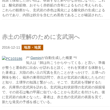
高原で採取した赤い石は、研磨すると鮮やかな赤色になった。これ
は、酸化鉄鉱物、おそらく赤鉄鉱の含有によるものと考えられる。
これらの観察から、玄武岩の赤色は風化による酸化鉄の生成による
ものであり、内部は鉄分を含むため黒色であることが確認された。
赤土の理解のために玄武洞へ
2016-12-11
地形・地質
/**
Gemini
が自動生成した概要 **/
知人は「師は向こうからやってくる」と言い、準備
が整うと運命的に出会いが訪れると説く。それを実感する体験をし
た著者は、大陸の赤い土の写真を見たことがきっかけで、土壌への
興味を抱く。福井の東尋坊訪問で、赤土が玄武岩の風化したものだ
と知り、土壌学の知識と繋がった。そこで、玄武岩を理解するた
め、兵庫県の玄武洞を訪れる。玄武洞は柱状節理の玄武岩の採掘場
で、その岩石は亀の甲羅に似ていることから玄武と名付けられ、後
に玄武岩の由来となった。著者は、赤土色の玄武岩の表面を見て、
新たな発見の予感を感じている。