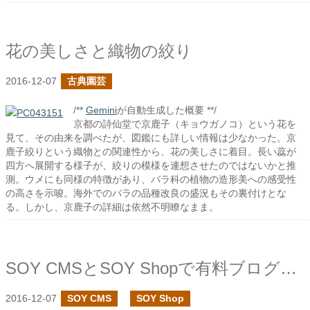
花の美しさと織物の絞り
2016-12-07
古典園芸
/**
Gemini
が自動生成した概要 **/
京都の詩仙堂で京鹿子（キョウガノコ）という花を
見て、その由来を調べたが、図鑑にも詳しい情報は少なかった。京
鹿子絞りという織物との関連性から、花の美しさに着目。長い蕊が
四方へ展開する様子が、絞りの模様を連想させたのではないかと推
測。ウメにも同様の特徴があり、バラ科の植物の造形美への感受性
の高さを示唆。海外でのバラの品種改良の盛況もその裏付けとな
る。しかし、京鹿子の詳細は依然不明瞭なまま。
SOY CMSとSOY Shopで有料ブログを運営してみよう
2016-12-07
SOY CMS
SOY Shop