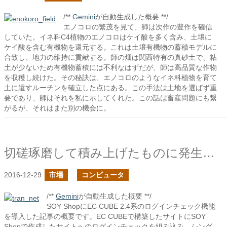
/**
Gemini
が自動生成した概要 **/
エノコロの繁茂を見て、師は次作の豊作を確信
していた。イネ科C4植物のエノコロはケイ酸を多く含み、土壌に
ケイ酸を含む有機物を還元する。これは土壌有機物の蓄積モデルに
合致し、地力の維持に貢献する。師の畑は関西特有の真砂土で、粘
土が少ないため有機物蓄積には不利なはずだが、師は高品質な作物
を収穫し続けた。その秘訣は、エノコロのようなイネ科植物を育て
土に還すルーチンを確立した点にある。この手法は土地を選ばず重
要であり、師はそれを私に示してくれた。この話は畜産問題にも繋
がるが、それはまた別の機会に。
切磋琢磨して積み上げたものに発生する信用
2016-12-29
市場
コンピュータ
/**
Gemini
が自動生成した概要 **/
SOY ShopにEC CUBE 2.4系のログインチェック機能
を導入した記事の概要です。EC CUBEで構築したサイトにSOY
Shopで作成したサイトへのログインチェックを組み込み、シング