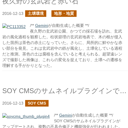
夜久野の玄武岩と赤い石
2016-12-13
土壌環境
地形・地質
/**
Gemini
が自動生成した概要 **/
夜久野の玄武岩公園、かつての採石場を訪れ、玄武
岩の風化過程を観察した。柱状節理の玄武岩地表で、木の根が侵入
した箇所は茶色の赤土になっていた。さらに、局所的に鮮やかな赤
い部分を発見。これは玄武岩中の鉄が風化し、土壌化している過程
だと推測。茶色の土は腐植を含んでいると考えられる。超望遠レン
ズで撮影した画像は、これらの変化を捉えており、土壌への遷移を
理解する手がかりとなった。
SOY CMSのサムネイルプラグインでpng形式のファイルに対応しました
2016-12-13
SOY CMS
/**
Gemini
が自動生成した概要 **/
SOY CMSのサムネイルプラグインが
アップデートされ、複数の不具合修正と機能強化が行われました。