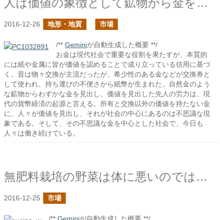
人は価値の象徴として鉱物から金を取り出した
2016-12-26
地形・地質
市場
/**
Gemini
が自動生成した概要 **/
お金は現代社会で重要な役割を果たすが、本質的
には紙や金属に皆が価値を認めることで成り立っている信用に基づ
く。昔は物々交換が主流だったが、希少性のある金などが交換券と
して使われ、持ち運びの不便さから紙幣が生まれた。自然金のよう
な鉱物からわずかな金を見出し、価値を見出した先人の労力は、現
代の貨幣経済の起源と言える。所有と交換以外の価値を持たない金
に、人々が価値を見出し、それが社会の中心にあるのは不思議な現
象である。そして、その不思議な金を中心とした社会で、今日も
人々は働き続けている。
無肥料栽培の野菜は体に悪いのではないか？
2016-12-25
市場
/**
Gemini
が自動生成した概要 **/