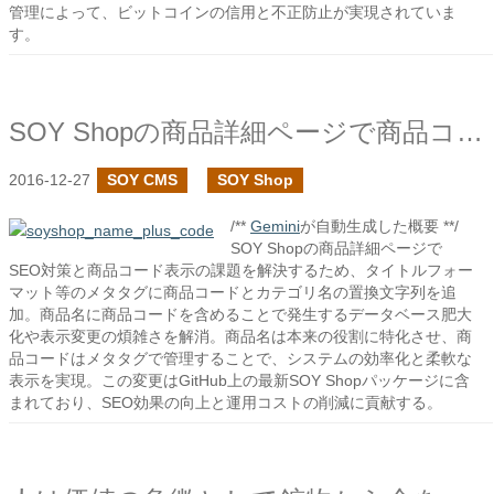
管理によって、ビットコインの信用と不正防止が実現されていま
す。
SOY Shopの商品詳細ページで商品コードの置換文字列を追加しました
2016-12-27
SOY CMS
SOY Shop
/**
Gemini
が自動生成した概要 **/
SOY Shopの商品詳細ページで
SEO対策と商品コード表示の課題を解決するため、タイトルフォー
マット等のメタタグに商品コードとカテゴリ名の置換文字列を追
加。商品名に商品コードを含めることで発生するデータベース肥大
化や表示変更の煩雑さを解消。商品名は本来の役割に特化させ、商
品コードはメタタグで管理することで、システムの効率化と柔軟な
表示を実現。この変更はGitHub上の最新SOY Shopパッケージに含
まれており、SEO効果の向上と運用コストの削減に貢献する。