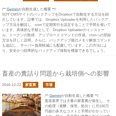
/**
Gemini
が自動生成した概要 **/
SOY CMSサイトのバックアップをDropboxで自動化する方法を紹
介しています。記事では、Dropbox Uploaderを利用したバックア
ップ方法を解説し、cronで定期実行を設定することで手間を省いて
います。具体的な手順として、Dropbox Uploaderのインストー
ル、トークンの取得、アップロードコマンドの作成、cronへの登録
方法を詳しく説明。さらに、バックアップ後のメモリ解放コマンド
も追記し、サーバー負荷軽減にも配慮しています。この方法によ
り、安全かつ効率的なバックアップ体制を構築できるでしょう。
畜産の糞詰り問題から栽培側への影響
2016-12-22
家畜糞
市場
/**
Gemini
が自動生成した概要 **/
畜産業界では大量の家畜糞が発生し、そ
の処理（発酵、保管、処分）に月100万
円超の多大なコストと手間がかかってい