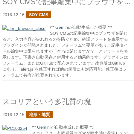
SOY CMSで記事編集中にブラウザを閉じる際にアラートを出す
2016-12-16
SOY CMS
/**
Gemini
が自動生成した概要 **/
SOY CMSの記事編集中にブラウザを閉じ
ると、入力内容が失われるのを防ぐため、確認アラートを表示する
プラグインが開発されました。フォーラムで要望があり、記事タイ
トル編集中に限られますが「本当に閉じますか？」とアラートを表
示します。下書き自動保存と併用すると効果的です。プラグインは
フォーラム、またはGitHubで配布されています。改良版はGitHub
にあり、`alert.js`を修正すれば他の箇所にも対応可能。修正後はフ
ォーラムで共有が推奨されています。
スコリアという多孔質の塊
2016-12-15
地形・地質
/**
Gemini
が自動生成した概要 **/
スコリアは、玄武岩質マグマが噴火時に発泡してで