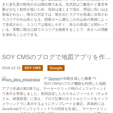
きた多孔質の暗色の火山噴出物である。玄武岩は二酸化ケイ素含有
量が少なく粘性が低いため、溶岩は遠くまで流れ、周辺に高い山は
形成されない。噴火口付近では、噴き出たマグマが急速に冷却され
スコリアや火山灰となる。関東ローム層もこの火山灰の堆積によっ
て形成された。スコリアは風化しやすく、赤土の形成にも関わって
いる。実際に噴火口跡でスコリアを観察することで、赤土への理解
を深めることができる。
SOY CMSのブログで地図アプリを作ろう2
2016-12-15
SOY CMS
Google
/**
Gemini
が自動生成した概要 **/
SOY CMSのブログ機能を利用した地図
アプリ作成の第2弾では、マーカークリック時のインフォウィンド
ウ表示を実装しました。前回設定したカスタムフィールド（サムネ
イル、緯度経度）に加え、ブログ記事のタイトルとリンクをインフ
ォウィンドウに表示するようにテンプレートを修正。具体的には、
JavaScriptでインフォウィンドウの内容を生成し、マーカークリッ