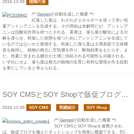
2016-12-09
植物の形
/**
Gemini
が自動生成した概要 **/
紅葉した葉は、わざわざエネルギーを使って赤い色
素アントシアニンを生成する。その理由は未解明だが、アントシア
ニンは抗酸化作用を持つとされる。著者は、落ち葉が酸化による分
解を遅らせ、乾燥した状態を保つためにアントシアニンを生成して
いるのではないかと推測する。乾燥した落ち葉は土壌表面で立体構
造を維持し、植物の根元に空気層を作り、断熱効果をもたらす。ま
た、色素に含まれる糖分が土壌に供給される可能性も示唆される。
いずれにせよ、落ち葉は根元の植物の生育に有利な環境を作る役割
を果たしていると考えられる。
SOY CMSとSOY Shopで販促ブログ付きのネットショップを運営してみよう
2016-12-09
SOY CMS
実績紹介
SOY Shop
/**
Gemini
が自動生成した概要 **/
SOY CMSとSOY Shopを連携させれ
ば、販促ブログを備えたネットショップを簡単に構築できる。EC-