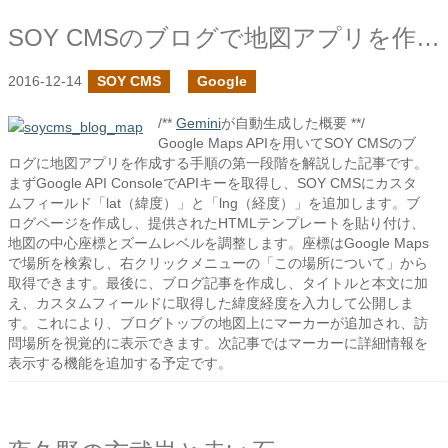
SOY CMSのブログで地図アプリを作ろう１
2016-12-14
SOY CMS
Google
/**
Gemini
が自動生成した概要 **/
Google Maps APIを用いてSOY CMSのブ
ログに地図アプリを作成する手順の第一段階を解説した記事です。
まずGoogle API ConsoleでAPIキーを取得し、SOY CMSにカスタ
ムフィールド「lat（緯度）」と「lng（経度）」を追加します。ブ
ログページを作成し、提供されたHTMLテンプレートを貼り付け、
地図の中心座標とズームレベルを調整します。座標はGoogle Maps
で場所を検索し、右クリックメニューの「この場所について」から
取得できます。最後に、ブログ記事を作成し、タイトルと本文に加
え、カスタムフィールドに取得した緯度経度を入力して公開しま
す。これにより、ブログトップの地図上にマーカーが追加され、訪
問場所を視覚的に表示できます。次記事ではマーカーに詳細情報を
表示する機能を追加する予定です。