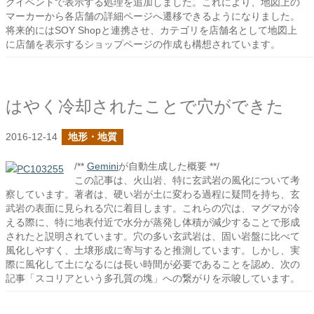
クイベントで表示する処理を追加しました。これにより、地図上の
マーカーから各店舗の詳細ページへ遷移できるようになりました。
将来的にはSOY Shopと連携させ、カテゴリを店舗名として地図上
に店舗を表示するショップページの作成も構想されています。
はやく冷却されたことで穴ができた
2016-12-14
地形・地質
/**
Gemini
が自動生成した概要 **/
この記事は、火山岩、特に玄武岩の風化について考
察しています。著者は、硬い岩が土に変わる過程に疑問を持ち、玄
武岩の表面に見られる穴に着目します。これらの穴は、マグマが冷
える際に、特に地表付近で水分が蒸発し体積が減少することで形成
されたと説明されています。穴の多い玄武岩は、固い岩盤に比べて
風化しやすく、土壌形成に寄与すると推測しています。しかし、実
際に風化して土になるには長い時間が必要であることを認め、次の
記事「スコリアという多孔質の塊」への繋がりを示唆しています。