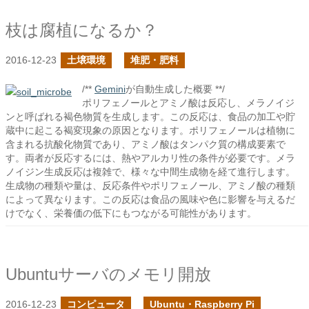
枝は腐植になるか？
2016-12-23
土壌環境
堆肥・肥料
/**
Gemini
が自動生成した概要 **/
ポリフェノールとアミノ酸は反応し、メラノイジ
ンと呼ばれる褐色物質を生成します。この反応は、食品の加工や貯
蔵中に起こる褐変現象の原因となります。ポリフェノールは植物に
含まれる抗酸化物質であり、アミノ酸はタンパク質の構成要素で
す。両者が反応するには、熱やアルカリ性の条件が必要です。メラ
ノイジン生成反応は複雑で、様々な中間生成物を経て進行します。
生成物の種類や量は、反応条件やポリフェノール、アミノ酸の種類
によって異なります。この反応は食品の風味や色に影響を与えるだ
けでなく、栄養価の低下にもつながる可能性があります。
Ubuntuサーバのメモリ開放
2016-12-23
コンピュータ
Ubuntu・Raspberry Pi