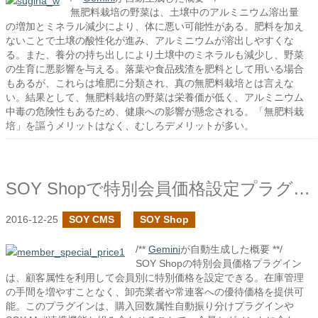
無肥料栽培の野菜は、土壌中のアルミニウム溶出量
の増加とミネラル減少により、体に悪い可能性がある。肥料を加え
ないことで土壌の酸性化が進み、アルミニウムが溶出しやすくな
る。また、養分の持ち出しにより土壌中のミネラルも減少し、野菜
の生育に悪影響を与える。落葉や食品残渣を肥料として用いる場合
もあるが、これらは堆肥に分類され、真の無肥料栽培とは言えな
い。結果として、無肥料栽培の野菜は栄養価が低く、アルミニウム
中毒の危険性もあるため、健康への影響が懸念される。「無肥料栽
培」を謳うメリットはなく、むしろデメリットが多い。
SOY Shopで特別会員価格設定プラグインを作成しました
2016-12-25
SOY CMS
SOY Shop
/**
Gemini
が自動生成した概要 **/
SOY Shopの特別会員価格プラグイン
は、顧客属性を利用して会員別に特別価格を設定できる。在庫管理
の手間を増やすことなく、卸売業者や常連客への優待価格を提供可
能。このプラグインは、購入回数属性自動振り分けプラグインや