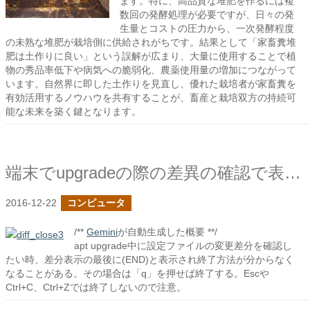
ます。特に、高品質な堆肥を作るには複
数回の発酵処理が必要ですが、日々の発
生量とコストの圧力から、一次発酵程度
の未熟な堆肥が栽培側に供給されがちです。結果として「家畜糞堆
肥は土作りに良い」という誤解が広まり、大量に使用することで植
物の秀品率低下や病気への脆弱化、農薬使用量の増加につながって
います。自然界に即した土作りを見直し、優れた栽培者が家畜糞を
有効活用するノウハウを共有することが、畜産と栽培双方の持続可
能な未来を築く鍵となります。
端末でupgradeの際の差異の確認で表示を終了する
2016-12-22
コンピュータ
/**
Gemini
が自動生成した概要 **/
apt upgrade中に設定ファイルの変更差分を確認し
たい時、差分表示の最後に(END)と表示され終了方法が分からなく
なることがある。その場合は「q」を押せば終了する。Escや
Ctrl+C、Ctrl+Zでは終了しないので注意。