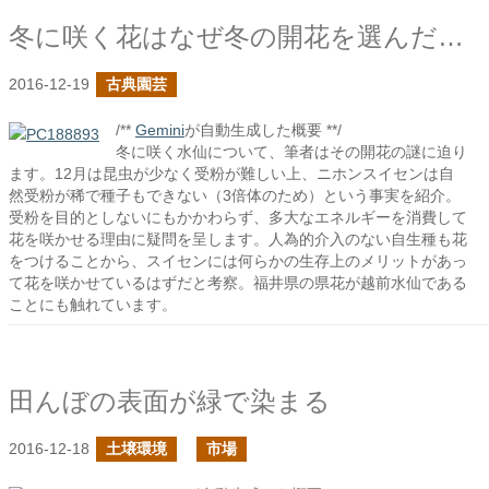
冬に咲く花はなぜ冬の開花を選んだのだろうか？
2016-12-19
古典園芸
/**
Gemini
が自動生成した概要 **/
冬に咲く水仙について、筆者はその開花の謎に迫り
ます。12月は昆虫が少なく受粉が難しい上、ニホンスイセンは自
然受粉が稀で種子もできない（3倍体のため）という事実を紹介。
受粉を目的としないにもかかわらず、多大なエネルギーを消費して
花を咲かせる理由に疑問を呈します。人為的介入のない自生種も花
をつけることから、スイセンには何らかの生存上のメリットがあっ
て花を咲かせているはずだと考察。福井県の県花が越前水仙である
ことにも触れています。
田んぼの表面が緑で染まる
2016-12-18
土壌環境
市場