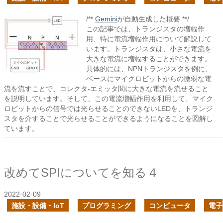
/**
Gemini
が自動生成した概要 **/
この記事では、トランジスタの増幅作
用、特に電流増幅作用について解説して
います。トランジスタは、小さな電流を
大きな電流に増幅することができます。
具体的には、NPNトランジスタを例に、
ベースにマイクロビットからの微弱な電
流を流すことで、コレクタ-エミッタ間に大きな電流を流せること
を説明しています。そして、この電流増幅作用を利用して、マイク
ロビットからの信号では光らせることのできないLEDを、トランジ
スタを介することで光らせることができるようになることを図解し
ています。
改めてSPIについてを知る４
2022-02-09
施設・設備・IoT
プログラミング
コンピュータ
電子