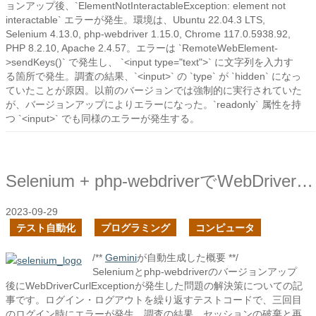
ョンアップ後、`ElementNotInteractableException: element not
interactable` エラーが発生。環境は、Ubuntu 22.04.3 LTS,
Selenium 4.13.0, php-webdriver 1.15.0, Chrome 117.0.5938.92,
PHP 8.2.10, Apache 2.4.57。エラーは `RemoteWebElement-
>sendKeys()` で発生し、 `<input type="text">` に文字列を入力す
る箇所で発生。調査の結果、`<input>` の `type` が `hidden` になっ
ていたことが原因。以前のバージョンでは強制的に実行されていた
が、バージョンアップによりエラーになった。`readonly` 属性を持
つ `<input>` でも同様のエラーが発生する。
Selenium + php-webdriverでWebDriverCurlExceptionのエラーにハマった時の対処
2023-09-29
テスト自動化
プログラミング
コンピュータ
/**
Gemini
が自動生成した概要 **/
Seleniumとphp-webdriverのバージョンアップ
後にWebDriverCurlExceptionが発生した問題の解決策についての記
事です。ログイン・ログアウトを繰り返すテストコードで、三回目
のログイン時にエラーが発生。調査の結果、セッションの破棄と再