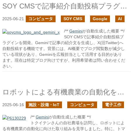
SOY CMSで記事紹介自動投稿プラグインを作成しました
2025-06-21
コンピュータ
SOY CMS
Google
AI
/**
Gemini
が自動生成した概要 **/
SOY CMSで記事紹介自動投稿プ
ラグインを開発。Geminiで記事の紹介文を生成し、X(旧Twitter)へ
自動投稿する機能です。背景には、AI概要でブログ閲覧数が減少し
ている現状があり、Geminiを広報担当として活用する目的があり
ます。現在は特定ブログ向けですが、利用希望者は問い合わせくだ
さい。
ロボットによる有機農業の自動化を目指すトクイテンさんの自社圃場を訪問
2025-06-16
施設・設備・IoT
コンピュータ
電子工作
/**
Gemini
が自動生成した概要 **/
トクイテンさんの自社農場を訪問し、ロボットによ
る有機農業の自動化に向けた取り組みを見学しました。特に、トマ