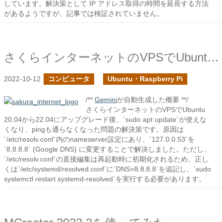
しています。解決策として IP アドレス取得の時間を延長する方法
があるようですが、記事では検証されていません。
さくらインターネットのVPSでUbuntuのアップグレード後にapt updateが使えなくなった時の対処
2022-10-12
コンピュータ
Ubuntu・Raspberry Pi
/**
Gemini
が自動生成した概要 **/
さくらインターネットのVPSでUbuntu
20.04から22.04にアップグレード後、`sudo apt update`が使えな
くなり、pingも通らなくなった問題の解決策です。原因は
`/etc/resolv.conf`内のnameserver設定にあり、`127.0.0.53`を
`8.8.8.8` (Google DNS) に変更することで解決しました。ただし、
`/etc/resolv.conf`の直接編集は再起動時に初期化されるため、正し
くは`/etc/systemd/resolved.conf`に`DNS=8.8.8.8`を追記し、`sudo
systemctl restart systemd-resolved`を実行する必要があります。