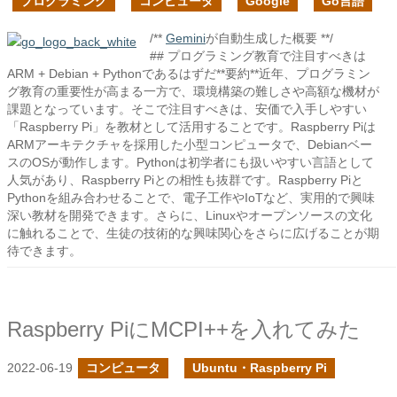
プログラミング
コンピュータ
Google
Go言語
/**
Gemini
が自動生成した概要 **/
## プログラミング教育で注目すべきは
ARM + Debian + Pythonであるはずだ**要約**近年、プログラミン
グ教育の重要性が高まる一方で、環境構築の難しさや高額な機材が
課題となっています。そこで注目すべきは、安価で入手しやすい
「Raspberry Pi」を教材として活用することです。Raspberry Piは
ARMアーキテクチャを採用した小型コンピュータで、Debianベー
スのOSが動作します。Pythonは初学者にも扱いやすい言語として
人気があり、Raspberry Piとの相性も抜群です。Raspberry Piと
Pythonを組み合わせることで、電子工作やIoTなど、実用的で興味
深い教材を開発できます。さらに、Linuxやオープンソースの文化
に触れることで、生徒の技術的な興味関心をさらに広げることが期
待できます。
Raspberry PiにMCPI++を入れてみた
2022-06-19
コンピュータ
Ubuntu・Raspberry Pi