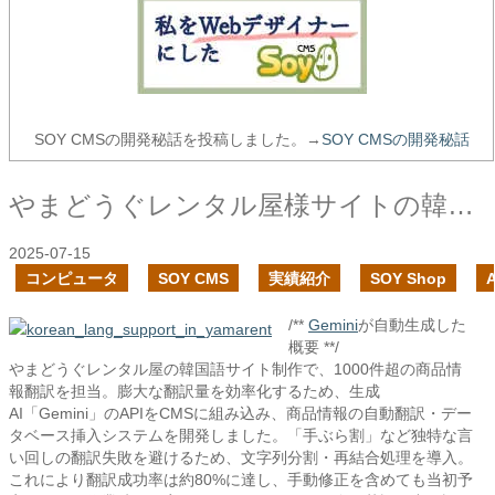
SOY CMSの開発秘話を投稿しました。→
SOY CMSの開発秘話
やまどうぐレンタル屋様サイトの韓国語サイトの制作で、生成AIを活用して編集作業を大幅に削減しました
2025-07-15
コンピュータ
SOY CMS
実績紹介
SOY Shop
A
/**
Gemini
が自動生成した
概要 **/
やまどうぐレンタル屋の韓国語サイト制作で、1000件超の商品情
報翻訳を担当。膨大な翻訳量を効率化するため、生成
AI「Gemini」のAPIをCMSに組み込み、商品情報の自動翻訳・デー
タベース挿入システムを開発しました。「手ぶら割」など独特な言
い回しの翻訳失敗を避けるため、文字列分割・再結合処理を導入。
これにより翻訳成功率は約80%に達し、手動修正を含めても当初予