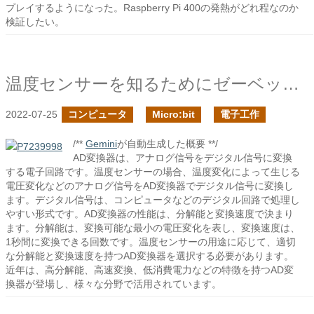
プレイするようになった。Raspberry Pi 400の発熱がどれ程なのか
検証したい。
温度センサーを知るためにゼーベック効果を学ぶ
2022-07-25
コンピュータ
Micro:bit
電子工作
/**
Gemini
が自動生成した概要 **/
AD変換器は、アナログ信号をデジタル信号に変換
する電子回路です。温度センサーの場合、温度変化によって生じる
電圧変化などのアナログ信号をAD変換器でデジタル信号に変換し
ます。デジタル信号は、コンピュータなどのデジタル回路で処理し
やすい形式です。AD変換器の性能は、分解能と変換速度で決まり
ます。分解能は、変換可能な最小の電圧変化を表し、変換速度は、
1秒間に変換できる回数です。温度センサーの用途に応じて、適切
な分解能と変換速度を持つAD変換器を選択する必要があります。
近年は、高分解能、高速変換、低消費電力などの特徴を持つAD変
換器が登場し、様々な分野で活用されています。