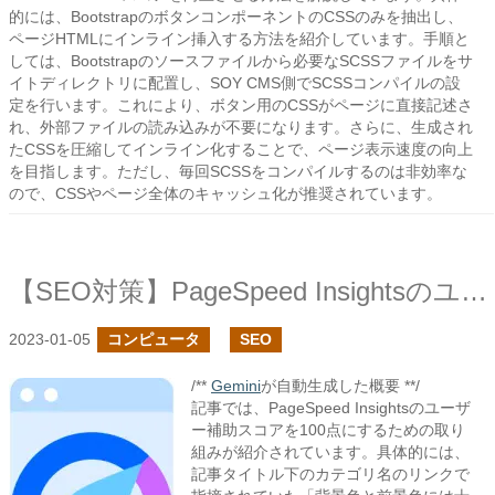
的には、BootstrapのボタンコンポーネントのCSSのみを抽出し、
ページHTMLにインライン挿入する方法を紹介しています。手順と
しては、Bootstrapのソースファイルから必要なSCSSファイルをサ
イトディレクトリに配置し、SOY CMS側でSCSSコンパイルの設
定を行います。これにより、ボタン用のCSSがページに直接記述さ
れ、外部ファイルの読み込みが不要になります。さらに、生成され
たCSSを圧縮してインライン化することで、ページ表示速度の向上
を目指します。ただし、毎回SCSSをコンパイルするのは非効率な
ので、CSSやページ全体のキャッシュ化が推奨されています。
【SEO対策】PageSpeed Insightsのユーザー補助のスコア100を目指す
2023-01-05
コンピュータ
SEO
/**
Gemini
が自動生成した概要 **/
記事では、PageSpeed Insightsのユーザ
ー補助スコアを100点にするための取り
組みが紹介されています。具体的には、
記事タイトル下のカテゴリ名のリンクで