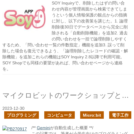
SOY Inquiryで、削除したはずの問い合
わせ内容が管理画面から検索できてしま
うという個人情報保護の観点からの指摘
に対し、以下の改善策を講じた。1. 論理
削除後30日でデータベースから完全に削
除される「自動削除機能」を追加2. 過去
の問い合わせを一括で論理削除しやすく
するため、「問い合わせ一覧の件数指定」機能を追加3. 誤って削
除した場合も復元できるよう、「論理削除したレコードの確認・解
除機能」を追加これらの機能はSOY Inquiry 2.8以降で利用可能。
SOY Shopでも同様の要望があれば、問い合わせページから連絡
を。
マイクロビットのワークショップとこれからの開発
2023-12-30
プログラミング
コンピュータ
Micro:bit
電子工作
/**
Gemini
が自動生成した概要 **/
この記事では、筆者が小学生向けのプログラミング