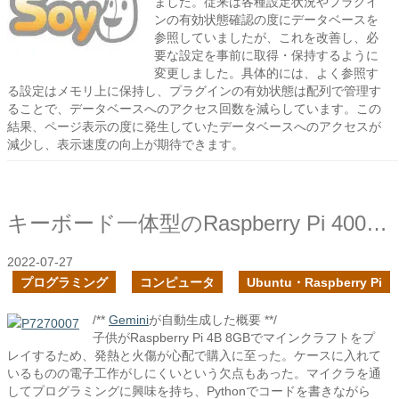
ました。従来は各種設定状況やプラグイ
ンの有効状態確認の度にデータベースを
参照していましたが、これを改善し、必
要な設定を事前に取得・保持するように
変更しました。具体的には、よく参照す
る設定はメモリ上に保持し、プラグインの有効状態は配列で管理す
ることで、データベースへのアクセス回数を減らしています。この
結果、ページ表示の度に発生していたデータベースへのアクセスが
減少し、表示速度の向上が期待できます。
キーボード一体型のRaspberry Pi 400を購入した
2022-07-27
プログラミング
コンピュータ
Ubuntu・Raspberry Pi
/**
Gemini
が自動生成した概要 **/
子供がRaspberry Pi 4B 8GBでマインクラフトをプ
レイするため、発熱と火傷が心配で購入に至った。ケースに入れて
いるものの電子工作がしにくいという欠点もあった。マイクラを通
してプログラミングに興味を持ち、Pythonでコードを書きながら