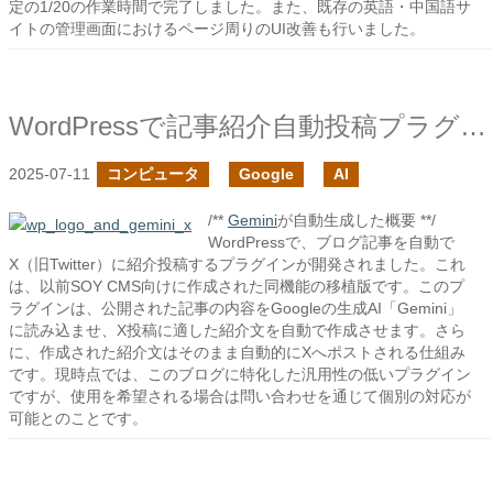
定の1/20の作業時間で完了しました。また、既存の英語・中国語サ
イトの管理画面におけるページ周りのUI改善も行いました。
WordPressで記事紹介自動投稿プラグインを作成しました
2025-07-11
コンピュータ
Google
AI
/**
Gemini
が自動生成した概要 **/
WordPressで、ブログ記事を自動で
X（旧Twitter）に紹介投稿するプラグインが開発されました。これ
は、以前SOY CMS向けに作成された同機能の移植版です。このプ
ラグインは、公開された記事の内容をGoogleの生成AI「Gemini」
に読み込ませ、X投稿に適した紹介文を自動で作成させます。さら
に、作成された紹介文はそのまま自動的にXへポストされる仕組み
です。現時点では、このブログに特化した汎用性の低いプラグイン
ですが、使用を希望される場合は問い合わせを通じて個別の対応が
可能とのことです。