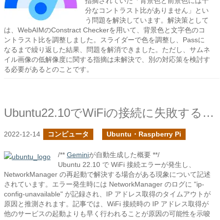
指摘されていた「背景色と前景色には十
分なコントラスト比がありません」とい
う問題を解決しています。解決策として
は、WebAIMのConstract Checkerを用いて、背景色と文字色のコ
ントラスト比を調整しました。スライダーで色を調整し、Passに
なるまで繰り返した結果、問題を解消できました。ただし、サムネ
イル画像の低解像度に関する指摘は未解決で、別の対応策を検討す
る必要があるとのことです。
Ubuntu22.10でWiFiの接続に失敗する時の対処
2022-12-14
コンピュータ
Ubuntu・Raspberry Pi
/**
Gemini
が自動生成した概要 **/
Ubuntu 22.10 で WiFi 接続エラーが発生し、
NetworkManager の再起動で解決する場合がある現象について記述
されています。エラー発生時には NetworkManager のログに "ip-
config-unavailable" が記録され、IP アドレス取得のタイムアウトが
原因と推測されます。記事では、WiFi 接続時の IP アドレス取得が
他のサービスの起動よりも早く行われることが原因の可能性を示唆