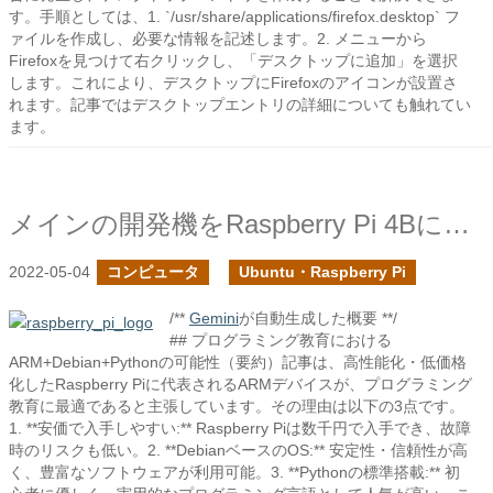
す。手順としては、1. `/usr/share/applications/firefox.desktop` フ
ァイルを作成し、必要な情報を記述します。2. メニューから
Firefoxを見つけて右クリックし、「デスクトップに追加」を選択
します。これにより、デスクトップにFirefoxのアイコンが設置さ
れます。記事ではデスクトップエントリの詳細についても触れてい
ます。
メインの開発機をRaspberry Pi 4Bにしてみる
2022-05-04
コンピュータ
Ubuntu・Raspberry Pi
/**
Gemini
が自動生成した概要 **/
## プログラミング教育における
ARM+Debian+Pythonの可能性（要約）記事は、高性能化・低価格
化したRaspberry Piに代表されるARMデバイスが、プログラミング
教育に最適であると主張しています。その理由は以下の3点です。
1. **安価で入手しやすい:** Raspberry Piは数千円で入手でき、故障
時のリスクも低い。2. **DebianベースのOS:** 安定性・信頼性が高
く、豊富なソフトウェアが利用可能。3. **Pythonの標準搭載:** 初