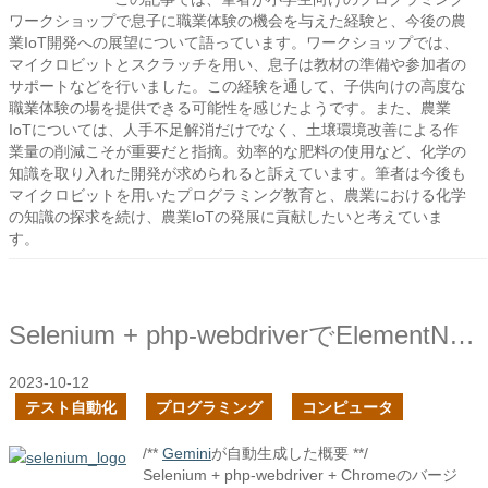
ワークショップで息子に職業体験の機会を与えた経験と、今後の農
業IoT開発への展望について語っています。ワークショップでは、
マイクロビットとスクラッチを用い、息子は教材の準備や参加者の
サポートなどを行いました。この経験を通して、子供向けの高度な
職業体験の場を提供できる可能性を感じたようです。また、農業
IoTについては、人手不足解消だけでなく、土壌環境改善による作
業量の削減こそが重要だと指摘。効率的な肥料の使用など、化学の
知識を取り入れた開発が求められると訴えています。筆者は今後も
マイクロビットを用いたプログラミング教育と、農業における化学
の知識の探求を続け、農業IoTの発展に貢献したいと考えていま
す。
Selenium + php-webdriverでElementNotInteractableExceptionのエラーにハマった時の対処
2023-10-12
テスト自動化
プログラミング
コンピュータ
/**
Gemini
が自動生成した概要 **/
Selenium + php-webdriver + Chromeのバージ