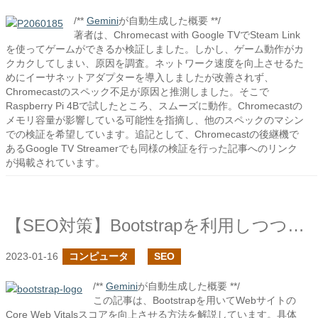
/**
Gemini
が自動生成した概要 **/
著者は、Chromecast with Google TVでSteam Link
を使ってゲームができるか検証しました。しかし、ゲーム動作がカ
クカクしてしまい、原因を調査。ネットワーク速度を向上させるた
めにイーサネットアダプターを導入しましたが改善されず、
Chromecastのスペック不足が原因と推測しました。そこで
Raspberry Pi 4Bで試したところ、スムーズに動作。Chromecastの
メモリ容量が影響している可能性を指摘し、他のスペックのマシン
での検証を希望しています。追記として、Chromecastの後継機で
あるGoogle TV Streamerでも同様の検証を行った記事へのリンク
が掲載されています。
【SEO対策】Bootstrapを利用しつつ、Core Web Vitalsのスコアを改善する
2023-01-16
コンピュータ
SEO
/**
Gemini
が自動生成した概要 **/
この記事は、Bootstrapを用いてWebサイトの
Core Web Vitalsスコアを向上させる方法を解説しています。具体