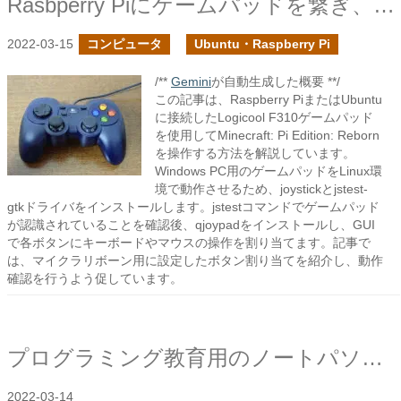
Rasbperry Piにゲームパッドを繋ぎ、マインクラフトを操作する
2022-03-15
コンピュータ
Ubuntu・Raspberry Pi
/**
Gemini
が自動生成した概要 **/
この記事は、Raspberry PiまたはUbuntu
に接続したLogicool F310ゲームパッド
を使用してMinecraft: Pi Edition: Reborn
を操作する方法を解説しています。
Windows PC用のゲームパッドをLinux環
境で動作させるため、joystickとjstest-
gtkドライバをインストールします。jstestコマンドでゲームパッド
が認識されていることを確認後、qjoypadをインストールし、GUI
で各ボタンにキーボードやマウスの操作を割り当てます。記事で
は、マイクラリボーン用に設定したボタン割り当てを紹介し、動作
確認を行うよう促しています。
プログラミング教育用のノートパソコンを探せ
2022-03-14