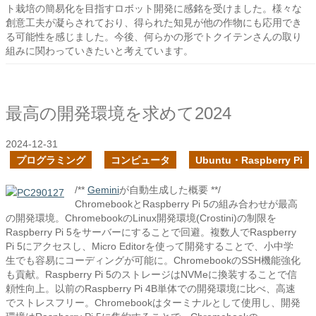
ト栽培の簡易化を目指すロボット開発に感銘を受けました。様々な
創意工夫が凝らされており、得られた知見が他の作物にも応用でき
る可能性を感じました。今後、何らかの形でトクイテンさんの取り
組みに関わっていきたいと考えています。
最高の開発環境を求めて2024
2024-12-31
プログラミング
コンピュータ
Ubuntu・Raspberry Pi
/**
Gemini
が自動生成した概要 **/
ChromebookとRaspberry Pi 5の組み合わせが最高
の開発環境。ChromebookのLinux開発環境(Crostini)の制限を
Raspberry Pi 5をサーバーにすることで回避。複数人でRaspberry
Pi 5にアクセスし、Micro Editorを使って開発することで、小中学
生でも容易にコーディングが可能に。ChromebookのSSH機能強化
も貢献。Raspberry Pi 5のストレージはNVMeに換装することで信
頼性向上。以前のRaspberry Pi 4B単体での開発環境に比べ、高速
でストレスフリー。Chromebookはターミナルとして使用し、開発