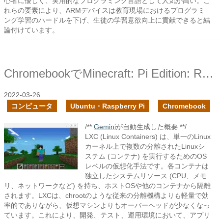
心者に優しく、実用的なプログラミング言語として人気が高い。こ
れらの要素により、ARMデバイスは教育現場におけるプログラミ
ング学習のハードルを下げ、生徒の学習意欲向上に貢献できると結
論付けています。
ChromebookでMinecraft: Pi Edition: Rebornを動かしてみた
2022-03-26
コンピュータ
Ubuntu・Raspberry Pi
Chromebook
/**
Gemini
が自動生成した概要 **/
LXC (Linux Containers) は、単一のLinux
カーネル上で複数の分離されたLinuxシ
ステム (コンテナ) を実行するためのOS
レベルの仮想化手法です。各コンテナは
独立したシステムリソース (CPU、メモ
リ、ネットワークなど) を持ち、ホストOSや他のコンテナから隔離
されます。LXCは、chrootのような従来の分離機構よりも軽量で効
率的でありながら、仮想マシンよりもオーバーヘッドが少なくなっ
ています。これにより、開発、テスト、運用環境において、アプリ