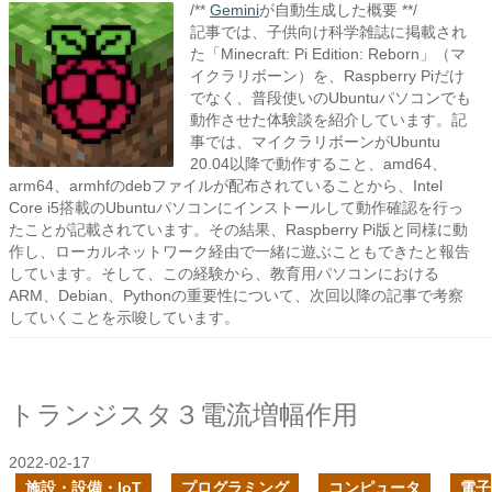
/**
Gemini
が自動生成した概要 **/
記事では、子供向け科学雑誌に掲載され
た「Minecraft: Pi Edition: Reborn」（マ
イクラリボーン）を、Raspberry Piだけ
でなく、普段使いのUbuntuパソコンでも
動作させた体験談を紹介しています。記
事では、マイクラリボーンがUbuntu
20.04以降で動作すること、amd64、
arm64、armhfのdebファイルが配布されていることから、Intel
Core i5搭載のUbuntuパソコンにインストールして動作確認を行っ
たことが記載されています。その結果、Raspberry Pi版と同様に動
作し、ローカルネットワーク経由で一緒に遊ぶこともできたと報告
しています。そして、この経験から、教育用パソコンにおける
ARM、Debian、Pythonの重要性について、次回以降の記事で考察
していくことを示唆しています。
トランジスタ３電流増幅作用
2022-02-17
施設・設備・IoT
プログラミング
コンピュータ
電子