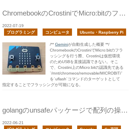
ChromebookのCrostiniでMicro:bitのフラッシングをしてみた
2022-07-19
プログラミング
コンピュータ
Ubuntu・Raspberry Pi
/**
Gemini
が自動生成した概要 **/
ChromebookのCrostiniでMicro:bitのフラ
ッシングを行う際、Crostiniは仮想環境
のためUSBを直接認識できない。そこ
で、Crostini上のMicro:bitの認識先である
`/mnt/chromeos/removable/MICROBIT/`
を`uflash`コマンドのターゲットとして
指定することでフラッシングが可能になる。
golangのunsafeパッケージで配列の操作をしてみる
2022-06-21