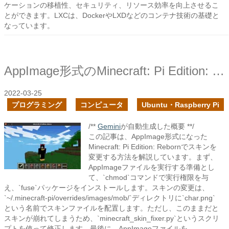
ケーションの移植性、セキュリティ、リソース効率を向上させるこ
とができます。LXCは、DockerやLXDなどのコンテナ技術の基礎と
なっています。
AppImage形式のMinecraft: Pi Edition: Rebornでスキンを変更してみた
2022-03-25
プログラミング
コンピュータ
Ubuntu・Raspberry Pi
/**
Gemini
が自動生成した概要 **/
この記事は、AppImage形式になった
Minecraft: Pi Edition: Rebornでスキンを
変更する方法を解説しています。まず、
AppImageファイルを実行する準備とし
て、`chmod`コマンドで実行権限を与
え、`fuse`パッケージをインストールします。スキンの変更は、
`~/.minecraft-pi/overrides/images/mob/`ディレクトリに`char.png`
という名前でスキンファイルを配置します。ただし、このままだと
スキンが崩れてしまうため、`minecraft_skin_fixer.py`というスクリ
プトを使って修正します。最後に、AppImageファイルを