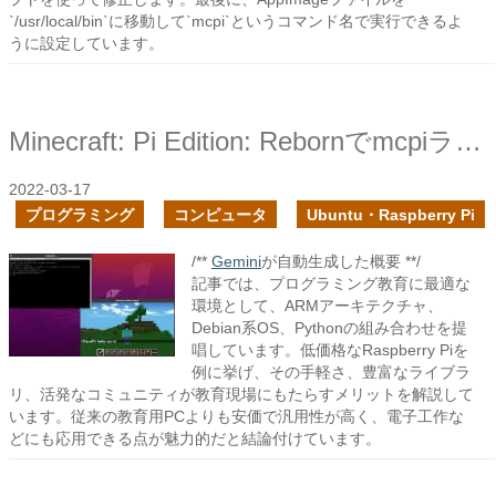
`/usr/local/bin`に移動して`mcpi`というコマンド名で実行できるよ
うに設定しています。
Minecraft: Pi Edition: Rebornでmcpiライブラリを試す
2022-03-17
プログラミング
コンピュータ
Ubuntu・Raspberry Pi
/**
Gemini
が自動生成した概要 **/
記事では、プログラミング教育に最適な
環境として、ARMアーキテクチャ、
Debian系OS、Pythonの組み合わせを提
唱しています。低価格なRaspberry Piを
例に挙げ、その手軽さ、豊富なライブラ
リ、活発なコミュニティが教育現場にもたらすメリットを解説して
います。従来の教育用PCよりも安価で汎用性が高く、電子工作な
どにも応用できる点が魅力的だと結論付けています。