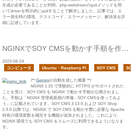
生成が必要であることが判明。php-webdriverのquitメソッドを用
いてdriverを明示的にquitすることで解決しました。記事では、エ
ラー発生時の環境、テストコード、エラーメッセージ、解決策を詳
細に記述しています。
NGINXでSOY CMSを動かす手順を作成しました
2023-08-24
コンピュータ
Ubuntu・Raspberry Pi
SOY CMS
S
/**
Gemini
が自動生成した概要 **/
NGINX 1.25 で実験的に HTTP/3 がサポートされた
ことを受け、SOY CMS を NGINX で動かす手順が公開されまし
た。手順は「NGINX 管理画面側の準備 - SOY CMSを使ってみよ
う」に記載されています。SOY CMS 3.13.0 および SOY Shop
2.9.0 以降では、NGINX で SOY CMS を動かす際に必要な Apache
特有の環境変数を補完する機能が追加されました。これにより、
NGINX 環境でも SOY CMS をスムーズに利用できるようになりま
す。