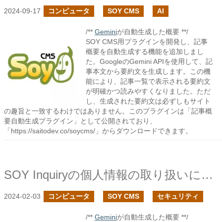
2024-09-17
コンピュータ
SOY CMS
AI
/**
Gemini
が自動生成した概要 **/
SOY CMS用プラグインを開発し、記事
概要を自動生成する機能を追加しまし
た。GoogleのGemini APIを使用して、記
事本文から要約文を生成します。この機
能により、記事一覧で表示される要約文
が明確かつ読みやすくなりました。ただ
し、生成された要約文は必ずしもサイト
の趣旨と一致するわけではありません。このプラグインは「記事概
要自動生成プラグイン」として公開されており、
「https://saitodev.co/soycms/」からダウンロードできます。
SOY Inquiryの個人情報の取り扱いについて
2024-02-03
コンピュータ
SOY CMS
セキュリティ
/**
Gemini
が自動生成した概要 **/