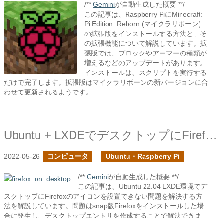
/**
Gemini
が自動生成した概要 **/
この記事は、Raspberry PiにMinecraft:
Pi Edition: Reborn (マイクラリボーン)
の拡張版をインストールする方法と、そ
の拡張機能について解説しています。拡
張版では、ブロックやアーマーの種類が
増えるなどのアップデートがあります。
インストールは、スクリプトを実行する
だけで完了します。拡張版はマイクラリボーンの新バージョンに合
わせて更新されるようです。
Ubuntu + LXDEでデスクトップにFirefoxアイコンを設置する
2022-05-26
コンピュータ
Ubuntu・Raspberry Pi
/**
Gemini
が自動生成した概要 **/
この記事は、Ubuntu 22.04 LXDE環境でデ
スクトップにFirefoxのアイコンを設置できない問題を解決する方
法を解説しています。問題はsnap版Firefoxをインストールした場
合に発生し、デスクトップエントリを作成することで解決できま