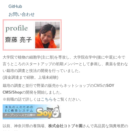
GitHub
お問い合わせ
大学院で植物の細胞学(主に形)を専攻し、大学院在学中(後に中退)に今で
言うところのスタートアップの初期メンバーとして参画し、農薬を使わな
い栽培の調査と技法の開発を行っていました。
(資金調達まで経験。上場未経験)
栽培の調査と並行で野菜の販売からネットショップのCMSの
SOY
CMS/Shop
の開発を開始しました。
こちら
※前職の話で詳しくは
をご覧ください。
以前、神奈川県の養鶏場、
株式会社コトブキ園
さんで高品質な鶏糞堆肥の