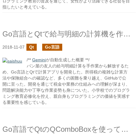
ログラミング教育の普及を通じて、女性がより活躍できる社会を目
指したいと考えている。
Go言語とQtで給与明細の計算機を作ってみた
2018-11-07
Qt
Go言語
/**
Gemini
が自動生成した概要 **/
パン屋の友人の給与明細計算を手作業から解放するた
め、Go言語とQtで計算アプリを開発した。所得税の複雑な計算方
法や保険組合への確認など、多くの困難を乗り越え、GitHubで公
開に至った。開発を通じて税金や業務の仕組みへの理解が深まり、
問題解決能力や丁寧な作業姿勢も身についた。小学校でのプログラ
ミング教育必修化を控え、親自身もプログラミングの価値を実感す
る重要性を感じている。
Go言語でQtのQComboBoxを使ってみる