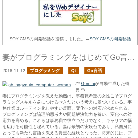
SOY CMSの開発秘話を投稿しました。→
SOY CMSの開発秘話
妻がプログラミングをはじめてGo言語とQtでアプリを公開するまで
2018-11-12
プログラミング
Qt
Go言語
/**
Gemini
が自動生成した概
要 **/
妻にプログラミングを教えた動機は、事務職希望の女性こそプログ
ラミングスキルを身につけるべきだという考えに基づいている。事
務作業はルーティン化しやすい反面、変化への対応が求められる。
プログラミングは論理的思考力や問題解決能力を養い、変化への対
応力を高める。これらは事務職で役立つだけでなく、キャリアの幅
を広げる可能性も秘めている。妻は最初の実験台であり、私自身に
とっても新たな言語を教える貴重な経験となった。将来的には、プ