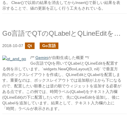
る。 Clear()で以前の結果を消去してからInsert()で新しい結果を表
示することで、値の更新を正しく行う工夫もされている。
Go言語でQTのQLabelとQLineEditを組み合わせてみる
2018-10-07
Qt
Go言語
/**
Gemini
が自動生成した概要 **/
Go言語でQtを用いてQLabelとQLineEditを配置す
る例を示しています。`widgets.NewQBoxLayout(3, nil)` で垂直方
向のボックスレイアウトを作成し、QLineEditとQLabelを配置しま
す。重要なのは、ボックスレイアウトでは追加順が上から下になる
ので、配置したい順番とは逆の順でウィジェットを追加する必要が
ある点です。この例では、時間ラベル(QLabel)をテキスト入力欄
(QLineEdit)の下に配置したいので、先にQLineEditを追加し、後に
QLabelを追加しています。結果として、テキスト入力欄の上に
「時間」ラベルが表示されます。