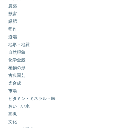
農薬
獣害
緑肥
稲作
道端
地形・地質
自然現象
化学全般
植物の形
古典園芸
光合成
市場
ビタミン・ミネラル・味
おいしい水
高槻
文化