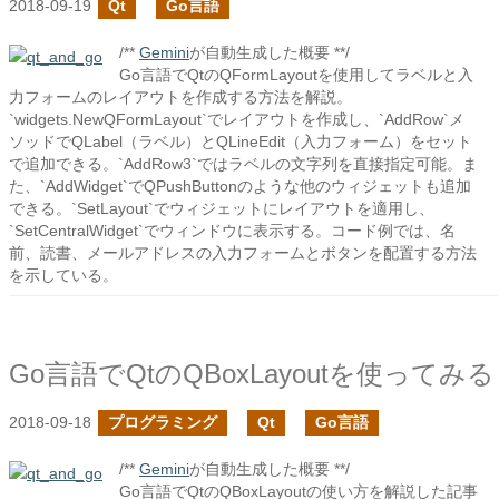
2018-09-19
Qt
Go言語
/**
Gemini
が自動生成した概要 **/
Go言語でQtのQFormLayoutを使用してラベルと入
力フォームのレイアウトを作成する方法を解説。
`widgets.NewQFormLayout`でレイアウトを作成し、`AddRow`メ
ソッドでQLabel（ラベル）とQLineEdit（入力フォーム）をセット
で追加できる。`AddRow3`ではラベルの文字列を直接指定可能。ま
た、`AddWidget`でQPushButtonのような他のウィジェットも追加
できる。`SetLayout`でウィジェットにレイアウトを適用し、
`SetCentralWidget`でウィンドウに表示する。コード例では、名
前、読書、メールアドレスの入力フォームとボタンを配置する方法
を示している。
Go言語でQtのQBoxLayoutを使ってみる
2018-09-18
プログラミング
Qt
Go言語
/**
Gemini
が自動生成した概要 **/
Go言語でQtのQBoxLayoutの使い方を解説した記事