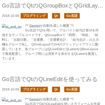
Go言語でQtのQGroupBoxとQGridLayoutを組み合わせたサンプル
2018-10-05
プログラミング
Qt
Go言語
/**
Gemini
が自動生成した概要 **/
Go言語でQtを用いて、アルバイト給与計算UIを作
成するサンプルコードです。QGroupBoxで「時間」「時給」「給
料1」「出勤日数」「交通費」「交通費合計」「給与合計」の入力
欄をグループ化し、QGridLayoutで2x4のグリッドレイアウトに配
置しています。各グループにはQLineEditとQLabelをQBoxLayout
で垂直配置し、グループ間には演算子を表示するQLabelを配置し
ています。
Go言語でQtのQLineEditを使ってみる
2018-10-04
プログラミング
Qt
Go言語
/**
Gemini
が自動生成した概要 **/
Go言語でQtのQLineEditを使い入力フォームを作成