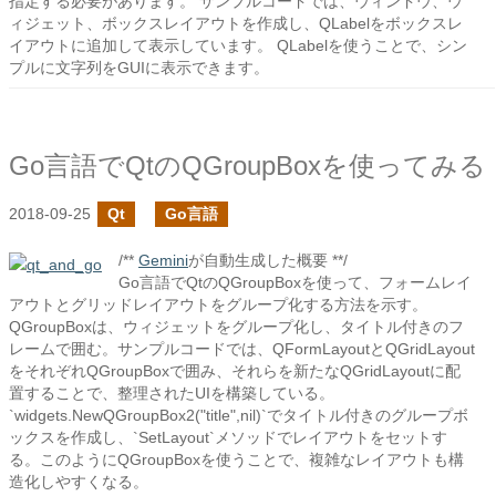
指定する必要があります。 サンプルコードでは、ウィンドウ、ウ
ィジェット、ボックスレイアウトを作成し、QLabelをボックスレ
イアウトに追加して表示しています。 QLabelを使うことで、シン
プルに文字列をGUIに表示できます。
Go言語でQtのQGroupBoxを使ってみる
2018-09-25
Qt
Go言語
/**
Gemini
が自動生成した概要 **/
Go言語でQtのQGroupBoxを使って、フォームレイ
アウトとグリッドレイアウトをグループ化する方法を示す。
QGroupBoxは、ウィジェットをグループ化し、タイトル付きのフ
レームで囲む。サンプルコードでは、QFormLayoutとQGridLayout
をそれぞれQGroupBoxで囲み、それらを新たなQGridLayoutに配
置することで、整理されたUIを構築している。
`widgets.NewQGroupBox2("title",nil)`でタイトル付きのグループボ
ックスを作成し、`SetLayout`メソッドでレイアウトをセットす
る。このようにQGroupBoxを使うことで、複雑なレイアウトも構
造化しやすくなる。