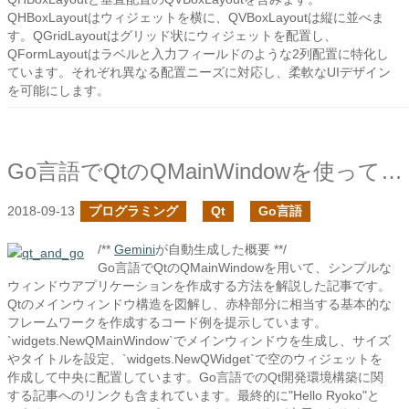
QHBoxLayoutはウィジェットを横に、QVBoxLayoutは縦に並べま
す。QGridLayoutはグリッド状にウィジェットを配置し、
QFormLayoutはラベルと入力フィールドのような2列配置に特化し
ています。それぞれ異なる配置ニーズに対応し、柔軟なUIデザイン
を可能にします。
Go言語でQtのQMainWindowを使ってみる
2018-09-13
プログラミング
Qt
Go言語
/**
Gemini
が自動生成した概要 **/
Go言語でQtのQMainWindowを用いて、シンプルな
ウィンドウアプリケーションを作成する方法を解説した記事です。
Qtのメインウィンドウ構造を図解し、赤枠部分に相当する基本的な
フレームワークを作成するコード例を提示しています。
`widgets.NewQMainWindow`でメインウィンドウを生成し、サイズ
やタイトルを設定、`widgets.NewQWidget`で空のウィジェットを
作成して中央に配置しています。Go言語でのQt開発環境構築に関
する記事へのリンクも含まれています。最終的に"Hello Ryoko"と