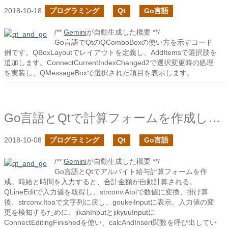
2018-10-18
プログラミング
Qt
Go言語
/**
Gemini
が自動生成した概要 **/
Go言語でQtのQComboBoxの使い方を示すコード
例です。QBoxLayoutでレイアウトを定義し、AddItemsで選択肢を
追加します。ConnectCurrentIndexChanged2で選択変更時の処理
を実装し、QMessageBoxで選択された項目を表示します。
Go言語とQtで計算フォームを作成してみる
2018-10-08
プログラミング
Qt
Go言語
/**
Gemini
が自動生成した概要 **/
Go言語とQtでアルバイト給与計算フォームを作
成。時給と時間を入力すると、合計金額が自動計算される。
QLineEditで入力値を取得し、strconv.Atoiで数値に変換、掛け算
後、strconv.Itoaで文字列に戻し、goukeiInputに表示。入力値の変
更を検知するために、jikanInputとjikyuuInputに
ConnectEditingFinishedを使い、calcAndInsert関数を呼び出してい