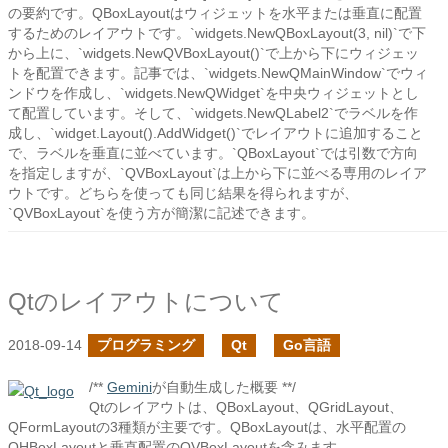
の要約です。QBoxLayoutはウィジェットを水平または垂直に配置
するためのレイアウトです。`widgets.NewQBoxLayout(3, nil)`で下
から上に、`widgets.NewQVBoxLayout()`で上から下にウィジェッ
トを配置できます。記事では、`widgets.NewQMainWindow`でウィ
ンドウを作成し、`widgets.NewQWidget`を中央ウィジェットとし
て配置しています。そして、`widgets.NewQLabel2`でラベルを作
成し、`widget.Layout().AddWidget()`でレイアウトに追加すること
で、ラベルを垂直に並べています。`QBoxLayout`では引数で方向
を指定しますが、`QVBoxLayout`は上から下に並べる専用のレイア
ウトです。どちらを使っても同じ結果を得られますが、
`QVBoxLayout`を使う方が簡潔に記述できます。
Qtのレイアウトについて
2018-09-14
プログラミング
Qt
Go言語
/**
Gemini
が自動生成した概要 **/
Qtのレイアウトは、QBoxLayout、QGridLayout、
QFormLayoutの3種類が主要です。QBoxLayoutは、水平配置の
QHBoxLayoutと垂直配置のQVBoxLayoutを含みます。