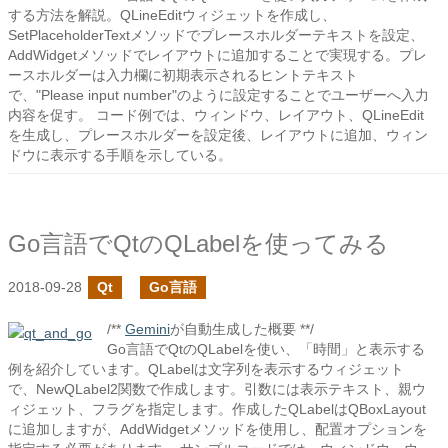
する方法を解説。QLineEditウィジェットを作成し、
SetPlaceholderTextメソッドでプレースホルダーテキストを設定、
AddWidgetメソッドでレイアウトに追加することで実現する。プレ
ースホルダーは入力欄に初期表示されるヒントテキスト
で、"Please input number"のように設定することでユーザーへ入力
内容を促す。 コード例では、ウィンドウ、レイアウト、QLineEdit
を生成し、プレースホルダーを設定後、レイアウトに追加、ウィン
ドウに表示する手順を示している。
Go言語でQtのQLabelを使ってみる
2018-09-28
Qt
Go言語
/**
Gemini
が自動生成した概要 **/
Go言語でQtのQLabelを使い、「時間」と表示する
例を紹介しています。QLabelは文字列を表示するウィジェット
で、NewQLabel2関数で作成します。引数には表示テキスト、親ウ
ィジェット、フラグを指定します。作成したQLabelはQBoxLayout
に追加しますが、AddWidgetメソッドを使用し、配置オプションを