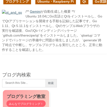
プログラミング
Ubuntu・Raspberry Pi
Qt
Go言語
/**
Gemini
が自動生成した概要 **/
Ubuntu 18.04にGo言語とQtをインストールし、Go
でQtアプリケーションを開発する手順を記録した記事です。Go
1.11、Qt 5.11.1をインストールし、QtのサンプルWebブラウザの
実行を確認後、GoのQtバインディングパッケージ
`github.com/therecipe/qt`をインストールしました。`qtsetup`コマ
ンドでパッケージの準備中に問題が発生しましたが、`generate`終
了時点で中断し、サンプルプログラムを実行したところ、正常に動
作することを確認しました。
ブログ内検索
プログラミング教室
みんなでプログラミング！