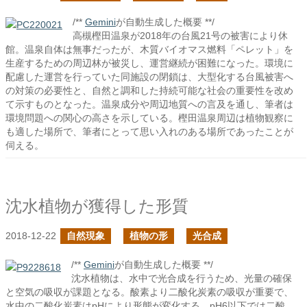
/**
Gemini
が自動生成した概要 **/
高槻樫田温泉が2018年の台風21号の被害により休
館。温泉自体は無事だったが、木質バイオマス燃料「ペレット」を
生産するための周辺林が被災し、運営継続が困難になった。環境に
配慮した運営を行っていた同施設の閉鎖は、大型化する台風被害へ
の対策の必要性と、自然と調和した持続可能な社会の重要性を改め
て示すものとなった。温泉成分や周辺地質への言及を通し、筆者は
環境問題への関心の高さを示している。樫田温泉周辺は植物観察に
も適した場所で、筆者にとって思い入れのある場所であったことが
伺える。
沈水植物が獲得した形質
2018-12-22
自然現象
植物の形
光合成
/**
Gemini
が自動生成した概要 **/
沈水植物は、水中で光合成を行うため、光量の確保
と空気の吸収が課題となる。酸素より二酸化炭素の吸収が重要で、
水中の二酸化炭素はpHにより形態が変化する。pH6以下では二酸