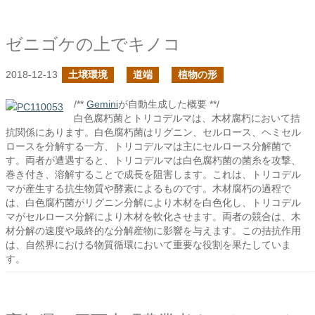
ゼニゴケの上でキノコ
2018-12-13
土壌環境
道端
植物の形
/**
Gemini
が自動生成した概要 **/
白色腐朽菌とトリコデルマは、木材腐朽において拮
抗関係にあります。白色腐朽菌はリグニン、セルロース、ヘミセル
ロースを分解する一方、トリコデルマは主にセルロース分解菌で
す。両者が遭遇すると、トリコデルマは白色腐朽菌の菌糸を攻撃、
巻き付き、溶解することで成長を阻害します。これは、トリコデル
マが産生する抗生物質や酵素によるものです。木材腐朽の過程で
は、白色腐朽菌がリグニン分解により木材を白色化し、トリコデル
マがセルロース分解により木材を軟化させます。両者の競合は、木
材分解の速度や最終的な分解産物に影響を与えます。この拮抗作用
は、自然界における物質循環において重要な役割を果たしていま
す。