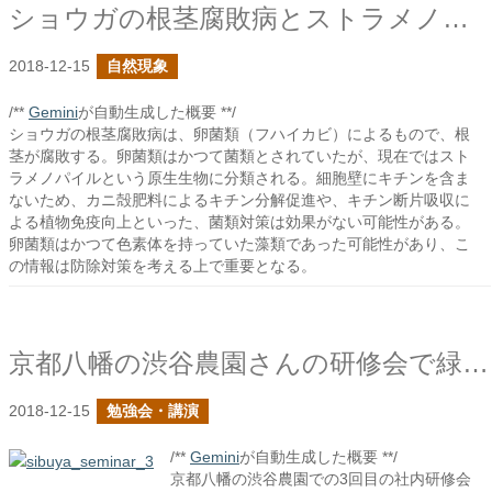
ショウガの根茎腐敗病とストラメノパイル
2018-12-15
自然現象
/**
Gemini
が自動生成した概要 **/
ショウガの根茎腐敗病は、卵菌類（フハイカビ）によるもので、根
茎が腐敗する。卵菌類はかつて菌類とされていたが、現在ではスト
ラメノパイルという原生生物に分類される。細胞壁にキチンを含ま
ないため、カニ殻肥料によるキチン分解促進や、キチン断片吸収に
よる植物免疫向上といった、菌類対策は効果がない可能性がある。
卵菌類はかつて色素体を持っていた藻類であった可能性があり、こ
の情報は防除対策を考える上で重要となる。
京都八幡の渋谷農園さんの研修会で緑肥についての話をしました
2018-12-15
勉強会・講演
/**
Gemini
が自動生成した概要 **/
京都八幡の渋谷農園での3回目の社内研修会