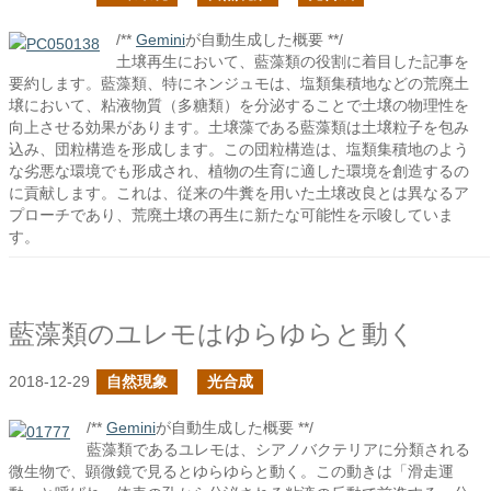
/**
Gemini
が自動生成した概要 **/
土壌再生において、藍藻類の役割に着目した記事を
要約します。藍藻類、特にネンジュモは、塩類集積地などの荒廃土
壌において、粘液物質（多糖類）を分泌することで土壌の物理性を
向上させる効果があります。土壌藻である藍藻類は土壌粒子を包み
込み、団粒構造を形成します。この団粒構造は、塩類集積地のよう
な劣悪な環境でも形成され、植物の生育に適した環境を創造するの
に貢献します。これは、従来の牛糞を用いた土壌改良とは異なるア
プローチであり、荒廃土壌の再生に新たな可能性を示唆していま
す。
藍藻類のユレモはゆらゆらと動く
2018-12-29
自然現象
光合成
/**
Gemini
が自動生成した概要 **/
藍藻類であるユレモは、シアノバクテリアに分類される
微生物で、顕微鏡で見るとゆらゆらと動く。この動きは「滑走運