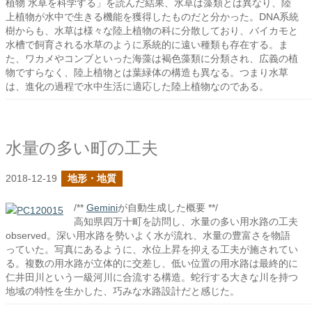
植物 水草を科学する」を読んだ結果、水草は藻類とは異なり、陸
上植物が水中で生きる機能を獲得したものだと分かった。DNA系統
樹からも、水草は様々な陸上植物の科に分散しており、バイカモと
水槽で飼育される水草のように系統的に遠い種類も存在する。ま
た、ワカメやコンブといった海藻は褐色藻類に分類され、広義の植
物ですらなく、陸上植物とは葉緑体の構造も異なる。つまり水草
は、進化の過程で水中生活に適応した陸上植物なのである。
水量の多い町の工夫
2018-12-19
地形・地質
/**
Gemini
が自動生成した概要 **/
高知県四万十町を訪問し、水量の多い用水路の工夫
observed。深い用水路を勢いよく水が流れ、水量の豊富さを物語
っていた。写真にあるように、水位上昇を抑える工夫が施されてい
る。複数の用水路が立体的に交差し、低い位置の用水路は最終的に
仁井田川という一級河川に合流する構造。蛇行する大きな川を持つ
地域の特性を生かした、巧みな水路設計だと感じた。