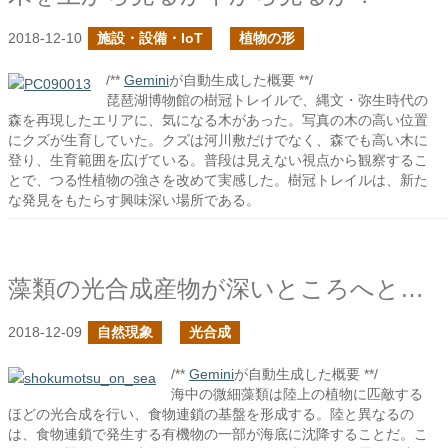
2018-12-10
施設・設備・IoT
植物の形
/**
Gemini
が自動生成した概要 **/
琵琶湖博物館の樹冠トレイルで、縄文・弥生時代の
森を再現したエリアに、気になる木があった。写真の木の高い位置
にクズが生育していた。クズは河川敷だけでなく、森でも高い木に
登り、生育範囲を広げている。普段は見えない視点から観察するこ
とで、つる性植物の強さを改めて実感した。樹冠トレイルは、新た
な発見をもたらす興味深い場所である。
藻類の光合成産物が深いところへと沈降する
2018-12-09
自然現象
光合成
/**
Gemini
が自動生成した概要 **/
海中の微細藻類は陸上の植物に匹敵する
ほどの光合成を行い、食物連鎖の基盤を形成する。陸と異なるの
は、食物連鎖で発生する有機物の一部が海底に沈降することだ。こ