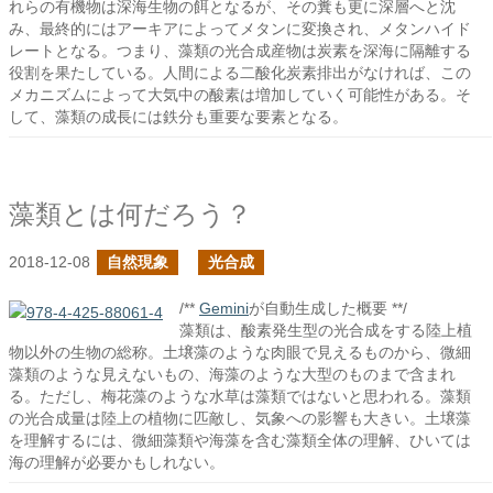
れらの有機物は深海生物の餌となるが、その糞も更に深層へと沈
み、最終的にはアーキアによってメタンに変換され、メタンハイド
レートとなる。つまり、藻類の光合成産物は炭素を深海に隔離する
役割を果たしている。人間による二酸化炭素排出がなければ、この
メカニズムによって大気中の酸素は増加していく可能性がある。そ
して、藻類の成長には鉄分も重要な要素となる。
藻類とは何だろう？
2018-12-08
自然現象
光合成
/**
Gemini
が自動生成した概要 **/
藻類は、酸素発生型の光合成をする陸上植
物以外の生物の総称。土壌藻のような肉眼で見えるものから、微細
藻類のような見えないもの、海藻のような大型のものまで含まれ
る。ただし、梅花藻のような水草は藻類ではないと思われる。藻類
の光合成量は陸上の植物に匹敵し、気象への影響も大きい。土壌藻
を理解するには、微細藻類や海藻を含む藻類全体の理解、ひいては
海の理解が必要かもしれない。