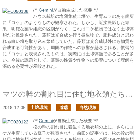
/**
Gemini
が自動生成した概要 **/
ハウス栽培の塩類集積土壌で、生育ムラのある箇所
に「コケ」のようなものが観察された。しかし、近接撮影した結
果、明確な葉や組織の区別がなく、これはコケ植物ではなく土壌藻
類だと推測された。藻類は光合成を行う微生物で、肥料成分と思わ
れる白い粉を取り込み繁殖していた。藻類は光合成以外にも物質を
合成する可能性があり、周囲の作物への影響が懸念される。慣習的
に「コケ」と表現されるものは、実際には土壌藻類であることが多
い。今後の課題として、藻類の性質や作物への影響について理解を
深める必要性が示唆された。
マツの幹の割れ目に住む地衣類たちの上のコケたち
2018-12-05
土壌環境
道端
自然現象
/**
Gemini
が自動生成した概要 **/
松の幹の割れ目に着生する地衣類の上に、さらにコ
ケが生育している様子が観察された。前回の記事では、松の幹の割
れ目に地衣類が繁殖していることを報告したが、今回はその地衣類