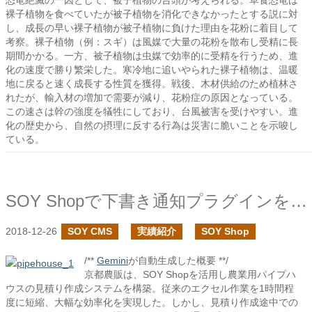
恐竜絶滅の一因として、被子植物の台頭が考えられる。草食恐竜は
裸子植物を食べていたが被子植物を消化できなかったとする説に対
し、成長の早い裸子植物が被子植物に負けた理由を花粉に着目して
考察。裸子植物（例：スギ）は風媒で大量の花粉を散布し受精に長
期間かかる。一方、被子植物は虫媒で効率的に受精を行うため、進
化の速度で勝り繁栄した。寒冷地に追いやられた裸子植物は、温暖
地に戻ると速く成長する性質を獲得。戦後、木材供給のため植林さ
れたが、輸入材の増加で需要が減り、花粉症の原因となっている。
この速さは幹の強度を犠牲にしており、台風被害を受けやすい。進
化の歴史から、自然の摂理に反する行為は災害に脆いことを示唆し
ている。
SOY Shopで下書き通知プラグインを作成しました
2018-12-26
SOY CMS
実績紹介
SOY Shop
/**
Gemini
が自動生成した概要 **/
京都農販は、SOY Shopを活用し農業用パイプハ
ウスの見積り作成システムを構築。従来のエクセル作業を1時間程
度に短縮、大幅な効率化を実現した。しかし、見積り作成途中での