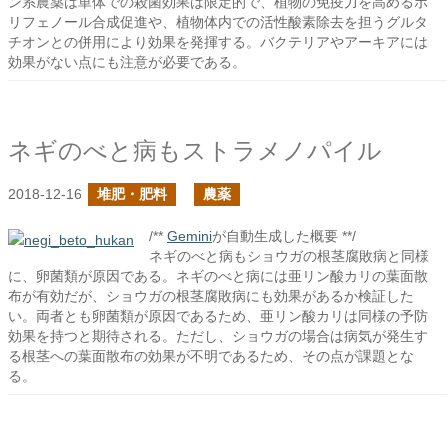
ン系農薬は単体での殺菌効果は限定的で、植物の免疫力を高めるポ
リフェノール合成促進や、植物体内での活性酸素除去を担うグルタ
チオンとの併用により効果を発揮する。バクテリアやアーキアには
効果がない点にも注意が必要である。
ネギのべと病もストラメノパイル
2018-12-16
堆肥・肥料
農薬
/**
Gemini
が自動生成した概要 **/
ネギのべと病もショウガの根茎腐敗病と同様
に、卵菌類が原因である。ネギのべと病には亜リン酸カリの葉面散
布が有効だが、ショウガの根茎腐敗病にも効果があるか検証した
い。両者とも卵菌類が原因であるため、亜リン酸カリは同様の予防
効果を持つと期待される。ただし、ショウガの場合は病気が発生す
る根茎への葉面散布の効果が不明であるため、その点が課題とな
る。