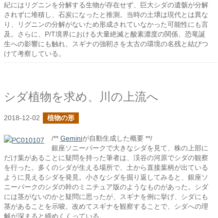
紀にはリグニンを分解する生物が存在せず、巨大シダの遺骸が分解
されずに堆積し、石炭になったと推測。当時の土壌は現代とは異な
り、リグニンの分解がないため形成されていなかった可能性にも言
及。さらに、P/T境界における大量絶滅と酸素濃度の関係、恐竜誕
生への影響にも触れ、スギナの強靭さを太古の環境の名残と結びつ
けて考察している。
シダ植物を求め、川の上流へ
2018-12-02
植物の形
/**
Gemini
が自動生成した概要 **/
銀座ソニーパークで大きなシダを見て、株の上部に
だけ葉があることに疑問を持った筆者は、渓谷の河原でシダの観察
を行った。多くのシダが生える場所で、土から直接葉柄が出ている
ように見えるシダを発見。小さなシダを掘り返してみると、銀座ソ
ニーパークのシダの幹のミニチュア版のようなものがあった。シダ
には茎がないのかと疑問に思ったが、スギナを例に挙げ、シダにも
茎があることを示唆。改めてスギナを観察することで、シダへの理
解が深まると締めくくっている。