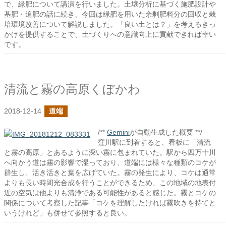
で、緑肥について講演を行いました。土壌分析に基づく施肥設計や
基肥・追肥の話に続き、今回は緑肥を用いた余剰肥料分の回収と栽
培環境改善について解説しました。「良い土とは？」を考えるきっ
かけを提供することで、土づくりへの意識向上に貢献できれば幸い
です。
清流と霧の高原くぼかわ
2018-12-14
道端
/**
Gemini
が自動生成した概要 **/
窪川駅に到着すると、看板に「清流
と霧の高原」とあるように深い霧に包まれていた。駅から四万十川
へ向かう道は霧の影響で湿っており、道端には様々な種類のコケが
群生し、活き活きと葉を広げていた。霧の発生により、コケは通常
よりも長い時間光合成を行うことができるため、この地域の地表付
近の空気は他よりも清浄である可能性があると感じた。霧とコケの
関係について考察した記事「コケを理解したければ霧吹きを持てと
いうけれど」も併せて参照すると良い。