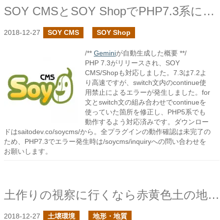
SOY CMSとSOY ShopでPHP7.3系に対応してみました
2018-12-27
SOY CMS
SOY Shop
/**
Gemini
が自動生成した概要 **/
PHP 7.3がリリースされ、SOY
CMS/Shopも対応しました。7.3は7.2よ
り高速ですが、switch文内のcontinue使
用禁止によるエラーが発生しました。for
文とswitch文の組み合わせでcontinueを
使っていた箇所を修正し、PHP5系でも
動作するよう対応済みです。ダウンロー
ドはsaitodev.co/soycms/から。全プラグインの動作確認は未完了の
ため、PHP7.3でエラー発生時は/soycms/inquiryへの問い合わせを
お願いします。
土作りの視察に行くなら赤黄色土の地域へ
2018-12-27
土壌環境
地形・地質