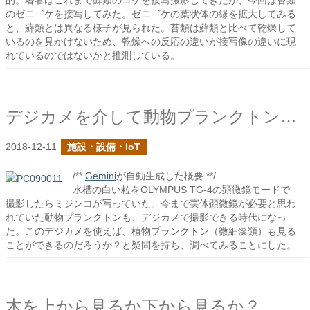
的。著者はこれまで蘚類のコケを接写撮影してきたが、今回は苔類
のゼニゴケを接写してみた。ゼニゴケの葉状体の縁を拡大してみる
と、蘚類とは異なる様子が見られた。苔類は蘚類と比べて乾燥して
いるのを見かけないため、乾燥への反応の違いが接写像の違いに現
れているのではないかと推測している。
デジカメを介して動物プランクトンを見る
2018-12-11
施設・設備・IoT
/**
Gemini
が自動生成した概要 **/
水槽の白い粒をOLYMPUS TG-4の顕微鏡モードで
撮影したらミジンコが写っていた。今まで実体顕微鏡が必要と思わ
れていた動物プランクトンも、デジカメで撮影できる時代になっ
た。このデジカメを使えば、植物プランクトン（微細藻類）も見る
ことができるのだろうか？と疑問を持ち、調べてみることにした。
木を上から見るか下から見るか？