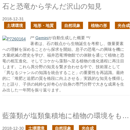
石と恐竜から学んだ沢山の知見
2018-12-31
土壌環境
地形・地質
自然現象
植物の形
光合成
/**
Gemini
が自動生成した概要 **/
著者は、石の観点から生物誕生を考察し、微量要素
への理解を深めることから探求を開始。息子の恐竜への興味を機に
大量絶滅の歴史を学び、福井恐竜博物館での体験を通じて植物と恐
竜の相互進化、そしてコケから藻類へ至る植物の進化過程に再注目
します。これら異分野の知見を繋ぎ合わせる中で、技術屋として
「異なるジャンルの知識を統合すること」の重要性を再認識。最終
的に「堆肥と追肥の質を格段に向上させる」実践的な知見を獲得し
たと語り、子供の純粋な好奇心が自身の専門分野で大きな成果を生
み出した一年間を振り返ります。
藍藻類が塩類集積地に植物の環境をもたらす
2018-12-30
土壌環境
自然現象
光合成