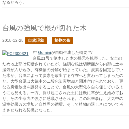
なるだろう。
台風の強風で根が切れた木
2018-12-28
自然現象
植物の形
/**
Gemini
が自動生成した概要 **/
台風21号で倒木した木の根元を観察した。安全の
ため地上部は切断されていたが、強靭な根は切断面から内部に土や
湿気が入り込み、有機物の分解が始まっていた。炭素を固定してい
た木が、台風によって炭素を放出する存在へと変わってしまったの
だ。大型台風は大気中の二酸化炭素増加と関連付けられており、更
なる炭素放出を誘発することで、台風の大型化を自ら促しているよ
うにも見える。一方、掘り起こされた土には既に草が生え始めてお
り、その生命力の強さに感嘆させられる。この出来事は、大気中の
温室効果ガス増加と自然界の循環、そして植物の逞しさについて考
えさせられる契機となった。