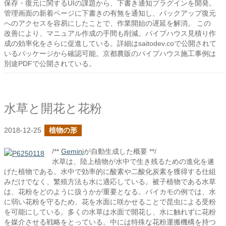
保存・復元に関するUIの課題から、下書き通知プラグインを開発。
管理画面の新着ページに下書きの有無を通知し、バックアップ復元
へのアクセスを容易にしたことで、作業開始の遅延を解消。 この
改善により、マニュアル作成の手間も削減。パイプハウス見積り作
成の効率化をさらに促進している。詳細はsaitodev.coで公開されて
いるパッケージから確認可能。京都農販のパイプハウス施工事例は
別途PDFで公開されている。
水草と開花と花粉
2018-12-25
植物の形
/**
Gemini
が自動生成した概要 **/
水草は、陸上植物が水中で生き残るための進化を遂
げた植物である。水中で効率的に酸素や二酸化炭素を獲得する仕組
みだけでなく、繁殖方法も水に適応している。被子植物である水草
は、花粉をどのように扱うかが重要となる。バイカモの例では、水
に弱い花粉を守るため、花を水面に咲かせることで昆虫による受粉
を可能にしている。多くの水草は水面で開花し、水に触れずに花粉
を媒介させる戦略をとっている。中には特殊な花粉運搬機構を持つ