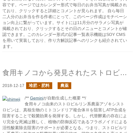
容です。ページではカレンダー形式で毎日のお弁当写真が掲載され
ており、クリックすると詳細とコメントが見られます。 自ら毎日
二人分のお弁当を作る作者にとって、このページ作成はモチベーシ
ョン向上に繋がっています。サイトには11月分のサラメシ写真が
掲載されており、クリックするとその日のメニューとコメントが確
認できます。このカレンダー形式の記事一覧表示機能はSOY CMS
を用いて実装しており、作り方解説記事へのリンクも紹介されてい
ます。
食用キノコから発見されたストロビルリン
2018-12-17
堆肥・肥料
農薬
/**
Gemini
が自動生成した概要 **/
食用キノコ由来のストロビルリン系農薬アゾキシスト
ロビンは、真核生物のミトコンドリア複合体Ⅲを阻害しATP合成を
阻害することで殺菌効果を発揮する。しかし、代替酵素の存在によ
り完全な死滅は難しく、植物の防御反応であるフラボノイドによる
活性酸素除去阻害のサポートが必要となる。つまり、ストロビルリ