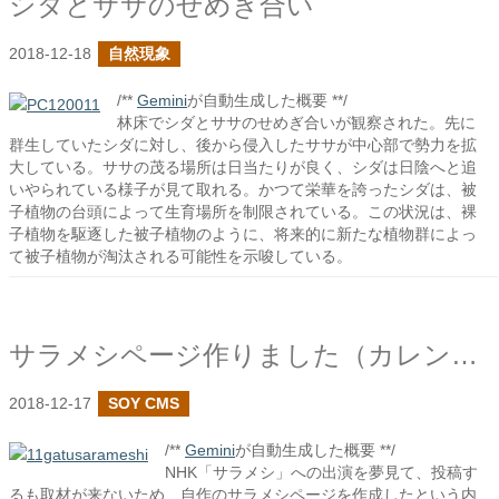
シダとササのせめぎ合い
2018-12-18
自然現象
/**
Gemini
が自動生成した概要 **/
林床でシダとササのせめぎ合いが観察された。先に
群生していたシダに対し、後から侵入したササが中心部で勢力を拡
大している。ササの茂る場所は日当たりが良く、シダは日陰へと追
いやられている様子が見て取れる。かつて栄華を誇ったシダは、被
子植物の台頭によって生育場所を制限されている。この状況は、裸
子植物を駆逐した被子植物のように、将来的に新たな植物群によっ
て被子植物が淘汰される可能性を示唆している。
サラメシページ作りました（カレンダー形式/ 予約サイト作成）。
2018-12-17
SOY CMS
/**
Gemini
が自動生成した概要 **/
NHK「サラメシ」への出演を夢見て、投稿す
るも取材が来ないため、自作のサラメシページを作成したという内