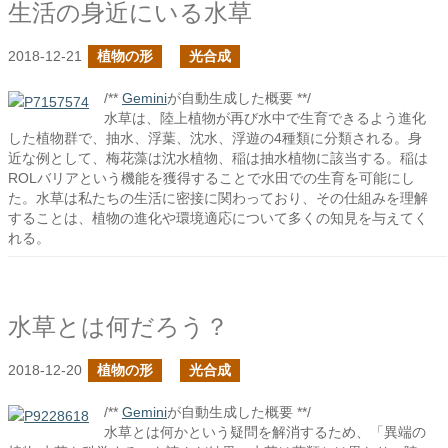
生活の身近にいる水草
2018-12-21
植物の形
光合成
/**
Gemini
が自動生成した概要 **/
水草は、陸上植物が再び水中で生育できるよう進化
した植物群で、抽水、浮葉、沈水、浮遊の4種類に分類される。身
近な例として、梅花藻は沈水植物、稲は抽水植物に該当する。稲は
ROLバリアという機能を獲得することで水田での生育を可能にし
た。水草は私たちの生活に密接に関わっており、その仕組みを理解
することは、植物の進化や環境適応について多くの知見を与えてく
れる。
水草とは何だろう？
2018-12-20
植物の形
光合成
/**
Gemini
が自動生成した概要 **/
水草とは何かという疑問を解消するため、「異端の