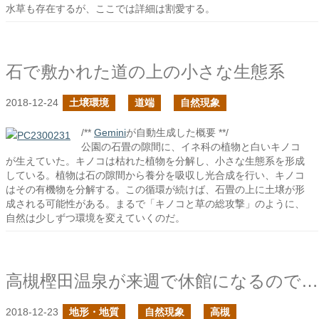
水草も存在するが、ここでは詳細は割愛する。
石で敷かれた道の上の小さな生態系
2018-12-24
土壌環境
道端
自然現象
/**
Gemini
が自動生成した概要 **/
公園の石畳の隙間に、イネ科の植物と白いキノコ
が生えていた。キノコは枯れた植物を分解し、小さな生態系を形成
している。植物は石の隙間から養分を吸収し光合成を行い、キノコ
はその有機物を分解する。この循環が続けば、石畳の上に土壌が形
成される可能性がある。まるで「キノコと草の総攻撃」のように、
自然は少しずつ環境を変えていくのだ。
高槻樫田温泉が来週で休館になるので行ってきた
2018-12-23
地形・地質
自然現象
高槻