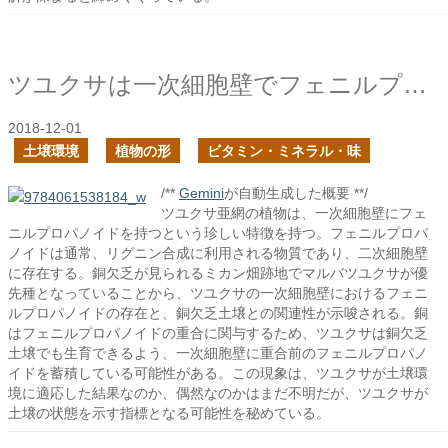
ツユクサは一次細胞壁でフェニルプロパノイドを持って何をする？
2018-12-01
土壌環境
植物の形
ビタミン・ミネラル・味
/**
Gemini
が自動生成した概要 **/
ツユクサ亜網の植物は、一次細胞壁にフェ
ニルプロパノイドを持つという珍しい特徴を持つ。フェニルプロパ
ノイドは通常、リグニン合成に利用される物質であり、二次細胞壁
に存在する。銅欠乏が見られるミカン畑跡地でマルバツユクサが優
先種となっていることから、ツユクサの一次細胞壁におけるフェニ
ルプロパノイドの存在と、銅欠乏土壌との関連性が示唆される。銅
はフェニルプロパノイドの重合に関与するため、ツユクサは銅欠乏
土壌でも生育できるよう、一次細胞壁に重合前のフェニルプロパノ
イドを蓄積している可能性がある。この現象は、ツユクサが土壌環
境に適応した結果なのか、偶然なのかはまだ不明だが、ツユクサが
土壌の状態を示す指標となる可能性を秘めている。