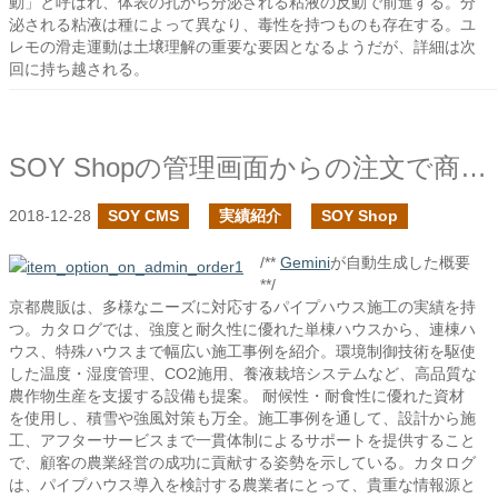
動」と呼ばれ、体表の孔から分泌される粘液の反動で前進する。分
泌される粘液は種によって異なり、毒性を持つものも存在する。ユ
レモの滑走運動は土壌理解の重要な要因となるようだが、詳細は次
回に持ち越される。
SOY Shopの管理画面からの注文で商品オプションプラグインの見直し
2018-12-28
SOY CMS
実績紹介
SOY Shop
/**
Gemini
が自動生成した概要
**/
京都農販は、多様なニーズに対応するパイプハウス施工の実績を持
つ。カタログでは、強度と耐久性に優れた単棟ハウスから、連棟ハ
ウス、特殊ハウスまで幅広い施工事例を紹介。環境制御技術を駆使
した温度・湿度管理、CO2施用、養液栽培システムなど、高品質な
農作物生産を支援する設備も提案。 耐候性・耐食性に優れた資材
を使用し、積雪や強風対策も万全。施工事例を通して、設計から施
工、アフターサービスまで一貫体制によるサポートを提供すること
で、顧客の農業経営の成功に貢献する姿勢を示している。カタログ
は、パイプハウス導入を検討する農業者にとって、貴重な情報源と