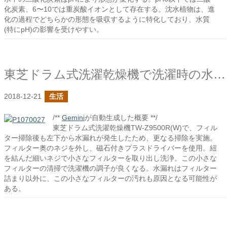
化炭素、6〜10では重炭酸イオンとして存在する。沈水植物は、進
化の過程でどちらかの形態を吸収するように特化しており、水質
(特にpH)の影響を受けやすい。
東芝ドラム式洗濯乾燥機で洗濯時の水漏れ問題に挑戦
2018-12-21
生活
/**
Gemini
が自動生成した概要 **/
東芝ドラム式洗濯乾燥機TW-Z9500R(W)で、フィル
ター掃除後も左下から水漏れが発生したため、更なる掃除を実施。
フィルター奥のネジを外し、磁石付きプラスドライバーを使用。紐
を結んだ細いネジで小さなフィルターを取り出し洗浄。この小さな
フィルターの清掃で洗濯機の調子が良くなる。水漏れはフィルター
詰まり以外に、この小さなフィルターの汚れも原因となる可能性が
ある。