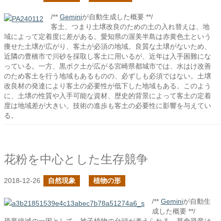
/**
Gemini
が自動生成した概要 **/
客土、つまり土壌改良のための土の入れ替えは、地
域によって定着度に差がある。愛知県の渥美半島は赤黄色土という
痩せた土壌が広がり、客土が必須の地域。良質な土壌がないため、
近隣の豊橋市で川砂を採取し客土に用いるが、近年は入手困難にな
っている。一方、黒ボク土が広がる宮崎県都城市では、水はけ改善
のため客土を行う地域もあるものの、必ずしも必須ではない。土壌
改良材の発達により客土の必要性が低下した地域もある。このよう
に、土壌の性質や入手可能な資材、歴史的背景によって客土の定着
度は地域差が大きい。技術の進歩も客土の必要性に影響を与えてい
る。
花粉を中心とした生存競争
2018-12-26
自然現象
植物の形
/**
Gemini
が自動生
成した概要 **/