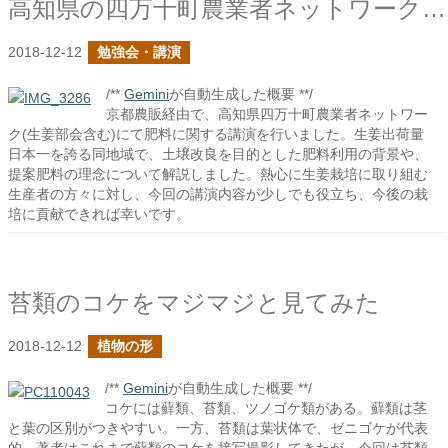
高知県の四万十町農業者ネットワークさんで肥料の話をしました
2018-12-12
勉強会・講演
/**
Gemini
が自動生成した概要 **/
京都農販経由で、高知県四万十町農業者ネットワー
ク(生姜部会含む)にて肥料に関する講演を行いました。生姜出荷量
日本一を誇る同地域で、土壌改良を目的とした肥料利用の背景や、
提案肥料の理念について解説しました。熱心に生姜栽培に取り組む
生産者の方々に対し、今回の講演内容が少しでも役立ち、今後の栽
培に貢献できれば幸いです。
苔類のコケをマジマジと見てみた
2018-12-12
植物の形
/**
Gemini
が自動生成した概要 **/
コケには蘚類、苔類、ツノゴケ類がある。蘚類は茎
と葉の区別がつきやすい。一方、苔類は葉状体で、ゼニゴケが代表