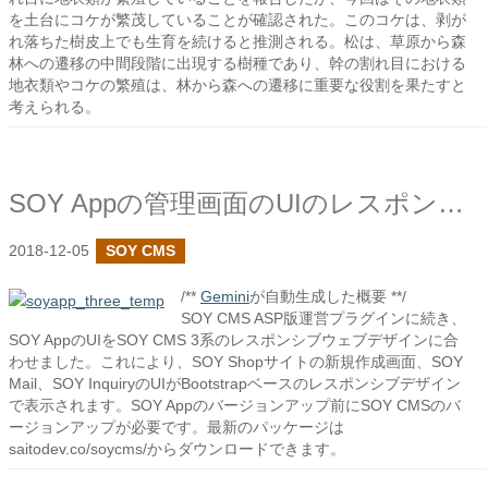
を土台にコケが繁茂していることが確認された。このコケは、剥が
れ落ちた樹皮上でも生育を続けると推測される。松は、草原から森
林への遷移の中間段階に出現する樹種であり、幹の割れ目における
地衣類やコケの繁殖は、林から森への遷移に重要な役割を果たすと
考えられる。
SOY Appの管理画面のUIのレスポンシブウェブデザイン対応
2018-12-05
SOY CMS
/**
Gemini
が自動生成した概要 **/
SOY CMS ASP版運営プラグインに続き、
SOY AppのUIをSOY CMS 3系のレスポンシブウェブデザインに合
わせました。これにより、SOY Shopサイトの新規作成画面、SOY
Mail、SOY InquiryのUIがBootstrapベースのレスポンシブデザイン
で表示されます。SOY Appのバージョンアップ前にSOY CMSのバ
ージョンアップが必要です。最新のパッケージは
saitodev.co/soycms/からダウンロードできます。