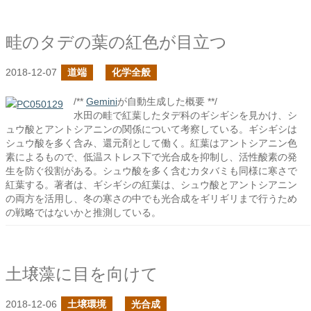
畦のタデの葉の紅色が目立つ
2018-12-07
道端
化学全般
/**
Gemini
が自動生成した概要 **/
水田の畦で紅葉したタデ科のギシギシを見かけ、シ
ュウ酸とアントシアニンの関係について考察している。ギシギシは
シュウ酸を多く含み、還元剤として働く。紅葉はアントシアニン色
素によるもので、低温ストレス下で光合成を抑制し、活性酸素の発
生を防ぐ役割がある。シュウ酸を多く含むカタバミも同様に寒さで
紅葉する。著者は、ギシギシの紅葉は、シュウ酸とアントシアニン
の両方を活用し、冬の寒さの中でも光合成をギリギリまで行うため
の戦略ではないかと推測している。
土壌藻に目を向けて
2018-12-06
土壌環境
光合成