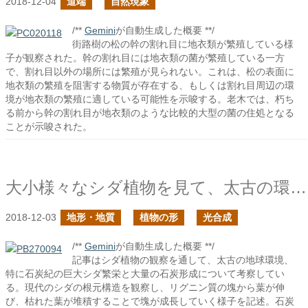
2018-12-04
道端
自然現象
/**
Gemini
が自動生成した概要 **/
街路樹の松の幹の割れ目に地衣類が繁殖している様
子が観察された。幹の割れ目には地衣類の菌が繁殖している一方
で、割れ目以外の場所には繁殖が見られない。これは、松の表面に
地衣類の繁殖を阻害する物質が存在する、もしくは割れ目周辺の環
境が地衣類の繁殖に適している可能性を示唆する。老木では、朽ち
る前から幹の割れ目が地衣類のような比較的大型の菌の住処となる
ことが示唆された。
大小様々なシダ植物を見て、太古の環境に思いを馳せる
2018-12-03
地形・地質
植物の形
光合成
/**
Gemini
が自動生成した概要 **/
記事はシダ植物の観察を通して、太古の地球環境、
特に石炭紀の巨大シダ繁栄と大量の石炭形成について考察してい
る。現代のシダの根元構造を観察し、リグニン質の塊から葉が伸
び、枯れた葉が堆積することで塊が成長していく様子を記述。石炭