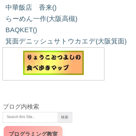
中華飯店 香来()
らーめん一作(大阪高槻)
BAQKET()
箕面デニッシュサトウカエデ(大阪箕面)
ブログ内検索
プログラミング教室