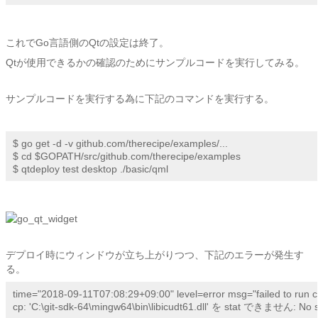
これでGo言語側のQtの設定は終了。
Qtが使用できるかの確認のためにサンプルコードを実行してみる。
サンプルコードを実行する為に下記のコマンドを実行する。
$ go get -d -v github.com/therecipe/examples/...

$ cd $GOPATH/src/github.com/therecipe/examples

$ qtdeploy test desktop ./basic/qml
デプロイ時にウィンドウが立ち上がりつつ、下記のエラーが発生す
る。
time="2018-09-11T07:08:29+09:00" level=error msg="failed to run co
cp: 'C:\git-sdk-64\mingw64\bin\libicudt61.dll' を stat できません: No su