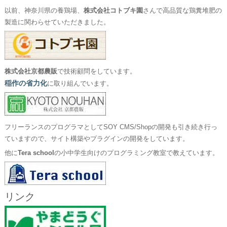
以前、神奈川県の養鶏場、
株式会社コトブキ園
さんで高品質な鶏糞堆肥の
製造に関わらせていただきました。
株式会社京都農販
で技術顧問をしています。
稲作の省力化
に取り組んでいます。
フリーランスのプログラマとしてSOY CMS/Shopの開発も引き続き行っ
ていますので、サイト構築やプラグインの開発をしています。
他に
Tera school
の小中学生向けのプログラミング教室で教えています。
リンク