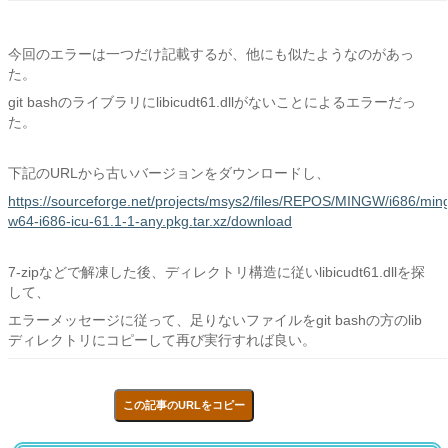
今回のエラーは一つだけ記載するが、他にも似たようなのがあっ
た。
git bashのライブラリにlibicudt61.dllがないことによるエラーだっ
た。
下記のURLから古いバージョンをダウンロードし、
https://sourceforge.net/projects/msys2/files/REPOS/MINGW/i686/min
w64-i686-icu-61.1-1-any.pkg.tar.xz/download
7-zipなどで解凍した後、ディレクトリ構造に従いlibicudt61.dllを探
して、
エラーメッセージに従って、足りないファイルをgit bashの方のlib
ディレクトリにコピーして再び実行すれば良い。
この記事のURLをコピー