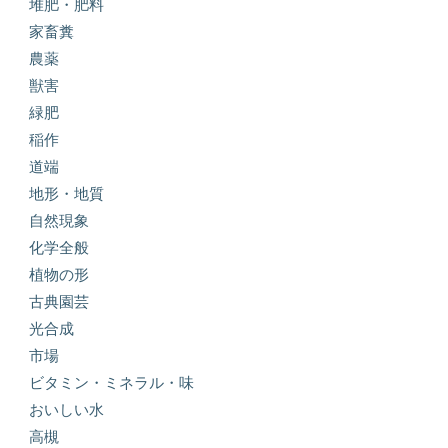
堆肥・肥料
家畜糞
農薬
獣害
緑肥
稲作
道端
地形・地質
自然現象
化学全般
植物の形
古典園芸
光合成
市場
ビタミン・ミネラル・味
おいしい水
高槻