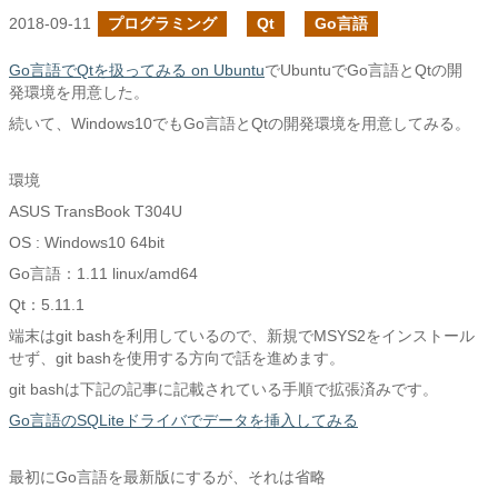
2018-09-11
プログラミング
Qt
Go言語
Go言語でQtを扱ってみる on Ubuntu
でUbuntuでGo言語とQtの開
発環境を用意した。
続いて、Windows10でもGo言語とQtの開発環境を用意してみる。
環境
ASUS TransBook T304U
OS : Windows10 64bit
Go言語：1.11 linux/amd64
Qt：5.11.1
端末はgit bashを利用しているので、新規でMSYS2をインストール
せず、git bashを使用する方向で話を進めます。
git bashは下記の記事に記載されている手順で拡張済みです。
Go言語のSQLiteドライバでデータを挿入してみる
最初にGo言語を最新版にするが、それは省略