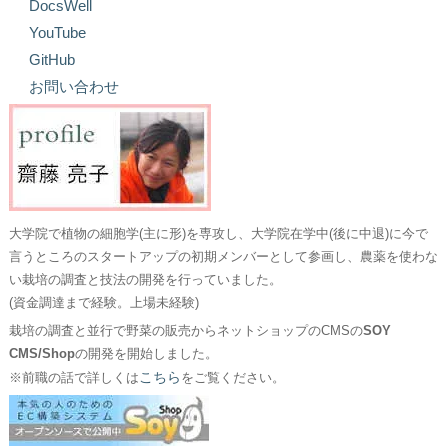
DocsWell
YouTube
GitHub
お問い合わせ
大学院で植物の細胞学(主に形)を専攻し、大学院在学中(後に中退)に今で
言うところのスタートアップの初期メンバーとして参画し、農薬を使わな
い栽培の調査と技法の開発を行っていました。
(資金調達まで経験。上場未経験)
栽培の調査と並行で野菜の販売からネットショップのCMSの
SOY
CMS/Shop
の開発を開始しました。
こちら
※前職の話で詳しくは
をご覧ください。