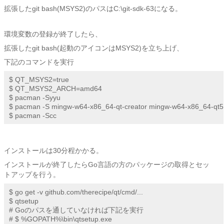
拡張したgit bash(MSYS2)のパスはC:\git-sdk-63になる。
環境変数の登録が終了したら、
拡張したgit bash(起動のアイコンはMSYS2)を立ち上げ、
下記のコマンドを実行
$ QT_MSYS2=true

$ QT_MSYS2_ARCH=amd64

$ pacman -Syyu

$ pacman -S mingw-w64-x86_64-qt-creator mingw-w64-x86_64-qt5

$ pacman -Scc
インストールは30分程かかる。
インストールが終了したらGo言語の方のパッケージの取得とセッ
トアップを行う。
$ go get -v github.com/therecipe/qt/cmd/...

$ qtsetup

# Goのパスを通していなければ下記を実行

# $ %GOPATH%\bin\qtsetup.exe