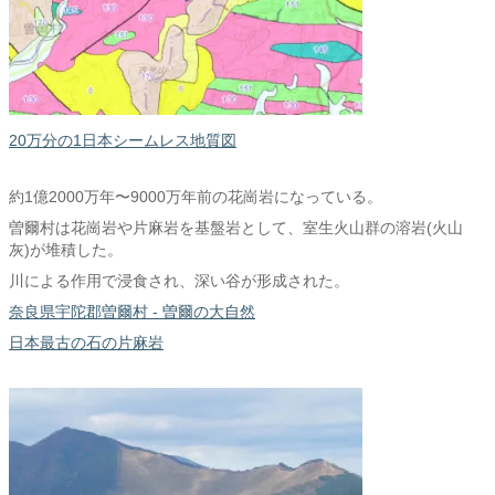
20万分の1日本シームレス地質図
約1億2000万年〜9000万年前の花崗岩になっている。
曽爾村は花崗岩や片麻岩を基盤岩として、室生火山群の溶岩(火山
灰)が堆積した。
川による作用で浸食され、深い谷が形成された。
奈良県宇陀郡曽爾村 - 曽爾の大自然
日本最古の石の片麻岩