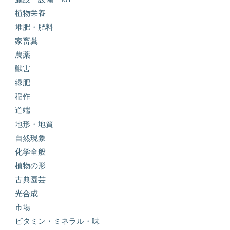
植物栄養
堆肥・肥料
家畜糞
農薬
獣害
緑肥
稲作
道端
地形・地質
自然現象
化学全般
植物の形
古典園芸
光合成
市場
ビタミン・ミネラル・味