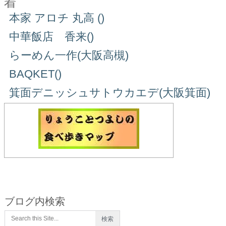
着
本家 アロチ 丸高 ()
中華飯店 香来()
らーめん一作(大阪高槻)
BAQKET()
箕面デニッシュサトウカエデ(大阪箕面)
ブログ内検索