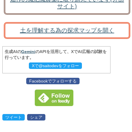
サイト)
土を理解する為の探求マップを開く
生成AIの
Gemini
のAPIを活用して、XでAI広報の試験を
行っています。
Xで@saitodevをフォロー
Facebookでフォローする
ツイート
シェア