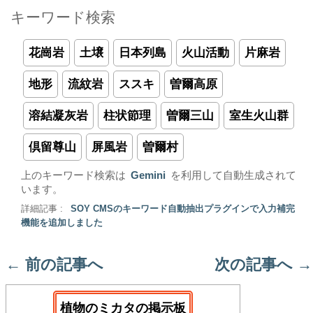
キーワード検索
花崗岩
土壌
日本列島
火山活動
片麻岩
地形
流紋岩
ススキ
曽爾高原
溶結凝灰岩
柱状節理
曽爾三山
室生火山群
倶留尊山
屏風岩
曽爾村
上のキーワード検索は
Gemini
を利用して自動生成されて
います。
詳細記事 :
SOY CMSのキーワード自動抽出プラグインで入力補完
機能を追加しました
←
前の記事へ
次の記事へ
→
植物のミカタの掲示板