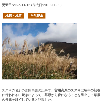
更新日:
2025-11-12
(作成日:
2019-11-06
)
地形・地質
自然現象
ススキの名所の曽爾高原の記事で、
曽爾高原のススキは毎年の初春
に行われる山焼きによって、草原から森になることを阻止して草原
の景観を維持している
と記載した。