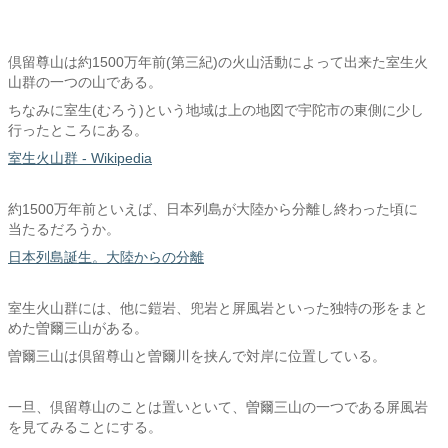
倶留尊山は約1500万年前(第三紀)の火山活動によって出来た室生火
山群の一つの山である。
ちなみに室生(むろう)という地域は上の地図で宇陀市の東側に少し
行ったところにある。
室生火山群 - Wikipedia
約1500万年前といえば、日本列島が大陸から分離し終わった頃に
当たるだろうか。
日本列島誕生。大陸からの分離
室生火山群には、他に鎧岩、兜岩と屏風岩といった独特の形をまと
めた曽爾三山がある。
曽爾三山は倶留尊山と曽爾川を挟んで対岸に位置している。
一旦、倶留尊山のことは置いといて、曽爾三山の一つである屏風岩
を見てみることにする。