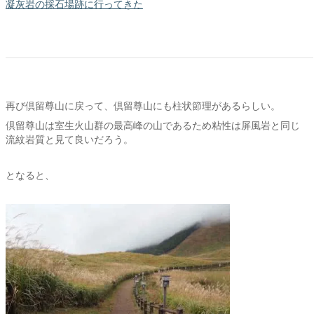
凝灰岩の採石場跡に行ってきた
再び倶留尊山に戻って、倶留尊山にも柱状節理があるらしい。
倶留尊山は室生火山群の最高峰の山であるため粘性は屏風岩と同じ
流紋岩質と見て良いだろう。
となると、