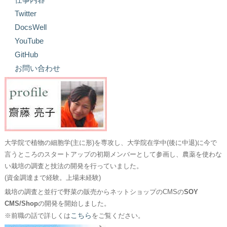
Twitter
DocsWell
YouTube
GitHub
お問い合わせ
大学院で植物の細胞学(主に形)を専攻し、大学院在学中(後に中退)に今で
言うところのスタートアップの初期メンバーとして参画し、農薬を使わな
い栽培の調査と技法の開発を行っていました。
(資金調達まで経験。上場未経験)
栽培の調査と並行で野菜の販売からネットショップのCMSの
SOY
CMS/Shop
の開発を開始しました。
こちら
※前職の話で詳しくは
をご覧ください。