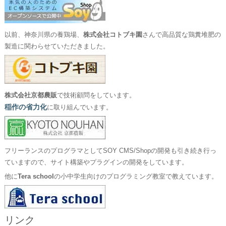
以前、神奈川県の養鶏場、
株式会社コトブキ園
さんで高品質な鶏糞堆肥の
製造に関わらせていただきました。
株式会社京都農販
で技術顧問をしています。
稲作の省力化
に取り組んでいます。
フリーランスのプログラマとしてSOY CMS/Shopの開発も引き続き行っ
ていますので、サイト構築やプラグインの開発をしています。
他に
Tera school
の小中学生向けのプログラミング教室で教えています。
リンク