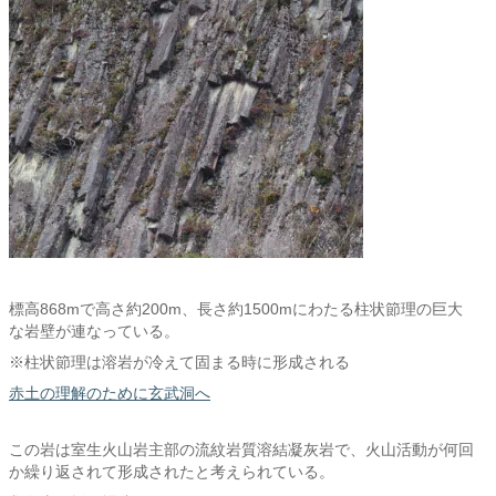
標高868mで高さ約200m、長さ約1500mにわたる柱状節理の巨大
な岩壁が連なっている。
※柱状節理は溶岩が冷えて固まる時に形成される
赤土の理解のために玄武洞へ
この岩は室生火山岩主部の流紋岩質溶結凝灰岩で、火山活動が何回
か繰り返されて形成されたと考えられている。