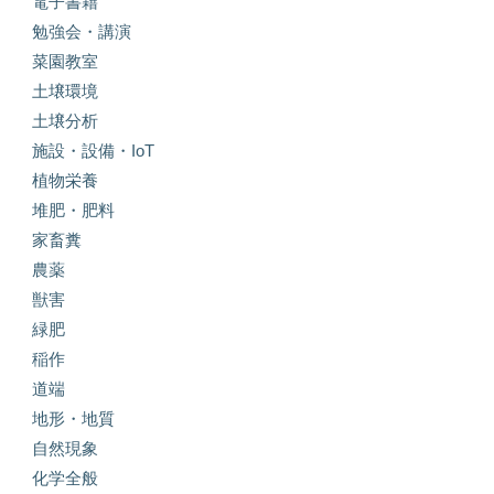
電子書籍
勉強会・講演
菜園教室
土壌環境
土壌分析
施設・設備・IoT
植物栄養
堆肥・肥料
家畜糞
農薬
獣害
緑肥
稲作
道端
地形・地質
自然現象
化学全般