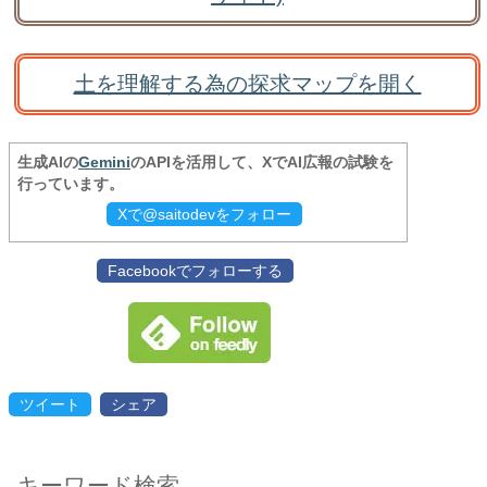
土を理解する為の探求マップを開く
生成AIの
Gemini
のAPIを活用して、XでAI広報の試験を
行っています。
Xで@saitodevをフォロー
Facebookでフォローする
ツイート
シェア
キーワード検索