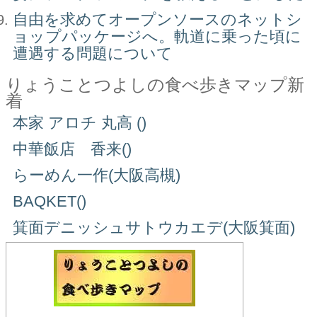
自由を求めてオープンソースのネットシ
ョップパッケージへ。軌道に乗った頃に
遭遇する問題について
りょうことつよしの食べ歩きマップ新
着
本家 アロチ 丸高 ()
中華飯店 香来()
らーめん一作(大阪高槻)
BAQKET()
箕面デニッシュサトウカエデ(大阪箕面)