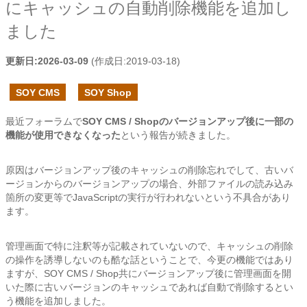
にキャッシュの自動削除機能を追加し
ました
更新日:
2026-03-09
(作成日:
2019-03-18
)
SOY CMS
SOY Shop
最近フォーラムで
SOY CMS / Shopのバージョンアップ後に一部の
機能が使用できなくなった
という報告が続きました。
原因はバージョンアップ後のキャッシュの削除忘れでして、古いバ
ージョンからのバージョンアップの場合、外部ファイルの読み込み
箇所の変更等でJavaScriptの実行が行われないという不具合があり
ます。
管理画面で特に注釈等が記載されていないので、キャッシュの削除
の操作を誘導しないのも酷な話ということで、今更の機能ではあり
ますが、SOY CMS / Shop共にバージョンアップ後に管理画面を開
いた際に古いバージョンのキャッシュであれば自動で削除するとい
う機能を追加しました。