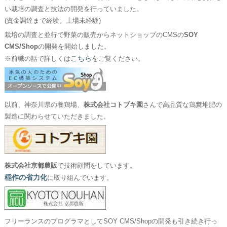
い栽培の調査と技法の開発を行っていました。
(資金調達まで経験。上場未経験)
栽培の調査と並行で野菜の販売からネットショップのCMSの
SOY
CMS/Shop
の開発を開始しました。
こちら
※前職の話で詳しくは
をご覧ください。
以前、神奈川県の養鶏場、
株式会社コトブキ園
さんで高品質な鶏糞堆肥の
製造に関わらせていただきました。
株式会社京都農販
で技術顧問をしています。
稲作の省力化
に取り組んでいます。
フリーランスのプログラマとしてSOY CMS/Shopの開発も引き続き行っ