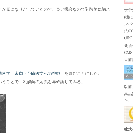
とが気になりだしていたので、良い機会なので乳酸菌に触れ
大学
(後
ンバ
法の
(資
栽培
CM
※前
菌科学―未病・予防医学への挑戦―
を読むことにした。
いうことで、乳酸菌の定義を再確認してみる。
以前
高品
た。
株式