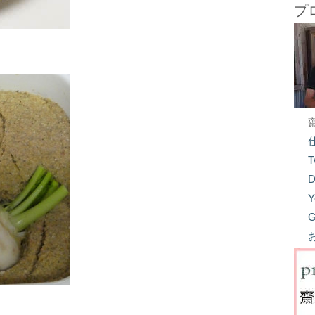
プ
T
D
Y
G