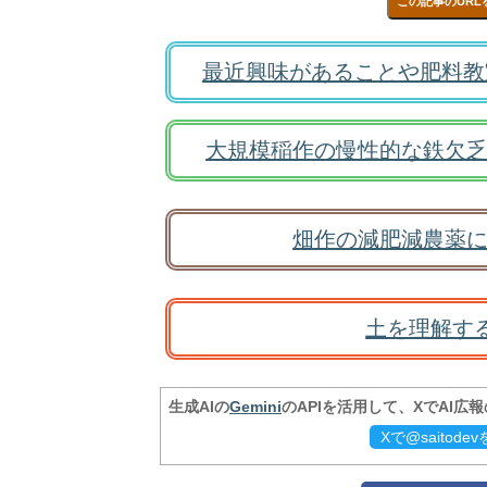
この記事のURL
最近興味があることや肥料教
大規模稲作の慢性的な鉄欠乏
畑作の減肥減農薬に
土を理解す
生成AIの
Gemini
のAPIを活用して、XでAI広
Xで@saitod