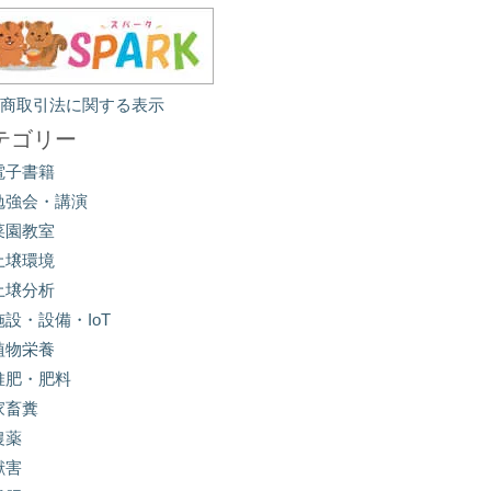
定商取引法に関する表示
テゴリー
電子書籍
勉強会・講演
菜園教室
土壌環境
土壌分析
施設・設備・IoT
植物栄養
堆肥・肥料
家畜糞
農薬
獣害