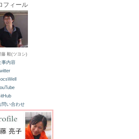
ロフィール
齋藤 毅(ツヨシ)
仕事内容
witter
ocsWell
ouTube
itHub
お問い合わせ