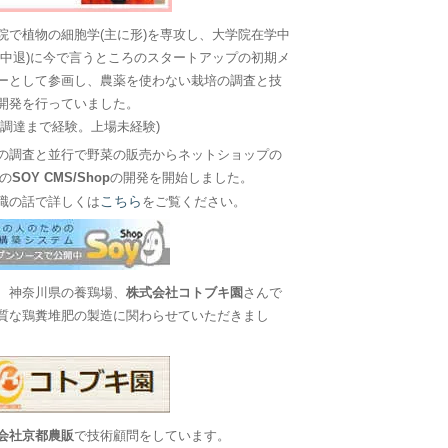
院で植物の細胞学(主に形)を専攻し、大学院在学中
に中退)に今で言うところのスタートアップの初期メ
ーとして参画し、農薬を使わない栽培の調査と技
開発を行っていました。
金調達まで経験。上場未経験)
の調査と並行で野菜の販売からネットショップの
Sの
SOY CMS/Shop
の開発を開始しました。
こちら
職の話で詳しくは
をご覧ください。
、神奈川県の養鶏場、
株式会社コトブキ園
さんで
質な鶏糞堆肥の製造に関わらせていただきまし
会社京都農販
で技術顧問をしています。