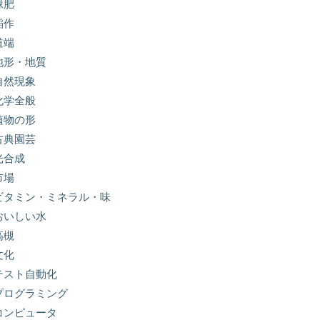
緑肥
稲作
道端
地形・地質
自然現象
化学全般
植物の形
古典園芸
光合成
市場
ビタミン・ミネラル・味
おいしい水
高槻
文化
テスト自動化
プログラミング
コンピュータ