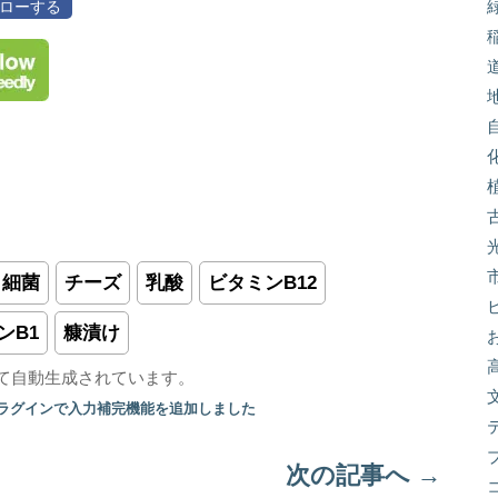
フォローする
細菌
チーズ
乳酸
ビタミンB12
ンB1
糠漬け
て自動生成されています。
プラグインで入力補完機能を追加しました
次の記事へ
→