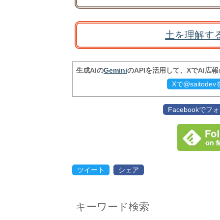
土を理解す
生成AIの
Gemini
のAPIを活用して、XでAI広
Xで@saitod
Facebookで
ツイート
シェア
キーワード検索