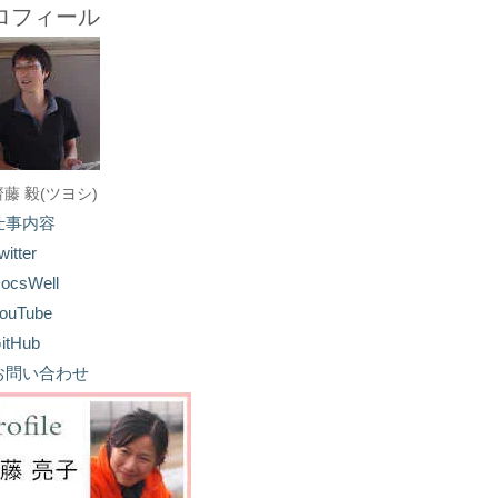
ロフィール
齋藤 毅(ツヨシ)
仕事内容
witter
ocsWell
ouTube
itHub
お問い合わせ