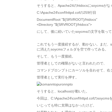
そうすると、Apache24のhtdocsにsoyc
C:\Apache24\conf\httpd.cofの259行目
DocumentRoot "${SRVROOT}/htdocs"
<Directory "${SRVROOT}/htdocs">
にして、後に続いていたsoycmsの文字を取っ
これでもう一度接続するが、動かない。まだ、so
に消えたsoycmsフォルダを空で作ってみる。
そして、もう一度接続。
管理者としての権限がないと言われたので、
コマンドプロンプトにカーソルを合わせて、右
管理者として実行を押す。
そうすると、localhostが動いた。
今回は、C:\Apache24\conf\httpd.co
いじっても特に支障はなかったけど。