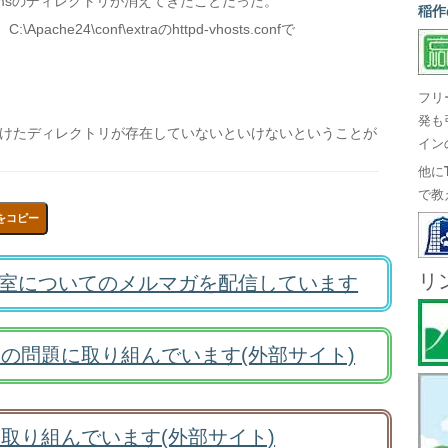
ycmsのディレクトリが消えてきたことだった。
稲作
pache24\conf\extraのhttpd-vhosts.confで
フリ
発も
をつけたディレクトリが存在していないといけないということが
イン
他に
で教
をコピー
リ
室についてのメルマガを配信しています
の問題に取り組んでいます(外部サイト)
取り組んでいます(外部サイト)