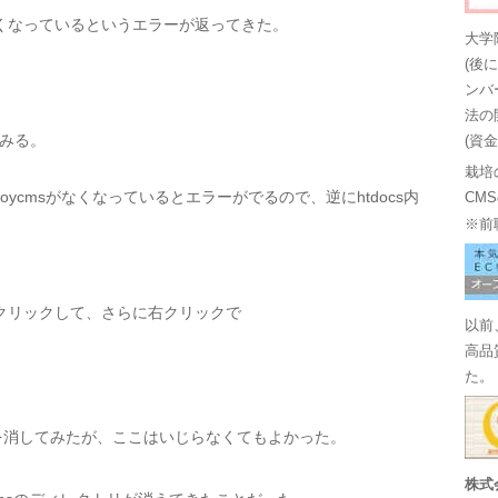
msがなくなっているというエラーが返ってきた。
大学
(後
ンバ
法の
てみる。
(資
栽培
ycmsがなくなっているとエラーがでるので、逆にhtdocs内
CM
※前
クリックして、さらに右クリックで
以前
高品
た。
fのsoycmsを消してみたが、ここはいじらなくてもよかった。
株式