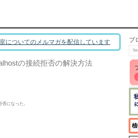
ブ
室についてのメルマガを配信しています
でlocalhostの接続拒否の解決方法
続拒否になった。
植