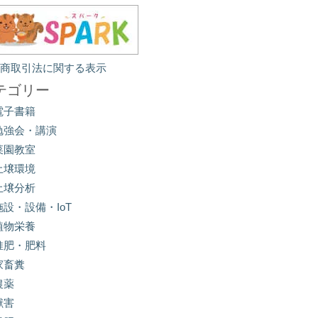
定商取引法に関する表示
テゴリー
電子書籍
勉強会・講演
菜園教室
土壌環境
土壌分析
施設・設備・IoT
植物栄養
堆肥・肥料
家畜糞
農薬
獣害