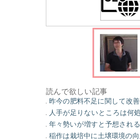
読んで欲しい記事
昨今の肥料不足に関して改
人手が足りないところは何
年々勢いが増すと予想され
稲作は栽培中に土壌環境の