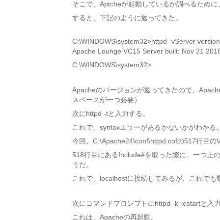
そこで、Aptcheが起動しているか調べるために
すると、下記のように返ってきた。
C:\WINDOWS\system32>httpd -vServer version:
Apache Lounge VC15 Server built: Nov 21 201
C:\WINDOWS\system32>
Apacheのバージョンが返ってきたので、Apac
スペースが一つ必要）
次にhttpd -tと入力する。
これで、syntaxエラーがあるかないかがわかる
今回、C:\Apache24\conf\httpd.cofの517
518行目にあるInclude#を取った際に、一つ上
うだ。
これで、localhostに接続してみるが、これで
次にコマンドプロンプトにhttpd -k restartと
これは、Apacheの再起動。