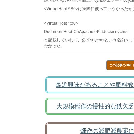
結局動かなかった理由は、syntaxエラーとso
<VirtualHost *:80>は実際に使っていなかったが、C:\A
<VirtualHost *:80>
DocumentRoot C:\Apache24\htdocs\soycms
と記載していれば、必ずsoycmsという名前
わかった。
この記事のURL
最近興味があることや肥料教
大規模稲作の慢性的な鉄欠乏
畑作の減肥減農薬に