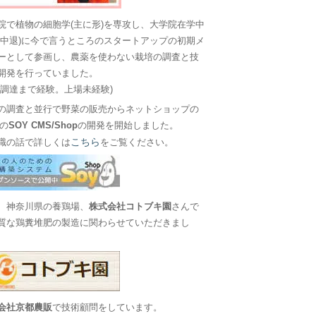
院で植物の細胞学(主に形)を専攻し、大学院在学中
に中退)に今で言うところのスタートアップの初期メ
ーとして参画し、農薬を使わない栽培の調査と技
開発を行っていました。
金調達まで経験。上場未経験)
の調査と並行で野菜の販売からネットショップの
Sの
SOY CMS/Shop
の開発を開始しました。
こちら
職の話で詳しくは
をご覧ください。
、神奈川県の養鶏場、
株式会社コトブキ園
さんで
質な鶏糞堆肥の製造に関わらせていただきまし
会社京都農販
で技術顧問をしています。