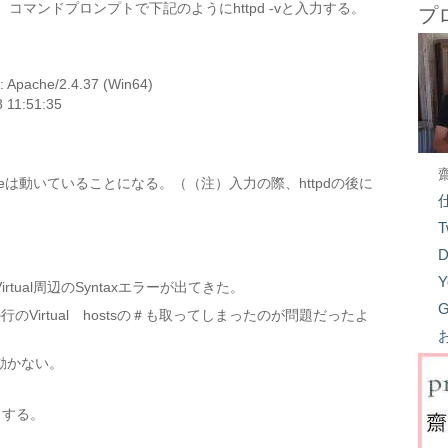
、コマンドプロンプトで下記のようにhttpd -vと入力する。
プ
 Apache/2.4.37 (Win64)
8 11:51:35
heは動いていることになる。（（注）入力の際、httpdの後に
T
D
。
Y
行目のVirtual周辺のSyntaxエラーが出てきた。
G
の行のVirtual hostsの＃も取ってしまったのが問題だったよ
も動かない。
入力する。