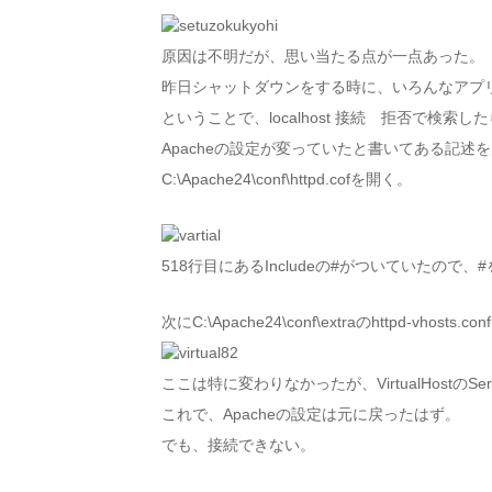
原因は不明だが、思い当たる点が一点あった。
昨日シャットダウンをする時に、いろんなアプ
ということで、localhost 接続 拒否で検索し
Apacheの設定が変っていたと書いてある記述を
C:\Apache24\conf\httpd.cofを開く。
518行目にあるIncludeの#がついていたので
次にC:\Apache24\conf\extraのhttpd-vhosts.
ここは特に変わりなかったが、VirtualHostのSer
これで、Apacheの設定は元に戻ったはず。
でも、接続できない。