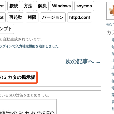
st
接続
方法
解決
Windows
soycms
ot
再起動
権限
バージョン
httpd.conf
特
ンプト
カ
て自動生成されています。
プラグインで入力補完機能を追加しました
次の記事へ
→
のミカタの掲示板
ているSEO対策をまとめました。