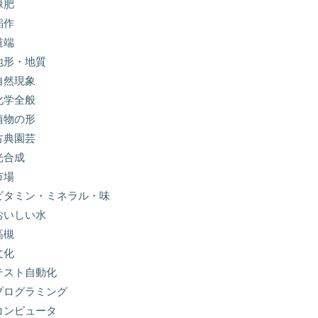
緑肥
稲作
道端
地形・地質
自然現象
化学全般
植物の形
古典園芸
光合成
市場
ビタミン・ミネラル・味
おいしい水
高槻
文化
テスト自動化
プログラミング
コンピュータ