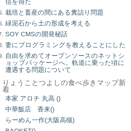
信を得た
栽培と畜産の間にある糞詰り問題
緑泥石から土の形成を考える
SOY CMSの開発秘話
妻にプログラミングを教えることにした
自由を求めてオープンソースのネットシ
ョップパッケージへ。軌道に乗った頃に
遭遇する問題について
りょうことつよしの食べ歩きマップ新
着
本家 アロチ 丸高 ()
中華飯店 香来()
らーめん一作(大阪高槻)
BAQKET()