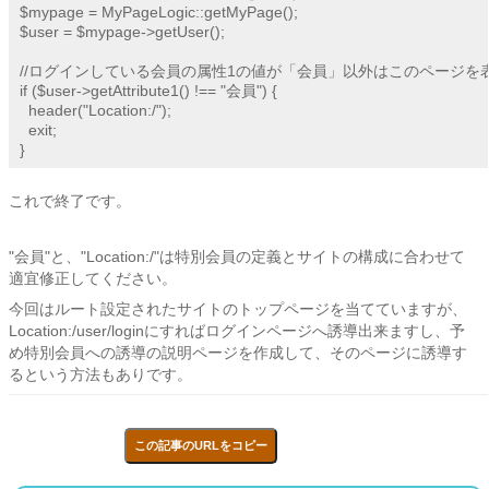
$mypage = MyPageLogic::getMyPage();

$user = $mypage->getUser();

//ログインしている会員の属性1の値が「会員」以外はこのページを表
if ($user->getAttribute1() !== "会員") {

  header("Location:/");

  exit;

}
これで終了です。
"会員"と、"Location:/"は特別会員の定義とサイトの構成に合わせて
適宜修正してください。
今回はルート設定されたサイトのトップページを当てていますが、
Location:/user/loginにすればログインページへ誘導出来ますし、予
め特別会員への誘導の説明ページを作成して、そのページに誘導す
るという方法もありです。
この記事のURLをコピー