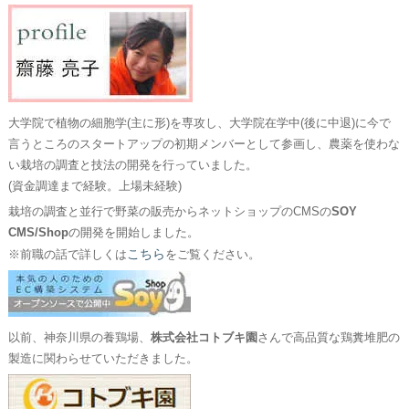
大学院で植物の細胞学(主に形)を専攻し、大学院在学中(後に中退)に今で
言うところのスタートアップの初期メンバーとして参画し、農薬を使わな
い栽培の調査と技法の開発を行っていました。
(資金調達まで経験。上場未経験)
栽培の調査と並行で野菜の販売からネットショップのCMSの
SOY
CMS/Shop
の開発を開始しました。
こちら
※前職の話で詳しくは
をご覧ください。
以前、神奈川県の養鶏場、
株式会社コトブキ園
さんで高品質な鶏糞堆肥の
製造に関わらせていただきました。