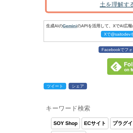
土を理解す
生成AIの
Gemini
のAPIを活用して、XでAI広
Xで@saitod
Facebookで
ツイート
シェア
キーワード検索
SOY Shop
ECサイト
プラグイ