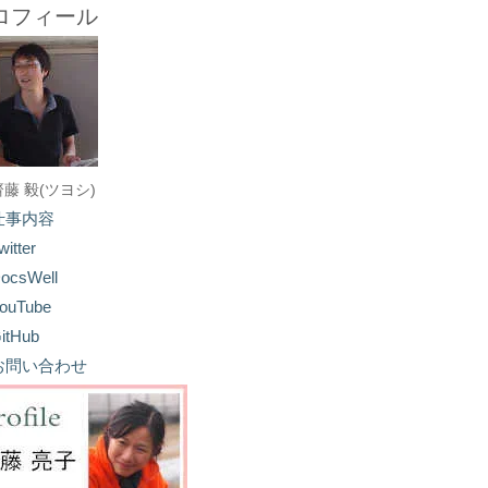
ロフィール
齋藤 毅(ツヨシ)
仕事内容
witter
ocsWell
ouTube
itHub
お問い合わせ