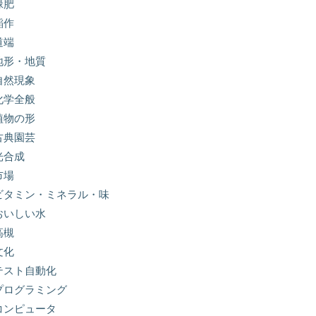
緑肥
稲作
道端
地形・地質
自然現象
化学全般
植物の形
古典園芸
光合成
市場
ビタミン・ミネラル・味
おいしい水
高槻
文化
テスト自動化
プログラミング
コンピュータ