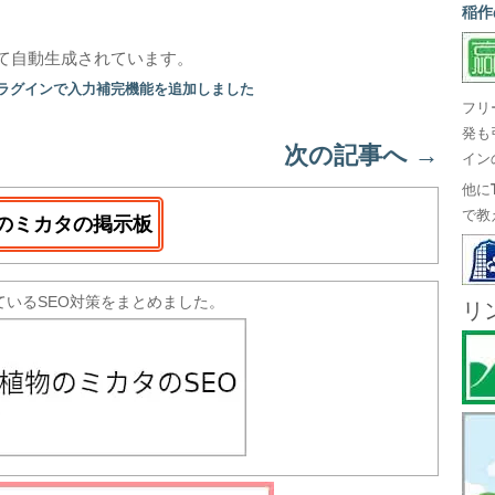
稲作
て自動生成されています。
プラグインで入力補完機能を追加しました
フリ
発も
次の記事へ
→
イン
他に
で教
のミカタの掲示板
ているSEO対策をまとめました。
リ