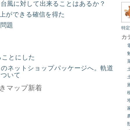
る台風に対して出来ることはあるか？
向上ができる確信を得た
り問題
特
る
カ
ることにした
スのネットショップパッケージへ。軌道
について
きマップ新着