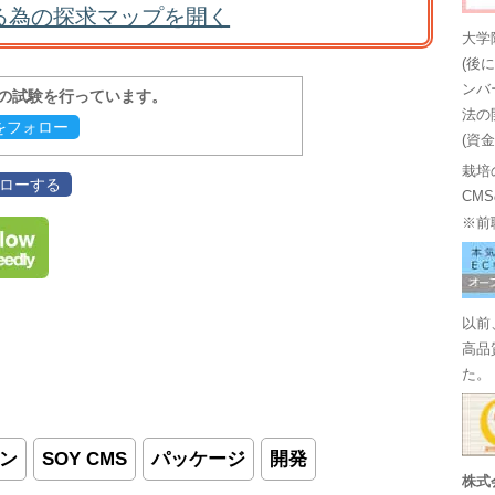
る為の探求マップを開く
大学
(後
ンバ
報の試験を行っています。
法の
evをフォロー
(資
栽培
フォローする
CM
※前
以前
高品
た。
ン
SOY CMS
パッケージ
開発
株式