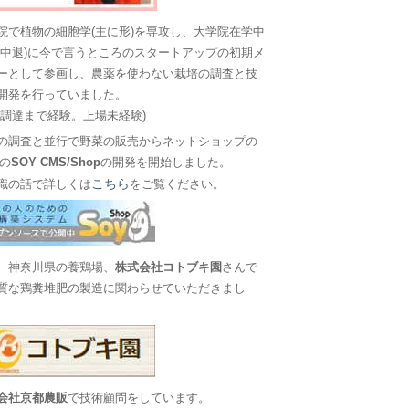
院で植物の細胞学(主に形)を専攻し、大学院在学中
に中退)に今で言うところのスタートアップの初期メ
ーとして参画し、農薬を使わない栽培の調査と技
開発を行っていました。
金調達まで経験。上場未経験)
の調査と並行で野菜の販売からネットショップの
Sの
SOY CMS/Shop
の開発を開始しました。
こちら
職の話で詳しくは
をご覧ください。
、神奈川県の養鶏場、
株式会社コトブキ園
さんで
質な鶏糞堆肥の製造に関わらせていただきまし
会社京都農販
で技術顧問をしています。