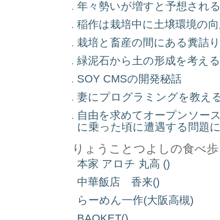
年々勢いが増すと予想され
稲作は栽培中に土壌環境の
栽培と畜産の間にある糞詰
緑泥石から土の形成を考え
SOY CMSの開発秘話
妻にプログラミングを教え
自由を求めてオープンソー
に乗った頃に遭遇する問題
りょうことつよしの食べ歩
本家 アロチ 丸高 ()
中華飯店 香来()
らーめん一作(大阪高槻)
BAQKET()