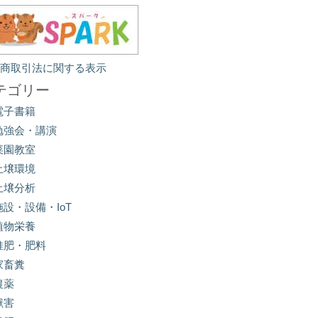
定商取引法に関する表示
テゴリー
電子書籍
勉強会・講演
菜園教室
土壌環境
土壌分析
施設・設備・IoT
植物栄養
堆肥・肥料
家畜糞
農薬
獣害