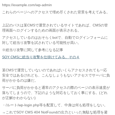
https://example.com/wp-admin
これらのページへのアクセスで埋め尽くされた背景を考えてみる。
上記のパスは某CMSで運営されているサイトであれば、CMSの管
理画面へログインするための画面が表示される。
アクセスしているのはおそらくbotで、自動でログインフォームに
対して総当り攻撃を試されている可能性が高い。
※総当り攻撃に関して参考になる記事
SOY CMSに総当り攻撃を仕掛けてみる。その４
某CMSで運営していないのであればいくらアクセスされても一応
安全ではあるけれども、こんなしょうもないアクセスでサーバに負
荷がかかるのは嫌だ。
サーバに負荷がかかると通常のアクセスの際のページの表示速度が
落ちてしまうので、下記のような対応をしておく事にする。(どれ
が正解かわからない)
・/ルート/wp-login.php等を配置して、中身は何も処理をしない。
→これでSOY CMS 404 NotFoundの出力といった無駄な処理を避