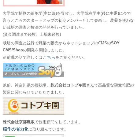
大学院で植物の細胞学(主に形)を専攻し、大学院在学中(後に中退)に今で
言うところのスタートアップの初期メンバーとして参画し、農薬を使わな
い栽培の調査と技法の開発を行っていました。
(資金調達まで経験。上場未経験)
栽培の調査と並行で野菜の販売からネットショップのCMSの
SOY
CMS/Shop
の開発を開始しました。
こちら
※前職の話で詳しくは
をご覧ください。
以前、神奈川県の養鶏場、
株式会社コトブキ園
さんで高品質な鶏糞堆肥の
製造に関わらせていただきました。
株式会社京都農販
で技術顧問をしています。
稲作の省力化
に取り組んでいます。