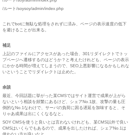
/ルート/soy/admin/index.php
/ルート/soysoy/admin/index.php
これでbotに無駄な処理をされずに済み、ページの表示速度の低下
を避けることが出来る。
補足
上記のファイルにアクセスがあった場合、301リダイレクトでトッ
プページへ遷移するのはどうか？と考えたけれども、ページの表示
にかかる時間が増えてしまうので、SEO上悪影響になるかもしれな
いということでリダイレクトは止めた。
余談
最近、今回話題に挙がった某CMSではサイト運営で成果が上がら
ないという相談を頻繁にあるけど、シェアNo.1故、攻撃の量も圧
倒的なNo.1なわけで、サーバの負荷に因る遅延を加味すると、そ
りゃあ成果は出にくくなるなと。
SOY CMSを使うと良いとは言わないけれども、某CMS以外で良い
CMSはいくらでもあるので、成果を出したければ、シェアNo.1は
使わない方が良いなと。