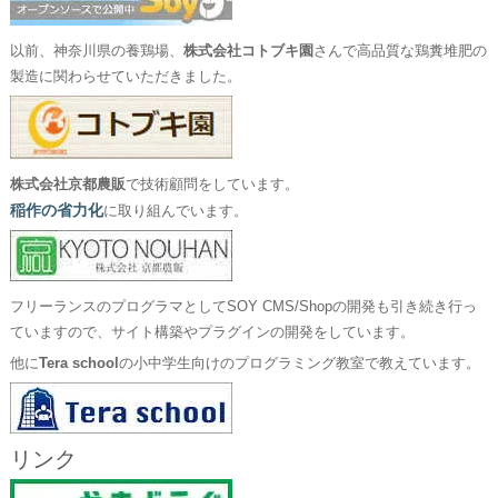
以前、神奈川県の養鶏場、
株式会社コトブキ園
さんで高品質な鶏糞堆肥の
製造に関わらせていただきました。
株式会社京都農販
で技術顧問をしています。
稲作の省力化
に取り組んでいます。
フリーランスのプログラマとしてSOY CMS/Shopの開発も引き続き行っ
ていますので、サイト構築やプラグインの開発をしています。
他に
Tera school
の小中学生向けのプログラミング教室で教えています。
リンク