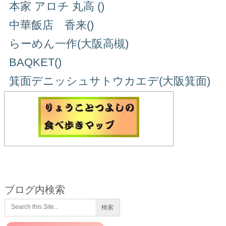
本家 アロチ 丸高 ()
中華飯店 香来()
らーめん一作(大阪高槻)
BAQKET()
箕面デニッシュサトウカエデ(大阪箕面)
ブログ内検索