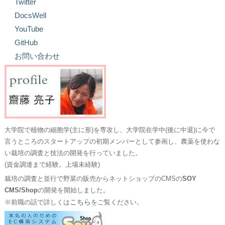
Twitter
DocsWell
YouTube
GitHub
お問い合わせ
大学院で植物の細胞学(主に形)を専攻し、大学院在学中(後に中退)に今で
言うところのスタートアップの初期メンバーとして参画し、農薬を使わな
い栽培の調査と技法の開発を行っていました。
(資金調達まで経験。上場未経験)
栽培の調査と並行で野菜の販売からネットショップのCMSの
SOY
CMS/Shop
の開発を開始しました。
こちら
※前職の話で詳しくは
をご覧ください。