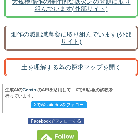
大規模稲作の慢性的な鉄欠乏の問題に取り
組んでいます(外部サイト)
畑作の減肥減農薬に取り組んでいます(外部
サイト)
土を理解する為の探求マップを開く
生成AIの
Gemini
のAPIを活用して、XでAI広報の試験を
行っています。
Xで@saitodevをフォロー
Facebookでフォローする