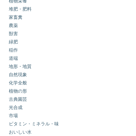
植物栄養
堆肥・肥料
家畜糞
農薬
獣害
緑肥
稲作
道端
地形・地質
自然現象
化学全般
植物の形
古典園芸
光合成
市場
ビタミン・ミネラル・味
おいしい水