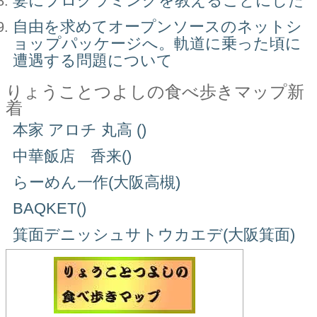
妻にプログラミングを教えることにした
自由を求めてオープンソースのネットシ
ョップパッケージへ。軌道に乗った頃に
遭遇する問題について
りょうことつよしの食べ歩きマップ新
着
本家 アロチ 丸高 ()
中華飯店 香来()
らーめん一作(大阪高槻)
BAQKET()
箕面デニッシュサトウカエデ(大阪箕面)