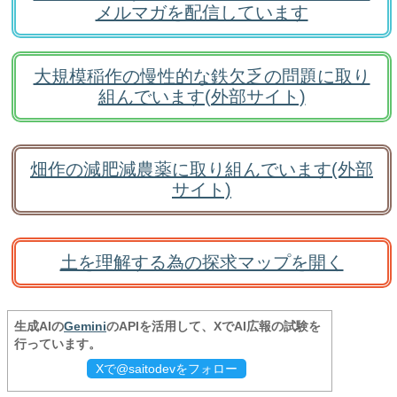
メルマガを配信しています
大規模稲作の慢性的な鉄欠乏の問題に取り
組んでいます(外部サイト)
畑作の減肥減農薬に取り組んでいます(外部
サイト)
土を理解する為の探求マップを開く
生成AIの
Gemini
のAPIを活用して、XでAI広報の試験を
行っています。
Xで@saitodevをフォロー