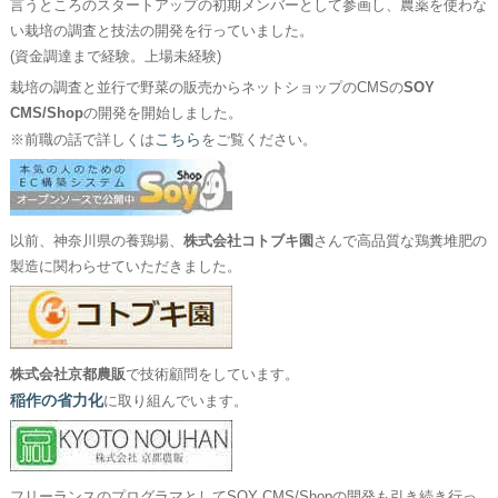
言うところのスタートアップの初期メンバーとして参画し、農薬を使わな
い栽培の調査と技法の開発を行っていました。
(資金調達まで経験。上場未経験)
栽培の調査と並行で野菜の販売からネットショップのCMSの
SOY
CMS/Shop
の開発を開始しました。
こちら
※前職の話で詳しくは
をご覧ください。
以前、神奈川県の養鶏場、
株式会社コトブキ園
さんで高品質な鶏糞堆肥の
製造に関わらせていただきました。
株式会社京都農販
で技術顧問をしています。
稲作の省力化
に取り組んでいます。
フリーランスのプログラマとしてSOY CMS/Shopの開発も引き続き行っ