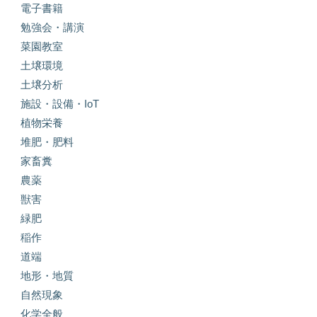
電子書籍
勉強会・講演
菜園教室
土壌環境
土壌分析
施設・設備・IoT
植物栄養
堆肥・肥料
家畜糞
農薬
獣害
緑肥
稲作
道端
地形・地質
自然現象
化学全般