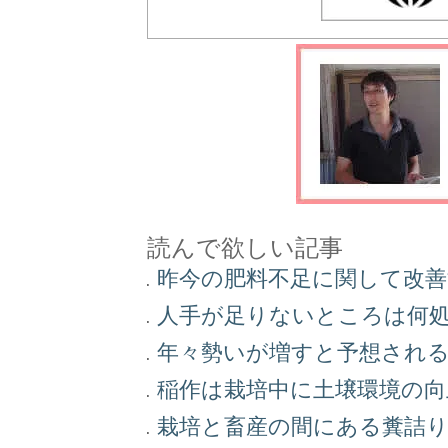
読んで欲しい記事
昨今の肥料不足に関して改
人手が足りないところは何
年々勢いが増すと予想され
稲作は栽培中に土壌環境の
栽培と畜産の間にある糞詰