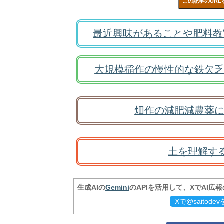
この記事のURL
最近興味があることや肥料教
大規模稲作の慢性的な鉄欠乏
畑作の減肥減農薬に
土を理解す
生成AIの
Gemini
のAPIを活用して、XでAI広
Xで@saitod