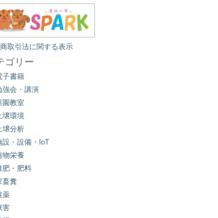
定商取引法に関する表示
テゴリー
電子書籍
勉強会・講演
菜園教室
土壌環境
土壌分析
施設・設備・IoT
植物栄養
堆肥・肥料
家畜糞
農薬
獣害