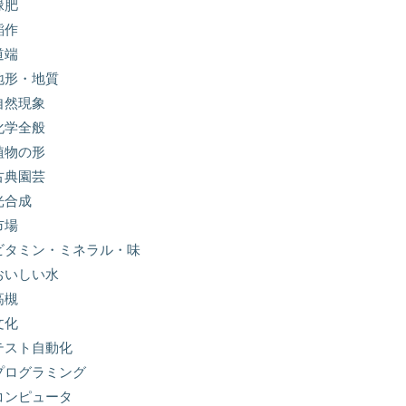
緑肥
稲作
道端
地形・地質
自然現象
化学全般
植物の形
古典園芸
光合成
市場
ビタミン・ミネラル・味
おいしい水
高槻
文化
テスト自動化
プログラミング
コンピュータ