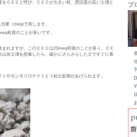
量をＣＥＣと呼び、ＣＥＣが大きい程、肥沃度の高い土壌と
プ
当量（meq)で表します。
meq程度のことが多いです。
まれますが、このＣＥＣは25meq前後のことが多く、ＣＥ
火山灰土壌を想像したら、確かにさらさらした土ですぐに養
T
イトやモンモリロナイトとう粘土鉱物があげられます。
D
Y
G