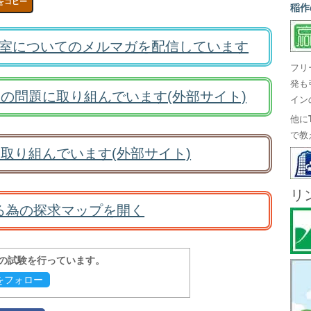
をコピー
稲作
室についてのメルマガを配信しています
フリ
発も
の問題に取り組んでいます(外部サイト)
イン
他に
で教
取り組んでいます(外部サイト)
リ
る為の探求マップを開く
報の試験を行っています。
evをフォロー