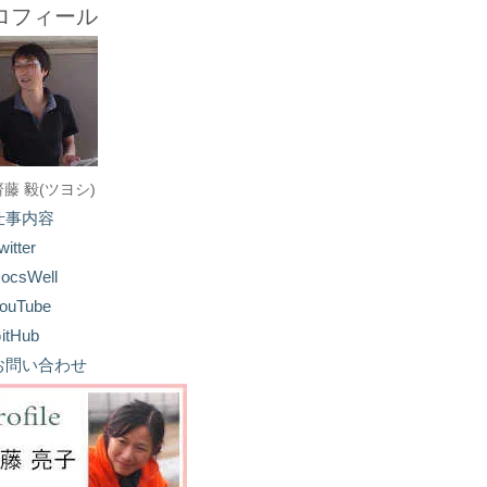
ロフィール
齋藤 毅(ツヨシ)
仕事内容
witter
ocsWell
ouTube
itHub
お問い合わせ