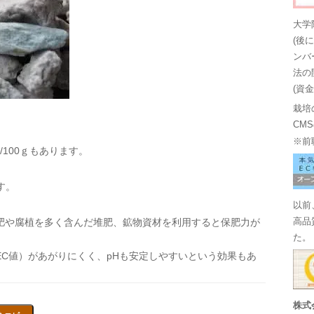
大学
(後
ンバ
法の
(資
栽培
CM
※前
/100ｇもあります。
す。
以前
肥や腐植を多く含んだ堆肥、鉱物資材を利用すると保肥力が
高品
た。
C値）があがりにくく、pHも安定しやすいという効果もあ
株式