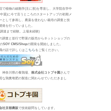
院で植物の細胞学(主に形)を専攻し、大学院在学中
に中退)に今で言うところのスタートアップの初期メ
ーとして参画し、農薬を使わない栽培の調査と技
開発を行っていました。
金調達まで経験。上場未経験)
の調査と並行で野菜の販売からネットショップの
Sの
SOY CMS/Shop
の開発を開始しました。
こちら
職の話で詳しくは
をご覧ください。
、神奈川県の養鶏場、
株式会社コトブキ園
さんで
質な鶏糞堆肥の製造に関わらせていただきまし
会社京都農販
で技術顧問をしています。