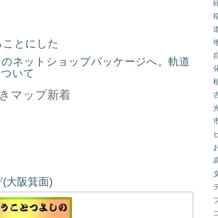
る
ることにした
スのネットショップパッケージへ。軌道
について
きマップ新着
(大阪箕面)