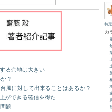
特
カ
善する余地は大きい
処か？
る台風に対して出来ることはあるか？
向上ができる確信を得た
り問題