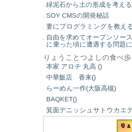
緑泥石から土の形成を考え
SOY CMSの開発秘話
妻にプログラミングを教え
自由を求めてオープンソー
に乗った頃に遭遇する問題
りょうことつよしの食べ歩
本家 アロチ 丸高 ()
中華飯店 香来()
らーめん一作(大阪高槻)
BAQKET()
箕面デニッシュサトウカエデ