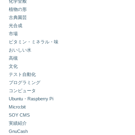
化学全般
植物の形
古典園芸
光合成
市場
ビタミン・ミネラル・味
おいしい水
高槻
文化
テスト自動化
プログラミング
コンピュータ
Ubuntu・Raspberry Pi
Micro:bit
SOY CMS
実績紹介
GnuCash