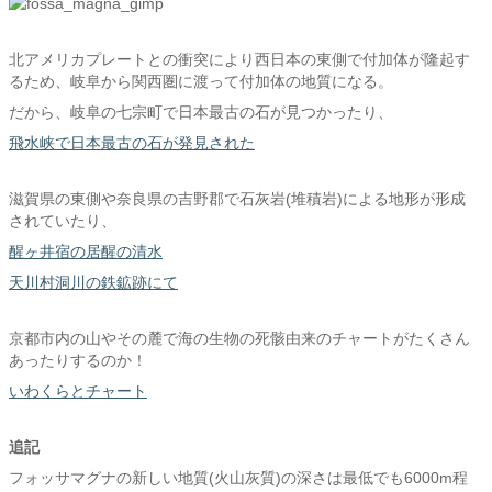
北アメリカプレートとの衝突により西日本の東側で付加体が隆起す
るため、岐阜から関西圏に渡って付加体の地質になる。
だから、岐阜の七宗町で日本最古の石が見つかったり、
飛水峡で日本最古の石が発見された
滋賀県の東側や奈良県の吉野郡で石灰岩(堆積岩)による地形が形成
されていたり、
醒ヶ井宿の居醒の清水
天川村洞川の鉄鉱跡にて
京都市内の山やその麓で海の生物の死骸由来のチャートがたくさん
あったりするのか！
いわくらとチャート
追記
フォッサマグナの新しい地質(火山灰質)の深さは最低でも6000m程