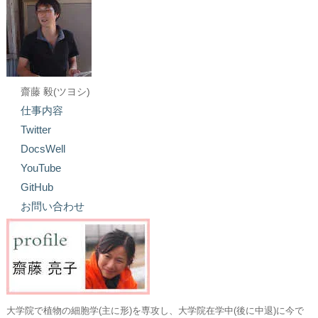
齋藤 毅(ツヨシ)
仕事内容
Twitter
DocsWell
YouTube
GitHub
お問い合わせ
大学院で植物の細胞学(主に形)を専攻し、大学院在学中(後に中退)に今で