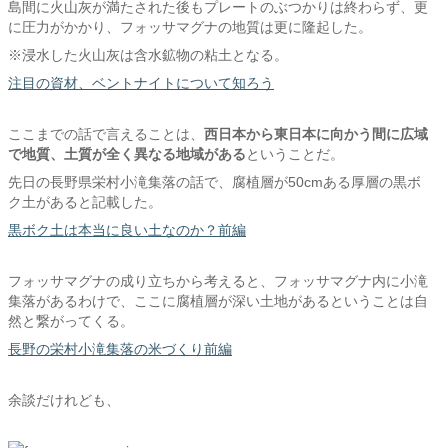
島間に火山灰が満たされた後もプレートのぶつかりは終わらず、更
に圧力がかかり、フォッサマグナの地質は更に隆起した。
※浸水した火山灰は含水鉱物の粘土となる。
注目の資材、ベントナイトについて知ろう
ここまでの話で言えることは、
西日本から東日本に向かう間に広域
で地質、土質が全く異なる地域がある
ということだ。
先日の長野県栄村小滝集落の話で、腐植層が50cmある厚層の黒ボ
ク土があると記載した。
黒ボク土は本当に良い土なのか？前編
フォッサマグナの成り立ちから考えると、フォッサマグナ内に小滝
集落があるわけで、ここに腐植層が深い土地があるということは自
然と繋がってくる。
長野の栄村小滝集落の米づくり前編
余談だけれども、