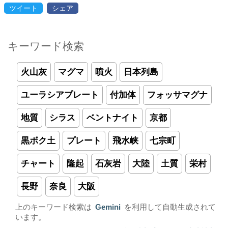
ツイート
シェア
キーワード検索
火山灰
マグマ
噴火
日本列島
ユーラシアプレート
付加体
フォッサマグナ
地質
シラス
ベントナイト
京都
黒ボク土
プレート
飛水峡
七宗町
チャート
隆起
石灰岩
大陸
土質
栄村
長野
奈良
大阪
上のキーワード検索は
Gemini
を利用して自動生成されて
います。