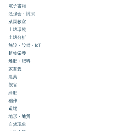
電子書籍
勉強会・講演
菜園教室
土壌環境
土壌分析
施設・設備・IoT
植物栄養
堆肥・肥料
家畜糞
農薬
獣害
緑肥
稲作
道端
地形・地質
自然現象