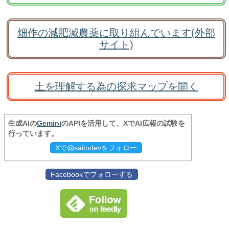
畑作の減肥減農薬に取り組んでいます(外部
サイト)
土を理解する為の探求マップを開く
生成AIの
Gemini
のAPIを活用して、XでAI広報の試験を
行っています。
Xで@saitodevをフォロー
Facebookでフォローする