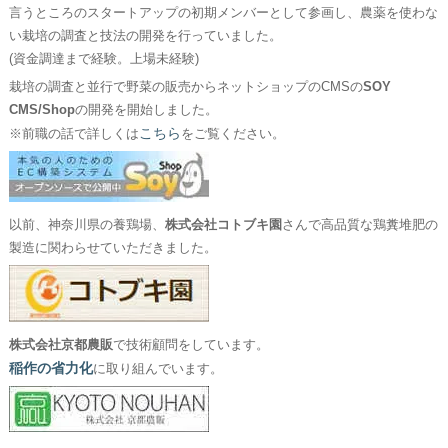
言うところのスタートアップの初期メンバーとして参画し、農薬を使わな
い栽培の調査と技法の開発を行っていました。
(資金調達まで経験。上場未経験)
栽培の調査と並行で野菜の販売からネットショップのCMSの
SOY
CMS/Shop
の開発を開始しました。
こちら
※前職の話で詳しくは
をご覧ください。
以前、神奈川県の養鶏場、
株式会社コトブキ園
さんで高品質な鶏糞堆肥の
製造に関わらせていただきました。
株式会社京都農販
で技術顧問をしています。
稲作の省力化
に取り組んでいます。