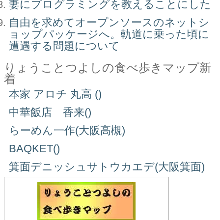
妻にプログラミングを教えることにした
自由を求めてオープンソースのネットシ
ョップパッケージへ。軌道に乗った頃に
遭遇する問題について
りょうことつよしの食べ歩きマップ新
着
本家 アロチ 丸高 ()
中華飯店 香来()
らーめん一作(大阪高槻)
BAQKET()
箕面デニッシュサトウカエデ(大阪箕面)