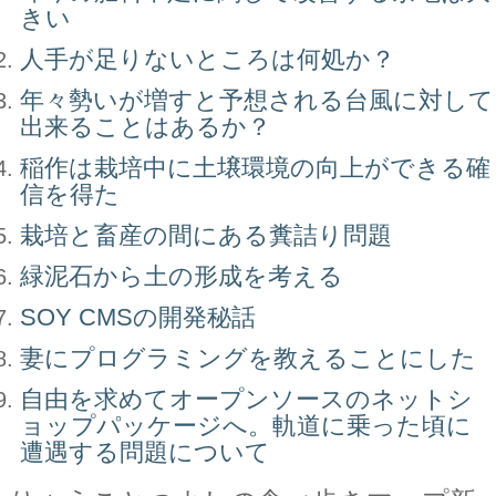
きい
人手が足りないところは何処か？
年々勢いが増すと予想される台風に対して
出来ることはあるか？
稲作は栽培中に土壌環境の向上ができる確
信を得た
栽培と畜産の間にある糞詰り問題
緑泥石から土の形成を考える
SOY CMSの開発秘話
妻にプログラミングを教えることにした
自由を求めてオープンソースのネットシ
ョップパッケージへ。軌道に乗った頃に
遭遇する問題について