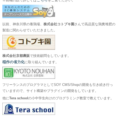
こちら
※前職の話で詳しくは
をご覧ください。
以前、神奈川県の養鶏場、
株式会社コトブキ園
さんで高品質な鶏糞堆肥の
製造に関わらせていただきました。
株式会社京都農販
で技術顧問をしています。
稲作の省力化
に取り組んでいます。
フリーランスのプログラマとしてSOY CMS/Shopの開発も引き続き行っ
ていますので、サイト構築やプラグインの開発をしています。
他に
Tera school
の小中学生向けのプログラミング教室で教えています。