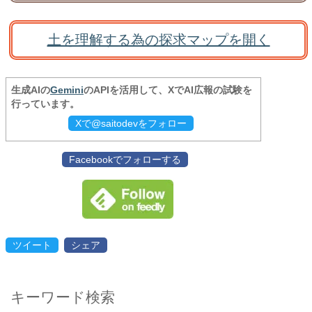
土を理解する為の探求マップを開く
生成AIの
Gemini
のAPIを活用して、XでAI広報の試験を
行っています。
Xで@saitodevをフォロー
Facebookでフォローする
ツイート
シェア
キーワード検索