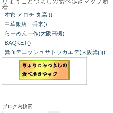
りょうことつよしの食べ歩きマップ新
着
本家 アロチ 丸高 ()
中華飯店 香来()
らーめん一作(大阪高槻)
BAQKET()
箕面デニッシュサトウカエデ(大阪箕面)
ブログ内検索