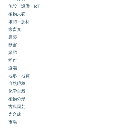
施設・設備・IoT
植物栄養
堆肥・肥料
家畜糞
農薬
獣害
緑肥
稲作
道端
地形・地質
自然現象
化学全般
植物の形
古典園芸
光合成
市場