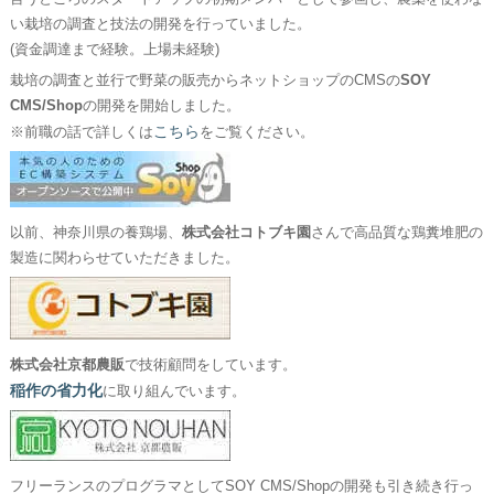
い栽培の調査と技法の開発を行っていました。
(資金調達まで経験。上場未経験)
栽培の調査と並行で野菜の販売からネットショップのCMSの
SOY
CMS/Shop
の開発を開始しました。
こちら
※前職の話で詳しくは
をご覧ください。
以前、神奈川県の養鶏場、
株式会社コトブキ園
さんで高品質な鶏糞堆肥の
製造に関わらせていただきました。
株式会社京都農販
で技術顧問をしています。
稲作の省力化
に取り組んでいます。
フリーランスのプログラマとしてSOY CMS/Shopの開発も引き続き行っ