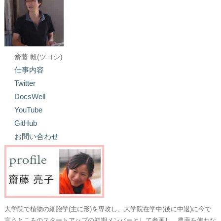
齋藤 毅(ツヨシ)
仕事内容
Twitter
DocsWell
YouTube
GitHub
お問い合わせ
大学院で植物の細胞学(主に形)を専攻し、大学院在学中(後に中退)に今で
言うところのスタートアップの初期メンバーとして参画し、農薬を使わな