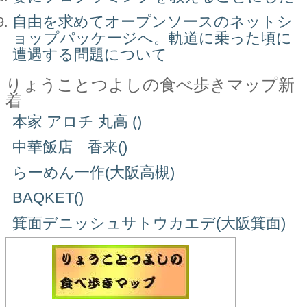
自由を求めてオープンソースのネットシ
ョップパッケージへ。軌道に乗った頃に
遭遇する問題について
りょうことつよしの食べ歩きマップ新
着
本家 アロチ 丸高 ()
中華飯店 香来()
らーめん一作(大阪高槻)
BAQKET()
箕面デニッシュサトウカエデ(大阪箕面)