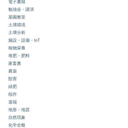
電子書籍
勉強会・講演
菜園教室
土壌環境
土壌分析
施設・設備・IoT
植物栄養
堆肥・肥料
家畜糞
農薬
獣害
緑肥
稲作
道端
地形・地質
自然現象
化学全般