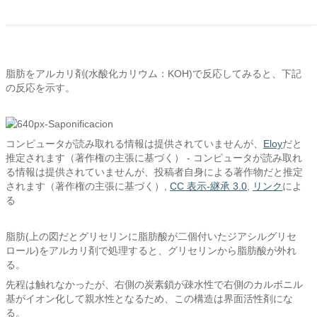
脂肪をアルカリ剤(水酸化カリウム：KOH)で反応してみると、下記
の反応を示す。
コンピュータが読み取れる情報は提供されていませんが、
Eloy
だと
推定されます（著作権の主張に基づく） - コンピュータが読み取れ
る情報は提供されていませんが、
投稿者自身による著作物
だと推定
されます（著作権の主張に基づく）,
CC 表示-継承 3.0
,
リンク
によ
る
脂肪(上の図だとグリセリンに脂肪酸が二個付いたジアシルグリセ
ロール)をアルカリ剤で処理すると、グリセリンから脂肪酸が外れ
る。
先程は触れなかったが、右側の炭素鎖が疎水性で右側のカルボニル
基がイオン化して親水性となるため、この構造は界面活性剤にな
る。