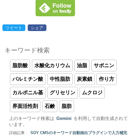
ツイート
シェア
キーワード検索
脂肪酸
水酸化カリウム
油脂
サポニン
パルミチン酸
中性脂肪
炭素鎖
作り方
カルボニル基
グリセリン
ムクロジ
界面活性剤
石鹸
脂肪
上のキーワード検索は
Gemini
を利用して自動生成されて
います。
詳細記事 :
SOY CMSのキーワード自動抽出プラグインで入力補完