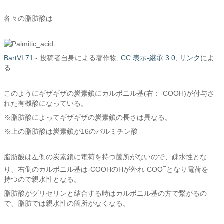
各々の脂肪酸は
BartVL71
-
投稿者自身による著作物
,
CC 表示-継承 3.0
,
リンク
によ
る
このようにギザギザの炭素鎖にカルボニル基(右：-COOH)が付与さ
れた有機酸になっている。
※脂肪酸によってギザギザの炭素鎖の長さは異なる。
※上の脂肪酸は炭素鎖が16のパルミチン酸
脂肪酸は左側の炭素鎖に電荷を持つ箇所がないので、疎水性とな
−
り、右側のカルボニル基は-COOHのHが外れ-COO
となり電荷を
持つので親水性となる。
脂肪酸がグリセリンと結合する時はカルボニル基の方で繋がるの
で、脂肪では親水性の箇所がなくなる。