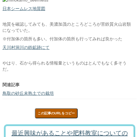
日本シームレス地質図
地質を確認してみても、美濃加茂のところどころが苦鉄質火山岩類
になっていた。
※付加体の箇所も多い。付加体の箇所も行ってみれば良かった
天川村洞川の鉄鉱跡にて
やはり、石から得られる情報量というものはとんでもなく多そう
だ。
関連記事
鳥取の砂丘未熟土での栽培
この記事のURLをコピー
最近興味があることや肥料教室についての