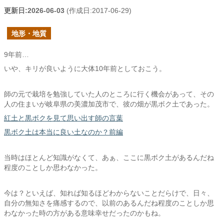
更新日:
2026-06-03
(作成日:
2017-06-29
)
地形・地質
9年前…
いや、キリが良いように大体10年前としておこう。
師の元で栽培を勉強していた人のところに行く機会があって、その
人の住まいが岐阜県の美濃加茂市で、彼の畑が黒ボク土であった。
紅土と黒ボクを見て思い出す師の言葉
黒ボク土は本当に良い土なのか？前編
当時はほとんど知識がなくて、あぁ、ここに黒ボク土があるんだね
程度のことしか思わなかった。
今は？といえば、知れば知るほどわからないことだらけで、日々、
自分の無知さを痛感するので、以前のあるんだね程度のことしか思
わなかった時の方がある意味幸せだったのかもね。