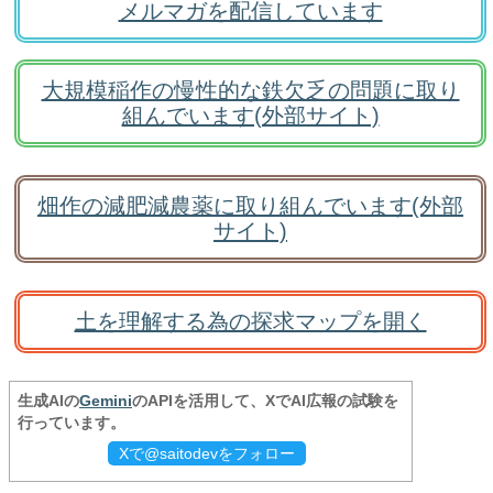
メルマガを配信しています
大規模稲作の慢性的な鉄欠乏の問題に取り
組んでいます(外部サイト)
畑作の減肥減農薬に取り組んでいます(外部
サイト)
土を理解する為の探求マップを開く
生成AIの
Gemini
のAPIを活用して、XでAI広報の試験を
行っています。
Xで@saitodevをフォロー