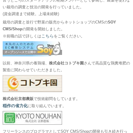
言うところのスタートアップの初期メンバーとして参画し、農薬を使わな
い栽培の調査と技法の開発を行っていました。
(資金調達まで経験。上場未経験)
栽培の調査と並行で野菜の販売からネットショップのCMSの
SOY
CMS/Shop
の開発を開始しました。
こちら
※前職の話で詳しくは
をご覧ください。
以前、神奈川県の養鶏場、
株式会社コトブキ園
さんで高品質な鶏糞堆肥の
製造に関わらせていただきました。
株式会社京都農販
で技術顧問をしています。
稲作の省力化
に取り組んでいます。
フリーランスのプログラマとしてSOY CMS/Shopの開発も引き続き行っ