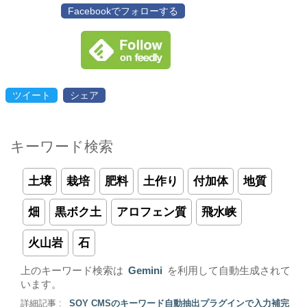
Facebookでフォローする
ツイート
シェア
キーワード検索
土壌
栽培
肥料
土作り
付加体
地質
畑
黒ボク土
アロフェン質
飛水峡
火山岩
石
上のキーワード検索は
Gemini
を利用して自動生成されて
います。
詳細記事 :
SOY CMSのキーワード自動抽出プラグインで入力補完