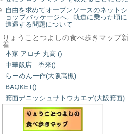
自由を求めてオープンソースのネットシ
ョップパッケージへ。軌道に乗った頃に
遭遇する問題について
りょうことつよしの食べ歩きマップ新
着
本家 アロチ 丸高 ()
中華飯店 香来()
らーめん一作(大阪高槻)
BAQKET()
箕面デニッシュサトウカエデ(大阪箕面)