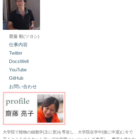
齋藤 毅(ツヨシ)
仕事内容
Twitter
DocsWell
YouTube
GitHub
お問い合わせ
大学院で植物の細胞学(主に形)を専攻し、大学院在学中(後に中退)に今で